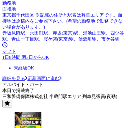
勤務地
面接地
東京都千代田区 ※記載の住所と駅名は募集エリアです。面
接地は原稿内をご参照下さい。(希望の勤務地で勤務できな
い場合があります。)
赤坂見附駅、永田町駅、赤坂(東京)駅、溜池山王駅、四ツ谷
駅、青山一丁目駅、霞ケ関(東京)駅、信濃町駅、市ケ谷駅
シフト
1日8時間 週3日からOK
未経験OK
詳細を見る
応募画面に進む
アルバイト・パート
本日で掲載終了
三和警備保障株式会社 半蔵門駅エリア 列車見張員(夜勤)