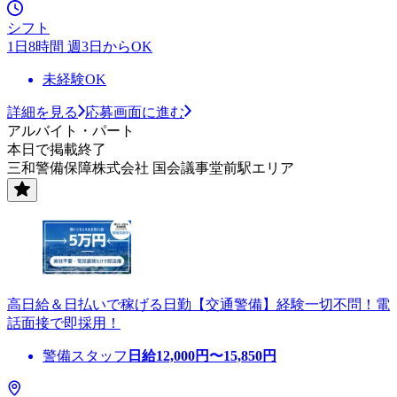
シフト
1日8時間 週3日からOK
未経験OK
詳細を見る
応募画面に進む
アルバイト・パート
本日で掲載終了
三和警備保障株式会社 国会議事堂前駅エリア
高日給＆日払いで稼げる日勤【交通警備】経験一切不問！電
話面接で即採用！
警備スタッフ
日給
12,000
円〜
15,850
円