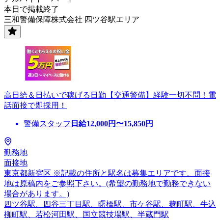
本日で掲載終了
三和警備保障株式会社 四ツ谷駅エリア
高日給＆日払いで稼げる日勤【交通警備】経験一切不問！電
話面接で即採用！
警備スタッフ
日給
12,000
円〜
15,850
円
勤務地
面接地
東京都新宿区 ※記載の住所と駅名は募集エリアです。面接
地は原稿内をご参照下さい。(希望の勤務地で勤務できない
場合があります。)
四ツ谷駅、四谷三丁目駅、曙橋駅、市ケ谷駅、麹町駅、牛込
柳町駅、若松河田駅、国立競技場駅、半蔵門駅