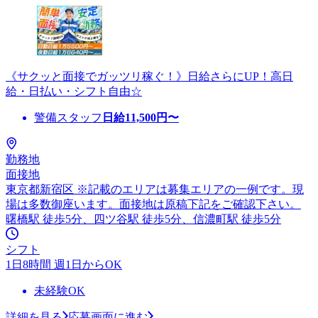
《サクッと面接でガッツリ稼ぐ！》日給さらにUP！高日
給・日払い・シフト自由☆
警備スタッフ
日給
11,500
円〜
勤務地
面接地
東京都新宿区 ※記載のエリアは募集エリアの一例です。現
場は多数御座います。面接地は原稿下記をご確認下さい。
曙橋駅 徒歩5分、四ツ谷駅 徒歩5分、信濃町駅 徒歩5分
シフト
1日8時間 週1日からOK
未経験OK
詳細を見る
応募画面に進む