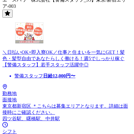
ア-003
＼日払いOK×即入寮OK／仕事と住まいを一気にGET！髪
色・髪型自由であなたらしく働ける！週5でしっかり稼ぐ
【警備スタッフ】若手スタッフ活躍中◎
警備スタッフ
日給
12,000
円〜
勤務地
面接地
東京都新宿区 ＊こちらは募集エリアとなります。詳細は面
接時にご確認ください。
四ツ谷駅、曙橋駅、中井駅
シフト