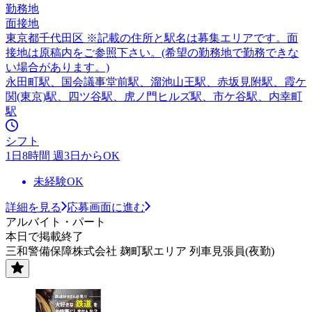
勤務地
面接地
東京都千代田区 ※記載の住所と駅名は募集エリアです。面
接地は原稿内をご参照下さい。(希望の勤務地で勤務できな
い場合があります。)
永田町駅、国会議事堂前駅、溜池山王駅、赤坂見附駅、霞ケ
関(東京)駅、四ツ谷駅、虎ノ門ヒルズ駅、市ケ谷駅、内幸町
駅
シフト
1日8時間 週3日からOK
未経験OK
詳細を見る
応募画面に進む
アルバイト・パート
本日で掲載終了
三和警備保障株式会社 麹町駅エリア 列車見張員(夜勤)