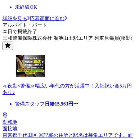
未経験OK
詳細を見る
応募画面に進む
アルバイト・パート
本日で掲載終了
三和警備保障株式会社 溜池山王駅エリア 列車見張員(夜勤)
≪夜勤×警備≫幅広い年代の方が活躍中！入社祝い金5万円
あり♪
警備スタッフ
日給
15,563
円〜
勤務地
面接地
東京都千代田区 ※記載の住所と駅名は募集エリアです。面