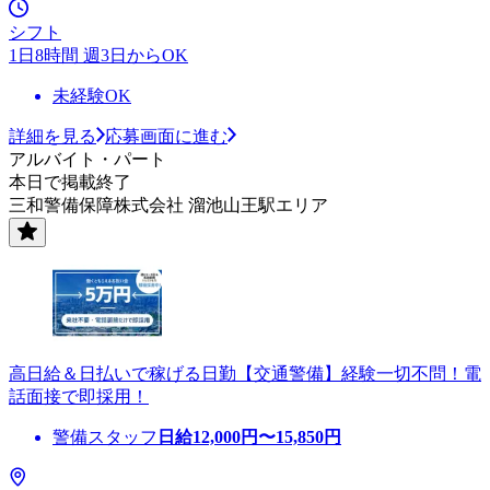
シフト
1日8時間 週3日からOK
未経験OK
詳細を見る
応募画面に進む
アルバイト・パート
本日で掲載終了
三和警備保障株式会社 溜池山王駅エリア
高日給＆日払いで稼げる日勤【交通警備】経験一切不問！電
話面接で即採用！
警備スタッフ
日給
12,000
円〜
15,850
円