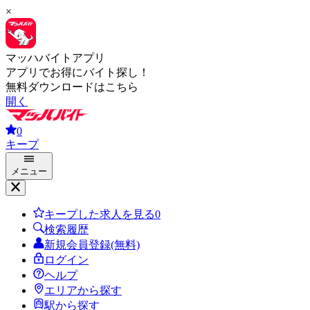
×
マッハバイトアプリ
アプリでお得にバイト探し！
無料ダウンロードはこちら
開く
0
キープ
メニュー
キープした求人を見る
0
検索履歴
新規会員登録(無料)
ログイン
ヘルプ
エリアから探す
駅から探す