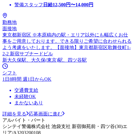
警備スタッフ
日給
12,500
円〜
14,000
円
勤務地
面接地
東京都新宿区 ※本原稿内の駅・エリア以外にも幅広くお仕
事をご用意しております。できる限りご希望に合わせられる
よう考慮をいたします。【面接地】東京都新宿区歌舞伎町1-
2-2 新宿サブナードビル
新大久保駅、大久保(東京)駅、四ツ谷駅
シフト
1日8時間 週1日からOK
交通費支給
未経験OK
まかないあり
詳細を見る
応募画面に進む
アルバイト・パート
シンテイ警備株式会社 池袋支社 新宿御苑前・四ツ谷(30)エ
リア/A3203200108