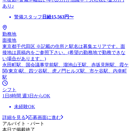
あり♪
警備スタッフ
日給
15,563
円〜
勤務地
面接地
東京都千代田区 ※記載の住所と駅名は募集エリアです。面
接地は原稿内をご参照下さい。(希望の勤務地で勤務できな
い場合があります。)
永田町駅、国会議事堂前駅、溜池山王駅、赤坂見附駅、霞ケ
関(東京)駅、四ツ谷駅、虎ノ門ヒルズ駅、市ケ谷駅、内幸町
駅
シフト
1日8時間 週3日からOK
未経験OK
詳細を見る
応募画面に進む
アルバイト・パート
本日で掲載終了