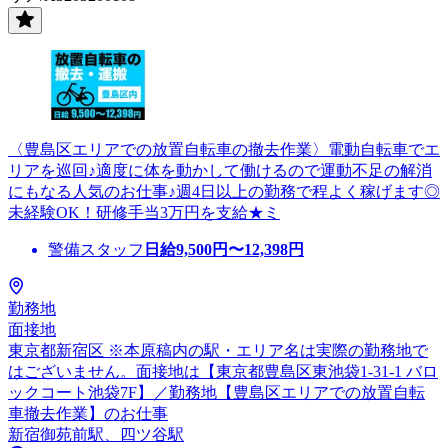
〈豊島区エリアでの放置自転車の撤去作業〉電動自転車でエ
リアを巡回♪適度に体を動かして働けるので運動不足の解消
にもなる人気のお仕事♪週4日以上の勤務で程よく稼げます◎
未経験OK！研修手当3万円を支給★ミ
警備スタッフ
日給
9,500
円〜
12,398
円
勤務地
面接地
東京都新宿区 ※本原稿内の駅・エリア名は実際の勤務地で
はございません。面接地は【東京都豊島区東池袋1-31-1 バロ
ックコート池袋7F】／勤務地【豊島区エリアでの放置自転
車撤去作業】のお仕事
新宿御苑前駅、四ツ谷駅