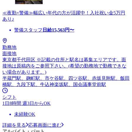
≪夜勤×警備≫幅広い年代の方が活躍中！入社祝い金5万円
あり♪
警備スタッフ
日給
15,563
円〜
勤務地
面接地
東京都千代田区 ※記載の住所と駅名は募集エリアです。面
接地は原稿内をご参照下さい。(希望の勤務地で勤務できな
い場合があります。)
半蔵門駅、麹町駅、市ケ谷駅、四ツ谷駅、赤坂見附駅、飯田
橋駅、九段下駅、牛込神楽坂駅、国会議事堂前駅
シフト
1日8時間 週3日からOK
未経験OK
詳細を見る
応募画面に進む
アルバイト・パート