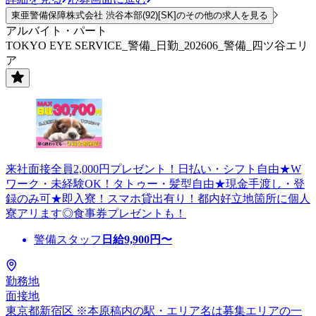
東亜警備保障株式会社 渋谷本部(92)[SK]のその他の求人を見る
アルバイト・パート
TOKYO EYE SERVICE_警備_日勤_202606_警備_四ツ谷エリ
ア
来社面接全員2,000円プレゼント！日払い・シフト自由★W
ワーク・未経験OK！タトゥー・髪型自由★現金手渡し・登
録のみ可★即入寮！スマホ貸出有り！都内好立地箇所に個人
寮アリます◎食事券プレゼントも！
警備スタッフ
日給
9,900
円〜
勤務地
面接地
東京都新宿区 ※本原稿内の駅・エリア名は募集エリアの一