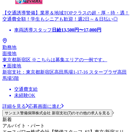
【交通誘導警備】業界＆地域TOPクラスの超・厚・待・遇！
交通費全額！学生もシニアも歓迎！週2日～＆日払い◎
車両誘導スタッフ
日給
13,500
円〜
17,000
円
勤務地
面接地
東京都新宿区 ※こちらは募集エリアの一例です。
▼面接地
新宿支社：東京都新宿区高田馬場1-17-16 スタープラザ高田
馬場5階
交通費支給
未経験OK
詳細を見る
応募画面に進む
サンエス警備保障株式会社 新宿支社(7)のその他の求人を見る
新着
アルバイト・パート
エースパワー株式会社【警備スタッフ_S5】東京/新宿エリ