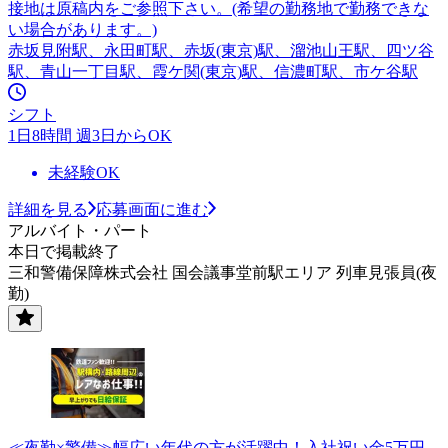
接地は原稿内をご参照下さい。(希望の勤務地で勤務できな
い場合があります。)
赤坂見附駅、永田町駅、赤坂(東京)駅、溜池山王駅、四ツ谷
駅、青山一丁目駅、霞ケ関(東京)駅、信濃町駅、市ケ谷駅
シフト
1日8時間 週3日からOK
未経験OK
詳細を見る
応募画面に進む
アルバイト・パート
本日で掲載終了
三和警備保障株式会社 国会議事堂前駅エリア 列車見張員(夜
勤)
≪夜勤×警備≫幅広い年代の方が活躍中！入社祝い金5万円