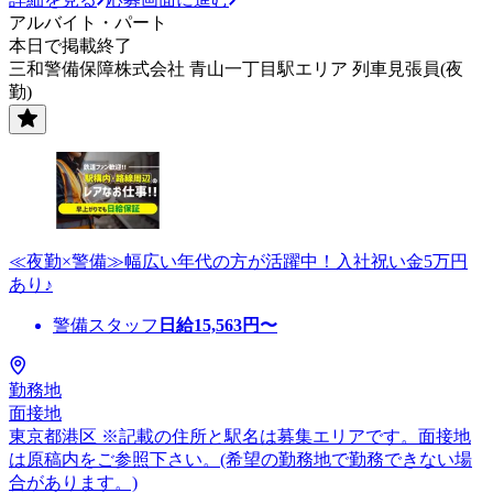
アルバイト・パート
本日で掲載終了
三和警備保障株式会社 青山一丁目駅エリア 列車見張員(夜
勤)
≪夜勤×警備≫幅広い年代の方が活躍中！入社祝い金5万円
あり♪
警備スタッフ
日給
15,563
円〜
勤務地
面接地
東京都港区 ※記載の住所と駅名は募集エリアです。面接地
は原稿内をご参照下さい。(希望の勤務地で勤務できない場
合があります。)