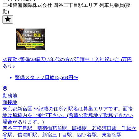
三和警備保障株式会社 四谷三丁目駅エリア 列車見張員(夜
勤)
≪夜勤×警備≫幅広い年代の方が活躍中！入社祝い金5万円
あり♪
警備スタッフ
日給
15,563
円〜
勤務地
面接地
東京都新宿区 ※記載の住所と駅名は募集エリアです。面接
地は原稿内をご参照下さい。(希望の勤務地で勤務できない
場合があります。)
四谷三丁目駅、新宿御苑前駅、曙橋駅、若松河田駅、千駄ケ
谷駅、信濃町駅、新宿三丁目駅、四ツ谷駅、東新宿駅