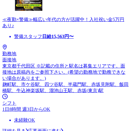
≪夜勤×警備≫幅広い年代の方が活躍中！入社祝い金5万円
あり♪
警備スタッフ
日給
15,563
円〜
勤務地
面接地
東京都千代田区 ※記載の住所と駅名は募集エリアです。面
接地は原稿内をご参照下さい。(希望の勤務地で勤務できな
い場合があります。)
麹町駅、市ケ谷駅、四ツ谷駅、半蔵門駅、赤坂見附駅、飯田
橋駅、牛込神楽坂駅、溜池山王駅、赤坂(東京)駅
シフト
1日8時間 週3日からOK
未経験OK
詳細を見る
応募画面に進む