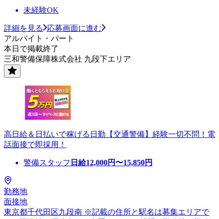
未経験OK
詳細を見る
応募画面に進む
アルバイト・パート
本日で掲載終了
三和警備保障株式会社 九段下エリア
高日給＆日払いで稼げる日勤【交通警備】経験一切不問！電
話面接で即採用！
警備スタッフ
日給
12,000
円〜
15,850
円
勤務地
面接地
東京都千代田区九段南 ※記載の住所と駅名は募集エリアで