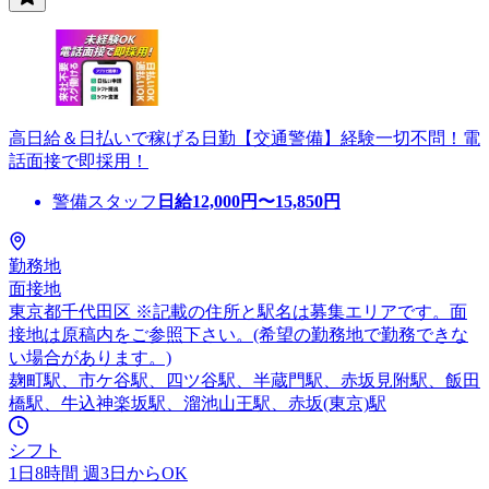
高日給＆日払いで稼げる日勤【交通警備】経験一切不問！電
話面接で即採用！
警備スタッフ
日給
12,000
円〜
15,850
円
勤務地
面接地
東京都千代田区 ※記載の住所と駅名は募集エリアです。面
接地は原稿内をご参照下さい。(希望の勤務地で勤務できな
い場合があります。)
麹町駅、市ケ谷駅、四ツ谷駅、半蔵門駅、赤坂見附駅、飯田
橋駅、牛込神楽坂駅、溜池山王駅、赤坂(東京)駅
シフト
1日8時間 週3日からOK