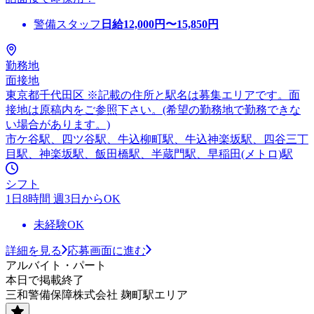
警備スタッフ
日給
12,000
円〜
15,850
円
勤務地
面接地
東京都千代田区 ※記載の住所と駅名は募集エリアです。面
接地は原稿内をご参照下さい。(希望の勤務地で勤務できな
い場合があります。)
市ケ谷駅、四ツ谷駅、牛込柳町駅、牛込神楽坂駅、四谷三丁
目駅、神楽坂駅、飯田橋駅、半蔵門駅、早稲田(メトロ)駅
シフト
1日8時間 週3日からOK
未経験OK
詳細を見る
応募画面に進む
アルバイト・パート
本日で掲載終了
三和警備保障株式会社 麹町駅エリア