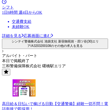
シフト
1日6時間 週4日からOK
交通費支給
未経験OK
詳細を見る
応募画面に進む
シンテイ警備株式会社 池袋支社 新宿御苑前・四ツ谷(30)エリ
ア/A3203200108のその他の求人を見る
アルバイト・パート
本日で掲載終了
三和警備保障株式会社 曙橋駅エリア
高日給＆日払いで稼げる日勤【交通警備】経験一切不問！電
話面接で即採用！