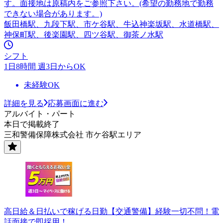
す。面接地は原稿内をご参照下さい。(希望の勤務地で勤務
できない場合があります。)
飯田橋駅、九段下駅、市ケ谷駅、牛込神楽坂駅、水道橋駅、
神保町駅、後楽園駅、四ツ谷駅、御茶ノ水駅
シフト
1日8時間 週3日からOK
未経験OK
詳細を見る
応募画面に進む
アルバイト・パート
本日で掲載終了
三和警備保障株式会社 市ケ谷駅エリア
高日給＆日払いで稼げる日勤【交通警備】経験一切不問！電
話面接で即採用！