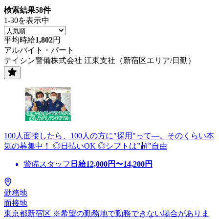
検索結果
58
件
1-30を表示中
平均時給
1,802
円
アルバイト・パート
テイシン警備株式会社 江東支社（新宿区エリア/日勤）
100人面接したら、100人の方に"採用"って―。そのくらい本
気の募集中！ ◎日払いOK ◎シフトは”超"自由
警備スタッフ
日給
12,000
円〜
14,200
円
勤務地
面接地
東京都新宿区 ※希望の勤務地で勤務できない場合がありま