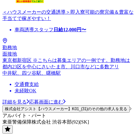
＜ハウスメーカーの交通誘導＞即入寮可能の寮完備＆豊富な
手当てで稼ぎやすい！
車両誘導スタッフ
日給
12,000
円〜
勤務地
面接地
東京都新宿区 ※こちらは募集エリアの一例です。勤務地は
都内23区を中心にさいたま市、川口市などに多数アリ
中井駅、四ツ谷駅、曙橋駅
交通費支給
未経験OK
詳細を見る
応募画面に進む
株式会社アシスト【ハウスメーカー】K01_(31)のその他の求人を見る
アルバイト・パート
東亜警備保障株式会社 渋谷本部(92)[SK]