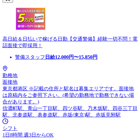
高日給＆日払いで稼げる日勤【交通警備】経験一切不問！電
話面接で即採用！
警備スタッフ
日給
12,000
円〜
15,850
円
勤務地
面接地
東京都港区 ※記載の住所と駅名は募集エリアです。面接地
は原稿内をご参照下さい。(希望の勤務地で勤務できない場
合があります。)
信濃町駅、青山一丁目駅、四ツ谷駅、乃木坂駅、四谷三丁目
駅、北参道駅、表参道駅、赤坂(東京)駅、赤坂見附駅
シフト
1日8時間 週3日からOK