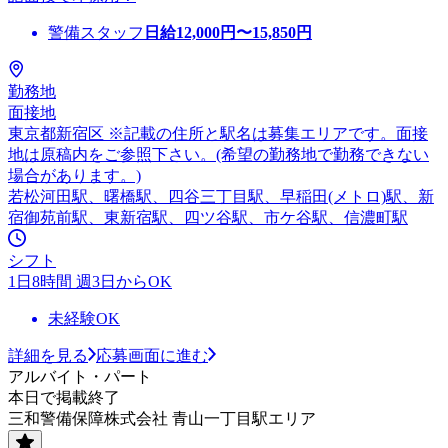
警備スタッフ
日給
12,000
円〜
15,850
円
勤務地
面接地
東京都新宿区 ※記載の住所と駅名は募集エリアです。面接
地は原稿内をご参照下さい。(希望の勤務地で勤務できない
場合があります。)
若松河田駅、曙橋駅、四谷三丁目駅、早稲田(メトロ)駅、新
宿御苑前駅、東新宿駅、四ツ谷駅、市ケ谷駅、信濃町駅
シフト
1日8時間 週3日からOK
未経験OK
詳細を見る
応募画面に進む
アルバイト・パート
本日で掲載終了
三和警備保障株式会社 青山一丁目駅エリア