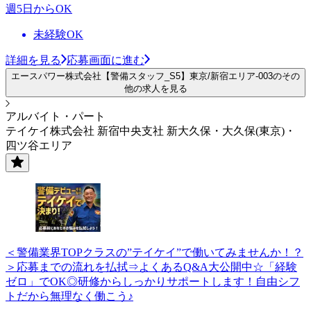
週5日からOK
未経験OK
詳細を見る
応募画面に進む
エースパワー株式会社【警備スタッフ_S5】東京/新宿エリア-003のその
他の求人を見る
アルバイト・パート
テイケイ株式会社 新宿中央支社 新大久保・大久保(東京)・
四ツ谷エリア
＜警備業界TOPクラスの”テイケイ”で働いてみませんか！？
＞応募までの流れを払拭⇒よくあるQ&A大公開中☆「経験
ゼロ」でOK◎研修からしっかりサポートします！自由シフ
トだから無理なく働こう♪