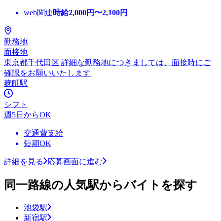
web関連
時給
2,000
円〜
2,100
円
勤務地
面接地
東京都千代田区 詳細な勤務地につきましては、面接時にご
確認をお願いいたします
麹町駅
シフト
週5日からOK
交通費支給
短期OK
詳細を見る
応募画面に進む
同一路線の人気駅からバイトを探す
池袋駅
新宿駅