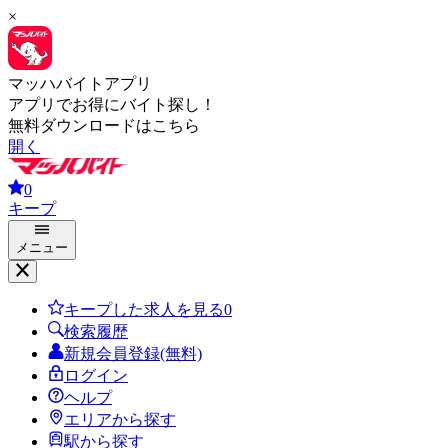
×
マッハバイトアプリ
アプリでお得にバイト探し！
無料ダウンロードはこちら
開く
0
キープ
メニュー
キープした求人を見る
0
検索履歴
新規会員登録(無料)
ログイン
ヘルプ
エリアから探す
駅から探す