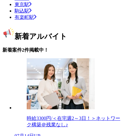
東京駅
駒込駅
有楽町駅
新着アルバイト
新着案件2件掲載中！
時給3300円/＜在宅週2～3日！＞ネットワー
ク構築＠残業なし♪
07月14日UP