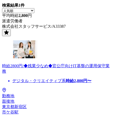
検索結果
1
件
平均時給
2,800
円
派遣労働者
株式会社スタッフサービス/A33387
時給2800円/◆残業少なめ◆官公庁向けIT基盤の運用保守業
務
デジタル・クリエイティブ系
時給
2,800
円〜
勤務地
面接地
東京都新宿区
市ケ谷駅