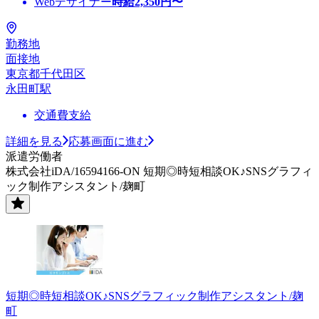
Webデザイナー
時給
2,350
円〜
勤務地
面接地
東京都千代田区
永田町駅
交通費支給
詳細を見る
応募画面に進む
派遣労働者
株式会社iDA/16594166-ON 短期◎時短相談OK♪SNSグラフィ
ック制作アシスタント/麹町
短期◎時短相談OK♪SNSグラフィック制作アシスタント/麹
町