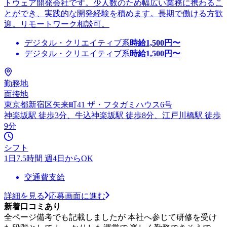
トウェア開発会社です。少人数のため幅広い業務に携わるこ
とができ、実践的な開発経験を積めます。長期で働ける方歓
迎。リモートワーク相談可。
デジタル・クリエイティブ系
時給
1,500
円〜
デジタル・クリエイティブ系
時給
1,500
円〜
勤務地
面接地
東京都新宿区矢来町41 ザ・フタガミハウス6号
神楽坂駅 徒歩3分、牛込神楽坂駅 徒歩8分、江戸川橋駅 徒歩
9分
シフト
1日7.5時間 週4日からOK
交通費支給
詳細を見る
応募画面に進む
新着口コミあり
全ページ備考でも記載しましたが 本社へ参じて研修を受け