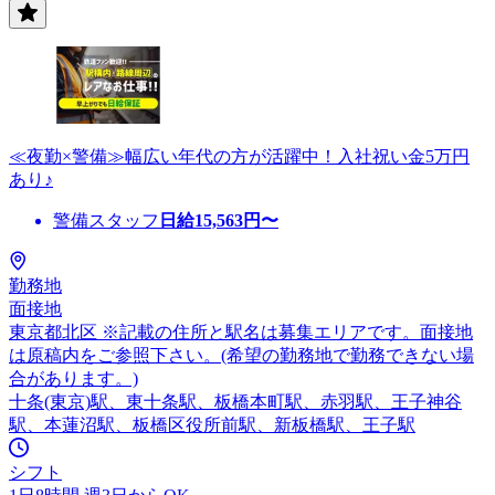
≪夜勤×警備≫幅広い年代の方が活躍中！入社祝い金5万円
あり♪
警備スタッフ
日給
15,563
円〜
勤務地
面接地
東京都北区 ※記載の住所と駅名は募集エリアです。面接地
は原稿内をご参照下さい。(希望の勤務地で勤務できない場
合があります。)
十条(東京)駅、東十条駅、板橋本町駅、赤羽駅、王子神谷
駅、本蓮沼駅、板橋区役所前駅、新板橋駅、王子駅
シフト