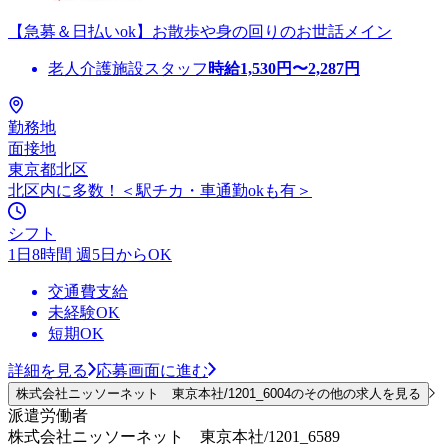
【急募＆日払いok】お散歩や身の回りのお世話メイン
老人介護施設スタッフ
時給
1,530
円〜
2,287
円
勤務地
面接地
東京都北区
北区内に多数！＜駅チカ・車通勤okも有＞
シフト
1日8時間 週5日からOK
交通費支給
未経験OK
短期OK
詳細を見る
応募画面に進む
株式会社ニッソーネット 東京本社/1201_6004のその他の求人を見る
派遣労働者
株式会社ニッソーネット 東京本社/1201_6589