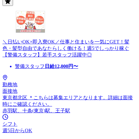
＼日払いOK×即入寮OK／仕事と住まいを一気にGET！髪
色・髪型自由であなたらしく働ける！週5でしっかり稼ぐ
【警備スタッフ】若手スタッフ活躍中◎
警備スタッフ
日給
12,000
円〜
勤務地
面接地
東京都北区 ＊こちらは募集エリアとなります。詳細は面接
時にご確認ください。
赤羽駅、十条(東京)駅、王子駅
シフト
週5日からOK