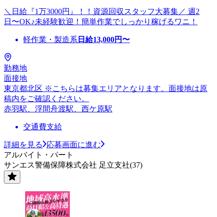
＼日給『1万3000円』！！資源回収スタッフ大募集／ 週2
日〜OK♪未経験歓迎！簡単作業でしっかり稼げるワニ！
軽作業・製造系
日給
13,000
円〜
勤務地
面接地
東京都北区 ※こちらは募集エリアとなります。面接地は原
稿内をご確認ください。
赤羽駅、浮間舟渡駅、西ケ原駅
交通費支給
詳細を見る
応募画面に進む
アルバイト・パート
サンエス警備保障株式会社 足立支社(37)