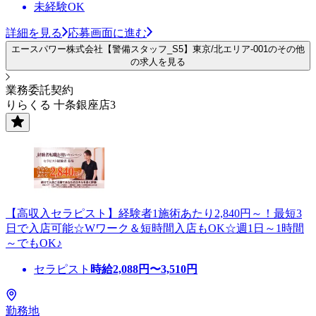
未経験OK
詳細を見る
応募画面に進む
エースパワー株式会社【警備スタッフ_S5】東京/北エリア-001のその他
の求人を見る
業務委託契約
りらくる 十条銀座店3
【高収入セラピスト】経験者1施術あたり2,840円～！最短3
日で入店可能☆Wワーク＆短時間入店もOK☆週1日～1時間
～でもOK♪
セラピスト
時給
2,088
円〜
3,510
円
勤務地