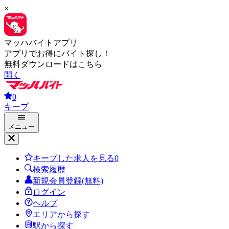
×
マッハバイトアプリ
アプリでお得にバイト探し！
無料ダウンロードはこちら
開く
0
キープ
メニュー
キープした求人を見る
0
検索履歴
新規会員登録(無料)
ログイン
ヘルプ
エリアから探す
駅から探す