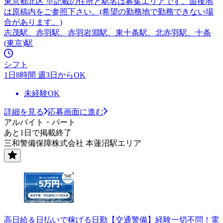
東京都北区 ※記載の住所と駅名は募集エリアです。面接地
は原稿内をご参照下さい。(希望の勤務地で勤務できない場
合があります。)
志茂駅、赤羽駅、赤羽岩淵駅、東十条駅、北赤羽駅、十条
(東京)駅
シフト
1日8時間 週3日からOK
未経験OK
詳細を見る
応募画面に進む
アルバイト・パート
あと1日で掲載終了
三和警備保障株式会社 本蓮沼駅エリア
高日給＆日払いで稼げる日勤【交通警備】経験一切不問！電