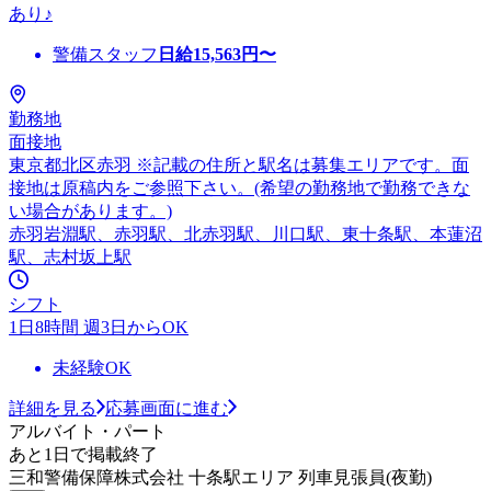
あり♪
警備スタッフ
日給
15,563
円〜
勤務地
面接地
東京都北区赤羽 ※記載の住所と駅名は募集エリアです。面
接地は原稿内をご参照下さい。(希望の勤務地で勤務できな
い場合があります。)
赤羽岩淵駅、赤羽駅、北赤羽駅、川口駅、東十条駅、本蓮沼
駅、志村坂上駅
シフト
1日8時間 週3日からOK
未経験OK
詳細を見る
応募画面に進む
アルバイト・パート
あと1日で掲載終了
三和警備保障株式会社 十条駅エリア 列車見張員(夜勤)