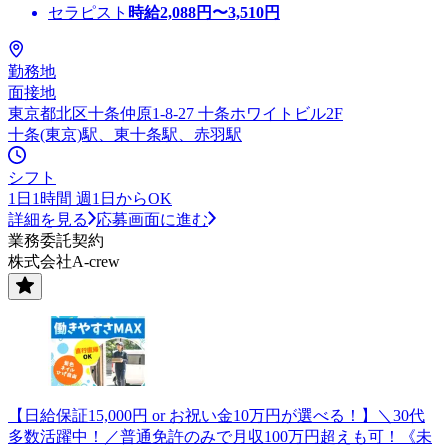
セラピスト
時給
2,088
円〜
3,510
円
勤務地
面接地
東京都北区十条仲原1-8-27 十条ホワイトビル2F
十条(東京)駅、東十条駅、赤羽駅
シフト
1日1時間 週1日からOK
詳細を見る
応募画面に進む
業務委託契約
株式会社A-crew
【日給保証15,000円 or お祝い金10万円が選べる！】＼30代
多数活躍中！／普通免許のみで月収100万円超えも可！《未