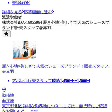
未経験OK
詳細を見る
応募画面に進む
派遣労働者
株式会社iDA/16055964 履き心地×美しさで人気のシューズブ
ランド!販売スタッフ@赤羽
履き心地×美しさで人気のシューズブランド！販売スタッフ
＠赤羽
アパレル販売スタッフ
時給
1,450
円〜
1,500
円
勤務地
面接地
東京都北区 詳細な勤務地につきましては、面接時にご確認
をお願いいたします