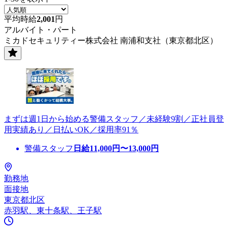
平均時給
2,001
円
アルバイト・パート
ミカドセキュリティー株式会社 南浦和支社（東京都北区）
まずは週1日から始める警備スタッフ／未経験9割／正社員登
用実績あり／日払いOK／採用率91％
警備スタッフ
日給
11,000
円〜
13,000
円
勤務地
面接地
東京都北区
赤羽駅、東十条駅、王子駅