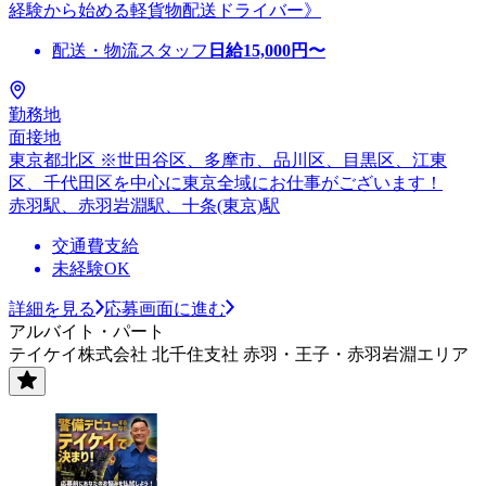
経験から始める軽貨物配送ドライバー》
配送・物流スタッフ
日給
15,000
円〜
勤務地
面接地
東京都北区 ※世田谷区、多摩市、品川区、目黒区、江東
区、千代田区を中心に東京全域にお仕事がございます！
赤羽駅、赤羽岩淵駅、十条(東京)駅
交通費支給
未経験OK
詳細を見る
応募画面に進む
アルバイト・パート
テイケイ株式会社 北千住支社 赤羽・王子・赤羽岩淵エリア