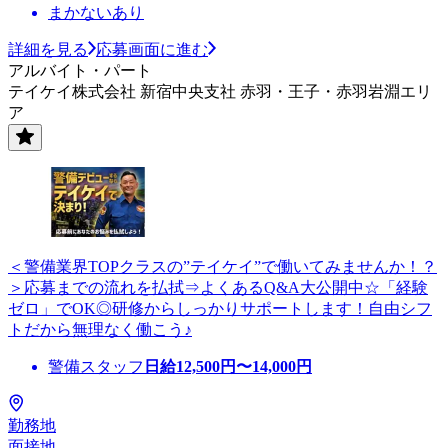
まかないあり
詳細を見る
応募画面に進む
アルバイト・パート
テイケイ株式会社 新宿中央支社 赤羽・王子・赤羽岩淵エリ
ア
＜警備業界TOPクラスの”テイケイ”で働いてみませんか！？
＞応募までの流れを払拭⇒よくあるQ&A大公開中☆「経験
ゼロ」でOK◎研修からしっかりサポートします！自由シフ
トだから無理なく働こう♪
警備スタッフ
日給
12,500
円〜
14,000
円
勤務地
面接地