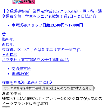
【交通誘導警備】業界＆地域TOPクラスの超・厚・待・遇！
交通費全額！学生もシニアも歓迎！週2日～＆日払い◎
車両誘導スタッフ
日給
13,500
円〜
17,000
円
勤務地
面接地
東京都北区 ※こちらは募集エリアの一例です。
▼面接地
足立支社：東京都足立区千住旭町44-13
交通費支給
未経験OK
詳細を見る
応募画面に進む
サンエス警備保障株式会社 足立支社(37)のその他の求人を見る
派遣労働者
株式会社iDA/16997327 ヘアカラーOK!グクロフが人気◎ス
イーツブランド販売@赤羽