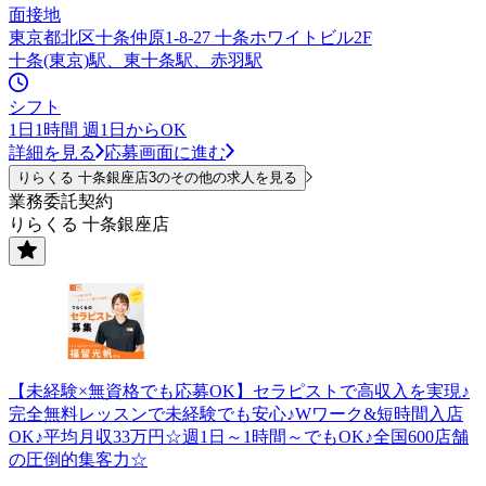
面接地
東京都北区十条仲原1-8-27 十条ホワイトビル2F
十条(東京)駅、東十条駅、赤羽駅
シフト
1日1時間 週1日からOK
詳細を見る
応募画面に進む
りらくる 十条銀座店3のその他の求人を見る
業務委託契約
りらくる 十条銀座店
【未経験×無資格でも応募OK】セラピストで高収入を実現♪
完全無料レッスンで未経験でも安心♪Wワーク&短時間入店
OK♪平均月収33万円☆週1日～1時間～でもOK♪全国600店舗
の圧倒的集客力☆