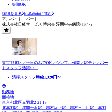
短期OK
詳細を見る
応募画面に進む
アルバイト・パート
株式会社日経サービス 博栄会 浮間中央病院/TK472
東京都北区／平日のみでOK／シンプル作業／駅チカ／パー
トスタッフ活躍中！
清掃スタッフ
時給
1,320
円〜
勤務地
面接地
東京都北区赤羽北2-21-19
北赤羽駅、浮間舟渡駅、志村坂上駅、志村三丁目駅、赤羽