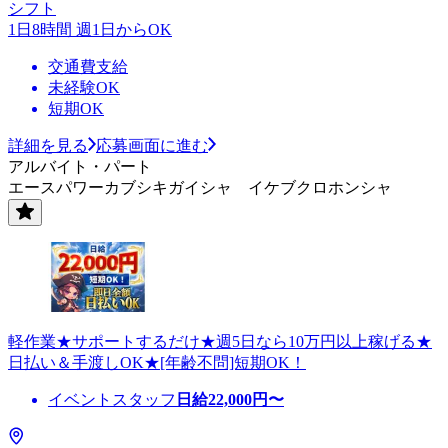
シフト
1日8時間 週1日からOK
交通費支給
未経験OK
短期OK
詳細を見る
応募画面に進む
アルバイト・パート
エースパワーカブシキガイシャ イケブクロホンシャ
軽作業★サポートするだけ★週5日なら10万円以上稼げる★
日払い＆手渡しOK★[年齢不問]短期OK！
イベントスタッフ
日給
22,000
円〜