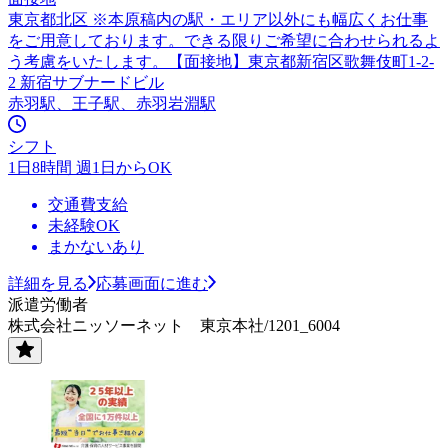
東京都北区 ※本原稿内の駅・エリア以外にも幅広くお仕事
をご用意しております。できる限りご希望に合わせられるよ
う考慮をいたします。【面接地】東京都新宿区歌舞伎町1-2-
2 新宿サブナードビル
赤羽駅、王子駅、赤羽岩淵駅
シフト
1日8時間 週1日からOK
交通費支給
未経験OK
まかないあり
詳細を見る
応募画面に進む
派遣労働者
株式会社ニッソーネット 東京本社/1201_6004