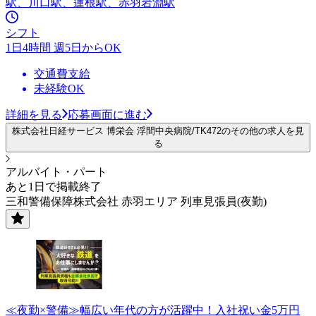
駅、川口駅、蓮根駅、赤羽岩淵駅
シフト
1日4時間 週5日からOK
交通費支給
未経験OK
詳細を見る
応募画面に進む
株式会社日経サービス 博栄会 浮間中央病院/TK472のその他の求人を見
る
アルバイト・パート
あと1日で掲載終了
三和警備保障株式会社 赤羽エリア 列車見張員(夜勤)
≪夜勤×警備≫幅広い年代の方が活躍中！入社祝い金5万円