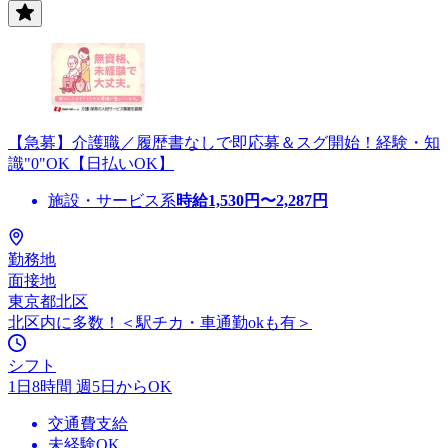
【急募】介護職／履歴書なしで即応募＆スグ開始！経験・知
識"0"OK【日払いOK】
施設・サービス系
時給
1,530
円〜
2,287
円
勤務地
面接地
東京都北区
北区内に多数！＜駅チカ・車通勤okも有＞
シフト
1日8時間 週5日からOK
交通費支給
未経験OK