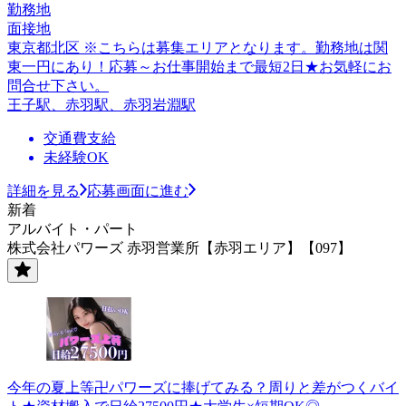
勤務地
面接地
東京都北区 ※こちらは募集エリアとなります。勤務地は関
東一円にあり！応募～お仕事開始まで最短2日★お気軽にお
問合せ下さい。
王子駅、赤羽駅、赤羽岩淵駅
交通費支給
未経験OK
詳細を見る
応募画面に進む
新着
アルバイト・パート
株式会社パワーズ 赤羽営業所【赤羽エリア】【097】
今年の夏上等卍パワーズに捧げてみる？周りと差がつくバイ