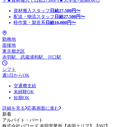
ト★資材搬入で日給27500円★大学生×短期OK◎
資材搬入スタッフ
日給
27,500
円〜
配送・物流スタッフ
日給
27,500
円〜
軽作業・製造系
日給
16,000
円〜
勤務地
面接地
東京都北区
赤羽駅、武蔵浦和駅、川口駅
シフト
週1日からOK
交通費支給
未経験OK
短期OK
詳細を見る
応募画面に進む
新着
アルバイト・パート
株式会社パワーズ 赤羽営業所【赤羽エリア】【097】