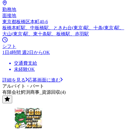
勤務地
面接地
東京都板橋区本町40-6
板橋本町駅、中板橋駅、ときわ台(東京)駅、十条(東京)駅、
大山(東京)駅、東十条駅、板橋駅、赤羽駅
シフト
1日4時間 週2日からOK
交通費支給
未経験OK
詳細を見る
応募画面に進む
アルバイト・パート
有限会社鰐渕商事_資源回収(4)