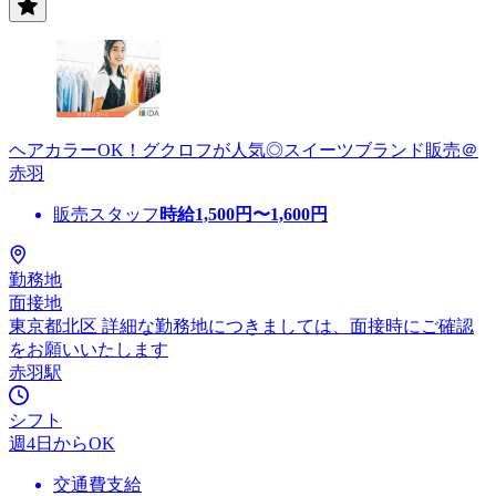
ヘアカラーOK！グクロフが人気◎スイーツブランド販売＠
赤羽
販売スタッフ
時給
1,500
円〜
1,600
円
勤務地
面接地
東京都北区 詳細な勤務地につきましては、面接時にご確認
をお願いいたします
赤羽駅
シフト
週4日からOK
交通費支給