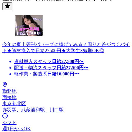
今年の夏上等卍パワーズに捧げてみる？周りと差がつくバイ
ト★資材搬入で日給27500円★大学生×短期OK◎
資材搬入スタッフ
日給
27,500
円〜
配送・物流スタッフ
日給
27,500
円〜
軽作業・製造系
日給
16,000
円〜
勤務地
面接地
東京都北区
赤羽駅、武蔵浦和駅、川口駅
シフト
週1日からOK