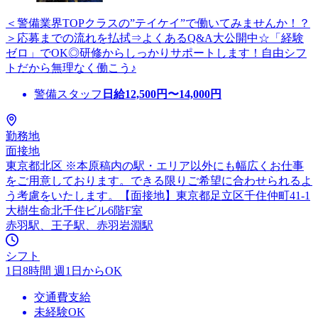
＜警備業界TOPクラスの”テイケイ”で働いてみませんか！？
＞応募までの流れを払拭⇒よくあるQ&A大公開中☆「経験
ゼロ」でOK◎研修からしっかりサポートします！自由シフ
トだから無理なく働こう♪
警備スタッフ
日給
12,500
円〜
14,000
円
勤務地
面接地
東京都北区 ※本原稿内の駅・エリア以外にも幅広くお仕事
をご用意しております。できる限りご希望に合わせられるよ
う考慮をいたします。【面接地】東京都足立区千住仲町41-1
大樹生命北千住ビル6階F室
赤羽駅、王子駅、赤羽岩淵駅
シフト
1日8時間 週1日からOK
交通費支給
未経験OK