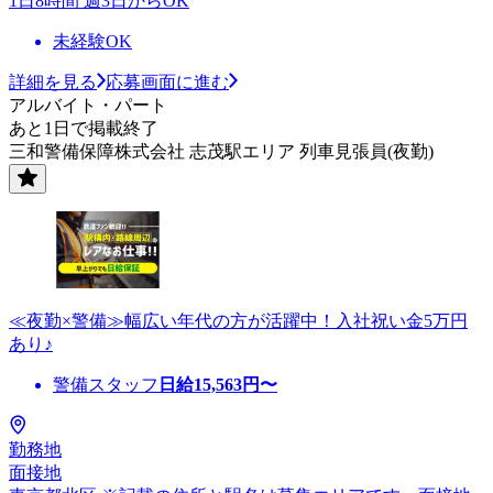
1日8時間 週3日からOK
未経験OK
詳細を見る
応募画面に進む
アルバイト・パート
あと1日で掲載終了
三和警備保障株式会社 志茂駅エリア 列車見張員(夜勤)
≪夜勤×警備≫幅広い年代の方が活躍中！入社祝い金5万円
あり♪
警備スタッフ
日給
15,563
円〜
勤務地
面接地