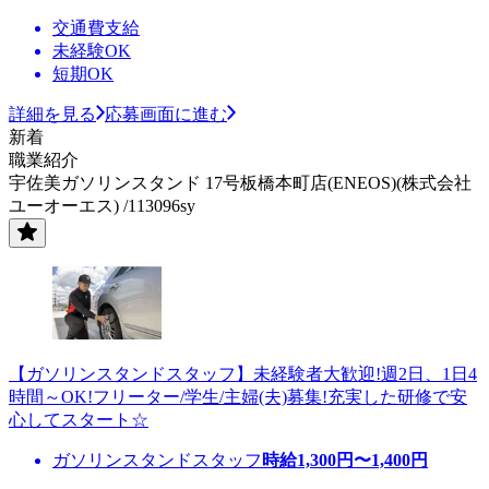
交通費支給
未経験OK
短期OK
詳細を見る
応募画面に進む
新着
職業紹介
宇佐美ガソリンスタンド 17号板橋本町店(ENEOS)(株式会社
ユーオーエス) /113096sy
【ガソリンスタンドスタッフ】未経験者大歓迎!週2日、1日4
時間～OK!フリーター/学生/主婦(夫)募集!充実した研修で安
心してスタート☆
ガソリンスタンドスタッフ
時給
1,300
円〜
1,400
円