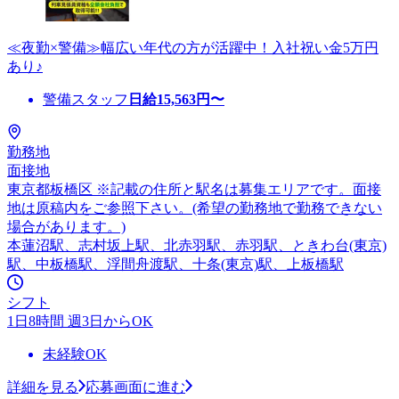
≪夜勤×警備≫幅広い年代の方が活躍中！入社祝い金5万円
あり♪
警備スタッフ
日給
15,563
円〜
勤務地
面接地
東京都板橋区 ※記載の住所と駅名は募集エリアです。面接
地は原稿内をご参照下さい。(希望の勤務地で勤務できない
場合があります。)
本蓮沼駅、志村坂上駅、北赤羽駅、赤羽駅、ときわ台(東京)
駅、中板橋駅、浮間舟渡駅、十条(東京)駅、上板橋駅
シフト
1日8時間 週3日からOK
未経験OK
詳細を見る
応募画面に進む