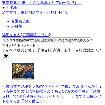
東京都北区 ※こちらは募集エリアの一例です。
▼面接地
足立支社：東京都足立区千住旭町44-13
交通費支給
未経験OK
詳細を見る
応募画面に進む
サンエス警備保障株式会社 足立支社(37)のその他の求人を見る
アルバイト・パート
テイケイ株式会社 北千住支社 赤羽・王子・赤羽岩淵エリア
＜警備業界TOPクラスの”テイケイ”で働いてみませんか！？
＞応募までの流れを払拭⇒よくあるQ&A大公開中☆「経験
ゼロ」でOK◎研修からしっかりサポートします！自由シフ
トだから無理なく働こう♪