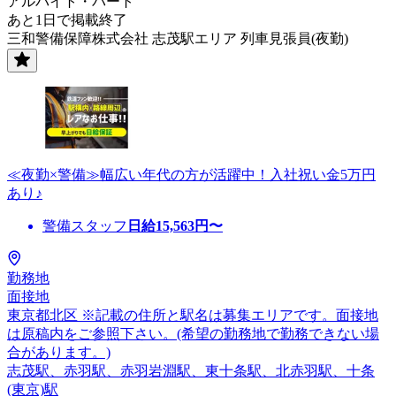
アルバイト・パート
あと1日で掲載終了
三和警備保障株式会社 志茂駅エリア 列車見張員(夜勤)
≪夜勤×警備≫幅広い年代の方が活躍中！入社祝い金5万円
あり♪
警備スタッフ
日給
15,563
円〜
勤務地
面接地
東京都北区 ※記載の住所と駅名は募集エリアです。面接地
は原稿内をご参照下さい。(希望の勤務地で勤務できない場
合があります。)
志茂駅、赤羽駅、赤羽岩淵駅、東十条駅、北赤羽駅、十条
(東京)駅