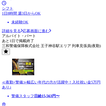
シフト
1日8時間 週3日からOK
未経験OK
詳細を見る
応募画面に進む
アルバイト・パート
あと1日で掲載終了
三和警備保障株式会社 王子神谷駅エリア 列車見張員(夜勤)
≪夜勤×警備≫幅広い年代の方が活躍中！入社祝い金5万円
あり♪
警備スタッフ
日給
15,563
円〜