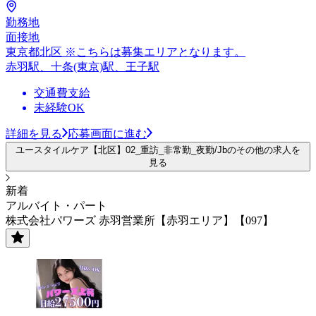
勤務地
面接地
東京都北区 ※こちらは募集エリアとなります。
赤羽駅、十条(東京)駅、王子駅
交通費支給
未経験OK
詳細を見る
応募画面に進む
ユースタイルケア【北区】02_重訪_非常勤_夜勤/Jbのその他の求人を
見る
新着
アルバイト・パート
株式会社パワーズ 赤羽営業所【赤羽エリア】【097】