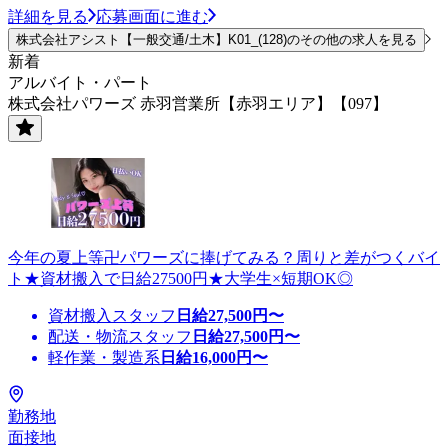
詳細を見る
応募画面に進む
株式会社アシスト【一般交通/土木】K01_(128)のその他の求人を見る
新着
アルバイト・パート
株式会社パワーズ 赤羽営業所【赤羽エリア】【097】
今年の夏上等卍パワーズに捧げてみる？周りと差がつくバイ
ト★資材搬入で日給27500円★大学生×短期OK◎
資材搬入スタッフ
日給
27,500
円〜
配送・物流スタッフ
日給
27,500
円〜
軽作業・製造系
日給
16,000
円〜
勤務地
面接地