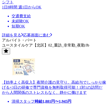
シフト
1日8時間 週1日からOK
交通費支給
未経験OK
短期OK
詳細を見る
応募画面に進む
アルバイト・パート
ユースタイルケア【北区】02_重訪_非常勤_夜勤/Jb
【効率よく高収入】夜間介護の見守り。高給与でしっかり稼
げる×3日の研修で専門資格を無料取得可能！1対1の訪問だ
から人間関係のストレスもなく、静かに働けます
清掃スタッフ
時給
1,881
円〜
1,945
円