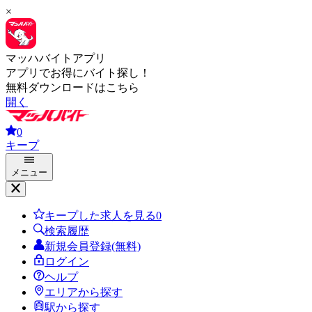
×
マッハバイトアプリ
アプリでお得にバイト探し！
無料ダウンロードはこちら
開く
0
キープ
メニュー
キープした求人を見る
0
検索履歴
新規会員登録(無料)
ログイン
ヘルプ
エリアから探す
駅から探す