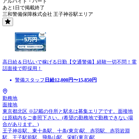
アルバイト・パート
あと1日で掲載終了
三和警備保障株式会社 王子神谷駅エリア
高日給＆日払いで稼げる日勤【交通警備】経験一切不問！電
話面接で即採用！
警備スタッフ
日給
12,000
円〜
15,850
円
勤務地
面接地
東京都北区 ※記載の住所と駅名は募集エリアです。面接地
は原稿内をご参照下さい。(希望の勤務地で勤務できない場
合があります。)
王子神谷駅、東十条駅、十条(東京)駅、赤羽駅、赤羽岩淵
駅、王子駅前駅、飛鳥山駅、栄町(東京)駅