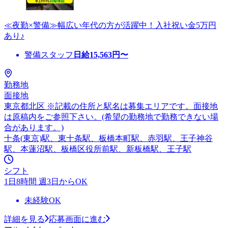
≪夜勤×警備≫幅広い年代の方が活躍中！入社祝い金5万円
あり♪
警備スタッフ
日給
15,563
円〜
勤務地
面接地
東京都北区 ※記載の住所と駅名は募集エリアです。面接地
は原稿内をご参照下さい。(希望の勤務地で勤務できない場
合があります。)
十条(東京)駅、東十条駅、板橋本町駅、赤羽駅、王子神谷
駅、本蓮沼駅、板橋区役所前駅、新板橋駅、王子駅
シフト
1日8時間 週3日からOK
未経験OK
詳細を見る
応募画面に進む