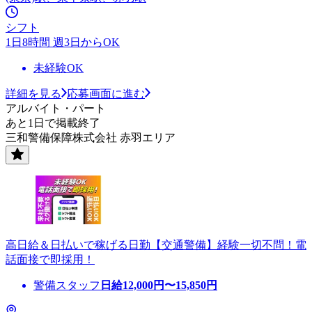
シフト
1日8時間 週3日からOK
未経験OK
詳細を見る
応募画面に進む
アルバイト・パート
あと1日で掲載終了
三和警備保障株式会社 赤羽エリア
高日給＆日払いで稼げる日勤【交通警備】経験一切不問！電
話面接で即採用！
警備スタッフ
日給
12,000
円〜
15,850
円