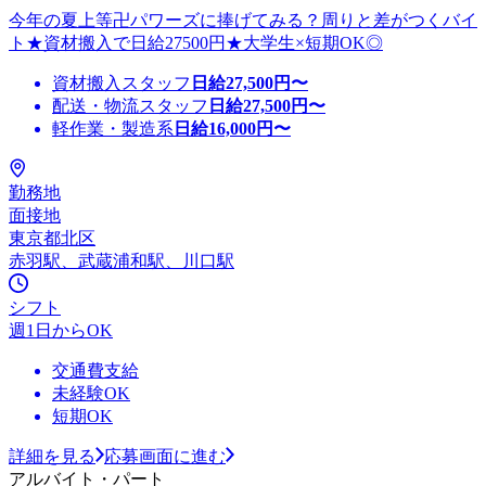
今年の夏上等卍パワーズに捧げてみる？周りと差がつくバイ
ト★資材搬入で日給27500円★大学生×短期OK◎
資材搬入スタッフ
日給
27,500
円〜
配送・物流スタッフ
日給
27,500
円〜
軽作業・製造系
日給
16,000
円〜
勤務地
面接地
東京都北区
赤羽駅、武蔵浦和駅、川口駅
シフト
週1日からOK
交通費支給
未経験OK
短期OK
詳細を見る
応募画面に進む
アルバイト・パート