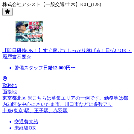
株式会社アシスト【一般交通/土木】K01_(128)
【即日研修OK！】すぐ働けてしっかり稼げる！日払いOK・
履歴書不要☆
警備スタッフ
日給
12,000
円〜
勤務地
面接地
東京都北区 ※こちらは募集エリアの一例です。勤務地は都
内23区を中心にさいたま市、川口市などに多数アリ
十条(東京)駅、王子駅、赤羽駅
交通費支給
未経験OK