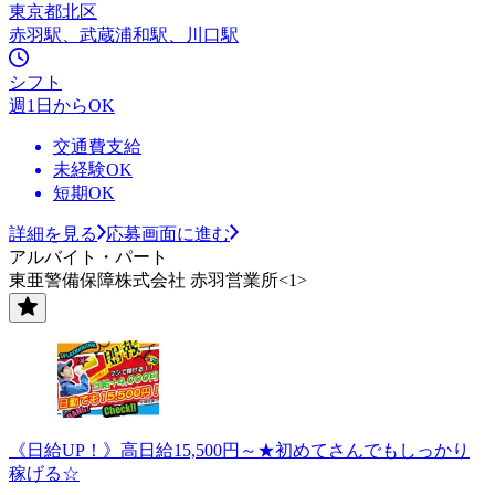
東京都北区
赤羽駅、武蔵浦和駅、川口駅
シフト
週1日からOK
交通費支給
未経験OK
短期OK
詳細を見る
応募画面に進む
アルバイト・パート
東亜警備保障株式会社 赤羽営業所<1>
《日給UP！》高日給15,500円～★初めてさんでもしっかり
稼げる☆