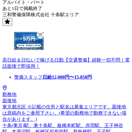
アルバイト・パート
あと1日で掲載終了
三和警備保障株式会社 十条駅エリア
高日給＆日払いで稼げる日勤【交通警備】経験一切不問！電
話面接で即採用！
警備スタッフ
日給
12,000
円〜
15,850
円
勤務地
面接地
東京都北区 ※記載の住所と駅名は募集エリアです。面接地
は原稿内をご参照下さい。(希望の勤務地で勤務できない場
合があります。)
十条(東京)駅、東十条駅、板橋本町駅、赤羽駅、王子神谷
駅、本蓮沼駅、板橋区役所前駅、新板橋駅、王子駅