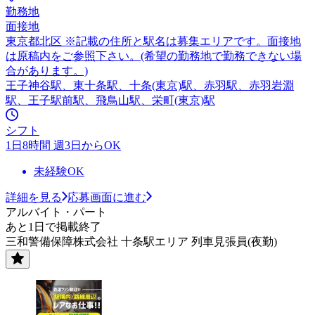
勤務地
面接地
東京都北区 ※記載の住所と駅名は募集エリアです。面接地
は原稿内をご参照下さい。(希望の勤務地で勤務できない場
合があります。)
王子神谷駅、東十条駅、十条(東京)駅、赤羽駅、赤羽岩淵
駅、王子駅前駅、飛鳥山駅、栄町(東京)駅
シフト
1日8時間 週3日からOK
未経験OK
詳細を見る
応募画面に進む
アルバイト・パート
あと1日で掲載終了
三和警備保障株式会社 十条駅エリア 列車見張員(夜勤)