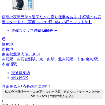
病院の夜間受付＆巡回だから座り仕事もあり♪未経験から安
定スタート！【実働9～17H/日×週4～5日のシフト制】
警備スタッフ
時給
1,600
円〜
勤務地
面接地
東京都北区志茂1-19-14
赤羽駅、赤羽岩淵駅、東十条駅、北赤羽駅、十条(東京)駅、
本蓮沼駅
交通費支給
未経験OK
詳細を見る
応募画面に進む
株式会社日経サービス 赤羽中央総合病院・東京シニアケアセンター赤
羽/TK595のその他の求人を見る