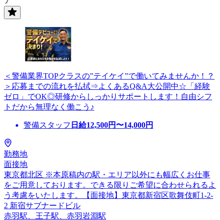
ア
＜警備業界TOPクラスの”テイケイ”で働いてみませんか！？
＞応募までの流れを払拭⇒よくあるQ&A大公開中☆「経験
ゼロ」でOK◎研修からしっかりサポートします！自由シフ
トだから無理なく働こう♪
警備スタッフ
日給
12,500
円〜
14,000
円
勤務地
面接地
東京都北区 ※本原稿内の駅・エリア以外にも幅広くお仕事
をご用意しております。できる限りご希望に合わせられるよ
う考慮をいたします。【面接地】東京都新宿区歌舞伎町1-2-
2 新宿サブナードビル
赤羽駅、王子駅、赤羽岩淵駅