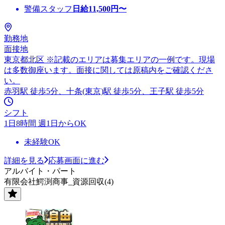
警備スタッフ
日給
11,500
円〜
勤務地
面接地
東京都北区 ※記載のエリアは募集エリアの一例です。現場
は多数御座います。面接に関しては原稿内をご確認くださ
い。
赤羽駅 徒歩5分、十条(東京)駅 徒歩5分、王子駅 徒歩5分
シフト
1日8時間 週1日からOK
未経験OK
詳細を見る
応募画面に進む
アルバイト・パート
有限会社鰐渕商事_資源回収(4)