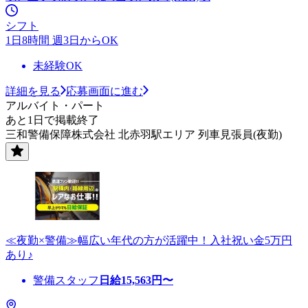
シフト
1日8時間 週3日からOK
未経験OK
詳細を見る
応募画面に進む
アルバイト・パート
あと1日で掲載終了
三和警備保障株式会社 北赤羽駅エリア 列車見張員(夜勤)
≪夜勤×警備≫幅広い年代の方が活躍中！入社祝い金5万円
あり♪
警備スタッフ
日給
15,563
円〜