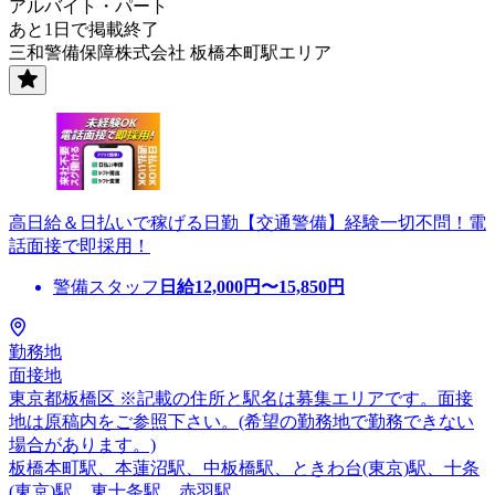
アルバイト・パート
あと1日で掲載終了
三和警備保障株式会社 板橋本町駅エリア
高日給＆日払いで稼げる日勤【交通警備】経験一切不問！電
話面接で即採用！
警備スタッフ
日給
12,000
円〜
15,850
円
勤務地
面接地
東京都板橋区 ※記載の住所と駅名は募集エリアです。面接
地は原稿内をご参照下さい。(希望の勤務地で勤務できない
場合があります。)
板橋本町駅、本蓮沼駅、中板橋駅、ときわ台(東京)駅、十条
(東京)駅、東十条駅、赤羽駅