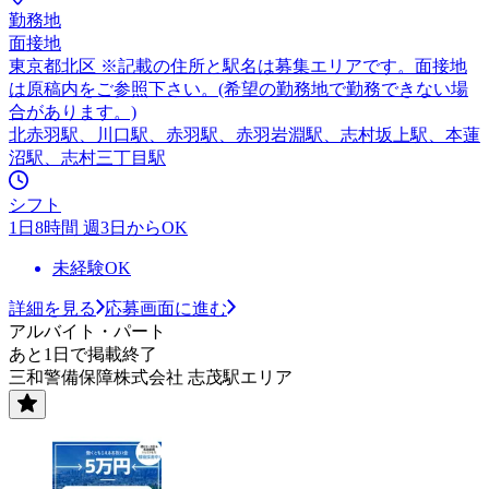
勤務地
面接地
東京都北区 ※記載の住所と駅名は募集エリアです。面接地
は原稿内をご参照下さい。(希望の勤務地で勤務できない場
合があります。)
北赤羽駅、川口駅、赤羽駅、赤羽岩淵駅、志村坂上駅、本蓮
沼駅、志村三丁目駅
シフト
1日8時間 週3日からOK
未経験OK
詳細を見る
応募画面に進む
アルバイト・パート
あと1日で掲載終了
三和警備保障株式会社 志茂駅エリア