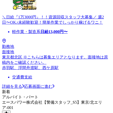
＼日給『1万3000円』！！資源回収スタッフ大募集／ 週2
日〜OK♪未経験歓迎！簡単作業でしっかり稼げるワニ！
軽作業・製造系
日給
13,000
円〜
勤務地
面接地
東京都北区 ※こちらは募集エリアとなります。面接地は原
稿内をご確認ください。
赤羽駅、浮間舟渡駅、西ケ原駅
交通費支給
詳細を見る
応募画面に進む
新着
アルバイト・パート
エースパワー株式会社【警備スタッフ_S5】東京/北エリ
ア-001