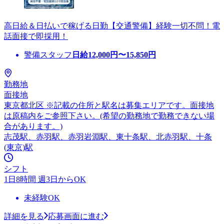
高日給＆日払いで稼げる日勤【交通警備】経験一切不問！電
話面接で即採用！
警備スタッフ
日給
12,000
円〜
15,850
円
勤務地
面接地
東京都北区 ※記載の住所と駅名は募集エリアです。面接地
は原稿内をご参照下さい。(希望の勤務地で勤務できない場
合があります。)
志茂駅、赤羽駅、赤羽岩淵駅、東十条駅、北赤羽駅、十条
(東京)駅
シフト
1日8時間 週3日からOK
未経験OK
詳細を見る
応募画面に進む