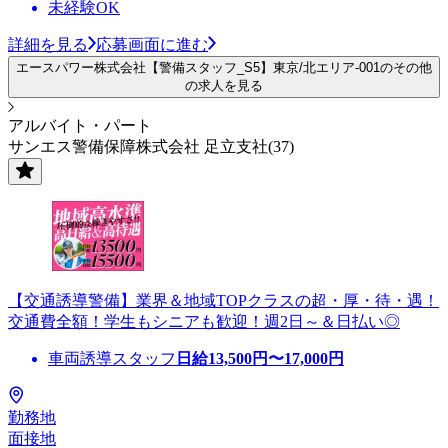
未経験OK
詳細を見る
応募画面に進む
エースパワー株式会社【警備スタッフ_S5】東京/北エリア-001のその他
の求人を見る
アルバイト・パート
サンエス警備保障株式会社 足立支社(37)
【交通誘導警備】業界＆地域TOPクラスの超・厚・待・遇！
交通費全額！学生もシニアも歓迎！週2日～＆日払い◎
車両誘導スタッフ
日給
13,500
円〜
17,000
円
勤務地
面接地