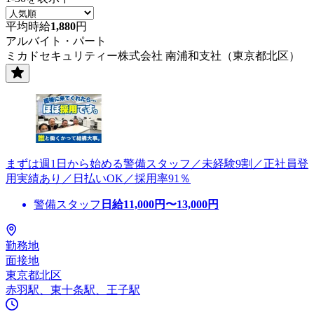
平均時給
1,880
円
アルバイト・パート
ミカドセキュリティー株式会社 南浦和支社（東京都北区）
まずは週1日から始める警備スタッフ／未経験9割／正社員登
用実績あり／日払いOK／採用率91％
警備スタッフ
日給
11,000
円〜
13,000
円
勤務地
面接地
東京都北区
赤羽駅、東十条駅、王子駅