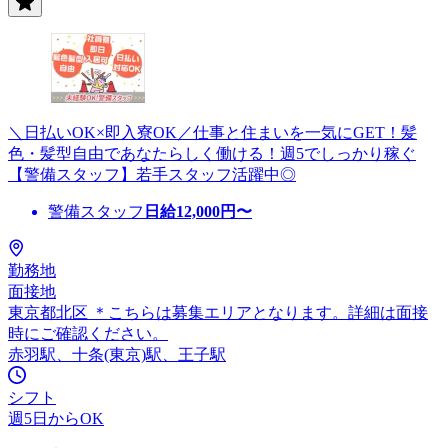
＼日払いOK×即入寮OK／仕事と住まいを一気にGET！髪
色・髪型自由であなたらしく働ける！週5でしっかり稼ぐ
【警備スタッフ】若手スタッフ活躍中◎
警備スタッフ
日給
12,000
円〜
勤務地
面接地
東京都北区 ＊こちらは募集エリアとなります。詳細は面接
時にご確認ください。
赤羽駅、十条(東京)駅、王子駅
シフト
週5日からOK