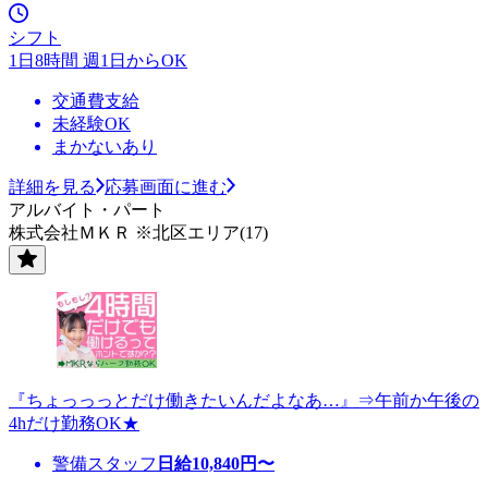
シフト
1日8時間 週1日からOK
交通費支給
未経験OK
まかないあり
詳細を見る
応募画面に進む
アルバイト・パート
株式会社ＭＫＲ ※北区エリア(17)
『ちょっっっとだけ働きたいんだよなあ…』⇒午前か午後の
4hだけ勤務OK★
警備スタッフ
日給
10,840
円〜