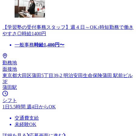
【学習塾の受付事務スタッフ】週４日～OK♪時短勤務で働き
やすさ◎時給1400円
一般事務
時給
1,400
円〜
勤務地
面接地
東京都大田区蒲田5丁目39-2 明治安田生命保険蒲田 駅前ビル
3F
蒲田駅
シフト
1日5.5時間 週4日からOK
交通費支給
未経験OK
詳細を見る
応募画面に進む