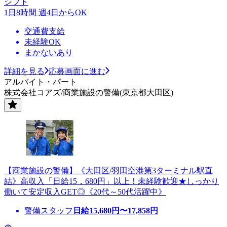
シフト
1日8時間 週4日からOK
交通費支給
未経験OK
まかないあり
詳細を見る
応募画面に進む
アルバイト・パート
株式会社コアズ/商業施設の警備(東京都大田区)
【商業施設の警備】《大田区/羽田空港第3ターミナル駅直
結》高収入「日給15，680円」以上！未経験歓迎★しっかり
働いて安定収入GET◎《20代～50代活躍中》
警備スタッフ
日給
15,680
円〜
17,858
円