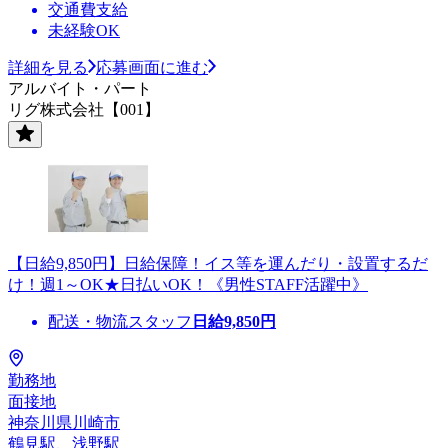
交通費支給
未経験OK
詳細を見る
応募画面に進む
アルバイト・パート
リグ株式会社【001】
【日給9,850円】日給保障！イス等を運んだり・設置するだ
け！週1～OK★日払いOK！《男性STAFF活躍中》
配送・物流スタッフ
日給
9,850
円
勤務地
面接地
神奈川県川崎市
鶴見駅、浅野駅