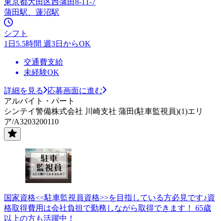
東京都大田区西蒲田8-11-7
蒲田駅、蓮沼駅
シフト
1日5.5時間 週3日からOK
交通費支給
未経験OK
詳細を見る
応募画面に進む
アルバイト・パート
シンテイ警備株式会社 川崎支社 蒲田(駐車監視員)(1)エリ
ア/A3203200110
国家資格<<駐車監視員資格>>を目指している方必見です♪資
格取得費用は会社負担で勤務しながら取得できます！ 65歳
以上の方も活躍中！