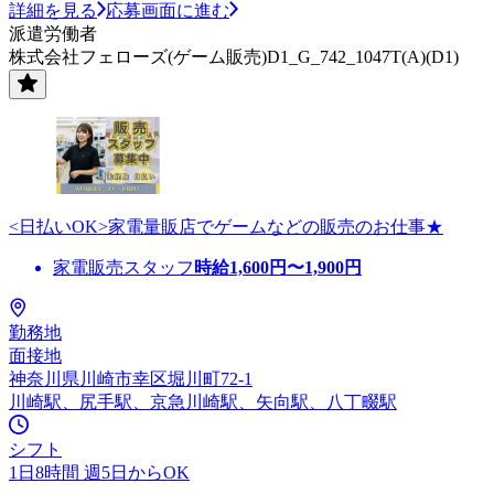
詳細を見る
応募画面に進む
派遣労働者
株式会社フェローズ(ゲーム販売)D1_G_742_1047T(A)(D1)
<日払いOK>家電量販店でゲームなどの販売のお仕事★
家電販売スタッフ
時給
1,600
円〜
1,900
円
勤務地
面接地
神奈川県川崎市幸区堀川町72-1
川崎駅、尻手駅、京急川崎駅、矢向駅、八丁畷駅
シフト
1日8時間 週5日からOK