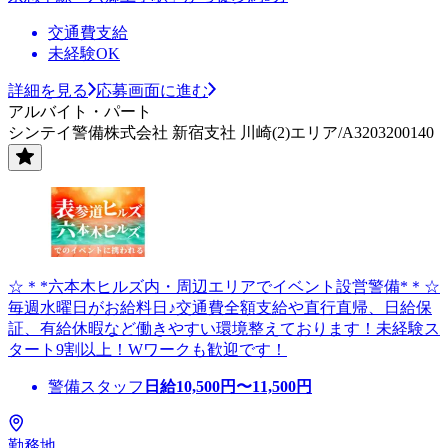
交通費支給
未経験OK
詳細を見る
応募画面に進む
アルバイト・パート
シンテイ警備株式会社 新宿支社 川崎(2)エリア/A3203200140
☆＊*六本木ヒルズ内・周辺エリアでイベント設営警備*＊☆
毎週水曜日がお給料日♪交通費全額支給や直行直帰、日給保
証、有給休暇など働きやすい環境整えております！未経験ス
タート9割以上！Wワークも歓迎です！
警備スタッフ
日給
10,500
円〜
11,500
円
勤務地