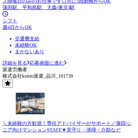
ス開催日のみのお仕事です◎月に5回勤務からOK
蒲田駅、平和島駅、大森(東京)駅
シフト
週4日からOK
交通費支給
未経験OK
まかないあり
詳細を見る
応募画面に進む
派遣労働者
株式会社kotrio派遣_品川_101739
＼未経験の方歓迎！専任アドバイザーがサポート／蒲田|シ
ニア向けマンションSTAFF▼見守り・清掃・介助など