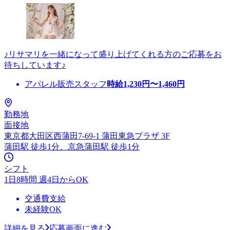
♪リサマリを一緒になって盛り上げてくれる方のご応募をお
待ちしています♪
アパレル販売スタッフ
時給
1,230
円〜
1,460
円
勤務地
面接地
東京都大田区西蒲田7-69-1 蒲田東急プラザ 3F
蒲田駅 徒歩1分、京急蒲田駅 徒歩1分
シフト
1日8時間 週4日からOK
交通費支給
未経験OK
詳細を見る
応募画面に進む