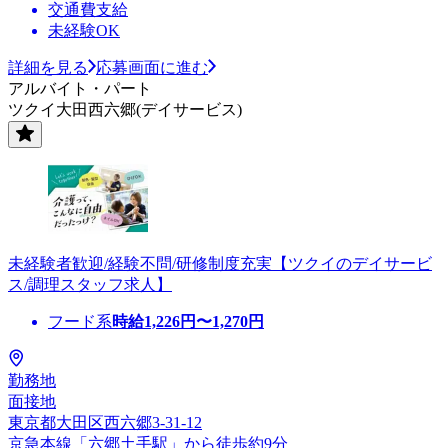
交通費支給
未経験OK
詳細を見る
応募画面に進む
アルバイト・パート
ツクイ大田西六郷(デイサービス)
未経験者歓迎/経験不問/研修制度充実【ツクイのデイサービ
ス/調理スタッフ求人】
フード系
時給
1,226
円〜
1,270
円
勤務地
面接地
東京都大田区西六郷3-31-12
京急本線「六郷土手駅」から徒歩約9分