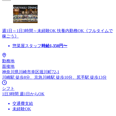
週1日～1日3時間～未経験OK 扶養内勤務OK《フルタイムで
稼ごう》
惣菜屋スタッフ
時給
1,350
円〜
勤務地
面接地
神奈川県川崎市幸区堀川町72-1
川崎駅 徒歩8分、京急川崎駅 徒歩10分、尻手駅 徒歩13分
シフト
1日3時間 週1日からOK
交通費支給
未経験OK