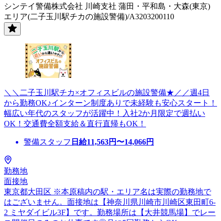
シンテイ警備株式会社 川崎支社 蒲田・平和島・大森(東京)
エリア(二子玉川駅チカの施設警備)/A3203200110
＼＼二子玉川駅チカ×オフィスビルの施設警備★／／週4日
から勤務OK♪インターン制度ありで未経験も安心スタート！
幅広い年代のスタッフが活躍中！入社2か月限定で週払い
OK！交通費全額支給＆直行直帰もOK！
警備スタッフ
日給
11,563
円〜
14,066
円
勤務地
面接地
東京都大田区 ※本原稿内の駅・エリア名は実際の勤務地で
はございません。面接地は【神奈川県川崎市川崎区東田町6-
2 ミヤダイビル3F】です。勤務場所は【大井競馬場】でレー