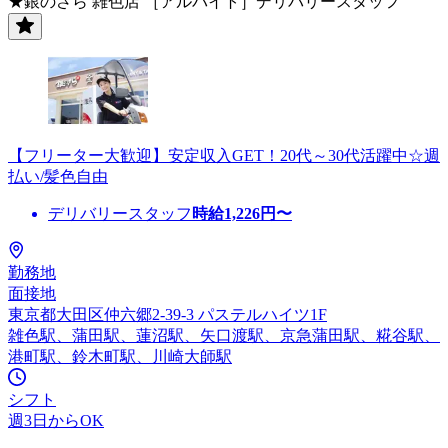
★銀のさら 雑色店 ［アルバイト］デリバリースタッフ
【フリーター大歓迎】安定収入GET！20代～30代活躍中☆週
払い/髪色自由
デリバリースタッフ
時給
1,226
円〜
勤務地
面接地
東京都大田区仲六郷2-39-3 パステルハイツ1F
雑色駅、蒲田駅、蓮沼駅、矢口渡駅、京急蒲田駅、糀谷駅、
港町駅、鈴木町駅、川崎大師駅
シフト
週3日からOK