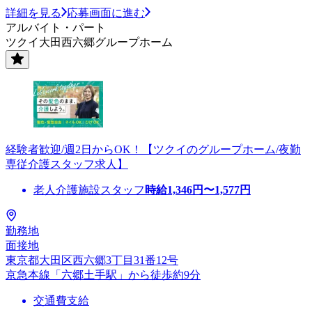
詳細を見る
応募画面に進む
アルバイト・パート
ツクイ大田西六郷グループホーム
経験者歓迎/週2日からOK！【ツクイのグループホーム/夜勤
専従介護スタッフ求人】
老人介護施設スタッフ
時給
1,346
円〜
1,577
円
勤務地
面接地
東京都大田区西六郷3丁目31番12号
京急本線「六郷土手駅」から徒歩約9分
交通費支給