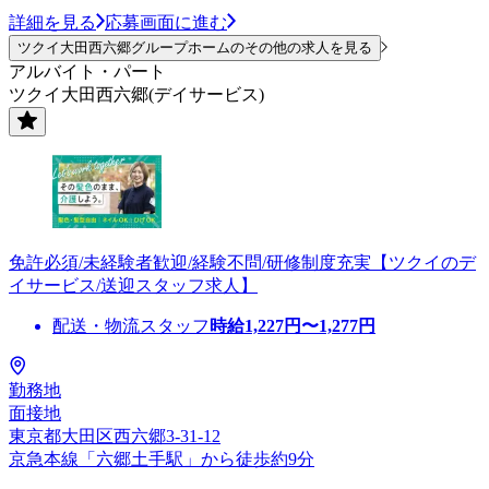
詳細を見る
応募画面に進む
ツクイ大田西六郷グループホームのその他の求人を見る
アルバイト・パート
ツクイ大田西六郷(デイサービス)
免許必須/未経験者歓迎/経験不問/研修制度充実【ツクイのデ
イサービス/送迎スタッフ求人】
配送・物流スタッフ
時給
1,227
円〜
1,277
円
勤務地
面接地
東京都大田区西六郷3-31-12
京急本線「六郷土手駅」から徒歩約9分