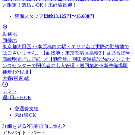
月限定！週払いOK！未経験歓迎！
警備スタッフ
日給
13,125
円〜
16,688
円
勤務地
面接地
東京都大田区 ※本原稿内の駅・エリア名は実際の勤務地で
はございません。【面接地：東京都港区高輪2丁目15番19号
高輪明光ビル7階】／【勤務地：羽田空港施設内のメンテナ
ンスセンターで関係者の出入管理・巡回業務※新整備場駅
徒歩1分程度】
大森(東京)駅
シフト
週2日からOK
交通費支給
未経験OK
詳細を見る
応募画面に進む
アルバイト・パート