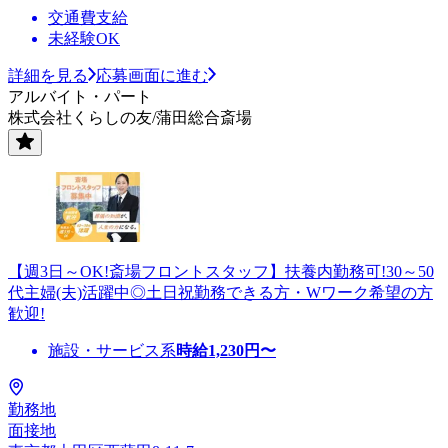
交通費支給
未経験OK
詳細を見る
応募画面に進む
アルバイト・パート
株式会社くらしの友/蒲田総合斎場
【週3日～OK!斎場フロントスタッフ】扶養内勤務可!30～50
代主婦(夫)活躍中◎土日祝勤務できる方・Wワーク希望の方
歓迎!
施設・サービス系
時給
1,230
円〜
勤務地
面接地