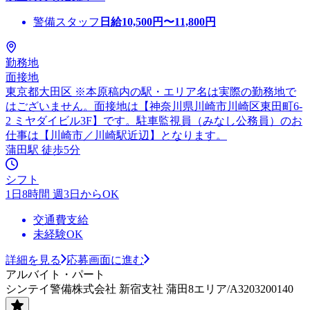
警備スタッフ
日給
10,500
円〜
11,800
円
勤務地
面接地
東京都大田区 ※本原稿内の駅・エリア名は実際の勤務地で
はございません。面接地は【神奈川県川崎市川崎区東田町6-
2 ミヤダイビル3F】です。駐車監視員（みなし公務員）のお
仕事は【川崎市／川崎駅近辺】となります。
蒲田駅 徒歩5分
シフト
1日8時間 週3日からOK
交通費支給
未経験OK
詳細を見る
応募画面に進む
アルバイト・パート
シンテイ警備株式会社 新宿支社 蒲田8エリア/A3203200140