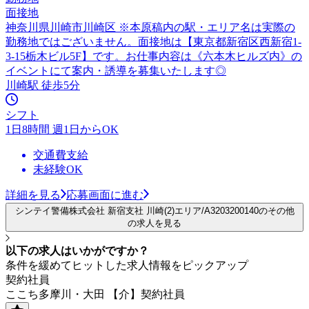
面接地
神奈川県川崎市川崎区 ※本原稿内の駅・エリア名は実際の
勤務地ではございません。面接地は【東京都新宿区西新宿1-
3-15栃木ビル5F】です。お仕事内容は《六本木ヒルズ内》の
イベントにて案内・誘導を募集いたします◎
川崎駅 徒歩5分
シフト
1日8時間 週1日からOK
交通費支給
未経験OK
詳細を見る
応募画面に進む
シンテイ警備株式会社 新宿支社 川崎(2)エリア/A3203200140のその他
の求人を見る
以下の求人はいかがですか？
条件を緩めてヒットした求人情報をピックアップ
契約社員
ここち多摩川・大田 【介】契約社員