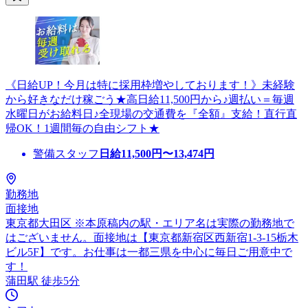
《日給UP！今月は特に採用枠増やしております！》未経験
から好きなだけ稼ごう★高日給11,500円から♪週払い＝毎週
水曜日がお給料日♪全現場の交通費を『全額』支給！直行直
帰OK！1週間毎の自由シフト★
警備スタッフ
日給
11,500
円〜
13,474
円
勤務地
面接地
東京都大田区 ※本原稿内の駅・エリア名は実際の勤務地で
はございません。面接地は【東京都新宿区西新宿1-3-15栃木
ビル5F】です。お仕事は一都三県を中心に毎日ご用意中で
す！
蒲田駅 徒歩5分