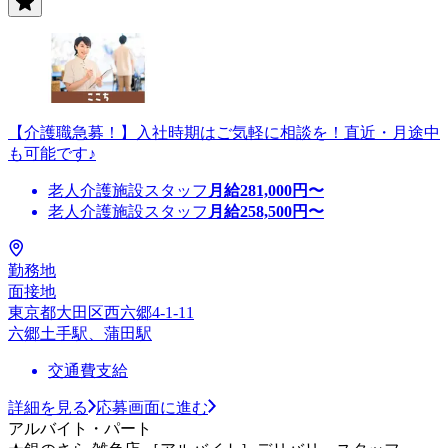
【介護職急募！】入社時期はご気軽に相談を！直近・月途中
も可能です♪
老人介護施設スタッフ
月給
281,000
円〜
老人介護施設スタッフ
月給
258,500
円〜
勤務地
面接地
東京都大田区西六郷4-1-11
六郷土手駅、蒲田駅
交通費支給
詳細を見る
応募画面に進む
アルバイト・パート