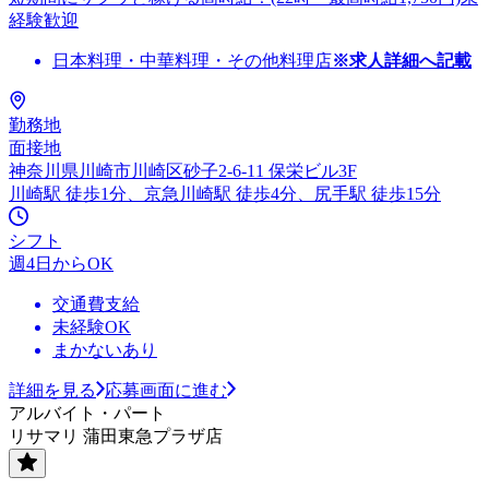
経験歓迎
日本料理・中華料理・その他料理店
※求人詳細へ記載
勤務地
面接地
神奈川県川崎市川崎区砂子2-6-11 保栄ビル3F
川崎駅 徒歩1分、京急川崎駅 徒歩4分、尻手駅 徒歩15分
シフト
週4日からOK
交通費支給
未経験OK
まかないあり
詳細を見る
応募画面に進む
アルバイト・パート
リサマリ 蒲田東急プラザ店