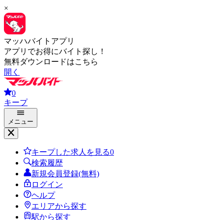
×
マッハバイトアプリ
アプリでお得にバイト探し！
無料ダウンロードはこちら
開く
0
キープ
メニュー
キープした求人を見る
0
検索履歴
新規会員登録(無料)
ログイン
ヘルプ
エリアから探す
駅から探す