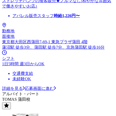
ストレッチパンツの接客販売★ノルマなし!和やかな雰囲気
で働きやすいお店♪
アパレル販売スタッフ
時給
1,226
円〜
勤務地
面接地
東京都大田区西蒲田7-69-1 東急プラザ蒲田 4階
蓮沼駅 徒歩3分、蒲田駅 徒歩7分、京急蒲田駅 徒歩16分
シフト
1日5時間 週3日からOK
交通費支給
未経験OK
詳細を見る
応募画面に進む
アルバイト・パート
TOMAS 蒲田校