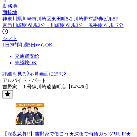
勤務地
面接地
神奈川県川崎市川崎区東田町5-2 川崎野村證券ビル5F
京急川崎駅 徒歩2分、川崎駅 徒歩3分、尻手駅 徒歩17分
シフト
1日7時間 週5日からOK
交通費支給
未経験OK
詳細を見る
応募画面に進む
アルバイト・パート
吉野家 １号線川崎遠藤町店【047490】
【深夜急募!!】吉野家で働こう★深夜で時給ガッツリUP!★