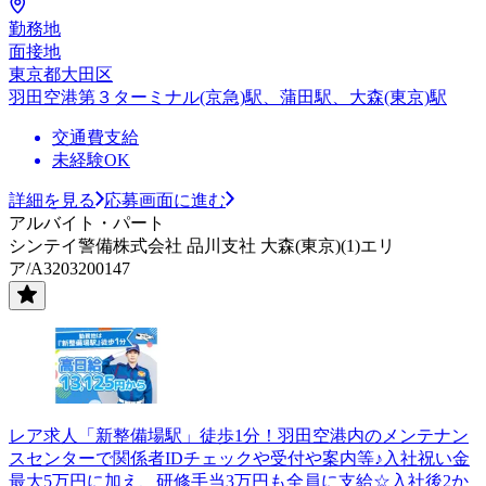
勤務地
面接地
東京都大田区
羽田空港第３ターミナル(京急)駅、蒲田駅、大森(東京)駅
交通費支給
未経験OK
詳細を見る
応募画面に進む
アルバイト・パート
シンテイ警備株式会社 品川支社 大森(東京)(1)エリ
ア/A3203200147
レア求人「新整備場駅」徒歩1分！羽田空港内のメンテナン
スセンターで関係者IDチェックや受付や案内等♪入社祝い金
最大5万円に加え、研修手当3万円も全員に支給☆入社後2か