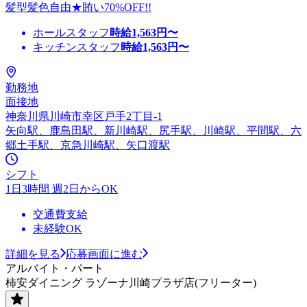
髪型髪色自由★賄い70%OFF!!
ホールスタッフ
時給
1,563
円〜
キッチンスタッフ
時給
1,563
円〜
勤務地
面接地
神奈川県川崎市幸区戸手2丁目-1
矢向駅、鹿島田駅、新川崎駅、尻手駅、川崎駅、平間駅、六
郷土手駅、京急川崎駅、矢口渡駅
シフト
1日3時間 週2日からOK
交通費支給
未経験OK
詳細を見る
応募画面に進む
アルバイト・パート
柿安ダイニング ラゾーナ川崎プラザ店(フリーター)