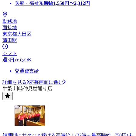
医療・福祉系
時給
1,550
円〜
2,312
円
勤務地
面接地
東京都大田区
蒲田駅
シフト
週3日からOK
交通費支給
詳細を見る
応募画面に進む
牛繁 川崎仲見世通り店
短期間にサクッと稼げる高時給！(22時～最高時給1,750円)未