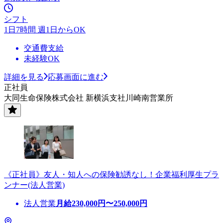
シフト
1日7時間 週1日からOK
交通費支給
未経験OK
詳細を見る
応募画面に進む
正社員
大同生命保険株式会社 新横浜支社川崎南営業所
《正社員》友人・知人への保険勧誘なし！企業福利厚生プラ
ンナー(法人営業)
法人営業
月給
230,000
円〜
250,000
円