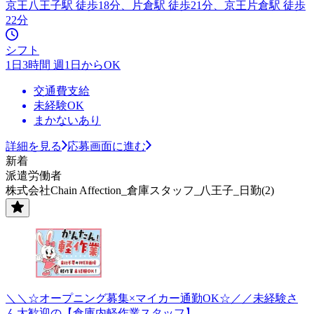
京王八王子駅 徒歩18分、片倉駅 徒歩21分、京王片倉駅 徒歩
22分
シフト
1日3時間 週1日からOK
交通費支給
未経験OK
まかないあり
詳細を見る
応募画面に進む
新着
派遣労働者
株式会社Chain Affection_倉庫スタッフ_八王子_日勤(2)
＼＼☆オープニング募集×マイカー通勤OK☆／／未経験さ
ん大歓迎の【倉庫内軽作業スタッフ】