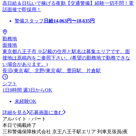
高日給＆日払いで稼げる夜勤【交通警備】経験一切不問！電
話面接で即採用！
警備スタッフ
日給
14,063
円〜
18,635
円
勤務地
面接地
東京都八王子市 ※記載の住所と駅名は募集エリアです。面
接地は原稿内をご参照下さい。(希望の勤務地で勤務できな
い場合があります。)
長沼(東京)駅、北野(東京)駅、豊田駅、片倉駅
シフト
1日8時間 週3日からOK
未経験OK
詳細を見る
応募画面に進む
アルバイト・パート
本日で掲載終了
三和警備保障株式会社 京王八王子駅エリア 列車見張員(夜