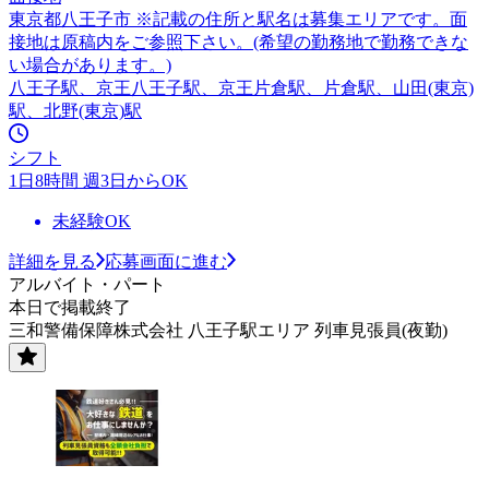
東京都八王子市 ※記載の住所と駅名は募集エリアです。面
接地は原稿内をご参照下さい。(希望の勤務地で勤務できな
い場合があります。)
八王子駅、京王八王子駅、京王片倉駅、片倉駅、山田(東京)
駅、北野(東京)駅
シフト
1日8時間 週3日からOK
未経験OK
詳細を見る
応募画面に進む
アルバイト・パート
本日で掲載終了
三和警備保障株式会社 八王子駅エリア 列車見張員(夜勤)