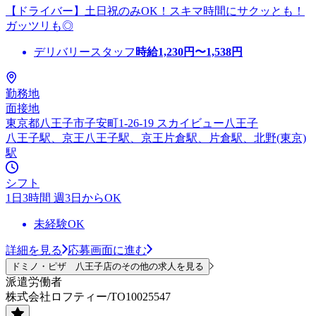
【ドライバー】土日祝のみOK！スキマ時間にサクッとも！
ガッツリも◎
デリバリースタッフ
時給
1,230
円〜
1,538
円
勤務地
面接地
東京都八王子市子安町1-26-19 スカイビュー八王子
八王子駅、京王八王子駅、京王片倉駅、片倉駅、北野(東京)
駅
シフト
1日3時間 週3日からOK
未経験OK
詳細を見る
応募画面に進む
ドミノ・ピザ 八王子店のその他の求人を見る
派遣労働者
株式会社ロフティー/TO10025547