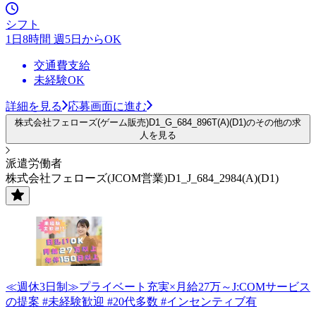
シフト
1日8時間 週5日からOK
交通費支給
未経験OK
詳細を見る
応募画面に進む
株式会社フェローズ(ゲーム販売)D1_G_684_896T(A)(D1)のその他の求
人を見る
派遣労働者
株式会社フェローズ(JCOM営業)D1_J_684_2984(A)(D1)
≪週休3日制≫プライベート充実×月給27万～J:COMサービス
の提案 #未経験歓迎 #20代多数 #インセンティブ有