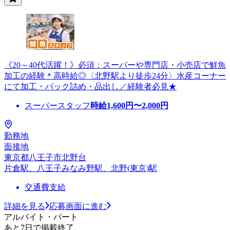
《20～40代活躍！》必須：スーパーや専門店・小売店で鮮魚
加工の経験＊高時給◎〈北野駅より徒歩24分〉水産コーナー
にて加工・パック詰め・品出し／経験者必見★
スーパースタッフ
時給
1,600
円〜
2,000
円
勤務地
面接地
東京都八王子市北野台
片倉駅、八王子みなみ野駅、北野(東京)駅
交通費支給
詳細を見る
応募画面に進む
アルバイト・パート
あと7日で掲載終了