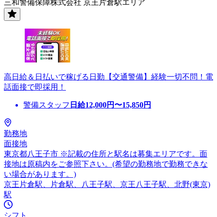
三和警備保障株式会社 京王片倉駅エリア
高日給＆日払いで稼げる日勤【交通警備】経験一切不問！電
話面接で即採用！
警備スタッフ
日給
12,000
円〜
15,850
円
勤務地
面接地
東京都八王子市 ※記載の住所と駅名は募集エリアです。面
接地は原稿内をご参照下さい。(希望の勤務地で勤務できな
い場合があります。)
京王片倉駅、片倉駅、八王子駅、京王八王子駅、北野(東京)
駅
シフト