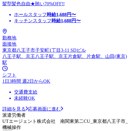
髪型髪色自由★賄い70%OFF!!
ホールスタッフ
時給
1,688
円〜
キッチンスタッフ
時給
1,688
円〜
勤務地
面接地
東京都八王子市子安町1丁目3-11 SDビル
八王子駅、京王八王子駅、京王片倉駅、片倉駅、山田(東京)
駅
シフト
1日3時間 週2日からOK
交通費支給
未経験OK
詳細を見る
応募画面に進む
派遣労働者
UTエージェント株式会社 南関東第二CU_東京都八王子市_
機械操作