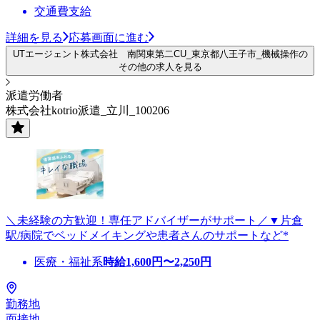
交通費支給
詳細を見る
応募画面に進む
UTエージェント株式会社 南関東第二CU_東京都八王子市_機械操作の
その他の求人を見る
派遣労働者
株式会社kotrio派遣_立川_100206
＼未経験の方歓迎！専任アドバイザーがサポート／▼片倉
駅/病院でベッドメイキングや患者さんのサポートなど*
医療・福祉系
時給
1,600
円〜
2,250
円
勤務地
面接地