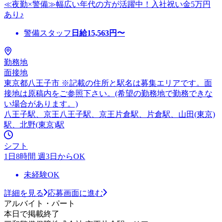
≪夜勤×警備≫幅広い年代の方が活躍中！入社祝い金5万円
あり♪
警備スタッフ
日給
15,563
円〜
勤務地
面接地
東京都八王子市 ※記載の住所と駅名は募集エリアです。面
接地は原稿内をご参照下さい。(希望の勤務地で勤務できな
い場合があります。)
八王子駅、京王八王子駅、京王片倉駅、片倉駅、山田(東京)
駅、北野(東京)駅
シフト
1日8時間 週3日からOK
未経験OK
詳細を見る
応募画面に進む
アルバイト・パート
本日で掲載終了