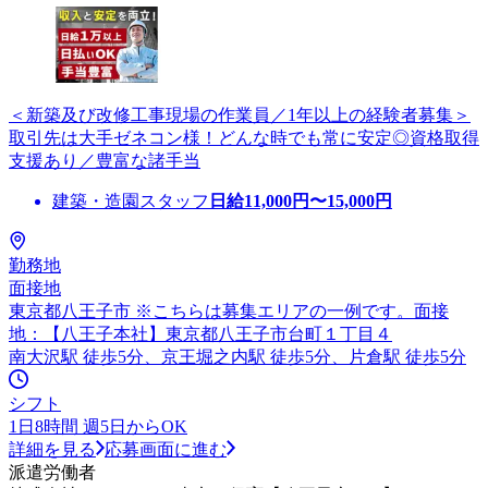
＜新築及び改修工事現場の作業員／1年以上の経験者募集＞
取引先は大手ゼネコン様！どんな時でも常に安定◎資格取得
支援あり／豊富な諸手当
建築・造園スタッフ
日給
11,000
円〜
15,000
円
勤務地
面接地
東京都八王子市 ※こちらは募集エリアの一例です。面接
地：【八王子本社】東京都八王子市台町１丁目４
南大沢駅 徒歩5分、京王堀之内駅 徒歩5分、片倉駅 徒歩5分
シフト
1日8時間 週5日からOK
詳細を見る
応募画面に進む
派遣労働者