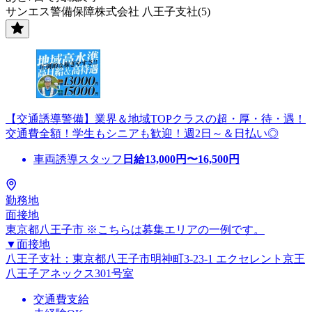
サンエス警備保障株式会社 八王子支社(5)
【交通誘導警備】業界＆地域TOPクラスの超・厚・待・遇！
交通費全額！学生もシニアも歓迎！週2日～＆日払い◎
車両誘導スタッフ
日給
13,000
円〜
16,500
円
勤務地
面接地
東京都八王子市 ※こちらは募集エリアの一例です。
▼面接地
八王子支社：東京都八王子市明神町3-23-1 エクセレント京王
八王子アネックス301号室
交通費支給