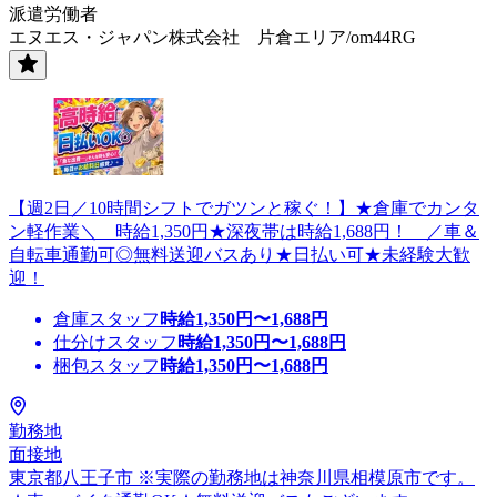
派遣労働者
エヌエス・ジャパン株式会社 片倉エリア/om44RG
【週2日／10時間シフトでガツンと稼ぐ！】★倉庫でカンタ
ン軽作業＼ 時給1,350円★深夜帯は時給1,688円！ ／車＆
自転車通勤可◎無料送迎バスあり★日払い可★未経験大歓
迎！
倉庫スタッフ
時給
1,350
円〜
1,688
円
仕分けスタッフ
時給
1,350
円〜
1,688
円
梱包スタッフ
時給
1,350
円〜
1,688
円
勤務地
面接地
東京都八王子市 ※実際の勤務地は神奈川県相模原市です。