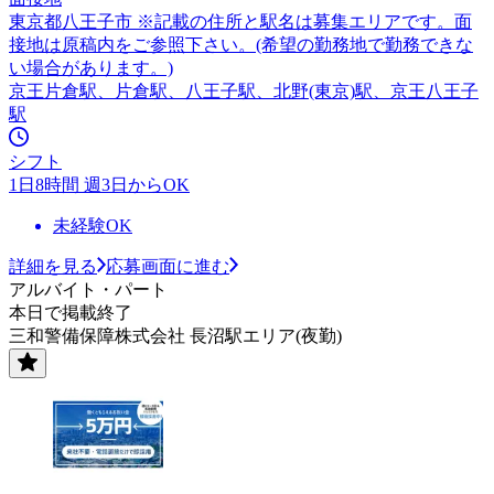
東京都八王子市 ※記載の住所と駅名は募集エリアです。面
接地は原稿内をご参照下さい。(希望の勤務地で勤務できな
い場合があります。)
京王片倉駅、片倉駅、八王子駅、北野(東京)駅、京王八王子
駅
シフト
1日8時間 週3日からOK
未経験OK
詳細を見る
応募画面に進む
アルバイト・パート
本日で掲載終了
三和警備保障株式会社 長沼駅エリア(夜勤)