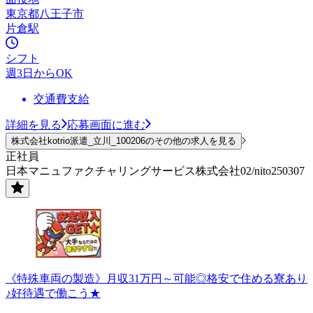
東京都八王子市
片倉駅
シフト
週3日からOK
交通費支給
詳細を見る
応募画面に進む
株式会社kotrio派遣_立川_100206のその他の求人を見る
正社員
日本マニュファクチャリングサービス株式会社02/nito250307
《特殊車両の製造》月収31万円～可能◎格安で住める寮あり
♪好待遇で働こう★