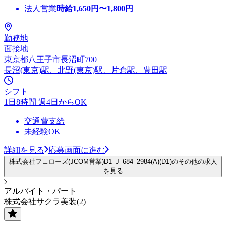
法人営業
時給
1,650
円〜
1,800
円
勤務地
面接地
東京都八王子市長沼町700
長沼(東京)駅、北野(東京)駅、片倉駅、豊田駅
シフト
1日8時間 週4日からOK
交通費支給
未経験OK
詳細を見る
応募画面に進む
株式会社フェローズ(JCOM営業)D1_J_684_2984(A)(D1)のその他の求人
を見る
アルバイト・パート
株式会社サクラ美装(2)