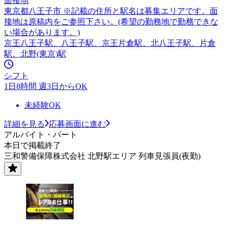
面接地
東京都八王子市 ※記載の住所と駅名は募集エリアです。面
接地は原稿内をご参照下さい。(希望の勤務地で勤務できな
い場合があります。)
京王八王子駅、八王子駅、京王片倉駅、北八王子駅、片倉
駅、北野(東京)駅
シフト
1日8時間 週3日からOK
未経験OK
詳細を見る
応募画面に進む
アルバイト・パート
本日で掲載終了
三和警備保障株式会社 北野駅エリア 列車見張員(夜勤)