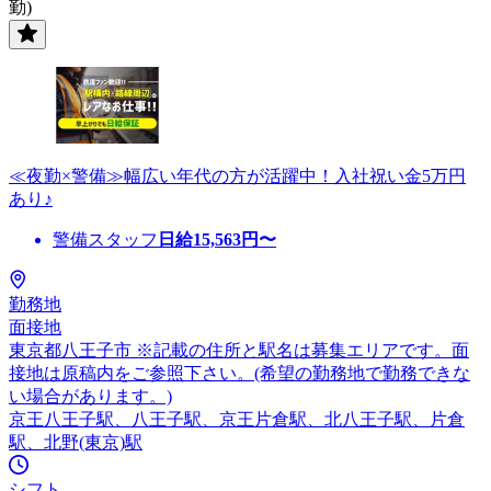
勤)
≪夜勤×警備≫幅広い年代の方が活躍中！入社祝い金5万円
あり♪
警備スタッフ
日給
15,563
円〜
勤務地
面接地
東京都八王子市 ※記載の住所と駅名は募集エリアです。面
接地は原稿内をご参照下さい。(希望の勤務地で勤務できな
い場合があります。)
京王八王子駅、八王子駅、京王片倉駅、北八王子駅、片倉
駅、北野(東京)駅
シフト