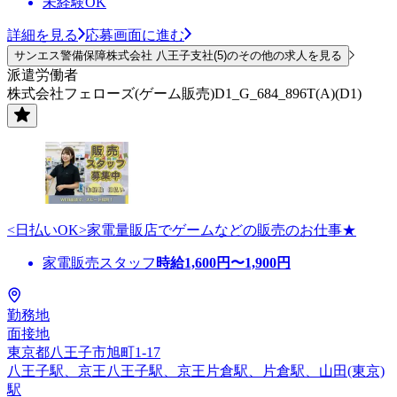
未経験OK
詳細を見る
応募画面に進む
サンエス警備保障株式会社 八王子支社(5)のその他の求人を見る
派遣労働者
株式会社フェローズ(ゲーム販売)D1_G_684_896T(A)(D1)
<日払いOK>家電量販店でゲームなどの販売のお仕事★
家電販売スタッフ
時給
1,600
円〜
1,900
円
勤務地
面接地
東京都八王子市旭町1-17
八王子駅、京王八王子駅、京王片倉駅、片倉駅、山田(東京)
駅