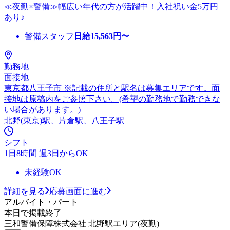
≪夜勤×警備≫幅広い年代の方が活躍中！入社祝い金5万円
あり♪
警備スタッフ
日給
15,563
円〜
勤務地
面接地
東京都八王子市 ※記載の住所と駅名は募集エリアです。面
接地は原稿内をご参照下さい。(希望の勤務地で勤務できな
い場合があります。)
北野(東京)駅、片倉駅、八王子駅
シフト
1日8時間 週3日からOK
未経験OK
詳細を見る
応募画面に進む
アルバイト・パート
本日で掲載終了
三和警備保障株式会社 北野駅エリア(夜勤)