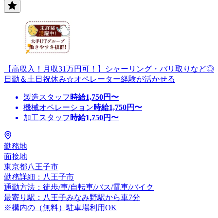
【高収入！月収31万円可！】シャーリング・バリ取りなど◎
日勤＆土日祝休み☆オペレーター経験が活かせる
製造スタッフ
時給
1,750
円〜
機械オペレーション
時給
1,750
円〜
加工スタッフ
時給
1,750
円〜
勤務地
面接地
東京都八王子市
勤務詳細：八王子市
通勤方法：徒歩/車/自転車/バス/電車/バイク
最寄り駅：八王子みなみ野駅から車7分
※構内の（無料）駐車場利用OK