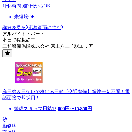
1日8時間 週3日からOK
未経験OK
詳細を見る
応募画面に進む
アルバイト・パート
本日で掲載終了
三和警備保障株式会社 京王八王子駅エリア
高日給＆日払いで稼げる日勤【交通警備】経験一切不問！電
話面接で即採用！
警備スタッフ
日給
12,000
円〜
15,850
円
勤務地