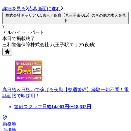
詳細を見る
応募画面に進む
株式会社キャリア CC東京／保育【八王子市-015】のその他の求人を見
る
アルバイト・パート
本日で掲載終了
三和警備保障株式会社 八王子駅エリア(夜勤)
高日給＆日払いで稼げる夜勤【交通警備】経験一切不問！電
話面接で即採用！
警備スタッフ
日給
14,063
円〜
18,635
円
勤務地
面接地