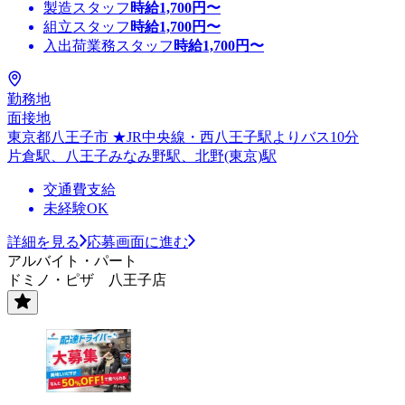
製造スタッフ
時給
1,700
円〜
組立スタッフ
時給
1,700
円〜
入出荷業務スタッフ
時給
1,700
円〜
勤務地
面接地
東京都八王子市 ★JR中央線・西八王子駅よりバス10分
片倉駅、八王子みなみ野駅、北野(東京)駅
交通費支給
未経験OK
詳細を見る
応募画面に進む
アルバイト・パート
ドミノ・ピザ 八王子店