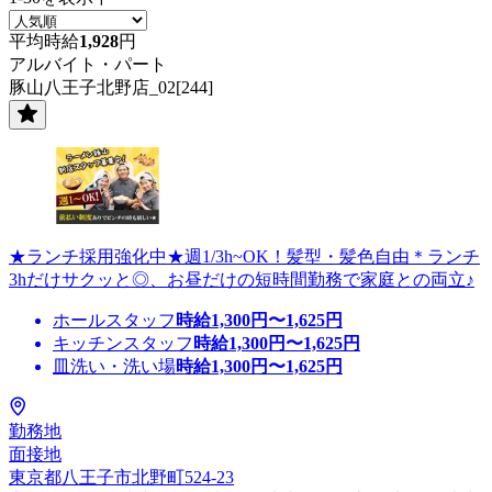
平均時給
1,928
円
アルバイト・パート
豚山八王子北野店_02[244]
★ランチ採用強化中★週1/3h~OK！髪型・髪色自由＊ランチ
3hだけサクッと◎、お昼だけの短時間勤務で家庭との両立♪
ホールスタッフ
時給
1,300
円〜
1,625
円
キッチンスタッフ
時給
1,300
円〜
1,625
円
皿洗い・洗い場
時給
1,300
円〜
1,625
円
勤務地
面接地
東京都八王子市北野町524-23