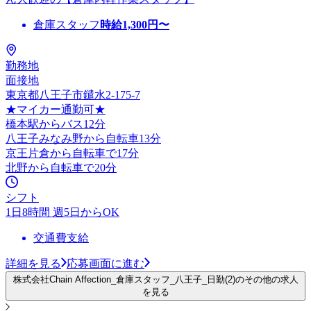
倉庫スタッフ
時給
1,300
円〜
勤務地
面接地
東京都八王子市鑓水2-175-7
★マイカー通勤可★
橋本駅からバス12分
八王子みなみ野から自転車13分
京王片倉から自転車で17分
北野から自転車で20分
シフト
1日8時間 週5日からOK
交通費支給
詳細を見る
応募画面に進む
株式会社Chain Affection_倉庫スタッフ_八王子_日勤(2)のその他の求人
を見る