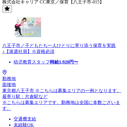
株式会社キャリア CC東京／保育【八王子市-015】
八王子市／子どもたち一人ひとりに寄り添う保育を実践
♪【派遣社員】※資格必須
幼児教育スタッフ
時給
1,920
円〜
勤務地
面接地
東京都八王子市 ※こちらは募集エリアの一例となります。
最寄り駅：片倉駅など
※こちらは募集エリアです。勤務地は全国に多数ございま
す。
交通費支給
未経験OK