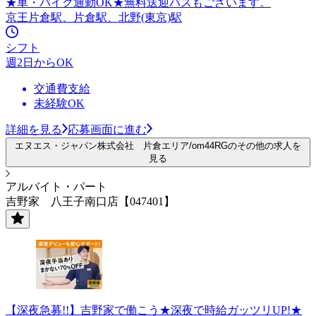
★車・バイク通勤OK★無料送迎バスもございます。
京王片倉駅、片倉駅、北野(東京)駅
シフト
週2日からOK
交通費支給
未経験OK
詳細を見る
応募画面に進む
エヌエス・ジャパン株式会社 片倉エリア/om44RGのその他の求人を
見る
アルバイト・パート
吉野家 八王子南口店【047401】
【深夜急募!!】吉野家で働こう★深夜で時給ガッツリUP!★