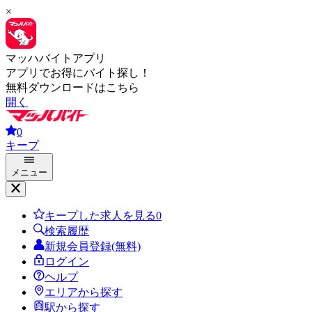
×
マッハバイトアプリ
アプリでお得にバイト探し！
無料ダウンロードはこちら
開く
0
キープ
メニュー
キープした求人を見る
0
検索履歴
新規会員登録(無料)
ログイン
ヘルプ
エリアから探す
駅から探す