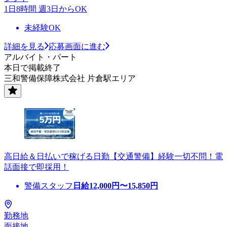
1日8時間 週3日からOK
未経験OK
詳細を見る
応募画面に進む
アルバイト・パート
本日で掲載終了
三和警備保障株式会社 片倉駅エリア
高日給＆日払いで稼げる日勤【交通警備】経験一切不問！電
話面接で即採用！
警備スタッフ
日給
12,000
円〜
15,850
円
勤務地
面接地