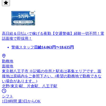
高日給＆日払いで稼げる夜勤【交通警備】経験一切不問！電
話面接で即採用！
警備スタッフ
日給
14,063
円〜
18,635
円
勤務地
面接地
東京都八王子市 ※記載の住所と駅名は募集エリアです。面
接地は原稿内をご参照下さい。(希望の勤務地で勤務できな
い場合があります。)
北野(東京)駅、片倉駅、八王子駅
シフト
1日8時間 週3日からOK