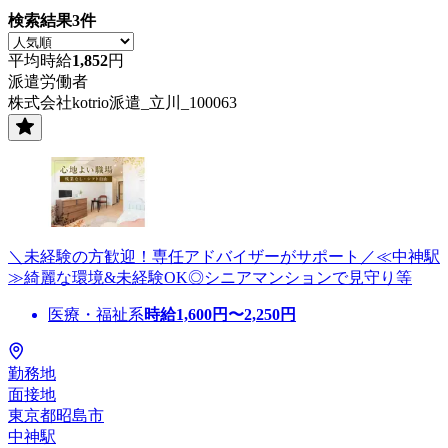
検索結果
3
件
平均時給
1,852
円
派遣労働者
株式会社kotrio派遣_立川_100063
＼未経験の方歓迎！専任アドバイザーがサポート／≪中神駅
≫綺麗な環境&未経験OK◎シニアマンションで見守り等
医療・福祉系
時給
1,600
円〜
2,250
円
勤務地
面接地
東京都昭島市
中神駅