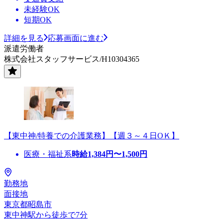
未経験OK
短期OK
詳細を見る
応募画面に進む
派遣労働者
株式会社スタッフサービス/H10304365
【東中神/特養での介護業務】【週３～４日OＫ】
医療・福祉系
時給
1,384
円〜
1,500
円
勤務地
面接地
東京都昭島市
東中神駅から徒歩で7分