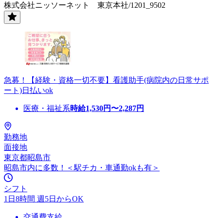
株式会社ニッソーネット 東京本社/1201_9502
急募！【経験・資格一切不要】看護助手(病院内の日常サポ
ート)日払いok
医療・福祉系
時給
1,530
円〜
2,287
円
勤務地
面接地
東京都昭島市
昭島市内に多数！＜駅チカ・車通勤okも有＞
シフト
1日8時間 週5日からOK
交通費支給