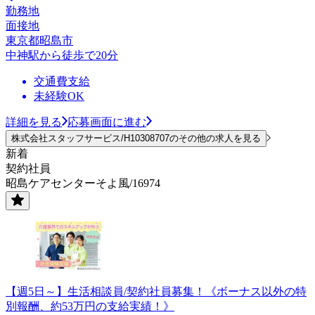
勤務地
面接地
東京都昭島市
中神駅から徒歩で20分
交通費支給
未経験OK
詳細を見る
応募画面に進む
株式会社スタッフサービス/H10308707のその他の求人を見る
新着
契約社員
昭島ケアセンターそよ風/16974
【週5日～】生活相談員/契約社員募集！《ボーナス以外の特
別報酬、約53万円の支給実績！》