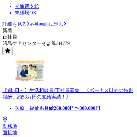
交通費支給
未経験OK
詳細を見る
応募画面に進む
新着
正社員
昭島ケアセンターそよ風/34779
【週5日～】生活相談員/正社員募集！《ボーナス以外の特別
報酬、約53万円の支給実績！》
医療・福祉系
月給
260,000
円〜
300,000
円
勤務地
面接地