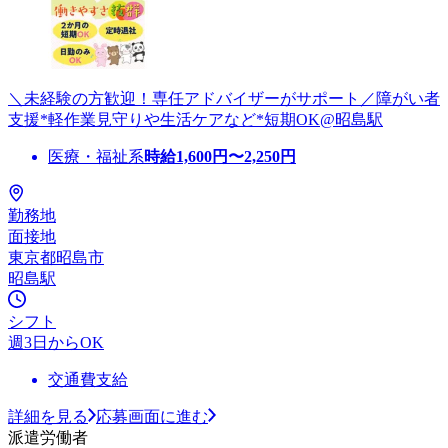
＼未経験の方歓迎！専任アドバイザーがサポート／障がい者
支援*軽作業見守りや生活ケアなど*短期OK@昭島駅
医療・福祉系
時給
1,600
円〜
2,250
円
勤務地
面接地
東京都昭島市
昭島駅
シフト
週3日からOK
交通費支給
詳細を見る
応募画面に進む
派遣労働者