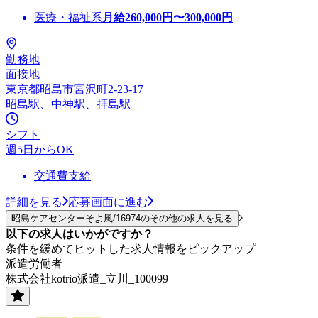
医療・福祉系
月給
260,000
円〜
300,000
円
勤務地
面接地
東京都昭島市宮沢町2-23-17
昭島駅、中神駅、拝島駅
シフト
週5日からOK
交通費支給
詳細を見る
応募画面に進む
昭島ケアセンターそよ風/16974のその他の求人を見る
以下の求人はいかがですか？
条件を緩めてヒットした求人情報をピックアップ
派遣労働者
株式会社kotrio派遣_立川_100099