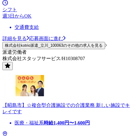
シフト
週3日からOK
交通費支給
詳細を見る
応募画面に進む
株式会社kotrio派遣_立川_100063のその他の求人を見る
派遣労働者
株式会社スタッフサービス/H10308707
【昭島市】☆複合型介護施設での介護業務 新しい施設でキ
レイです
医療・福祉系
時給
1,400
円〜
1,600
円