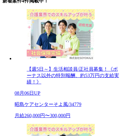
新着案件4件掲載中！
【週5日～】生活相談員/正社員募集！《ボ
ーナス以外の特別報酬、約53万円の支給実
績！》
08月06日UP
昭島ケアセンターそよ風/34779
月給260,000円〜300,000円