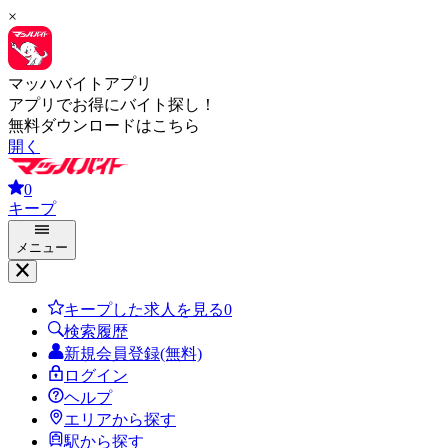
×
マッハバイトアプリ
アプリでお得にバイト探し！
無料ダウンロードはこちら
開く
0
キープ
メニュー
キープした求人を見る
0
検索履歴
新規会員登録(無料)
ログイン
ヘルプ
エリアから探す
駅から探す