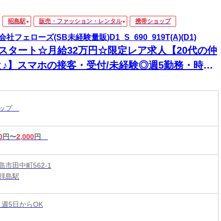
昭島駅
販売・ファッション・レンタル
携帯ショップ
社フェローズ(SB未経験量販)D1_S_690_919T(A)(D1)
月スタート☆月給32万円☆限定レア求人【20代の仲
と♪】スマホの接客・受付/未経験◎週5勤務・時給
00円相当♪
ョップ
0
円〜
2,000
円
市田中町562-1
拝島駅
 週5日からOK