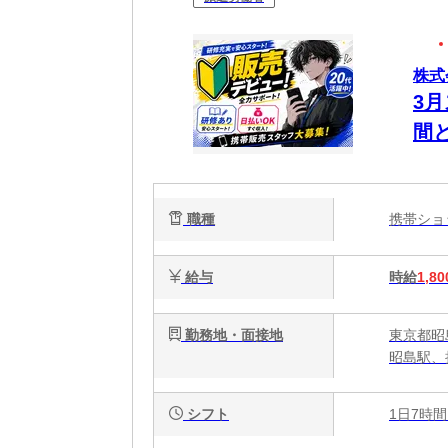
株式会
3
間
20
職種
携帯シ
給与
時給
1,80
勤務地・面接地
東京都昭島
昭島駅、
シフト
1日7時間