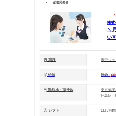
派遣労働者
株式
＼
い可
職種
携帯シ
給与
時給
1,60
勤務地・面接地
東京都昭
拝島駅、
シフト
1日8時間