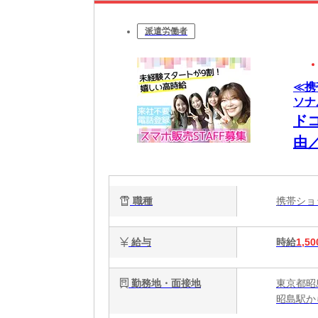
派遣労働者
≪携
ソナ
ド
由
職種
携帯シ
給与
時給
1,50
勤務地・面接地
東京都昭
昭島駅か