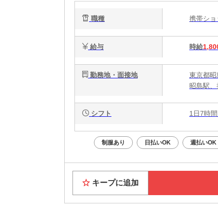
職種
携帯シ
給与
時給
1,80
勤務地・面接地
東京都昭島
昭島駅、
シフト
1日7時間
制服あり
日払いOK
週払いOK
キープに追加