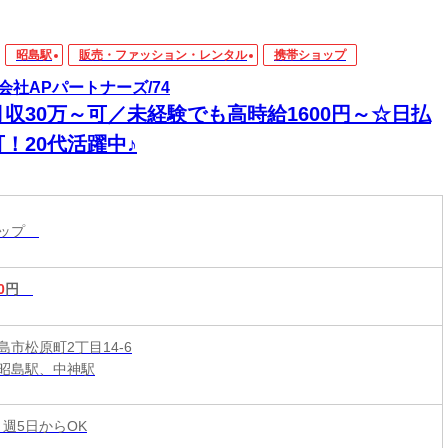
昭島駅
販売・ファッション・レンタル
携帯ショップ
会社APパートナーズ/74
月収30万～可／未経験でも高時給1600円～☆日払
！20代活躍中♪
ョップ
0
円
島市松原町2丁目14-6
昭島駅、中神駅
 週5日からOK