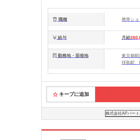
の
職種
携帯シ
給与
月給
260,
勤務地・面接地
東京都昭
拝島駅、
キープに追加
株式会社APパート