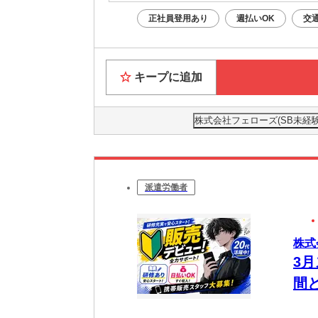
正社員登用あり
週払いOK
交
キープに追加
株式会社フェローズ(SB未経験量販
派遣労働者
株式会
3
間
20