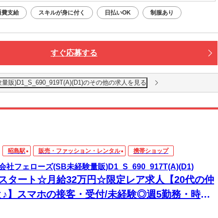
通費支給
スキルが身に付く
日払いOK
制服あり
すぐ応募する
)D1_S_690_919T(A)(D1)のその他の求人を見る
昭島駅
販売・ファッション・レンタル
携帯ショップ
社フェローズ(SB未経験量販)D1_S_690_917T(A)(D1)
月スタート☆月給32万円☆限定レア求人【20代の仲
と♪】スマホの接客・受付/未経験◎週5勤務・時給
00円相当♪