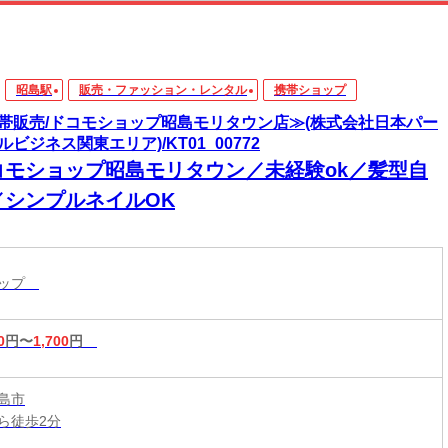
昭島駅
販売・ファッション・レンタル
携帯ショップ
帯販売/ドコモショップ昭島モリタウン店≫(株式会社日本パー
ルビジネス関東エリア)/KT01_00772
コモショップ昭島モリタウン／未経験ok／髪型自
／シンプルネイルOK
ョップ
0
円〜
1,700
円
島市
ら徒歩2分