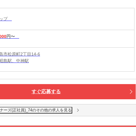
環境です！
ョップ
000
円〜
島市松原町2丁目14-6
昭島駅、中神駅
すぐ応募する
ナーズ(正社員)_74のその他の求人を見る