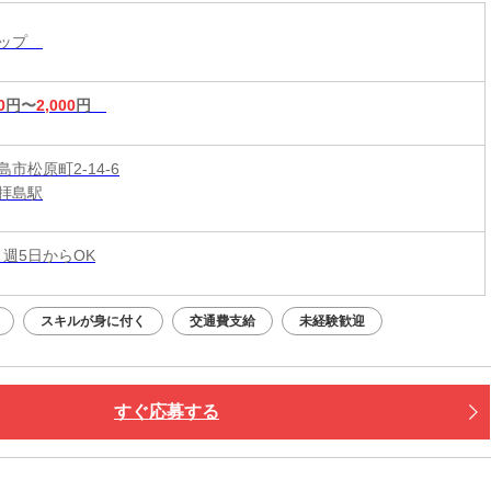
ョップ
0
円〜
2,000
円
市松原町2-14-6
拝島駅
 週5日からOK
スキルが身に付く
交通費支給
未経験歓迎
すぐ応募する