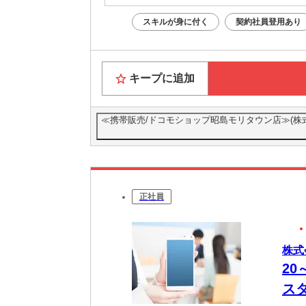
スキルが身に付く
契約社員登用あり
キープに追加
≪携帯販売/ドコモショップ昭島モリタウン店≫(株式会
正社員
株式
2
ス