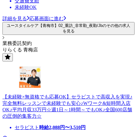
交通費支給
未経験OK
詳細を見る
応募画面に進む
ユースタイルケア【青梅市】02_重訪_非常勤_夜勤/Jbのその他の求人
を見る
業務委託契約
りらくる 青梅店
【未経験×無資格でも応募OK】セラピストで高収入を実現♪
完全無料レッスンで未経験でも安心♪Wワーク&短時間入店
OK♪平均月収33万円☆週1日～1時間～でもOK♪全国600店舗
の圧倒的集客力☆
セラピスト
時給
2,088
円〜
3,510
円