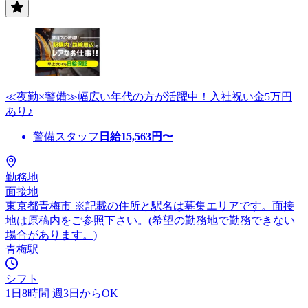
≪夜勤×警備≫幅広い年代の方が活躍中！入社祝い金5万円
あり♪
警備スタッフ
日給
15,563
円〜
勤務地
面接地
東京都青梅市 ※記載の住所と駅名は募集エリアです。面接
地は原稿内をご参照下さい。(希望の勤務地で勤務できない
場合があります。)
青梅駅
シフト
1日8時間 週3日からOK