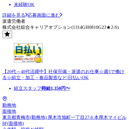
未経験OK
詳細を見る
応募画面に進む
派遣労働者
株式会社綜合キャリアオプション(1314GH0810G23★2-S)
【20代～40代活躍中】社保完備・派遣のお仕事☆週5で働け
る☆組立・加工・食品製造など/日払いOK
組立スタッフ
時給
1,350
円〜
勤務地
面接地
東京都青梅市(勤務地) 厚木市旭町一丁目27-6 本厚木マイビル
8F(面接地)