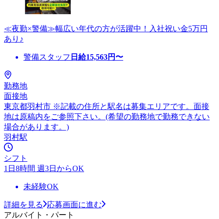
≪夜勤×警備≫幅広い年代の方が活躍中！入社祝い金5万円
あり♪
警備スタッフ
日給
15,563
円〜
勤務地
面接地
東京都羽村市 ※記載の住所と駅名は募集エリアです。面接
地は原稿内をご参照下さい。(希望の勤務地で勤務できない
場合があります。)
羽村駅
シフト
1日8時間 週3日からOK
未経験OK
詳細を見る
応募画面に進む
アルバイト・パート