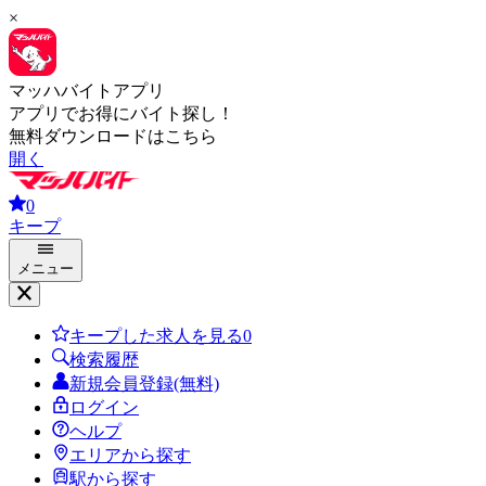
×
マッハバイトアプリ
アプリでお得にバイト探し！
無料ダウンロードはこちら
開く
0
キープ
メニュー
キープした求人を見る
0
検索履歴
新規会員登録(無料)
ログイン
ヘルプ
エリアから探す
駅から探す