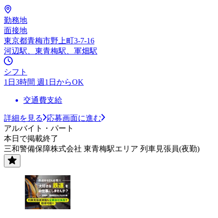
勤務地
面接地
東京都青梅市野上町3-7-16
河辺駅、東青梅駅、軍畑駅
シフト
1日3時間 週1日からOK
交通費支給
詳細を見る
応募画面に進む
アルバイト・パート
本日で掲載終了
三和警備保障株式会社 東青梅駅エリア 列車見張員(夜勤)