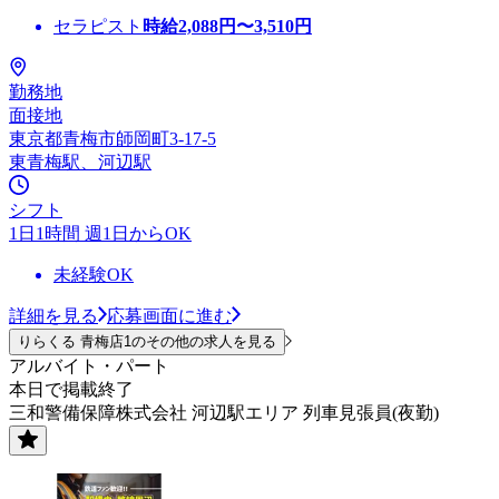
セラピスト
時給
2,088
円〜
3,510
円
勤務地
面接地
東京都青梅市師岡町3-17-5
東青梅駅、河辺駅
シフト
1日1時間 週1日からOK
未経験OK
詳細を見る
応募画面に進む
りらくる 青梅店1のその他の求人を見る
アルバイト・パート
本日で掲載終了
三和警備保障株式会社 河辺駅エリア 列車見張員(夜勤)