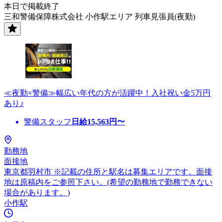
本日で掲載終了
三和警備保障株式会社 小作駅エリア 列車見張員(夜勤)
≪夜勤×警備≫幅広い年代の方が活躍中！入社祝い金5万円
あり♪
警備スタッフ
日給
15,563
円〜
勤務地
面接地
東京都羽村市 ※記載の住所と駅名は募集エリアです。面接
地は原稿内をご参照下さい。(希望の勤務地で勤務できない
場合があります。)
小作駅