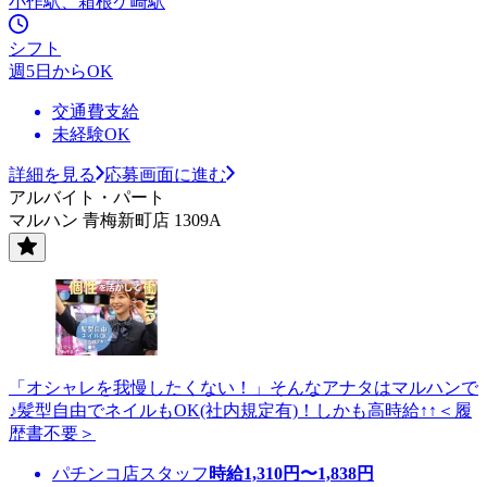
小作駅、箱根ケ崎駅
シフト
週5日からOK
交通費支給
未経験OK
詳細を見る
応募画面に進む
アルバイト・パート
マルハン 青梅新町店 1309A
「オシャレを我慢したくない！」そんなアナタはマルハンで
♪髪型自由でネイルもOK(社内規定有)！しかも高時給↑↑＜履
歴書不要＞
パチンコ店スタッフ
時給
1,310
円〜
1,838
円