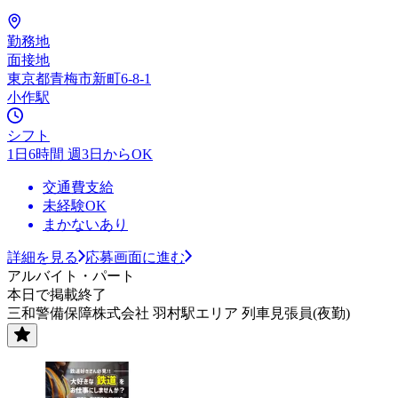
勤務地
面接地
東京都青梅市新町6-8-1
小作駅
シフト
1日6時間 週3日からOK
交通費支給
未経験OK
まかないあり
詳細を見る
応募画面に進む
アルバイト・パート
本日で掲載終了
三和警備保障株式会社 羽村駅エリア 列車見張員(夜勤)