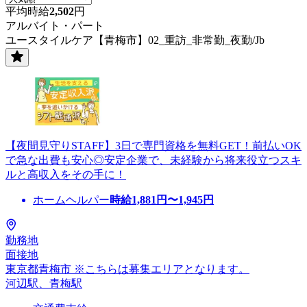
平均時給
2,502
円
アルバイト・パート
ユースタイルケア【青梅市】02_重訪_非常勤_夜勤/Jb
【夜間見守りSTAFF】3日で専門資格を無料GET！前払いOK
で急な出費も安心◎安定企業で、未経験から将来役立つスキ
ルと高収入をその手に！
ホームヘルパー
時給
1,881
円〜
1,945
円
勤務地
面接地
東京都青梅市 ※こちらは募集エリアとなります。
河辺駅、青梅駅