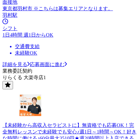
面接地
東京都羽村市 ※こちらは募集エリアとなります。
羽村駅
シフト
1日4時間 週1日からOK
交通費支給
未経験OK
詳細を見る
応募画面に進む
業務委託契約
りらくる 大楽寺店1
【未経験から高収入セラピストに】無資格でも応募OK！完
全無料レッスンで未経験でも安心♪週1日～1時間～OK！好き
な時間に働ける♪60分最大3510円★週20時間以上入店できる