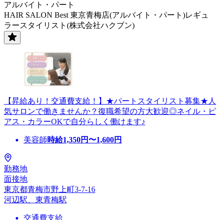
アルバイト・パート
HAIR SALON Best 東京青梅店(アルバイト・パート)レギュ
ラースタイリスト(株式会社ハクブン)
【昇給あり！交通費支給！】★パートスタイリスト募集★人
気サロンで働きませんか？復職希望の方大歓迎◎ネイル・ピ
アス・カラーOKで自分らしく働けます♪
美容師
時給
1,350
円〜
1,600
円
勤務地
面接地
東京都青梅市野上町3-7-16
河辺駅、東青梅駅
交通費支給