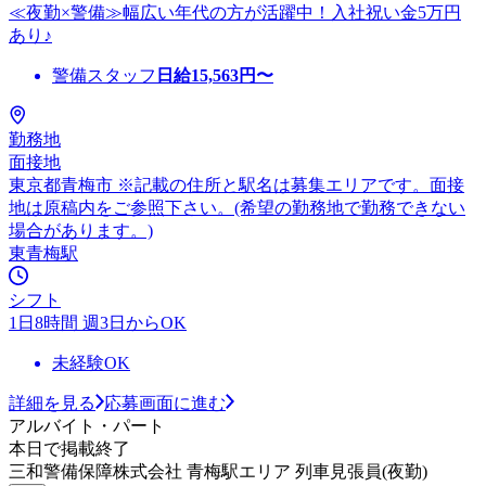
≪夜勤×警備≫幅広い年代の方が活躍中！入社祝い金5万円
あり♪
警備スタッフ
日給
15,563
円〜
勤務地
面接地
東京都青梅市 ※記載の住所と駅名は募集エリアです。面接
地は原稿内をご参照下さい。(希望の勤務地で勤務できない
場合があります。)
東青梅駅
シフト
1日8時間 週3日からOK
未経験OK
詳細を見る
応募画面に進む
アルバイト・パート
本日で掲載終了
三和警備保障株式会社 青梅駅エリア 列車見張員(夜勤)