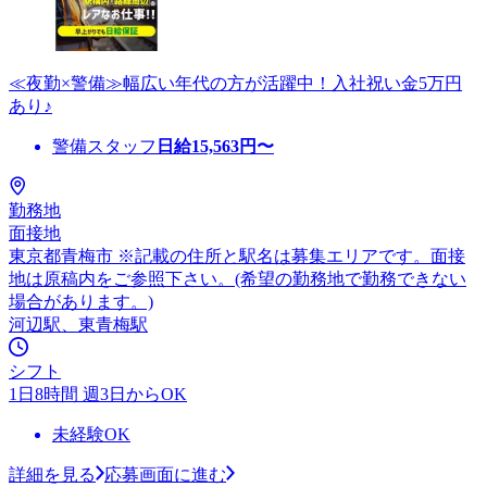
≪夜勤×警備≫幅広い年代の方が活躍中！入社祝い金5万円
あり♪
警備スタッフ
日給
15,563
円〜
勤務地
面接地
東京都青梅市 ※記載の住所と駅名は募集エリアです。面接
地は原稿内をご参照下さい。(希望の勤務地で勤務できない
場合があります。)
河辺駅、東青梅駅
シフト
1日8時間 週3日からOK
未経験OK
詳細を見る
応募画面に進む