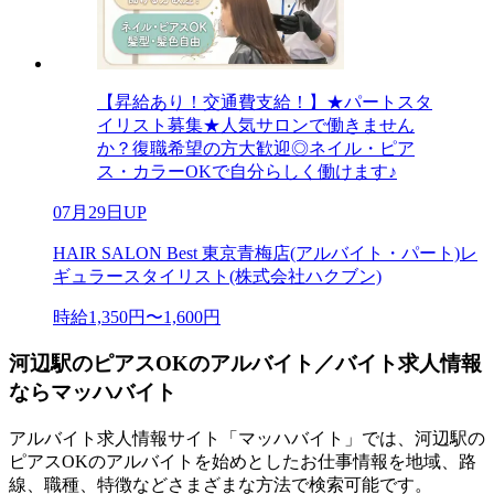
【昇給あり！交通費支給！】★パートスタ
イリスト募集★人気サロンで働きません
か？復職希望の方大歓迎◎ネイル・ピア
ス・カラーOKで自分らしく働けます♪
07月29日UP
HAIR SALON Best 東京青梅店(アルバイト・パート)レ
ギュラースタイリスト(株式会社ハクブン)
時給1,350円〜1,600円
河辺駅のピアスOKのアルバイト／バイト求人情報
ならマッハバイト
アルバイト求人情報サイト「マッハバイト」では、河辺駅の
ピアスOKのアルバイトを始めとしたお仕事情報を地域、路
線、職種、特徴などさまざまな方法で検索可能です。