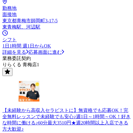
勤務地
面接地
東京都青梅市師岡町3-17-5
東青梅駅、河辺駅
シフト
1日1時間 週1日からOK
詳細を見る
応募画面に進む
業務委託契約
りらくる 青梅店1
【未経験から高収入セラピストに】無資格でも応募OK！完
全無料レッスンで未経験でも安心♪週1日～1時間～OK！好き
な時間に働ける♪60分最大3510円★週20時間以上入店できる
方大歓迎♪