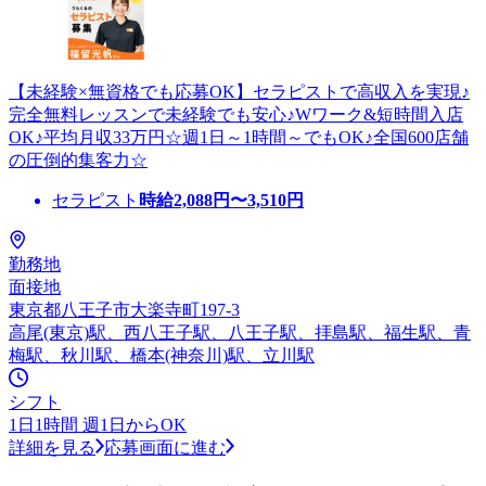
【未経験×無資格でも応募OK】セラピストで高収入を実現♪
完全無料レッスンで未経験でも安心♪Wワーク&短時間入店
OK♪平均月収33万円☆週1日～1時間～でもOK♪全国600店舗
の圧倒的集客力☆
セラピスト
時給
2,088
円〜
3,510
円
勤務地
面接地
東京都八王子市大楽寺町197-3
高尾(東京)駅、西八王子駅、八王子駅、拝島駅、福生駅、青
梅駅、秋川駅、橋本(神奈川)駅、立川駅
シフト
1日1時間 週1日からOK
詳細を見る
応募画面に進む