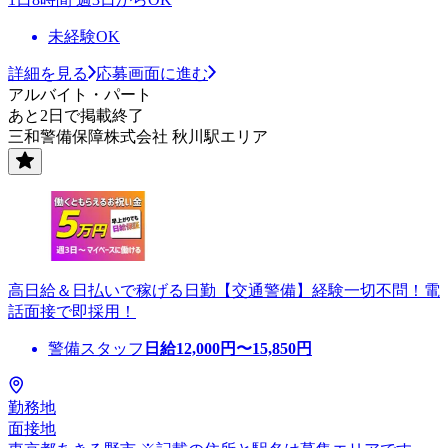
未経験OK
詳細を見る
応募画面に進む
アルバイト・パート
あと2日で掲載終了
三和警備保障株式会社 秋川駅エリア
高日給＆日払いで稼げる日勤【交通警備】経験一切不問！電
話面接で即採用！
警備スタッフ
日給
12,000
円〜
15,850
円
勤務地
面接地