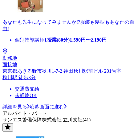
あなたも先生になってみませんか!?服装も髪型もあなたの自
由!
個別指導講師
1授業(80分)
1,590
円〜
2,190
円
勤務地
面接地
東京都あきる野市秋川1-7-2 神田秋川駅前ビル 201号室
秋川駅 徒歩3分
交通費支給
未経験OK
詳細を見る
応募画面に進む
アルバイト・パート
サンエス警備保障株式会社 立川支社(41)