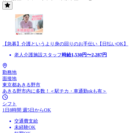
【急募】介護というより身の回りのお手伝い【日払いOK】
老人介護施設スタッフ
時給
1,530
円〜
2,287
円
勤務地
面接地
東京都あきる野市
あきる野市内に多数！＜駅チカ・車通勤okも有＞
シフト
1日8時間 週5日からOK
交通費支給
未経験OK