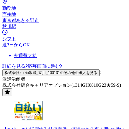
勤務地
面接地
東京都あきる野市
秋川駅
シフト
週3日からOK
交通費支給
詳細を見る
応募画面に進む
株式会社kotrio派遣_立川_100131のその他の求人を見る
派遣労働者
株式会社綜合キャリアオプション(1314GH0810G23★59-S)