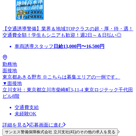
【交通誘導警備】業界＆地域TOPクラスの超・厚・待・遇！
交通費全額！学生もシニアも歓迎！週2日～＆日払い◎
車両誘導スタッフ
日給
13,000
円〜
16,500
円
勤務地
面接地
東京都あきる野市 ※こちらは募集エリアの一例です。
▼面接地
立川支社：東京都立川市柴崎町3-11-4 東京ロジテック千代田
ビル8階
交通費支給
未経験OK
詳細を見る
応募画面に進む
サンエス警備保障株式会社 立川支社(41)のその他の求人を見る