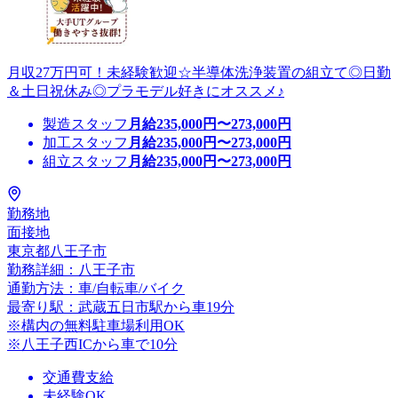
月収27万円可！未経験歓迎☆半導体洗浄装置の組立て◎日勤
＆土日祝休み◎プラモデル好きにオススメ♪
製造スタッフ
月給
235,000
円〜
273,000
円
加工スタッフ
月給
235,000
円〜
273,000
円
組立スタッフ
月給
235,000
円〜
273,000
円
勤務地
面接地
東京都八王子市
勤務詳細：八王子市
通勤方法：車/自転車/バイク
最寄り駅：武蔵五日市駅から車19分
※構内の無料駐車場利用OK
※八王子西ICから車で10分
交通費支給
未経験OK