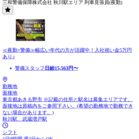
三和警備保障株式会社 秋川駅エリア 列車見張員(夜勤)
≪夜勤×警備≫幅広い年代の方が活躍中！入社祝い金5万円
あり♪
警備スタッフ
日給
15,563
円〜
勤務地
面接地
東京都あきる野市 ※記載の住所と駅名は募集エリアです。
面接地は原稿内をご参照下さい。(希望の勤務地で勤務でき
ない場合があります。)
秋川駅、武蔵増戸駅
シフト
1日8時間 週3日からOK