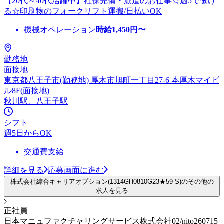
【20代～40代活躍中】社保完備・派遣のお仕事☆週5で働け
る☆印刷物のフォークリフト運搬/日払いOK
機械オペレーション
時給
1,450
円〜
勤務地
面接地
東京都八王子市(勤務地) 厚木市旭町一丁目27-6 本厚木マイビ
ル8F(面接地)
秋川駅、八王子駅
シフト
週5日からOK
交通費支給
詳細を見る
応募画面に進む
株式会社綜合キャリアオプション(1314GH0810G23★59-S)のその他の
求人を見る
正社員
日本マニュファクチャリングサービス株式会社02/nito260715