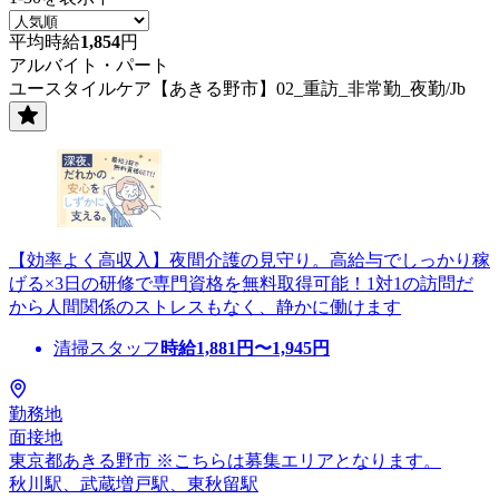
平均時給
1,854
円
アルバイト・パート
ユースタイルケア【あきる野市】02_重訪_非常勤_夜勤/Jb
【効率よく高収入】夜間介護の見守り。高給与でしっかり稼
げる×3日の研修で専門資格を無料取得可能！1対1の訪問だ
から人間関係のストレスもなく、静かに働けます
清掃スタッフ
時給
1,881
円〜
1,945
円
勤務地
面接地
東京都あきる野市 ※こちらは募集エリアとなります。
秋川駅、武蔵増戸駅、東秋留駅