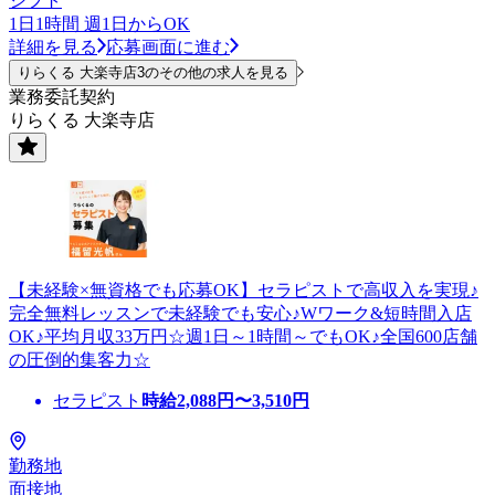
シフト
1日1時間 週1日からOK
詳細を見る
応募画面に進む
りらくる 大楽寺店3のその他の求人を見る
業務委託契約
りらくる 大楽寺店
【未経験×無資格でも応募OK】セラピストで高収入を実現♪
完全無料レッスンで未経験でも安心♪Wワーク&短時間入店
OK♪平均月収33万円☆週1日～1時間～でもOK♪全国600店舗
の圧倒的集客力☆
セラピスト
時給
2,088
円〜
3,510
円
勤務地
面接地