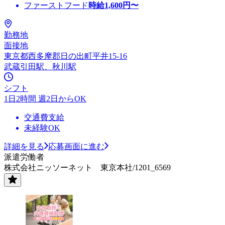
ファーストフード
時給
1,600
円〜
勤務地
面接地
東京都西多摩郡日の出町平井15-16
武蔵引田駅、秋川駅
シフト
1日2時間 週2日からOK
交通費支給
未経験OK
詳細を見る
応募画面に進む
派遣労働者
株式会社ニッソーネット 東京本社/1201_6569