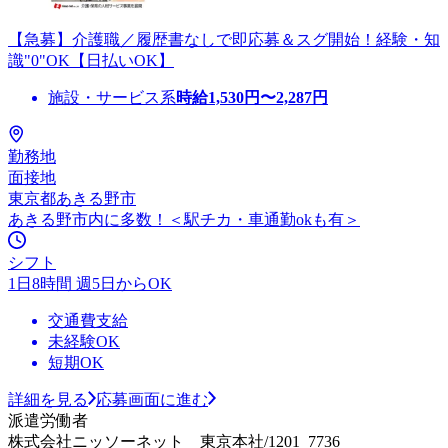
【急募】介護職／履歴書なしで即応募＆スグ開始！経験・知
識"0"OK【日払いOK】
施設・サービス系
時給
1,530
円〜
2,287
円
勤務地
面接地
東京都あきる野市
あきる野市内に多数！＜駅チカ・車通勤okも有＞
シフト
1日8時間 週5日からOK
交通費支給
未経験OK
短期OK
詳細を見る
応募画面に進む
派遣労働者
株式会社ニッソーネット 東京本社/1201_7736