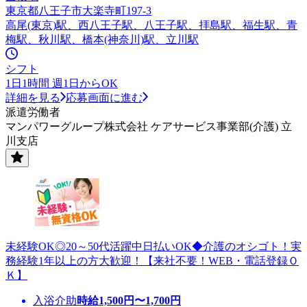
東京都八王子市大楽寺町197-3
高尾(東京)駅、西八王子駅、八王子駅、拝島駅、福生駅、青
梅駅、秋川駅、橋本(神奈川)駅、立川駅
シフト
1日1時間 週1日からOK
詳細を見る
応募画面に進む
派遣労働者
マンパワーグループ株式会社 ケアサービス事業部(介護) 立
川支店
未経験OK◎20～50代活躍中日払いOK◆介護のオシゴト！実
務経験1年以上の方大歓迎！【来社不要！WEB・電話登録Ｏ
Ｋ】
入浴介助
時給
1,500
円〜
1,700
円