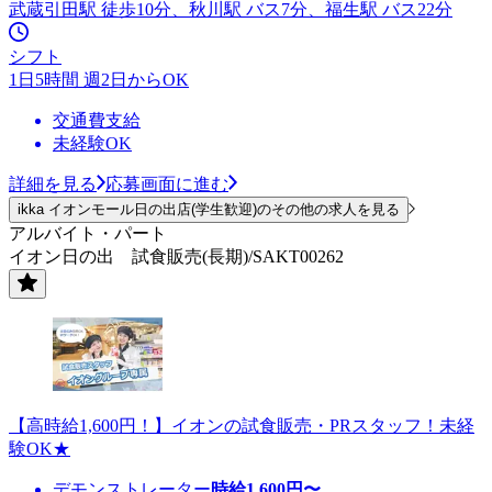
武蔵引田駅 徒歩10分、秋川駅 バス7分、福生駅 バス22分
シフト
1日5時間 週2日からOK
交通費支給
未経験OK
詳細を見る
応募画面に進む
ikka イオンモール日の出店(学生歓迎)のその他の求人を見る
アルバイト・パート
イオン日の出 試食販売(長期)/SAKT00262
【高時給1,600円！】イオンの試食販売・PRスタッフ！未経
験OK★
デモンストレーター
時給
1,600
円〜