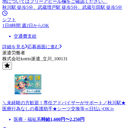
地についてはフリーアピール欄をご確認ください。
秋川駅 徒歩5分、武蔵増戸駅 徒歩5分、武蔵引田駅 徒歩5分
シフト
1日8時間 週2日からOK
交通費支給
詳細を見る
応募画面に進む
派遣労働者
株式会社kotrio派遣_立川_100131
＼未経験の方歓迎！専任アドバイザーがサポート／秋川駅★
医療行為なしの看護助手★シーツ交換等≪日払いOK≫
医療・福祉系
時給
1,600
円〜
2,250
円