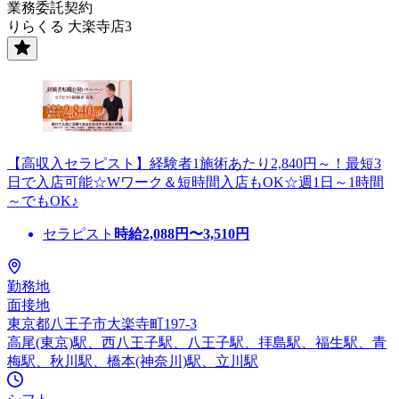
業務委託契約
りらくる 大楽寺店3
【高収入セラピスト】経験者1施術あたり2,840円～！最短3
日で入店可能☆Wワーク＆短時間入店もOK☆週1日～1時間
～でもOK♪
セラピスト
時給
2,088
円〜
3,510
円
勤務地
面接地
東京都八王子市大楽寺町197-3
高尾(東京)駅、西八王子駅、八王子駅、拝島駅、福生駅、青
梅駅、秋川駅、橋本(神奈川)駅、立川駅