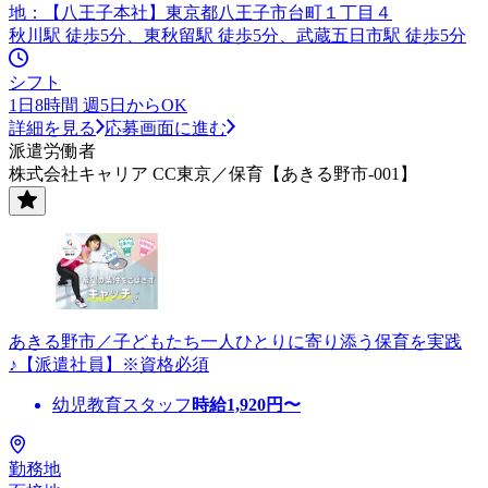
地：【八王子本社】東京都八王子市台町１丁目４
秋川駅 徒歩5分、東秋留駅 徒歩5分、武蔵五日市駅 徒歩5分
シフト
1日8時間 週5日からOK
詳細を見る
応募画面に進む
派遣労働者
株式会社キャリア CC東京／保育【あきる野市-001】
あきる野市／子どもたち一人ひとりに寄り添う保育を実践
♪【派遣社員】※資格必須
幼児教育スタッフ
時給
1,920
円〜
勤務地