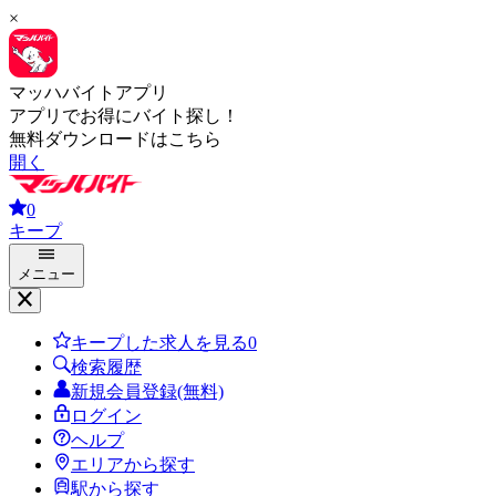
×
マッハバイトアプリ
アプリでお得にバイト探し！
無料ダウンロードはこちら
開く
0
キープ
メニュー
キープした求人を見る
0
検索履歴
新規会員登録(無料)
ログイン
ヘルプ
エリアから探す
駅から探す