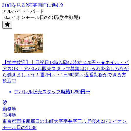
詳細を見る
応募画面に進む
アルバイト・パート
ikka イオンモール日の出店(学生歓迎)
【学生歓迎】土日祝日13時以降は時給1420円～★ネイル・ピ
アスOK！アパレル販売スタッフ募集♪おしゃれを楽しみなが
ら働きましょう！週2日～・1日5時間～遅番勤務ができる方
歓迎◎
アパレル販売スタッフ
時給
1,250
円〜
勤務地
面接地
東京都西多摩郡日の出町大字平井字三吉野桜木237-3 イオン
モール日の出 3F