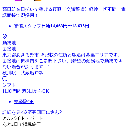
高日給＆日払いで稼げる夜勤【交通警備】経験一切不問！電
話面接で即採用！
警備スタッフ
日給
14,063
円〜
18,635
円
勤務地
面接地
東京都あきる野市 ※記載の住所と駅名は募集エリアです。
面接地は原稿内をご参照下さい。(希望の勤務地で勤務でき
ない場合があります。)
秋川駅、武蔵増戸駅
シフト
1日8時間 週3日からOK
未経験OK
詳細を見る
応募画面に進む
アルバイト・パート
あと2日で掲載終了