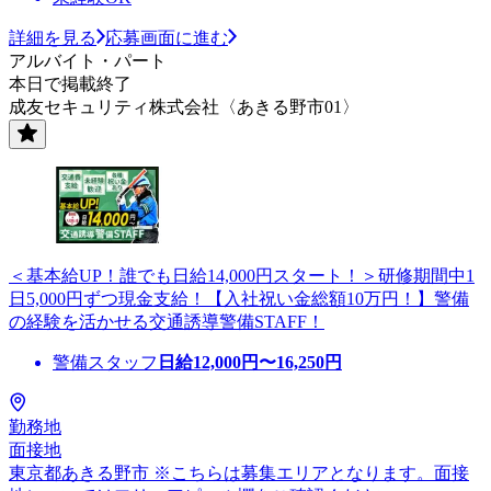
詳細を見る
応募画面に進む
アルバイト・パート
本日で掲載終了
成友セキュリティ株式会社〈あきる野市01〉
＜基本給UP！誰でも日給14,000円スタート！＞研修期間中1
日5,000円ずつ現金支給！【入社祝い金総額10万円！】警備
の経験を活かせる交通誘導警備STAFF！
警備スタッフ
日給
12,000
円〜
16,250
円
勤務地
面接地
東京都あきる野市 ※こちらは募集エリアとなります。面接