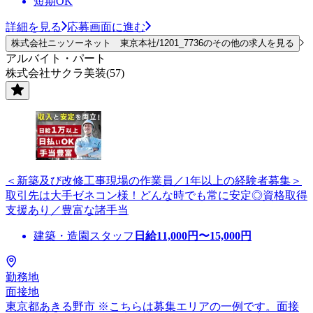
短期OK
詳細を見る
応募画面に進む
株式会社ニッソーネット 東京本社/1201_7736のその他の求人を見る
アルバイト・パート
株式会社サクラ美装(57)
＜新築及び改修工事現場の作業員／1年以上の経験者募集＞
取引先は大手ゼネコン様！どんな時でも常に安定◎資格取得
支援あり／豊富な諸手当
建築・造園スタッフ
日給
11,000
円〜
15,000
円
勤務地
面接地
東京都あきる野市 ※こちらは募集エリアの一例です。面接