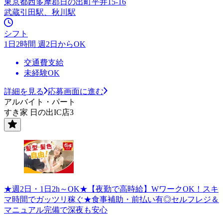
東京都西多摩郡日の出町平井15-16
武蔵引田駅、秋川駅
シフト
1日2時間 週2日からOK
交通費支給
未経験OK
詳細を見る
応募画面に進む
アルバイト・パート
すき家 日の出IC店3
★週2日・1日2h～OK★【夜勤で高時給】WワークOK！スキ
マ時間でガッツリ稼ぐ★食事補助・前払い有◎セルフレジ＆
マニュアル完備で深夜も安心