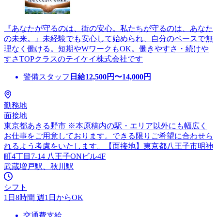
『あなたが守るのは、街の安心。私たちが守るのは、あなた
の未来。』未経験でも安心して始められ、自分のペースで無
理なく働ける。短期やWワークもOK。働きやすさ・続けや
すさTOPクラスのテイケイ株式会社です
警備スタッフ
日給
12,500
円〜
14,000
円
勤務地
面接地
東京都あきる野市 ※本原稿内の駅・エリア以外にも幅広く
お仕事をご用意しております。できる限りご希望に合わせら
れるよう考慮をいたします。【面接地】東京都八王子市明神
町4丁目7-14 八王子ONビル4F
武蔵増戸駅、秋川駅
シフト
1日8時間 週1日からOK
交通費支給