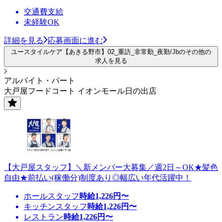
交通費支給
未経験OK
詳細を見る
応募画面に進む
ユースタイルケア【あきる野市】02_重訪_非常勤_夜勤/Jbのその他の
求人を見る
アルバイト・パート
大戸屋フードコート イオンモール日の出店
【大戸屋スタッフ】＼新メンバー大募集／週2日～OK★髪色
自由★前払い(稼働分)制度あり◎幅広い年代活躍中！
ホールスタッフ
時給
1,226
円〜
キッチンスタッフ
時給
1,226
円〜
レストラン
時給
1,226
円〜