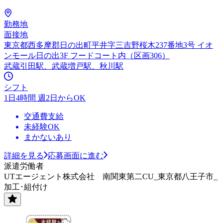
勤務地
面接地
東京都西多摩郡日の出町平井字三吉野桜木237番地3号 イオ
ンモール日の出3F フードコート内（区画306）
武蔵引田駅、武蔵増戸駅、秋川駅
シフト
1日4時間 週2日からOK
交通費支給
未経験OK
まかないあり
詳細を見る
応募画面に進む
派遣労働者
UTエージェント株式会社 南関東第二CU_東京都八王子市_
加工･組付け