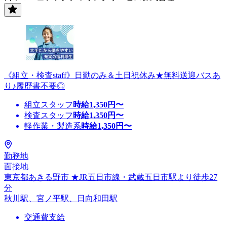
《組立・検査staff》日勤のみ＆土日祝休み★無料送迎バスあ
り♪履歴書不要◎
組立スタッフ
時給
1,350
円〜
検査スタッフ
時給
1,350
円〜
軽作業・製造系
時給
1,350
円〜
勤務地
面接地
東京都あきる野市 ★JR五日市線・武蔵五日市駅より徒歩27
分
秋川駅、宮ノ平駅、日向和田駅
交通費支給