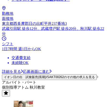
勤務地
面接地
東京都西多摩郡日の出町平井237番地3
武蔵引田駅 徒歩12分、武蔵増戸駅 徒歩20分、秋川駅 徒歩22
分
シフト
1日7時間 週1日からOK
交通費支給
未経験OK
詳細を見る
応募画面に進む
イオン日の出 試食販売(長期)/SAKT00262のその他の求人を見る
アルバイト・パート
個別指導アトム 秋川教室