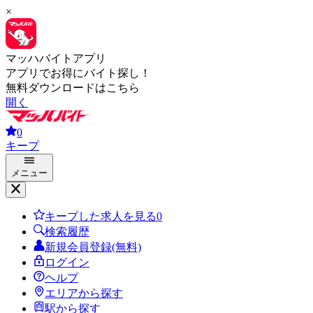
×
マッハバイトアプリ
アプリでお得にバイト探し！
無料ダウンロードはこちら
開く
0
キープ
メニュー
キープした求人を見る
0
検索履歴
新規会員登録(無料)
ログイン
ヘルプ
エリアから探す
駅から探す