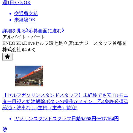
週1日からOK
交通費支給
未経験OK
詳細を見る
応募画面に進む
アルバイト・パート
ENEOSDr.Driveセルフ環七足立店(エナジースタッフ首都圏
株式会社)(4508)
【セルフガソリンスタンドスタッフ】未経験でも安心♪モニ
ター目視と給油解除ボタンの操作がメイン！乙4免許必須◎
給油・洗車なし♪主婦（主夫）歓迎!
ガソリンスタンドスタッフ
日給
5,058
円〜
17,164
円