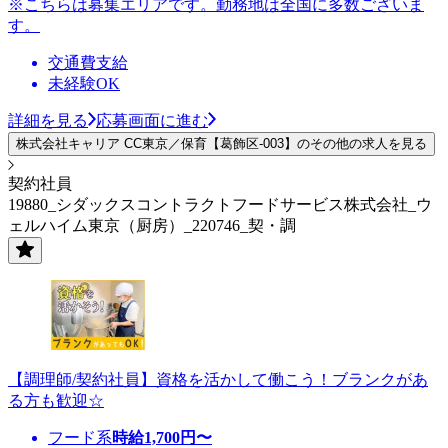
※こちらは募集エリアです。勤務地は全国に多数ございま
す。
交通費支給
未経験OK
詳細を見る
応募画面に進む
株式会社キャリア CC東京／保育【葛飾区-003】のその他の求人を見る
契約社員
19880_シダックスコントラクトフードサービス株式会社_ウ
ェルハイム東京（厨房）_220746_契・調
【調理師/契約社員】資格を活かして働こう！ブランクがあ
る方も歓迎☆
フード系
時給
1,700
円〜