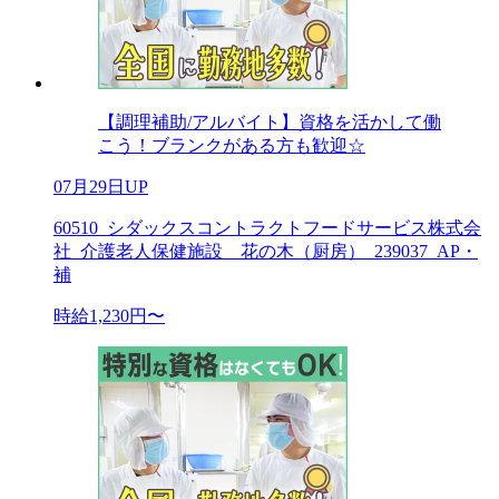
【調理補助/アルバイト】資格を活かして働
こう！ブランクがある方も歓迎☆
07月29日UP
60510_シダックスコントラクトフードサービス株式会
社_介護老人保健施設 花の木（厨房）_239037_AP・
補
時給1,230円〜