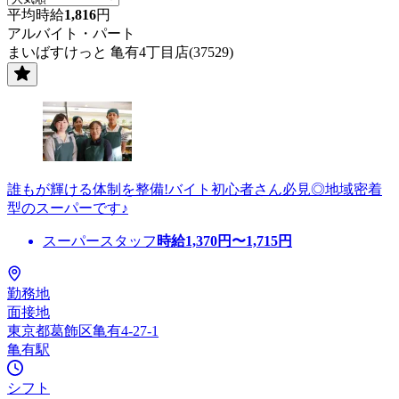
平均時給
1,816
円
アルバイト・パート
まいばすけっと 亀有4丁目店(37529)
誰もが輝ける体制を整備!バイト初心者さん必見◎地域密着
型のスーパーです♪
スーパースタッフ
時給
1,370
円〜
1,715
円
勤務地
面接地
東京都葛飾区亀有4-27-1
亀有駅
シフト