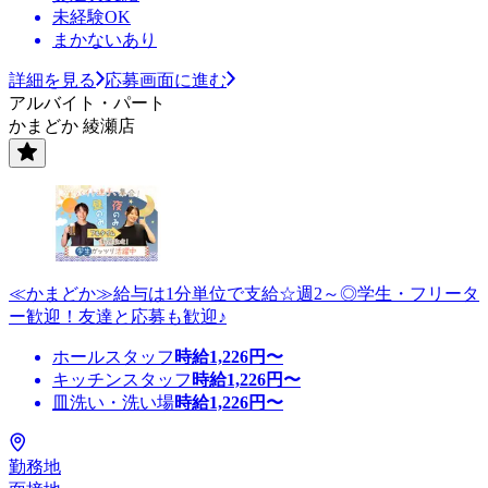
未経験OK
まかないあり
詳細を見る
応募画面に進む
アルバイト・パート
かまどか 綾瀬店
≪かまどか≫給与は1分単位で支給☆週2～◎学生・フリータ
ー歓迎！友達と応募も歓迎♪
ホールスタッフ
時給
1,226
円〜
キッチンスタッフ
時給
1,226
円〜
皿洗い・洗い場
時給
1,226
円〜
勤務地