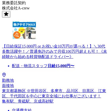
業務委託契約
株式会社A-crew
【日給保証15,000円 or お祝い金10万円が選べる！】＼30代
多数活躍中！／普通免許のみで月収100万円超えも可！《未
経験から始める軽貨物配送ドライバー》
配送・物流スタッフ
日給
15,000
円〜
勤務地
面接地
東京都葛飾区 ※世田谷区、多摩市、品川区、目黒区、江東
区、千代田区を中心に東京全域にお仕事がございます！
亀有駅、青砥駅、京成高砂駅
交通費支給