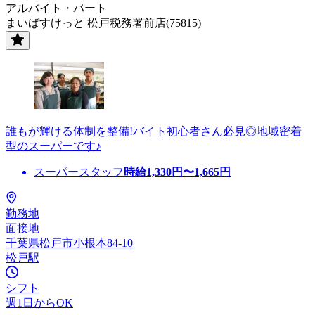
アルバイト・パート
まいばすけっと 松戸税務署前店(75815)
誰もが輝ける体制を整備!バイト初心者さん必見◎地域密着
型のスーパーです♪
スーパースタッフ
時給
1,330
円〜
1,665
円
勤務地
面接地
千葉県松戸市小根本84-10
松戸駅
シフト
週1日からOK