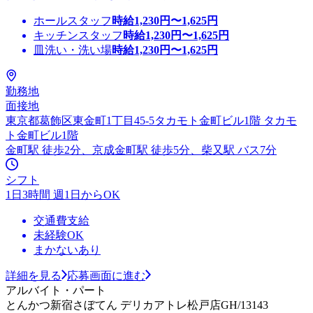
ホールスタッフ
時給
1,230
円〜
1,625
円
キッチンスタッフ
時給
1,230
円〜
1,625
円
皿洗い・洗い場
時給
1,230
円〜
1,625
円
勤務地
面接地
東京都葛飾区東金町1丁目45-5タカモト金町ビル1階 タカモ
ト金町ビル1階
金町駅 徒歩2分、京成金町駅 徒歩5分、柴又駅 バス7分
シフト
1日3時間 週1日からOK
交通費支給
未経験OK
まかないあり
詳細を見る
応募画面に進む
アルバイト・パート
とんかつ新宿さぼてん デリカアトレ松戸店GH/13143