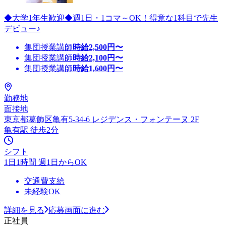
◆大学1年生歓迎◆週1日・1コマ～OK！得意な1科目で先生
デビュー♪
集団授業講師
時給
2,500
円〜
集団授業講師
時給
2,100
円〜
集団授業講師
時給
1,600
円〜
勤務地
面接地
東京都葛飾区亀有5-34-6 レジデンス・フォンテーヌ 2F
亀有駅 徒歩2分
シフト
1日1時間 週1日からOK
交通費支給
未経験OK
詳細を見る
応募画面に進む
正社員