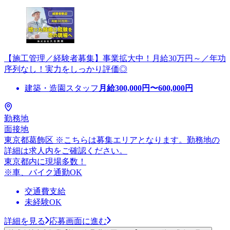
【施工管理／経験者募集】事業拡大中！月給30万円～／年功
序列なし！実力をしっかり評価◎
建築・造園スタッフ
月給
300,000
円〜
600,000
円
勤務地
面接地
東京都葛飾区 ※こちらは募集エリアとなります。勤務地の
詳細は求人内をご確認ください。
東京都内に現場多数！
※車、バイク通勤OK
交通費支給
未経験OK
詳細を見る
応募画面に進む