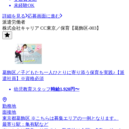
未経験OK
詳細を見る
応募画面に進む
派遣労働者
株式会社キャリア CC東京／保育【葛飾区-003】
葛飾区／子どもたち一人ひとりに寄り添う保育を実践♪【派
遣社員】※資格必須
幼児教育スタッフ
時給
1,920
円〜
勤務地
面接地
東京都葛飾区 ※こちらは募集エリアの一例となります。
最寄り駅：亀有駅など