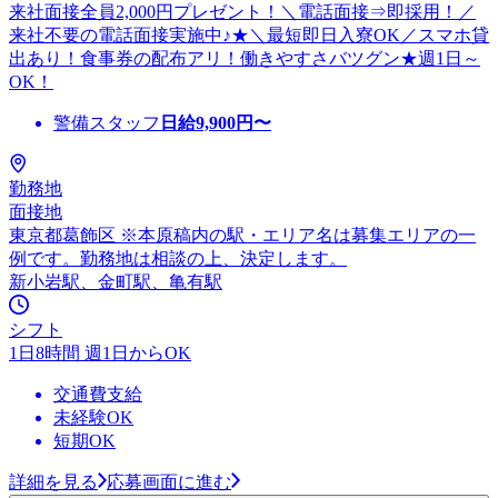
来社面接全員2,000円プレゼント！＼電話面接⇒即採用！／
来社不要の電話面接実施中♪★＼最短即日入寮OK／スマホ貸
出あり！食事券の配布アリ！働きやすさバツグン★週1日～
OK！
警備スタッフ
日給
9,900
円〜
勤務地
面接地
東京都葛飾区 ※本原稿内の駅・エリア名は募集エリアの一
例です。勤務地は相談の上、決定します。
新小岩駅、金町駅、亀有駅
シフト
1日8時間 週1日からOK
交通費支給
未経験OK
短期OK
詳細を見る
応募画面に進む