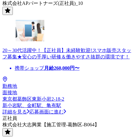
株式会社APパートナーズ(正社員)_10
20～30代活躍中！【正社員】未経験歓迎!スマホ販売スタッ
フ募集★安心の手厚い研修＆働きやすさ抜群の環境です！
携帯ショップ
月給
260,000
円〜
勤務地
面接地
東京都葛飾区東新小岩2-18-2
新小岩駅、金町駅、亀有駅
詳細を見る
応募画面に進む
正社員
株式会社大志興業【施工管理-葛飾区-B064】