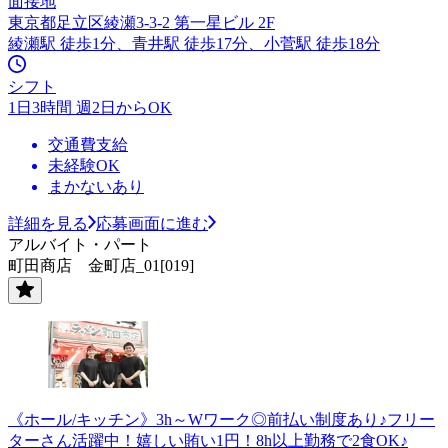
面接地
東京都足立区綾瀬3-3-2 第一星ビル 2F
綾瀬駅 徒歩1分、青井駅 徒歩17分、小菅駅 徒歩18分
シフト
1日3時間 週2日からOK
交通費支給
未経験OK
まかないあり
詳細を見る
応募画面に進む
アルバイト・パート
町田商店 金町店_01[019]
《ホール/キッチン》3h～Wワーク◎前払い制度あり♪フリー
ターさん活躍中！嬉しい賄い1円！8h以上勤務で2食OK♪