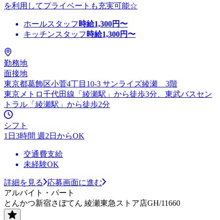
を利用してプライベートも充実可能☆
ホールスタッフ
時給
1,300
円〜
キッチンスタッフ
時給
1,300
円〜
勤務地
面接地
東京都葛飾区小菅4丁目10-3 サンライズ綾瀬 3階
東京メトロ千代田線「綾瀬駅」から徒歩3分、東武バスセン
トラル「綾瀬駅」から徒歩2分
シフト
1日3時間 週2日からOK
交通費支給
未経験OK
詳細を見る
応募画面に進む
アルバイト・パート
とんかつ新宿さぼてん 綾瀬東急ストア店GH/11660