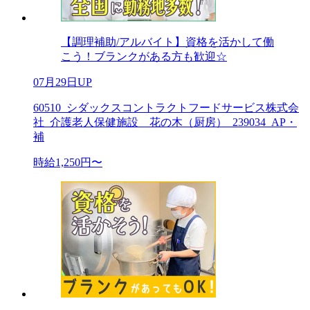
【調理補助/アルバイト】資格を活かして働
こう！ブランクがある方も歓迎☆
07月29日UP
60510_シダックスコントラクトフードサービス株式会
社_介護老人保健施設 花の木（厨房）_239034_AP・
補
時給1,250円〜