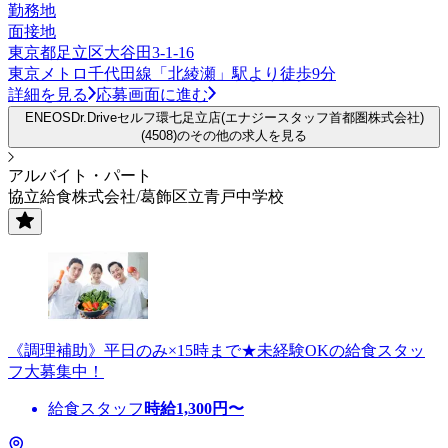
勤務地
面接地
東京都足立区大谷田3-1-16
東京メトロ千代田線「北綾瀬」駅より徒歩9分
詳細を見る
応募画面に進む
ENEOSDr.Driveセルフ環七足立店(エナジースタッフ首都圏株式会社)
(4508)のその他の求人を見る
アルバイト・パート
協立給食株式会社/葛飾区立青戸中学校
《調理補助》平日のみ×15時まで★未経験OKの給食スタッ
フ大募集中！
給食スタッフ
時給
1,300
円〜