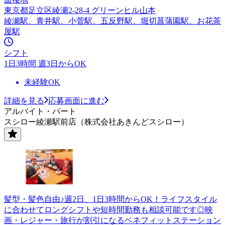
東京都足立区綾瀬2-28-4 グリーンヒル山本
綾瀬駅、青井駅、小菅駅、五反野駅、堀切菖蒲園駅、お花茶
屋駅
シフト
1日3時間 週3日からOK
未経験OK
詳細を見る
応募画面に進む
アルバイト・パート
スシロー綾瀬駅前店（株式会社あきんどスシロー）
髪型・髪色自由♪週2日、1日3時間からOK！ライフスタイル
に合わせてロングシフトや短時間勤務も相談可能です◎映
画・レジャー・旅行が割引になるベネフィットステーション