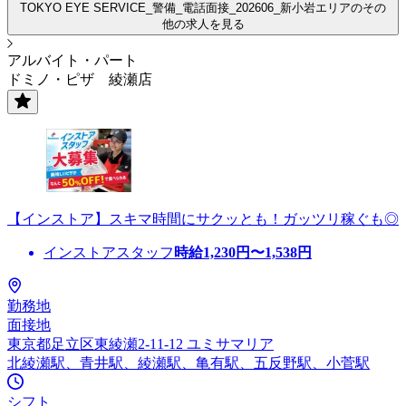
TOKYO EYE SERVICE_警備_電話面接_202606_新小岩エリアのその
他の求人を見る
アルバイト・パート
ドミノ・ピザ 綾瀬店
【インストア】スキマ時間にサクッとも！ガッツリ稼ぐも◎
インストアスタッフ
時給
1,230
円〜
1,538
円
勤務地
面接地
東京都足立区東綾瀬2-11-12 ユミサマリア
北綾瀬駅、青井駅、綾瀬駅、亀有駅、五反野駅、小菅駅
シフト