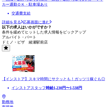
カー通勤ＯＫ・駐車場あり
交通費支給
詳細を見る
応募画面に進む
以下の求人はいかがですか？
条件を緩めてヒットした求人情報をピックアップ
アルバイト・パート
ドミノ・ピザ 綾瀬駅前店
【インストア】スキマ時間にサクッとも！ガッツリ稼ぐも◎
インストアスタッフ
時給
1,230
円〜
1,538
円
勤務地
面接地