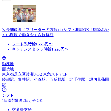
＼長期歓迎／フリーターの方歓迎♪シフト相談OK！馴染みや
すい環境で働きやすさ抜群◎
フード系
時給
1,226
円〜
キッチンスタッフ
時給
1,226
円〜
勤務地
面接地
東京都足立区綾瀬3-1-2 東急ストア1F
綾瀬駅、青井駅、小菅駅、五反野駅、北千住駅、堀切菖蒲園
駅
シフト
1日3時間 週2日からOK
交通費支給