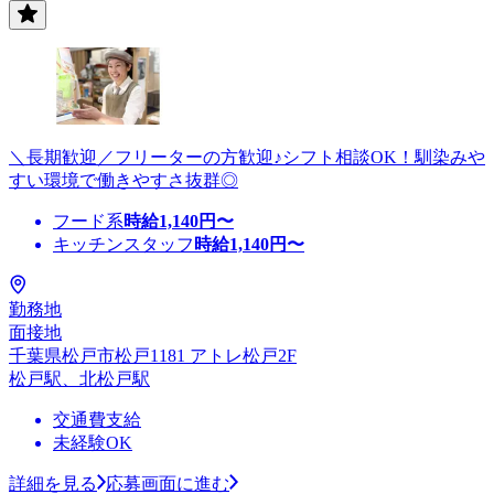
＼長期歓迎／フリーターの方歓迎♪シフト相談OK！馴染みや
すい環境で働きやすさ抜群◎
フード系
時給
1,140
円〜
キッチンスタッフ
時給
1,140
円〜
勤務地
面接地
千葉県松戸市松戸1181 アトレ松戸2F
松戸駅、北松戸駅
交通費支給
未経験OK
詳細を見る
応募画面に進む