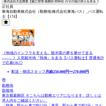
株式会社大志興業【施工管理-葛飾区-B064】のその他の求人を見る
正社員
東海自動車株式会社（勤務地:株式会社東海バス）_バス運転
士【174】
《地域のインフラを支える。観光客の夢を乗せて走る
――。》人気観光地『熱海』を走る【バス運転士】普通免許
で応募OK◎
配送・物流スタッフ
月給
250,000
円〜
270,000
円
勤務地
面接地
東京都葛飾区 ※こちらは勤務エリアになります。詳しくは
求人内をご確認ください。
「熱海」駅から車で約12分「来宮」駅から車で約7分・マイ