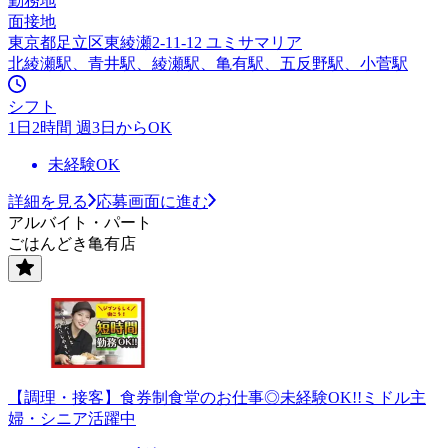
勤務地
面接地
東京都足立区東綾瀬2-11-12 ユミサマリア
北綾瀬駅、青井駅、綾瀬駅、亀有駅、五反野駅、小菅駅
シフト
1日2時間 週3日からOK
未経験OK
詳細を見る
応募画面に進む
アルバイト・パート
ごはんどき亀有店
【調理・接客】食券制食堂のお仕事◎未経験OK!!ミドル主
婦・シニア活躍中