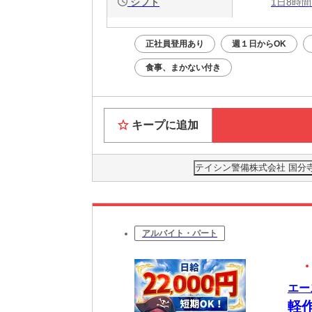
シフト
1日8時間
正社員登用あり
週１日からOK
食事、まかない付き
キープに追加
テイシン警備株式会社 国分
アルバイト・パート
エー
軽