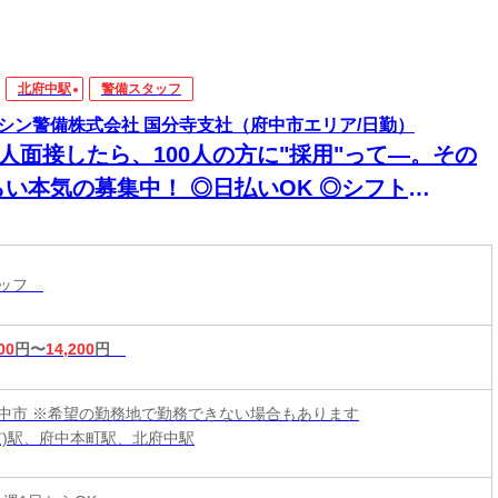
北府中駅
警備スタッフ
シン警備株式会社 国分寺支社（府中市エリア/日勤）
0人面接したら、100人の方に"採用"って―。その
らい本気の募集中！ ◎日払いOK ◎シフト
超"自由
タッフ
00
円〜
14,200
円
中市 ※希望の勤務地で勤務できない場合もあります
京)駅、府中本町駅、北府中駅