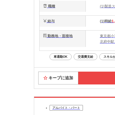
職種
(1)製
給与
(1)時給
1
勤務地・面接地
東京都小
北府中駅
車通勤OK
交通費支給
スキル
キープに追加
アルバイト・パート