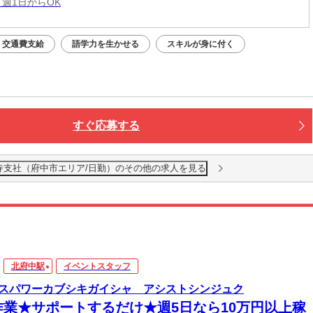
 週1日からOK
交通費支給
語学力を生かせる
スキルが身に付く
すぐ応募する
寺支社（府中市エリア/日勤）のその他の求人を見る
北府中駅
イベントスタッフ
スパワーカブシキガイシャ アシストシンジュク
作業★サポートするだけ★週5日なら10万円以上稼