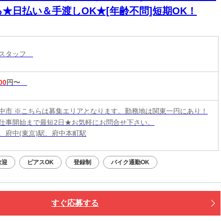
る★日払い＆手渡しOK★[年齢不問]短期OK！
トスタッフ
00
円〜
中市 ※こちらは募集エリアとなります。勤務地は関東一円にあり！
仕事開始まで最短2日★お気軽にお問合せ下さい。
、府中(東京)駅、府中本町駅
歓迎
ピアスOK
登録制
バイク通勤OK
すぐ応募する