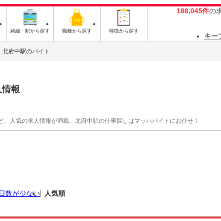
186,045件
の
す
路線・駅から探す
職種から探す
特徴から探す
キー
北府中駅のバイト
人情報
ど、人気の求人情報が満載。北府中駅の仕事探しはマッハバイトにお任せ！
日数が少ない
人気順