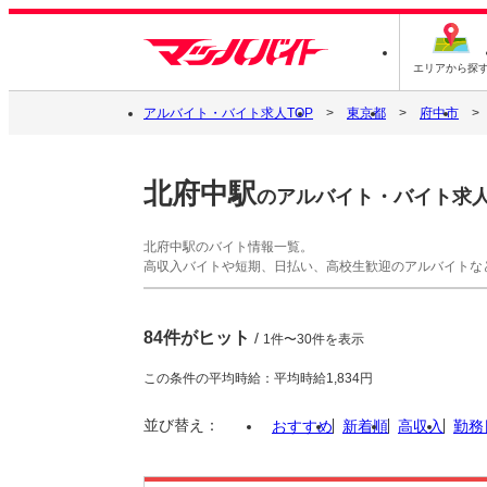
エリアから探
アルバイト・バイト求人TOP
東京都
府中市
北府中駅
のアルバイト・バイト求
北府中駅のバイト情報一覧。
高収入バイトや短期、日払い、高校生歓迎のアルバイトな
84件がヒット
/
1件〜30件を表示
この条件の平均時給：平均時給1,834円
並び替え：
おすすめ
新着順
高収入
勤務