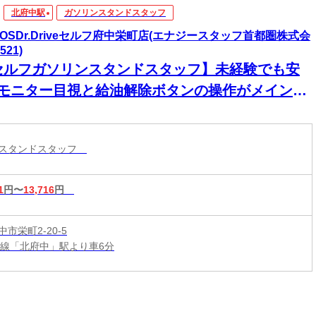
北府中駅
ガソリンスタンドスタッフ
EOSDr.Driveセルフ府中栄町店(エナジースタッフ首都圏株式会
521)
セルフガソリンスタンドスタッフ】未経験でも安
♪モニター目視と給油解除ボタンの操作がメイン！
4免許必須◎給油・洗車なし♪主婦（主夫）歓迎!
ンスタンドスタッフ
1
円〜
13,716
円
市栄町2-20-5
野線「北府中」駅より車6分