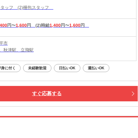
造スタッフ (2)梱包スタッフ
,400
円〜
1,600
円
(2)時給
1,400
円〜
1,600
円
平市
、秋津駅、立飛駅
が身に付く
未経験歓迎
日払いOK
週払いOK
すぐ応募する