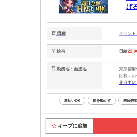
げ
職種
イベン
給与
日給
22,0
勤務地・面接地
東京都府
応募～お
北府中駅
週払いOK
体を動かす
未経験
キープに追加