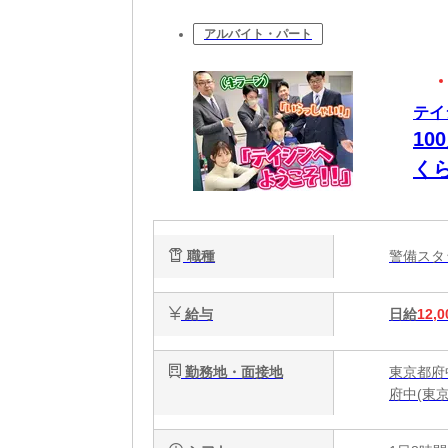
アルバイト・パート
テイ
10
く
は”
職種
警備ス
給与
日給
12,0
勤務地・面接地
東京都府
府中(東