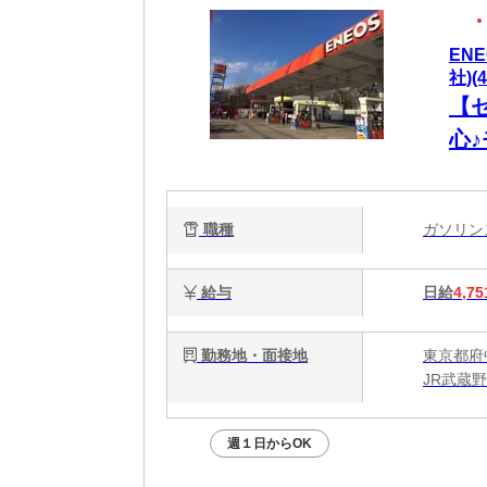
EN
社)(4
【
心
乙
職種
ガソリ
給与
日給
4,75
勤務地・面接地
東京都府中
JR武蔵
週１日からOK