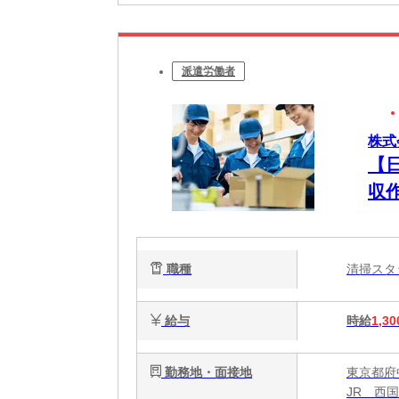
派遣労働者
株式
【日
収
職種
清掃ス
給与
時給
1,30
勤務地・面接地
東京都府
JR 西