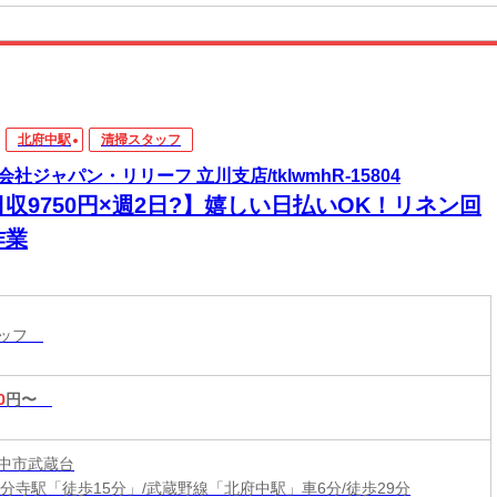
北府中駅
清掃スタッフ
会社ジャパン・リリーフ 立川支店/tklwmhR-15804
収9750円×週2日?】嬉しい日払いOK！リネン回
作業
タッフ
0
円〜
中市武蔵台
国分寺駅「徒歩15分」/武蔵野線「北府中駅」車6分/徒歩29分