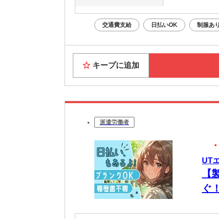
交通費支給
日払いOK
制服あ
キープに追加
派遣労働者
UT
【
ぐ