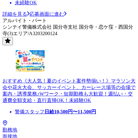
未経験OK
詳細を見る
応募画面に進む
アルバイト・パート
シンテイ警備株式会社 国分寺支社 国分寺・恋ケ窪・西国分
寺(3)エリア/A3203200124
おすすめ《大人気！夏のイベント案件勢揃い！》マラソン大
会や花火大会、サッカーイベント、カーレース場等の会場で
案内・誘導業務♪Wワーク・短期勤務も大歓迎！週払い・交
通費全額支給・直行直帰OK！未経験OK
警備スタッフ
日給
10,500
円〜
11,500
円
勤務地
面接地