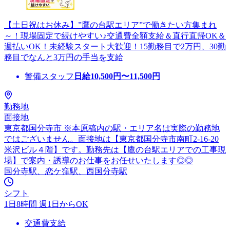
【土日祝はお休み】”鷹の台駅エリア”で働きたい方集まれ
～！現場固定で続けやすい♪交通費全額支給＆直行直帰OK＆
週払いOK！未経験スタート大歓迎！15勤務目で2万円、30勤
務目でなんと3万円の手当を支給
警備スタッフ
日給
10,500
円〜
11,500
円
勤務地
面接地
東京都国分寺市 ※本原稿内の駅・エリア名は実際の勤務地
ではございません。面接地は【東京都国分寺市南町2-16-20
米沢ビル４階】です。勤務先は【鷹の台駅エリアでの工事現
場】で案内・誘導のお仕事をお任せいたします◎◎
国分寺駅、恋ケ窪駅、西国分寺駅
シフト
1日8時間 週1日からOK
交通費支給