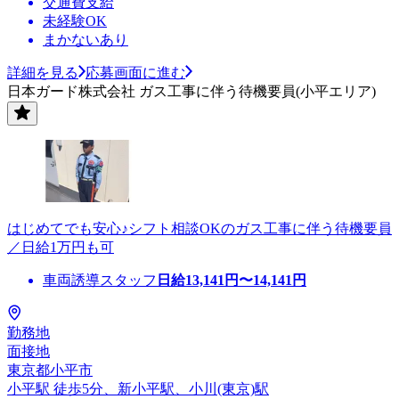
交通費支給
未経験OK
まかないあり
詳細を見る
応募画面に進む
日本ガード株式会社 ガス工事に伴う待機要員(小平エリア)
はじめてでも安心♪シフト相談OKのガス工事に伴う待機要員
／日給1万円も可
車両誘導スタッフ
日給
13,141
円〜
14,141
円
勤務地
面接地
東京都小平市
小平駅 徒歩5分、新小平駅、小川(東京)駅