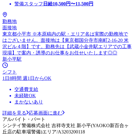
警備スタッフ
日給
10,500
円〜
11,500
円
勤務地
面接地
東京都小平市 ※本原稿内の駅・エリア名は実際の勤務地で
はございません。面接地は【東京都国分寺市南町2-16-20 米
沢ビル４階】です。勤務先は【武蔵小金井駅エリアでの工事
現場】で案内・誘導のお仕事をお任せいたします◎◎
新小平駅
シフト
1日8時間 週1日からOK
交通費支給
未経験OK
まかないあり
詳細を見る
応募画面に進む
アルバイト・パート
シンテイ警備株式会社 吉祥寺支社 新小平(YAOKO新百合ヶ
丘店の駐車場警備)エリア/A3203200118