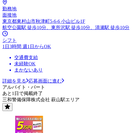
勤務地
面接地
東京都東村山市秋津町5-6-6 小山ビル1F
航空公園駅 徒歩10分、東所沢駅 徒歩10分、清瀬駅 徒歩10分
シフト
1日3時間 週1日からOK
交通費支給
未経験OK
まかないあり
詳細を見る
応募画面に進む
アルバイト・パート
あと1日で掲載終了
三和警備保障株式会社 萩山駅エリア