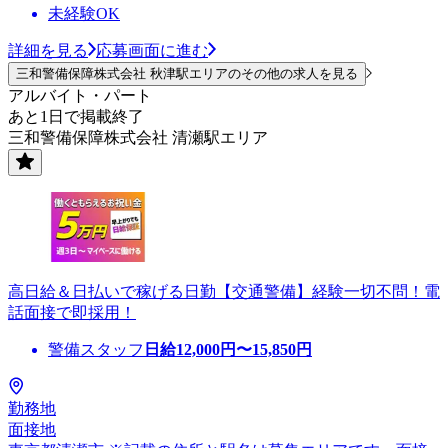
未経験OK
詳細を見る
応募画面に進む
三和警備保障株式会社 秋津駅エリアのその他の求人を見る
アルバイト・パート
あと1日で掲載終了
三和警備保障株式会社 清瀬駅エリア
高日給＆日払いで稼げる日勤【交通警備】経験一切不問！電
話面接で即採用！
警備スタッフ
日給
12,000
円〜
15,850
円
勤務地
面接地