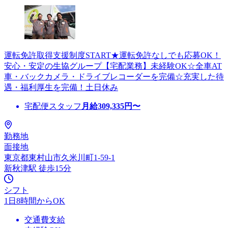
運転免許取得支援制度START★運転免許なしでも応募OK！
安心・安定の生協グループ【宅配業務】未経験OK☆全車AT
車・バックカメラ・ドライブレコーダーを完備☆充実した待
遇・福利厚生を完備！土日休み
宅配便スタッフ
月給
309,335
円〜
勤務地
面接地
東京都東村山市久米川町1-59-1
新秋津駅 徒歩15分
シフト
1日8時間からOK
交通費支給