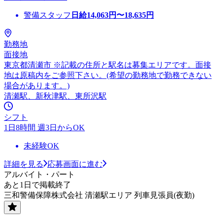
警備スタッフ
日給
14,063
円〜
18,635
円
勤務地
面接地
東京都清瀬市 ※記載の住所と駅名は募集エリアです。面接
地は原稿内をご参照下さい。(希望の勤務地で勤務できない
場合があります。)
清瀬駅、新秋津駅、東所沢駅
シフト
1日8時間 週3日からOK
未経験OK
詳細を見る
応募画面に進む
アルバイト・パート
あと1日で掲載終了
三和警備保障株式会社 清瀬駅エリア 列車見張員(夜勤)