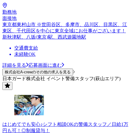
勤務地
面接地
東京都東村山市 ※世田谷区、多摩市、品川区、目黒区、江
東区、千代田区を中心に東京全域にお仕事がございます！
新秋津駅、八坂(東京)駅、西武遊園地駅
交通費支給
未経験OK
詳細を見る
応募画面に進む
株式会社A-crewのその他の求人を見る
日本ガード株式会社 イベント警備スタッフ(萩山エリア)
はじめてでも安心♪シフト相談OKの警備スタッフ／日給1万
円も可！◎制服貸与！