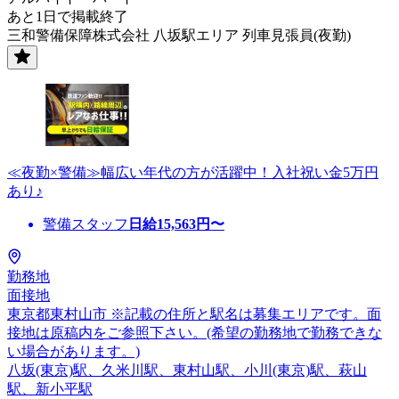
あと1日で掲載終了
三和警備保障株式会社 八坂駅エリア 列車見張員(夜勤)
≪夜勤×警備≫幅広い年代の方が活躍中！入社祝い金5万円
あり♪
警備スタッフ
日給
15,563
円〜
勤務地
面接地
東京都東村山市 ※記載の住所と駅名は募集エリアです。面
接地は原稿内をご参照下さい。(希望の勤務地で勤務できな
い場合があります。)
八坂(東京)駅、久米川駅、東村山駅、小川(東京)駅、萩山
駅、新小平駅