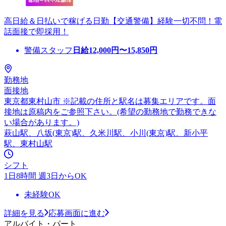
高日給＆日払いで稼げる日勤【交通警備】経験一切不問！電
話面接で即採用！
警備スタッフ
日給
12,000
円〜
15,850
円
勤務地
面接地
東京都東村山市 ※記載の住所と駅名は募集エリアです。面
接地は原稿内をご参照下さい。(希望の勤務地で勤務できな
い場合があります。)
萩山駅、八坂(東京)駅、久米川駅、小川(東京)駅、新小平
駅、東村山駅
シフト
1日8時間 週3日からOK
未経験OK
詳細を見る
応募画面に進む
アルバイト・パート