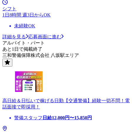
シフト
1日8時間 週3日からOK
未経験OK
詳細を見る
応募画面に進む
アルバイト・パート
あと1日で掲載終了
三和警備保障株式会社 八坂駅エリア
高日給＆日払いで稼げる日勤【交通警備】経験一切不問！電
話面接で即採用！
警備スタッフ
日給
12,000
円〜
15,850
円