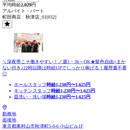
平均時給
2,029
円
アルバイト・パート
町田商店 秋津店_01[032]
＼深夜帯こそ働きやすい！／週1・3h～OK★髪色自由×まか
ない付き♪22時以降は時給UPでしっかり稼げる！履歴書不要
◎
ホールスタッフ
時給
1,230
円〜
1,625
円
キッチンスタッフ
時給
1,230
円〜
1,625
円
皿洗い・洗い場
時給
1,230
円〜
1,625
円
勤務地
面接地
東京都東村山市秋津町5-6-6 小山ビル1F