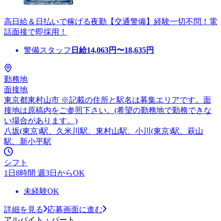
高日給＆日払いで稼げる夜勤【交通警備】経験一切不問！電
話面接で即採用！
警備スタッフ
日給
14,063
円〜
18,635
円
勤務地
面接地
東京都東村山市 ※記載の住所と駅名は募集エリアです。面
接地は原稿内をご参照下さい。(希望の勤務地で勤務できな
い場合があります。)
八坂(東京)駅、久米川駅、東村山駅、小川(東京)駅、萩山
駅、新小平駅
シフト
1日8時間 週3日からOK
未経験OK
詳細を見る
応募画面に進む
アルバイト・パート