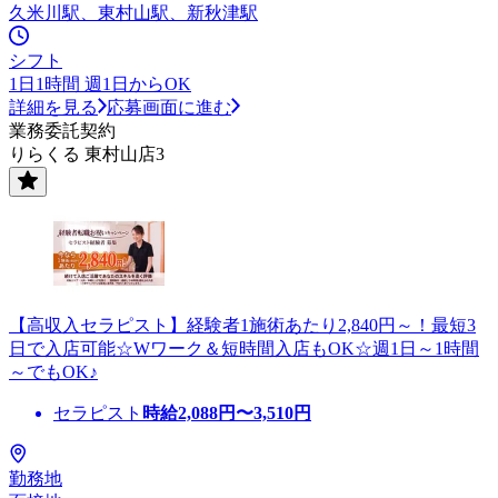
久米川駅、東村山駅、新秋津駅
シフト
1日1時間 週1日からOK
詳細を見る
応募画面に進む
業務委託契約
りらくる 東村山店3
【高収入セラピスト】経験者1施術あたり2,840円～！最短3
日で入店可能☆Wワーク＆短時間入店もOK☆週1日～1時間
～でもOK♪
セラピスト
時給
2,088
円〜
3,510
円
勤務地