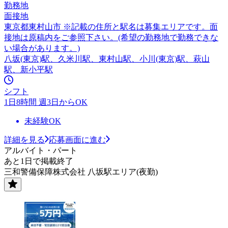
勤務地
面接地
東京都東村山市 ※記載の住所と駅名は募集エリアです。面
接地は原稿内をご参照下さい。(希望の勤務地で勤務できな
い場合があります。)
八坂(東京)駅、久米川駅、東村山駅、小川(東京)駅、萩山
駅、新小平駅
シフト
1日8時間 週3日からOK
未経験OK
詳細を見る
応募画面に進む
アルバイト・パート
あと1日で掲載終了
三和警備保障株式会社 八坂駅エリア(夜勤)