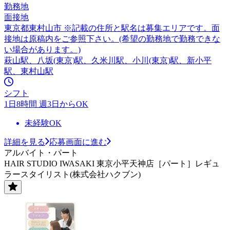
勤務地
面接地
東京都東村山市 ※記載の住所と駅名は募集エリアです。面
接地は原稿内をご参照下さい。(希望の勤務地で勤務できな
い場合があります。)
萩山駅、八坂(東京)駅、久米川駅、小川(東京)駅、新小平
駅、東村山駅
シフト
1日8時間 週3日からOK
未経験OK
詳細を見る
応募画面に進む
アルバイト・パート
HAIR STUDIO IWASAKI 東京小平天神店［パート］レギュ
ラースタイリスト(株式会社ハクブン)