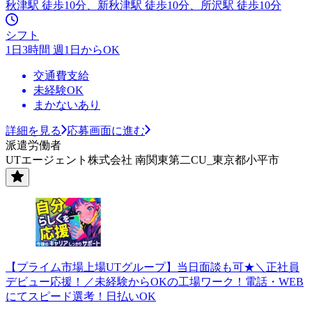
秋津駅 徒歩10分、新秋津駅 徒歩10分、所沢駅 徒歩10分
シフト
1日3時間 週1日からOK
交通費支給
未経験OK
まかないあり
詳細を見る
応募画面に進む
派遣労働者
UTエージェント株式会社 南関東第二CU_東京都小平市
【プライム市場上場UTグループ】当日面談も可★＼正社員
デビュー応援！／未経験からOKの工場ワーク！電話・WEB
にてスピード選考！日払いOK