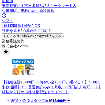
面接地
東京都東村山市恩多町5-47-5 ヨークマート内
久米川駅、東村山駅、新秋津駅
シフト
1日1時間 週1日からOK
詳細を見る
応募画面に進む
りらくる 東村山店3のその他の求人を見る
業務委託契約
株式会社A-crew
【日給保証15,000円 or お祝い金10万円が選べる！】＼30代
多数活躍中！／普通免許のみで月収100万円超えも可！《未
経験から始める軽貨物配送ドライバー》
配送・物流スタッフ
日給
15,000
円〜