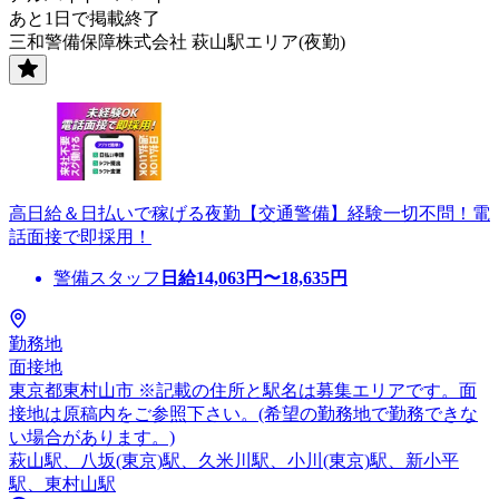
あと1日で掲載終了
三和警備保障株式会社 萩山駅エリア(夜勤)
高日給＆日払いで稼げる夜勤【交通警備】経験一切不問！電
話面接で即採用！
警備スタッフ
日給
14,063
円〜
18,635
円
勤務地
面接地
東京都東村山市 ※記載の住所と駅名は募集エリアです。面
接地は原稿内をご参照下さい。(希望の勤務地で勤務できな
い場合があります。)
萩山駅、八坂(東京)駅、久米川駅、小川(東京)駅、新小平
駅、東村山駅