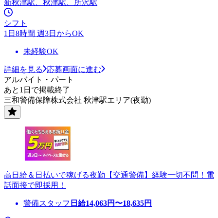
新秋津駅、秋津駅、所沢駅
シフト
1日8時間 週3日からOK
未経験OK
詳細を見る
応募画面に進む
アルバイト・パート
あと1日で掲載終了
三和警備保障株式会社 秋津駅エリア(夜勤)
高日給＆日払いで稼げる夜勤【交通警備】経験一切不問！電
話面接で即採用！
警備スタッフ
日給
14,063
円〜
18,635
円