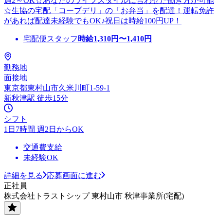
週2～OK☆あなたのライフスタイルに合わせた働き方が可能
☆生協の宅配「コープデリ」の「お弁当」を配達！運転免許
があれば配達未経験でもOK♪祝日は時給100円UP！
宅配便スタッフ
時給
1,310
円〜
1,410
円
勤務地
面接地
東京都東村山市久米川町1-59-1
新秋津駅 徒歩15分
シフト
1日7時間 週2日からOK
交通費支給
未経験OK
詳細を見る
応募画面に進む
正社員
株式会社トラストシップ 東村山市 秋津事業所(宅配)