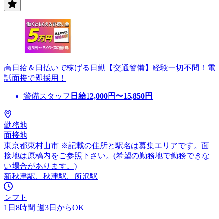
高日給＆日払いで稼げる日勤【交通警備】経験一切不問！電
話面接で即採用！
警備スタッフ
日給
12,000
円〜
15,850
円
勤務地
面接地
東京都東村山市 ※記載の住所と駅名は募集エリアです。面
接地は原稿内をご参照下さい。(希望の勤務地で勤務できな
い場合があります。)
新秋津駅、秋津駅、所沢駅
シフト
1日8時間 週3日からOK