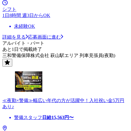
シフト
1日8時間 週3日からOK
未経験OK
詳細を見る
応募画面に進む
アルバイト・パート
あと1日で掲載終了
三和警備保障株式会社 萩山駅エリア 列車見張員(夜勤)
≪夜勤×警備≫幅広い年代の方が活躍中！入社祝い金5万円
あり♪
警備スタッフ
日給
15,563
円〜