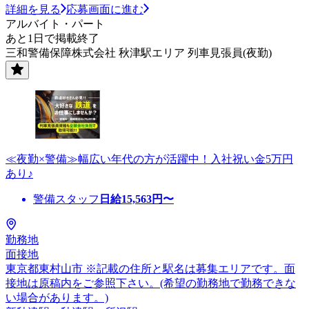
詳細を見る
応募画面に進む
アルバイト・パート
あと1日で掲載終了
三和警備保障株式会社 秋津駅エリア 列車見張員(夜勤)
≪夜勤×警備≫幅広い年代の方が活躍中！入社祝い金5万円
あり♪
警備スタッフ
日給
15,563
円〜
勤務地
面接地
東京都東村山市 ※記載の住所と駅名は募集エリアです。面
接地は原稿内をご参照下さい。(希望の勤務地で勤務できな
い場合があります。)