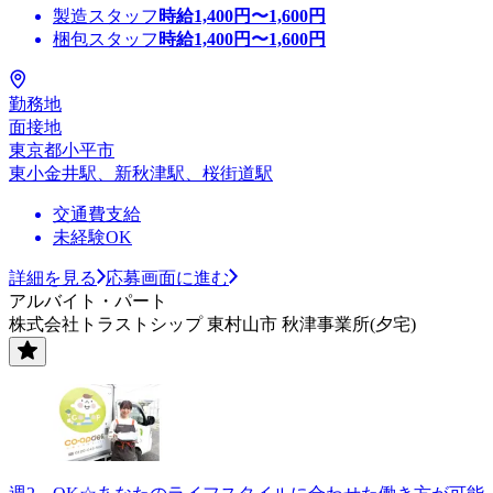
製造スタッフ
時給
1,400
円〜
1,600
円
梱包スタッフ
時給
1,400
円〜
1,600
円
勤務地
面接地
東京都小平市
東小金井駅、新秋津駅、桜街道駅
交通費支給
未経験OK
詳細を見る
応募画面に進む
アルバイト・パート
株式会社トラストシップ 東村山市 秋津事業所(夕宅)