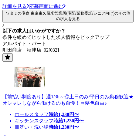
詳細を見る
応募画面に進む
ワタミの宅食 東京東久留米営業所(宅配/業務委託/シニア向け)のその他
の求人を見る
以下の求人はいかがですか？
条件を緩めてヒットした求人情報をピックアップ
アルバイト・パート
町田商店 秋津店_02[032]
【前払い制度あり】週1/3h～◎土日のみ/平日のみ勤務歓迎★
オシャレしながら働けるのも自慢！⇒髪色自由♪
ホールスタッフ
時給
1,230
円〜
キッチンスタッフ
時給
1,230
円〜
皿洗い・洗い場
時給
1,230
円〜