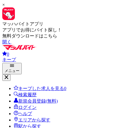
×
マッハバイトアプリ
アプリでお得にバイト探し！
無料ダウンロードはこちら
開く
0
キープ
メニュー
キープした求人を見る
0
検索履歴
新規会員登録(無料)
ログイン
ヘルプ
エリアから探す
駅から探す