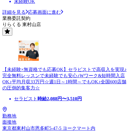
未経験OK
詳細を見る
応募画面に進む
業務委託契約
りらくる 東村山店
【未経験×無資格でも応募OK】セラピストで高収入を実現♪
完全無料レッスンで未経験でも安心♪Wワーク&短時間入店
OK♪平均月収33万円☆週1日～1時間～でもOK♪全国600店舗
の圧倒的集客力☆
セラピスト
時給
2,088
円〜
3,510
円
勤務地
面接地
東京都東村山市恩多町5-47-5 ヨークマート内