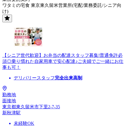
ワタミの宅食 東京東久留米営業所(宅配/業務委託/シニア向
け)
【シニア世代歓迎】お弁当の配達スタッフ募集!普通免許必
須◎乗り慣れた自家用車で安心配達♪ご夫婦でご一緒にお仕
事も可！
デリバリースタッフ
完全出来高制
勤務地
面接地
東京都東久留米市下里2-7-35
新秋津駅
未経験OK