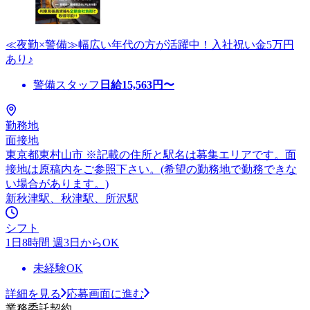
≪夜勤×警備≫幅広い年代の方が活躍中！入社祝い金5万円
あり♪
警備スタッフ
日給
15,563
円〜
勤務地
面接地
東京都東村山市 ※記載の住所と駅名は募集エリアです。面
接地は原稿内をご参照下さい。(希望の勤務地で勤務できな
い場合があります。)
新秋津駅、秋津駅、所沢駅
シフト
1日8時間 週3日からOK
未経験OK
詳細を見る
応募画面に進む
業務委託契約