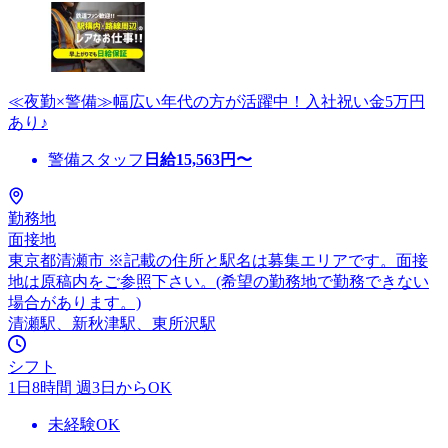
≪夜勤×警備≫幅広い年代の方が活躍中！入社祝い金5万円
あり♪
警備スタッフ
日給
15,563
円〜
勤務地
面接地
東京都清瀬市 ※記載の住所と駅名は募集エリアです。面接
地は原稿内をご参照下さい。(希望の勤務地で勤務できない
場合があります。)
清瀬駅、新秋津駅、東所沢駅
シフト
1日8時間 週3日からOK
未経験OK