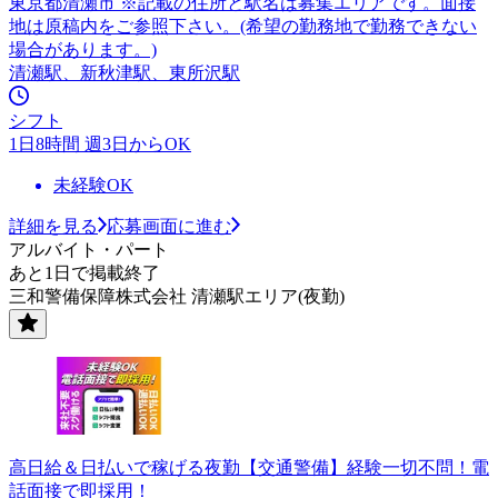
東京都清瀬市 ※記載の住所と駅名は募集エリアです。面接
地は原稿内をご参照下さい。(希望の勤務地で勤務できない
場合があります。)
清瀬駅、新秋津駅、東所沢駅
シフト
1日8時間 週3日からOK
未経験OK
詳細を見る
応募画面に進む
アルバイト・パート
あと1日で掲載終了
三和警備保障株式会社 清瀬駅エリア(夜勤)
高日給＆日払いで稼げる夜勤【交通警備】経験一切不問！電
話面接で即採用！