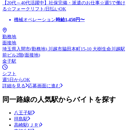
【20代～40代活躍中】社保完備・派遣のお仕事☆週5で働け
る☆フォークリフト/日払いOK
機械オペレーション
時給
1,450
円〜
勤務地
面接地
埼玉県入間市(勤務地) 川越市脇田本町15-10 大樹生命川越駅
前ビル2階(面接地)
金子駅
シフト
週5日からOK
詳細を見る
応募画面に進む
同一路線の人気駅からバイトを探す
八王子駅
拝島駅
高崎駅(ＪＲ)