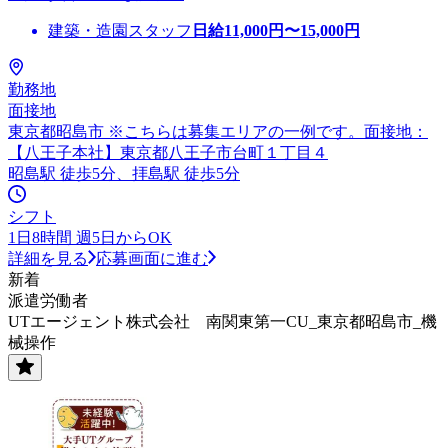
建築・造園スタッフ
日給
11,000
円〜
15,000
円
勤務地
面接地
東京都昭島市 ※こちらは募集エリアの一例です。面接地：
【八王子本社】東京都八王子市台町１丁目４
昭島駅 徒歩5分、拝島駅 徒歩5分
シフト
1日8時間 週5日からOK
詳細を見る
応募画面に進む
新着
派遣労働者
UTエージェント株式会社 南関東第一CU_東京都昭島市_機
械操作