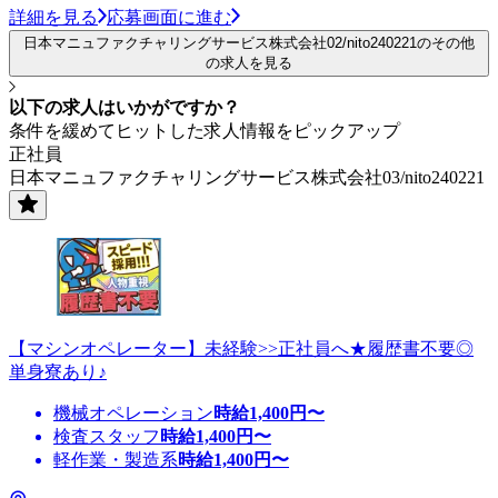
詳細を見る
応募画面に進む
日本マニュファクチャリングサービス株式会社02/nito240221のその他
の求人を見る
以下の求人はいかがですか？
条件を緩めてヒットした求人情報をピックアップ
正社員
日本マニュファクチャリングサービス株式会社03/nito240221
【マシンオペレーター】未経験>>正社員へ★履歴書不要◎
単身寮あり♪
機械オペレーション
時給
1,400
円〜
検査スタッフ
時給
1,400
円〜
軽作業・製造系
時給
1,400
円〜