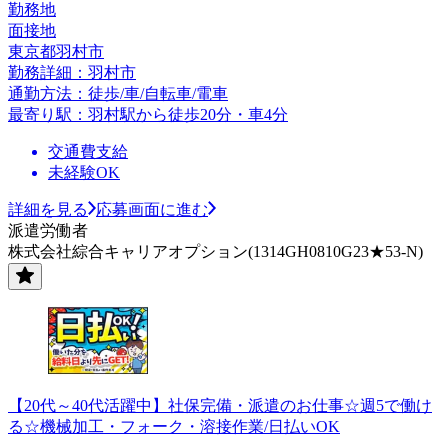
勤務地
面接地
東京都羽村市
勤務詳細：羽村市
通勤方法：徒歩/車/自転車/電車
最寄り駅：羽村駅から徒歩20分・車4分
交通費支給
未経験OK
詳細を見る
応募画面に進む
派遣労働者
株式会社綜合キャリアオプション(1314GH0810G23★53-N)
【20代～40代活躍中】社保完備・派遣のお仕事☆週5で働け
る☆機械加工・フォーク・溶接作業/日払いOK