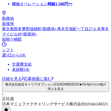
機械オペレーション
時給
1,500
円〜
勤務地
面接地
東京都西多摩郡瑞穂町(勤務地) 厚木市旭町一丁目27-6 本厚木
マイビル8F(面接地)
箱根ケ崎駅
シフト
週5日からOK
交通費支給
未経験OK
詳細を見る
応募画面に進む
株式会社綜合キャリアオプション(1314GH0810G23★53-N)のその他の
求人を見る
正社員
日本マニュファクチャリングサービス株式会社02/nito240221