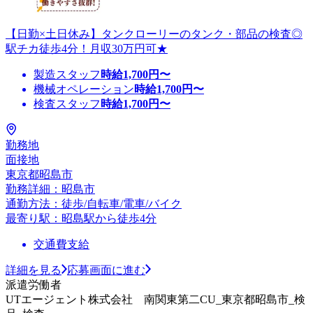
【日勤×土日休み】タンクローリーのタンク・部品の検査◎
駅チカ徒歩4分！月収30万円可★
製造スタッフ
時給
1,700
円〜
機械オペレーション
時給
1,700
円〜
検査スタッフ
時給
1,700
円〜
勤務地
面接地
東京都昭島市
勤務詳細：昭島市
通勤方法：徒歩/自転車/電車/バイク
最寄り駅：昭島駅から徒歩4分
交通費支給
詳細を見る
応募画面に進む
派遣労働者
UTエージェント株式会社 南関東第二CU_東京都昭島市_検