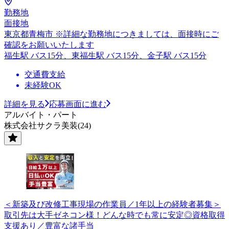
勤務地
面接地
東京都青梅市 ※詳細な勤務地につきましては、面接時にご
確認をお願いいたします
福生駅 バス15分、東福生駅 バス15分、金子駅 バス15分
交通費支給
未経験OK
詳細を見る
応募画面に進む
アルバイト・パート
株式会社サクラ美装(24)
＜新築及び改修工事現場の作業員／1年以上の経験者募集＞
取引先は大手ゼネコン様！どんな時でも常に安定◎資格取得
支援あり／豊富な諸手当