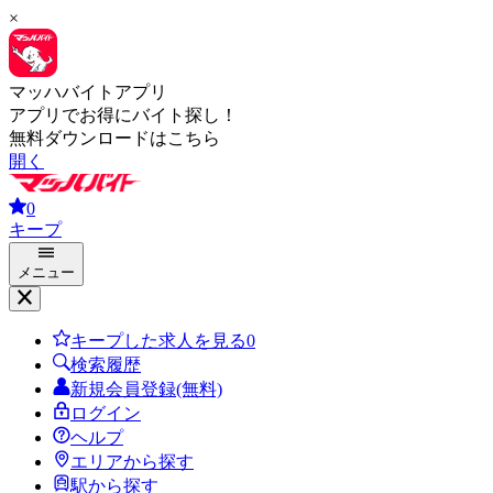
×
マッハバイトアプリ
アプリでお得にバイト探し！
無料ダウンロードはこちら
開く
0
キープ
メニュー
キープした求人を見る
0
検索履歴
新規会員登録(無料)
ログイン
ヘルプ
エリアから探す
駅から探す