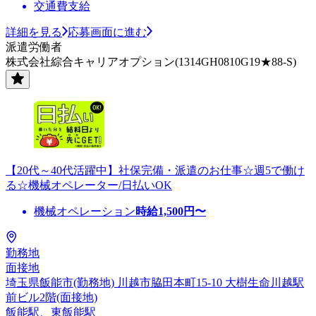
交通費支給
詳細を見る
応募画面に進む
派遣労働者
株式会社綜合キャリアオプション(1314GH0810G19★88-S)
【20代～40代活躍中】社保完備・派遣のお仕事☆週5で働け
る☆機械オペレーター/日払いOK
機械オペレーション
時給
1,500
円〜
勤務地
面接地
埼玉県飯能市(勤務地) 川越市脇田本町15-10 大樹生命川越駅
前ビル2階(面接地)
飯能駅、東飯能駅