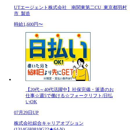
UTエージェント株式会社 南関東第二CU_東京都羽村
市_製造
時給1,600円〜
【20代～40代活躍中】社保完備・派遣のお
仕事☆週5で働ける☆フォークリフト/日払
いOK
07月29日UP
株式会社綜合キャリアオプション
(1314GH0810G22★64-N)