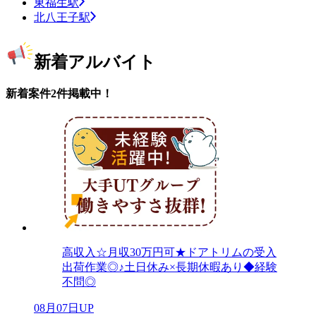
東福生駅
北八王子駅
新着アルバイト
新着案件2件掲載中！
高収入☆月収30万円可★ドアトリムの受入
出荷作業◎♪土日休み×長期休暇あり◆経験
不問◎
08月07日UP