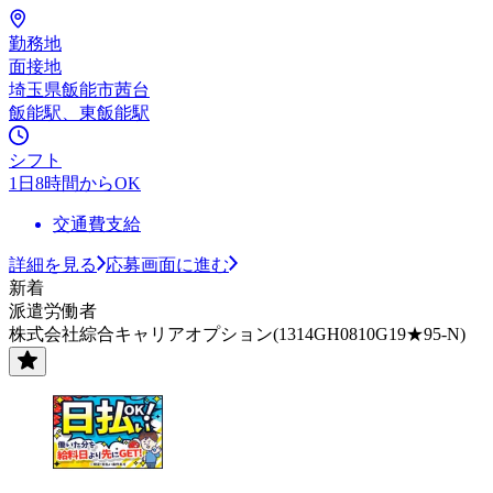
勤務地
面接地
埼玉県飯能市茜台
飯能駅、東飯能駅
シフト
1日8時間からOK
交通費支給
詳細を見る
応募画面に進む
新着
派遣労働者
株式会社綜合キャリアオプション(1314GH0810G19★95-N)