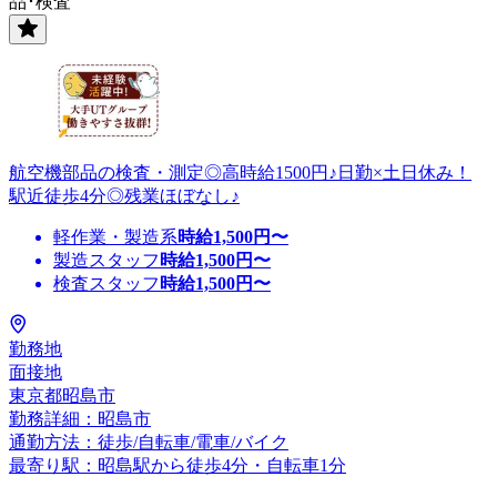
品･検査
航空機部品の検査・測定◎高時給1500円♪日勤×土日休み！
駅近徒歩4分◎残業ほぼなし♪
軽作業・製造系
時給
1,500
円〜
製造スタッフ
時給
1,500
円〜
検査スタッフ
時給
1,500
円〜
勤務地
面接地
東京都昭島市
勤務詳細：昭島市
通勤方法：徒歩/自転車/電車/バイク
最寄り駅：昭島駅から徒歩4分・自転車1分