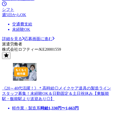
シフト
週5日からOK
交通費支給
未経験OK
詳細を見る
応募画面に進む
派遣労働者
株式会社ロフティー/KE20001559
《20～40代活躍！》＊高時給◎メイクケア道具の製造ライン
スタッフ募集！未経験OK＆日勤固定＆土日祝休み【東飯能
駅・飯能駅より送迎あり◎】
軽作業・製造系
時給
1,330
円〜
1,663
円