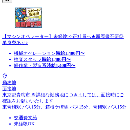
【マシンオペレーター】未経験>>正社員へ★履歴書不要◎
単身寮あり♪
機械オペレーション
時給
1,400
円〜
検査スタッフ
時給
1,400
円〜
軽作業・製造系
時給
1,400
円〜
勤務地
面接地
東京都青梅市 ※詳細な勤務地につきましては、面接時にご
確認をお願いいたします
東青梅駅 バス15分、箱根ケ崎駅 バス15分、青梅駅 バス15分
交通費支給
未経験OK