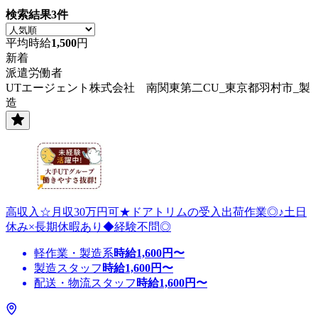
検索結果
3
件
平均時給
1,500
円
新着
派遣労働者
UTエージェント株式会社 南関東第二CU_東京都羽村市_製
造
高収入☆月収30万円可★ドアトリムの受入出荷作業◎♪土日
休み×長期休暇あり◆経験不問◎
軽作業・製造系
時給
1,600
円〜
製造スタッフ
時給
1,600
円〜
配送・物流スタッフ
時給
1,600
円〜