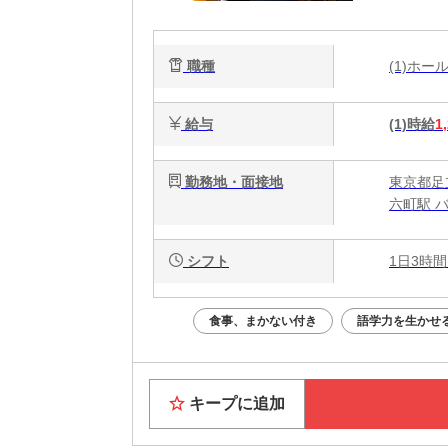
職種
(1)ホ
給与
(1)時給
1
勤務地・面接地
東京都足立
六町駅 
シフト
1日3時間
食事、まかない付き
語学力を生かせ
キープに追加