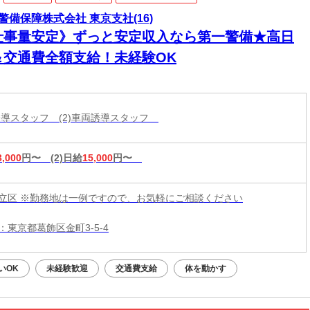
警備保障株式会社 東京支社(16)
仕事量安定》ずっと安定収入なら第一警備★高日
＆交通費全額支給！未経験OK
両誘導スタッフ (2)車両誘導スタッフ
3,000
円〜
(2)日給
15,000
円〜
立区 ※勤務地は一例ですので、お気軽にご相談ください
：東京都葛飾区金町3-5-4
いOK
未経験歓迎
交通費支給
体を動かす