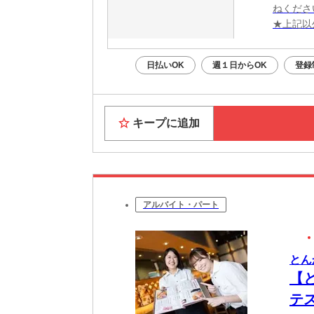
ねくださ
★上記以
日払いOK
週１日からOK
登録
キープに追加
アルバイト・パート
とん
【
テ