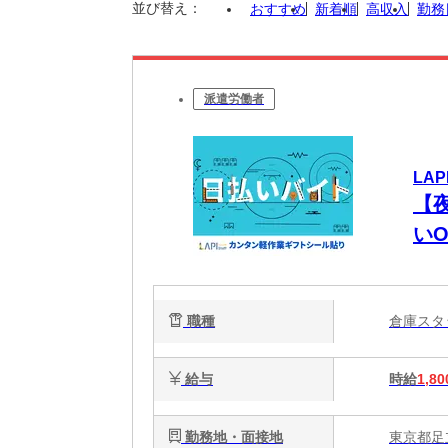
並び替え：
おすすめ
新着順
高収入
勤務
派遣労働者
LAP
【夜
い
職種
倉庫ス
給与
時給
1,80
勤務地・面接地
東京都足