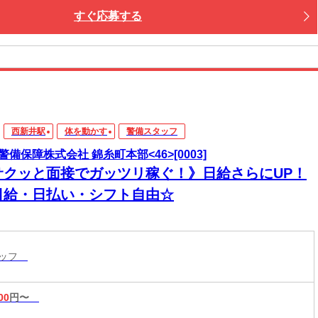
すぐ応募する
西新井駅
体を動かす
警備スタッフ
警備保障株式会社 錦糸町本部<46>[0003]
サクッと面接でガッツリ稼ぐ！》日給さらにUP！
日給・日払い・シフト自由☆
タッフ
00
円〜