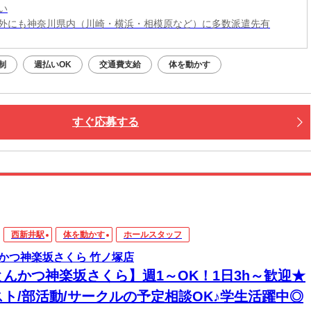
い
外にも神奈川県内（川崎・横浜・相模原など）に多数派遣先有
制
週払いOK
交通費支給
体を動かす
すぐ応募する
西新井駅
体を動かす
ホールスタッフ
かつ神楽坂さくら 竹ノ塚店
とんかつ神楽坂さくら】週1～OK！1日3h～歓迎★
スト/部活動/サークルの予定相談OK♪学生活躍中◎