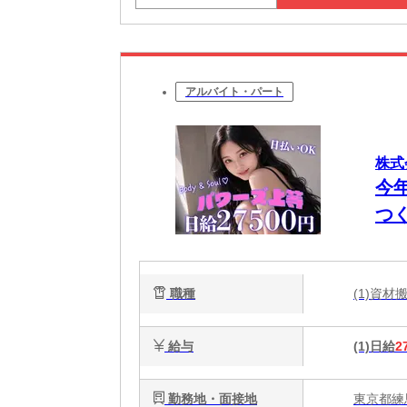
アルバイト・パート
株式
今
つ
OK
職種
(1)資
給与
(1)日給
2
勤務地・面接地
東京都練