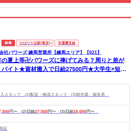
新着
ひばりケ丘駅(東京)
交通費支給
会社パワーズ 練馬営業所【練馬エリア】【021】
年の夏上等卍パワーズに捧げてみる？周りと差が
くバイト★資材搬入で日給27500円★大学生×短期
◎
材搬入スタッフ (2)配送・物流スタッフ (3)軽作業・製造系
7,500
円〜
(2)日給
27,500
円〜
(3)日給
16,000
円〜
馬区