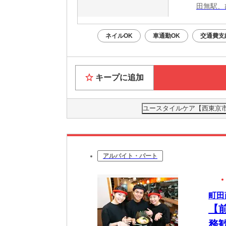
田無駅、
ネイルOK
車通勤OK
交通費支
キープに追加
ユースタイルケア【西東京市】
アルバイト・パート
町田
【
務