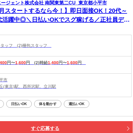
エージェント株式会社 南関東第二CU_東京都小平市
8月スタートするなら今！】即日面接OK！20代～
0代活躍中◎＼日払いOKでスグ稼げる／正社員デビ
ー応援！
造スタッフ (2)梱包スタッフ
,400
円〜
1,600
円
(2)時給
1,400
円〜
1,600
円
平市
丘(東京)駅、西所沢駅、立川駅
日払いOK
体を動かす
週払いOK
すぐ応募する