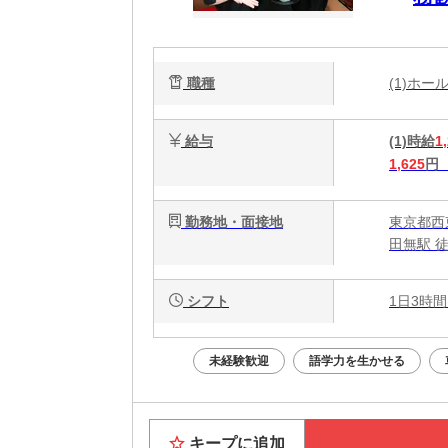
自由
職種
(1)ホ
給与
(1)時給
1
1,625
円
勤務地・面接地
東京都西東
田無駅 
シフト
1日3時間
未経験歓迎
語学力を生かせる
キープに追加