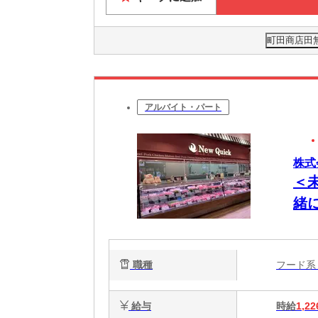
町田商店田無
アルバイト・パート
株式
＜
緒
職種
フード
給与
時給
1,22