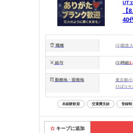
UT
【
4
ュ
職種
(1)製
給与
(1)時給
1
勤務地・面接地
東京都小
ひばりケ
未経験歓迎
交通費支給
登録制
キープに追加