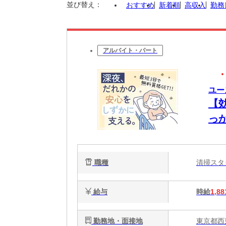
並び替え：
おすすめ
新着順
高収入
勤務
アルバイト・パート
ユー
【
っ
能
静
職種
清掃ス
給与
時給
1,88
勤務地・面接地
東京都西