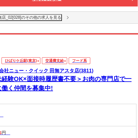
店_02[028]のその他の求人を見る
ひばりケ丘駅(東京)
交通費支給
フード系
会社ニュー・クイック 田無アスタ店(3811)
未経験OK×面接時履歴書不要＞お肉の専門店で一
に働く仲間を募集中!
系
6
円