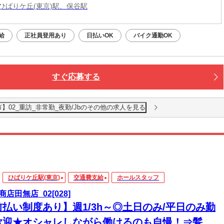
ひばりケ丘(東京)駅、保谷駅
給
正社員登用あり
日払いOK
バイク通勤OK
すぐ応募する
02_重訪_非常勤_夜勤/Jbのその他の求人を見る
ひばりケ丘駅(東京)
交通費支給
ホールスタッフ
商店田無店_02[028]
前払い制度あり】週1/3h～◎土日のみ/平日のみ勤
歓迎★オシャレしながら働けるのも自慢！⇒髪色