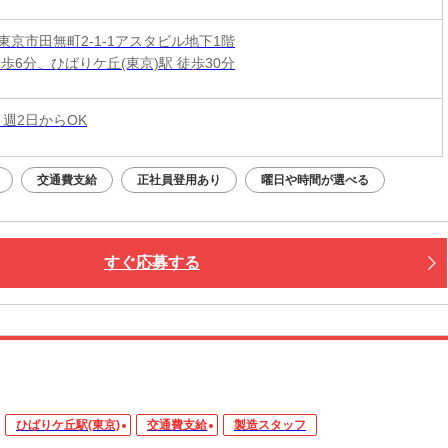
東京市田無町2-1-1アスタビル地下1階
歩6分、ひばりケ丘(東京)駅 徒歩30分
 週2日からOK
交通費支給
正社員登用あり
曜日や時間が選べる
すぐ応募する
ひばりケ丘駅(東京)
交通費支給
製造スタッフ