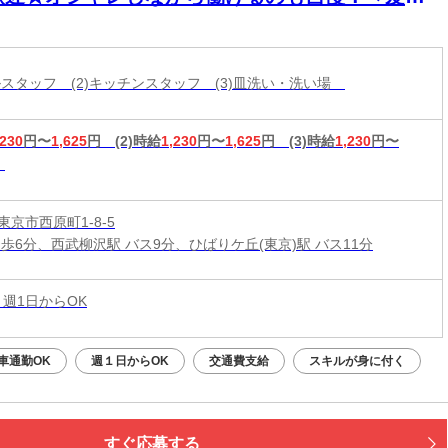
♪
ールスタッフ (2)キッチンスタッフ (3)皿洗い・洗い場
,230
円〜
1,625
円
(2)時給
1,230
円〜
1,625
円
(3)時給
1,230
円〜
京市西原町1-8-5
徒歩6分、西武柳沢駅 バス9分、ひばりケ丘(東京)駅 バス11分
 週1日からOK
車通勤OK
週１日からOK
交通費支給
スキルが身に付く
すぐ応募する