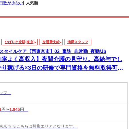
日数が少ない
人気順
ひばりケ丘駅(東京)
交通費支給
清掃スタッフ
スタイルケア【西東京市】02_重訪_非常勤_夜勤/Jb
効率よく高収入】夜間介護の見守り。高給与でし
かり稼げる×3日の研修で専門資格を無料取得可
！1対1の訪問だから人間関係のストレスもなく、
かに働けます
タッフ
1
円〜
1,945
円
東京市 ※こちらは募集エリアとなります。