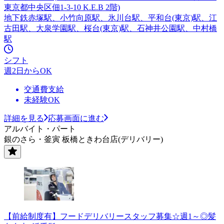
東京都中央区佃1-3-10 K.E.B 2階)
地下鉄赤塚駅、小竹向原駅、氷川台駅、平和台(東京)駅、江
古田駅、大泉学園駅、桜台(東京)駅、石神井公園駅、中村橋
駅
シフト
週2日からOK
交通費支給
未経験OK
詳細を見る
応募画面に進む
アルバイト・パート
銀のさら・釜寅 板橋ときわ台店(デリバリー)
【前給制度有】フードデリバリースタッフ募集☆週1～◎髪