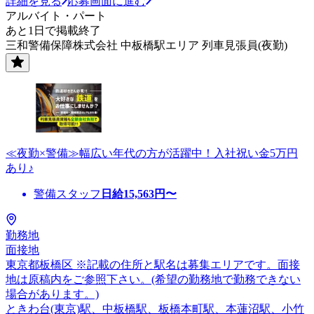
詳細を見る
応募画面に進む
アルバイト・パート
あと1日で掲載終了
三和警備保障株式会社 中板橋駅エリア 列車見張員(夜勤)
≪夜勤×警備≫幅広い年代の方が活躍中！入社祝い金5万円
あり♪
警備スタッフ
日給
15,563
円〜
勤務地
面接地
東京都板橋区 ※記載の住所と駅名は募集エリアです。面接
地は原稿内をご参照下さい。(希望の勤務地で勤務できない
場合があります。)
ときわ台(東京)駅、中板橋駅、板橋本町駅、本蓮沼駅、小竹