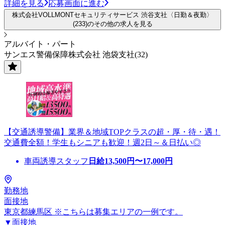
詳細を見る
応募画面に進む
株式会社VOLLMONTセキュリティサービス 渋谷支社〈日勤＆夜勤〉
(233)のその他の求人を見る
アルバイト・パート
サンエス警備保障株式会社 池袋支社(32)
【交通誘導警備】業界＆地域TOPクラスの超・厚・待・遇！
交通費全額！学生もシニアも歓迎！週2日～＆日払い◎
車両誘導スタッフ
日給
13,500
円〜
17,000
円
勤務地
面接地
東京都練馬区 ※こちらは募集エリアの一例です。
▼面接地