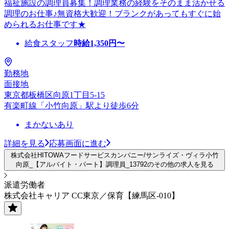
福祉施設の調理員募集！調理業務の経験をそのまま活かせる
調理のお仕事♪無資格大歓迎！ブランクがあってもすぐに始
められるお仕事です★
給食スタッフ
時給
1,350
円〜
勤務地
面接地
東京都板橋区向原1丁目5-15
有楽町線「小竹向原」駅より徒歩6分
まかないあり
詳細を見る
応募画面に進む
株式会社HITOWAフードサービスカンパニー/サンライズ・ヴィラ小竹
向原_【アルバイト・パート】調理員_13792のその他の求人を見る
派遣労働者
株式会社キャリア CC東京／保育【練馬区-010】