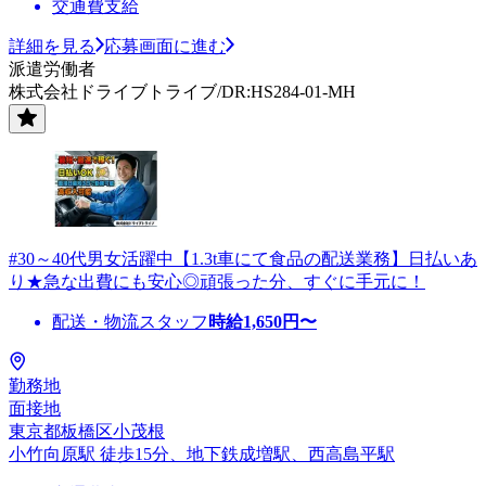
交通費支給
詳細を見る
応募画面に進む
派遣労働者
株式会社ドライブトライブ/DR:HS284-01-MH
#30～40代男女活躍中【1.3t車にて食品の配送業務】日払いあ
り★急な出費にも安心◎頑張った分、すぐに手元に！
配送・物流スタッフ
時給
1,650
円〜
勤務地
面接地
東京都板橋区小茂根
小竹向原駅 徒歩15分、地下鉄成増駅、西高島平駅