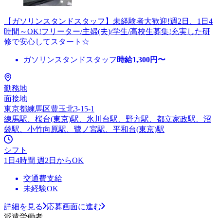
【ガソリンスタンドスタッフ】未経験者大歓迎!週2日、1日4
時間～OK!フリーター/主婦(夫)/学生/高校生募集!充実した研
修で安心してスタート☆
ガソリンスタンドスタッフ
時給
1,300
円〜
勤務地
面接地
東京都練馬区豊玉北3-15-1
練馬駅、桜台(東京)駅、氷川台駅、野方駅、都立家政駅、沼
袋駅、小竹向原駅、鷺ノ宮駅、平和台(東京)駅
シフト
1日4時間 週2日からOK
交通費支給
未経験OK
詳細を見る
応募画面に進む
派遣労働者