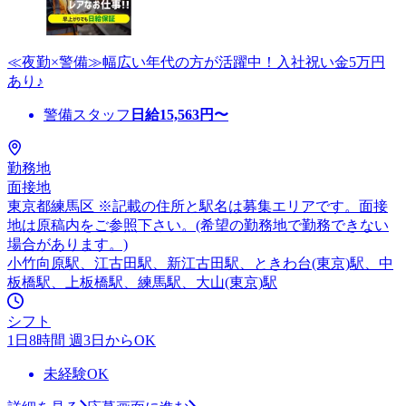
≪夜勤×警備≫幅広い年代の方が活躍中！入社祝い金5万円
あり♪
警備スタッフ
日給
15,563
円〜
勤務地
面接地
東京都練馬区 ※記載の住所と駅名は募集エリアです。面接
地は原稿内をご参照下さい。(希望の勤務地で勤務できない
場合があります。)
小竹向原駅、江古田駅、新江古田駅、ときわ台(東京)駅、中
板橋駅、上板橋駅、練馬駅、大山(東京)駅
シフト
1日8時間 週3日からOK
未経験OK