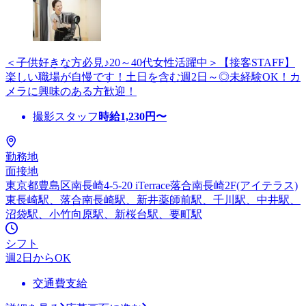
＜子供好きな方必見♪20～40代女性活躍中＞【接客STAFF】
楽しい職場が自慢です！土日を含む週2日～◎未経験OK！カ
メラに興味のある方歓迎！
撮影スタッフ
時給
1,230
円〜
勤務地
面接地
東京都豊島区南長崎4-5-20 iTerrace落合南長崎2F(アイテラス)
東長崎駅、落合南長崎駅、新井薬師前駅、千川駅、中井駅、
沼袋駅、小竹向原駅、新桜台駅、要町駅
シフト
週2日からOK
交通費支給