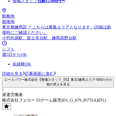
警備スタッフ
日給
12,000
円〜
勤務地
面接地
東京都練馬区 ＊こちらは募集エリアとなります。詳細は面
接時にご確認ください。
小竹向原駅、富士見台駅、練馬高野台駅
シフト
週5日からOK
未経験OK
詳細を見る
応募画面に進む
エースパワー株式会社【警備スタッフ_S5】東京/練馬エリア-004のその
他の求人を見る
派遣労働者
株式会社フェローズ(ゲーム販売)D1_G_679_857T(A)(D1)