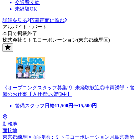
交通費支給
未経験OK
詳細を見る
応募画面に進む
アルバイト・パート
本日で掲載終了
株式会社ミトモコーポレーション(東京都練馬区)
《オープニングスタッフ募集!!》未経験歓迎◎車両誘導・警
備のお仕事【入社祝い増額中】
警備スタッフ
日給
11,500
円〜
15,500
円
勤務地
面接地
東京都練馬区 (面接地：ミトモコーポレーション月島営業所