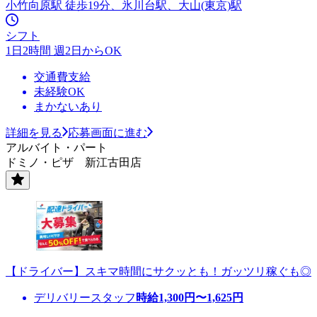
小竹向原駅 徒歩19分、氷川台駅、大山(東京)駅
シフト
1日2時間 週2日からOK
交通費支給
未経験OK
まかないあり
詳細を見る
応募画面に進む
アルバイト・パート
ドミノ・ピザ 新江古田店
【ドライバー】スキマ時間にサクッとも！ガッツリ稼ぐも◎
デリバリースタッフ
時給
1,300
円〜
1,625
円