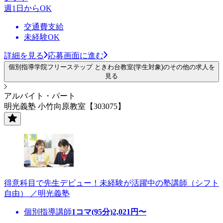
週1日からOK
交通費支給
未経験OK
詳細を見る
応募画面に進む
個別指導学院フリーステップ ときわ台教室(学生対象)のその他の求人を
見る
アルバイト・パート
明光義塾 小竹向原教室【303075】
得意科目で先生デビュー！未経験が活躍中の塾講師（シフト
自由） ／明光義塾
個別指導講師
1コマ(95分)
2,021
円〜