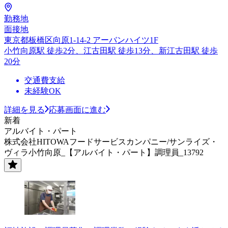
勤務地
面接地
東京都板橋区向原1-14-2 アーバンハイツ1F
小竹向原駅 徒歩2分、江古田駅 徒歩13分、新江古田駅 徒歩
20分
交通費支給
未経験OK
詳細を見る
応募画面に進む
新着
アルバイト・パート
株式会社HITOWAフードサービスカンパニー/サンライズ・
ヴィラ小竹向原_【アルバイト・パート】調理員_13792