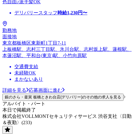
色自由♪派手髪OK
デリバリースタッフ
時給
1,230
円〜
勤務地
面接地
東京都板橋区東新町1丁目7-11
上板橋駅、志村三丁目駅、氷川台駅、志村坂上駅、蓮根駅、
本蓮沼駅、平和台(東京)駅、小竹向原駅
交通費支給
未経験OK
まかないあり
詳細を見る
応募画面に進む
銀のさら・釜寅 板橋ときわ台店(デリバリー)のその他の求人を見る
アルバイト・パート
本日で掲載終了
株式会社VOLLMONTセキュリティサービス 渋谷支社〈日勤
＆夜勤〉(233)