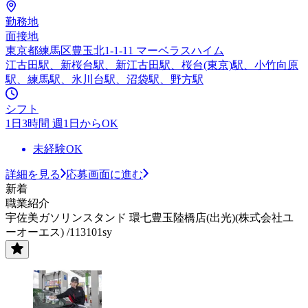
勤務地
面接地
東京都練馬区豊玉北1-1-11 マーベラスハイム
江古田駅、新桜台駅、新江古田駅、桜台(東京)駅、小竹向原
駅、練馬駅、氷川台駅、沼袋駅、野方駅
シフト
1日3時間 週1日からOK
未経験OK
詳細を見る
応募画面に進む
新着
職業紹介
宇佐美ガソリンスタンド 環七豊玉陸橋店(出光)(株式会社ユ
ーオーエス) /113101sy