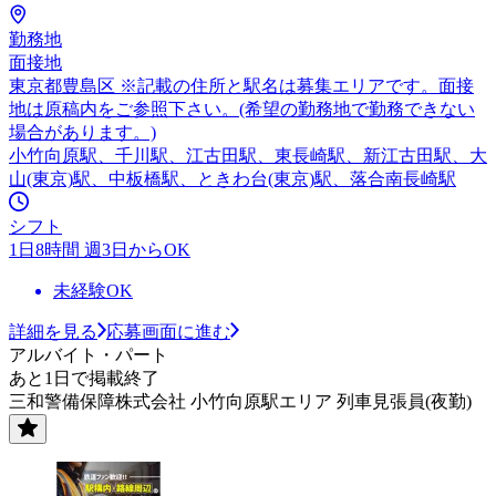
勤務地
面接地
東京都豊島区 ※記載の住所と駅名は募集エリアです。面接
地は原稿内をご参照下さい。(希望の勤務地で勤務できない
場合があります。)
小竹向原駅、千川駅、江古田駅、東長崎駅、新江古田駅、大
山(東京)駅、中板橋駅、ときわ台(東京)駅、落合南長崎駅
シフト
1日8時間 週3日からOK
未経験OK
詳細を見る
応募画面に進む
アルバイト・パート
あと1日で掲載終了
三和警備保障株式会社 小竹向原駅エリア 列車見張員(夜勤)