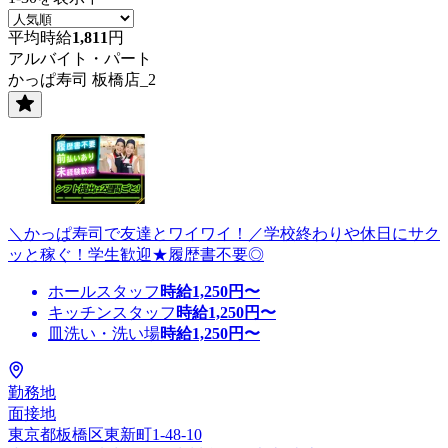
平均時給
1,811
円
アルバイト・パート
かっぱ寿司 板橋店_2
＼かっぱ寿司で友達とワイワイ！／学校終わりや休日にサク
ッと稼ぐ！学生歓迎★履歴書不要◎
ホールスタッフ
時給
1,250
円〜
キッチンスタッフ
時給
1,250
円〜
皿洗い・洗い場
時給
1,250
円〜
勤務地
面接地
東京都板橋区東新町1-48-10