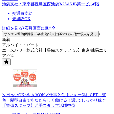
池袋支社：東京都豊島区西池袋3-25-15 IB第一ビル8階
交通費支給
未経験OK
詳細を見る
応募画面に進む
サンエス警備保障株式会社 池袋支社(32)のその他の求人を見る
新着
アルバイト・パート
エースパワー株式会社【警備スタッフ_S5】東京/練馬エリ
ア-004
＼日払いOK×即入寮OK／仕事と住まいを一気にGET！髪
色・髪型自由であなたらしく働ける！週5でしっかり稼ぐ
【警備スタッフ】若手スタッフ活躍中◎