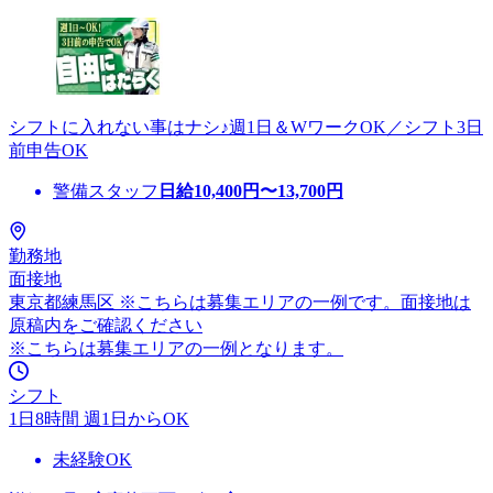
シフトに入れない事はナシ♪週1日＆WワークOK／シフト3日
前申告OK
警備スタッフ
日給
10,400
円〜
13,700
円
勤務地
面接地
東京都練馬区 ※こちらは募集エリアの一例です。面接地は
原稿内をご確認ください
※こちらは募集エリアの一例となります。
シフト
1日8時間 週1日からOK
未経験OK