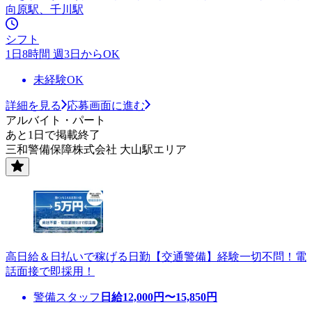
向原駅、千川駅
シフト
1日8時間 週3日からOK
未経験OK
詳細を見る
応募画面に進む
アルバイト・パート
あと1日で掲載終了
三和警備保障株式会社 大山駅エリア
高日給＆日払いで稼げる日勤【交通警備】経験一切不問！電
話面接で即採用！
警備スタッフ
日給
12,000
円〜
15,850
円