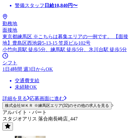
警備スタッフ
日給
10,840
円〜
勤務地
面接地
東京都練馬区 ※こちらは募集エリアの一例です。 【面接
地】豊島区西池袋5-13-15 笠原ビル102号
小竹向原駅 徒歩5分、練馬駅 徒歩5分、氷川台駅 徒歩5分
シフト
1日4時間 週3日からOK
交通費支給
未経験OK
詳細を見る
応募画面に進む
株式会社ＭＫＲ ※練馬区エリア(32)のその他の求人を見る
アルバイト・パート
スタジオアリス 落合南長崎店_447