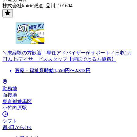
株式会社kotrio派遣_品川_101604
＼未経験の方歓迎！専任アドバイザーがサポート／日収1万
円以上/デイサービススタッフ【運転できる方優遇】
医療・福祉系
時給
1,550
円〜
2,312
円
勤務地
面接地
東京都練馬区
小竹向原駅
シフト
週3日からOK