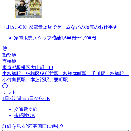
<日払いOK>家電量販店でゲームなどの販売のお仕事★
家電販売スタッフ
時給
1,600
円〜
1,900
円
勤務地
面接地
東京都板橋区大山町5-10
中板橋駅、板橋区役所前駅、板橋本町駅、千川駅、板橋駅、
小竹向原駅、本蓮沼駅、要町駅
シフト
1日8時間 週5日からOK
交通費支給
未経験OK
詳細を見る
応募画面に進む