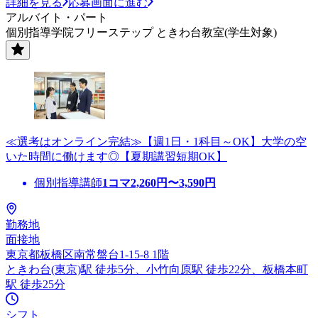
詳細を見る
応募画面に進む
アルバイト・パート
個別指導学院フリーステップ ときわ台教室(学生対象)
≪選考はオンライン完結≫【週1日・1科目～OK】大学の空
いた時間に働けます◎【夏期講習短期OK】
個別指導講師
1コマ
2,260
円〜
3,590
円
勤務地
面接地
東京都板橋区南常盤台1-15-8 1階
ときわ台(東京)駅 徒歩5分、小竹向原駅 徒歩22分、板橋本町
駅 徒歩25分
シフト