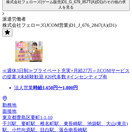
株式会社フェローズ(ゲーム販売)D1_G_679_857T(A)(D1)のその他の求
人を見る
派遣労働者
株式会社フェローズ(JCOM営業)D1_J_676_2847(A)(D1)
≪週休3日制≫プライベート充実×月給27万～J:COMサービス
の提案 #未経験歓迎 #20代多数 #インセンティブ有
法人営業
時給
1,650
円〜
1,800
円
勤務地
面接地
東京都豊島区要町1-1-10
千川駅、要町駅、椎名町駅、東長崎駅、池袋駅、大山(東京)
駅、小竹向原駅、目白駅、落合南長崎駅