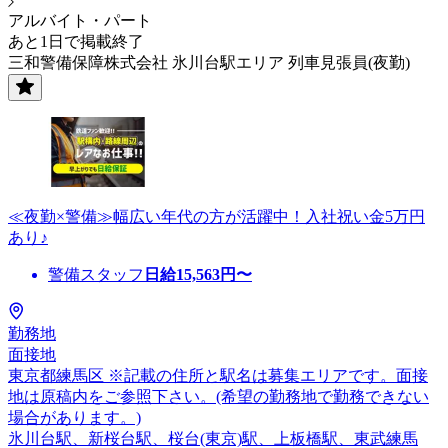
アルバイト・パート
あと1日で掲載終了
三和警備保障株式会社 氷川台駅エリア 列車見張員(夜勤)
≪夜勤×警備≫幅広い年代の方が活躍中！入社祝い金5万円
あり♪
警備スタッフ
日給
15,563
円〜
勤務地
面接地
東京都練馬区 ※記載の住所と駅名は募集エリアです。面接
地は原稿内をご参照下さい。(希望の勤務地で勤務できない
場合があります。)
氷川台駅、新桜台駅、桜台(東京)駅、上板橋駅、東武練馬