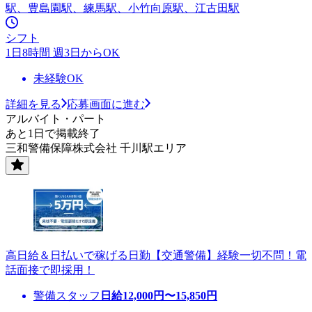
駅、豊島園駅、練馬駅、小竹向原駅、江古田駅
シフト
1日8時間 週3日からOK
未経験OK
詳細を見る
応募画面に進む
アルバイト・パート
あと1日で掲載終了
三和警備保障株式会社 千川駅エリア
高日給＆日払いで稼げる日勤【交通警備】経験一切不問！電
話面接で即採用！
警備スタッフ
日給
12,000
円〜
15,850
円