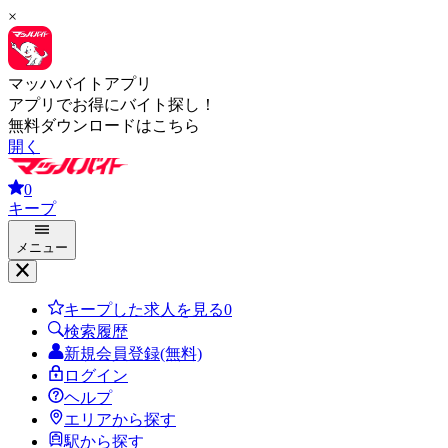
×
マッハバイトアプリ
アプリでお得にバイト探し！
無料ダウンロードはこちら
開く
0
キープ
メニュー
キープした求人を見る
0
検索履歴
新規会員登録(無料)
ログイン
ヘルプ
エリアから探す
駅から探す