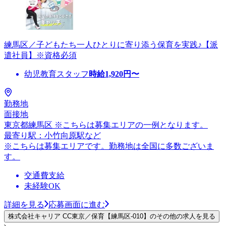
練馬区／子どもたち一人ひとりに寄り添う保育を実践♪【派
遣社員】※資格必須
幼児教育スタッフ
時給
1,920
円〜
勤務地
面接地
東京都練馬区 ※こちらは募集エリアの一例となります。
最寄り駅：小竹向原駅など
※こちらは募集エリアです。勤務地は全国に多数ございま
す。
交通費支給
未経験OK
詳細を見る
応募画面に進む
株式会社キャリア CC東京／保育【練馬区-010】のその他の求人を見る