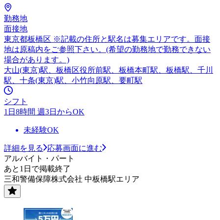
勤務地
面接地
東京都板橋区 ※記載の住所と駅名は募集エリアです。面接
地は原稿内をご参照下さい。(希望の勤務地で勤務できない
場合があります。)
大山(東京)駅、板橋区役所前駅、板橋本町駅、板橋駅、千川
駅、十条(東京)駅、小竹向原駅、要町駅
シフト
1日8時間 週3日からOK
未経験OK
詳細を見る
応募画面に進む
アルバイト・パート
あと1日で掲載終了
三和警備保障株式会社 中板橋駅エリア