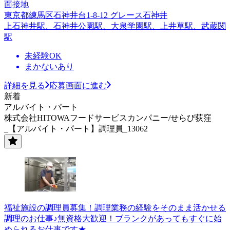
面接地
東京都練馬区石神井台1-8-12 グレース石神井
上石神井駅、石神井公園駅、大泉学園駅、上井草駅、武蔵関
駅
未経験OK
まかないあり
詳細を見る
応募画面に進む
新着
アルバイト・パート
株式会社HITOWAフードサービスカンパニー/せらび荻窪
_【アルバイト・パート】調理員_13062
福祉施設の調理員募集！調理業務の経験をそのまま活かせる
調理のお仕事♪無資格大歓迎！ブランクがあってもすぐに始
められるお仕事です★