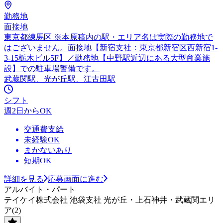
勤務地
面接地
東京都練馬区 ※本原稿内の駅・エリア名は実際の勤務地で
はございません。面接地【新宿支社：東京都新宿区西新宿1-
3-15栃木ビル5F】／勤務地【中野駅近辺にある大型商業施
設】での駐車場警備です。
武蔵関駅、光が丘駅、江古田駅
シフト
週2日からOK
交通費支給
未経験OK
まかないあり
短期OK
詳細を見る
応募画面に進む
アルバイト・パート
テイケイ株式会社 池袋支社 光が丘・上石神井・武蔵関エリ
ア(2)