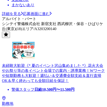
まかないあり
詳細を見る
応募画面に進む
アルバイト・パート
シンテイ警備株式会社 新宿支社 西武柳沢・保谷・ひばりケ
丘(東京)(18)エリア/A3203200140
未経験大歓迎《* 夏のイベント沢山集めました *》花火大会
やお祭り等の各イベント会場での案内・誘導業務！Wワーク
や短期勤務も大歓迎！週払い＆交通費全額支給＆直行直帰
OK＆早く終わっても全額日給を保証！
警備スタッフ
日給
10,500
円〜
11,500
円
勤務地