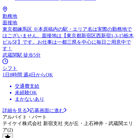
勤務地
面接地
東京都練馬区 ※本原稿内の駅・エリア名は実際の勤務地で
はございません。面接地は【東京都新宿区西新宿1-3-15栃木
ビル5F】です。お仕事は一都三県を中心に毎日ご用意中で
す！
武蔵関駅 徒歩5分
シフト
1日8時間 週4日からOK
交通費支給
未経験OK
まかないあり
詳細を見る
応募画面に進む
アルバイト・パート
テイケイ株式会社 新宿支社 光が丘・上石神井・武蔵関エリ
ア(2)