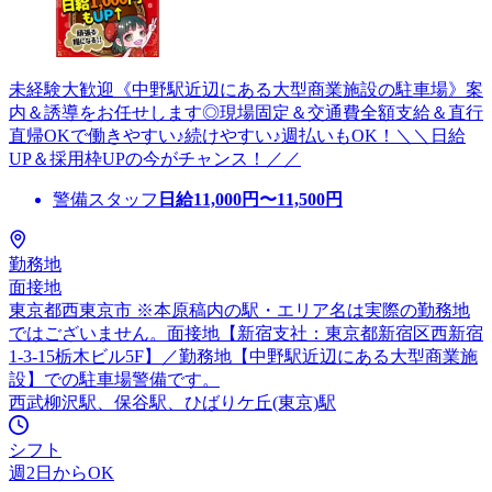
未経験大歓迎《中野駅近辺にある大型商業施設の駐車場》案
内＆誘導をお任せします◎現場固定＆交通費全額支給＆直行
直帰OKで働きやすい♪続けやすい♪週払いもOK！＼＼日給
UP＆採用枠UPの今がチャンス！／／
警備スタッフ
日給
11,000
円〜
11,500
円
勤務地
面接地
東京都西東京市 ※本原稿内の駅・エリア名は実際の勤務地
ではございません。面接地【新宿支社：東京都新宿区西新宿
1-3-15栃木ビル5F】／勤務地【中野駅近辺にある大型商業施
設】での駐車場警備です。
西武柳沢駅、保谷駅、ひばりケ丘(東京)駅
シフト
週2日からOK