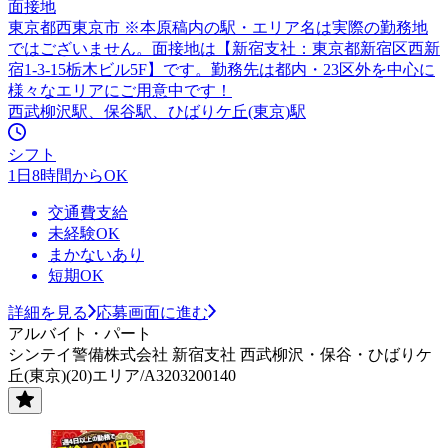
面接地
東京都西東京市 ※本原稿内の駅・エリア名は実際の勤務地
ではございません。面接地は【新宿支社：東京都新宿区西新
宿1-3-15栃木ビル5F】です。勤務先は都内・23区外を中心に
様々なエリアにご用意中です！
西武柳沢駅、保谷駅、ひばりケ丘(東京)駅
シフト
1日8時間からOK
交通費支給
未経験OK
まかないあり
短期OK
詳細を見る
応募画面に進む
アルバイト・パート
シンテイ警備株式会社 新宿支社 西武柳沢・保谷・ひばりケ
丘(東京)(20)エリア/A3203200140