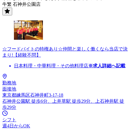
牛繁 石神井公園店
☆フードバイトの特権あり☆仲間と楽しく働くなら当店で決
まり!【経験不問】
日本料理・中華料理・その他料理店
※求人詳細へ記載
勤務地
面接地
東京都練馬区石神井町3-17-18
石神井公園駅 徒歩6分、上井草駅 徒歩29分、上石神井駅 徒
歩29分
シフト
週4日からOK