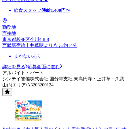
給食スタッフ
時給
1,400
円〜
勤務地
面接地
東京都杉並区今川4-8-8
西武新宿線上井草駅より 徒歩約14分
まかないあり
詳細を見る
応募画面に進む
アルバイト・パート
シンテイ警備株式会社 国分寺支社 東高円寺・上井草・久我
山(3)エリア/A3203200124