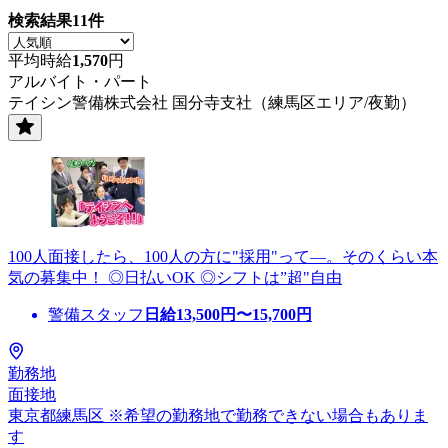
検索結果
11
件
平均時給
1,570
円
アルバイト・パート
テイシン警備株式会社 国分寺支社（練馬区エリア/夜勤）
100人面接したら、100人の方に"採用"って―。そのくらい本
気の募集中！ ◎日払いOK ◎シフトは”超"自由
警備スタッフ
日給
13,500
円〜
15,700
円
勤務地
面接地
東京都練馬区 ※希望の勤務地で勤務できない場合もありま
す