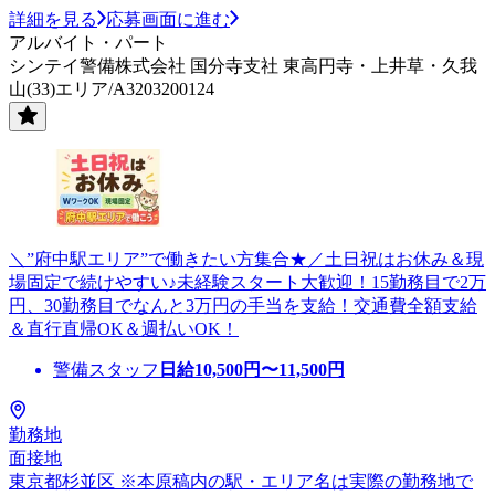
詳細を見る
応募画面に進む
アルバイト・パート
シンテイ警備株式会社 国分寺支社 東高円寺・上井草・久我
山(33)エリア/A3203200124
＼”府中駅エリア”で働きたい方集合★／土日祝はお休み＆現
場固定で続けやすい♪未経験スタート大歓迎！15勤務目で2万
円、30勤務目でなんと3万円の手当を支給！交通費全額支給
＆直行直帰OK＆週払いOK！
警備スタッフ
日給
10,500
円〜
11,500
円
勤務地
面接地
東京都杉並区 ※本原稿内の駅・エリア名は実際の勤務地で