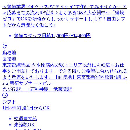
＜警備業界TOPクラスの”テイケイ”で働いてみませんか！？
＞応募までの流れを払拭⇒よくあるQ&A大公開中☆「経験
ゼロ」でOK◎研修からしっかりサポートします！自由シフ
トだから無理なく働こう♪
警備スタッフ
日給
12,500
円〜
14,000
円
勤務地
面接地
東京都練馬区 ※本原稿内の駅・エリア以外にも幅広くお仕
事をご用意しております。できる限りご希望に合わせられる
よう考慮をいたします。【面接地】東京都新宿区歌舞伎町1-
2-2 新宿サブナードビル
光が丘駅、上石神井駅、武蔵関駅
シフト
1日8時間 週1日からOK
交通費支給
未経験OK