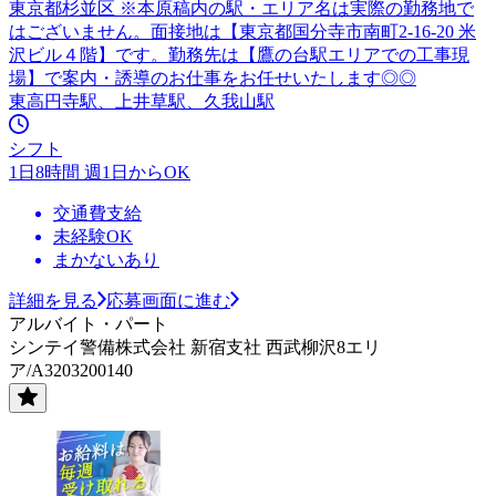
東京都杉並区 ※本原稿内の駅・エリア名は実際の勤務地で
はございません。面接地は【東京都国分寺市南町2-16-20 米
沢ビル４階】です。勤務先は【鷹の台駅エリアでの工事現
場】で案内・誘導のお仕事をお任せいたします◎◎
東高円寺駅、上井草駅、久我山駅
シフト
1日8時間 週1日からOK
交通費支給
未経験OK
まかないあり
詳細を見る
応募画面に進む
アルバイト・パート
シンテイ警備株式会社 新宿支社 西武柳沢8エリ
ア/A3203200140