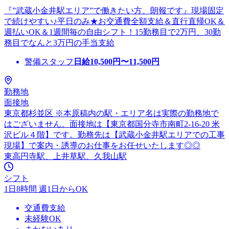
『”武蔵小金井駅エリア”で働きたい方、朗報です』現場固定
で続けやすい♪平日のみ★お交通費全額支給＆直行直帰OK＆
週払いOK＆1週間毎の自由シフト！15勤務目で2万円、30勤
務目でなんと3万円の手当支給
警備スタッフ
日給
10,500
円〜
11,500
円
勤務地
面接地
東京都杉並区 ※本原稿内の駅・エリア名は実際の勤務地で
はございません。面接地は【東京都国分寺市南町2-16-20 米
沢ビル４階】です。勤務先は【武蔵小金井駅エリアでの工事
現場】で案内・誘導のお仕事をお任せいたします◎◎
東高円寺駅、上井草駅、久我山駅
シフト
1日8時間 週1日からOK
交通費支給
未経験OK