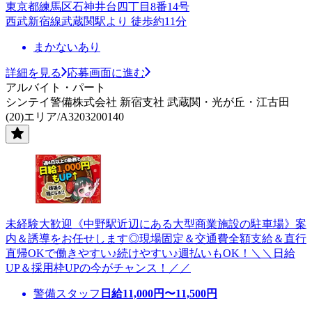
東京都練馬区石神井台四丁目8番14号
西武新宿線武蔵関駅より 徒歩約11分
まかないあり
詳細を見る
応募画面に進む
アルバイト・パート
シンテイ警備株式会社 新宿支社 武蔵関・光が丘・江古田
(20)エリア/A3203200140
未経験大歓迎《中野駅近辺にある大型商業施設の駐車場》案
内＆誘導をお任せします◎現場固定＆交通費全額支給＆直行
直帰OKで働きやすい♪続けやすい♪週払いもOK！＼＼日給
UP＆採用枠UPの今がチャンス！／／
警備スタッフ
日給
11,000
円〜
11,500
円