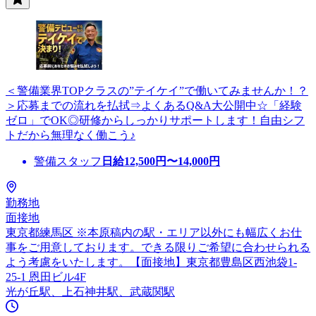
＜警備業界TOPクラスの”テイケイ”で働いてみませんか！？
＞応募までの流れを払拭⇒よくあるQ&A大公開中☆「経験
ゼロ」でOK◎研修からしっかりサポートします！自由シフ
トだから無理なく働こう♪
警備スタッフ
日給
12,500
円〜
14,000
円
勤務地
面接地
東京都練馬区 ※本原稿内の駅・エリア以外にも幅広くお仕
事をご用意しております。できる限りご希望に合わせられる
よう考慮をいたします。【面接地】東京都豊島区西池袋1-
25-1 恩田ビル4F
光が丘駅、上石神井駅、武蔵関駅