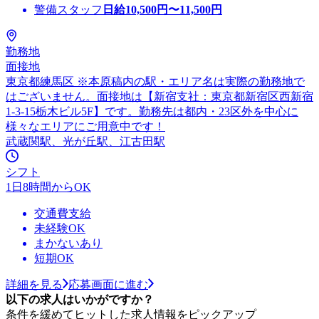
警備スタッフ
日給
10,500
円〜
11,500
円
勤務地
面接地
東京都練馬区 ※本原稿内の駅・エリア名は実際の勤務地で
はございません。面接地は【新宿支社：東京都新宿区西新宿
1-3-15栃木ビル5F】です。勤務先は都内・23区外を中心に
様々なエリアにご用意中です！
武蔵関駅、光が丘駅、江古田駅
シフト
1日8時間からOK
交通費支給
未経験OK
まかないあり
短期OK
詳細を見る
応募画面に進む
以下の求人はいかがですか？
条件を緩めてヒットした求人情報をピックアップ