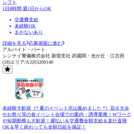
シフト
1日8時間 週1日からOK
交通費支給
未経験OK
まかないあり
詳細を見る
応募画面に進む
アルバイト・パート
シンテイ警備株式会社 新宿支社 武蔵関・光が丘・江古田
(18)エリア/A3203200140
未経験大歓迎《* 夏のイベント沢山集めました *》花火大会
やお祭り等の各イベント会場での案内・誘導業務！Wワーク
や短期勤務も大歓迎！週払い＆交通費全額支給＆直行直帰
OK＆早く終わっても全額日給を保証！