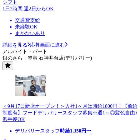
シフト
1日2時間 週2日からOK
交通費支給
未経験OK
まかないあり
詳細を見る
応募画面に進む
アルバイト・パート
銀のさら・釜寅 石神井台店(デリバリー)
＜9月17日新店オープン！＞入社1ヶ月は時給1800円！【前給
制度有】フードデリバリースタッフ募集☆週1～◎髪色自由♪
派手髪OK
デリバリースタッフ
時給
1,350
円〜