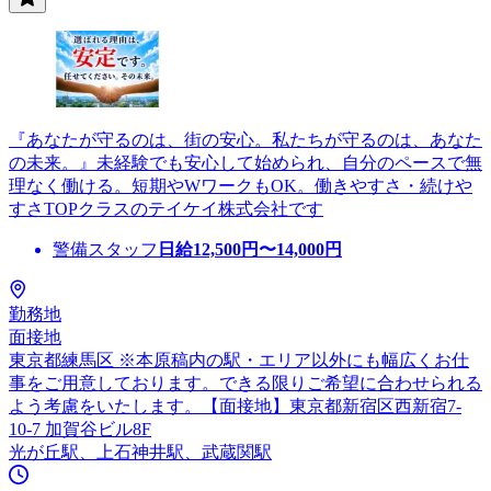
『あなたが守るのは、街の安心。私たちが守るのは、あなた
の未来。』未経験でも安心して始められ、自分のペースで無
理なく働ける。短期やWワークもOK。働きやすさ・続けや
すさTOPクラスのテイケイ株式会社です
警備スタッフ
日給
12,500
円〜
14,000
円
勤務地
面接地
東京都練馬区 ※本原稿内の駅・エリア以外にも幅広くお仕
事をご用意しております。できる限りご希望に合わせられる
よう考慮をいたします。【面接地】東京都新宿区西新宿7-
10-7 加賀谷ビル8F
光が丘駅、上石神井駅、武蔵関駅