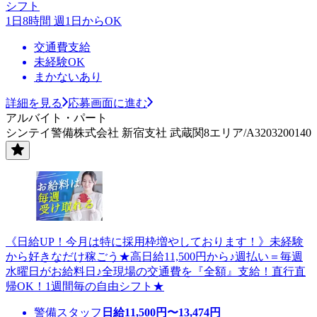
シフト
1日8時間 週1日からOK
交通費支給
未経験OK
まかないあり
詳細を見る
応募画面に進む
アルバイト・パート
シンテイ警備株式会社 新宿支社 武蔵関8エリア/A3203200140
《日給UP！今月は特に採用枠増やしております！》未経験
から好きなだけ稼ごう★高日給11,500円から♪週払い＝毎週
水曜日がお給料日♪全現場の交通費を『全額』支給！直行直
帰OK！1週間毎の自由シフト★
警備スタッフ
日給
11,500
円〜
13,474
円