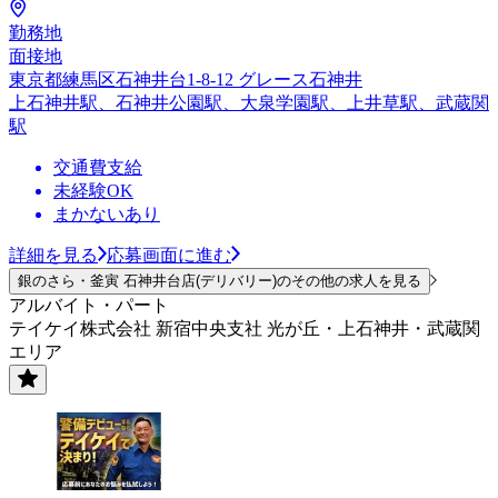
勤務地
面接地
東京都練馬区石神井台1-8-12 グレース石神井
上石神井駅、石神井公園駅、大泉学園駅、上井草駅、武蔵関
駅
交通費支給
未経験OK
まかないあり
詳細を見る
応募画面に進む
銀のさら・釜寅 石神井台店(デリバリー)のその他の求人を見る
アルバイト・パート
テイケイ株式会社 新宿中央支社 光が丘・上石神井・武蔵関
エリア