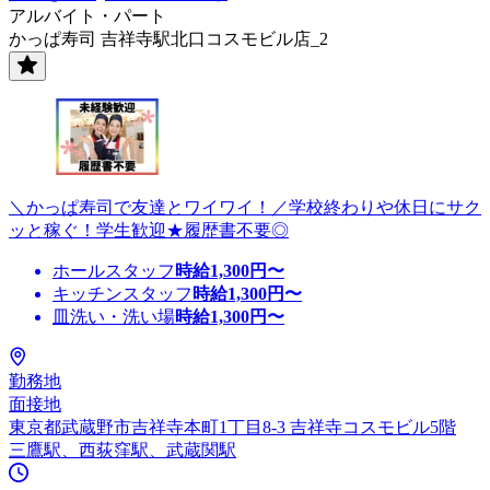
アルバイト・パート
かっぱ寿司 吉祥寺駅北口コスモビル店_2
＼かっぱ寿司で友達とワイワイ！／学校終わりや休日にサク
ッと稼ぐ！学生歓迎★履歴書不要◎
ホールスタッフ
時給
1,300
円〜
キッチンスタッフ
時給
1,300
円〜
皿洗い・洗い場
時給
1,300
円〜
勤務地
面接地
東京都武蔵野市吉祥寺本町1丁目8-3 吉祥寺コスモビル5階
三鷹駅、西荻窪駅、武蔵関駅