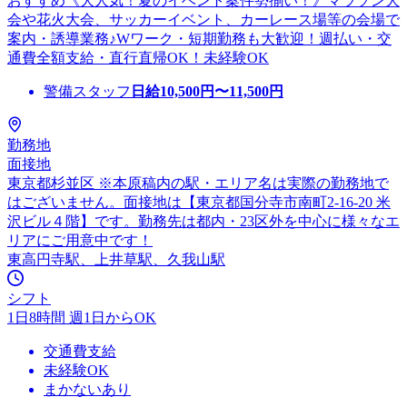
おすすめ《大人気！夏のイベント案件勢揃い！》マラソン大
会や花火大会、サッカーイベント、カーレース場等の会場で
案内・誘導業務♪Wワーク・短期勤務も大歓迎！週払い・交
通費全額支給・直行直帰OK！未経験OK
警備スタッフ
日給
10,500
円〜
11,500
円
勤務地
面接地
東京都杉並区 ※本原稿内の駅・エリア名は実際の勤務地で
はございません。面接地は【東京都国分寺市南町2-16-20 米
沢ビル４階】です。勤務先は都内・23区外を中心に様々なエ
リアにご用意中です！
東高円寺駅、上井草駅、久我山駅
シフト
1日8時間 週1日からOK
交通費支給
未経験OK
まかないあり