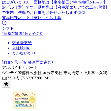
はございません。面接地は【東京都国分寺市南町2-16-20 米
沢ビル４階】です。勤務先は【府中駅エリアでの工事現場】
で案内・誘導のお仕事をお任せいたします◎◎
東高円寺駅、上井草駅、久我山駅
シフト
1日8時間 週1日からOK
交通費支給
未経験OK
まかないあり
詳細を見る
応募画面に進む
アルバイト・パート
シンテイ警備株式会社 国分寺支社 東高円寺・上井草・久我
山(32)エリア/A3203200124