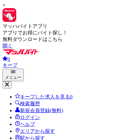
×
マッハバイトアプリ
アプリでお得にバイト探し！
無料ダウンロードはこちら
開く
0
キープ
メニュー
キープした求人を見る
0
検索履歴
新規会員登録(無料)
ログイン
ヘルプ
エリアから探す
駅から探す