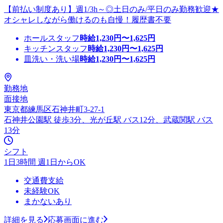
【前払い制度あり】週1/3h～◎土日のみ/平日のみ勤務歓迎★
オシャレしながら働けるのも自慢！履歴書不要
ホールスタッフ
時給
1,230
円〜
1,625
円
キッチンスタッフ
時給
1,230
円〜
1,625
円
皿洗い・洗い場
時給
1,230
円〜
1,625
円
勤務地
面接地
東京都練馬区石神井町3-27-1
石神井公園駅 徒歩3分、光が丘駅 バス12分、武蔵関駅 バス
13分
シフト
1日3時間 週1日からOK
交通費支給
未経験OK
まかないあり
詳細を見る
応募画面に進む