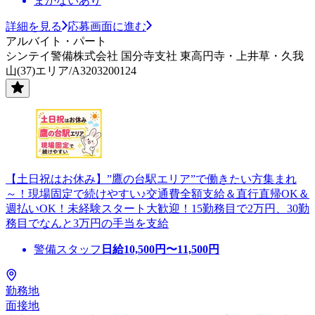
まかないあり
詳細を見る
応募画面に進む
アルバイト・パート
シンテイ警備株式会社 国分寺支社 東高円寺・上井草・久我
山(37)エリア/A3203200124
【土日祝はお休み】”鷹の台駅エリア”で働きたい方集まれ
～！現場固定で続けやすい♪交通費全額支給＆直行直帰OK＆
週払いOK！未経験スタート大歓迎！15勤務目で2万円、30勤
務目でなんと3万円の手当を支給
警備スタッフ
日給
10,500
円〜
11,500
円
勤務地
面接地