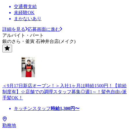
交通費支給
未経験OK
まかないあり
詳細を見る
応募画面に進む
アルバイト・パート
銀のさら・釜寅 石神井台店(メイク)
＜9月17日新店オープン！＞入社1ヶ月は時給1500円！【前給
制度有】☆店舗での調理スタッフ募集◎週1～！髪色自由♪派
手髪OK！
キッチンスタッフ
時給
1,300
円〜
勤務地