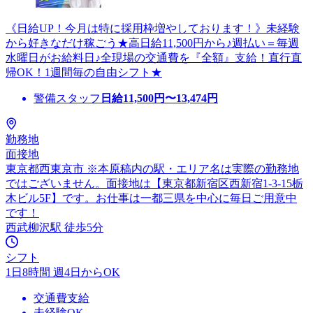
《日給UP！今月は特に採用枠増やしております！》未経験
から好きなだけ稼ごう★高日給11,500円から♪週払い＝毎週
水曜日がお給料日♪全現場の交通費を『全額』支給！直行直
帰OK！1週間毎の自由シフト★
警備スタッフ
日給
11,500
円〜
13,474
円
勤務地
面接地
東京都西東京市 ※本原稿内の駅・エリア名は実際の勤務地
ではございません。面接地は【東京都新宿区西新宿1-3-15栃
木ビル5F】です。お仕事は一都三県を中心に毎日ご用意中
です！
西武柳沢駅 徒歩5分
シフト
1日8時間 週4日からOK
交通費支給
未経験OK