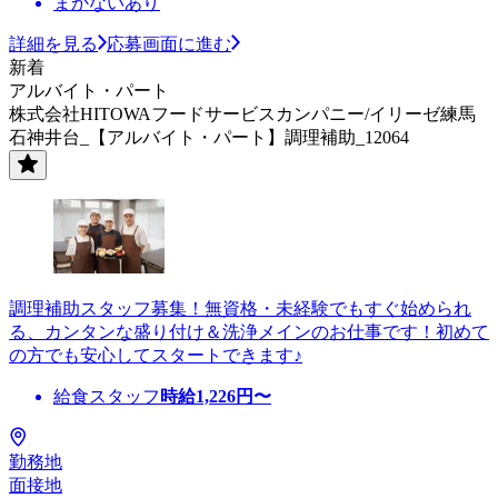
まかないあり
詳細を見る
応募画面に進む
新着
アルバイト・パート
株式会社HITOWAフードサービスカンパニー/イリーゼ練馬
石神井台_【アルバイト・パート】調理補助_12064
調理補助スタッフ募集！無資格・未経験でもすぐ始められ
る、カンタンな盛り付け＆洗浄メインのお仕事です！初めて
の方でも安心してスタートできます♪
給食スタッフ
時給
1,226
円〜
勤務地
面接地