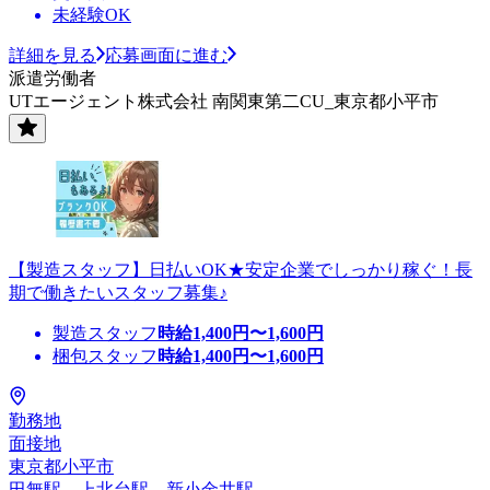
未経験OK
詳細を見る
応募画面に進む
派遣労働者
UTエージェント株式会社 南関東第二CU_東京都小平市
【製造スタッフ】日払いOK★安定企業でしっかり稼ぐ！長
期で働きたいスタッフ募集♪
製造スタッフ
時給
1,400
円〜
1,600
円
梱包スタッフ
時給
1,400
円〜
1,600
円
勤務地
面接地
東京都小平市
田無駅、上北台駅、新小金井駅