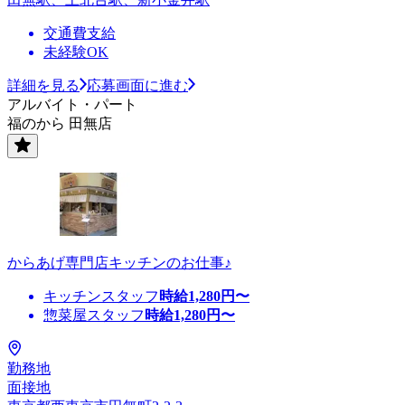
交通費支給
未経験OK
詳細を見る
応募画面に進む
アルバイト・パート
福のから 田無店
からあげ専門店キッチンのお仕事♪
キッチンスタッフ
時給
1,280
円〜
惣菜屋スタッフ
時給
1,280
円〜
勤務地
面接地