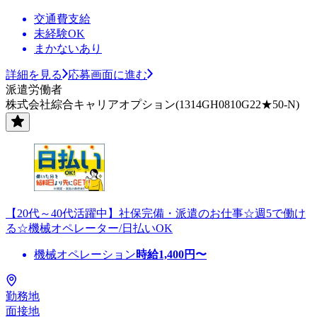
交通費支給
未経験OK
まかないあり
詳細を見る
応募画面に進む
派遣労働者
株式会社綜合キャリアオプション(1314GH0810G22★50-N)
【20代～40代活躍中】社保完備・派遣のお仕事☆週5で働け
る☆機械オペレーター/日払いOK
機械オペレーション
時給
1,400
円〜
勤務地
面接地