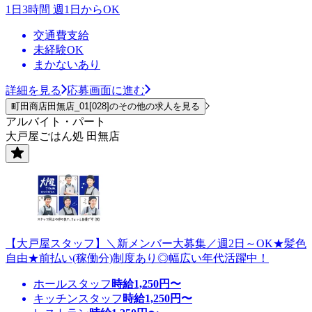
1日3時間 週1日からOK
交通費支給
未経験OK
まかないあり
詳細を見る
応募画面に進む
町田商店田無店_01[028]のその他の求人を見る
アルバイト・パート
大戸屋ごはん処 田無店
【大戸屋スタッフ】＼新メンバー大募集／週2日～OK★髪色
自由★前払い(稼働分)制度あり◎幅広い年代活躍中！
ホールスタッフ
時給
1,250
円〜
キッチンスタッフ
時給
1,250
円〜