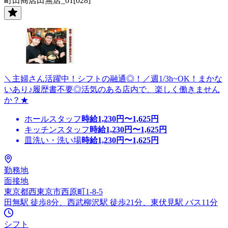
町田商店田無店_01[028]
＼主婦さん活躍中！シフトの融通◎！／週1/3h~OK！まかな
いあり♪履歴書不要◎活気のある店内で、楽しく働きません
か？★
ホールスタッフ
時給
1,230
円〜
1,625
円
キッチンスタッフ
時給
1,230
円〜
1,625
円
皿洗い・洗い場
時給
1,230
円〜
1,625
円
勤務地
面接地
東京都西東京市西原町1-8-5
田無駅 徒歩8分、西武柳沢駅 徒歩21分、東伏見駅 バス11分
シフト