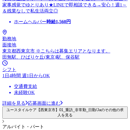
家事感覚でゆとりあり★LINEで即相談できる→安心！週1～
＆残業なしで私生活両立◎
ホームヘルパー
時給
1,560
円
勤務地
面接地
東京都西東京市 ※こちらは募集エリアとなります。
田無駅、ひばりケ丘(東京)駅、保谷駅
シフト
1日4時間 週1日からOK
交通費支給
未経験OK
詳細を見る
応募画面に進む
ユースタイルケア【西東京市】01_重訪_非常勤_日勤/Jaのその他の求
人を見る
アルバイト・パート