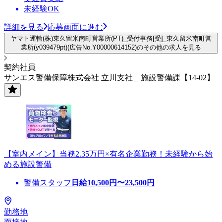
未経験OK
詳細を見る
応募画面に進む
ヤマト運輸(株)東久留米南町営業所(PT)_受付事務[受]_東久留米南町営
業所(y039479pt)(広告No.Y00000614152)のその他の求人を見る
契約社員
サンエス警備保障株式会社 立川支社＿施設警備課【14-02】
【室内メイン】当務2.35万円×有名企業勤務！未経験から始
める施設警備
警備スタッフ
日給
10,500
円〜
23,500
円
勤務地