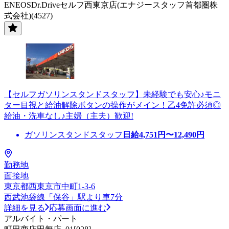
ENEOSDr.Driveセルフ西東京店(エナジースタッフ首都圏株
式会社)(4527)
【セルフガソリンスタンドスタッフ】未経験でも安心♪モニ
ター目視と給油解除ボタンの操作がメイン！乙4免許必須◎
給油・洗車なし♪主婦（主夫）歓迎!
ガソリンスタンドスタッフ
日給
4,751
円〜
12,490
円
勤務地
面接地
東京都西東京市中町1-3-6
西武池袋線「保谷」駅より車7分
詳細を見る
応募画面に進む
アルバイト・パート