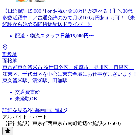
【日給保証15,000円 or お祝い金10万円が選べる！】＼30代
多数活躍中！／普通免許のみで月収100万円超えも可！《未
経験から始める軽貨物配送ドライバー》
配送・物流スタッフ
日給
15,000
円〜
勤務地
面接地
東京都東久留米市 ※世田谷区、多摩市、品川区、目黒区、
江東区、千代田区を中心に東京全域にお仕事がございます！
東久留米駅、清瀬駅、田無駅
交通費支給
未経験OK
詳細を見る
応募画面に進む
アルバイト・パート
【福祉施設】東京都西東京市南町近辺の施設(207600)