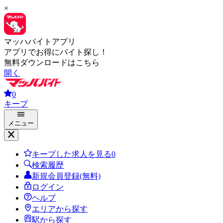
×
マッハバイトアプリ
アプリでお得にバイト探し！
無料ダウンロードはこちら
開く
0
キープ
メニュー
キープした求人を見る
0
検索履歴
新規会員登録(無料)
ログイン
ヘルプ
エリアから探す
駅から探す