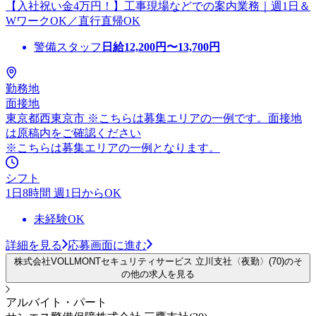
【入社祝い金4万円！】工事現場などでの案内業務｜週1日＆
WワークOK／直行直帰OK
警備スタッフ
日給
12,200
円〜
13,700
円
勤務地
面接地
東京都西東京市 ※こちらは募集エリアの一例です。面接地
は原稿内をご確認ください
※こちらは募集エリアの一例となります。
シフト
1日8時間 週1日からOK
未経験OK
詳細を見る
応募画面に進む
株式会社VOLLMONTセキュリティサービス 立川支社〈夜勤〉(70)のそ
の他の求人を見る
アルバイト・パート