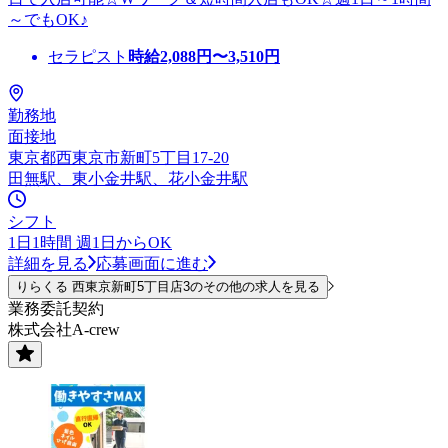
～でもOK♪
セラピスト
時給
2,088
円〜
3,510
円
勤務地
面接地
東京都西東京市新町5丁目17-20
田無駅、東小金井駅、花小金井駅
シフト
1日1時間 週1日からOK
詳細を見る
応募画面に進む
りらくる 西東京新町5丁目店3のその他の求人を見る
業務委託契約
株式会社A-crew