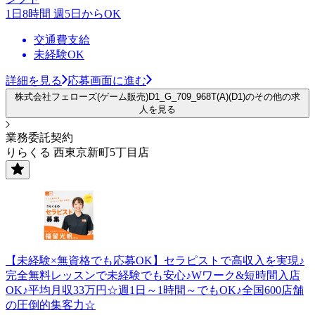
1日8時間 週5日からOK
交通費支給
未経験OK
詳細を見る
応募画面に進む
株式会社フェローズ(ゲーム販売)D1_G_709_968T(A)(D1)のその他の求
人を見る
業務委託契約
りらくる 西東京新町5丁目店
【未経験×無資格でも応募OK】セラピストで高収入を実現♪
完全無料レッスンで未経験でも安心♪Wワーク&短時間入店
OK♪平均月収33万円☆週1日～1時間～でもOK♪全国600店舗
の圧倒的集客力☆