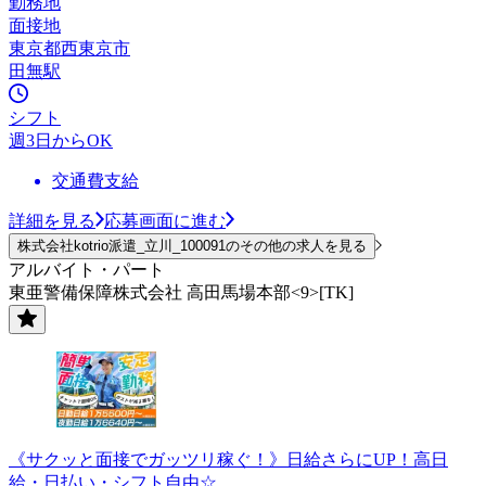
勤務地
面接地
東京都西東京市
田無駅
シフト
週3日からOK
交通費支給
詳細を見る
応募画面に進む
株式会社kotrio派遣_立川_100091のその他の求人を見る
アルバイト・パート
東亜警備保障株式会社 高田馬場本部<9>[TK]
《サクッと面接でガッツリ稼ぐ！》日給さらにUP！高日
給・日払い・シフト自由☆