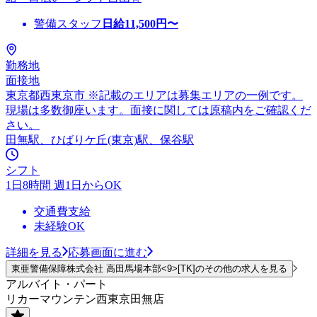
警備スタッフ
日給
11,500
円〜
勤務地
面接地
東京都西東京市 ※記載のエリアは募集エリアの一例です。
現場は多数御座います。面接に関しては原稿内をご確認くだ
さい。
田無駅、ひばりケ丘(東京)駅、保谷駅
シフト
1日8時間 週1日からOK
交通費支給
未経験OK
詳細を見る
応募画面に進む
東亜警備保障株式会社 高田馬場本部<9>[TK]のその他の求人を見る
アルバイト・パート
リカーマウンテン西東京田無店