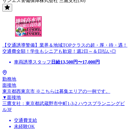
サンエス警備保障株式会社 三鷹支社(30)
【交通誘導警備】業界＆地域TOPクラスの超・厚・待・遇！
交通費全額！学生もシニアも歓迎！週2日～＆日払い◎
車両誘導スタッフ
日給
13,500
円〜
17,000
円
勤務地
面接地
東京都西東京市 ※こちらは募集エリアの一例です。
▼面接地
三鷹支社：東京都武蔵野市中町1-3-2 ハウスプランニングビ
ル3F
交通費支給
未経験OK