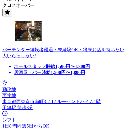
クロスオーバー
バーテンダー経験者優遇・未経験OK・将来お店を持ちたい
人いらっしゃい!
ホールスタッフ
時給
1,500
円〜
1,800
円
居酒屋・バー
時給
1,500
円〜
1,800
円
勤務地
面接地
東京都西東京市南町3-2-12 ルーセントハイム1階
田無駅 徒歩3分
シフト
1日8時間 週5日からOK