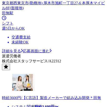
東京都西東京市(勤務地) 厚木市旭町一丁目27-6 本厚木マイビ
ル8F(面接地)
田無駅
シフト
週5日からOK
交通費支給
未経験OK
詳細を見る
応募画面に進む
派遣労働者
株式会社スタッフサービス/A22312
時給3600円/【C言語】製造メーカーで組み込み開発＊田無
システム関連
時給
3,600
円〜