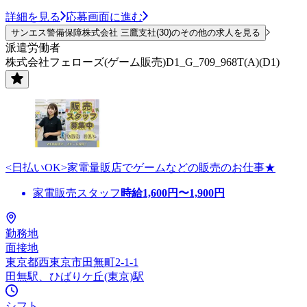
詳細を見る
応募画面に進む
サンエス警備保障株式会社 三鷹支社(30)のその他の求人を見る
派遣労働者
株式会社フェローズ(ゲーム販売)D1_G_709_968T(A)(D1)
<日払いOK>家電量販店でゲームなどの販売のお仕事★
家電販売スタッフ
時給
1,600
円〜
1,900
円
勤務地
面接地
東京都西東京市田無町2-1-1
田無駅、ひばりケ丘(東京)駅
シフト