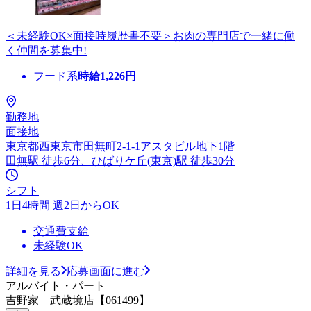
＜未経験OK×面接時履歴書不要＞お肉の専門店で一緒に働
く仲間を募集中!
フード系
時給
1,226
円
勤務地
面接地
東京都西東京市田無町2-1-1アスタビル地下1階
田無駅 徒歩6分、ひばりケ丘(東京)駅 徒歩30分
シフト
1日4時間 週2日からOK
交通費支給
未経験OK
詳細を見る
応募画面に進む
アルバイト・パート
吉野家 武蔵境店【061499】