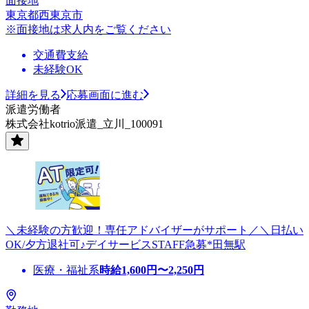
面接地
東京都西東京市
※面接地は求人内をご覧ください
交通費支給
未経験OK
詳細を見る
応募画面に進む
派遣労働者
株式会社kotrio派遣_立川_100091
＼未経験の方歓迎！専任アドバイザーがサポート／＼日払い
OK/夕方退社可♪デイサービスSTAFF急募*田無駅
医療・福祉系
時給
1,600
円〜
2,250
円