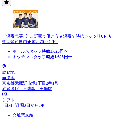
【深夜急募!!】吉野家で働こう★深夜で時給ガッツリUP!★
髪型髪色自由★賄い70%OFF!!
ホールスタッフ
時給
1,625
円〜
キッチンスタッフ
時給
1,625
円〜
勤務地
面接地
東京都武蔵野市境1丁目2番1号
武蔵境駅、三鷹駅、田無駅
シフト
1日3時間 週2日からOK
交通費支給