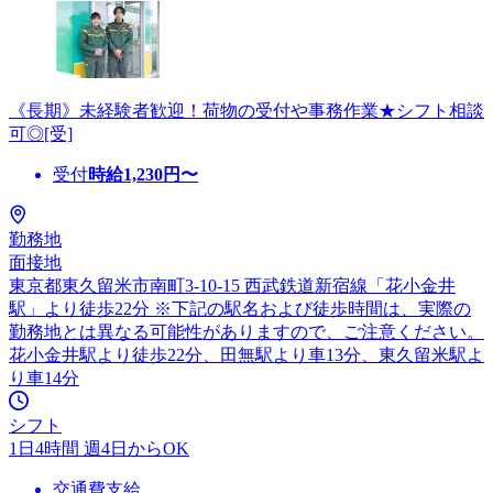
《長期》未経験者歓迎！荷物の受付や事務作業★シフト相談
可◎[受]
受付
時給
1,230
円〜
勤務地
面接地
東京都東久留米市南町3-10-15 西武鉄道新宿線「花小金井
駅」より徒歩22分 ※下記の駅名および徒歩時間は、実際の
勤務地とは異なる可能性がありますので、ご注意ください。
花小金井駅より徒歩22分、田無駅より車13分、東久留米駅よ
り車14分
シフト
1日4時間 週4日からOK
交通費支給