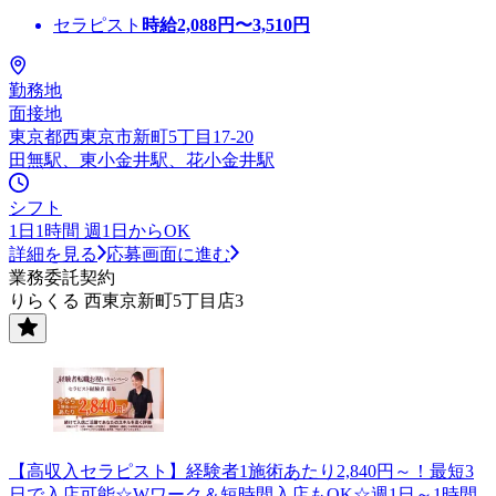
セラピスト
時給
2,088
円〜
3,510
円
勤務地
面接地
東京都西東京市新町5丁目17-20
田無駅、東小金井駅、花小金井駅
シフト
1日1時間 週1日からOK
詳細を見る
応募画面に進む
業務委託契約
りらくる 西東京新町5丁目店3
【高収入セラピスト】経験者1施術あたり2,840円～！最短3
日で入店可能☆Wワーク＆短時間入店もOK☆週1日～1時間