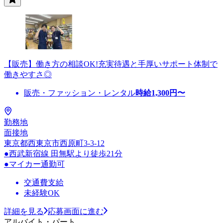
【販売】働き方の相談OK!充実待遇と手厚いサポート体制で
働きやすさ◎
販売・ファッション・レンタル
時給
1,300
円〜
勤務地
面接地
東京都西東京市西原町3-3-12
●西武新宿線 田無駅より徒歩21分
●マイカー通勤可
交通費支給
未経験OK
詳細を見る
応募画面に進む
アルバイト・パート