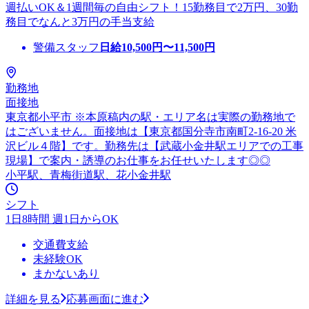
週払いOK＆1週間毎の自由シフト！15勤務目で2万円、30勤
務目でなんと3万円の手当支給
警備スタッフ
日給
10,500
円〜
11,500
円
勤務地
面接地
東京都小平市 ※本原稿内の駅・エリア名は実際の勤務地で
はございません。面接地は【東京都国分寺市南町2-16-20 米
沢ビル４階】です。勤務先は【武蔵小金井駅エリアでの工事
現場】で案内・誘導のお仕事をお任せいたします◎◎
小平駅、青梅街道駅、花小金井駅
シフト
1日8時間 週1日からOK
交通費支給
未経験OK
まかないあり
詳細を見る
応募画面に進む