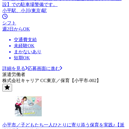
設】での駐車場警備です。
小平駅、小川(東京)駅
シフト
週2日からOK
交通費支給
未経験OK
まかないあり
短期OK
詳細を見る
応募画面に進む
派遣労働者
株式会社キャリア CC東京／保育【小平市-002】
小平市／子どもたち一人ひとりに寄り添う保育を実践♪【派