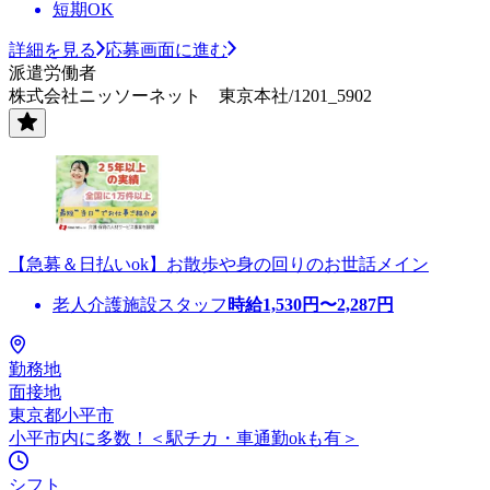
短期OK
詳細を見る
応募画面に進む
派遣労働者
株式会社ニッソーネット 東京本社/1201_5902
【急募＆日払いok】お散歩や身の回りのお世話メイン
老人介護施設スタッフ
時給
1,530
円〜
2,287
円
勤務地
面接地
東京都小平市
小平市内に多数！＜駅チカ・車通勤okも有＞
シフト