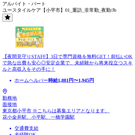
アルバイト・パート
ユースタイルケア【小平市】01_重訪_非常勤_夜勤/Jb
【夜間見守りSTAFF】3日で専門資格を無料GET！前払いOK
で急な出費も安心◎安定企業で、未経験から将来役立つスキ
ルと高収入をその手に！
ホームヘルパー
時給
1,881
円〜
1,945
円
勤務地
面接地
東京都小平市 ※こちらは募集エリアとなります。
花小金井駅、小平駅、一橋学園駅
交通費支給
未経験OK