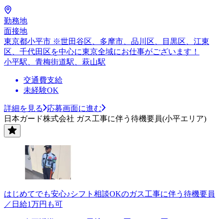
勤務地
面接地
東京都小平市 ※世田谷区、多摩市、品川区、目黒区、江東
区、千代田区を中心に東京全域にお仕事がございます！
小平駅、青梅街道駅、萩山駅
交通費支給
未経験OK
詳細を見る
応募画面に進む
日本ガード株式会社 ガス工事に伴う待機要員(小平エリア)
はじめてでも安心♪シフト相談OKのガス工事に伴う待機要員
／日給1万円も可