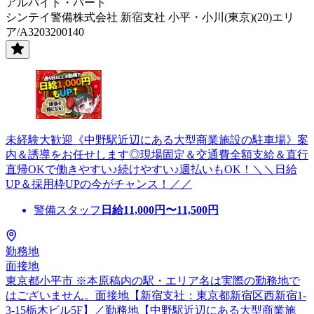
アルバイト・パート
シンテイ警備株式会社 新宿支社 小平・小川(東京)(20)エリ
ア/A3203200140
未経験大歓迎《中野駅近辺にある大型商業施設の駐車場》案
内＆誘導をお任せします◎現場固定＆交通費全額支給＆直行
直帰OKで働きやすい♪続けやすい♪週払いもOK！＼＼日給
UP＆採用枠UPの今がチャンス！／／
警備スタッフ
日給
11,000
円〜
11,500
円
勤務地
面接地
東京都小平市 ※本原稿内の駅・エリア名は実際の勤務地で
はございません。面接地【新宿支社：東京都新宿区西新宿1-
3-15栃木ビル5F】／勤務地【中野駅近辺にある大型商業施