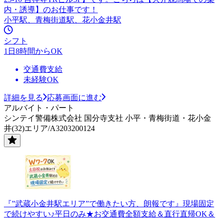
内・誘導】のお仕事です！
小平駅、青梅街道駅、花小金井駅
シフト
1日8時間からOK
交通費支給
未経験OK
詳細を見る
応募画面に進む
アルバイト・パート
シンテイ警備株式会社 国分寺支社 小平・青梅街道・花小金
井(32)エリア/A3203200124
『”武蔵小金井駅エリア”で働きたい方、朗報です』現場固定
で続けやすい♪平日のみ★お交通費全額支給＆直行直帰OK＆