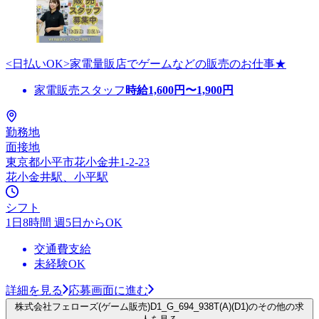
<日払いOK>家電量販店でゲームなどの販売のお仕事★
家電販売スタッフ
時給
1,600
円〜
1,900
円
勤務地
面接地
東京都小平市花小金井1-2-23
花小金井駅、小平駅
シフト
1日8時間 週5日からOK
交通費支給
未経験OK
詳細を見る
応募画面に進む
株式会社フェローズ(ゲーム販売)D1_G_694_938T(A)(D1)のその他の求