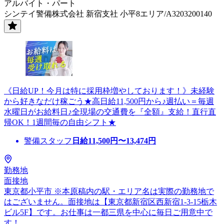
アルバイト・パート
シンテイ警備株式会社 新宿支社 小平8エリア/A3203200140
《日給UP！今月は特に採用枠増やしております！》未経験
から好きなだけ稼ごう★高日給11,500円から♪週払い＝毎週
水曜日がお給料日♪全現場の交通費を『全額』支給！直行直
帰OK！1週間毎の自由シフト★
警備スタッフ
日給
11,500
円〜
13,474
円
勤務地
面接地
東京都小平市 ※本原稿内の駅・エリア名は実際の勤務地で
はございません。面接地は【東京都新宿区西新宿1-3-15栃木
ビル5F】です。お仕事は一都三県を中心に毎日ご用意中で
す！