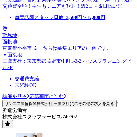
交通費全額！学生もシニアも歓迎！週2日～＆日払い◎
車両誘導スタッフ
日給
13,500
円〜
17,000
円
勤務地
面接地
東京都小平市 ※こちらは募集エリアの一例です。
▼面接地
三鷹支社：東京都武蔵野市中町1-3-2 ハウスプランニングビ
ル3F
交通費支給
未経験OK
詳細を見る
応募画面に進む
サンエス警備保障株式会社 三鷹支社(7)のその他の求人を見る
派遣労働者
株式会社スタッフサービス/740702