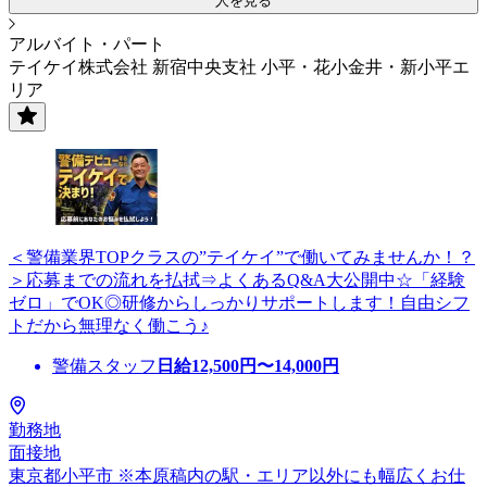
人を見る
アルバイト・パート
テイケイ株式会社 新宿中央支社 小平・花小金井・新小平エ
リア
＜警備業界TOPクラスの”テイケイ”で働いてみませんか！？
＞応募までの流れを払拭⇒よくあるQ&A大公開中☆「経験
ゼロ」でOK◎研修からしっかりサポートします！自由シフ
トだから無理なく働こう♪
警備スタッフ
日給
12,500
円〜
14,000
円
勤務地
面接地
東京都小平市 ※本原稿内の駅・エリア以外にも幅広くお仕