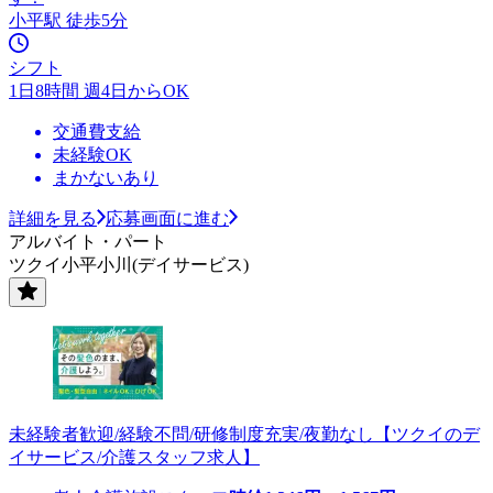
小平駅 徒歩5分
シフト
1日8時間 週4日からOK
交通費支給
未経験OK
まかないあり
詳細を見る
応募画面に進む
アルバイト・パート
ツクイ小平小川(デイサービス)
未経験者歓迎/経験不問/研修制度充実/夜勤なし【ツクイのデ
イサービス/介護スタッフ求人】