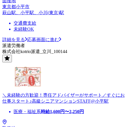
面接地
東京都小平市
萩山駅、小平駅、小川(東京)駅
交通費支給
未経験OK
詳細を見る
応募画面に進む
派遣労働者
株式会社kotrio派遣_立川_100144
＼未経験の方歓迎！専任アドバイザーがサポート／すぐにお
仕事スタート♪高級シニアマンションSTAFF@小平駅
医療・福祉系
時給
1,600
円〜
2,250
円