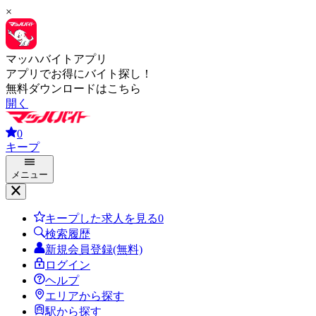
×
マッハバイトアプリ
アプリでお得にバイト探し！
無料ダウンロードはこちら
開く
0
キープ
メニュー
キープした求人を見る
0
検索履歴
新規会員登録(無料)
ログイン
ヘルプ
エリアから探す
駅から探す