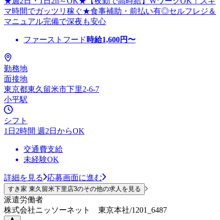
★週2日・1日2h～OK★【夜勤で高時給】WワークOK！スキ
マ時間でガッツリ稼ぐ★食事補助・前払い有◎セルフレジ＆
マニュアル完備で深夜も安心
ファーストフード
時給
1,600
円〜
勤務地
面接地
東京都東久留米市下里2-6-7
小平駅
シフト
1日2時間 週2日からOK
交通費支給
未経験OK
詳細を見る
応募画面に進む
すき家 東久留米下里店3のその他の求人を見る
派遣労働者
株式会社ニッソーネット 東京本社/1201_6487