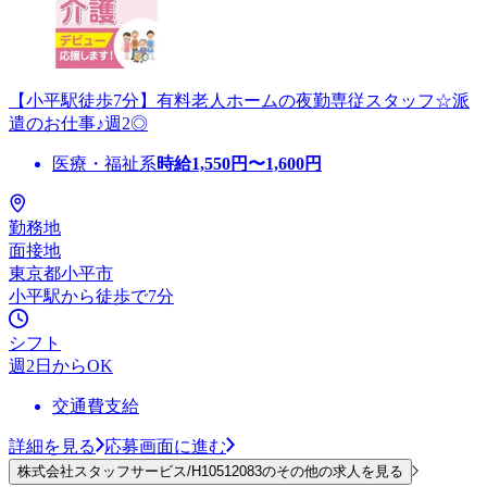
【小平駅徒歩7分】有料老人ホームの夜勤専従スタッフ☆派
遣のお仕事♪週2◎
医療・福祉系
時給
1,550
円〜
1,600
円
勤務地
面接地
東京都小平市
小平駅から徒歩で7分
シフト
週2日からOK
交通費支給
詳細を見る
応募画面に進む
株式会社スタッフサービス/H10512083のその他の求人を見る