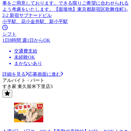
事をご用意しております。できる限りご希望に合わせられる
よう考慮をいたします。【面接地】東京都新宿区歌舞伎町1-
2-2 新宿サブナードビル
小平駅、花小金井駅、新小平駅
シフト
1日8時間 週1日からOK
交通費支給
未経験OK
まかないあり
詳細を見る
応募画面に進む
アルバイト・パート
すき家 東久留米下里店3