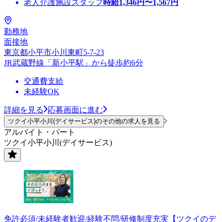
老人介護施設スタッフ
時給
1,346
円〜
1,567
円
勤務地
面接地
東京都小平市小川東町5-7-23
JR武蔵野線「新小平駅」から徒歩約6分
交通費支給
未経験OK
詳細を見る
応募画面に進む
ツクイ小平小川(デイサービス)のその他の求人を見る
アルバイト・パート
ツクイ小平小川(デイサービス)
免許必須/未経験者歓迎/経験不問/研修制度充実【ツクイのデ