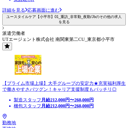
詳細を見る
応募画面に進む
ユースタイルケア【小平市】01_重訪_非常勤_夜勤/Jbのその他の求人
を見る
派遣労働者
UTエージェント株式会社 南関東第二CU_東京都小平市
【プライム市場上場】大手グループの安定力★充実福利厚生
で働きやすさバツグン！キャリア支援制度もバッチリ◎
製造スタッフ
月給
212,000
円〜
260,000
円
梱包スタッフ
月給
212,000
円〜
260,000
円
勤務地