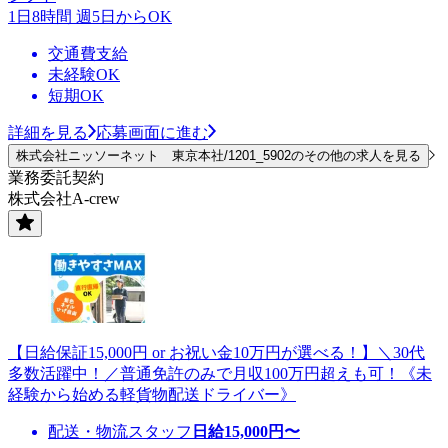
1日8時間 週5日からOK
交通費支給
未経験OK
短期OK
詳細を見る
応募画面に進む
株式会社ニッソーネット 東京本社/1201_5902のその他の求人を見る
業務委託契約
株式会社A-crew
【日給保証15,000円 or お祝い金10万円が選べる！】＼30代
多数活躍中！／普通免許のみで月収100万円超えも可！《未
経験から始める軽貨物配送ドライバー》
配送・物流スタッフ
日給
15,000
円〜