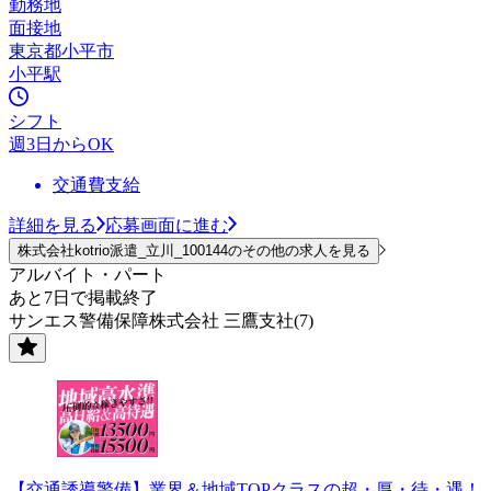
勤務地
面接地
東京都小平市
小平駅
シフト
週3日からOK
交通費支給
詳細を見る
応募画面に進む
株式会社kotrio派遣_立川_100144のその他の求人を見る
アルバイト・パート
あと7日で掲載終了
サンエス警備保障株式会社 三鷹支社(7)
【交通誘導警備】業界＆地域TOPクラスの超・厚・待・遇！