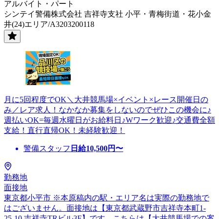
アルバイト・パート
シンテイ警備株式会社 吉祥寺支社 小平・青梅街道・花小金
井(24)エリア/A3203200118
月に5回程度でOK＼大井競馬場×イベント×レース開催日の
み／レア求人！なかなか募集をしないのでぜひこの機会に♪
週払いOK=毎週水曜日がお給料日♪Wワーク歓迎♪交通費全額
支給！直行直帰OK！未経験歓迎！
警備スタッフ
日給
10,500
円〜
勤務地
面接地
東京都小平市 ※本原稿内の駅・エリア名は実際の勤務地で
はございません。面接地は【東京都武蔵野市吉祥寺本町1-
25-10 吉祥寺TRビル3F】です。こちらは【大井競馬場での案