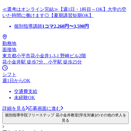
≪選考はオンライン完結≫【週1日・1科目～OK】大学の空
いた時間に働けます◎【夏期講習短期OK】
個別指導講師
1コマ
2,260
円〜
3,590
円
勤務地
面接地
東京都小平市花小金井1-3-1 野崎ビル2階
花小金井駅 徒歩7分、小平駅 徒歩25分
シフト
週1日からOK
交通費支給
未経験OK
詳細を見る
応募画面に進む
個別指導学院フリーステップ 花小金井教室(学生対象)のその他の求人を
見る