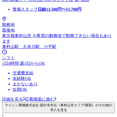
警備スタッフ
日給
13,500
円〜
15,700
円
勤務地
面接地
東京都東村山市 ※希望の勤務地で勤務できない場合もあり
ます
東村山駅、久米川駅、小平駅
シフト
1日8時間 週1日からOK
交通費支給
未経験OK
まかないあり
短期OK
詳細を見る
応募画面に進む
テイシン警備株式会社 国分寺支社（東村山市エリア/夜勤）のその他の
求人を見る