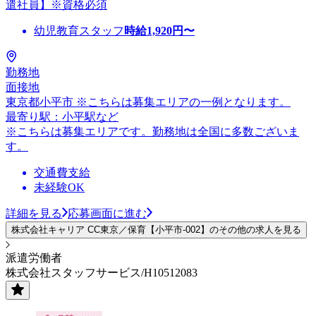
遣社員】※資格必須
幼児教育スタッフ
時給
1,920
円〜
勤務地
面接地
東京都小平市 ※こちらは募集エリアの一例となります。
最寄り駅：小平駅など
※こちらは募集エリアです。勤務地は全国に多数ございま
す。
交通費支給
未経験OK
詳細を見る
応募画面に進む
株式会社キャリア CC東京／保育【小平市-002】のその他の求人を見る
派遣労働者
株式会社スタッフサービス/H10512083