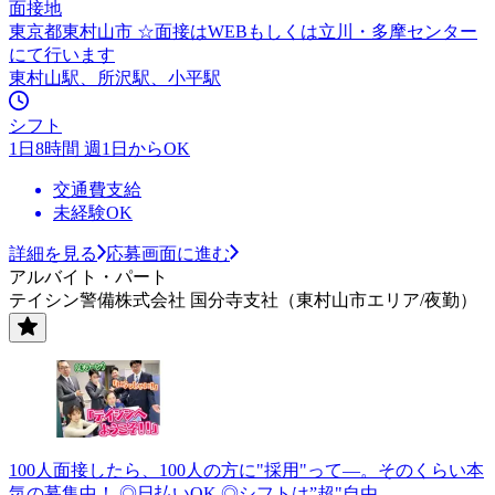
面接地
東京都東村山市 ☆面接はWEBもしくは立川・多摩センター
にて行います
東村山駅、所沢駅、小平駅
シフト
1日8時間 週1日からOK
交通費支給
未経験OK
詳細を見る
応募画面に進む
アルバイト・パート
テイシン警備株式会社 国分寺支社（東村山市エリア/夜勤）
100人面接したら、100人の方に"採用"って―。そのくらい本
気の募集中！ ◎日払いOK ◎シフトは”超"自由