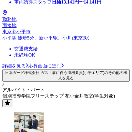
車両誘導スタッフ
日給
13,141
円〜
14,141
円
勤務地
面接地
東京都小平市
小平駅 徒歩5分、新小平駅、小川(東京)駅
交通費支給
未経験OK
詳細を見る
応募画面に進む
日本ガード株式会社 ガス工事に伴う待機要員(小平エリア)のその他の求
人を見る
アルバイト・パート
個別指導学院フリーステップ 花小金井教室(学生対象)