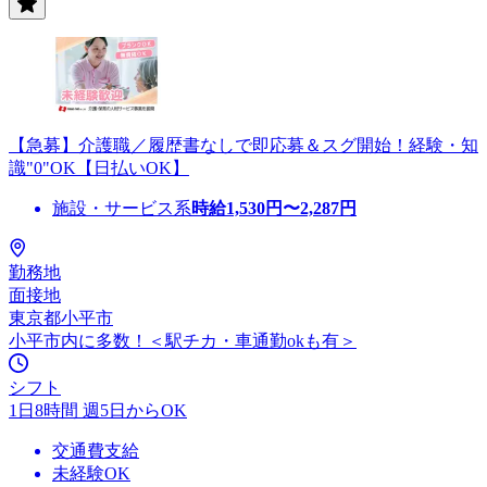
【急募】介護職／履歴書なしで即応募＆スグ開始！経験・知
識"0"OK【日払いOK】
施設・サービス系
時給
1,530
円〜
2,287
円
勤務地
面接地
東京都小平市
小平市内に多数！＜駅チカ・車通勤okも有＞
シフト
1日8時間 週5日からOK
交通費支給
未経験OK