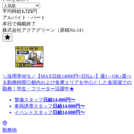
平均時給
1,725
円
アルバイト・パート
本日で掲載終了
株式会社アクアグリーン（原稿No.14）
＼採用率98％／【MAX日給14000円×日払い】週1～OK♪選べ
る勤務時間◎都内および多摩エリアを中心とした各現場での
勤務！学生・フリーター活躍中★
警備スタッフ
日給
14,000
円〜
車両誘導スタッフ
日給
14,000
円〜
イベントスタッフ
日給
14,000
円〜
勤務地