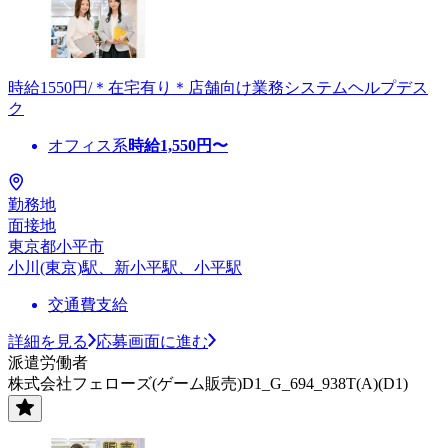
時給1550円/＊在宅有り＊店舗向け業務システムヘルプデス
ク
オフィス系
時給
1,550
円〜
勤務地
面接地
東京都小平市
小川(東京)駅、新小平駅、小平駅
交通費支給
詳細を見る
応募画面に進む
派遣労働者
株式会社フェローズ(ゲーム販売)D1_G_694_938T(A)(D1)