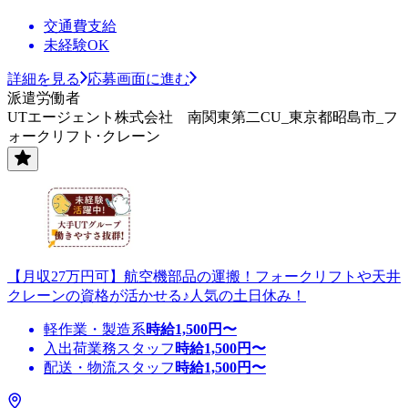
交通費支給
未経験OK
詳細を見る
応募画面に進む
派遣労働者
UTエージェント株式会社 南関東第二CU_東京都昭島市_フ
ォークリフト･クレーン
【月収27万円可】航空機部品の運搬！フォークリフトや天井
クレーンの資格が活かせる♪人気の土日休み！
軽作業・製造系
時給
1,500
円〜
入出荷業務スタッフ
時給
1,500
円〜
配送・物流スタッフ
時給
1,500
円〜