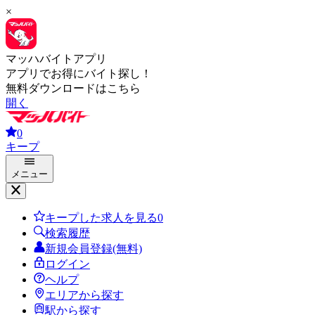
×
マッハバイトアプリ
アプリでお得にバイト探し！
無料ダウンロードはこちら
開く
0
キープ
メニュー
キープした求人を見る
0
検索履歴
新規会員登録(無料)
ログイン
ヘルプ
エリアから探す
駅から探す