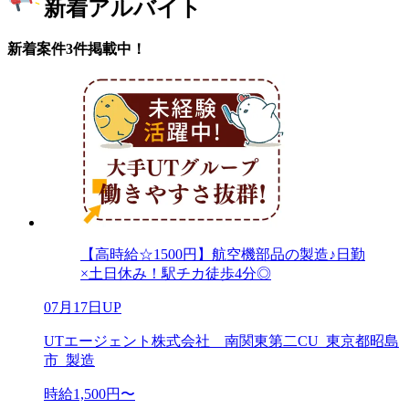
新着アルバイト
新着案件3件掲載中！
【高時給☆1500円】航空機部品の製造♪日勤
×土日休み！駅チカ徒歩4分◎
07月17日UP
UTエージェント株式会社 南関東第二CU_東京都昭島
市_製造
時給1,500円〜