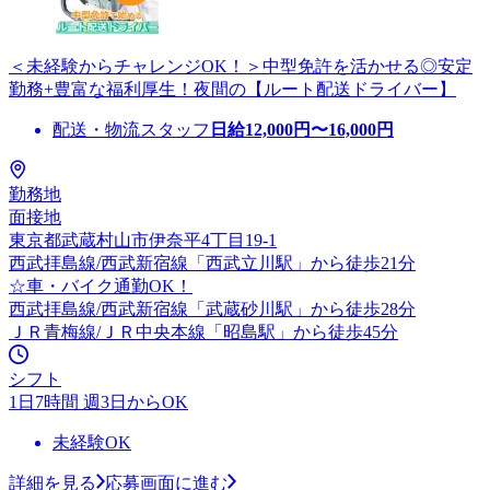
＜未経験からチャレンジOK！＞中型免許を活かせる◎安定
勤務+豊富な福利厚生！夜間の【ルート配送ドライバー】
配送・物流スタッフ
日給
12,000
円〜
16,000
円
勤務地
面接地
東京都武蔵村山市伊奈平4丁目19-1
西武拝島線/西武新宿線「西武立川駅」から徒歩21分
☆車・バイク通勤OK！
西武拝島線/西武新宿線「武蔵砂川駅」から徒歩28分
ＪＲ青梅線/ＪＲ中央本線「昭島駅」から徒歩45分
シフト
1日7時間 週3日からOK
未経験OK
詳細を見る
応募画面に進む