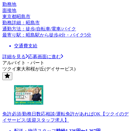
勤務地
面接地
東京都昭島市
勤務詳細：昭島市
通勤方法：徒歩/自転車/電車/バイク
最寄り駅：昭島駅から徒歩4分・バイク5分
交通費支給
詳細を見る
応募画面に進む
アルバイト・パート
ツクイ東大和桜が丘(デイサービス)
免許必須/勤務日数応相談/運転免許があればOK【ツクイのデ
イサービス/送迎スタッフ求人】
配送・物流スタッフ
時給
1,226
円〜
1,267
円