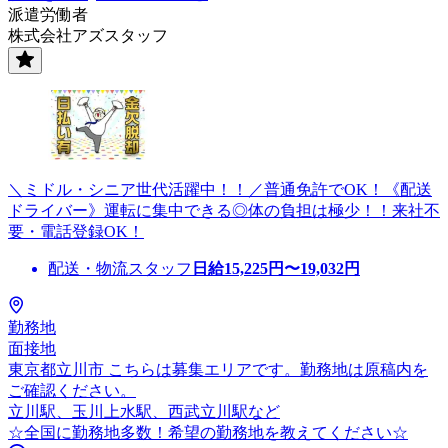
派遣労働者
株式会社アズスタッフ
＼ミドル・シニア世代活躍中！！／普通免許でOK！《配送
ドライバー》運転に集中できる◎体の負担は極少！！来社不
要・電話登録OK！
配送・物流スタッフ
日給
15,225
円〜
19,032
円
勤務地
面接地
東京都立川市 こちらは募集エリアです。勤務地は原稿内を
ご確認ください。
立川駅、玉川上水駅、西武立川駅など
☆全国に勤務地多数！希望の勤務地を教えてください☆