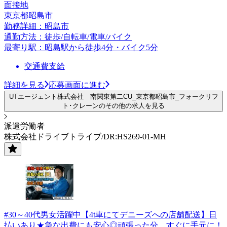
面接地
東京都昭島市
勤務詳細：昭島市
通勤方法：徒歩/自転車/電車/バイク
最寄り駅：昭島駅から徒歩4分・バイク5分
交通費支給
詳細を見る
応募画面に進む
UTエージェント株式会社 南関東第二CU_東京都昭島市_フォークリフ
ト･クレーンのその他の求人を見る
派遣労働者
株式会社ドライブトライブ/DR:HS269-01-MH
#30～40代男女活躍中【4t車にてデニーズへの店舗配送】日
払いあり★急な出費にも安心◎頑張った分、すぐに手元に！