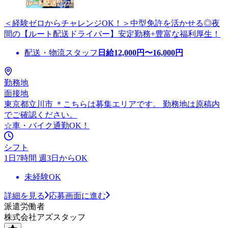
＜経験ゼロからチャレンジOK！＞中型免許を活かせる◎夜
間の【ルート配送ドライバー】安定勤務+豊富な福利厚生！
配送・物流スタッフ
日給
12,000
円〜
16,000
円
勤務地
面接地
東京都立川市 ＊こちらは募集エリアです。 勤務地は原稿内
でご確認ください。
☆車・バイク通勤OK！
シフト
1日7時間 週3日からOK
未経験OK
詳細を見る
応募画面に進む
派遣労働者
株式会社アズスタッフ