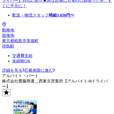
ライバー】日払いあり★急な出費にも安心◎頑張った分、す
ぐに手元に！
配送・物流スタッフ
時給
1,650
円〜
勤務地
面接地
東京都昭島市美堀町
拝島駅
交通費支給
未経験OK
詳細を見る
応募画面に進む
アルバイト・パート
株式会社齋藤商運＿西東京営業所【アルバイト/4tドライバ
ー】