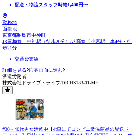
配送・物流スタッフ
時給
1,400
円〜
勤務地
面接地
東京都昭島市中神町
JR青梅線 中神駅（徒歩20分）/八高線「小宮駅」車4分・徒
歩21分
交通費支給
詳細を見る
応募画面に進む
派遣労働者
株式会社ドライブトライブ/DR:HS183-01-MH
#30～40代男女活躍中【4t車にてコンビニ常温商品の配送ド