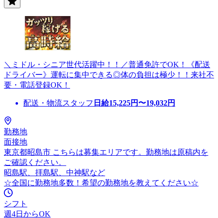
＼ミドル・シニア世代活躍中！！／普通免許でOK！《配送
ドライバー》運転に集中できる◎体の負担は極少！！来社不
要・電話登録OK！
配送・物流スタッフ
日給
15,225
円〜
19,032
円
勤務地
面接地
東京都昭島市 こちらは募集エリアです。勤務地は原稿内を
ご確認ください。
昭島駅、拝島駅、中神駅など
☆全国に勤務地多数！希望の勤務地を教えてください☆
シフト
週4日からOK