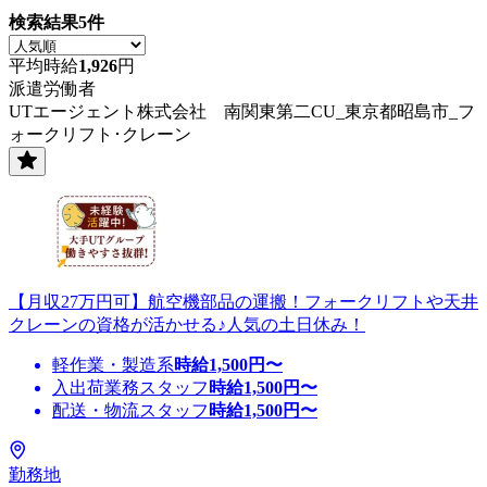
検索結果
5
件
平均時給
1,926
円
派遣労働者
UTエージェント株式会社 南関東第二CU_東京都昭島市_フ
ォークリフト･クレーン
【月収27万円可】航空機部品の運搬！フォークリフトや天井
クレーンの資格が活かせる♪人気の土日休み！
軽作業・製造系
時給
1,500
円〜
入出荷業務スタッフ
時給
1,500
円〜
配送・物流スタッフ
時給
1,500
円〜
勤務地