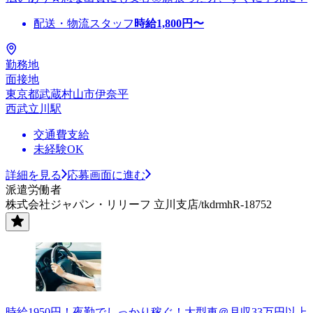
配送・物流スタッフ
時給
1,800
円〜
勤務地
面接地
東京都武蔵村山市伊奈平
西武立川駅
交通費支給
未経験OK
詳細を見る
応募画面に進む
派遣労働者
株式会社ジャパン・リリーフ 立川支店/tkdrmhR-18752
時給1950円！夜勤でしっかり稼ぐ！大型車＠月収33万円以上