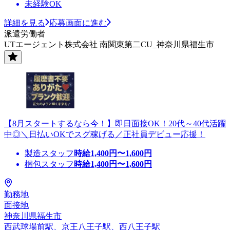
未経験OK
詳細を見る
応募画面に進む
派遣労働者
UTエージェント株式会社 南関東第二CU_神奈川県福生市
【8月スタートするなら今！】即日面接OK！20代～40代活躍
中◎＼日払いOKでスグ稼げる／正社員デビュー応援！
製造スタッフ
時給
1,400
円〜
1,600
円
梱包スタッフ
時給
1,400
円〜
1,600
円
勤務地
面接地
神奈川県福生市
西武球場前駅、京王八王子駅、西八王子駅