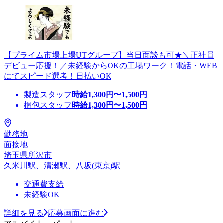
【プライム市場上場UTグループ】当日面談も可★＼正社員
デビュー応援！／未経験からOKの工場ワーク！電話・WEB
にてスピード選考！日払いOK
製造スタッフ
時給
1,300
円〜
1,500
円
梱包スタッフ
時給
1,300
円〜
1,500
円
勤務地
面接地
埼玉県所沢市
久米川駅、清瀬駅、八坂(東京)駅
交通費支給
未経験OK
詳細を見る
応募画面に進む