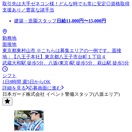
取引先は大手ゼネコン様！どんな時でも常に安定◎資格取得
支援あり／豊富な諸手当
建築・造園スタッフ
日給
11,000
円〜
15,000
円
勤務地
面接地
東京都東村山市 ※こちらは募集エリアの一例です。面接
地：【八王子本社】東京都八王子市台町１丁目４
武蔵大和駅 徒歩5分、八坂(東京)駅 徒歩5分、萩山駅 徒歩5分
シフト
1日8時間 週5日からOK
詳細を見る
応募画面に進む
日本ガード株式会社 イベント警備スタッフ(八坂エリア)