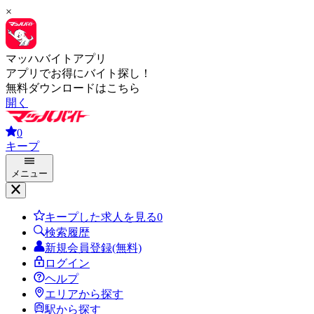
×
マッハバイトアプリ
アプリでお得にバイト探し！
無料ダウンロードはこちら
開く
0
キープ
メニュー
キープした求人を見る
0
検索履歴
新規会員登録(無料)
ログイン
ヘルプ
エリアから探す
駅から探す