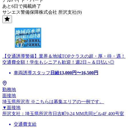
アルバイト・パート
あと6日で掲載終了
サンエス警備保障株式会社 所沢支社(9)
【交通誘導警備】業界＆地域TOPクラスの超・厚・待・遇！
交通費全額！学生もシニアも歓迎！週2日～＆日払い◎
車両誘導スタッフ
日給
13,000
円〜
16,500
円
勤務地
面接地
埼玉県所沢市 ※こちらは募集エリアの一例です。
▼面接地
所沢支社：埼玉県所沢市日吉町9-24 MM共同ビル4F 400号室
交通費支給