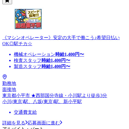
《マシンオペレーター》安定の大手で働こう♪希望日払い
OK◎駅チカ☆
機械オペレーション
時給
1,400
円〜
検査スタッフ
時給
1,400
円〜
製造スタッフ
時給
1,400
円〜
勤務地
面接地
東京都小平市 ★西部国分寺線・小川駅より徒歩3分
小川(東京)駅、八坂(東京)駅、新小平駅
交通費支給
詳細を見る
応募画面に進む
アルバイト・パート