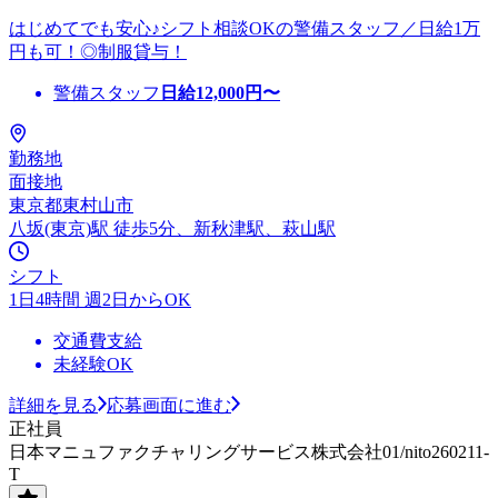
はじめてでも安心♪シフト相談OKの警備スタッフ／日給1万
円も可！◎制服貸与！
警備スタッフ
日給
12,000
円〜
勤務地
面接地
東京都東村山市
八坂(東京)駅 徒歩5分、新秋津駅、萩山駅
シフト
1日4時間 週2日からOK
交通費支給
未経験OK
詳細を見る
応募画面に進む
正社員
日本マニュファクチャリングサービス株式会社01/nito260211-
T