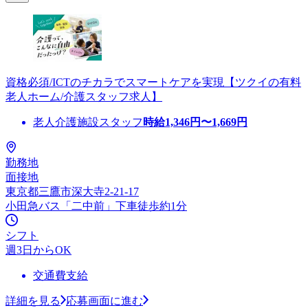
資格必須/ICTのチカラでスマートケアを実現【ツクイの有料
老人ホーム/介護スタッフ求人】
老人介護施設スタッフ
時給
1,346
円〜
1,669
円
勤務地
面接地
東京都三鷹市深大寺2-21-17
小田急バス「二中前」下車徒歩約1分
シフト
週3日からOK
交通費支給
詳細を見る
応募画面に進む