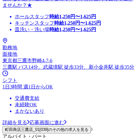
ませんか？★
ホールスタッフ
時給
1,250
円〜
1,625
円
キッチンスタッフ
時給
1,250
円〜
1,625
円
皿洗い・洗い場
時給
1,250
円〜
1,625
円
勤務地
面接地
東京都三鷹市野崎4-7-6
三鷹駅 バス14分、武蔵境駅 徒歩33分、新小金井駅 徒歩35分
シフト
1日3時間 週1日からOK
交通費支給
未経験OK
まかないあり
詳細を見る
応募画面に進む
町田商店三鷹店_01[039]のその他の求人を見る
アルバイト・パート