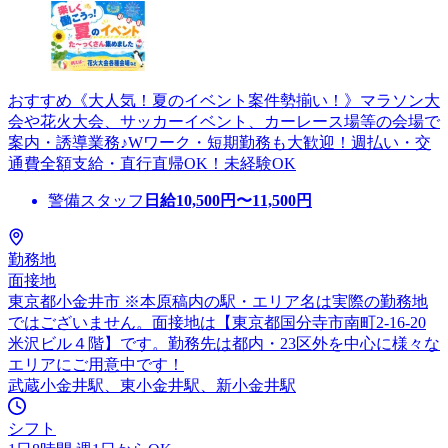
おすすめ《大人気！夏のイベント案件勢揃い！》マラソン大
会や花火大会、サッカーイベント、カーレース場等の会場で
案内・誘導業務♪Wワーク・短期勤務も大歓迎！週払い・交
通費全額支給・直行直帰OK！未経験OK
警備スタッフ
日給
10,500
円〜
11,500
円
勤務地
面接地
東京都小金井市 ※本原稿内の駅・エリア名は実際の勤務地
ではございません。面接地は【東京都国分寺市南町2-16-20
米沢ビル４階】です。勤務先は都内・23区外を中心に様々な
エリアにご用意中です！
武蔵小金井駅、東小金井駅、新小金井駅
シフト