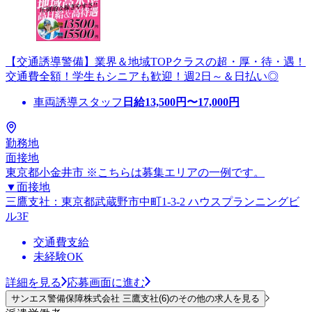
【交通誘導警備】業界＆地域TOPクラスの超・厚・待・遇！
交通費全額！学生もシニアも歓迎！週2日～＆日払い◎
車両誘導スタッフ
日給
13,500
円〜
17,000
円
勤務地
面接地
東京都小金井市 ※こちらは募集エリアの一例です。
▼面接地
三鷹支社：東京都武蔵野市中町1-3-2 ハウスプランニングビ
ル3F
交通費支給
未経験OK
詳細を見る
応募画面に進む
サンエス警備保障株式会社 三鷹支社(6)のその他の求人を見る