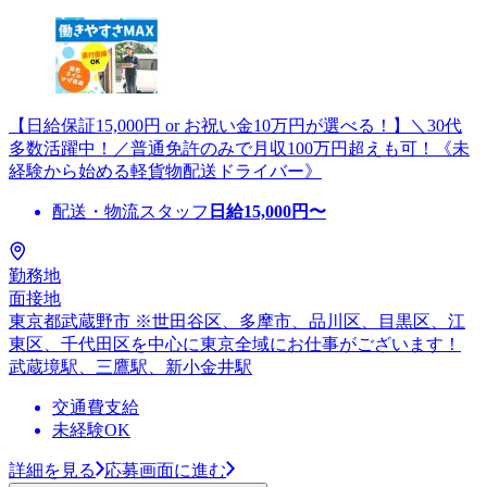
【日給保証15,000円 or お祝い金10万円が選べる！】＼30代
多数活躍中！／普通免許のみで月収100万円超えも可！《未
経験から始める軽貨物配送ドライバー》
配送・物流スタッフ
日給
15,000
円〜
勤務地
面接地
東京都武蔵野市 ※世田谷区、多摩市、品川区、目黒区、江
東区、千代田区を中心に東京全域にお仕事がございます！
武蔵境駅、三鷹駅、新小金井駅
交通費支給
未経験OK
詳細を見る
応募画面に進む