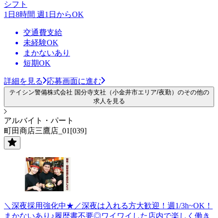
シフト
1日8時間 週1日からOK
交通費支給
未経験OK
まかないあり
短期OK
詳細を見る
応募画面に進む
テイシン警備株式会社 国分寺支社（小金井市エリア/夜勤）のその他の
求人を見る
アルバイト・パート
町田商店三鷹店_01[039]
＼深夜採用強化中★／深夜は入れる方大歓迎！週1/3h~OK！
まかないあり♪履歴書不要◎ワイワイした店内で楽しく働き