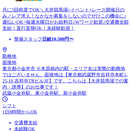
月に5回程度でOK＼大井競馬場×イベント×レース開催日の
み／レア求人！なかなか募集をしないのでぜひこの機会に♪
週払いOK=毎週水曜日がお給料日♪Wワーク歓迎♪交通費全額
支給！直行直帰OK！未経験歓迎！
警備スタッフ
日給
10,500
円〜
勤務地
面接地
東京都小金井市 ※本原稿内の駅・エリア名は実際の勤務地
ではございません。面接地は【東京都武蔵野市吉祥寺本町1-
25-10 吉祥寺TRビル3F】です。こちらは【大井競馬場での案
内・誘導】のお仕事です！
武蔵小金井駅、東小金井駅、新小金井駅
シフト
1日8時間からOK
交通費支給
未経験OK