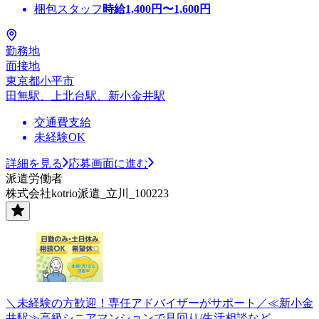
梱包スタッフ
時給
1,400
円〜
1,600
円
勤務地
面接地
東京都小平市
田無駅、上北台駅、新小金井駅
交通費支給
未経験OK
詳細を見る
応募画面に進む
派遣労働者
株式会社kotrio派遣_立川_100223
＼未経験の方歓迎！専任アドバイザーがサポート／≪新小金
井駅≫高級シニアマンションで見回り/生活相談など