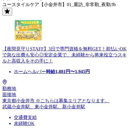
ユースタイルケア【小金井市】01_重訪_非常勤_夜勤/Jb
【夜間見守りSTAFF】3日で専門資格を無料GET！前払いOK
で急な出費も安心◎安定企業で、未経験から将来役立つスキ
ルと高収入をその手に！
ホームヘルパー
時給
1,881
円〜
1,945
円
勤務地
面接地
東京都小金井市 ※こちらは募集エリアとなります。
武蔵小金井駅、東小金井駅、新小金井駅
交通費支給
未経験OK