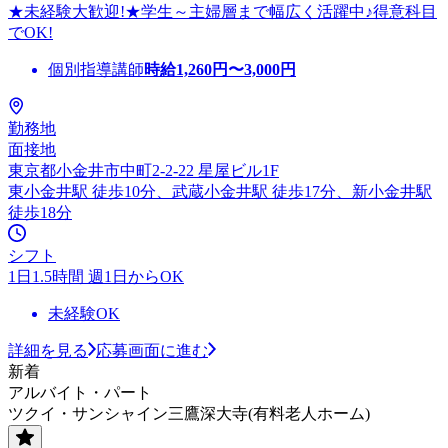
★未経験大歓迎!★学生～主婦層まで幅広く活躍中♪得意科目
でOK!
個別指導講師
時給
1,260
円〜
3,000
円
勤務地
面接地
東京都小金井市中町2-2-22 星屋ビル1F
東小金井駅 徒歩10分、武蔵小金井駅 徒歩17分、新小金井駅
徒歩18分
シフト
1日1.5時間 週1日からOK
未経験OK
詳細を見る
応募画面に進む
新着
アルバイト・パート
ツクイ・サンシャイン三鷹深大寺(有料老人ホーム)