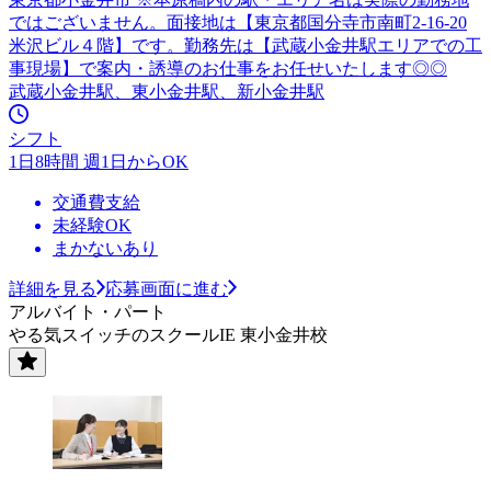
ではございません。面接地は【東京都国分寺市南町2-16-20
米沢ビル４階】です。勤務先は【武蔵小金井駅エリアでの工
事現場】で案内・誘導のお仕事をお任せいたします◎◎
武蔵小金井駅、東小金井駅、新小金井駅
シフト
1日8時間 週1日からOK
交通費支給
未経験OK
まかないあり
詳細を見る
応募画面に進む
アルバイト・パート
やる気スイッチのスクールIE 東小金井校