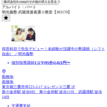
株式会社A-crewのその他の求人を見る
アルバイト・パート
明光義塾 武蔵境連雀通り教室【303170】
得意科目で先生デビュー！未経験が活躍中の塾講師（シフト
自由） ／明光義塾
個別指導講師
1コマ(95分)
2,021
円〜
勤務地
面接地
東京都三鷹市井口5-3-17 エレガンス三鷹 1F
新小金井駅 徒歩8分、東小金井駅 徒歩11分、武蔵境駅 徒歩
14分
交通費支給