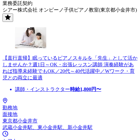
業務委託契約
シアー株式会社 オンピーノ子供ピアノ教室(東京都小金井市)
【直行直帰】眠っているピアノスキルを「先生」として活か
しませんか？週1日～OK・出張レッスン講師 演奏経験があ
れば指導未経験でもOK／20代～40代活躍中／Wワーク・育
児との両立に最適
講師・インストラクター
時給
1,800
円〜
勤務地
面接地
東京都小金井市
武蔵小金井駅、東小金井駅、新小金井駅