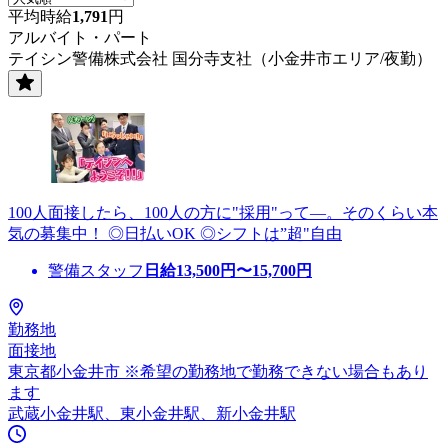
平均時給
1,791
円
アルバイト・パート
テイシン警備株式会社 国分寺支社（小金井市エリア/夜勤）
100人面接したら、100人の方に"採用"って―。そのくらい本
気の募集中！ ◎日払いOK ◎シフトは”超"自由
警備スタッフ
日給
13,500
円〜
15,700
円
勤務地
面接地
東京都小金井市 ※希望の勤務地で勤務できない場合もあり
ます
武蔵小金井駅、東小金井駅、新小金井駅