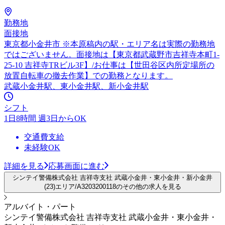
勤務地
面接地
東京都小金井市 ※本原稿内の駅・エリア名は実際の勤務地
ではございません。面接地は【東京都武蔵野市吉祥寺本町1-
25-10 吉祥寺TRビル3F】/お仕事は【世田谷区内所定場所の
放置自転車の撤去作業】での勤務となります。
武蔵小金井駅、東小金井駅、新小金井駅
シフト
1日8時間 週3日からOK
交通費支給
未経験OK
詳細を見る
応募画面に進む
シンテイ警備株式会社 吉祥寺支社 武蔵小金井・東小金井・新小金井
(23)エリア/A3203200118のその他の求人を見る
アルバイト・パート
シンテイ警備株式会社 吉祥寺支社 武蔵小金井・東小金井・