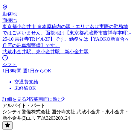
勤務地
面接地
東京都小金井市 ※本原稿内の駅・エリア名は実際の勤務地
ではございません。面接地は【東京都武蔵野市吉祥寺本町1-
25-10 吉祥寺TRビル3F】です。勤務先は【YAOKO新百合ヶ
丘店の駐車場警備】です。
武蔵小金井駅、東小金井駅、新小金井駅
シフト
1日8時間 週1日からOK
交通費支給
未経験OK
詳細を見る
応募画面に進む
アルバイト・パート
シンテイ警備株式会社 国分寺支社 武蔵小金井・東小金井・
新小金井(3)エリア/A3203200124