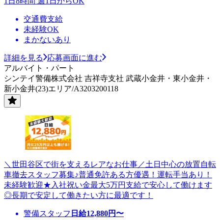
1日8時間 週1日からOK
交通費支給
未経験OK
まかないあり
詳細を見る
応募画面に進む
アルバイト・パート
シンテイ警備株式会社 吉祥寺支社 武蔵小金井・東小金井・
新小金井(23)エリア/A3203200118
＼世田谷区で街を支えるレアなお仕事／土日中心の放置自転
車撤去スタッフ募集♪普通免許ある方優遇！運転手当あり！
未経験歓迎★入社祝い金最大5万円支給で安心して働けます
◎長期で安定して働きたい方に最適です！
警備スタッフ
日給
12,880
円〜