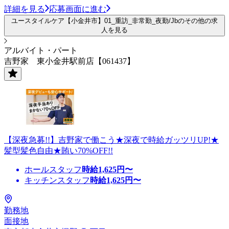
詳細を見る
応募画面に進む
ユースタイルケア【小金井市】01_重訪_非常勤_夜勤/Jbのその他の求
人を見る
アルバイト・パート
吉野家 東小金井駅前店【061437】
【深夜急募!!】吉野家で働こう★深夜で時給ガッツリUP!★
髪型髪色自由★賄い70%OFF!!
ホールスタッフ
時給
1,625
円〜
キッチンスタッフ
時給
1,625
円〜
勤務地
面接地