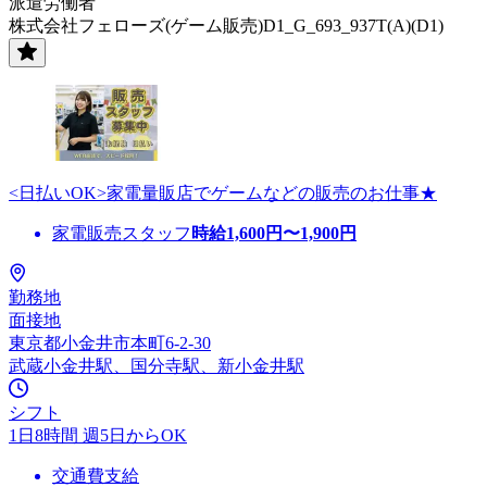
派遣労働者
株式会社フェローズ(ゲーム販売)D1_G_693_937T(A)(D1)
<日払いOK>家電量販店でゲームなどの販売のお仕事★
家電販売スタッフ
時給
1,600
円〜
1,900
円
勤務地
面接地
東京都小金井市本町6-2-30
武蔵小金井駅、国分寺駅、新小金井駅
シフト
1日8時間 週5日からOK
交通費支給