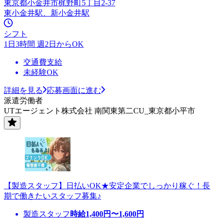
東京都小金井市梶野町5丁目2-37
東小金井駅、新小金井駅
シフト
1日3時間 週2日からOK
交通費支給
未経験OK
詳細を見る
応募画面に進む
派遣労働者
UTエージェント株式会社 南関東第二CU_東京都小平市
【製造スタッフ】日払いOK★安定企業でしっかり稼ぐ！長
期で働きたいスタッフ募集♪
製造スタッフ
時給
1,400
円〜
1,600
円