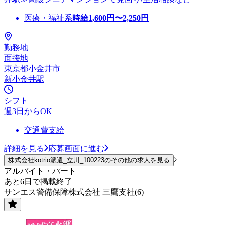
医療・福祉系
時給
1,600
円〜
2,250
円
勤務地
面接地
東京都小金井市
新小金井駅
シフト
週3日からOK
交通費支給
詳細を見る
応募画面に進む
株式会社kotrio派遣_立川_100223のその他の求人を見る
アルバイト・パート
あと6日で掲載終了
サンエス警備保障株式会社 三鷹支社(6)