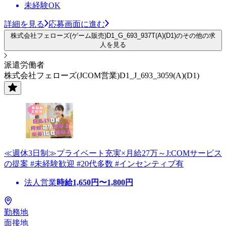
未経験OK
詳細を見る
応募画面に進む
株式会社フェローズ(ゲーム販売)D1_G_693_937T(A)(D1)のその他の求
人を見る
派遣労働者
株式会社フェローズ(JCOM営業)D1_J_693_3059(A)(D1)
≪週休3日制≫プライベート充実×月給27万～J:COMサービス
の提案 #未経験歓迎 #20代多数 #インセンティブ有
法人営業
時給
1,650
円〜
1,800
円
勤務地
面接地