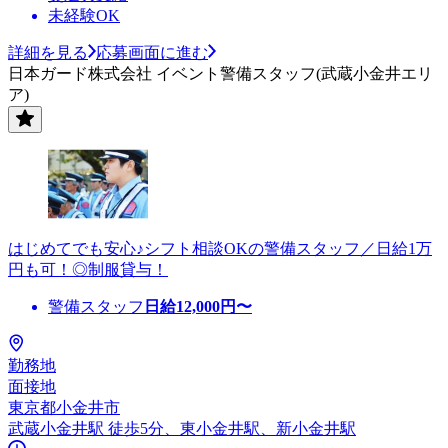
未経験OK
詳細を見る
応募画面に進む
日本ガード株式会社 イベント警備スタッフ(武蔵小金井エリ
ア)
はじめてでも安心♪シフト相談OKの警備スタッフ／日給1万
円も可！◎制服貸与！
警備スタッフ
日給
12,000
円〜
勤務地
面接地
東京都小金井市
武蔵小金井駅 徒歩5分、東小金井駅、新小金井駅