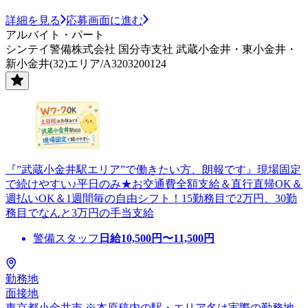
詳細を見る
応募画面に進む
アルバイト・パート
シンテイ警備株式会社 国分寺支社 武蔵小金井・東小金井・
新小金井(32)エリア/A3203200124
『”武蔵小金井駅エリア”で働きたい方、朗報です』現場固定
で続けやすい♪平日のみ★お交通費全額支給＆直行直帰OK＆
週払いOK＆1週間毎の自由シフト！15勤務目で2万円、30勤
務目でなんと3万円の手当支給
警備スタッフ
日給
10,500
円〜
11,500
円
勤務地
面接地
東京都小金井市 ※本原稿内の駅・エリア名は実際の勤務地