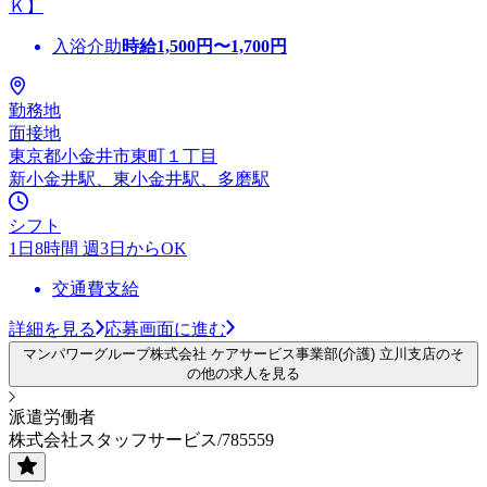
Ｋ】
入浴介助
時給
1,500
円〜
1,700
円
勤務地
面接地
東京都小金井市東町１丁目
新小金井駅、東小金井駅、多磨駅
シフト
1日8時間 週3日からOK
交通費支給
詳細を見る
応募画面に進む
マンパワーグループ株式会社 ケアサービス事業部(介護) 立川支店のそ
の他の求人を見る
派遣労働者
株式会社スタッフサービス/785559