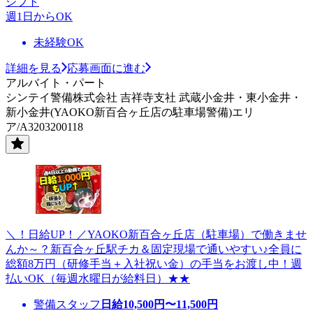
シフト
週1日からOK
未経験OK
詳細を見る
応募画面に進む
アルバイト・パート
シンテイ警備株式会社 吉祥寺支社 武蔵小金井・東小金井・
新小金井(YAOKO新百合ヶ丘店の駐車場警備)エリ
ア/A3203200118
＼！日給UP！／YAOKO新百合ヶ丘店（駐車場）で働きませ
んか～？新百合ヶ丘駅チカ＆固定現場で通いやすい♪全員に
総額8万円（研修手当＋入社祝い金）の手当をお渡し中！週
払いOK（毎週水曜日が給料日）★★
警備スタッフ
日給
10,500
円〜
11,500
円