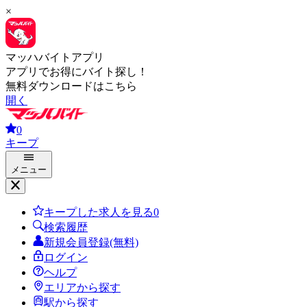
×
マッハバイトアプリ
アプリでお得にバイト探し！
無料ダウンロードはこちら
開く
0
キープ
メニュー
キープした求人を見る
0
検索履歴
新規会員登録(無料)
ログイン
ヘルプ
エリアから探す
駅から探す