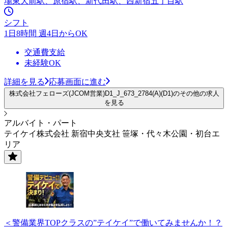
場東大前駅、原宿駅、新代田駅、西新宿五丁目駅
シフト
1日8時間 週4日からOK
交通費支給
未経験OK
詳細を見る
応募画面に進む
株式会社フェローズ(JCOM営業)D1_J_673_2784(A)(D1)のその他の求人
を見る
アルバイト・パート
テイケイ株式会社 新宿中央支社 笹塚・代々木公園・初台エ
リア
＜警備業界TOPクラスの”テイケイ”で働いてみませんか！？