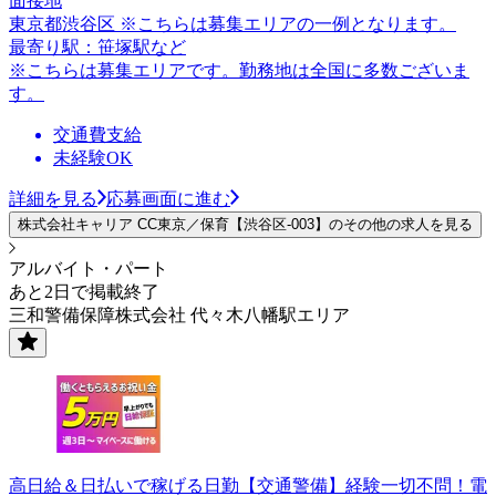
面接地
東京都渋谷区 ※こちらは募集エリアの一例となります。
最寄り駅：笹塚駅など
※こちらは募集エリアです。勤務地は全国に多数ございま
す。
交通費支給
未経験OK
詳細を見る
応募画面に進む
株式会社キャリア CC東京／保育【渋谷区-003】のその他の求人を見る
アルバイト・パート
あと2日で掲載終了
三和警備保障株式会社 代々木八幡駅エリア
高日給＆日払いで稼げる日勤【交通警備】経験一切不問！電