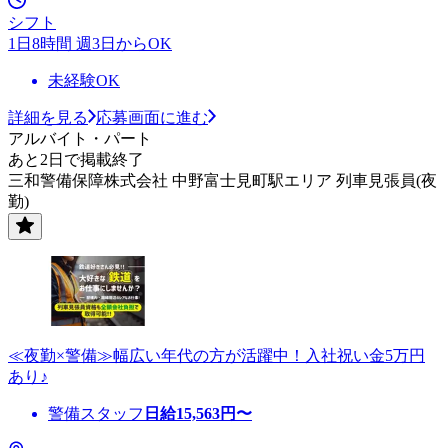
シフト
1日8時間 週3日からOK
未経験OK
詳細を見る
応募画面に進む
アルバイト・パート
あと2日で掲載終了
三和警備保障株式会社 中野富士見町駅エリア 列車見張員(夜
勤)
≪夜勤×警備≫幅広い年代の方が活躍中！入社祝い金5万円
あり♪
警備スタッフ
日給
15,563
円〜