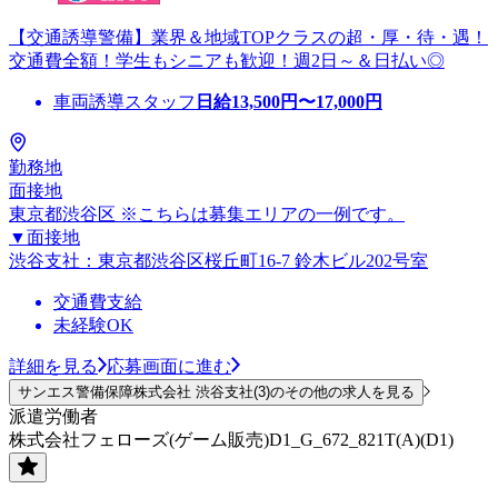
【交通誘導警備】業界＆地域TOPクラスの超・厚・待・遇！
交通費全額！学生もシニアも歓迎！週2日～＆日払い◎
車両誘導スタッフ
日給
13,500
円〜
17,000
円
勤務地
面接地
東京都渋谷区 ※こちらは募集エリアの一例です。
▼面接地
渋谷支社：東京都渋谷区桜丘町16-7 鈴木ビル202号室
交通費支給
未経験OK
詳細を見る
応募画面に進む
サンエス警備保障株式会社 渋谷支社(3)のその他の求人を見る
派遣労働者
株式会社フェローズ(ゲーム販売)D1_G_672_821T(A)(D1)