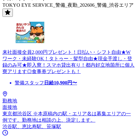
TOKYO EYE SERVICE_警備_夜勤_202606_警備_渋谷エリア
来社面接全員2,000円プレゼント！日払い・シフト自由★W
ワーク・未経験OK！タトゥー・髪型自由★現金手渡し・登
録のみ可★即入寮！スマホ貸出有り！都内好立地箇所に個人
寮アリます◎食事券プレゼントも！
警備スタッフ
日給
10,900
円〜
勤務地
面接地
東京都渋谷区 ※本原稿内の駅・エリア名は募集エリアの一
例です。勤務地は相談の上、決定します。
渋谷駅、恵比寿駅、笹塚駅