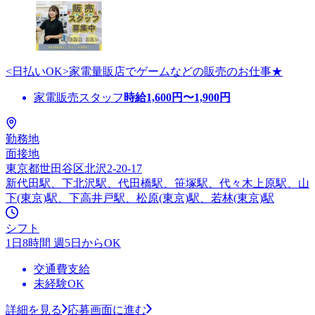
<日払いOK>家電量販店でゲームなどの販売のお仕事★
家電販売スタッフ
時給
1,600
円〜
1,900
円
勤務地
面接地
東京都世田谷区北沢2-20-17
新代田駅、下北沢駅、代田橋駅、笹塚駅、代々木上原駅、山
下(東京)駅、下高井戸駅、松原(東京)駅、若林(東京)駅
シフト
1日8時間 週5日からOK
交通費支給
未経験OK
詳細を見る
応募画面に進む