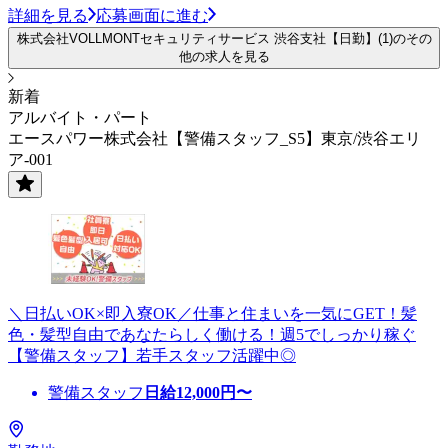
詳細を見る
応募画面に進む
株式会社VOLLMONTセキュリティサービス 渋谷支社【日勤】(1)のその
他の求人を見る
新着
アルバイト・パート
エースパワー株式会社【警備スタッフ_S5】東京/渋谷エリ
ア-001
＼日払いOK×即入寮OK／仕事と住まいを一気にGET！髪
色・髪型自由であなたらしく働ける！週5でしっかり稼ぐ
【警備スタッフ】若手スタッフ活躍中◎
警備スタッフ
日給
12,000
円〜