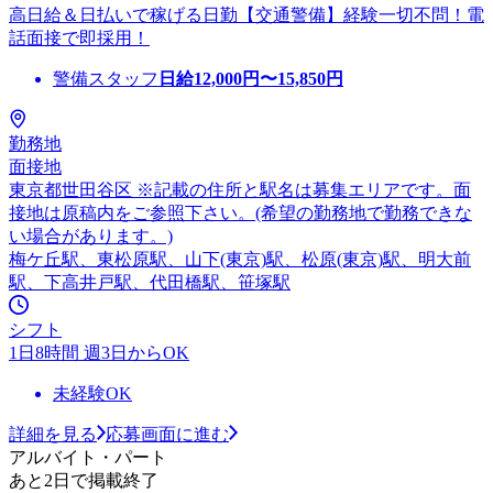
高日給＆日払いで稼げる日勤【交通警備】経験一切不問！電
話面接で即採用！
警備スタッフ
日給
12,000
円〜
15,850
円
勤務地
面接地
東京都世田谷区 ※記載の住所と駅名は募集エリアです。面
接地は原稿内をご参照下さい。(希望の勤務地で勤務できな
い場合があります。)
梅ケ丘駅、東松原駅、山下(東京)駅、松原(東京)駅、明大前
駅、下高井戸駅、代田橋駅、笹塚駅
シフト
1日8時間 週3日からOK
未経験OK
詳細を見る
応募画面に進む
アルバイト・パート
あと2日で掲載終了