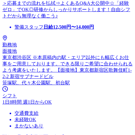
＞応募までの流れを払拭⇒よくあるQ&A大公開中☆「経験
ゼロ」でOK◎研修からしっかりサポートします！自由シフ
トだから無理なく働こう♪
警備スタッフ
日給
12,500
円〜
14,000
円
勤務地
面接地
東京都渋谷区 ※本原稿内の駅・エリア以外にも幅広くお仕
事をご用意しております。できる限りご希望に合わせられる
よう考慮をいたします。【面接地】東京都新宿区歌舞伎町1-
2-2 新宿サブナードビル
笹塚駅、代々木公園駅、初台駅
シフト
1日8時間 週1日からOK
交通費支給
未経験OK
まかないあり