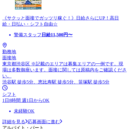
《サクッと面接でガッツリ稼ぐ！》日給さらにUP！高日
給・日払い・シフト自由☆
警備スタッフ
日給
11,500
円〜
勤務地
面接地
東京都渋谷区 ※記載のエリアは募集エリアの一例です。現
場は多数御座います。面接に関しては原稿内をご確認くださ
い。
渋谷駅 徒歩5分、恵比寿駅 徒歩5分、笹塚駅 徒歩5分
シフト
1日8時間 週1日からOK
未経験OK
詳細を見る
応募画面に進む
アルバイト・パート