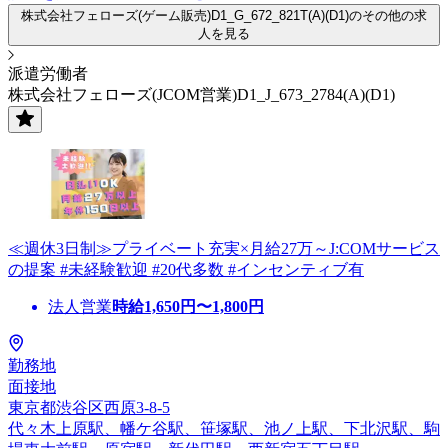
株式会社フェローズ(ゲーム販売)D1_G_672_821T(A)(D1)のその他の求
人を見る
派遣労働者
株式会社フェローズ(JCOM営業)D1_J_673_2784(A)(D1)
≪週休3日制≫プライベート充実×月給27万～J:COMサービス
の提案 #未経験歓迎 #20代多数 #インセンティブ有
法人営業
時給
1,650
円〜
1,800
円
勤務地
面接地
東京都渋谷区西原3-8-5
代々木上原駅、幡ケ谷駅、笹塚駅、池ノ上駅、下北沢駅、駒