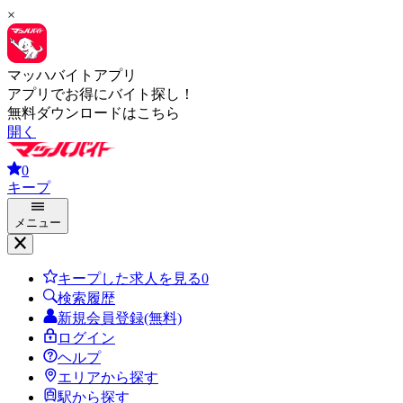
×
マッハバイトアプリ
アプリでお得にバイト探し！
無料ダウンロードはこちら
開く
0
キープ
メニュー
キープした求人を見る
0
検索履歴
新規会員登録(無料)
ログイン
ヘルプ
エリアから探す
駅から探す