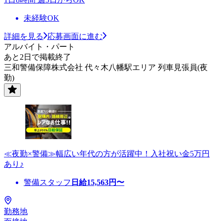
未経験OK
詳細を見る
応募画面に進む
アルバイト・パート
あと2日で掲載終了
三和警備保障株式会社 代々木八幡駅エリア 列車見張員(夜
勤)
≪夜勤×警備≫幅広い年代の方が活躍中！入社祝い金5万円
あり♪
警備スタッフ
日給
15,563
円〜
勤務地