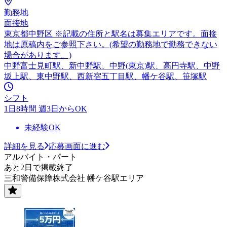
勤務地
面接地
東京都中野区 ※記載の住所と駅名は募集エリアです。面接
地は原稿内をご参照下さい。(希望の勤務地で勤務できない
場合があります。)
中野富士見町駅、新中野駅、中野(東京)駅、高円寺駅、中野
坂上駅、東中野駅、西新宿五丁目駅、幡ケ谷駅、笹塚駅
シフト
1日8時間 週3日からOK
未経験OK
詳細を見る
応募画面に進む
アルバイト・パート
あと2日で掲載終了
三和警備保障株式会社 幡ケ谷駅エリア