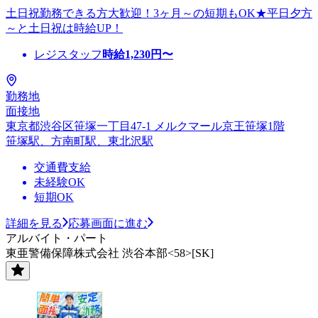
土日祝勤務できる方大歓迎！3ヶ月～の短期もOK★平日夕方
～と土日祝は時給UP！
レジスタッフ
時給
1,230
円〜
勤務地
面接地
東京都渋谷区笹塚一丁目47-1 メルクマール京王笹塚1階
笹塚駅、方南町駅、東北沢駅
交通費支給
未経験OK
短期OK
詳細を見る
応募画面に進む
アルバイト・パート
東亜警備保障株式会社 渋谷本部<58>[SK]