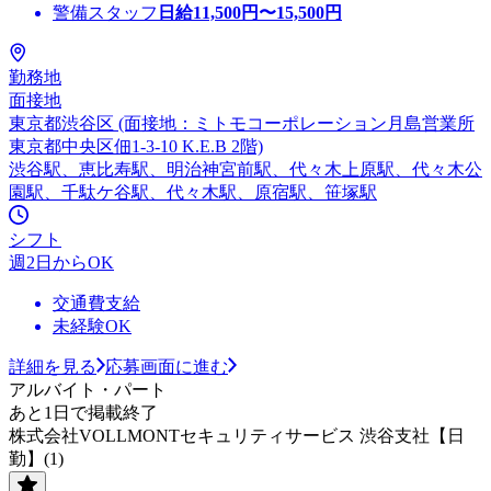
警備スタッフ
日給
11,500
円〜
15,500
円
勤務地
面接地
東京都渋谷区 (面接地：ミトモコーポレーション月島営業所
東京都中央区佃1-3-10 K.E.B 2階)
渋谷駅、恵比寿駅、明治神宮前駅、代々木上原駅、代々木公
園駅、千駄ケ谷駅、代々木駅、原宿駅、笹塚駅
シフト
週2日からOK
交通費支給
未経験OK
詳細を見る
応募画面に進む
アルバイト・パート
あと1日で掲載終了
株式会社VOLLMONTセキュリティサービス 渋谷支社【日
勤】(1)