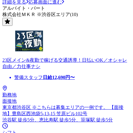
詳細を見る
応募画面に進む
アルバイト・パート
株式会社ＭＫＲ ※渋谷区エリア(10)
23区メイン&夜勤で稼げる交通誘導！日払いOK／オシャレ
自由／力仕事ナシ
警備スタッフ
日給
12,690
円〜
勤務地
面接地
東京都渋谷区 ※こちらは募集エリアの一例です。 【面接
地】豊島区西池袋5-13-15 笠原ビル102号
渋谷駅 徒歩5分、恵比寿駅 徒歩5分、笹塚駅 徒歩5分
シフト