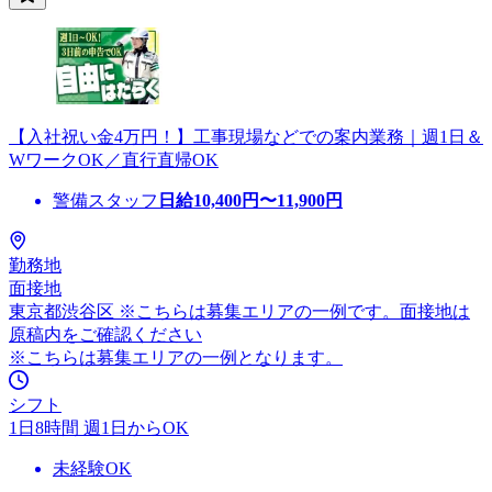
【入社祝い金4万円！】工事現場などでの案内業務｜週1日＆
WワークOK／直行直帰OK
警備スタッフ
日給
10,400
円〜
11,900
円
勤務地
面接地
東京都渋谷区 ※こちらは募集エリアの一例です。面接地は
原稿内をご確認ください
※こちらは募集エリアの一例となります。
シフト
1日8時間 週1日からOK
未経験OK