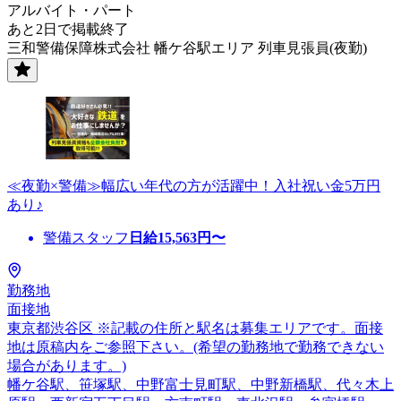
アルバイト・パート
あと2日で掲載終了
三和警備保障株式会社 幡ケ谷駅エリア 列車見張員(夜勤)
≪夜勤×警備≫幅広い年代の方が活躍中！入社祝い金5万円
あり♪
警備スタッフ
日給
15,563
円〜
勤務地
面接地
東京都渋谷区 ※記載の住所と駅名は募集エリアです。面接
地は原稿内をご参照下さい。(希望の勤務地で勤務できない
場合があります。)
幡ケ谷駅、笹塚駅、中野富士見町駅、中野新橋駅、代々木上