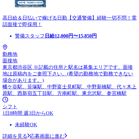
高日給＆日払いで稼げる日勤【交通警備】経験一切不問！電
話面接で即採用！
警備スタッフ
日給
12,000
円〜
15,850
円
勤務地
面接地
東京都渋谷区 ※記載の住所と駅名は募集エリアです。面接
地は原稿内をご参照下さい。(希望の勤務地で勤務できない
場合があります。)
幡ケ谷駅、笹塚駅、中野富士見町駅、中野新橋駅、代々木上
原駅、西新宿五丁目駅、方南町駅、東北沢駅、参宮橋駅
シフト
1日8時間 週3日からOK
未経験OK
詳細を見る
応募画面に進む