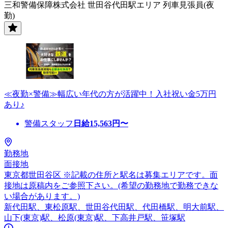
三和警備保障株式会社 世田谷代田駅エリア 列車見張員(夜
勤)
≪夜勤×警備≫幅広い年代の方が活躍中！入社祝い金5万円
あり♪
警備スタッフ
日給
15,563
円〜
勤務地
面接地
東京都世田谷区 ※記載の住所と駅名は募集エリアです。面
接地は原稿内をご参照下さい。(希望の勤務地で勤務できな
い場合があります。)
新代田駅、東松原駅、世田谷代田駅、代田橋駅、明大前駅、
山下(東京)駅、松原(東京)駅、下高井戸駅、笹塚駅