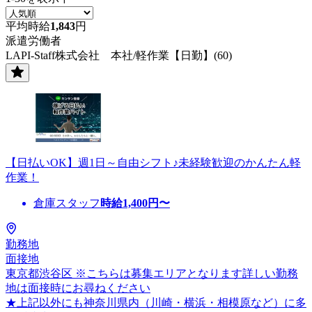
平均時給
1,843
円
派遣労働者
LAPI-Staff株式会社 本社/軽作業【日勤】(60)
【日払いOK】週1日～自由シフト♪未経験歓迎のかんたん軽
作業！
倉庫スタッフ
時給
1,400
円〜
勤務地
面接地
東京都渋谷区 ※こちらは募集エリアとなります詳しい勤務
地は面接時にお尋ねください
★上記以外にも神奈川県内（川崎・横浜・相模原など）に多