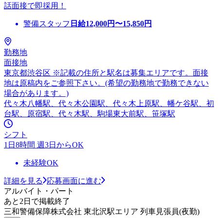
話面接で即採用！
警備スタッフ
日給
12,000
円〜
15,850
円
勤務地
面接地
東京都渋谷区 ※記載の住所と駅名は募集エリアです。面接
地は原稿内をご参照下さい。(希望の勤務地で勤務できない
場合があります。)
代々木八幡駅、代々木公園駅、代々木上原駅、幡ケ谷駅、初
台駅、原宿駅、代々木駅、駒場東大前駅、笹塚駅
シフト
1日8時間 週3日からOK
未経験OK
詳細を見る
応募画面に進む
アルバイト・パート
あと2日で掲載終了
三和警備保障株式会社 東北沢駅エリア 列車見張員(夜勤)