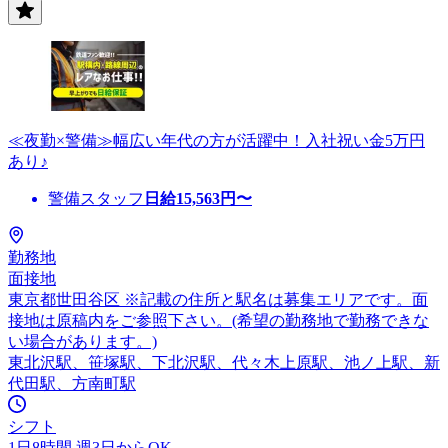
≪夜勤×警備≫幅広い年代の方が活躍中！入社祝い金5万円
あり♪
警備スタッフ
日給
15,563
円〜
勤務地
面接地
東京都世田谷区 ※記載の住所と駅名は募集エリアです。面
接地は原稿内をご参照下さい。(希望の勤務地で勤務できな
い場合があります。)
東北沢駅、笹塚駅、下北沢駅、代々木上原駅、池ノ上駅、新
代田駅、方南町駅
シフト
1日8時間 週3日からOK