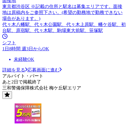
面接地
東京都渋谷区 ※記載の住所と駅名は募集エリアです。面接
地は原稿内をご参照下さい。(希望の勤務地で勤務できない
場合があります。)
代々木八幡駅、代々木公園駅、代々木上原駅、幡ケ谷駅、初
台駅、原宿駅、代々木駅、駒場東大前駅、笹塚駅
シフト
1日8時間 週3日からOK
未経験OK
詳細を見る
応募画面に進む
アルバイト・パート
あと2日で掲載終了
三和警備保障株式会社 梅ケ丘駅エリア