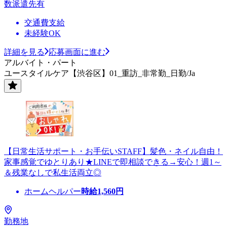
数派遣先有
交通費支給
未経験OK
詳細を見る
応募画面に進む
アルバイト・パート
ユースタイルケア【渋谷区】01_重訪_非常勤_日勤/Ja
【日常生活サポート・お手伝いSTAFF】髪色・ネイル自由！
家事感覚でゆとりあり★LINEで即相談できる→安心！週1～
＆残業なしで私生活両立◎
ホームヘルパー
時給
1,560
円
勤務地