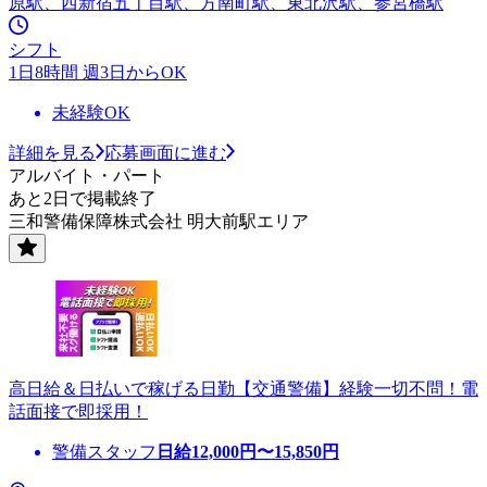
原駅、西新宿五丁目駅、方南町駅、東北沢駅、参宮橋駅
シフト
1日8時間 週3日からOK
未経験OK
詳細を見る
応募画面に進む
アルバイト・パート
あと2日で掲載終了
三和警備保障株式会社 明大前駅エリア
高日給＆日払いで稼げる日勤【交通警備】経験一切不問！電
話面接で即採用！
警備スタッフ
日給
12,000
円〜
15,850
円