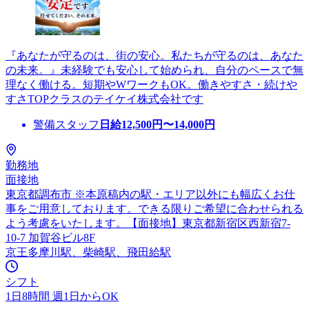
『あなたが守るのは、街の安心。私たちが守るのは、あなた
の未来。』未経験でも安心して始められ、自分のペースで無
理なく働ける。短期やWワークもOK。働きやすさ・続けや
すさTOPクラスのテイケイ株式会社です
警備スタッフ
日給
12,500
円〜
14,000
円
勤務地
面接地
東京都調布市 ※本原稿内の駅・エリア以外にも幅広くお仕
事をご用意しております。できる限りご希望に合わせられる
よう考慮をいたします。【面接地】東京都新宿区西新宿7-
10-7 加賀谷ビル8F
京王多摩川駅、柴崎駅、飛田給駅
シフト
1日8時間 週1日からOK