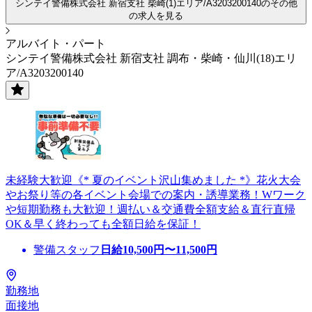
シンテイ警備株式会社 新宿支社 柴崎(1)エリア/A3203200140のその他
の求人を見る
アルバイト・パート
シンテイ警備株式会社 新宿支社 調布・柴崎・仙川(18)エリ
ア/A3203200140
未経験大歓迎《* 夏のイベント沢山集めました *》花火大会
やお祭り等の各イベント会場での案内・誘導業務！Wワーク
や短期勤務も大歓迎！週払い＆交通費全額支給＆直行直帰
OK＆早く終わっても全額日給を保証！
警備スタッフ
日給
10,500
円〜
11,500
円
勤務地
面接地