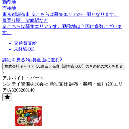
勤務地
面接地
東京都調布市 ※こちらは募集エリアの一例となります。
最寄り駅：柴崎駅など
※こちらは募集エリアです。勤務地は全国に多数ございま
す。
交通費支給
未経験OK
詳細を見る
応募画面に進む
株式会社キャリア CC東京／保育【調布市-007】のその他の求人を見る
アルバイト・パート
シンテイ警備株式会社 新宿支社 調布・柴崎・仙川(20)エリ
ア/A3203200140