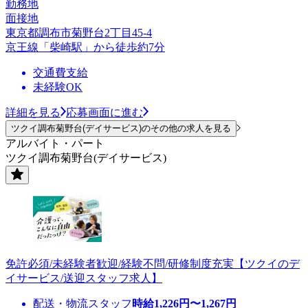
勤務地
面接地
東京都調布市菊野台2丁目45-4
京王線「柴崎駅」から徒歩約7分
交通費支給
未経験OK
詳細を見る
応募画面に進む
ツクイ調布菊野台(デイサービス)のその他の求人を見る
アルバイト・パート
ツクイ調布菊野台(デイサービス)
免許必須/未経験者歓迎/経験不問/研修制度充実【ツクイのデ
イサービス/送迎スタッフ求人】
配送・物流スタッフ
時給
1,226
円〜
1,267
円