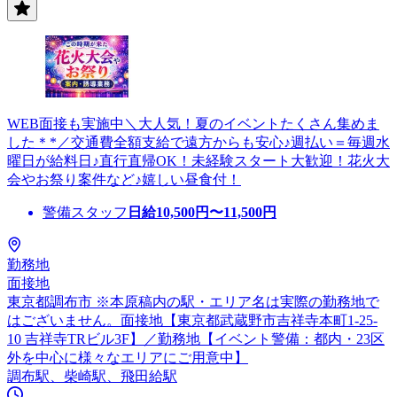
WEB面接も実施中＼大人気！夏のイベントたくさん集めま
した＊*／交通費全額支給で遠方からも安心♪週払い＝毎週水
曜日が給料日♪直行直帰OK！未経験スタート大歓迎！花火大
会やお祭り案件など♪嬉しい昼食付！
警備スタッフ
日給
10,500
円〜
11,500
円
勤務地
面接地
東京都調布市 ※本原稿内の駅・エリア名は実際の勤務地で
はございません。面接地【東京都武蔵野市吉祥寺本町1-25-
10 吉祥寺TRビル3F】／勤務地【イベント警備：都内・23区
外を中心に様々なエリアにご用意中】
調布駅、柴崎駅、飛田給駅