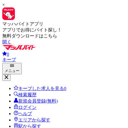
×
マッハバイトアプリ
アプリでお得にバイト探し！
無料ダウンロードはこちら
開く
0
キープ
メニュー
キープした求人を見る
0
検索履歴
新規会員登録(無料)
ログイン
ヘルプ
エリアから探す
駅から探す