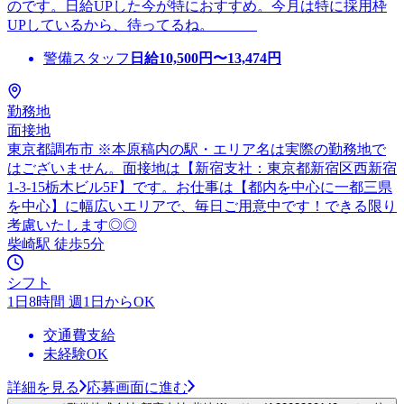
のです。日給UPした今が特におすすめ。今月は特に採用枠
UPしているから、待ってるね。＿＿＿
警備スタッフ
日給
10,500
円〜
13,474
円
勤務地
面接地
東京都調布市 ※本原稿内の駅・エリア名は実際の勤務地で
はございません。面接地は【新宿支社：東京都新宿区西新宿
1-3-15栃木ビル5F】です。お仕事は【都内を中心に一都三県
を中心】に幅広いエリアで、毎日ご用意中です！できる限り
考慮いたします◎◎
柴崎駅 徒歩5分
シフト
1日8時間 週1日からOK
交通費支給
未経験OK
詳細を見る
応募画面に進む