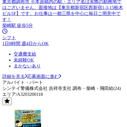
東京都調布市 ※本原稿内の駅・エリア名は実際の勤務地で
はございません。面接地は【東京都新宿区西新宿1-3-15栃木
ビル5F】です。お仕事は一都三県を中心に毎日ご用意中で
す！
柴崎駅 徒歩5分
シフト
1日8時間 週4日からOK
交通費支給
未経験OK
まかないあり
詳細を見る
応募画面に進む
アルバイト・パート
シンテイ警備株式会社 吉祥寺支社 調布・柴崎・飛田給(24)
エリア/A3203200118