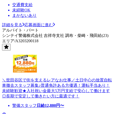
交通費支給
未経験OK
まかないあり
詳細を見る
応募画面に進む
アルバイト・パート
シンテイ警備株式会社 吉祥寺支社 調布・柴崎・飛田給(23)
エリア/A3203200118
＼世田谷区で街を支えるレアなお仕事／土日中心の放置自転
車撤去スタッフ募集♪普通免許ある方優遇！運転手当あり！
未経験歓迎★入社祝い金最大5万円支給で安心して働けます
◎長期で安定して働きたい方に最適です！
警備スタッフ
日給
12,880
円〜