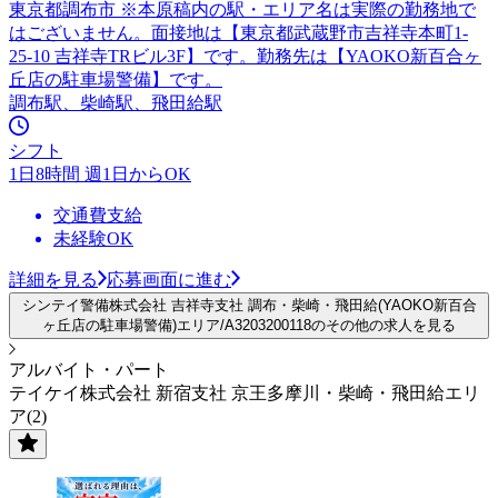
東京都調布市 ※本原稿内の駅・エリア名は実際の勤務地で
はございません。面接地は【東京都武蔵野市吉祥寺本町1-
25-10 吉祥寺TRビル3F】です。勤務先は【YAOKO新百合ヶ
丘店の駐車場警備】です。
調布駅、柴崎駅、飛田給駅
シフト
1日8時間 週1日からOK
交通費支給
未経験OK
詳細を見る
応募画面に進む
シンテイ警備株式会社 吉祥寺支社 調布・柴崎・飛田給(YAOKO新百合
ヶ丘店の駐車場警備)エリア/A3203200118のその他の求人を見る
アルバイト・パート
テイケイ株式会社 新宿支社 京王多摩川・柴崎・飛田給エリ
ア(2)