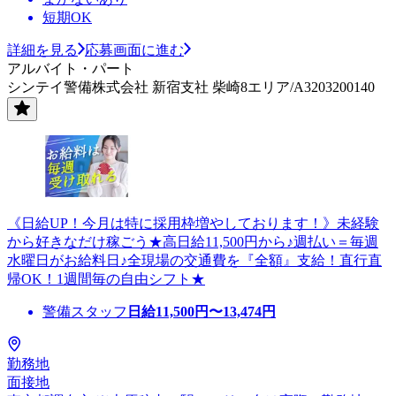
短期OK
詳細を見る
応募画面に進む
アルバイト・パート
シンテイ警備株式会社 新宿支社 柴崎8エリア/A3203200140
《日給UP！今月は特に採用枠増やしております！》未経験
から好きなだけ稼ごう★高日給11,500円から♪週払い＝毎週
水曜日がお給料日♪全現場の交通費を『全額』支給！直行直
帰OK！1週間毎の自由シフト★
警備スタッフ
日給
11,500
円〜
13,474
円
勤務地
面接地