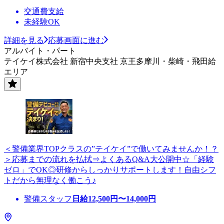
交通費支給
未経験OK
詳細を見る
応募画面に進む
アルバイト・パート
テイケイ株式会社 新宿中央支社 京王多摩川・柴崎・飛田給
エリア
＜警備業界TOPクラスの”テイケイ”で働いてみませんか！？
＞応募までの流れを払拭⇒よくあるQ&A大公開中☆「経験
ゼロ」でOK◎研修からしっかりサポートします！自由シフ
トだから無理なく働こう♪
警備スタッフ
日給
12,500
円〜
14,000
円