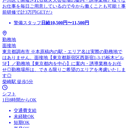
戸川区で開催される花火大会会場の案内・誘導業務》様々な
お仕事を毎日ご用意しているので今から働くことも可能！事
前研修で計3万円GETだ♪
警備スタッフ
日給
10,500
円〜
11,500
円
勤務地
面接地
東京都調布市 ※本原稿内の駅・エリア名は実際の勤務地で
はありません。面接地【東京都新宿区西新宿1-3-15栃木ビル
5F】／勤務地【東京都内を中心】に案内・誘導業務をお任
せ◎勤務場所は、できる限りご希望のエリアを考慮いたしま
す◎
柴崎駅 徒歩5分
シフト
1日8時間からOK
交通費支給
未経験OK
短期OK