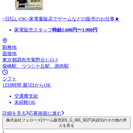
<日払いOK>家電量販店でゲームなどの販売のお仕事★
家電販売スタッフ
時給
1,600
円〜
1,900
円
勤務地
面接地
東京都調布市菊野台1-33-3
柴崎駅、つつじケ丘駅、調布駅
シフト
1日8時間 週5日からOK
交通費支給
未経験OK
詳細を見る
応募画面に進む
株式会社フェローズ(ゲーム販売)D1_G_691_922T(A)(D1)のその他の求
人を見る