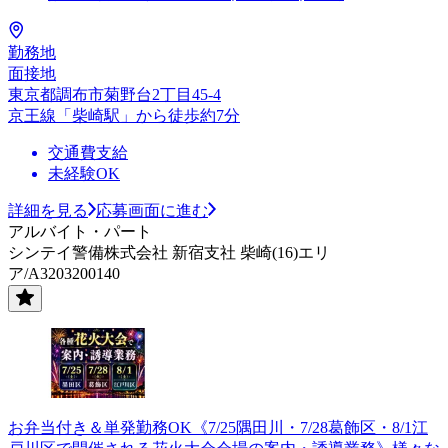
勤務地
面接地
東京都調布市菊野台2丁目45-4
京王線「柴崎駅」から徒歩約7分
交通費支給
未経験OK
詳細を見る
応募画面に進む
アルバイト・パート
シンテイ警備株式会社 新宿支社 柴崎(16)エリ
ア/A3203200140
お弁当付き＆単発勤務OK《7/25隅田川・7/28葛飾区・8/1江