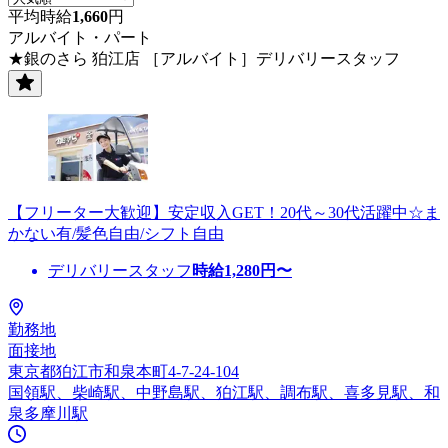
平均時給
1,660
円
アルバイト・パート
★銀のさら 狛江店 ［アルバイト］デリバリースタッフ
【フリーター大歓迎】安定収入GET！20代～30代活躍中☆ま
かない有/髪色自由/シフト自由
デリバリースタッフ
時給
1,280
円〜
勤務地
面接地
東京都狛江市和泉本町4-7-24-104
国領駅、柴崎駅、中野島駅、狛江駅、調布駅、喜多見駅、和
泉多摩川駅