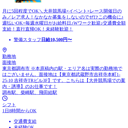
月に5回程度でOK＼大井競馬場×イベント×レース開催日の
み／レア求人！なかなか募集をしないのでぜひこの機会に♪
週払いOK=毎週水曜日がお給料日♪Wワーク歓迎♪交通費全額
支給！直行直帰OK！未経験歓迎！
警備スタッフ
日給
10,500
円〜
勤務地
面接地
東京都調布市 ※本原稿内の駅・エリア名は実際の勤務地で
はございません。面接地は【東京都武蔵野市吉祥寺本町1-
25-10 吉祥寺TRビル3F】です。こちらは【大井競馬場での案
内・誘導】のお仕事です！
調布駅、柴崎駅、飛田給駅
シフト
1日8時間からOK
交通費支給
未経験OK