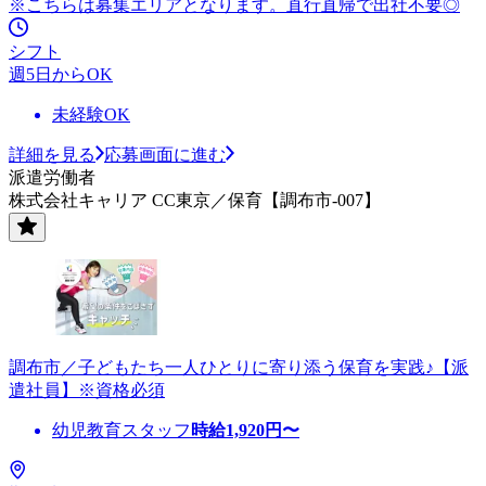
※こちらは募集エリアとなります。直行直帰で出社不要◎
シフト
週5日からOK
未経験OK
詳細を見る
応募画面に進む
派遣労働者
株式会社キャリア CC東京／保育【調布市-007】
調布市／子どもたち一人ひとりに寄り添う保育を実践♪【派
遣社員】※資格必須
幼児教育スタッフ
時給
1,920
円〜