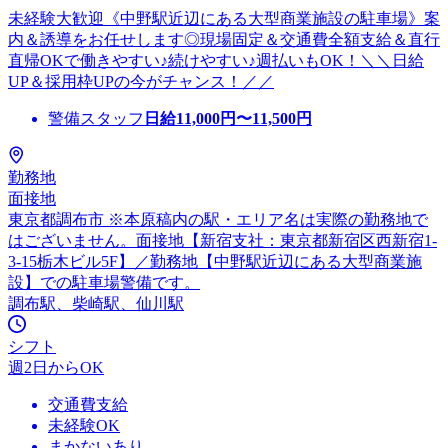
未経験大歓迎《中野駅近辺にある大型商業施設の駐車場》案
内＆誘導をお任せします◎現場固定＆交通費全額支給＆直行
直帰OKで働きやすい♪続けやすい♪週払いもOK！＼＼日給
UP＆採用枠UPの今がチャンス！／／
警備スタッフ
日給
11,000
円〜
11,500
円
勤務地
面接地
東京都調布市 ※本原稿内の駅・エリア名は実際の勤務地で
はございません。面接地【新宿支社：東京都新宿区西新宿1-
3-15栃木ビル5F】／勤務地【中野駅近辺にある大型商業施
設】での駐車場警備です。
調布駅、柴崎駅、仙川駅
シフト
週2日からOK
交通費支給
未経験OK
まかないあり