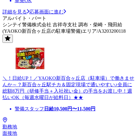
単発OK
詳細を見る
応募画面に進む
アルバイト・パート
シンテイ警備株式会社 吉祥寺支社 調布・柴崎・飛田給
(YAOKO新百合ヶ丘店の駐車場警備)エリア/A3203200118
＼！日給UP！／YAOKO新百合ヶ丘店（駐車場）で働きませ
んか～？新百合ヶ丘駅チカ＆固定現場で通いやすい♪全員に
総額8万円（研修手当＋入社祝い金）の手当をお渡し中！週
払いOK（毎週水曜日が給料日）★★
警備スタッフ
日給
10,500
円〜
11,500
円
勤務地
面接地