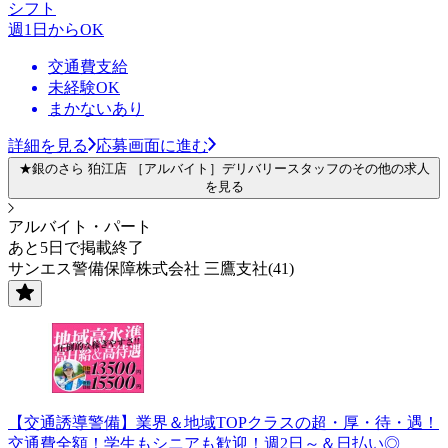
シフト
週1日からOK
交通費支給
未経験OK
まかないあり
詳細を見る
応募画面に進む
★銀のさら 狛江店 ［アルバイト］デリバリースタッフのその他の求人
を見る
アルバイト・パート
あと5日で掲載終了
サンエス警備保障株式会社 三鷹支社(41)
【交通誘導警備】業界＆地域TOPクラスの超・厚・待・遇！
交通費全額！学生もシニアも歓迎！週2日～＆日払い◎