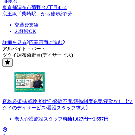
面接地
東京都調布市菊野台2丁目45-4
京王線「柴崎駅」から徒歩約7分
交通費支給
未経験OK
詳細を見る
応募画面に進む
アルバイト・パート
ツクイ調布菊野台(デイサービス)
資格必須/未経験者歓迎/経験不問/研修制度充実/夜勤なし【ツ
クイのデイサービス/看護スタッフ求人】
老人介護施設スタッフ
時給
1,627
円〜
1,657
円