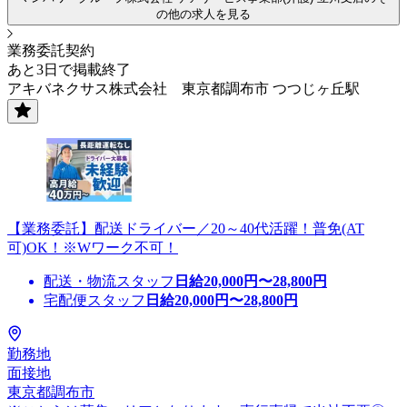
の他の求人を見る
業務委託契約
あと3日で掲載終了
アキバネクサス株式会社 東京都調布市 つつじヶ丘駅
【業務委託】配送ドライバー／20～40代活躍！普免(AT
可)OK！※Wワーク不可！
配送・物流スタッフ
日給
20,000
円〜
28,800
円
宅配便スタッフ
日給
20,000
円〜
28,800
円
勤務地
面接地
東京都調布市