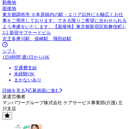
勤務地
面接地
東京都調布市 ※本原稿内の駅・エリア以外にも幅広くお仕
事をご用意しております。できる限りご希望に合わせられる
よう考慮をいたします。【面接地】東京都新宿区歌舞伎町1-
2-2 新宿サブナードビル
京王多摩川駅、柴崎駅、飛田給駅
シフト
1日8時間 週1日からOK
交通費支給
未経験OK
まかないあり
詳細を見る
応募画面に進む
派遣労働者
マンパワーグループ株式会社 ケアサービス事業部(介護) 立
川支店