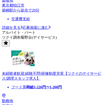
面接地
東京都狛江市
柴崎駅から徒歩で20分
交通費支給
詳細を見る
応募画面に進む
アルバイト・パート
ツクイ調布菊野台(デイサービス)
未経験者歓迎/経験不問/研修制度充実【ツクイのデイサービ
ス/調理スタッフ求人】
フード系
時給
1,226
円〜
1,260
円
勤務地