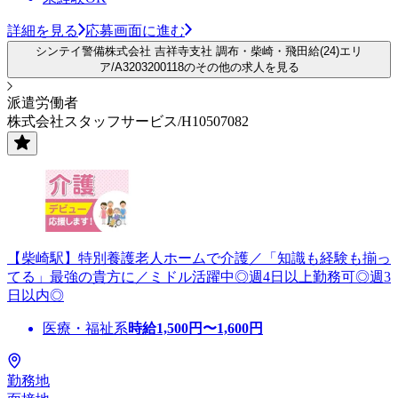
詳細を見る
応募画面に進む
シンテイ警備株式会社 吉祥寺支社 調布・柴崎・飛田給(24)エリ
ア/A3203200118のその他の求人を見る
派遣労働者
株式会社スタッフサービス/H10507082
【柴崎駅】特別養護老人ホームで介護／「知識も経験も揃っ
てる」最強の貴方に／ミドル活躍中◎週4日以上勤務可◎週3
日以内◎
医療・福祉系
時給
1,500
円〜
1,600
円
勤務地