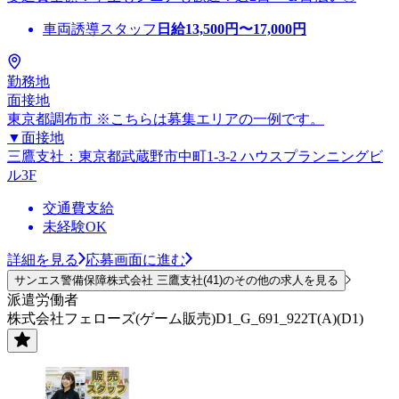
車両誘導スタッフ
日給
13,500
円〜
17,000
円
勤務地
面接地
東京都調布市 ※こちらは募集エリアの一例です。
▼面接地
三鷹支社：東京都武蔵野市中町1-3-2 ハウスプランニングビ
ル3F
交通費支給
未経験OK
詳細を見る
応募画面に進む
サンエス警備保障株式会社 三鷹支社(41)のその他の求人を見る
派遣労働者
株式会社フェローズ(ゲーム販売)D1_G_691_922T(A)(D1)