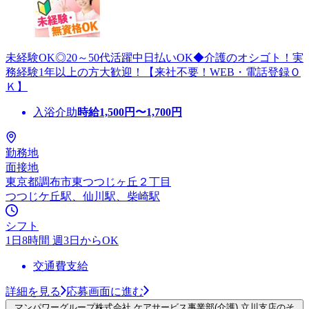
未経験OK◎20～50代活躍中日払いOK◆介護のオシゴト！実
務経験1年以上の方大歓迎！【来社不要！WEB・電話登録Ｏ
Ｋ】
入浴介助
時給
1,500
円〜
1,700
円
勤務地
面接地
東京都調布市東つつじヶ丘２丁目
つつじケ丘駅、仙川駅、柴崎駅
シフト
1日8時間 週3日からOK
交通費支給
詳細を見る
応募画面に進む
マンパワーグループ株式会社 ケアサービス事業部(介護) 立川支店のそ