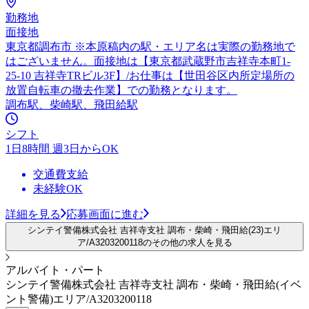
勤務地
面接地
東京都調布市 ※本原稿内の駅・エリア名は実際の勤務地で
はございません。面接地は【東京都武蔵野市吉祥寺本町1-
25-10 吉祥寺TRビル3F】/お仕事は【世田谷区内所定場所の
放置自転車の撤去作業】での勤務となります。
調布駅、柴崎駅、飛田給駅
シフト
1日8時間 週3日からOK
交通費支給
未経験OK
詳細を見る
応募画面に進む
シンテイ警備株式会社 吉祥寺支社 調布・柴崎・飛田給(23)エリ
ア/A3203200118のその他の求人を見る
アルバイト・パート
シンテイ警備株式会社 吉祥寺支社 調布・柴崎・飛田給(イベ
ント警備)エリア/A3203200118