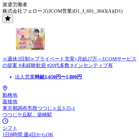
派遣労働者
株式会社フェローズ(JCOM営業)D1_J_691_3043(A)(D1)
≪週休3日制≫プライベート充実×月給27万～J:COMサービス
の提案 #未経験歓迎 #20代多数 #インセンティブ有
法人営業
時給
1,650
円〜
1,800
円
勤務地
面接地
東京都調布市西つつじヶ丘3-35-1
つつじケ丘駅、柴崎駅
シフト
1日8時間 週4日からOK