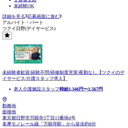
未経験OK
詳細を見る
応募画面に進む
アルバイト・パート
ツクイ日野(デイサービス)
未経験者歓迎/経験不問/研修制度充実/夜勤なし【ツクイのデ
イサービス/介護スタッフ求人】
老人介護施設スタッフ
時給
1,346
円〜
1,567
円
勤務地
面接地
東京都日野市万願寺3丁目13番地4号
多摩モノレール線「万願寺駅」から徒歩約6分