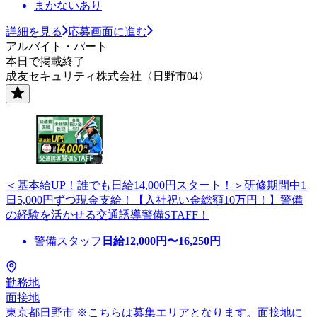
まかないあり
詳細を見る
応募画面に進む
アルバイト・パート
本日で掲載終了
成友セキュリティ株式会社〈日野市04〉
＜基本給UP！誰でも日給14,000円スタート！＞研修期間中1
日5,000円ずつ現金支給！【入社祝い金総額10万円！】警備
の経験を活かせる交通誘導警備STAFF！
警備スタッフ
日給
12,000
円〜
16,250
円
勤務地
面接地
東京都日野市 ※こちらは募集エリアとなります。面接地に