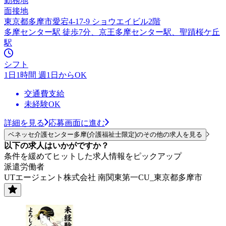
勤務地
面接地
東京都多摩市愛宕4-17-9 ショウエイビル2階
多摩センター駅 徒歩7分、京王多摩センター駅、聖蹟桜ケ丘
駅
シフト
1日1時間 週1日からOK
交通費支給
未経験OK
詳細を見る
応募画面に進む
ベネッセ介護センター多摩(介護福祉士限定)のその他の求人を見る
以下の求人はいかがですか？
条件を緩めてヒットした求人情報をピックアップ
派遣労働者
UTエージェント株式会社 南関東第一CU_東京都多摩市