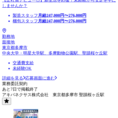
【正社員デビュー◎】新生活を応援！未経験から安定を手に
しませんか？
製造スタッフ
月給
247,000
円〜
276,000
円
梱包スタッフ
月給
247,000
円〜
276,000
円
勤務地
面接地
東京都多摩市
中央大学・明星大学駅、多摩動物公園駅、聖蹟桜ケ丘駅
交通費支給
未経験OK
詳細を見る
応募画面に進む
業務委託契約
あと7日で掲載終了
アキバネクサス株式会社 東京都多摩市 聖蹟桜ヶ丘駅