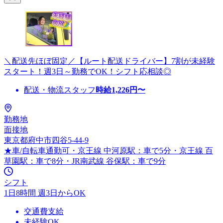
＼配送先ほぼ固定／【ルート配送ドライバー】7割が未経験
スタート！週3日～勤務でOK！シフト応相談◎
配送・物流スタッフ
時給
1,226
円〜
勤務地
面接地
東京都府中市四谷5-44-9
★車/自転車通勤可・京王線 中河原駅：車で5分・京王線 百
草園駅：車で8分・JR南武線 谷保駅：車で9分
シフト
1日8時間 週3日からOK
交通費支給
未経験OK