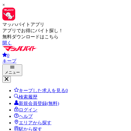
×
マッハバイトアプリ
アプリでお得にバイト探し！
無料ダウンロードはこちら
開く
0
キープ
メニュー
キープした求人を見る
0
検索履歴
新規会員登録(無料)
ログイン
ヘルプ
エリアから探す
駅から探す