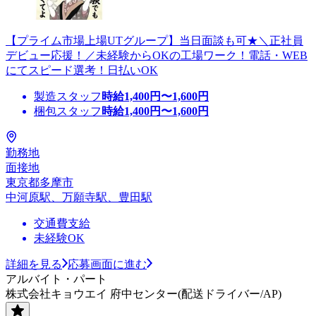
【プライム市場上場UTグループ】当日面談も可★＼正社員
デビュー応援！／未経験からOKの工場ワーク！電話・WEB
にてスピード選考！日払いOK
製造スタッフ
時給
1,400
円〜
1,600
円
梱包スタッフ
時給
1,400
円〜
1,600
円
勤務地
面接地
東京都多摩市
中河原駅、万願寺駅、豊田駅
交通費支給
未経験OK
詳細を見る
応募画面に進む
アルバイト・パート
株式会社キョウエイ 府中センター(配送ドライバー/AP)