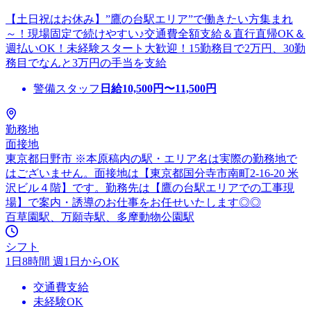
【土日祝はお休み】”鷹の台駅エリア”で働きたい方集まれ
～！現場固定で続けやすい♪交通費全額支給＆直行直帰OK＆
週払いOK！未経験スタート大歓迎！15勤務目で2万円、30勤
務目でなんと3万円の手当を支給
警備スタッフ
日給
10,500
円〜
11,500
円
勤務地
面接地
東京都日野市 ※本原稿内の駅・エリア名は実際の勤務地で
はございません。面接地は【東京都国分寺市南町2-16-20 米
沢ビル４階】です。勤務先は【鷹の台駅エリアでの工事現
場】で案内・誘導のお仕事をお任せいたします◎◎
百草園駅、万願寺駅、多摩動物公園駅
シフト
1日8時間 週1日からOK
交通費支給
未経験OK