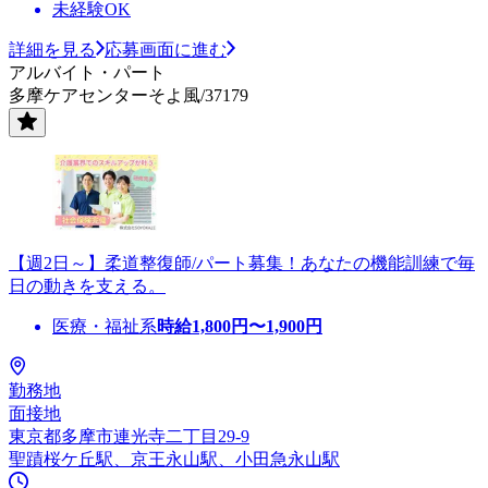
未経験OK
詳細を見る
応募画面に進む
アルバイト・パート
多摩ケアセンターそよ風/37179
【週2日～】柔道整復師/パート募集！あなたの機能訓練で毎
日の動きを支える。
医療・福祉系
時給
1,800
円〜
1,900
円
勤務地
面接地
東京都多摩市連光寺二丁目29-9
聖蹟桜ケ丘駅、京王永山駅、小田急永山駅