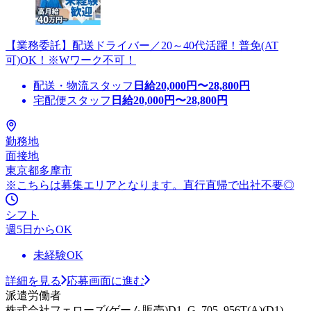
【業務委託】配送ドライバー／20～40代活躍！普免(AT
可)OK！※Wワーク不可！
配送・物流スタッフ
日給
20,000
円〜
28,800
円
宅配便スタッフ
日給
20,000
円〜
28,800
円
勤務地
面接地
東京都多摩市
※こちらは募集エリアとなります。直行直帰で出社不要◎
シフト
週5日からOK
未経験OK
詳細を見る
応募画面に進む
派遣労働者
株式会社フェローズ(ゲーム販売)D1_G_705_956T(A)(D1)