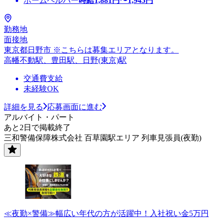
ホームヘルパー
時給
1,881
円〜
1,945
円
勤務地
面接地
東京都日野市 ※こちらは募集エリアとなります。
高幡不動駅、豊田駅、日野(東京)駅
交通費支給
未経験OK
詳細を見る
応募画面に進む
アルバイト・パート
あと2日で掲載終了
三和警備保障株式会社 百草園駅エリア 列車見張員(夜勤)
≪夜勤×警備≫幅広い年代の方が活躍中！入社祝い金5万円