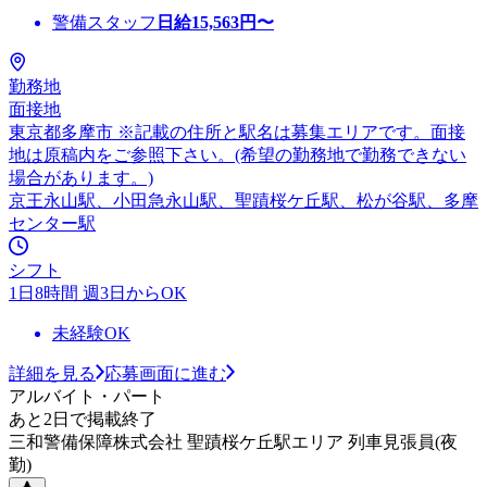
警備スタッフ
日給
15,563
円〜
勤務地
面接地
東京都多摩市 ※記載の住所と駅名は募集エリアです。面接
地は原稿内をご参照下さい。(希望の勤務地で勤務できない
場合があります。)
京王永山駅、小田急永山駅、聖蹟桜ケ丘駅、松が谷駅、多摩
センター駅
シフト
1日8時間 週3日からOK
未経験OK
詳細を見る
応募画面に進む
アルバイト・パート
あと2日で掲載終了
三和警備保障株式会社 聖蹟桜ケ丘駅エリア 列車見張員(夜
勤)