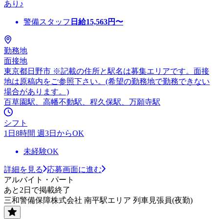
あり♪
警備スタッフ
日給
15,563
円〜
勤務地
面接地
東京都日野市 ※記載の住所と駅名は募集エリアです。面接
地は原稿内をご参照下さい。(希望の勤務地で勤務できない
場合があります。)
百草園駅、高幡不動駅、程久保駅、万願寺駅
シフト
1日8時間 週3日からOK
未経験OK
詳細を見る
応募画面に進む
アルバイト・パート
あと2日で掲載終了
三和警備保障株式会社 南平駅エリア 列車見張員(夜勤)