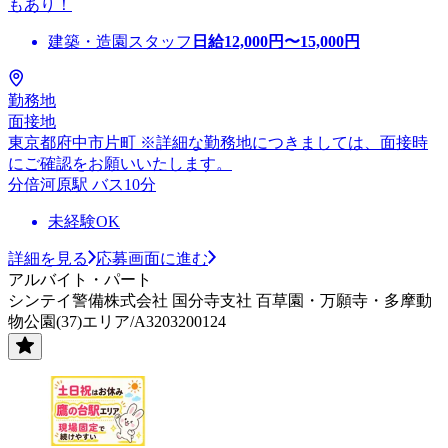
もあり！
建築・造園スタッフ
日給
12,000
円〜
15,000
円
勤務地
面接地
東京都府中市片町 ※詳細な勤務地につきましては、面接時
にご確認をお願いいたします。
分倍河原駅 バス10分
未経験OK
詳細を見る
応募画面に進む
アルバイト・パート
シンテイ警備株式会社 国分寺支社 百草園・万願寺・多摩動
物公園(37)エリア/A3203200124