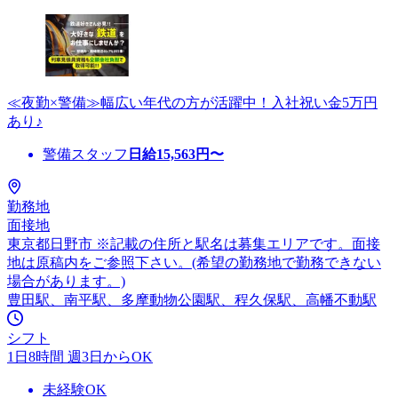
≪夜勤×警備≫幅広い年代の方が活躍中！入社祝い金5万円
あり♪
警備スタッフ
日給
15,563
円〜
勤務地
面接地
東京都日野市 ※記載の住所と駅名は募集エリアです。面接
地は原稿内をご参照下さい。(希望の勤務地で勤務できない
場合があります。)
豊田駅、南平駅、多摩動物公園駅、程久保駅、高幡不動駅
シフト
1日8時間 週3日からOK
未経験OK