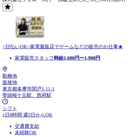
<日払いOK>家電量販店でゲームなどの販売のお仕事★
家電販売スタッフ
時給
1,600
円〜
1,900
円
勤務地
面接地
東京都多摩市関戸1-11-1
聖蹟桜ケ丘駅、西府駅
シフト
1日8時間 週5日からOK
交通費支給
未経験OK