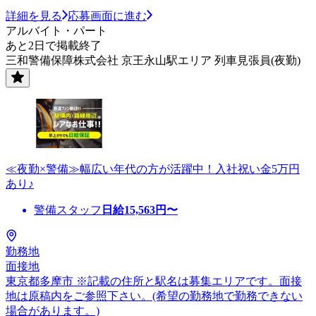
詳細を見る
応募画面に進む
アルバイト・パート
あと2日で掲載終了
三和警備保障株式会社 京王永山駅エリア 列車見張員(夜勤)
≪夜勤×警備≫幅広い年代の方が活躍中！入社祝い金5万円
あり♪
警備スタッフ
日給
15,563
円〜
勤務地
面接地
東京都多摩市 ※記載の住所と駅名は募集エリアです。面接
地は原稿内をご参照下さい。(希望の勤務地で勤務できない
場合があります。)