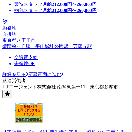
製造スタッフ
月給
212,000
円〜
260,000
円
梱包スタッフ
月給
212,000
円〜
260,000
円
勤務地
面接地
東京都八王子市
聖蹟桜ケ丘駅、平山城址公園駅、万願寺駅
交通費支給
未経験OK
詳細を見る
応募画面に進む
派遣労働者
UTエージェント株式会社 南関東第一CU_東京都多摩市