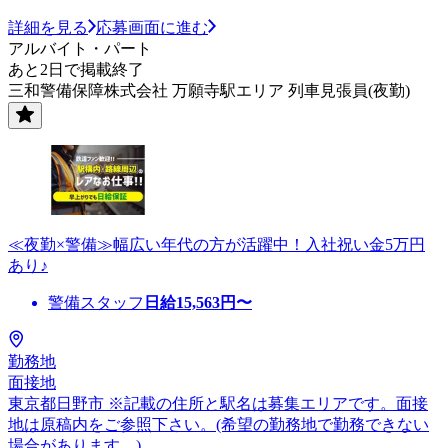
詳細を見る
応募画面に進む
アルバイト・パート
あと2日で掲載終了
三和警備保障株式会社 万願寺駅エリア 列車見張員(夜勤)
≪夜勤×警備≫幅広い年代の方が活躍中！入社祝い金5万円
あり♪
警備スタッフ
日給
15,563
円〜
勤務地
面接地
東京都日野市 ※記載の住所と駅名は募集エリアです。面接
地は原稿内をご参照下さい。(希望の勤務地で勤務できない
場合があります。)