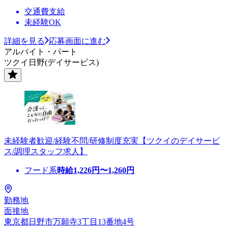
交通費支給
未経験OK
詳細を見る
応募画面に進む
アルバイト・パート
ツクイ日野(デイサービス)
未経験者歓迎/経験不問/研修制度充実【ツクイのデイサービ
ス/調理スタッフ求人】
フード系
時給
1,226
円〜
1,260
円
勤務地
面接地
東京都日野市万願寺3丁目13番地4号