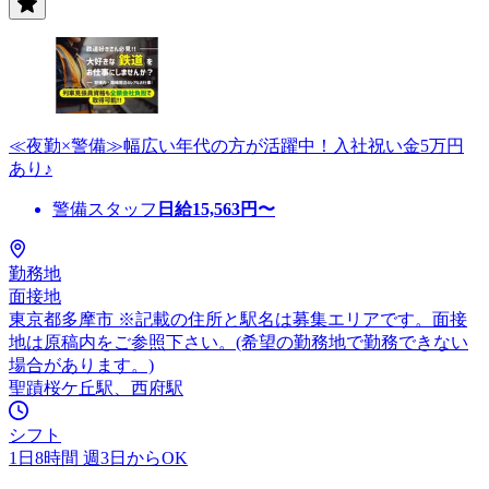
≪夜勤×警備≫幅広い年代の方が活躍中！入社祝い金5万円
あり♪
警備スタッフ
日給
15,563
円〜
勤務地
面接地
東京都多摩市 ※記載の住所と駅名は募集エリアです。面接
地は原稿内をご参照下さい。(希望の勤務地で勤務できない
場合があります。)
聖蹟桜ケ丘駅、西府駅
シフト
1日8時間 週3日からOK