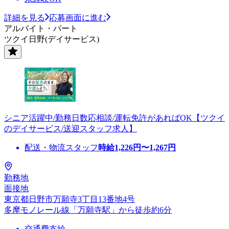
詳細を見る
応募画面に進む
アルバイト・パート
ツクイ日野(デイサービス)
シニア活躍中/勤務日数応相談/運転免許があればOK【ツクイ
のデイサービス/送迎スタッフ求人】
配送・物流スタッフ
時給
1,226
円〜
1,267
円
勤務地
面接地
東京都日野市万願寺3丁目13番地4号
多摩モノレール線「万願寺駅」から徒歩約6分
交通費支給