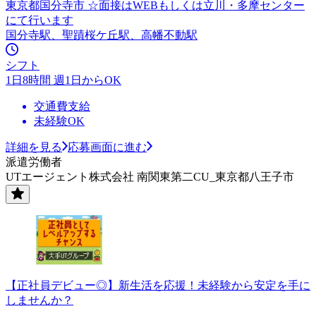
東京都国分寺市 ☆面接はWEBもしくは立川・多摩センター
にて行います
国分寺駅、聖蹟桜ケ丘駅、高幡不動駅
シフト
1日8時間 週1日からOK
交通費支給
未経験OK
詳細を見る
応募画面に進む
派遣労働者
UTエージェント株式会社 南関東第二CU_東京都八王子市
【正社員デビュー◎】新生活を応援！未経験から安定を手に
しませんか？