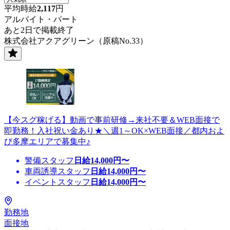
平均時給
2,117
円
アルバイト・パート
あと2日で掲載終了
株式会社アクアグリーン（原稿No.33）
【今スグ稼げる】動画で事前研修→来社不要＆WEB面接で
即勤務！入社祝い金あり★＼週1～OK×WEB面接／都内およ
び多摩エリアで募集中♪
警備スタッフ
日給
14,000
円〜
車両誘導スタッフ
日給
14,000
円〜
イベントスタッフ
日給
14,000
円〜
勤務地
面接地