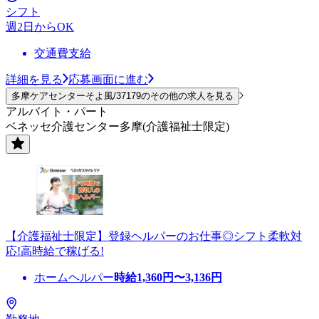
シフト
週2日からOK
交通費支給
詳細を見る
応募画面に進む
多摩ケアセンターそよ風/37179のその他の求人を見る
アルバイト・パート
ベネッセ介護センター多摩(介護福祉士限定)
【介護福祉士限定】登録ヘルパーのお仕事◎シフト柔軟対
応!高時給で稼げる!
ホームヘルパー
時給
1,360
円〜
3,136
円