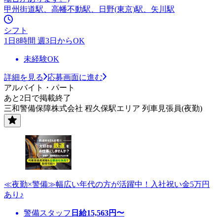
甲州街道駅、高幡不動駅、日野(東京)駅、矢川駅
シフト
1日8時間 週3日からOK
未経験OK
詳細を見る
応募画面に進む
アルバイト・パート
あと2日で掲載終了
三和警備保障株式会社 程久保駅エリア 列車見張員(夜勤)
≪夜勤×警備≫幅広い年代の方が活躍中！入社祝い金5万円
あり♪
警備スタッフ
日給
15,563
円〜