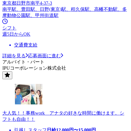
東京都日野市南平4-37-3
南平駅、豊田駅、日野(東京)駅、程久保駅、高幡不動駅、多
摩動物公園駅、甲州街道駅
シフト
週5日からOK
交通費支給
詳細を見る
応募画面に進む
アルバイト・パート
IPUコーポレーション株式会社
大人気！！事務work アナタの好きな時間に働けます。シ
フトも自由！！
引越しスタッフ
日給
12,000
円〜
15,000
円