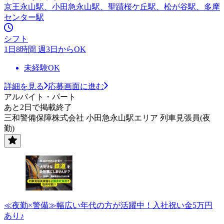
京王永山駅、小田急永山駅、聖蹟桜ケ丘駅、松が谷駅、多摩
センター駅
シフト
1日8時間 週3日からOK
未経験OK
詳細を見る
応募画面に進む
アルバイト・パート
あと2日で掲載終了
三和警備保障株式会社 小田急永山駅エリア 列車見張員(夜
勤)
≪夜勤×警備≫幅広い年代の方が活躍中！入社祝い金5万円
あり♪