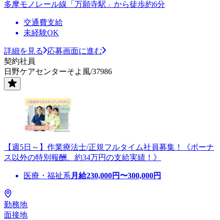
多摩モノレール線「万願寺駅」から徒歩約6分
交通費支給
未経験OK
詳細を見る
応募画面に進む
契約社員
日野ケアセンターそよ風/37986
【週5日～】作業療法士/正規フルタイム社員募集！《ボーナ
ス以外の特別報酬、約34万円の支給実績！》
医療・福祉系
月給
230,000
円〜
300,000
円
勤務地
面接地