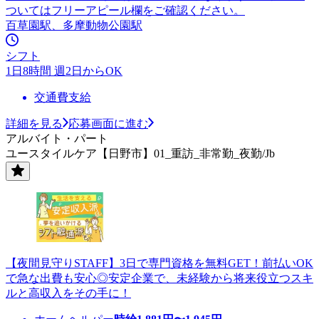
ついてはフリーアピール欄をご確認ください。
百草園駅、多摩動物公園駅
シフト
1日8時間 週2日からOK
交通費支給
詳細を見る
応募画面に進む
アルバイト・パート
ユースタイルケア【日野市】01_重訪_非常勤_夜勤/Jb
【夜間見守りSTAFF】3日で専門資格を無料GET！前払いOK
で急な出費も安心◎安定企業で、未経験から将来役立つスキ
ルと高収入をその手に！