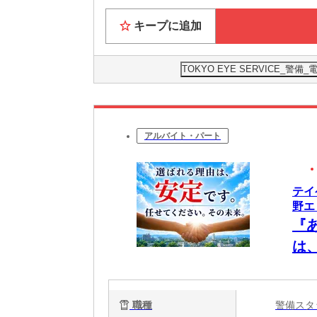
キープに追加
TOKYO EYE SERVICE_
アルバイト・パート
テイ
野エ
『
は
れ
ク
職種
警備ス
ケ