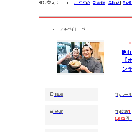
並び替え：
おすすめ
新着順
高収入
勤務
アルバイト・パート
豚山
【
ンチ
い
職種
(1)ホ
給与
(1)時給
1
1,625
円