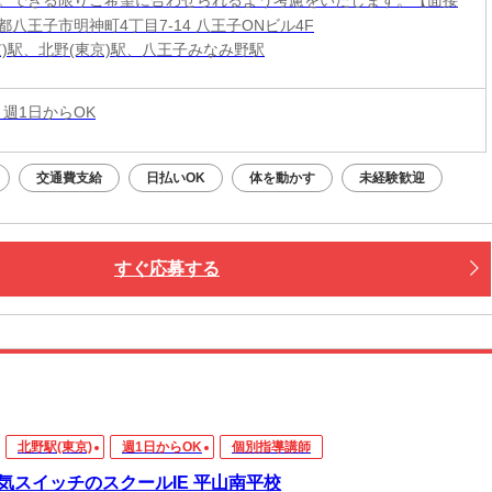
都八王子市明神町4丁目7-14 八王子ONビル4F
京)駅、北野(東京)駅、八王子みなみ野駅
 週1日からOK
交通費支給
日払いOK
体を動かす
未経験歓迎
すぐ応募する
北野駅(東京)
週1日からOK
個別指導講師
気スイッチのスクールIE 平山南平校