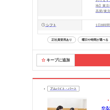
地】東京
高尾(東
シフト
1日8時間
正社員登用あり
曜日や時間が選べる
キープに追加
アルバイト・パート
やる