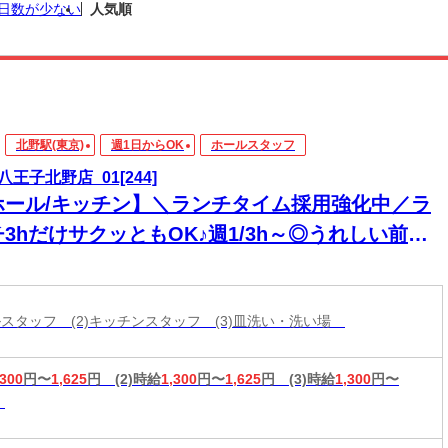
日数が少ない
人気順
北野駅(東京)
週1日からOK
ホールスタッフ
八王子北野店_01[244]
ホール/キッチン】＼ランチタイム採用強化中／ラ
3hだけサクッともOK♪週1/3h～◎うれしい前払
制度あり＊
ールスタッフ (2)キッチンスタッフ (3)皿洗い・洗い場
,300
円〜
1,625
円
(2)時給
1,300
円〜
1,625
円
(3)時給
1,300
円〜