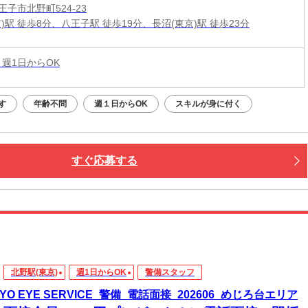
子市北野町524-23
)駅 徒歩8分、八王子駅 徒歩19分、長沼(東京)駅 徒歩23分
 週1日からOK
す
年齢不問
週１日からOK
スキルが身に付く
すぐ応募する
北野駅(東京)
週1日からOK
警備スタッフ
KYO EYE SERVICE_警備_電話面接_202606_めじろ台エリア