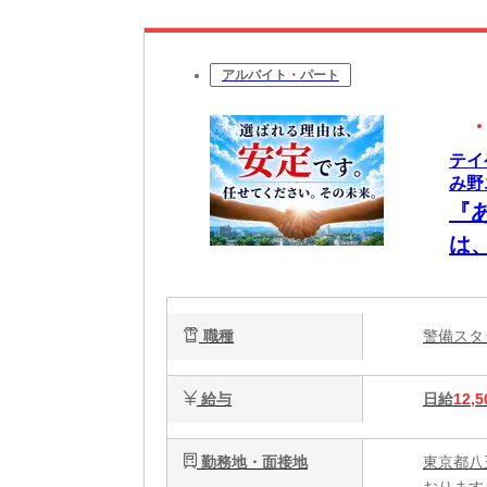
アルバイト・パート
テイ
み野
『
は
れ
ク
職種
警備ス
ケ
給与
日給
12,5
勤務地・面接地
東京都八
おります