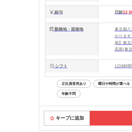
給与
日給
12,5
勤務地・面接地
東京都八
おります
地】東京都
高尾(東
シフト
1日8時間
正社員登用あり
曜日や時間が選べる
年齢不問
キープに追加