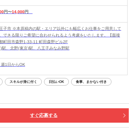
00
円〜
14,000
円
王子市 ※本原稿内の駅・エリア以外にも幅広くお仕事をご用意して
。できる限りご希望に合わせられるよう考慮をいたします。【面接
町田市森野1-33-11 町田森野ビル2F
京)駅、北野(東京)駅、八王子みなみ野駅
 週1日からOK
スキルが身に付く
日払いOK
食事、まかない付き
すぐ応募する