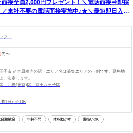
社面接全員2,000円プレゼント！＼電話面接⇒即採
！／来社不要の電話面接実施中♪★＼最短即日入寮
K／スマホ貸出あり！食事券の配布アリ！働きやす
バツグン★週1日～OK！
タッフ
0
円〜
王子市 ※本原稿内の駅・エリア名は募集エリアの一例です。勤務地
上、決定します。
駅、北野(東京)駅、京王八王子駅
 週1日からOK
未経験歓迎
年齢不問
体を動かす
週払いOK