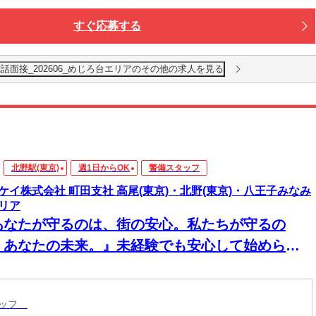
すぐ応募する
警備_電話面接_202606_めじろ台エリアのその他の求人を見る
北野駅(東京)
週1日からOK
警備スタッフ
ケイ株式会社 町田支社 高尾(東京)・北野(東京)・八王子みなみ
リア
あなたが守るのは、街の安心。私たちが守るの
、あなたの未来。』未経験でも安心して始めら
、自分のペースで無理なく働ける。短期やWワー
もOK。働きやすさ・続けやすさTOPクラスのテイ
タッフ
イ株式会社です