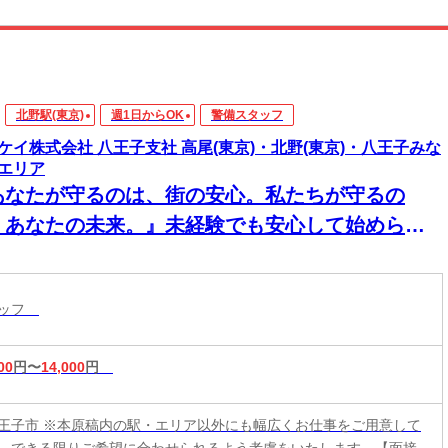
北野駅(東京)
週1日からOK
警備スタッフ
ケイ株式会社 八王子支社 高尾(東京)・北野(東京)・八王子みな
エリア
あなたが守るのは、街の安心。私たちが守るの
、あなたの未来。』未経験でも安心して始めら
、自分のペースで無理なく働ける。短期やWワー
もOK。働きやすさ・続けやすさTOPクラスのテイ
タッフ
イ株式会社です
00
円〜
14,000
円
王子市 ※本原稿内の駅・エリア以外にも幅広くお仕事をご用意して
。できる限りご希望に合わせられるよう考慮をいたします。【面接