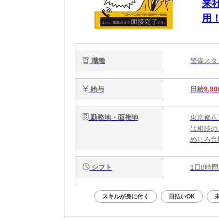
来
用
O
さ
職種
警備ス
給与
日給
9,90
勤務地・面接地
東京都八
は相談の
めじろ台
シフト
1日8時間
スキルが身に付く
日払いOK