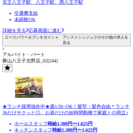
京王八王子駅、八王子駅、西八王子駅
交通費支給
未経験OK
詳細を見る
応募画面に進む
エースパワーカブシキガイシャ アシストシンジュクのその他の求人を
見る
アルバイト・パート
豚山八王子北野店_02[244]
★ランチ採用強化中★週1/3h~OK！髪型・髪色自由＊ランチ
3hだけサクッと◎、お昼だけの短時間勤務で家庭との両立♪
ホールスタッフ
時給
1,300
円〜
1,625
円
キッチンスタッフ
時給
1,300
円〜
1,625
円