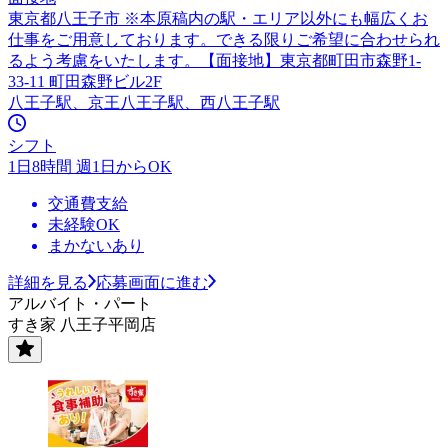
東京都八王子市 ※本原稿内の駅・エリア以外にも幅広くお
仕事をご用意しております。できる限りご希望に合わせられ
るよう考慮をいたします。【面接地】東京都町田市森野1-
33-11 町田森野ビル2F
八王子駅、京王八王子駅、西八王子駅
シフト
1日8時間 週1日からOK
交通費支給
未経験OK
まかないあり
詳細を見る
応募画面に進む
アルバイト・パート
すき家 八王子平岡店