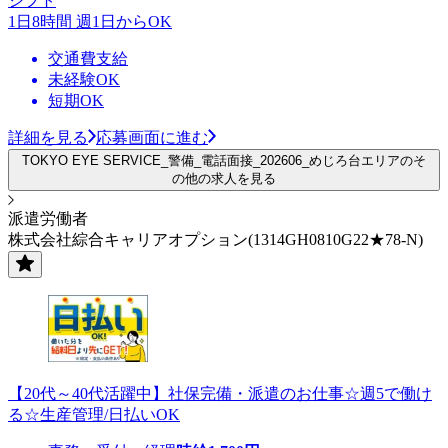
シフト
1日8時間 週1日からOK
交通費支給
未経験OK
短期OK
詳細を見る
応募画面に進む
TOKYO EYE SERVICE_警備_電話面接_202606_めじろ台エリアのそ
の他の求人を見る
派遣労働者
株式会社綜合キャリアオプション(1314GH0810G22★78-N)
【20代～40代活躍中】社保完備・派遣のお仕事☆週5で働け
る☆生産管理/日払いOK