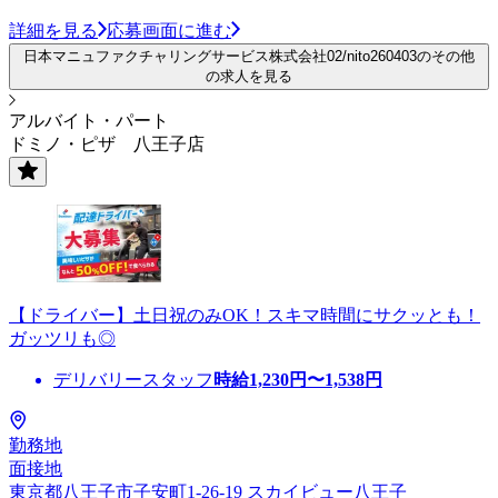
詳細を見る
応募画面に進む
日本マニュファクチャリングサービス株式会社02/nito260403のその他
の求人を見る
アルバイト・パート
ドミノ・ピザ 八王子店
【ドライバー】土日祝のみOK！スキマ時間にサクッとも！
ガッツリも◎
デリバリースタッフ
時給
1,230
円〜
1,538
円
勤務地
面接地
東京都八王子市子安町1-26-19 スカイビュー八王子