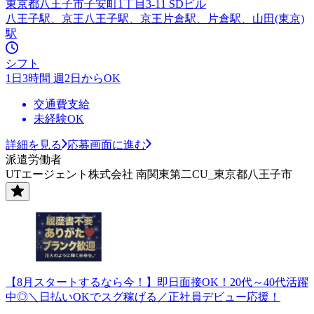
東京都八王子市子安町1丁目3-11 SDビル
八王子駅、京王八王子駅、京王片倉駅、片倉駅、山田(東京)
駅
シフト
1日3時間 週2日からOK
交通費支給
未経験OK
詳細を見る
応募画面に進む
派遣労働者
UTエージェント株式会社 南関東第二CU_東京都八王子市
【8月スタートするなら今！】即日面接OK！20代～40代活躍
中◎＼日払いOKでスグ稼げる／正社員デビュー応援！