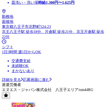
皿洗い・洗い場
時給
1,300
円〜
1,625
円
勤務地
面接地
東京都八王子市北野町524-23
京王八王子駅 徒歩18分、片倉駅 徒歩21分、京王片倉駅 徒歩
22分
シフト
1日3時間 週1日からOK
交通費支給
未経験OK
まかないあり
詳細を見る
応募画面に進む
派遣労働者
エヌエス・ジャパン株式会社 八王子エリア/om44RG