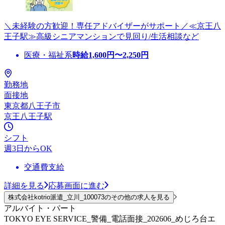
＼未経験の方歓迎！専任アドバイザーがサポート／≪京王八
王子駅≫高級シニアマンションで見回り/生活相談など
医療・福祉系
時給
1,600
円〜
2,250
円
勤務地
面接地
東京都八王子市
京王八王子駅
シフト
週3日からOK
交通費支給
詳細を見る
応募画面に進む
株式会社kotrio派遣_立川_100073のその他の求人を見る
アルバイト・パート
TOKYO EYE SERVICE_警備_電話面接_202606_めじろ台エ