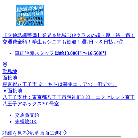
【交通誘導警備】業界＆地域TOPクラスの超・厚・待・遇！
交通費全額！学生もシニアも歓迎！週2日～＆日払い◎
車両誘導スタッフ
日給
13,000
円〜
16,500
円
勤務地
面接地
東京都八王子市 ※こちらは募集エリアの一例です。
▼面接地
八王子支社：東京都八王子市明神町3-23-1 エクセレント京王
八王子アネックス301号室
交通費支給
未経験OK
詳細を見る
応募画面に進む