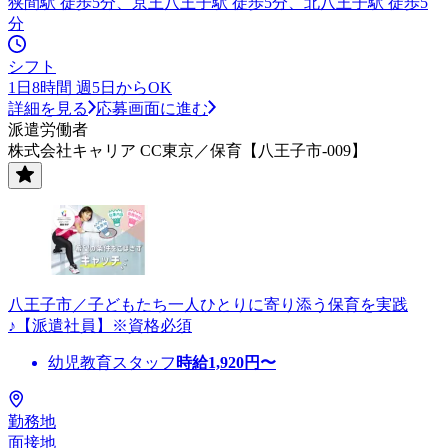
狭間駅 徒歩5分、京王八王子駅 徒歩5分、北八王子駅 徒歩5
分
シフト
1日8時間 週5日からOK
詳細を見る
応募画面に進む
派遣労働者
株式会社キャリア CC東京／保育【八王子市-009】
八王子市／子どもたち一人ひとりに寄り添う保育を実践
♪【派遣社員】※資格必須
幼児教育スタッフ
時給
1,920
円〜
勤務地
面接地