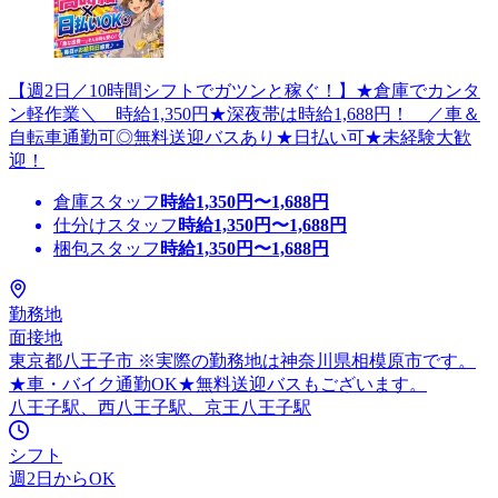
【週2日／10時間シフトでガツンと稼ぐ！】★倉庫でカンタ
ン軽作業＼ 時給1,350円★深夜帯は時給1,688円！ ／車＆
自転車通勤可◎無料送迎バスあり★日払い可★未経験大歓
迎！
倉庫スタッフ
時給
1,350
円〜
1,688
円
仕分けスタッフ
時給
1,350
円〜
1,688
円
梱包スタッフ
時給
1,350
円〜
1,688
円
勤務地
面接地
東京都八王子市 ※実際の勤務地は神奈川県相模原市です。
★車・バイク通勤OK★無料送迎バスもございます。
八王子駅、西八王子駅、京王八王子駅
シフト
週2日からOK