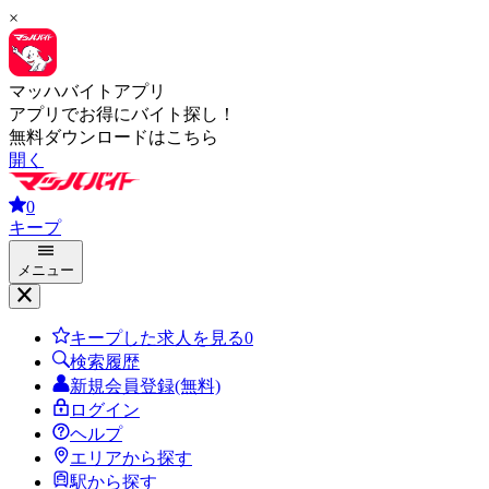
×
マッハバイトアプリ
アプリでお得にバイト探し！
無料ダウンロードはこちら
開く
0
キープ
メニュー
キープした求人を見る
0
検索履歴
新規会員登録(無料)
ログイン
ヘルプ
エリアから探す
駅から探す