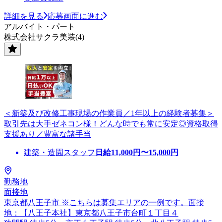
詳細を見る
応募画面に進む
アルバイト・パート
株式会社サクラ美装(4)
＜新築及び改修工事現場の作業員／1年以上の経験者募集＞
取引先は大手ゼネコン様！どんな時でも常に安定◎資格取得
支援あり／豊富な諸手当
建築・造園スタッフ
日給
11,000
円〜
15,000
円
勤務地
面接地
東京都八王子市 ※こちらは募集エリアの一例です。面接
地：【八王子本社】東京都八王子市台町１丁目４