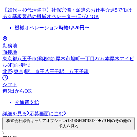
【20代～40代活躍中】社保完備・派遣のお仕事☆週5で働け
る☆基板製品の機械オペレーター/日払いOK
機械オペレーション
時給
1,520
円〜
勤務地
面接地
東京都八王子市(勤務地) 厚木市旭町一丁目27-6 本厚木マイビ
ル8F(面接地)
北野(東京)駅、京王八王子駅、八王子駅
シフト
週5日からOK
交通費支給
詳細を見る
応募画面に進む
株式会社綜合キャリアオプション(1314GH0810G22★79-N)のその他の
求人を見る