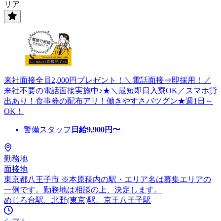
リア
来社面接全員2,000円プレゼント！＼電話面接⇒即採用！／
来社不要の電話面接実施中♪★＼最短即日入寮OK／スマホ貸
出あり！食事券の配布アリ！働きやすさバツグン★週1日～
OK！
警備スタッフ
日給
9,900
円〜
勤務地
面接地
東京都八王子市 ※本原稿内の駅・エリア名は募集エリアの
一例です。勤務地は相談の上、決定します。
めじろ台駅、北野(東京)駅、京王八王子駅