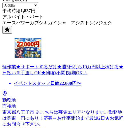
平均時給
1,837
円
アルバイト・パート
エースパワーカブシキガイシャ アシストシンジュク
軽作業★サポートするだけ★週5日なら10万円以上稼げる★
日払い＆手渡しOK★[年齢不問]短期OK！
イベントスタッフ
日給
22,000
円〜
勤務地
面接地
東京都八王子市 ※こちらは募集エリアとなります。勤務地
は関東一円にあり！応募～お仕事開始まで最短2日★お気軽
にお問合せ下さい。