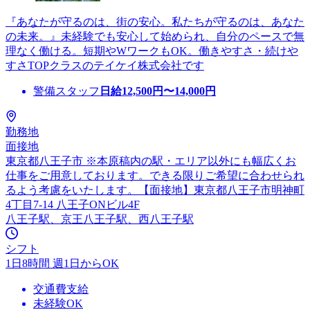
『あなたが守るのは、街の安心。私たちが守るのは、あなた
の未来。』未経験でも安心して始められ、自分のペースで無
理なく働ける。短期やWワークもOK。働きやすさ・続けや
すさTOPクラスのテイケイ株式会社です
警備スタッフ
日給
12,500
円〜
14,000
円
勤務地
面接地
東京都八王子市 ※本原稿内の駅・エリア以外にも幅広くお
仕事をご用意しております。できる限りご希望に合わせられ
るよう考慮をいたします。【面接地】東京都八王子市明神町
4丁目7-14 八王子ONビル4F
八王子駅、京王八王子駅、西八王子駅
シフト
1日8時間 週1日からOK
交通費支給
未経験OK