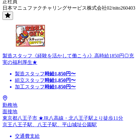
正社員
日本マニュファクチャリングサービス株式会社02/nito260403
製造スタッフ《経験を活かして働こう♪》高時給1850円◎充
実の福利厚生★
製造スタッフ
時給
1,850
円〜
組立スタッフ
時給
1,850
円〜
加工スタッフ
時給
1,850
円〜
勤務地
面接地
東京都八王子市 ★JR八高線・北八王子駅より徒歩11分
京王八王子駅、八王子駅、平山城址公園駅
交通費支給