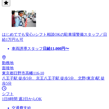
はじめてでも安心♪シフト相談OKの駐車場警備スタッフ／日
給1万円も可
車両誘導スタッフ
日給
11,000
円〜
勤務地
面接地
東京都日野市高幡116-10
八王子駅 徒歩5分、京王八王子駅 徒歩5分、北野(東京)駅 徒
歩5分
シフト
1日8時間 週2日からOK
交通費支給