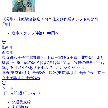
《長期》未経験者歓迎！簡単仕分け作業★シフト相談可
◎[仕]
倉庫スタッフ
時給
1,500
円〜
勤務地
面接地
東京都八王子市北野町569-1 京王電鉄京王線「北野駅」より
徒歩5分 ※下記の駅名および徒歩時間は、実際の勤務地とは
異なる可能性がありますので、ご注意ください。
北野(東京)駅より徒歩5分、長沼(東京)駅より徒歩19分、京王
八王子駅より徒歩24分
シフト
1日3時間 週3日からOK
交通費支給
未経験OK