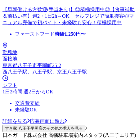
【早朝働ける方歓迎(手当あり)】◎積極採用中◎【食事補助
＆前払い有】週2・1日2h～OK！セルフレジで簡単接客◎マ
ニュアル完備で初バイト・未経験も安心！積極採用中
ファーストフード
時給
1,250
円〜
勤務地
面接地
東京都八王子市平岡町25-2
西八王子駅、八王子駅、京王八王子駅
シフト
1日2時間 週2日からOK
交通費支給
未経験OK
詳細を見る
応募画面に進む
すき家 八王子平岡店のその他の求人を見る
日本ガード株式会社 高幡駐車場案内スタッフ(八王子エリア)