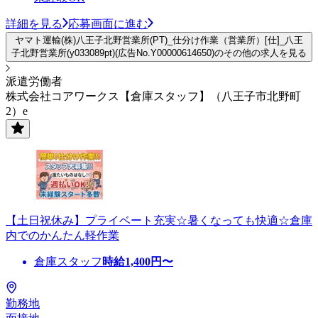
詳細を見る
応募画面に進む
ヤマト運輸(株)八王子北野営業所(PT)_仕分け作業（営業所）[仕]_八王
子北野営業所(y033089pt)(広告No.Y00000614650)のその他の求人を見る
派遣労働者
株式会社コアワークス【倉庫スタッフ】（八王子市北野町
2）e
【土日祝休み】プライベート充実☆暑くなっても快適☆倉庫
内でのかんたん軽作業
倉庫スタッフ
時給
1,400
円〜
勤務地