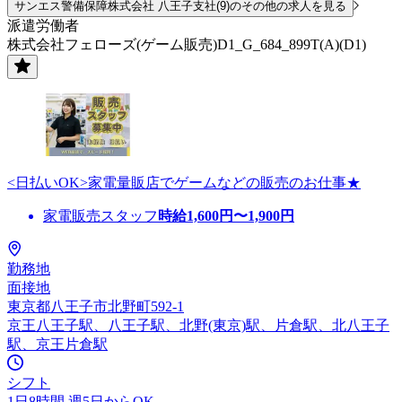
サンエス警備保障株式会社 八王子支社(9)のその他の求人を見る
派遣労働者
株式会社フェローズ(ゲーム販売)D1_G_684_899T(A)(D1)
<日払いOK>家電量販店でゲームなどの販売のお仕事★
家電販売スタッフ
時給
1,600
円〜
1,900
円
勤務地
面接地
東京都八王子市北野町592-1
京王八王子駅、八王子駅、北野(東京)駅、片倉駅、北八王子
駅、京王片倉駅
シフト
1日8時間 週5日からOK