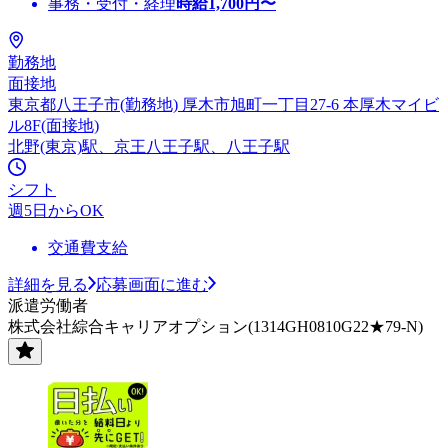
事務・受付・経理
時給
1,700
円〜
勤務地
面接地
東京都八王子市(勤務地) 厚木市旭町一丁目27-6 本厚木マイビ
ル8F(面接地)
北野(東京)駅、京王八王子駅、八王子駅
シフト
週5日からOK
交通費支給
詳細を見る
応募画面に進む
派遣労働者
株式会社綜合キャリアオプション(1314GH0810G22★79-N)