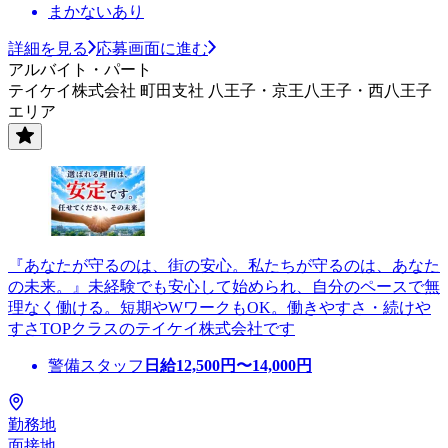
まかないあり
詳細を見る
応募画面に進む
アルバイト・パート
テイケイ株式会社 町田支社 八王子・京王八王子・西八王子
エリア
『あなたが守るのは、街の安心。私たちが守るのは、あなた
の未来。』未経験でも安心して始められ、自分のペースで無
理なく働ける。短期やWワークもOK。働きやすさ・続けや
すさTOPクラスのテイケイ株式会社です
警備スタッフ
日給
12,500
円〜
14,000
円
勤務地
面接地