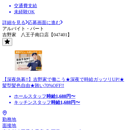
交通費支給
未経験OK
詳細を見る
応募画面に進む
アルバイト・パート
吉野家 八王子南口店【047401】
【深夜急募!!】吉野家で働こう★深夜で時給ガッツリUP!★
髪型髪色自由★賄い70%OFF!!
ホールスタッフ
時給
1,688
円〜
キッチンスタッフ
時給
1,688
円〜
勤務地
面接地