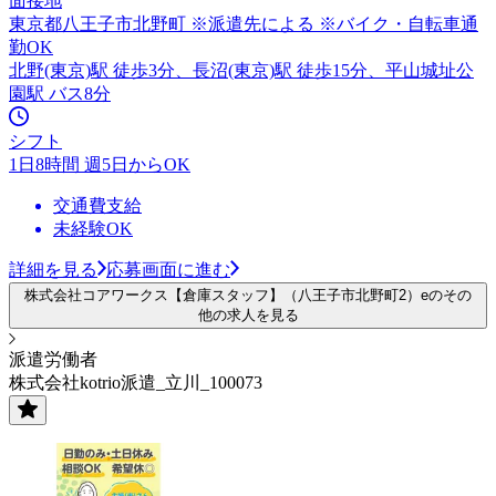
面接地
東京都八王子市北野町 ※派遣先による ※バイク・自転車通
勤OK
北野(東京)駅 徒歩3分、長沼(東京)駅 徒歩15分、平山城址公
園駅 バス8分
シフト
1日8時間 週5日からOK
交通費支給
未経験OK
詳細を見る
応募画面に進む
株式会社コアワークス【倉庫スタッフ】（八王子市北野町2）eのその
他の求人を見る
派遣労働者
株式会社kotrio派遣_立川_100073