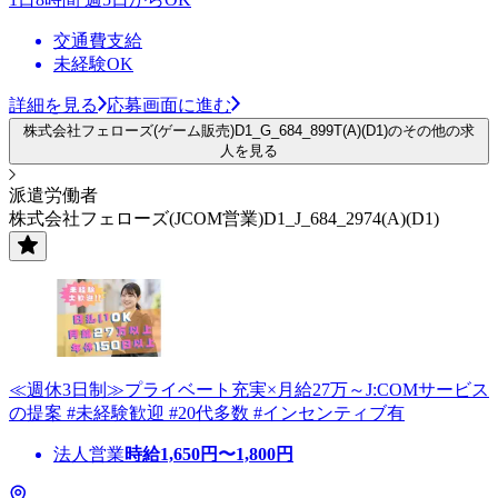
交通費支給
未経験OK
詳細を見る
応募画面に進む
株式会社フェローズ(ゲーム販売)D1_G_684_899T(A)(D1)のその他の求
人を見る
派遣労働者
株式会社フェローズ(JCOM営業)D1_J_684_2974(A)(D1)
≪週休3日制≫プライベート充実×月給27万～J:COMサービス
の提案 #未経験歓迎 #20代多数 #インセンティブ有
法人営業
時給
1,650
円〜
1,800
円