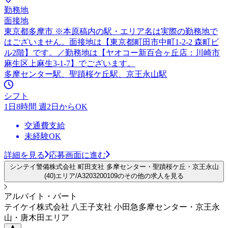
勤務地
面接地
東京都多摩市 ※本原稿内の駅・エリア名は実際の勤務地で
はございません。面接地は【東京都町田市中町1-2-2 森町ビ
ル2階】です。／勤務地は【ヤオコー新百合ヶ丘店：川崎市
麻生区上麻生3-1-7】でございます。
多摩センター駅、聖蹟桜ケ丘駅、京王永山駅
シフト
1日8時間 週2日からOK
交通費支給
未経験OK
詳細を見る
応募画面に進む
シンテイ警備株式会社 町田支社 多摩センター・聖蹟桜ケ丘・京王永山
(40)エリア/A3203200109のその他の求人を見る
アルバイト・パート
テイケイ株式会社 八王子支社 小田急多摩センター・京王永
山・唐木田エリア