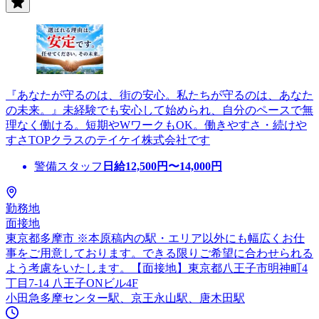
『あなたが守るのは、街の安心。私たちが守るのは、あなた
の未来。』未経験でも安心して始められ、自分のペースで無
理なく働ける。短期やWワークもOK。働きやすさ・続けや
すさTOPクラスのテイケイ株式会社です
警備スタッフ
日給
12,500
円〜
14,000
円
勤務地
面接地
東京都多摩市 ※本原稿内の駅・エリア以外にも幅広くお仕
事をご用意しております。できる限りご希望に合わせられる
よう考慮をいたします。【面接地】東京都八王子市明神町4
丁目7-14 八王子ONビル4F
小田急多摩センター駅、京王永山駅、唐木田駅