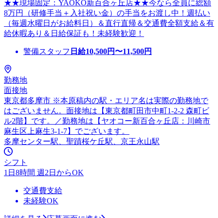
★★現場固定：YAOKO新百合ヶ丘店★★今なら全員に総額
8万円（研修手当＋入社祝い金）の手当をお渡し中！週払い
（毎週水曜日がお給料日）＆直行直帰＆交通費全額支給＆有
給休暇あり＆日給保証も！未経験歓迎！
警備スタッフ
日給
10,500
円〜
11,500
円
勤務地
面接地
東京都多摩市 ※本原稿内の駅・エリア名は実際の勤務地で
はございません。面接地は【東京都町田市中町1-2-2 森町ビ
ル2階】です。／勤務地は【ヤオコー新百合ヶ丘店：川崎市
麻生区上麻生3-1-7】でございます。
多摩センター駅、聖蹟桜ケ丘駅、京王永山駅
シフト
1日8時間 週2日からOK
交通費支給
未経験OK