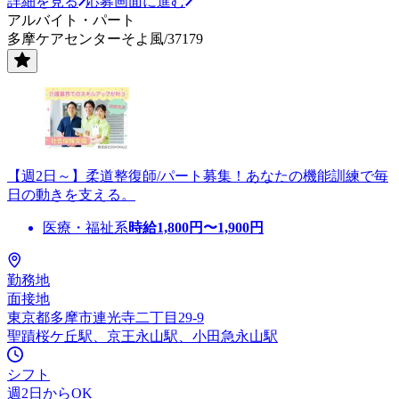
詳細を見る
応募画面に進む
アルバイト・パート
多摩ケアセンターそよ風/37179
【週2日～】柔道整復師/パート募集！あなたの機能訓練で毎
日の動きを支える。
医療・福祉系
時給
1,800
円〜
1,900
円
勤務地
面接地
東京都多摩市連光寺二丁目29-9
聖蹟桜ケ丘駅、京王永山駅、小田急永山駅
シフト
週2日からOK