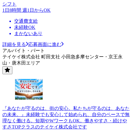
シフト
1日8時間 週1日からOK
交通費支給
未経験OK
まかないあり
詳細を見る
応募画面に進む
アルバイト・パート
テイケイ株式会社 町田支社 小田急多摩センター・京王永
山・唐木田エリア
『あなたが守るのは、街の安心。私たちが守るのは、あなた
の未来。』未経験でも安心して始められ、自分のペースで無
理なく働ける。短期やWワークもOK。働きやすさ・続けや
すさTOPクラスのテイケイ株式会社です