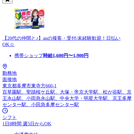
【20代の仲間と♪】auの接客・受付/未経験歓迎！日払い
OK☆
携帯ショップ
時給
1,600
円〜
1,900
円
勤務地
面接地
東京都多摩市東寺方660-1
百草園駅、聖蹟桜ケ丘駅、大塚・帝京大学駅、松が谷駅、京
王永山駅、小田急永山駅、中央大学・明星大学駅、京王多摩
センター駅、小田急多摩センター駅
シフト
1日8時間 週5日からOK