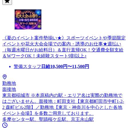
《夏のイベント案件勢揃い★》スポーツイベントや季節限定
イベントや花火大会会場での案内・誘導のお仕事★週払い
（毎週水曜日がお給料日）＆直行直帰OK！交通費全額支給
＆WワークOK！未経験スタート9割以上♪
警備スタッフ
日給
10,500
円〜
11,500
円
勤務地
面接地
東京都稲城市 ※本原稿内の駅・エリア名は実際の勤務地で
はございません。面接地：町田支社【東京都町田市中町1-2-
2 森町ビル2階】／勤務地【東京・神奈川を中心とした各地
イベント会場】を多数ご用意しております。
多摩センター駅、聖蹟桜ケ丘駅、京王永山駅