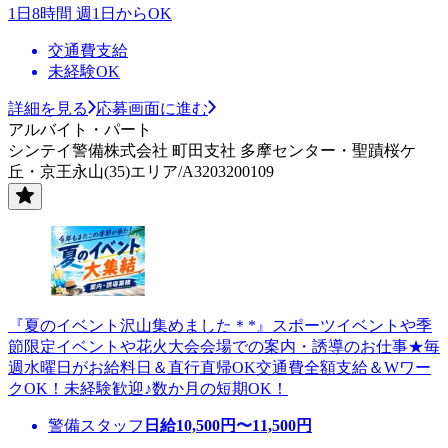
1日8時間 週1日からOK
交通費支給
未経験OK
詳細を見る
応募画面に進む
アルバイト・パート
シンテイ警備株式会社 町田支社 多摩センター・聖蹟桜ケ
丘・京王永山(35)エリア/A3203200109
『夏のイベント沢山集めました＊*』スポーツイベントや季
節限定イベントや花火大会会場での案内・誘導のお仕事★毎
週水曜日がお給料日＆直行直帰OK交通費全額支給＆Wワー
クOK！未経験歓迎♪数か月の短期OK！
警備スタッフ
日給
10,500
円〜
11,500
円