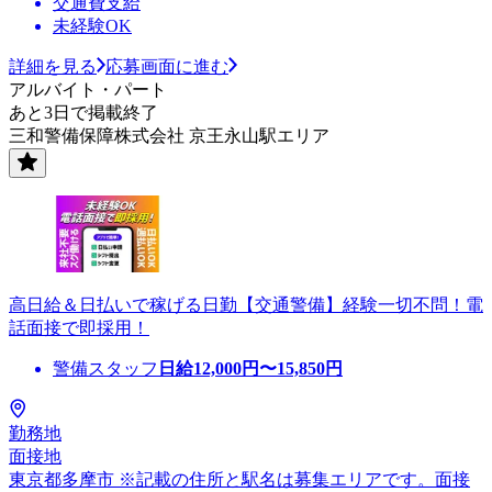
交通費支給
未経験OK
詳細を見る
応募画面に進む
アルバイト・パート
あと3日で掲載終了
三和警備保障株式会社 京王永山駅エリア
高日給＆日払いで稼げる日勤【交通警備】経験一切不問！電
話面接で即採用！
警備スタッフ
日給
12,000
円〜
15,850
円
勤務地
面接地
東京都多摩市 ※記載の住所と駅名は募集エリアです。面接