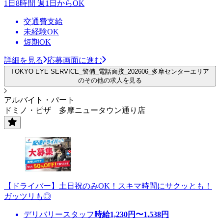
1日8時間 週1日からOK
交通費支給
未経験OK
短期OK
詳細を見る
応募画面に進む
TOKYO EYE SERVICE_警備_電話面接_202606_多摩センターエリア
のその他の求人を見る
アルバイト・パート
ドミノ・ピザ 多摩ニュータウン通り店
【ドライバー】土日祝のみOK！スキマ時間にサクッとも！
ガッツリも◎
デリバリースタッフ
時給
1,230
円〜
1,538
円