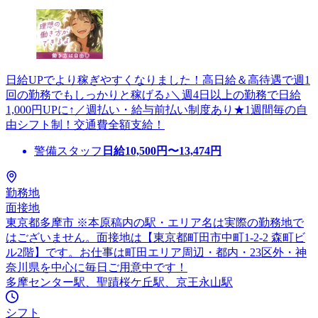
日給UPでより稼ぎやすくなりました！高日給＆高待遇で週1
回の勤務でもしっかりと稼げる♪＼週4日以上の勤務で日給
1,000円UPに↑／週払い・給与前払い制度あり★1週間毎の自
由シフト制！交通費全額支給！
警備スタッフ
日給
10,500
円〜
13,474
円
勤務地
面接地
東京都多摩市 ※本原稿内の駅・エリア名は実際の勤務地で
はございません。面接地は【東京都町田市中町1-2-2 森町ビ
ル2階】です。お仕事は町田エリア周辺・都内・23区外・神
奈川県を中心に毎日ご用意中です！
多摩センター駅、聖蹟桜ケ丘駅、京王永山駅
シフト