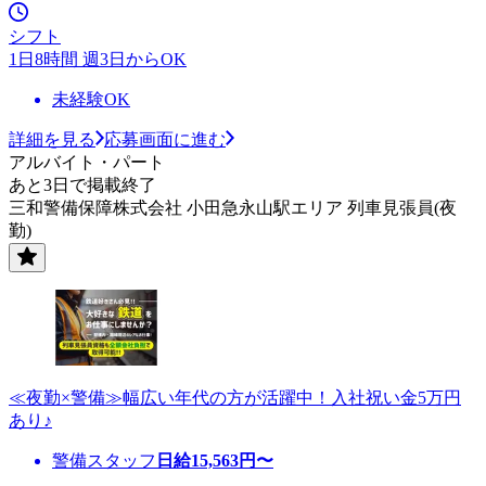
シフト
1日8時間 週3日からOK
未経験OK
詳細を見る
応募画面に進む
アルバイト・パート
あと3日で掲載終了
三和警備保障株式会社 小田急永山駅エリア 列車見張員(夜
勤)
≪夜勤×警備≫幅広い年代の方が活躍中！入社祝い金5万円
あり♪
警備スタッフ
日給
15,563
円〜