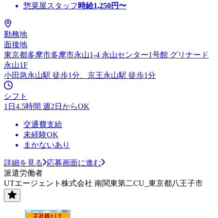
惣菜屋スタッフ
時給
1,250
円〜
勤務地
面接地
東京都多摩市多摩市永山1-4 永山センター1号館 グリナード
永山1F
小田急永山駅 徒歩1分、京王永山駅 徒歩1分
シフト
1日4.5時間 週2日からOK
交通費支給
未経験OK
まかないあり
詳細を見る
応募画面に進む
派遣労働者
UTエージェント株式会社 南関東第二CU_東京都八王子市