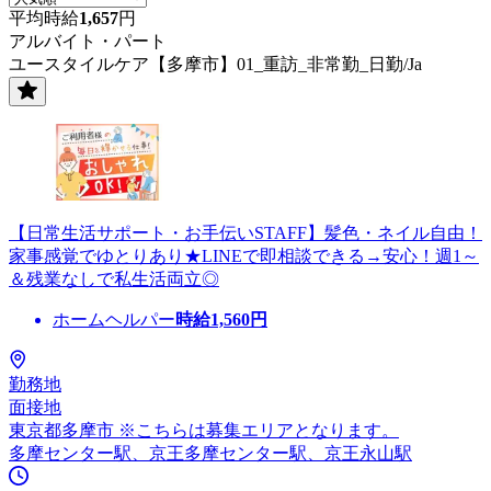
平均時給
1,657
円
アルバイト・パート
ユースタイルケア【多摩市】01_重訪_非常勤_日勤/Ja
【日常生活サポート・お手伝いSTAFF】髪色・ネイル自由！
家事感覚でゆとりあり★LINEで即相談できる→安心！週1～
＆残業なしで私生活両立◎
ホームヘルパー
時給
1,560
円
勤務地
面接地
東京都多摩市 ※こちらは募集エリアとなります。
多摩センター駅、京王多摩センター駅、京王永山駅