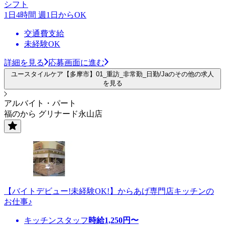
シフト
1日4時間 週1日からOK
交通費支給
未経験OK
詳細を見る
応募画面に進む
ユースタイルケア【多摩市】01_重訪_非常勤_日勤/Jaのその他の求人
を見る
アルバイト・パート
福のから グリナード永山店
【バイトデビュー!未経験OK!】からあげ専門店キッチンの
お仕事♪
キッチンスタッフ
時給
1,250
円〜