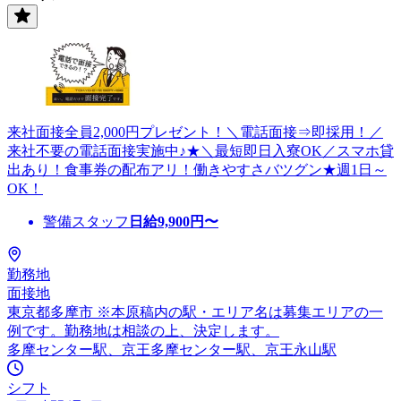
来社面接全員2,000円プレゼント！＼電話面接⇒即採用！／
来社不要の電話面接実施中♪★＼最短即日入寮OK／スマホ貸
出あり！食事券の配布アリ！働きやすさバツグン★週1日～
OK！
警備スタッフ
日給
9,900
円〜
勤務地
面接地
東京都多摩市 ※本原稿内の駅・エリア名は募集エリアの一
例です。勤務地は相談の上、決定します。
多摩センター駅、京王多摩センター駅、京王永山駅
シフト