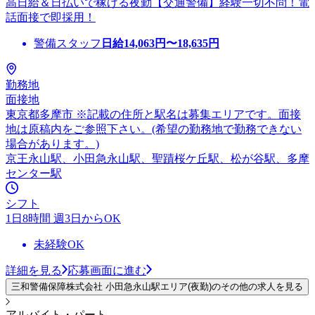
高日給＆日払いで稼げる夜勤【交通警備】経験一切不問！電
話面接で即採用！
警備スタッフ
日給
14,063
円〜
18,635
円
勤務地
面接地
東京都多摩市 ※記載の住所と駅名は募集エリアです。面接
地は原稿内をご参照下さい。(希望の勤務地で勤務できない
場合があります。)
京王永山駅、小田急永山駅、聖蹟桜ケ丘駅、松が谷駅、多摩
センター駅
シフト
1日8時間 週3日からOK
未経験OK
詳細を見る
応募画面に進む
三和警備保障株式会社 小田急永山駅エリア(夜勤)のその他の求人を見る
アルバイト・パート