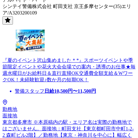
シンテイ警備株式会社 町田支社 京王多摩センター(35)エリ
ア/A3203200109
『夏のイベント沢山集めました＊*』スポーツイベントや季
節限定イベントや花火大会会場での案内・誘導のお仕事★毎
週水曜日がお給料日＆直行直帰OK交通費全額支給＆Wワー
クOK！未経験歓迎♪数か月の短期OK！
警備スタッフ
日給
10,500
円〜
11,500
円
勤務地
面接地
東京都多摩市 ※本原稿内の駅・エリア名は実際の勤務地で
はございません。面接地：町田支社【東京都町田市中町1-2-
2 森町ビル2階】／勤務地【東京・神奈川を中心に】幅広く