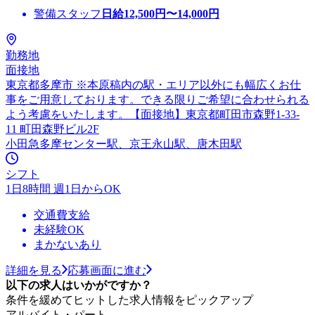
警備スタッフ
日給
12,500
円〜
14,000
円
勤務地
面接地
東京都多摩市 ※本原稿内の駅・エリア以外にも幅広くお仕
事をご用意しております。できる限りご希望に合わせられる
よう考慮をいたします。【面接地】東京都町田市森野1-33-
11 町田森野ビル2F
小田急多摩センター駅、京王永山駅、唐木田駅
シフト
1日8時間 週1日からOK
交通費支給
未経験OK
まかないあり
詳細を見る
応募画面に進む
以下の求人はいかがですか？
条件を緩めてヒットした求人情報をピックアップ
アルバイト・パート