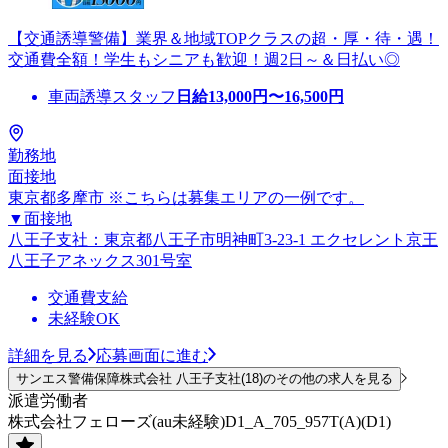
【交通誘導警備】業界＆地域TOPクラスの超・厚・待・遇！
交通費全額！学生もシニアも歓迎！週2日～＆日払い◎
車両誘導スタッフ
日給
13,000
円〜
16,500
円
勤務地
面接地
東京都多摩市 ※こちらは募集エリアの一例です。
▼面接地
八王子支社：東京都八王子市明神町3-23-1 エクセレント京王
八王子アネックス301号室
交通費支給
未経験OK
詳細を見る
応募画面に進む
サンエス警備保障株式会社 八王子支社(18)のその他の求人を見る
派遣労働者
株式会社フェローズ(au未経験)D1_A_705_957T(A)(D1)