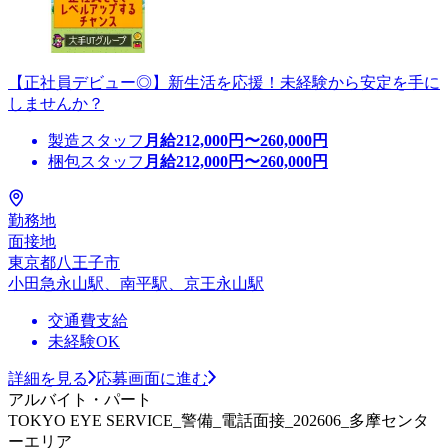
【正社員デビュー◎】新生活を応援！未経験から安定を手に
しませんか？
製造スタッフ
月給
212,000
円〜
260,000
円
梱包スタッフ
月給
212,000
円〜
260,000
円
勤務地
面接地
東京都八王子市
小田急永山駅、南平駅、京王永山駅
交通費支給
未経験OK
詳細を見る
応募画面に進む
アルバイト・パート
TOKYO EYE SERVICE_警備_電話面接_202606_多摩センタ
ーエリア