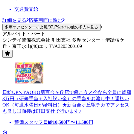
交通費支給
詳細を見る
応募画面に進む
多摩ケアセンターそよ風/37179のその他の求人を見る
アルバイト・パート
シンテイ警備株式会社 町田支社 多摩センター・聖蹟桜ケ
丘・京王永山(40)エリア/A3203200109
日給UP＼YAOKO新百合ヶ丘店で働こう／今なら全員に総額
8万円（研修手当＋入社祝い金）の手当をお渡し中！週払い
OK（毎週水曜日が給料日）★新百合ヶ丘駅チカでアクセス
も良し◎面接は町田支社で行います♪
警備スタッフ
日給
10,500
円〜
11,500
円