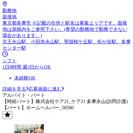
勤務地
面接地
東京都多摩市 ※記載の住所と駅名は募集エリアです。面接
地は原稿内をご参照下さい。(希望の勤務地で勤務できない
場合があります。)
京王永山駅、小田急永山駅、聖蹟桜ケ丘駅、松が谷駅、多摩
センター駅
シフト
1日8時間 週3日からOK
未経験OK
詳細を見る
応募画面に進む
アルバイト・パート
【時給パート】株式会社ケア21_ケア21 多摩永山(訪問介護)
【パート】ホームヘルパー_58500