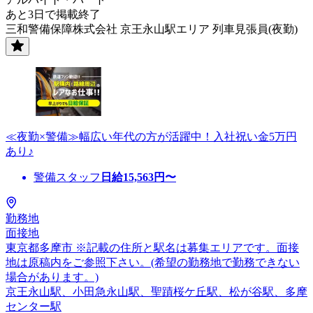
あと3日で掲載終了
三和警備保障株式会社 京王永山駅エリア 列車見張員(夜勤)
≪夜勤×警備≫幅広い年代の方が活躍中！入社祝い金5万円
あり♪
警備スタッフ
日給
15,563
円〜
勤務地
面接地
東京都多摩市 ※記載の住所と駅名は募集エリアです。面接
地は原稿内をご参照下さい。(希望の勤務地で勤務できない
場合があります。)
京王永山駅、小田急永山駅、聖蹟桜ケ丘駅、松が谷駅、多摩
センター駅