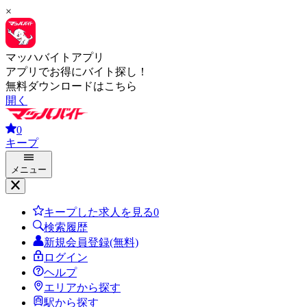
×
マッハバイトアプリ
アプリでお得にバイト探し！
無料ダウンロードはこちら
開く
0
キープ
メニュー
キープした求人を見る
0
検索履歴
新規会員登録(無料)
ログイン
ヘルプ
エリアから探す
駅から探す