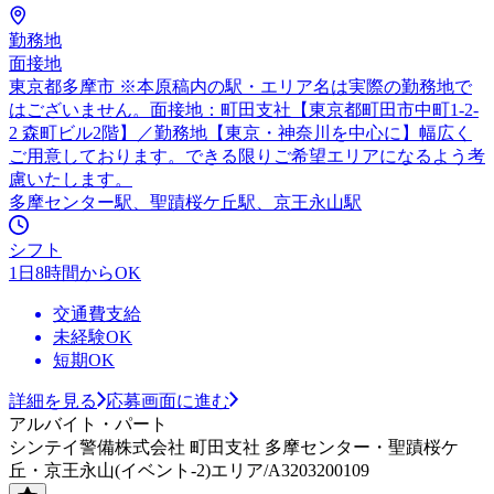
勤務地
面接地
東京都多摩市 ※本原稿内の駅・エリア名は実際の勤務地で
はございません。面接地：町田支社【東京都町田市中町1-2-
2 森町ビル2階】／勤務地【東京・神奈川を中心に】幅広く
ご用意しております。できる限りご希望エリアになるよう考
慮いたします。
多摩センター駅、聖蹟桜ケ丘駅、京王永山駅
シフト
1日8時間からOK
交通費支給
未経験OK
短期OK
詳細を見る
応募画面に進む
アルバイト・パート
シンテイ警備株式会社 町田支社 多摩センター・聖蹟桜ケ
丘・京王永山(イベント-2)エリア/A3203200109