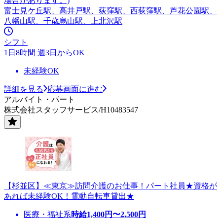
場合があります。)
富士見ケ丘駅、高井戸駅、荻窪駅、西荻窪駅、芦花公園駅、
八幡山駅、千歳烏山駅、上北沢駅
シフト
1日8時間 週3日からOK
未経験OK
詳細を見る
応募画面に進む
アルバイト・パート
株式会社スタッフサービス/H10483547
【杉並区】≪東京≫訪問介護のお仕事！パート社員★資格が
あれば未経験OK！電動自転車貸出★
医療・福祉系
時給
1,400
円〜
2,500
円