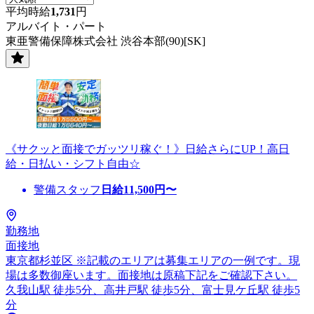
平均時給
1,731
円
アルバイト・パート
東亜警備保障株式会社 渋谷本部(90)[SK]
《サクッと面接でガッツリ稼ぐ！》日給さらにUP！高日
給・日払い・シフト自由☆
警備スタッフ
日給
11,500
円〜
勤務地
面接地
東京都杉並区 ※記載のエリアは募集エリアの一例です。現
場は多数御座います。面接地は原稿下記をご確認下さい。
久我山駅 徒歩5分、高井戸駅 徒歩5分、富士見ケ丘駅 徒歩5
分