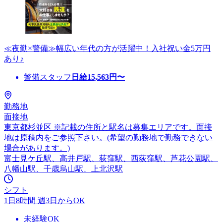
≪夜勤×警備≫幅広い年代の方が活躍中！入社祝い金5万円
あり♪
警備スタッフ
日給
15,563
円〜
勤務地
面接地
東京都杉並区 ※記載の住所と駅名は募集エリアです。面接
地は原稿内をご参照下さい。(希望の勤務地で勤務できない
場合があります。)
富士見ケ丘駅、高井戸駅、荻窪駅、西荻窪駅、芦花公園駅、
八幡山駅、千歳烏山駅、上北沢駅
シフト
1日8時間 週3日からOK
未経験OK