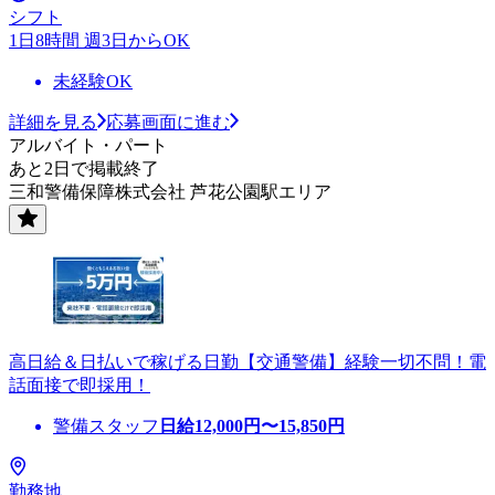
シフト
1日8時間 週3日からOK
未経験OK
詳細を見る
応募画面に進む
アルバイト・パート
あと2日で掲載終了
三和警備保障株式会社 芦花公園駅エリア
高日給＆日払いで稼げる日勤【交通警備】経験一切不問！電
話面接で即採用！
警備スタッフ
日給
12,000
円〜
15,850
円
勤務地