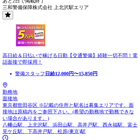
あと2日で掲載終了
三和警備保障株式会社 上北沢駅エリア
高日給＆日払いで稼げる日勤【交通警備】経験一切不問！電
話面接で即採用！
警備スタッフ
日給
12,000
円〜
15,850
円
勤務地
面接地
東京都世田谷区 ※記載の住所と駅名は募集エリアです。面
接地は原稿内をご参照下さい。(希望の勤務地で勤務できな
い場合があります。)
八幡山駅、上北沢駅、浜田山駅、高井戸駅、西永福駅、富士
見ケ丘駅、下高井戸駅、松原(東京)駅