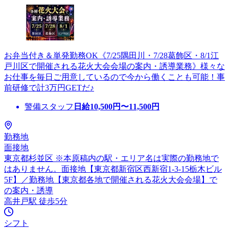
お弁当付き＆単発勤務OK《7/25隅田川・7/28葛飾区・8/1江
戸川区で開催される花火大会会場の案内・誘導業務》様々な
お仕事を毎日ご用意しているので今から働くことも可能！事
前研修で計3万円GETだ♪
警備スタッフ
日給
10,500
円〜
11,500
円
勤務地
面接地
東京都杉並区 ※本原稿内の駅・エリア名は実際の勤務地で
はありません。面接地【東京都新宿区西新宿1-3-15栃木ビル
5F】／勤務地【東京都各地で開催される花火大会会場】で
の案内・誘導
高井戸駅 徒歩5分
シフト