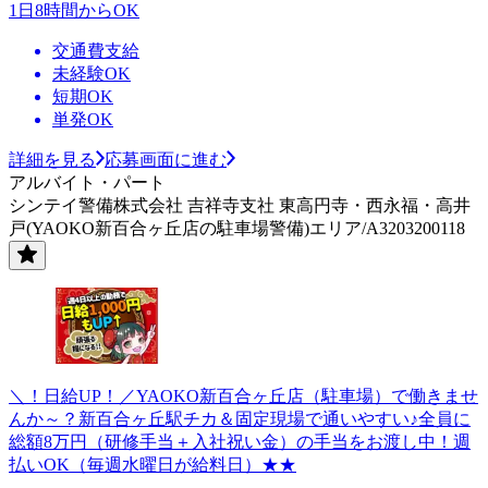
1日8時間からOK
交通費支給
未経験OK
短期OK
単発OK
詳細を見る
応募画面に進む
アルバイト・パート
シンテイ警備株式会社 吉祥寺支社 東高円寺・西永福・高井
戸(YAOKO新百合ヶ丘店の駐車場警備)エリア/A3203200118
＼！日給UP！／YAOKO新百合ヶ丘店（駐車場）で働きませ
んか～？新百合ヶ丘駅チカ＆固定現場で通いやすい♪全員に
総額8万円（研修手当＋入社祝い金）の手当をお渡し中！週
払いOK（毎週水曜日が給料日）★★