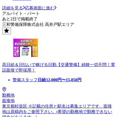
詳細を見る
応募画面に進む
アルバイト・パート
あと2日で掲載終了
三和警備保障株式会社 高井戸駅エリア
高日給＆日払いで稼げる日勤【交通警備】経験一切不問！電
話面接で即採用！
警備スタッフ
日給
12,000
円〜
15,850
円
勤務地
面接地
東京都杉並区 ※記載の住所と駅名は募集エリアです。面接
地は原稿内をご参照下さい。(希望の勤務地で勤務できない