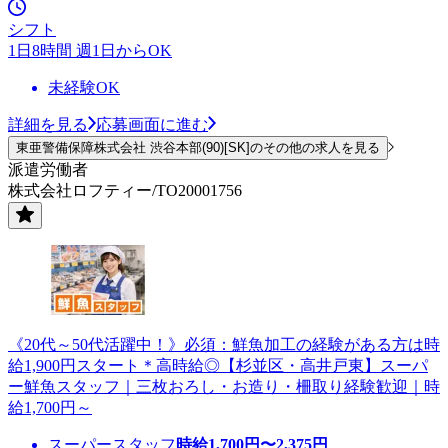
シフト
1日8時間 週1日からOK
未経験OK
詳細を見る
応募画面に進む
東亜警備保障株式会社 渋谷本部(90)[SK]のその他の求人を見る
派遣労働者
株式会社ロフティー/TO20001756
《20代～50代活躍中！》必須：鮮魚加工の経験がある方は時
給1,900円スタート＊高時給◎【杉並区・高井戸東】スーパ
ー鮮魚スタッフ｜三枚おろし・お造り・柵取り経験歓迎｜時
給1,700円～
スーパースタッフ
時給
1,700
円〜
2,375
円