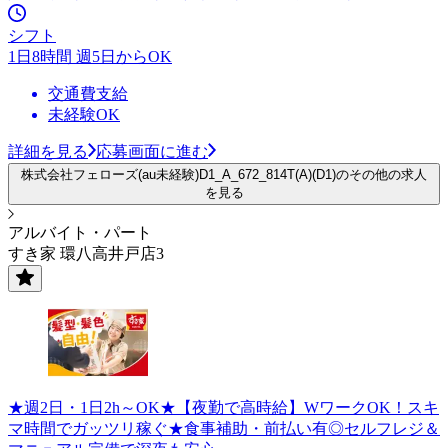
シフト
1日8時間 週5日からOK
交通費支給
未経験OK
詳細を見る
応募画面に進む
株式会社フェローズ(au未経験)D1_A_672_814T(A)(D1)のその他の求人
を見る
アルバイト・パート
すき家 環八高井戸店3
★週2日・1日2h～OK★【夜勤で高時給】WワークOK！スキ
マ時間でガッツリ稼ぐ★食事補助・前払い有◎セルフレジ＆