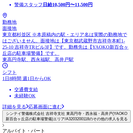
警備スタッフ
日給
10,500
円〜
11,500
円
勤務地
面接地
東京都杉並区 ※本原稿内の駅・エリア名は実際の勤務地で
はございません。面接地は【東京都武蔵野市吉祥寺本町1-
25-10 吉祥寺TRビル3F】です。勤務先は【YAOKO新百合ヶ
丘店の駐車場警備】です。
東高円寺駅、西永福駅、高井戸駅
シフト
1日8時間 週1日からOK
交通費支給
未経験OK
詳細を見る
応募画面に進む
シンテイ警備株式会社 吉祥寺支社 東高円寺・西永福・高井戸(YAOKO
新百合ヶ丘店の駐車場警備)エリア/A3203200118のその他の求人を見る
アルバイト・パート