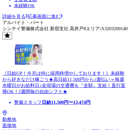
未経験OK
詳細を見る
応募画面に進む
アルバイト・パート
シンテイ警備株式会社 新宿支社 高井戸8エリア/A3203200140
《日給UP！今月は特に採用枠増やしております！》未経験
から好きなだけ稼ごう★高日給11,500円から♪週払い＝毎週
水曜日がお給料日♪全現場の交通費を『全額』支給！直行直
帰OK！1週間毎の自由シフト★
警備スタッフ
日給
11,500
円〜
13,474
円
勤務地
面接地