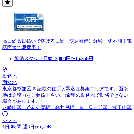
高日給＆日払いで稼げる日勤【交通警備】経験一切不問！電
話面接で即採用！
警備スタッフ
日給
12,000
円〜
15,850
円
勤務地
面接地
東京都杉並区 ※記載の住所と駅名は募集エリアです。面接
地は原稿内をご参照下さい。(希望の勤務地で勤務できない
場合があります。)
八幡山駅、芦花公園駅、高井戸駅、富士見ケ丘駅、浜田山駅
シフト
1日8時間 週3日からOK