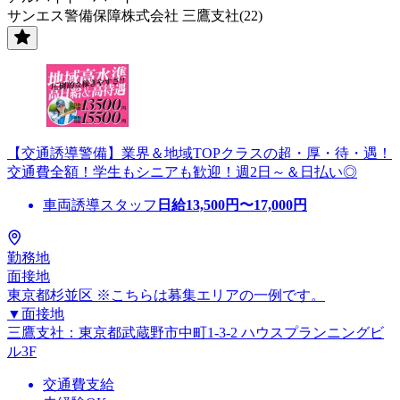
サンエス警備保障株式会社 三鷹支社(22)
【交通誘導警備】業界＆地域TOPクラスの超・厚・待・遇！
交通費全額！学生もシニアも歓迎！週2日～＆日払い◎
車両誘導スタッフ
日給
13,500
円〜
17,000
円
勤務地
面接地
東京都杉並区 ※こちらは募集エリアの一例です。
▼面接地
三鷹支社：東京都武蔵野市中町1-3-2 ハウスプランニングビ
ル3F
交通費支給