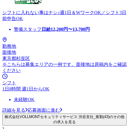
シフトに入れない事はナシ♪週1日＆WワークOK／シフト3日
前申告OK
警備スタッフ
日給
12,200
円〜
13,700
円
勤務地
面接地
東京都杉並区
※こちらは募集エリアの一例です。面接地は原稿内をご確認
ください
シフト
1日8時間 週1日からOK
未経験OK
詳細を見る
応募画面に進む
株式会社VOLLMONTセキュリティサービス 渋谷支社_夜勤(43)のその他
の求人を見る