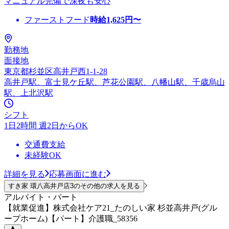
マニュアル完備で深夜も安心
ファーストフード
時給
1,625
円〜
勤務地
面接地
東京都杉並区高井戸西1-1-28
高井戸駅、富士見ケ丘駅、芦花公園駅、八幡山駅、千歳烏山
駅、上北沢駅
シフト
1日2時間 週2日からOK
交通費支給
未経験OK
詳細を見る
応募画面に進む
すき家 環八高井戸店3のその他の求人を見る
アルバイト・パート
【就業促進】株式会社ケア21_たのしい家 杉並高井戸(グル
ープホーム)【パート】介護職_58356