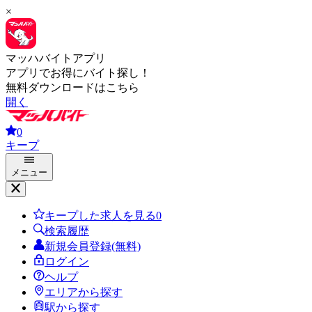
×
マッハバイトアプリ
アプリでお得にバイト探し！
無料ダウンロードはこちら
開く
0
キープ
メニュー
キープした求人を見る
0
検索履歴
新規会員登録(無料)
ログイン
ヘルプ
エリアから探す
駅から探す