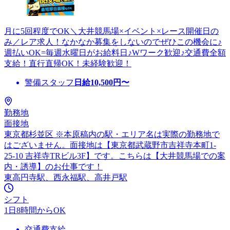
月に5回程度でOK＼大井競馬場×イベント×レース開催日の
み／レア求人！なかなか募集をしないのでぜひこの機会に♪
週払いOK=毎週水曜日がお給料日♪Wワーク歓迎♪交通費全額
支給！直行直帰OK！未経験歓迎！
警備スタッフ
日給
10,500
円〜
勤務地
面接地
東京都杉並区 ※本原稿内の駅・エリア名は実際の勤務地で
はございません。面接地は【東京都武蔵野市吉祥寺本町1-
25-10 吉祥寺TRビル3F】です。こちらは【大井競馬場での案
内・誘導】のお仕事です！
東高円寺駅、西永福駅、高井戸駅
シフト
1日8時間からOK
交通費支給