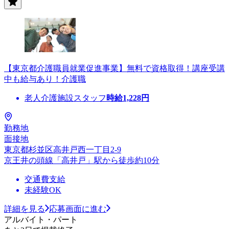
【東京都介護職員就業促進事業】無料で資格取得！講座受講
中も給与あり！介護職
老人介護施設スタッフ
時給
1,228
円
勤務地
面接地
東京都杉並区高井戸西一丁目2-9
京王井の頭線「高井戸」駅から徒歩約10分
交通費支給
未経験OK
詳細を見る
応募画面に進む
アルバイト・パート