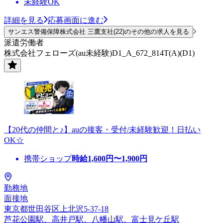
未経験OK
詳細を見る
応募画面に進む
サンエス警備保障株式会社 三鷹支社(22)のその他の求人を見る
派遣労働者
株式会社フェローズ(au未経験)D1_A_672_814T(A)(D1)
【20代の仲間と♪】auの接客・受付/未経験歓迎！日払い
OK☆
携帯ショップ
時給
1,600
円〜
1,900
円
勤務地
面接地
東京都世田谷区上北沢5-37-18
芦花公園駅、高井戸駅、八幡山駅、富士見ケ丘駅