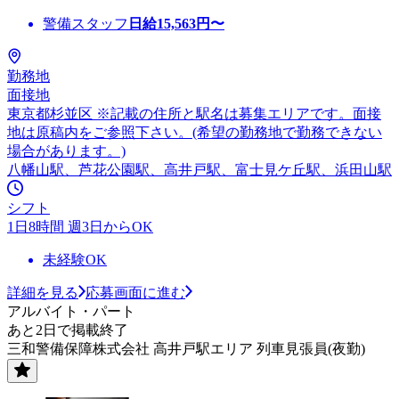
警備スタッフ
日給
15,563
円〜
勤務地
面接地
東京都杉並区 ※記載の住所と駅名は募集エリアです。面接
地は原稿内をご参照下さい。(希望の勤務地で勤務できない
場合があります。)
八幡山駅、芦花公園駅、高井戸駅、富士見ケ丘駅、浜田山駅
シフト
1日8時間 週3日からOK
未経験OK
詳細を見る
応募画面に進む
アルバイト・パート
あと2日で掲載終了
三和警備保障株式会社 高井戸駅エリア 列車見張員(夜勤)