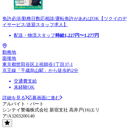
免許必須/勤務日数応相談/運転免許があればOK【ツクイのデ
イサービス/送迎スタッフ求人】
配送・物流スタッフ
時給
1,227
円〜
1,277
円
勤務地
面接地
東京都世田谷区上祖師谷1丁目37-1
京王線「千歳烏山駅」から徒歩約2分
交通費支給
未経験OK
詳細を見る
応募画面に進む
アルバイト・パート
シンテイ警備株式会社 新宿支社 高井戸(16)エリ
ア/A3203200140