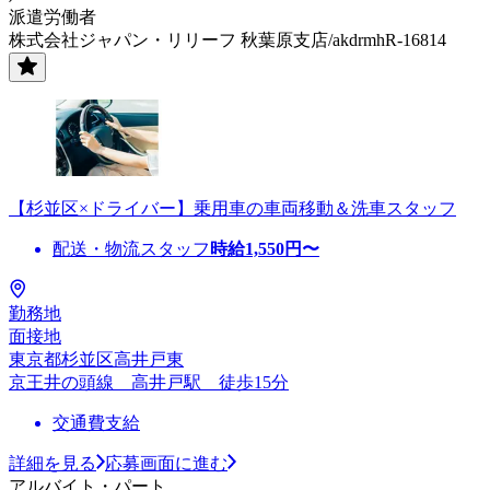
派遣労働者
株式会社ジャパン・リリーフ 秋葉原支店/akdrmhR-16814
【杉並区×ドライバー】乗用車の車両移動＆洗車スタッフ
配送・物流スタッフ
時給
1,550
円〜
勤務地
面接地
東京都杉並区高井戸東
京王井の頭線 高井戸駅 徒歩15分
交通費支給
詳細を見る
応募画面に進む
アルバイト・パート