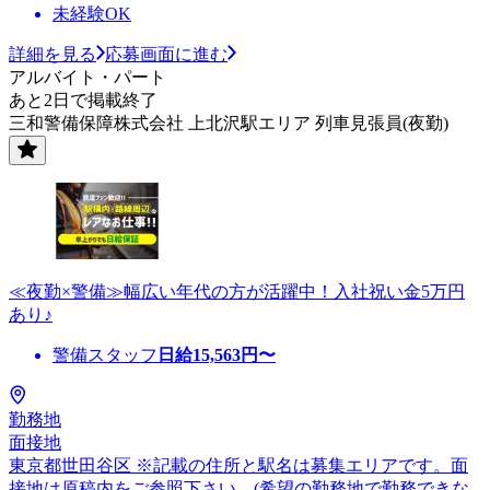
未経験OK
詳細を見る
応募画面に進む
アルバイト・パート
あと2日で掲載終了
三和警備保障株式会社 上北沢駅エリア 列車見張員(夜勤)
≪夜勤×警備≫幅広い年代の方が活躍中！入社祝い金5万円
あり♪
警備スタッフ
日給
15,563
円〜
勤務地
面接地
東京都世田谷区 ※記載の住所と駅名は募集エリアです。面
接地は原稿内をご参照下さい。(希望の勤務地で勤務できな