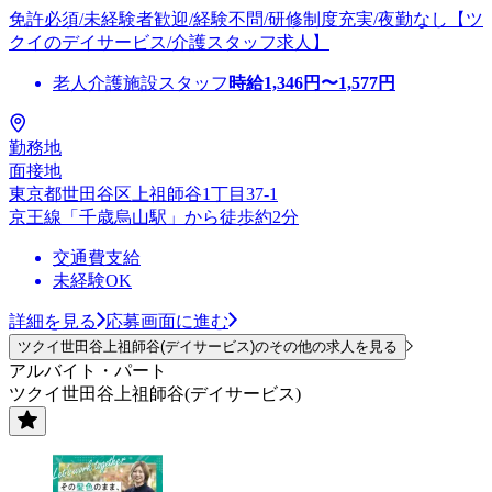
免許必須/未経験者歓迎/経験不問/研修制度充実/夜勤なし【ツ
クイのデイサービス/介護スタッフ求人】
老人介護施設スタッフ
時給
1,346
円〜
1,577
円
勤務地
面接地
東京都世田谷区上祖師谷1丁目37-1
京王線「千歳烏山駅」から徒歩約2分
交通費支給
未経験OK
詳細を見る
応募画面に進む
ツクイ世田谷上祖師谷(デイサービス)のその他の求人を見る
アルバイト・パート
ツクイ世田谷上祖師谷(デイサービス)