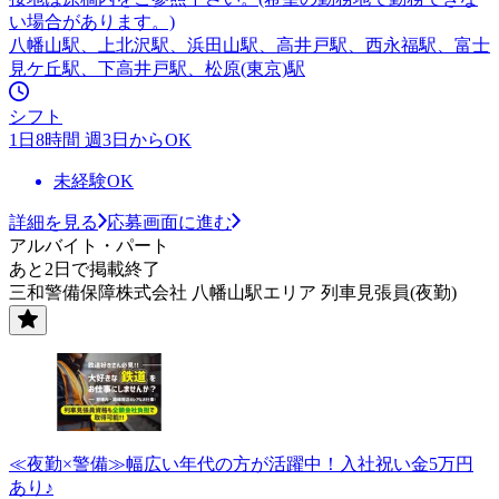
い場合があります。)
八幡山駅、上北沢駅、浜田山駅、高井戸駅、西永福駅、富士
見ケ丘駅、下高井戸駅、松原(東京)駅
シフト
1日8時間 週3日からOK
未経験OK
詳細を見る
応募画面に進む
アルバイト・パート
あと2日で掲載終了
三和警備保障株式会社 八幡山駅エリア 列車見張員(夜勤)
≪夜勤×警備≫幅広い年代の方が活躍中！入社祝い金5万円
あり♪