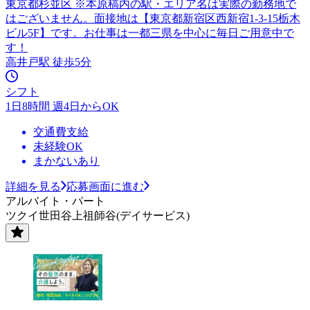
東京都杉並区 ※本原稿内の駅・エリア名は実際の勤務地で
はございません。面接地は【東京都新宿区西新宿1-3-15栃木
ビル5F】です。お仕事は一都三県を中心に毎日ご用意中で
す！
高井戸駅 徒歩5分
シフト
1日8時間 週4日からOK
交通費支給
未経験OK
まかないあり
詳細を見る
応募画面に進む
アルバイト・パート
ツクイ世田谷上祖師谷(デイサービス)