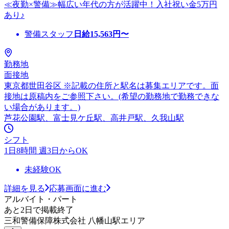
≪夜勤×警備≫幅広い年代の方が活躍中！入社祝い金5万円
あり♪
警備スタッフ
日給
15,563
円〜
勤務地
面接地
東京都世田谷区 ※記載の住所と駅名は募集エリアです。面
接地は原稿内をご参照下さい。(希望の勤務地で勤務できな
い場合があります。)
芦花公園駅、富士見ケ丘駅、高井戸駅、久我山駅
シフト
1日8時間 週3日からOK
未経験OK
詳細を見る
応募画面に進む
アルバイト・パート
あと2日で掲載終了
三和警備保障株式会社 八幡山駅エリア