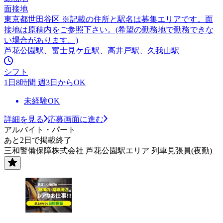
面接地
東京都世田谷区 ※記載の住所と駅名は募集エリアです。面
接地は原稿内をご参照下さい。(希望の勤務地で勤務できな
い場合があります。)
芦花公園駅、富士見ケ丘駅、高井戸駅、久我山駅
シフト
1日8時間 週3日からOK
未経験OK
詳細を見る
応募画面に進む
アルバイト・パート
あと2日で掲載終了
三和警備保障株式会社 芦花公園駅エリア 列車見張員(夜勤)