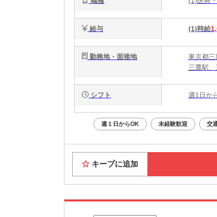
職種
(1)医
給与
(1)時給
1
勤務地・面接地
東京都三鷹
三鷹駅、
シフト
週1日か
週１日からOK
未経験歓迎
交
キープに追加