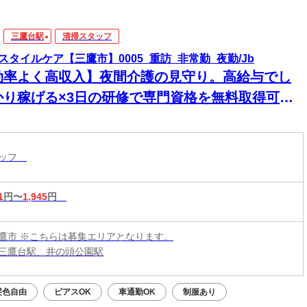
三鷹台駅
清掃スタッフ
スタイルケア【三鷹市】0005_重訪_非常勤_夜勤/Jb
効率よく高収入】夜間介護の見守り。高給与でし
かり稼げる×3日の研修で専門資格を無料取得可
！1対1の訪問だから人間関係のストレスもなく、
かに働けます
タッフ
1
円〜
1,945
円
鷹市 ※こちらは募集エリアとなります。
三鷹台駅、井の頭公園駅
髪色自由
ピアスOK
車通勤OK
制服あり