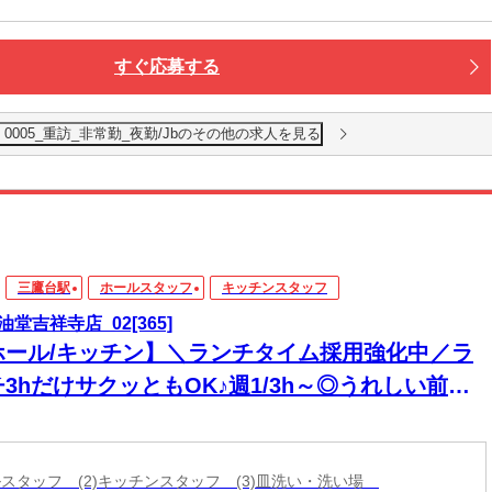
すぐ応募する
005_重訪_非常勤_夜勤/Jbのその他の求人を見る
三鷹台駅
ホールスタッフ
キッチンスタッフ
油堂吉祥寺店_02[365]
ホール/キッチン】＼ランチタイム採用強化中／ラ
3hだけサクッともOK♪週1/3h～◎うれしい前払
制度あり＊
ールスタッフ (2)キッチンスタッフ (3)皿洗い・洗い場