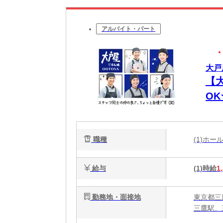
アルバイト・パート
大戸
【
O
代
職種
(1)ホ
給与
(1)時給
1
勤務地・面接地
東京都三鷹
三鷹駅、