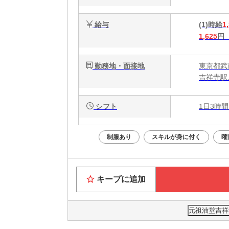
給与
(1)時給
1
1,625
円
勤務地・面接地
東京都武
吉祥寺駅
シフト
1日3時間
制服あり
スキルが身に付く
曜
キープに追加
元祖油堂吉祥寺