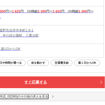
,300
円〜
1,625
円
(2)時給
1,300
円〜
1,625
円
(3)時給
1,300
円〜
蔵野市吉祥寺本町1-8-1
、井の頭公園駅、三鷹台駅
 週1日からOK
日や時間が選べる
体を動かす
交通費支給
週１日からOK
すぐ応募する
店_02[365]のその他の求人を見る