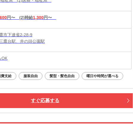
療・福祉系 (2)医療・福祉系
,600
円〜
(2)時給
1,300
円〜
市下連雀2-28-9
三鷹台駅、井の頭公園駅
らOK
通費支給
服装自由
髪型・髪色自由
曜日や時間が選べる
すぐ応募する