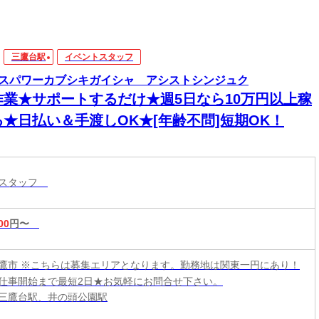
三鷹台駅
イベントスタッフ
スパワーカブシキガイシャ アシストシンジュク
作業★サポートするだけ★週5日なら10万円以上稼
る★日払い＆手渡しOK★[年齢不問]短期OK！
トスタッフ
00
円〜
鷹市 ※こちらは募集エリアとなります。勤務地は関東一円にあり！
仕事開始まで最短2日★お気軽にお問合せ下さい。
三鷹台駅、井の頭公園駅