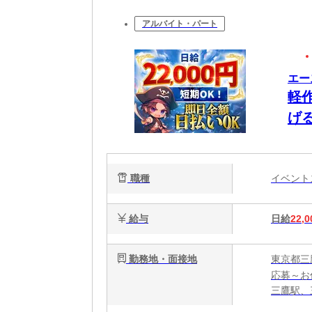
アルバイト・パート
エー
軽
げ
職種
イベン
給与
日給
22,0
勤務地・面接地
東京都三
応募～お
三鷹駅、