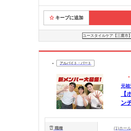
キープに追加
ユースタイルケア【三鷹市】0
アルバイト・パート
元祖
【
ンチ
い
職種
(1)ホ