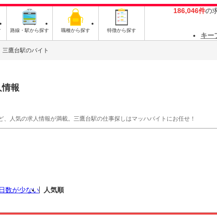
186,046件
の
す
路線・駅から探す
職種から探す
特徴から探す
キー
三鷹台駅のバイト
人情報
ど、人気の求人情報が満載。三鷹台駅の仕事探しはマッハバイトにお任せ！
日数が少ない
人気順