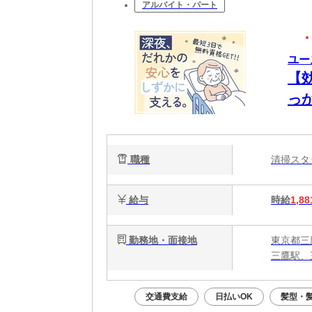
アルバイト・パート
ユー
【
っ
能
静
職種
清掃ス
給与
時給
1,88
勤務地・面接地
東京都三
三鷹駅、
交通費支給
日払いOK
髪型・