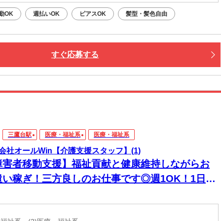
勤OK
週払いOK
ピアスOK
髪型・髪色自由
すぐ応募する
三鷹台駅
医療・福祉系
医療・福祉系
会社オールWin【介護支援スタッフ】(1)
障害者移動支援】福祉貢献と健康維持しながらお
遣い稼ぎ！三方良しのお仕事です◎週1OK！1日30
～OK！☆未経験歓迎☆60代、70代活躍中！