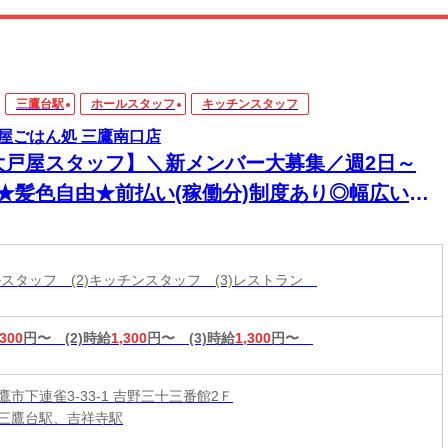
三鷹台駅
ホールスタッフ
キッチンスタッフ
屋ごはん処 三鷹南口店
大戸屋スタッフ】＼新メンバー大募集／週2日～
K★髪色自由★前払い(稼働分)制度あり◎幅広い年
活躍中！【AI面接OK】24時間スピード選考♪
ールスタッフ (2)キッチンスタッフ (3)レストラン
,300
円〜
(2)時給
1,300
円〜
(3)時給
1,300
円〜
市下連雀3-33-1 吉野三十三番館2Ｆ
三鷹台駅、吉祥寺駅