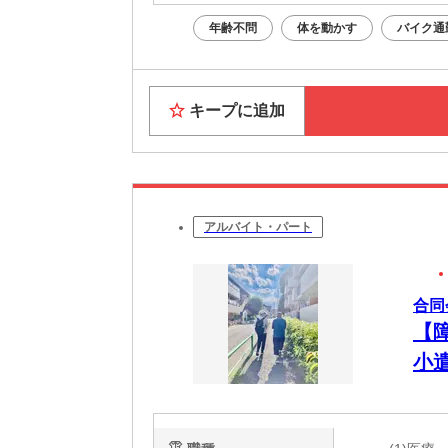
年齢不問
体を動かす
バイク通
キープに追加
アルバイト・パート
合同
【
小
分