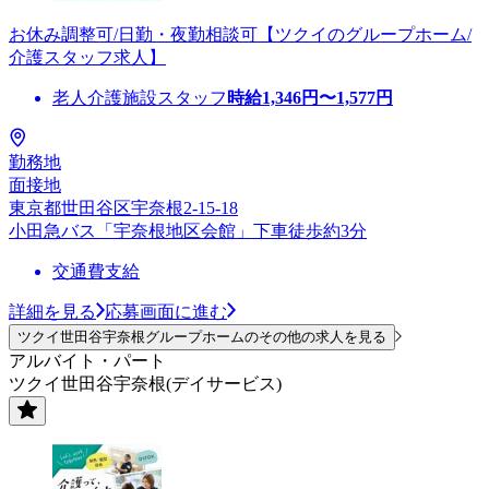
お休み調整可/日勤・夜勤相談可【ツクイのグループホーム/
介護スタッフ求人】
老人介護施設スタッフ
時給
1,346
円〜
1,577
円
勤務地
面接地
東京都世田谷区宇奈根2-15-18
小田急バス「宇奈根地区会館」下車徒歩約3分
交通費支給
詳細を見る
応募画面に進む
ツクイ世田谷宇奈根グループホームのその他の求人を見る
アルバイト・パート
ツクイ世田谷宇奈根(デイサービス)