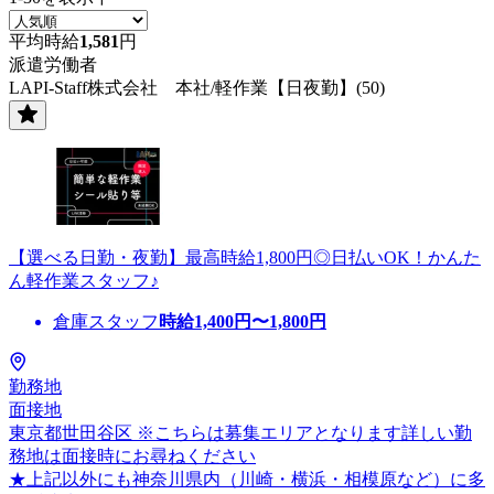
平均時給
1,581
円
派遣労働者
LAPI-Staff株式会社 本社/軽作業【日夜勤】(50)
【選べる日勤・夜勤】最高時給1,800円◎日払いOK！かんた
ん軽作業スタッフ♪
倉庫スタッフ
時給
1,400
円〜
1,800
円
勤務地
面接地
東京都世田谷区 ※こちらは募集エリアとなります詳しい勤
務地は面接時にお尋ねください
★上記以外にも神奈川県内（川崎・横浜・相模原など）に多