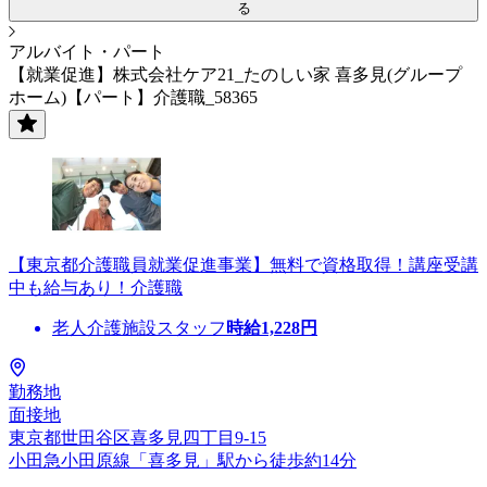
る
アルバイト・パート
【就業促進】株式会社ケア21_たのしい家 喜多見(グループ
ホーム)【パート】介護職_58365
【東京都介護職員就業促進事業】無料で資格取得！講座受講
中も給与あり！介護職
老人介護施設スタッフ
時給
1,228
円
勤務地
面接地
東京都世田谷区喜多見四丁目9-15
小田急小田原線「喜多見」駅から徒歩約14分