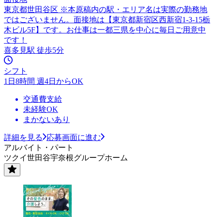
東京都世田谷区 ※本原稿内の駅・エリア名は実際の勤務地
ではございません。面接地は【東京都新宿区西新宿1-3-15栃
木ビル5F】です。お仕事は一都三県を中心に毎日ご用意中
です！
喜多見駅 徒歩5分
シフト
1日8時間 週4日からOK
交通費支給
未経験OK
まかないあり
詳細を見る
応募画面に進む
アルバイト・パート
ツクイ世田谷宇奈根グループホーム