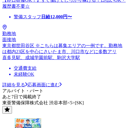
【即日研修OK！】すぐ働けてしっかり稼げる！日払いOK・
履歴書不要☆
警備スタッフ
日給
12,000
円〜
勤務地
面接地
東京都世田谷区 ※こちらは募集エリアの一例です。勤務地
は都内23区を中心にさいたま市、川口市などに多数アリ
喜多見駅、成城学園前駅、駒沢大学駅
交通費支給
未経験OK
詳細を見る
応募画面に進む
アルバイト・パート
あと7日で掲載終了
東亜警備保障株式会社 渋谷本部<5>[SK]