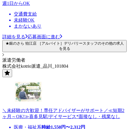
週1日からOK
交通費支給
未経験OK
まかないあり
詳細を見る
応募画面に進む
★銀のさら 狛江店 ［アルバイト］デリバリースタッフのその他の求人
を見る
派遣労働者
株式会社kotrio派遣_品川_101804
＼未経験の方歓迎！専任アドバイザーがサポート／≪短期2
ヶ月～OK!≫喜多見駅/デイサービス*面接なし・残業なし
医療・福祉系
時給
1,550
円〜
2,312
円