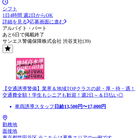
シフト
1日4時間 週2日からOK
詳細を見る
応募画面に進む
アルバイト・パート
あと6日で掲載終了
サンエス警備保障株式会社 渋谷支社(39)
【交通誘導警備】業界＆地域TOPクラスの超・厚・待・遇！
交通費全額！学生もシニアも歓迎！週2日～＆日払い◎
車両誘導スタッフ
日給
13,500
円〜
17,000
円
勤務地
面接地
東京都世田谷区 ※こちらは募集エリアの一例です。