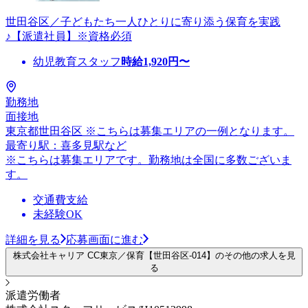
世田谷区／子どもたち一人ひとりに寄り添う保育を実践
♪【派遣社員】※資格必須
幼児教育スタッフ
時給
1,920
円〜
勤務地
面接地
東京都世田谷区 ※こちらは募集エリアの一例となります。
最寄り駅：喜多見駅など
※こちらは募集エリアです。勤務地は全国に多数ございま
す。
交通費支給
未経験OK
詳細を見る
応募画面に進む
株式会社キャリア CC東京／保育【世田谷区-014】のその他の求人を見
る
派遣労働者