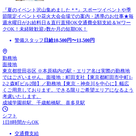
『夏のイベント沢山集めました＊*』スポーツイベントや季
節限定イベントや花火大会会場での案内・誘導のお仕事★毎
週水曜日がお給料日＆直行直帰OK交通費全額支給＆Wワー
クOK！未経験歓迎♪数か月の短期OK！
警備スタッフ
日給
10,500
円〜
11,500
円
勤務地
面接地
東京都世田谷区 ※本原稿内の駅・エリア名は実際の勤務地
ではございません。面接地：町田支社【東京都町田市中町1-
2-2 森町ビル2階】／勤務地【東京・神奈川を中心に】幅広
くご用意しております。できる限りご希望エリアになるよう
考慮いたします。
成城学園前駅、千歳船橋駅、喜多見駅
シフト
1日8時間からOK
交通費支給