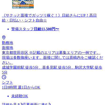
《サクッと面接でガッツリ稼ぐ！》日給さらにUP！高日
給・日払い・シフト自由☆
警備スタッフ
日給
11,500
円〜
勤務地
面接地
東京都世田谷区 ※記載のエリアは募集エリアの一例です。
現場は多数御座います。面接に関しては原稿内をご確認くだ
さい。
成城学園前駅 徒歩5分、喜多見駅 徒歩5分、駒沢大学駅 徒歩
5分
シフト
1日8時間 週1日からOK
未経験OK
詳細を見る
応募画面に進む