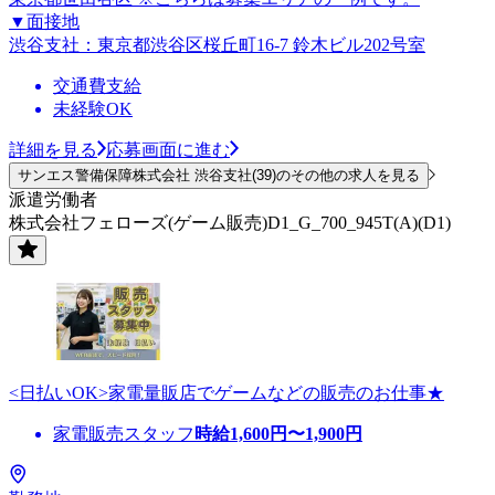
▼面接地
渋谷支社：東京都渋谷区桜丘町16-7 鈴木ビル202号室
交通費支給
未経験OK
詳細を見る
応募画面に進む
サンエス警備保障株式会社 渋谷支社(39)のその他の求人を見る
派遣労働者
株式会社フェローズ(ゲーム販売)D1_G_700_945T(A)(D1)
<日払いOK>家電量販店でゲームなどの販売のお仕事★
家電販売スタッフ
時給
1,600
円〜
1,900
円