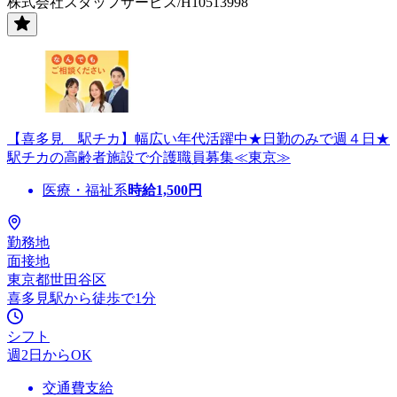
株式会社スタッフサービス/H10513998
【喜多見 駅チカ】幅広い年代活躍中★日勤のみで週４日★
駅チカの高齢者施設で介護職員募集≪東京≫
医療・福祉系
時給
1,500
円
勤務地
面接地
東京都世田谷区
喜多見駅から徒歩で1分
シフト
週2日からOK
交通費支給