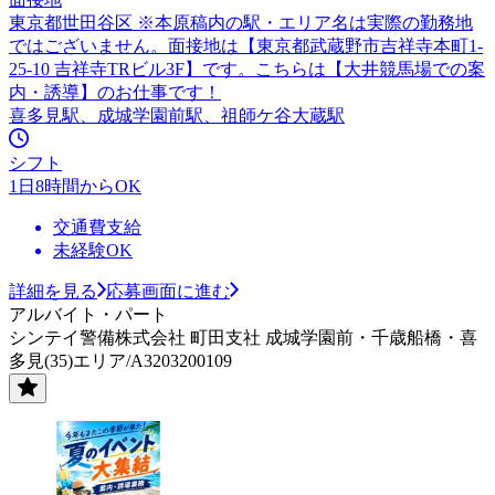
東京都世田谷区 ※本原稿内の駅・エリア名は実際の勤務地
ではございません。面接地は【東京都武蔵野市吉祥寺本町1-
25-10 吉祥寺TRビル3F】です。こちらは【大井競馬場での案
内・誘導】のお仕事です！
喜多見駅、成城学園前駅、祖師ケ谷大蔵駅
シフト
1日8時間からOK
交通費支給
未経験OK
詳細を見る
応募画面に進む
アルバイト・パート
シンテイ警備株式会社 町田支社 成城学園前・千歳船橋・喜
多見(35)エリア/A3203200109