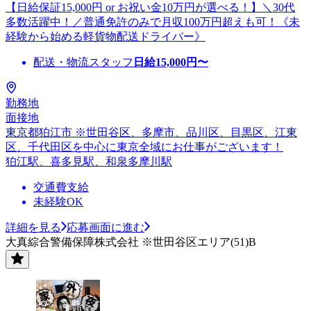
【日給保証15,000円 or お祝い金10万円が選べる！】＼30代
多数活躍中！／普通免許のみで月収100万円超えも可！《未
経験から始める軽貨物配送ドライバー》
配送・物流スタッフ
日給
15,000
円〜
勤務地
面接地
東京都狛江市 ※世田谷区、多摩市、品川区、目黒区、江東
区、千代田区を中心に東京全域にお仕事がございます！
狛江駅、喜多見駅、和泉多摩川駅
交通費支給
未経験OK
詳細を見る
応募画面に進む
大真綜合警備保障株式会社 ※世田谷区エリア(51)B