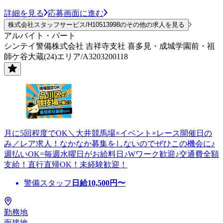
詳細を見る
応募画面に進む
株式会社スタッフサービス/H10513998のその他の求人を見る
アルバイト・パート
シンテイ警備株式会社 吉祥寺支社 喜多見・成城学園前・祖
師ケ谷大蔵(24)エリア/A3203200118
月に5回程度でOK＼大井競馬場×イベント×レース開催日の
み／レア求人！なかなか募集をしないのでぜひこの機会に♪
週払いOK=毎週水曜日がお給料日♪Wワーク歓迎♪交通費全額
支給！直行直帰OK！未経験歓迎！
警備スタッフ
日給
10,500
円〜
勤務地
面接地