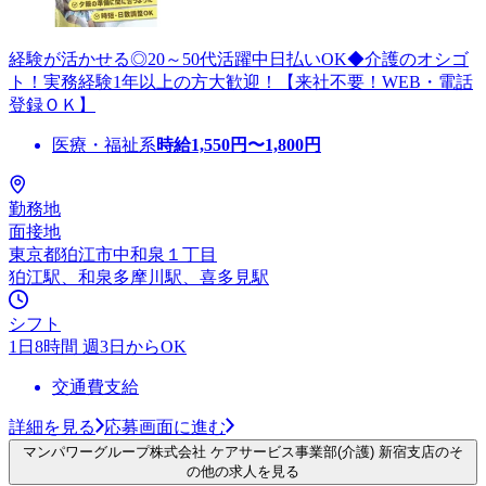
経験が活かせる◎20～50代活躍中日払いOK◆介護のオシゴ
ト！実務経験1年以上の方大歓迎！【来社不要！WEB・電話
登録ＯＫ】
医療・福祉系
時給
1,550
円〜
1,800
円
勤務地
面接地
東京都狛江市中和泉１丁目
狛江駅、和泉多摩川駅、喜多見駅
シフト
1日8時間 週3日からOK
交通費支給
詳細を見る
応募画面に進む
マンパワーグループ株式会社 ケアサービス事業部(介護) 新宿支店のそ
の他の求人を見る