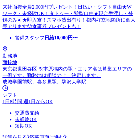
来社面接全員2,000円プレゼント！日払い・シフト自由★W
ワーク・未経験OK！タトゥー・髪型自由★現金手渡し・登
録のみ可★即入寮！スマホ貸出有り！都内好立地箇所に個人
寮アリます◎食事券プレゼントも！
警備スタッフ
日給
10,900
円〜
勤務地
面接地
東京都世田谷区 ※本原稿内の駅・エリア名は募集エリアの
一例です。勤務地は相談の上、決定します。
成城学園前駅、喜多見駅、駒沢大学駅
シフト
1日8時間 週1日からOK
交通費支給
未経験OK
短期OK
詳細を見る
応募画面に進む