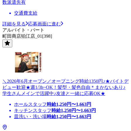
数派遣先有
交通費支給
詳細を見る
応募画面に進む
アルバイト・パート
町田商店狛江店_01[398]
＼2026年6月オープン／オープニング時給1350円♪★バイトデ
ビュー歓迎★週1/3h~OK！髪型・髪色自由＊まかないあり♪
学生さんメインで活躍中♪友達と一緒に応募OK★
ホールスタッフ
時給
1,250
円〜
1,663
円
キッチンスタッフ
時給
1,250
円〜
1,663
円
皿洗い・洗い場
時給
1,250
円〜
1,663
円