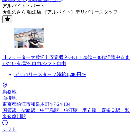
アルバイト・パート
★銀のさら 狛江店 ［アルバイト］デリバリースタッフ
【フリーター大歓迎】安定収入GET！20代～30代活躍中☆ま
かない有/髪色自由/シフト自由
デリバリースタッフ
時給
1,280
円〜
勤務地
面接地
東京都狛江市和泉本町4-7-24-104
国領駅、柴崎駅、中野島駅、狛江駅、調布駅、喜多見駅、和
泉多摩川駅
シフト