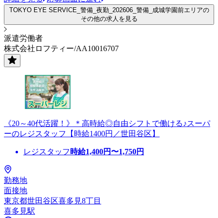
TOKYO EYE SERVICE_警備_夜勤_202606_警備_成城学園前エリアの
その他の求人を見る
派遣労働者
株式会社ロフティー/AA10016707
《20～40代活躍！》＊高時給◎自由シフトで働ける♪スーパ
ーのレジスタッフ【時給1400円／世田谷区】
レジスタッフ
時給
1,400
円〜
1,750
円
勤務地
面接地
東京都世田谷区喜多見8丁目
喜多見駅