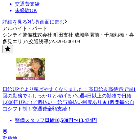
交通費支給
未経験OK
詳細を見る
応募画面に進む
アルバイト・パート
シンテイ警備株式会社 町田支社 成城学園前・千歳船橋・喜
多見エリア(交通誘導)/A3203200109
日給UPでより稼ぎやすくなりました！高日給＆高待遇で週1
回の勤務でもしっかりと稼げる♪＼週4日以上の勤務で日給
1,000円UPに↑／週払い・給与前払い制度あり★1週間毎の自
由シフト制！交通費全額支給！
警備スタッフ
日給
10,500
円〜
13,474
円
勤務地