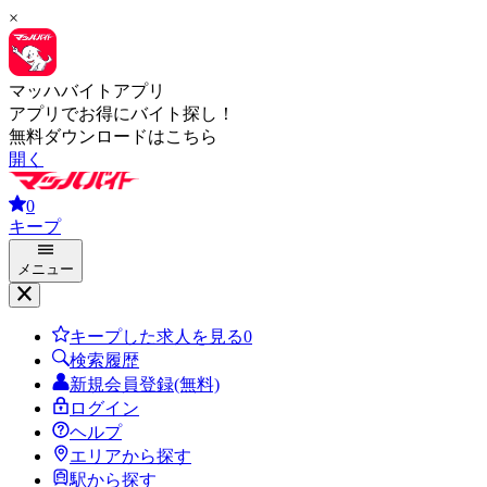
×
マッハバイトアプリ
アプリでお得にバイト探し！
無料ダウンロードはこちら
開く
0
キープ
メニュー
キープした求人を見る
0
検索履歴
新規会員登録(無料)
ログイン
ヘルプ
エリアから探す
駅から探す