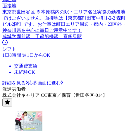
面接地
東京都世田谷区 ※本原稿内の駅・エリア名は実際の勤務地
ではございません。面接地は【東京都町田市中町1-2-2 森町
ビル2階】です。お仕事は町田エリア周辺・都内・23区外・
神奈川県を中心に毎日ご用意中です！
成城学園前駅、千歳船橋駅、喜多見駅
シフト
1日8時間 週1日からOK
交通費支給
未経験OK
詳細を見る
応募画面に進む
派遣労働者
株式会社キャリア CC東京／保育【世田谷区-014】