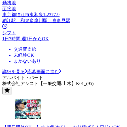
勤務地
面接地
東京都狛江市東和泉1-2377-9
狛江駅、和泉多摩川駅、喜多見駅
シフト
1日3時間 週1日からOK
交通費支給
未経験OK
まかないあり
詳細を見る
応募画面に進む
アルバイト・パート
株式会社アシスト【一般交通/土木】K01_(95)