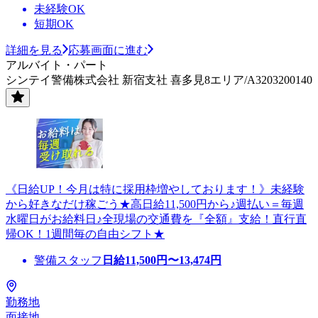
未経験OK
短期OK
詳細を見る
応募画面に進む
アルバイト・パート
シンテイ警備株式会社 新宿支社 喜多見8エリア/A3203200140
《日給UP！今月は特に採用枠増やしております！》未経験
から好きなだけ稼ごう★高日給11,500円から♪週払い＝毎週
水曜日がお給料日♪全現場の交通費を『全額』支給！直行直
帰OK！1週間毎の自由シフト★
警備スタッフ
日給
11,500
円〜
13,474
円
勤務地
面接地