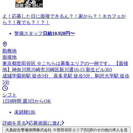
え！応募した日に面接できるん？！家から？！ネカフェか
ら？！夜でも？！？！
警備スタッフ
日給
10,920
円〜
勤務地
面接地
東京都世田谷区 ※こちらは募集エリアの一例です。 【面接
地】神奈川県川崎市川崎区新川通10-15 新生ビル303
成城学園前駅 徒歩5分、喜多見駅 徒歩5分、駒沢大学駅 徒歩
5分
シフト
1日8時間 週3日からOK
未経験OK
詳細を見る
応募画面に進む
大真綜合警備保障株式会社 ※世田谷区エリア(51)Bのその他の求人を見