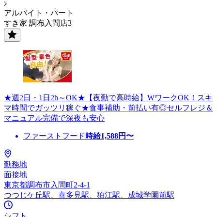
アルバイト・パート
すき家 調布入間店3
★週2日・1日2h～OK★【夜勤で高時給】WワークOK！スキ
マ時間でガッツリ稼ぐ★食事補助・前払い有◎セルフレジ＆
マニュアル完備で深夜も安心
ファーストフード
時給
1,588
円〜
勤務地
面接地
東京都調布市入間町2-4-1
つつじケ丘駅、喜多見駅、狛江駅、成城学園前駅
シフト