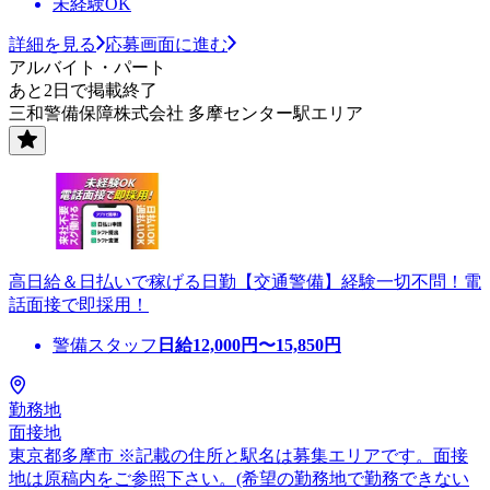
未経験OK
詳細を見る
応募画面に進む
アルバイト・パート
あと2日で掲載終了
三和警備保障株式会社 多摩センター駅エリア
高日給＆日払いで稼げる日勤【交通警備】経験一切不問！電
話面接で即採用！
警備スタッフ
日給
12,000
円〜
15,850
円
勤務地
面接地
東京都多摩市 ※記載の住所と駅名は募集エリアです。面接
地は原稿内をご参照下さい。(希望の勤務地で勤務できない