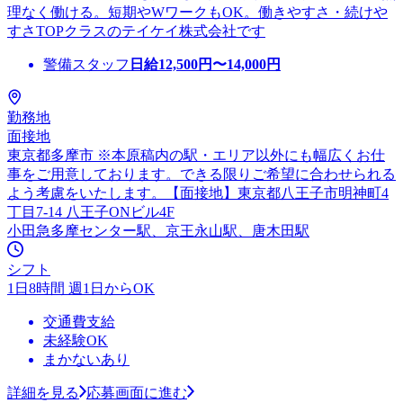
理なく働ける。短期やWワークもOK。働きやすさ・続けや
すさTOPクラスのテイケイ株式会社です
警備スタッフ
日給
12,500
円〜
14,000
円
勤務地
面接地
東京都多摩市 ※本原稿内の駅・エリア以外にも幅広くお仕
事をご用意しております。できる限りご希望に合わせられる
よう考慮をいたします。【面接地】東京都八王子市明神町4
丁目7-14 八王子ONビル4F
小田急多摩センター駅、京王永山駅、唐木田駅
シフト
1日8時間 週1日からOK
交通費支給
未経験OK
まかないあり
詳細を見る
応募画面に進む