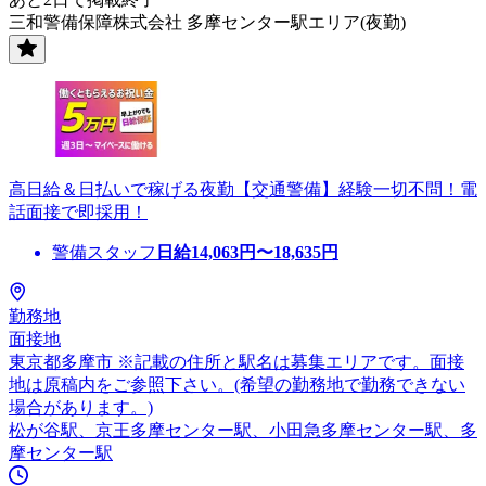
三和警備保障株式会社 多摩センター駅エリア(夜勤)
高日給＆日払いで稼げる夜勤【交通警備】経験一切不問！電
話面接で即採用！
警備スタッフ
日給
14,063
円〜
18,635
円
勤務地
面接地
東京都多摩市 ※記載の住所と駅名は募集エリアです。面接
地は原稿内をご参照下さい。(希望の勤務地で勤務できない
場合があります。)
松が谷駅、京王多摩センター駅、小田急多摩センター駅、多
摩センター駅