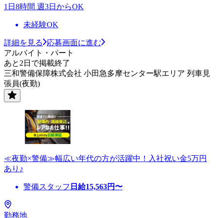
1日8時間 週3日からOK
未経験OK
詳細を見る
応募画面に進む
アルバイト・パート
あと2日で掲載終了
三和警備保障株式会社 小田急多摩センター駅エリア 列車見
張員(夜勤)
≪夜勤×警備≫幅広い年代の方が活躍中！入社祝い金5万円
あり♪
警備スタッフ
日給
15,563
円〜
勤務地