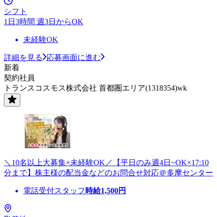
シフト
1日3時間 週3日からOK
未経験OK
詳細を見る
応募画面に進む
新着
契約社員
トランスコスモス株式会社 首都圏エリア(1318354)wk
＼10名以上大募集×未経験OK／【平日のみ週4日~OK×17:10
分まで】株主様の配当金などのお問合せ対応＠多摩センター
電話受付スタッフ
時給
1,500
円