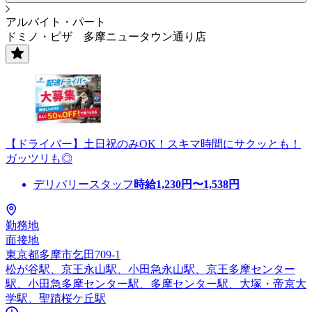
アルバイト・パート
ドミノ・ピザ 多摩ニュータウン通り店
【ドライバー】土日祝のみOK！スキマ時間にサクッとも！
ガッツリも◎
デリバリースタッフ
時給
1,230
円〜
1,538
円
勤務地
面接地
東京都多摩市乞田709-1
松が谷駅、京王永山駅、小田急永山駅、京王多摩センター
駅、小田急多摩センター駅、多摩センター駅、大塚・帝京大
学駅、聖蹟桜ケ丘駅