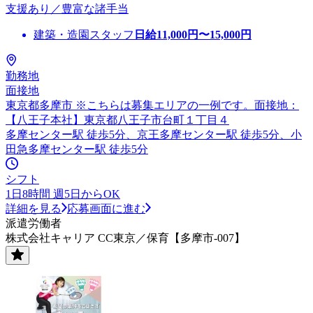
支援あり／豊富な諸手当
建築・造園スタッフ
日給
11,000
円〜
15,000
円
勤務地
面接地
東京都多摩市 ※こちらは募集エリアの一例です。面接地：
【八王子本社】東京都八王子市台町１丁目４
多摩センター駅 徒歩5分、京王多摩センター駅 徒歩5分、小
田急多摩センター駅 徒歩5分
シフト
1日8時間 週5日からOK
詳細を見る
応募画面に進む
派遣労働者
株式会社キャリア CC東京／保育【多摩市-007】