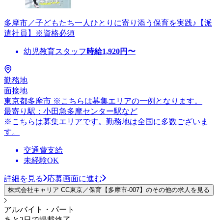
多摩市／子どもたち一人ひとりに寄り添う保育を実践♪【派
遣社員】※資格必須
幼児教育スタッフ
時給
1,920
円〜
勤務地
面接地
東京都多摩市 ※こちらは募集エリアの一例となります。
最寄り駅：小田急多摩センター駅など
※こちらは募集エリアです。勤務地は全国に多数ございま
す。
交通費支給
未経験OK
詳細を見る
応募画面に進む
株式会社キャリア CC東京／保育【多摩市-007】のその他の求人を見る
アルバイト・パート
あと2日で掲載終了