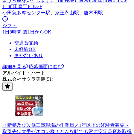
よう考慮をいたします。【面接地】東京都町田市森野1-33-
11 町田森野ビル2F
小田急多摩センター駅、京王永山駅、唐木田駅
シフト
1日8時間 週1日からOK
交通費支給
未経験OK
まかないあり
詳細を見る
応募画面に進む
アルバイト・パート
株式会社サクラ美装(51)
＜新築及び改修工事現場の作業員／1年以上の経験者募集＞
取引先は大手ゼネコン様！どんな時でも常に安定◎資格取得