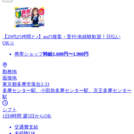
【20代の仲間と♪】auの接客・受付/未経験歓迎！日払い
OK☆
携帯ショップ
時給
1,600
円〜
1,900
円
勤務地
面接地
東京都多摩市落合2-33
多摩センター駅、小田急多摩センター駅、京王多摩センター
駅
シフト
1日8時間 週5日からOK
交通費支給
未経験OK