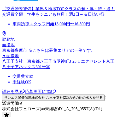
【交通誘導警備】業界＆地域TOPクラスの超・厚・待・遇！
交通費全額！学生もシニアも歓迎！週2日～＆日払い◎
車両誘導スタッフ
日給
13,000
円〜
16,500
円
勤務地
面接地
東京都多摩市 ※こちらは募集エリアの一例です。
▼面接地
八王子支社：東京都八王子市明神町3-23-1 エクセレント京王
八王子アネックス301号室
交通費支給
未経験OK
詳細を見る
応募画面に進む
サンエス警備保障株式会社 八王子支社(22)のその他の求人を見る
派遣労働者
株式会社フェローズ(au未経験)D1_A_705_955T(A)(D1)