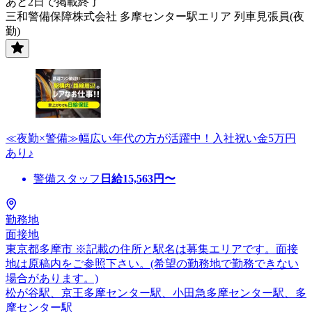
あと2日で掲載終了
三和警備保障株式会社 多摩センター駅エリア 列車見張員(夜
勤)
≪夜勤×警備≫幅広い年代の方が活躍中！入社祝い金5万円
あり♪
警備スタッフ
日給
15,563
円〜
勤務地
面接地
東京都多摩市 ※記載の住所と駅名は募集エリアです。面接
地は原稿内をご参照下さい。(希望の勤務地で勤務できない
場合があります。)
松が谷駅、京王多摩センター駅、小田急多摩センター駅、多
摩センター駅