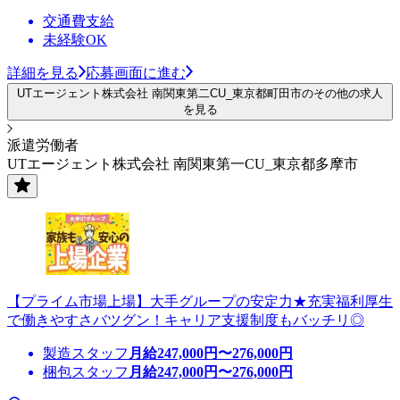
交通費支給
未経験OK
詳細を見る
応募画面に進む
UTエージェント株式会社 南関東第二CU_東京都町田市のその他の求人
を見る
派遣労働者
UTエージェント株式会社 南関東第一CU_東京都多摩市
【プライム市場上場】大手グループの安定力★充実福利厚生
で働きやすさバツグン！キャリア支援制度もバッチリ◎
製造スタッフ
月給
247,000
円〜
276,000
円
梱包スタッフ
月給
247,000
円〜
276,000
円