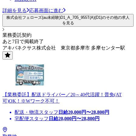
詳細を見る
応募画面に進む
株式会社フェローズ(au未経験)D1_A_705_955T(A)(D1)のその他の求人
を見る
業務委託契約
あと7日で掲載終了
アキバネクサス株式会社 東京都多摩市 多摩センター駅
【業務委託】配送ドライバー／20～40代活躍！普免(AT
可)OK！※Wワーク不可！
配送・物流スタッフ
日給
20,000
円〜
28,800
円
宅配便スタッフ
日給
20,000
円〜
28,800
円