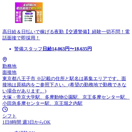
高日給＆日払いで稼げる夜勤【交通警備】経験一切不問！電
話面接で即採用！
警備スタッフ
日給
14,063
円〜
18,635
円
勤務地
面接地
東京都八王子市 ※記載の住所と駅名は募集エリアです。面
接地は原稿内をご参照下さい。(希望の勤務地で勤務できな
い場合があります。)
大塚・帝京大学駅、多摩動物公園駅、京王多摩センター駅、
小田急多摩センター駅、京王堀之内駅
シフト
1日8時間 週3日からOK