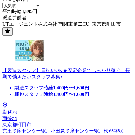
平均時給
1,895
円
派遣労働者
UTエージェント株式会社 南関東第二CU_東京都町田市
【製造スタッフ】日払いOK★安定企業でしっかり稼ぐ！長
期で働きたいスタッフ募集♪
製造スタッフ
時給
1,400
円〜
1,600
円
梱包スタッフ
時給
1,400
円〜
1,600
円
勤務地
面接地
東京都町田市
京王多摩センター駅、小田急多摩センター駅、松が谷駅