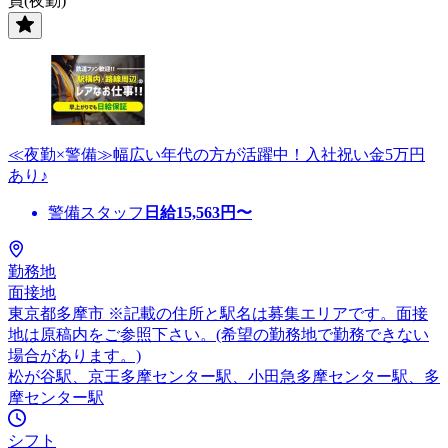
員(夜勤)
≪夜勤×警備≫幅広い年代の方が活躍中！入社祝い金5万円
あり♪
警備スタッフ
日給
15,563
円〜
勤務地
面接地
東京都多摩市 ※記載の住所と駅名は募集エリアです。面接
地は原稿内をご参照下さい。(希望の勤務地で勤務できない
場合があります。)
松が谷駅、京王多摩センター駅、小田急多摩センター駅、多
摩センター駅
シフト