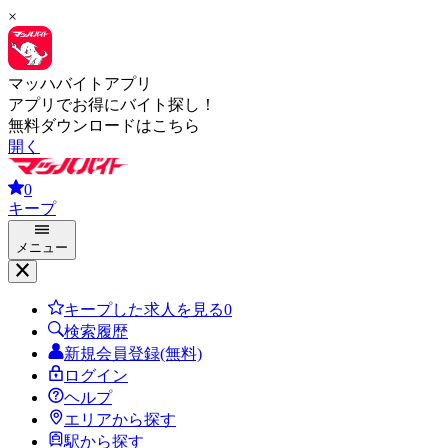
×
マッハバイトアプリ
アプリでお得にバイト探し！
無料ダウンロードはこちら
開く
0
キープ
メニュー
キープした求人を見る
0
検索履歴
新規会員登録(無料)
ログイン
ヘルプ
エリアから探す
駅から探す