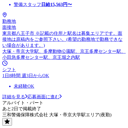
警備スタッフ
日給
15,563
円〜
勤務地
面接地
東京都八王子市 ※記載の住所と駅名は募集エリアです。面
接地は原稿内をご参照下さい。(希望の勤務地で勤務できな
い場合があります。)
大塚・帝京大学駅、多摩動物公園駅、京王多摩センター駅、
小田急多摩センター駅、京王堀之内駅
シフト
1日8時間 週3日からOK
未経験OK
詳細を見る
応募画面に進む
アルバイト・パート
あと2日で掲載終了
三和警備保障株式会社 大塚・帝京大学駅エリア(夜勤)