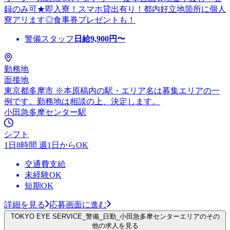
録のみ可★即入寮！スマホ貸出有り！都内好立地箇所に個人
寮アリます◎食事券プレゼントも！
警備スタッフ
日給
9,900
円〜
勤務地
面接地
東京都多摩市 ※本原稿内の駅・エリア名は募集エリアの一
例です。勤務地は相談の上、決定します。
小田急多摩センター駅
シフト
1日8時間 週1日からOK
交通費支給
未経験OK
短期OK
詳細を見る
応募画面に進む
TOKYO EYE SERVICE_警備_日勤_小田急多摩センターエリアのその
他の求人を見る