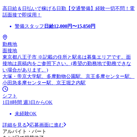
高日給＆日払いで稼げる日勤【交通警備】経験一切不問！電
話面接で即採用！
警備スタッフ
日給
12,000
円〜
15,850
円
勤務地
面接地
東京都八王子市 ※記載の住所と駅名は募集エリアです。面
接地は原稿内をご参照下さい。(希望の勤務地で勤務できな
い場合があります。)
大塚・帝京大学駅、多摩動物公園駅、京王多摩センター駅、
小田急多摩センター駅、京王堀之内駅
シフト
1日8時間 週3日からOK
未経験OK
詳細を見る
応募画面に進む
アルバイト・パート