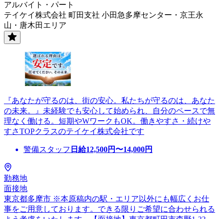
アルバイト・パート
テイケイ株式会社 町田支社 小田急多摩センター・京王永
山・唐木田エリア
『あなたが守るのは、街の安心。私たちが守るのは、あなた
の未来。』未経験でも安心して始められ、自分のペースで無
理なく働ける。短期やWワークもOK。働きやすさ・続けや
すさTOPクラスのテイケイ株式会社です
警備スタッフ
日給
12,500
円〜
14,000
円
勤務地
面接地
東京都多摩市 ※本原稿内の駅・エリア以外にも幅広くお仕
事をご用意しております。できる限りご希望に合わせられる