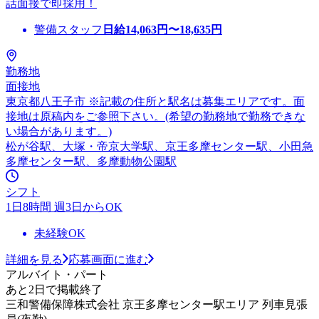
話面接で即採用！
警備スタッフ
日給
14,063
円〜
18,635
円
勤務地
面接地
東京都八王子市 ※記載の住所と駅名は募集エリアです。面
接地は原稿内をご参照下さい。(希望の勤務地で勤務できな
い場合があります。)
松が谷駅、大塚・帝京大学駅、京王多摩センター駅、小田急
多摩センター駅、多摩動物公園駅
シフト
1日8時間 週3日からOK
未経験OK
詳細を見る
応募画面に進む
アルバイト・パート
あと2日で掲載終了
三和警備保障株式会社 京王多摩センター駅エリア 列車見張