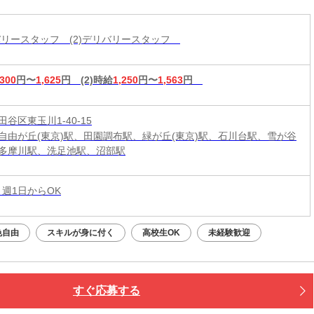
リバリースタッフ (2)デリバリースタッフ
,300
円〜
1,625
円
(2)時給
1,250
円〜
1,563
円
谷区東玉川1-40-15
自由が丘(東京)駅、田園調布駅、緑が丘(東京)駅、石川台駅、雪が谷
多摩川駅、洗足池駅、沼部駅
 週1日からOK
色自由
スキルが身に付く
高校生OK
未経験歓迎
すぐ応募する