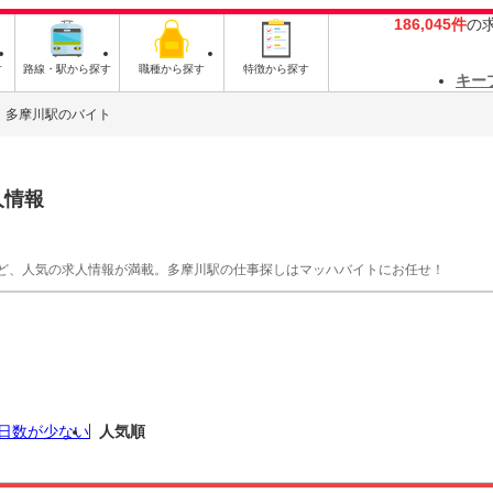
186,045件
の
す
路線・駅から探す
職種から探す
特徴から探す
キー
多摩川駅のバイト
人情報
ど、人気の求人情報が満載。多摩川駅の仕事探しはマッハバイトにお任せ！
日数が少ない
人気順