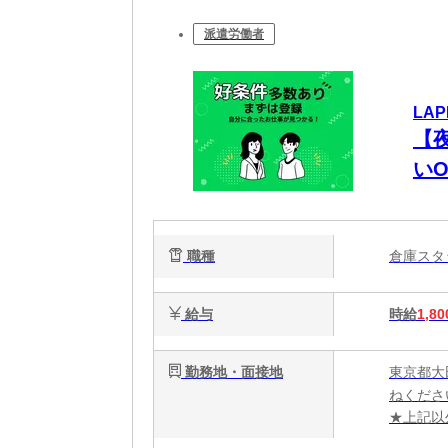
派遣労働者
LAP
【夜
い
職種
倉庫ス
給与
時給
1,80
勤務地・面接地
東京都大
ねくださ
★上記以