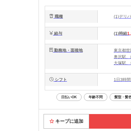
職種
(1)デ
給与
(1)時給
1
勤務地・面接地
東京都世田
奥沢駅、
大塚駅、
シフト
1日3時間
日払いOK
年齢不問
髪型・髪
キープに追加