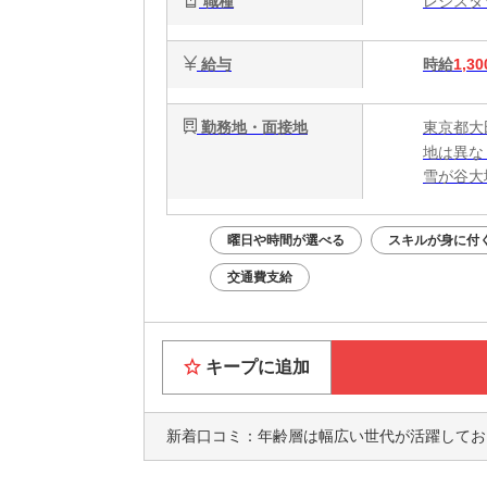
職種
レジス
給与
時給
1,30
勤務地・面接地
東京都大
地は異な
雪が谷大
曜日や時間が選べる
スキルが身に付
交通費支給
キープに追加
新着口コミ：
年齢層は幅広い世代が活躍しており、個人でコツコツと仕事をこなすイメー