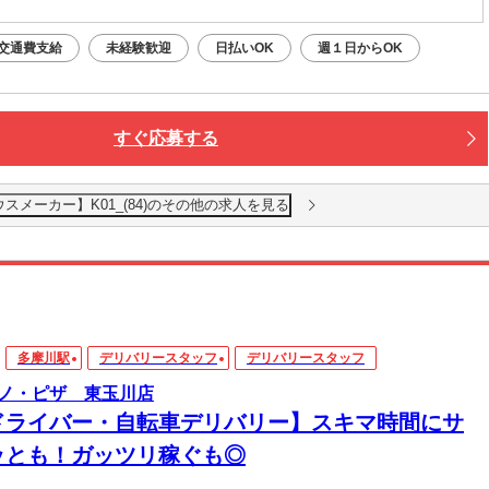
交通費支給
未経験歓迎
日払いOK
週１日からOK
すぐ応募する
メーカー】K01_(84)のその他の求人を見る
多摩川駅
デリバリースタッフ
デリバリースタッフ
ノ・ピザ 東玉川店
ドライバー・自転車デリバリー】スキマ時間にサ
ッとも！ガッツリ稼ぐも◎