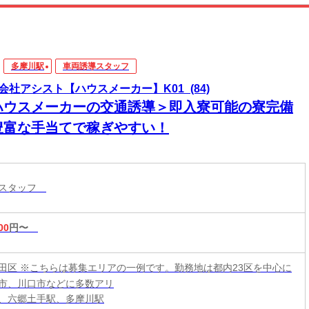
多摩川駅
車両誘導スタッフ
会社アシスト【ハウスメーカー】K01_(84)
ハウスメーカーの交通誘導＞即入寮可能の寮完備
豊富な手当てで稼ぎやすい！
導スタッフ
00
円〜
田区 ※こちらは募集エリアの一例です。勤務地は都内23区を中心に
市、川口市などに多数アリ
、六郷土手駅、多摩川駅