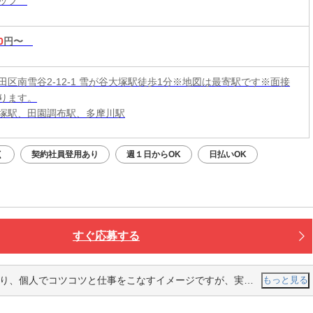
タッフ
0
円〜
田区南雪谷2-12-1 雪が谷大塚駅徒歩1分※地図は最寄駅です※面接
ります。
塚駅、田園調布駅、多摩川駅
く
契約社員登用あり
週１日からOK
日払いOK
すぐ応募する
ジですが、実際にはチームでベクトルを合わせながら業務に取り組んでいる感じです。研修もあり、丁寧に仕事を教えてくれます
もっと見る