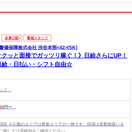
多摩川駅
警備スタッフ
警備保障株式会社 渋谷本部<42>[SK]
サクッと面接でガッツリ稼ぐ！》日給さらにUP！
日給・日払い・シフト自由☆
タッフ
00
円〜
田区 ※記載のエリアは募集エリアの一例です。現場は多数御座いま
に関しては原稿内をご確認ください。