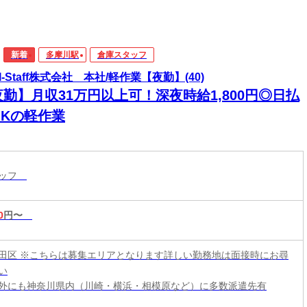
新着
多摩川駅
倉庫スタッフ
I-Staff株式会社 本社/軽作業【夜勤】(40)
勤】月収31万円以上可！深夜時給1,800円◎日払
OKの軽作業
タッフ
0
円〜
田区 ※こちらは募集エリアとなります詳しい勤務地は面接時にお尋
い
外にも神奈川県内（川崎・横浜・相模原など）に多数派遣先有