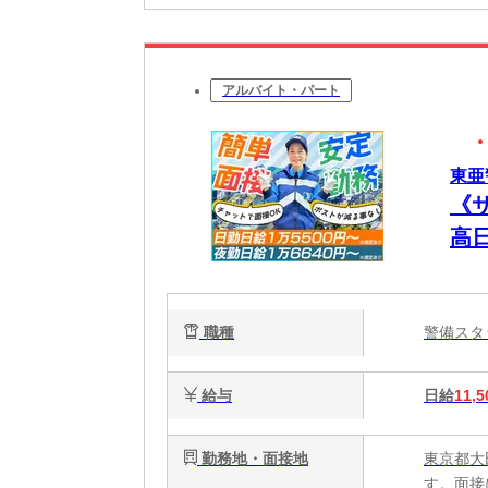
アルバイト・パート
東亜
《
高
職種
警備ス
給与
日給
11,5
勤務地・面接地
東京都大
す。面接