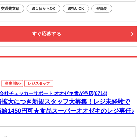
交通費支給
週１日からOK
週払いOK
登録制
すぐ応募する
多摩川駅
レジスタッフ
会社チェッカーサポート オオゼキ雪が谷店(6714)
務拡大につき新規スタッフ大募集！レジ未経験で
時給1450円可★食品スーパーオオゼキのレジ専任♪