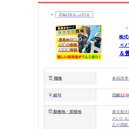
アルバイト・パート
株式
＜
＆
職種
車両誘
給与
日給
12,0
勤務地・面接地
東京都大
さいたま
久が原駅