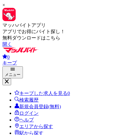
×
マッハバイトアプリ
アプリでお得にバイト探し！
無料ダウンロードはこちら
開く
0
キープ
メニュー
キープした求人を見る
0
検索履歴
新規会員登録(無料)
ログイン
ヘルプ
エリアから探す
駅から探す