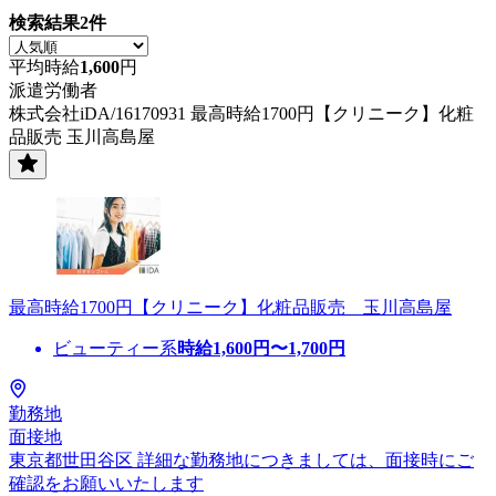
検索結果
2
件
平均時給
1,600
円
派遣労働者
株式会社iDA/16170931 最高時給1700円【クリニーク】化粧
品販売 玉川高島屋
最高時給1700円【クリニーク】化粧品販売 玉川高島屋
ビューティー系
時給
1,600
円〜
1,700
円
勤務地
面接地
東京都世田谷区 詳細な勤務地につきましては、面接時にご
確認をお願いいたします