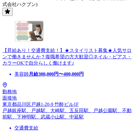
式会社ハクブン)
【昇給あり！交通費支給！】★スタイリスト募集★人気サロ
ンで働きませんか？復職希望の方大歓迎◎ネイル・ピアス・
カラーOKで自分らしく働けます♪
美容師
月給
300,000
円〜
400,000
円
勤務地
面接地
東京都品川区戸越1-20-9 竹酔ビル1F
戸越銀座駅、戸越駅、大崎駅、五反田駅、戸越公園駅、不動
前駅、下神明駅、武蔵小山駅、中延駅
交通費支給