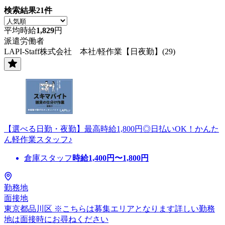
検索結果
21
件
平均時給
1,829
円
派遣労働者
LAPI-Staff株式会社 本社/軽作業【日夜勤】(29)
【選べる日勤・夜勤】最高時給1,800円◎日払いOK！かんた
ん軽作業スタッフ♪
倉庫スタッフ
時給
1,400
円〜
1,800
円
勤務地
面接地
東京都品川区 ※こちらは募集エリアとなります詳しい勤務
地は面接時にお尋ねください