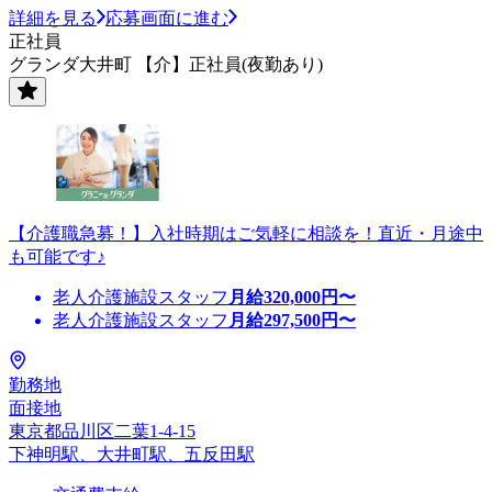
詳細を見る
応募画面に進む
正社員
グランダ大井町 【介】正社員(夜勤あり)
【介護職急募！】入社時期はご気軽に相談を！直近・月途中
も可能です♪
老人介護施設スタッフ
月給
320,000
円〜
老人介護施設スタッフ
月給
297,500
円〜
勤務地
面接地
東京都品川区二葉1-4-15
下神明駅、大井町駅、五反田駅