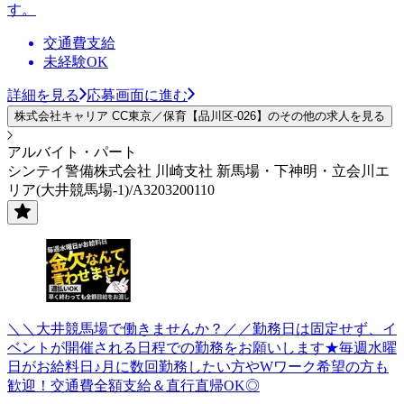
す。
交通費支給
未経験OK
詳細を見る
応募画面に進む
株式会社キャリア CC東京／保育【品川区-026】のその他の求人を見る
アルバイト・パート
シンテイ警備株式会社 川崎支社 新馬場・下神明・立会川エ
リア(大井競馬場-1)/A3203200110
＼＼大井競馬場で働きませんか？／／勤務日は固定せず、イ
ベントが開催される日程での勤務をお願いします★毎週水曜
日がお給料日♪月に数回勤務したい方やWワーク希望の方も
歓迎！交通費全額支給＆直行直帰OK◎