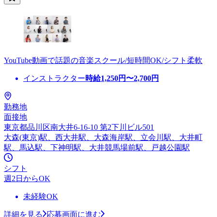
YouTube動画で話題の音楽スクール/短時間OK/シフト柔軟
インストラクター
時給
1,250
円〜
2,700
円
勤務地
面接地
東京都品川区南大井6-16-10 第2下川ビル501
大森(東京)駅、西大井駅、大森海岸駅、立会川駅、大井町
駅、馬込駅、下神明駅、大井競馬場前駅、戸越公園駅
シフト
週2日からOK
未経験OK
詳細を見る
応募画面に進む