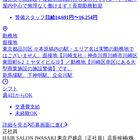
屋内中心で無理なく働けます！長期勤務歓迎
警備スタッフ
日給
14,691
円〜
16,254
円
勤務地
面接地
東京都品川区 ※本原稿内の駅・エリア名は実際の勤務地で
はございません。面接地【川崎支社：神奈川県川崎市川崎区
東田町6-2 ミヤダイビル3F】／勤務地【川崎区幸区にある大
型商業施設の施設警備】です。
新馬場駅、下神明駅、立会川駅
シフト
週4日からOK
交通費支給
未経験OK
詳細を見る
応募画面に進む
正社員
HAIR SALON IWASAKI 東京戸越店［正社員］店長候補(株