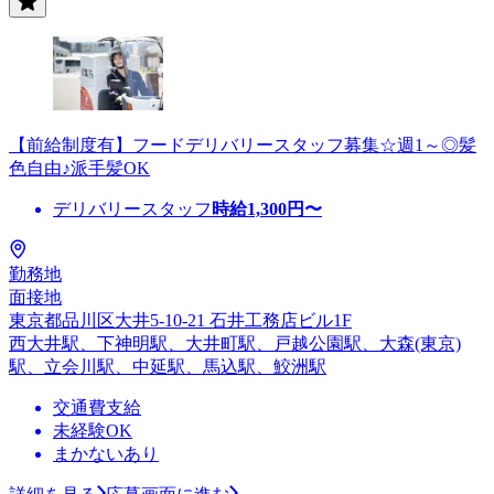
【前給制度有】フードデリバリースタッフ募集☆週1～◎髪
色自由♪派手髪OK
デリバリースタッフ
時給
1,300
円〜
勤務地
面接地
東京都品川区大井5-10-21 石井工務店ビル1F
西大井駅、下神明駅、大井町駅、戸越公園駅、大森(東京)
駅、立会川駅、中延駅、馬込駅、鮫洲駅
交通費支給
未経験OK
まかないあり