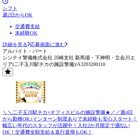
シフト
週2日からOK
交通費支給
未経験OK
詳細を見る
応募画面に進む
アルバイト・パート
シンテイ警備株式会社 川崎支社 新馬場・下神明・立会川エ
リア(二子玉川駅チカの施設警備)/A3203200110
＼＼二子玉川駅チカ×オフィスビルの施設警備★／／週4日
から勤務OK♪インターン制度ありで未経験も安心スタート！
幅広い年代のスタッフが活躍中！入社2か月限定で週払い
OK！交通費全額支給＆直行直帰もOK！