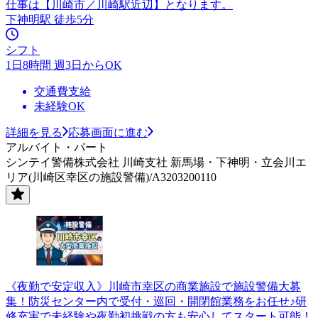
仕事は【川崎市／川崎駅近辺】となります。
下神明駅 徒歩5分
シフト
1日8時間 週3日からOK
交通費支給
未経験OK
詳細を見る
応募画面に進む
アルバイト・パート
シンテイ警備株式会社 川崎支社 新馬場・下神明・立会川エ
リア(川崎区幸区の施設警備)/A3203200110
《夜勤で安定収入》川崎市幸区の商業施設で施設警備大募
集！防災センター内で受付・巡回・開閉館業務をお任せ♪研
修充実で未経験や夜勤初挑戦の方も安心してスタート可能！