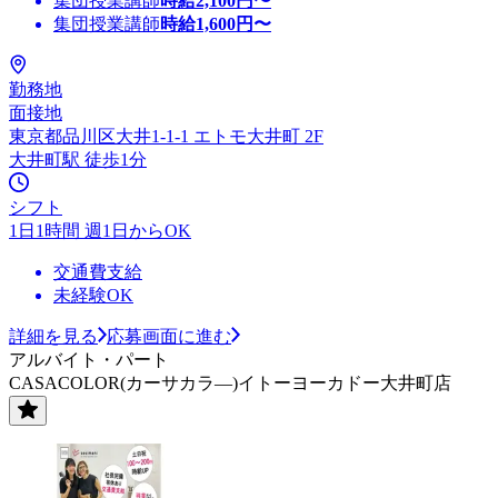
集団授業講師
時給
2,100
円〜
集団授業講師
時給
1,600
円〜
勤務地
面接地
東京都品川区大井1-1-1 エトモ大井町 2F
大井町駅 徒歩1分
シフト
1日1時間 週1日からOK
交通費支給
未経験OK
詳細を見る
応募画面に進む
アルバイト・パート
CASACOLOR(カーサカラ―)イトーヨーカドー大井町店