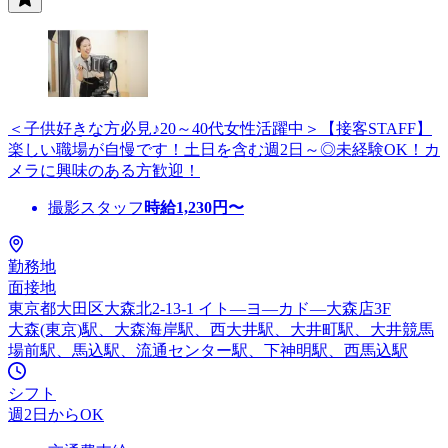
＜子供好きな方必見♪20～40代女性活躍中＞【接客STAFF】
楽しい職場が自慢です！土日を含む週2日～◎未経験OK！カ
メラに興味のある方歓迎！
撮影スタッフ
時給
1,230
円〜
勤務地
面接地
東京都大田区大森北2-13-1 イト—ヨ—カド—大森店3F
大森(東京)駅、大森海岸駅、西大井駅、大井町駅、大井競馬
場前駅、馬込駅、流通センター駅、下神明駅、西馬込駅
シフト
週2日からOK