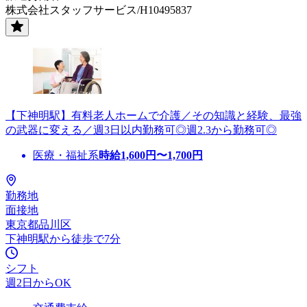
株式会社スタッフサービス/H10495837
【下神明駅】有料老人ホームで介護／その知識と経験、最強
の武器に変える／週3日以内勤務可◎週2.3から勤務可◎
医療・福祉系
時給
1,600
円〜
1,700
円
勤務地
面接地
東京都品川区
下神明駅から徒歩で7分
シフト
週2日からOK