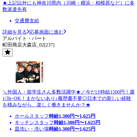
★上記以外にも神奈川県内（川崎・横浜・相模原など）に多
数派遣先有
交通費支給
詳細を見る
応募画面に進む
アルバイト・パート
町田商店大森店_02[237]
＼外国人・留学生さん多数活躍中★／今だけ時給1500円！週
1/3h~OK！まかないあり♪履歴書不要◎日本での新しい経験
を積みながら、楽しく働きませんか？★
ホールスタッフ
時給
1,300
円〜
1,625
円
キッチンスタッフ
時給
1,300
円〜
1,625
円
皿洗い・洗い場
時給
1,300
円〜
1,625
円