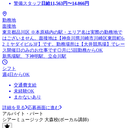
警備スタッフ
日給
11,563
円〜
14,066
円
勤務地
面接地
東京都品川区 ※本原稿内の駅・エリア名は実際の勤務地で
はございません。面接地は【神奈川県川崎市川崎区東田町6-
2 ミヤダイビル3F】です。勤務場所は【大井競馬場】でレー
ス開催日のみのお仕事です◎月に5回勤務からOK
新馬場駅、下神明駅、立会川駅
シフト
週4日からOK
交通費支給
未経験OK
まかないあり
詳細を見る
応募画面に進む
アルバイト・パート
シアーミュージック 大森校(ボーカル講師)