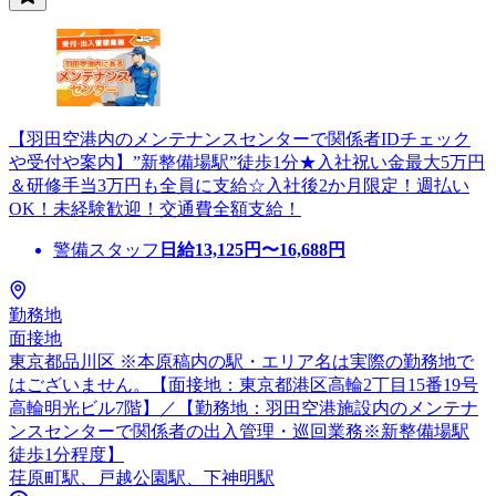
【羽田空港内のメンテナンスセンターで関係者IDチェック
や受付や案内】”新整備場駅”徒歩1分★入社祝い金最大5万円
＆研修手当3万円も全員に支給☆入社後2か月限定！週払い
OK！未経験歓迎！交通費全額支給！
警備スタッフ
日給
13,125
円〜
16,688
円
勤務地
面接地
東京都品川区 ※本原稿内の駅・エリア名は実際の勤務地で
はございません。【面接地：東京都港区高輪2丁目15番19号
高輪明光ビル7階】／【勤務地：羽田空港施設内のメンテナ
ンスセンターで関係者の出入管理・巡回業務※新整備場駅
徒歩1分程度】
荏原町駅、戸越公園駅、下神明駅