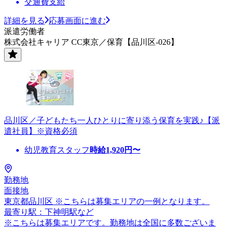
交通費支給
詳細を見る
応募画面に進む
派遣労働者
株式会社キャリア CC東京／保育【品川区-026】
品川区／子どもたち一人ひとりに寄り添う保育を実践♪【派
遣社員】※資格必須
幼児教育スタッフ
時給
1,920
円〜
勤務地
面接地
東京都品川区 ※こちらは募集エリアの一例となります。
最寄り駅：下神明駅など
※こちらは募集エリアです。勤務地は全国に多数ございま