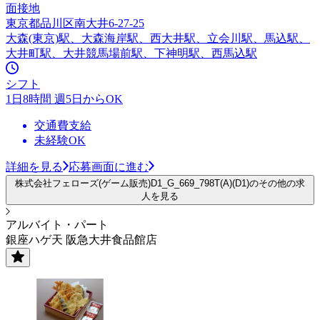
面接地
東京都品川区南大井6-27-25
大森(東京)駅、大森海岸駅、西大井駅、立会川駅、馬込駅、
大井町駅、大井競馬場前駅、下神明駅、西馬込駅
シフト
1日8時間 週5日からOK
交通費支給
未経験OK
詳細を見る
応募画面に進む
株式会社フェローズ(ゲーム販売)D1_G_669_798T(A)(D1)のその他の求
人を見る
アルバイト・パート
銀座ハゲ天 阪急大井食品館店