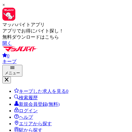
×
マッハバイトアプリ
アプリでお得にバイト探し！
無料ダウンロードはこちら
開く
0
キープ
メニュー
キープした求人を見る
0
検索履歴
新規会員登録(無料)
ログイン
ヘルプ
エリアから探す
駅から探す