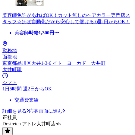
美容師免許があればOK！カット無しのヘアカラー専門店ス
タッフ☆ほぼ自動化だから安心して働ける♪週2日からOK！
美容師
時給
1,300
円〜
勤務地
面接地
東京都品川区大井1-3-6 イトーヨーカドー大井町
大井町駅
シフト
1日5時間 週2日からOK
交通費支給
詳細を見る
応募画面に進む
正社員
Dr.stretch アトレ大井町店/ds