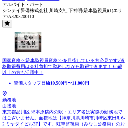
アルバイト・パート
シンテイ警備株式会社 川崎支社 下神明(駐車監視員)(1)エリ
ア/A3203200110
国家資格<<駐車監視員資格>>を目指している方必見です♪資
格取得費用は会社負担で勤務しながら取得できます！ 65歳
以上の方も活躍中！
警備スタッフ
日給
10,500
円〜
11,800
円
勤務地
面接地
東京都品川区 ※本原稿内の駅・エリア名は実際の勤務地で
はございません。面接地は【神奈川県川崎市川崎区東田町6-
2 ミヤダイビル3F】です。駐車監視員（みなし公務員）のお