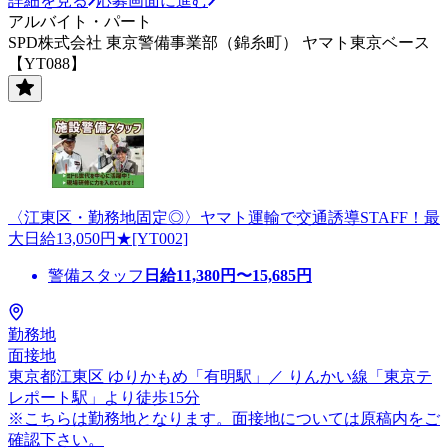
詳細を見る
応募画面に進む
アルバイト・パート
SPD株式会社 東京警備事業部（錦糸町） ヤマト東京ベース
【YT088】
〈江東区・勤務地固定◎〉ヤマト運輸で交通誘導STAFF！最
大日給13,050円★[YT002]
警備スタッフ
日給
11,380
円〜
15,685
円
勤務地
面接地
東京都江東区 ゆりかもめ「有明駅」／ りんかい線「東京テ
レポート駅」より徒歩15分
※こちらは勤務地となります。面接地については原稿内をご
確認下さい。