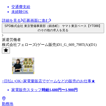
交通費支給
未経験OK
詳細を見る
応募画面に進む
SPD株式会社 東京警備事業部（錦糸町） ヤマト東京ベース【YT088】
のその他の求人を見る
派遣労働者
株式会社フェローズ(ゲーム販売)D1_G_669_798T(A)(D1)
<日払いOK>家電量販店でゲームなどの販売のお仕事★
家電販売スタッフ
時給
1,600
円〜
1,900
円
勤務地