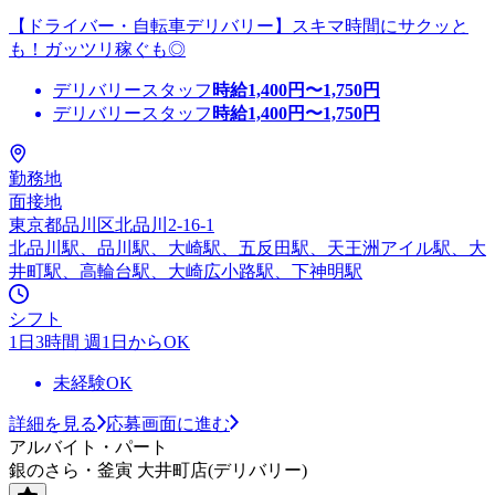
【ドライバー・自転車デリバリー】スキマ時間にサクッと
も！ガッツリ稼ぐも◎
デリバリースタッフ
時給
1,400
円〜
1,750
円
デリバリースタッフ
時給
1,400
円〜
1,750
円
勤務地
面接地
東京都品川区北品川2-16-1
北品川駅、品川駅、大崎駅、五反田駅、天王洲アイル駅、大
井町駅、高輪台駅、大崎広小路駅、下神明駅
シフト
1日3時間 週1日からOK
未経験OK
詳細を見る
応募画面に進む
アルバイト・パート
銀のさら・釜寅 大井町店(デリバリー)