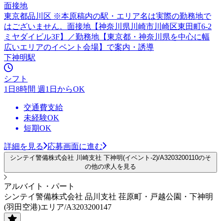
面接地
東京都品川区 ※本原稿内の駅・エリア名は実際の勤務地で
はございません。面接地【神奈川県川崎市川崎区東田町6-2
ミヤダイビル3F】／勤務地【東京都・神奈川県を中心に幅
広いエリアのイベント会場】で案内・誘導
下神明駅
シフト
1日8時間 週1日からOK
交通費支給
未経験OK
短期OK
詳細を見る
応募画面に進む
シンテイ警備株式会社 川崎支社 下神明(イベント-2)/A3203200110のそ
の他の求人を見る
アルバイト・パート
シンテイ警備株式会社 品川支社 荏原町・戸越公園・下神明
(羽田空港)エリア/A3203200147