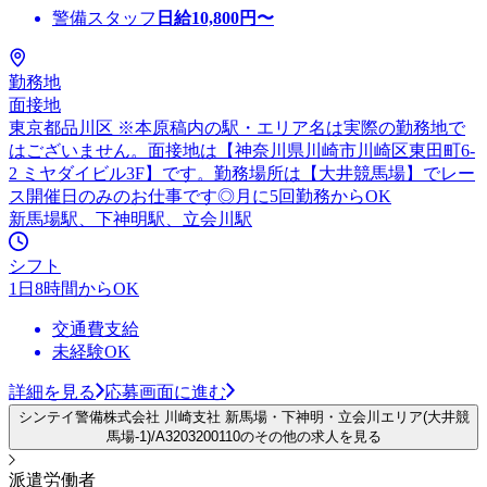
警備スタッフ
日給
10,800
円〜
勤務地
面接地
東京都品川区 ※本原稿内の駅・エリア名は実際の勤務地で
はございません。面接地は【神奈川県川崎市川崎区東田町6-
2 ミヤダイビル3F】です。勤務場所は【大井競馬場】でレー
ス開催日のみのお仕事です◎月に5回勤務からOK
新馬場駅、下神明駅、立会川駅
シフト
1日8時間からOK
交通費支給
未経験OK
詳細を見る
応募画面に進む
シンテイ警備株式会社 川崎支社 新馬場・下神明・立会川エリア(大井競
馬場-1)/A3203200110のその他の求人を見る
派遣労働者