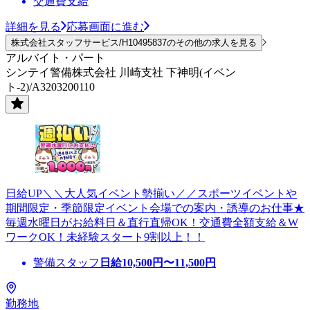
交通費支給
詳細を見る
応募画面に進む
株式会社スタッフサービス/H10495837のその他の求人を見る
アルバイト・パート
シンテイ警備株式会社 川崎支社 下神明(イベン
ト-2)/A3203200110
日給UP＼＼大人気イベント勢揃い／／スポーツイベントや
期間限定・季節限定イベント会場での案内・誘導のお仕事★
毎週水曜日がお給料日＆直行直帰OK！交通費全額支給＆W
ワークOK！未経験スタート9割以上！！
警備スタッフ
日給
10,500
円〜
11,500
円
勤務地