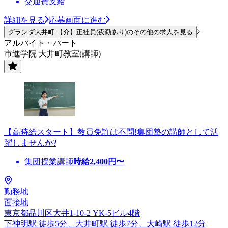
交通費支給
詳細を見る
応募画面に進む
グランダ大井町 【介】正社員(夜勤あり)のその他の求人を見る
アルバイト・パート
市進学院 大井町教室(講師)
【高時給スタート】教員免許は不問!集団塾の講師として活
躍しませんか?
集団授業講師
時給
2,400
円〜
勤務地
面接地
東京都品川区大井1-10-2 YK-5ビル4階
下神明駅 徒歩5分、大井町駅 徒歩7分、大崎駅 徒歩12分