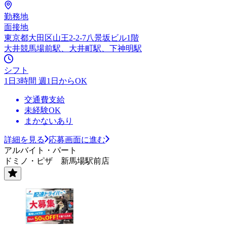
勤務地
面接地
東京都大田区山王2-2-7八景坂ビル1階
大井競馬場前駅、大井町駅、下神明駅
シフト
1日3時間 週1日からOK
交通費支給
未経験OK
まかないあり
詳細を見る
応募画面に進む
アルバイト・パート
ドミノ・ピザ 新馬場駅前店