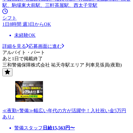
駅、駒場東大前駅、三軒茶屋駅、西太子堂駅
シフト
1日8時間 週3日からOK
未経験OK
詳細を見る
応募画面に進む
アルバイト・パート
あと1日で掲載終了
三和警備保障株式会社 祐天寺駅エリア 列車見張員(夜勤)
≪夜勤×警備≫幅広い年代の方が活躍中！入社祝い金5万円
あり♪
警備スタッフ
日給
15,563
円〜