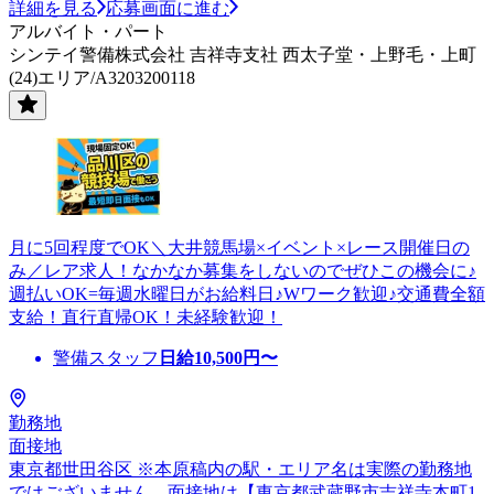
詳細を見る
応募画面に進む
アルバイト・パート
シンテイ警備株式会社 吉祥寺支社 西太子堂・上野毛・上町
(24)エリア/A3203200118
月に5回程度でOK＼大井競馬場×イベント×レース開催日の
み／レア求人！なかなか募集をしないのでぜひこの機会に♪
週払いOK=毎週水曜日がお給料日♪Wワーク歓迎♪交通費全額
支給！直行直帰OK！未経験歓迎！
警備スタッフ
日給
10,500
円〜
勤務地
面接地
東京都世田谷区 ※本原稿内の駅・エリア名は実際の勤務地
ではございません。面接地は【東京都武蔵野市吉祥寺本町1-