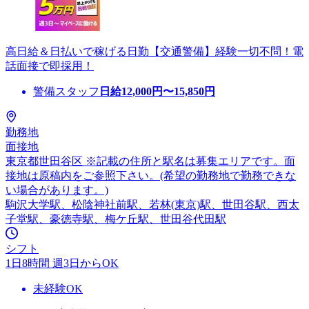
高日給＆日払いで稼げる日勤【交通警備】経験一切不問！電
話面接で即採用！
警備スタッフ
日給
12,000
円〜
15,850
円
勤務地
面接地
東京都世田谷区 ※記載の住所と駅名は募集エリアです。面
接地は原稿内をご参照下さい。(希望の勤務地で勤務できな
い場合があります。)
駒沢大学駅、松陰神社前駅、若林(東京)駅、世田谷駅、西太
子堂駅、豪徳寺駅、梅ケ丘駅、世田谷代田駅
シフト
1日8時間 週3日からOK
未経験OK