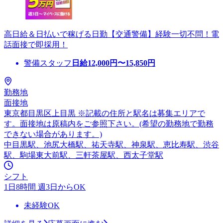
高日給＆日払いで稼げる日勤【交通警備】経験一切不問！電
話面接で即採用！
警備スタッフ
日給
12,000
円〜
15,850
円
勤務地
面接地
東京都目黒区上目黒 ※記載の住所と駅名は募集エリアで
す。面接地は原稿内をご参照下さい。(希望の勤務地で勤務
できない場合があります。)
中目黒駅、池尻大橋駅、祐天寺駅、神泉駅、恵比寿駅、渋谷
駅、駒場東大前駅、三軒茶屋駅、西太子堂駅
シフト
1日8時間 週3日からOK
未経験OK