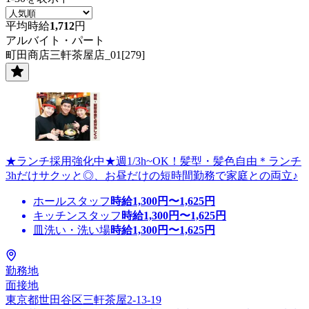
平均時給
1,712
円
アルバイト・パート
町田商店三軒茶屋店_01[279]
★ランチ採用強化中★週1/3h~OK！髪型・髪色自由＊ランチ
3hだけサクッと◎、お昼だけの短時間勤務で家庭との両立♪
ホールスタッフ
時給
1,300
円〜
1,625
円
キッチンスタッフ
時給
1,300
円〜
1,625
円
皿洗い・洗い場
時給
1,300
円〜
1,625
円
勤務地
面接地
東京都世田谷区三軒茶屋2-13-19