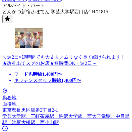
アルバイト・パート
とんかつ新宿さぼてん 学芸大学駅西口店GH/11815
＼週2日×短時間でも大丈夫／ムリなく長く続けられます！
★改札出てスグのお店★短時間OK・週2日～
フード系
時給
1,400
円〜
キッチンスタッフ
時給
1,400
円〜
勤務地
面接地
東京都目黒区鷹番3丁目2-1
学芸大学駅、三軒茶屋駅、駒沢大学駅、西太子堂駅、中目黒
駅、池尻大橋駅、西小山駅