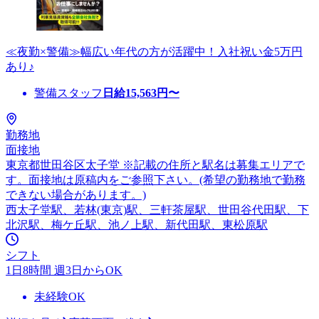
≪夜勤×警備≫幅広い年代の方が活躍中！入社祝い金5万円
あり♪
警備スタッフ
日給
15,563
円〜
勤務地
面接地
東京都世田谷区太子堂 ※記載の住所と駅名は募集エリアで
す。面接地は原稿内をご参照下さい。(希望の勤務地で勤務
できない場合があります。)
西太子堂駅、若林(東京)駅、三軒茶屋駅、世田谷代田駅、下
北沢駅、梅ケ丘駅、池ノ上駅、新代田駅、東松原駅
シフト
1日8時間 週3日からOK
未経験OK