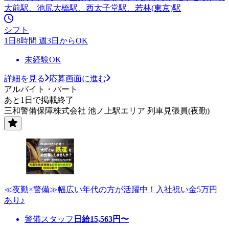
大前駅、池尻大橋駅、西太子堂駅、若林(東京)駅
シフト
1日8時間 週3日からOK
未経験OK
詳細を見る
応募画面に進む
アルバイト・パート
あと1日で掲載終了
三和警備保障株式会社 池ノ上駅エリア 列車見張員(夜勤)
≪夜勤×警備≫幅広い年代の方が活躍中！入社祝い金5万円
あり♪
警備スタッフ
日給
15,563
円〜