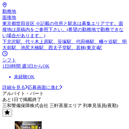
勤務地
面接地
東京都世田谷区 ※記載の住所と駅名は募集エリアです。面
接地は原稿内をご参照下さい。(希望の勤務地で勤務できな
い場合があります。)
下北沢駅、代々木上原駅、笹塚駅、代田橋駅、幡ケ谷駅、明
大前駅、池尻大橋駅、西太子堂駅、若林(東京)駅
シフト
1日8時間 週3日からOK
未経験OK
詳細を見る
応募画面に進む
アルバイト・パート
あと1日で掲載終了
三和警備保障株式会社 三軒茶屋エリア 列車見張員(夜勤)