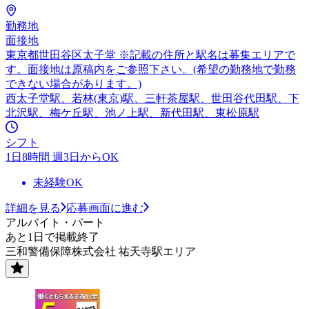
勤務地
面接地
東京都世田谷区太子堂 ※記載の住所と駅名は募集エリアで
す。面接地は原稿内をご参照下さい。(希望の勤務地で勤務
できない場合があります。)
西太子堂駅、若林(東京)駅、三軒茶屋駅、世田谷代田駅、下
北沢駅、梅ケ丘駅、池ノ上駅、新代田駅、東松原駅
シフト
1日8時間 週3日からOK
未経験OK
詳細を見る
応募画面に進む
アルバイト・パート
あと1日で掲載終了
三和警備保障株式会社 祐天寺駅エリア