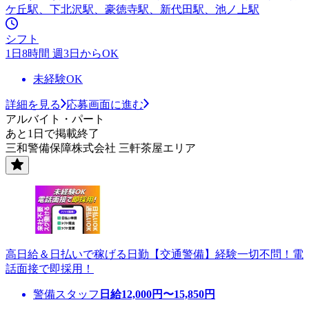
ケ丘駅、下北沢駅、豪徳寺駅、新代田駅、池ノ上駅
シフト
1日8時間 週3日からOK
未経験OK
詳細を見る
応募画面に進む
アルバイト・パート
あと1日で掲載終了
三和警備保障株式会社 三軒茶屋エリア
高日給＆日払いで稼げる日勤【交通警備】経験一切不問！電
話面接で即採用！
警備スタッフ
日給
12,000
円〜
15,850
円