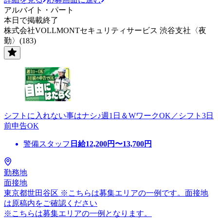
アルバイト・パート
本日で掲載終了
株式会社VOLLMONTセキュリティサービス 渋谷支社〈夜
勤〉(183)
シフトに入れない事はナシ♪週1日＆WワークOK／シフト3日
前申告OK
警備スタッフ
日給
12,200
円〜
13,700
円
勤務地
面接地
東京都世田谷区 ※こちらは募集エリアの一例です。面接地
は原稿内をご確認ください
※こちらは募集エリアの一例となります。