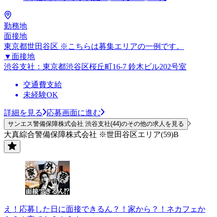
勤務地
面接地
東京都世田谷区 ※こちらは募集エリアの一例です。
▼面接地
渋谷支社：東京都渋谷区桜丘町16-7 鈴木ビル202号室
交通費支給
未経験OK
詳細を見る
応募画面に進む
サンエス警備保障株式会社 渋谷支社(44)のその他の求人を見る
大真綜合警備保障株式会社 ※世田谷区エリア(59)B
え！応募した日に面接できるん？！家から？！ネカフェか