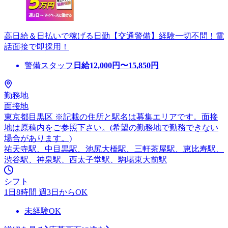
高日給＆日払いで稼げる日勤【交通警備】経験一切不問！電
話面接で即採用！
警備スタッフ
日給
12,000
円〜
15,850
円
勤務地
面接地
東京都目黒区 ※記載の住所と駅名は募集エリアです。面接
地は原稿内をご参照下さい。(希望の勤務地で勤務できない
場合があります。)
祐天寺駅、中目黒駅、池尻大橋駅、三軒茶屋駅、恵比寿駅、
渋谷駅、神泉駅、西太子堂駅、駒場東大前駅
シフト
1日8時間 週3日からOK
未経験OK