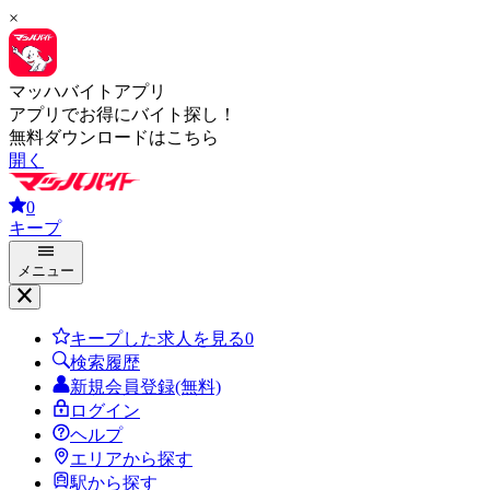
×
マッハバイトアプリ
アプリでお得にバイト探し！
無料ダウンロードはこちら
開く
0
キープ
メニュー
キープした求人を見る
0
検索履歴
新規会員登録(無料)
ログイン
ヘルプ
エリアから探す
駅から探す