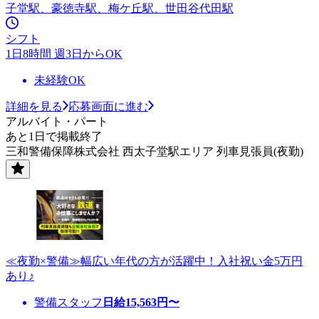
子堂駅、豪徳寺駅、梅ケ丘駅、世田谷代田駅
シフト
1日8時間 週3日からOK
未経験OK
詳細を見る
応募画面に進む
アルバイト・パート
あと1日で掲載終了
三和警備保障株式会社 西太子堂駅エリア 列車見張員(夜勤)
≪夜勤×警備≫幅広い年代の方が活躍中！入社祝い金5万円
あり♪
警備スタッフ
日給
15,563
円〜