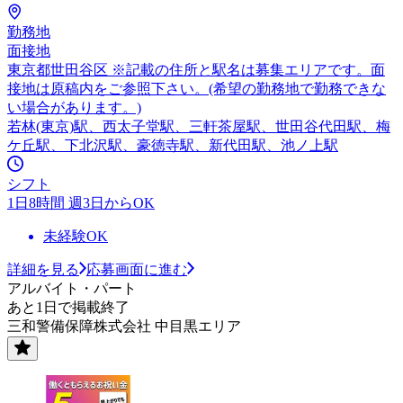
勤務地
面接地
東京都世田谷区 ※記載の住所と駅名は募集エリアです。面
接地は原稿内をご参照下さい。(希望の勤務地で勤務できな
い場合があります。)
若林(東京)駅、西太子堂駅、三軒茶屋駅、世田谷代田駅、梅
ケ丘駅、下北沢駅、豪徳寺駅、新代田駅、池ノ上駅
シフト
1日8時間 週3日からOK
未経験OK
詳細を見る
応募画面に進む
アルバイト・パート
あと1日で掲載終了
三和警備保障株式会社 中目黒エリア