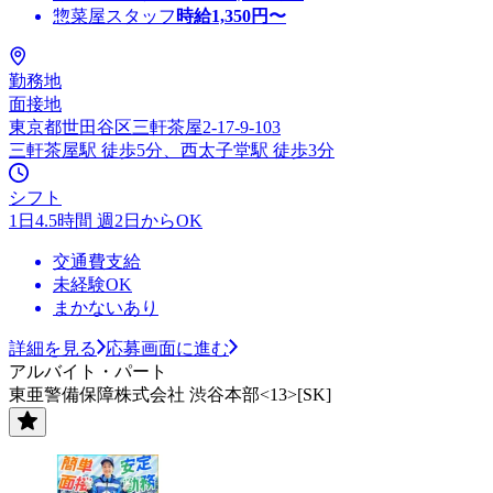
惣菜屋スタッフ
時給
1,350
円〜
勤務地
面接地
東京都世田谷区三軒茶屋2-17-9-103
三軒茶屋駅 徒歩5分、西太子堂駅 徒歩3分
シフト
1日4.5時間 週2日からOK
交通費支給
未経験OK
まかないあり
詳細を見る
応募画面に進む
アルバイト・パート
東亜警備保障株式会社 渋谷本部<13>[SK]