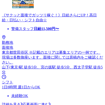
《サクッと面接でガッツリ稼ぐ！》日給さらにUP！高日
給・日払い・シフト自由☆
警備スタッフ
日給
11,500
円〜
勤務地
面接地
東京都世田谷区 ※記載のエリアは募集エリアの一例です。
現場は多数御座います。面接に関しては原稿内をご確認くだ
さい。
山下(東京)駅 徒歩5分、宮の坂駅 徒歩5分、西太子堂駅 徒歩5
分
シフト
1日8時間 週1日からOK
未経験OK
詳細を見る
応募画面に進む