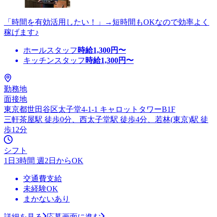
「時間を有効活用したい！」→短時間もOKなので効率よく
稼げます♪
ホールスタッフ
時給
1,300
円〜
キッチンスタッフ
時給
1,300
円〜
勤務地
面接地
東京都世田谷区太子堂4-1-1 キャロットタワーB1F
三軒茶屋駅 徒歩0分、西太子堂駅 徒歩4分、若林(東京)駅 徒
歩12分
シフト
1日3時間 週2日からOK
交通費支給
未経験OK
まかないあり
詳細を見る
応募画面に進む