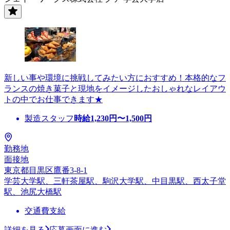
新しい事や環境に挑戦してみたい方におすすめ！本格的なフ
ランスの焼き菓子と現地をイメージしたおしゃれなレイアウ
トの中でお仕事できます★
製造スタッフ
時給
1,230
円〜
1,500
円
勤務地
面接地
東京都目黒区鷹番3-8-1
学芸大学駅、三軒茶屋駅、駒沢大学駅、中目黒駅、西太子堂
駅、池尻大橋駅
交通費支給
詳細を見る
応募画面に進む