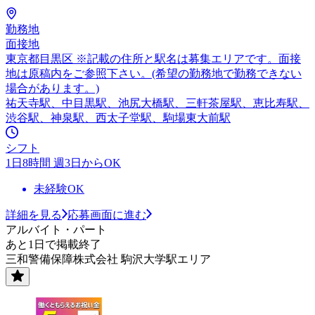
勤務地
面接地
東京都目黒区 ※記載の住所と駅名は募集エリアです。面接
地は原稿内をご参照下さい。(希望の勤務地で勤務できない
場合があります。)
祐天寺駅、中目黒駅、池尻大橋駅、三軒茶屋駅、恵比寿駅、
渋谷駅、神泉駅、西太子堂駅、駒場東大前駅
シフト
1日8時間 週3日からOK
未経験OK
詳細を見る
応募画面に進む
アルバイト・パート
あと1日で掲載終了
三和警備保障株式会社 駒沢大学駅エリア