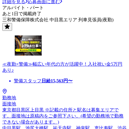
詳細を見る
応募画面に進む
アルバイト・パート
あと1日で掲載終了
三和警備保障株式会社 中目黒エリア 列車見張員(夜勤)
≪夜勤×警備≫幅広い年代の方が活躍中！入社祝い金5万円
あり♪
警備スタッフ
日給
15,563
円〜
勤務地
面接地
東京都目黒区上目黒 ※記載の住所と駅名は募集エリアで
す。面接地は原稿内をご参照下さい。(希望の勤務地で勤務
できない場合があります。)
中目黒駅、池尻大橋駅、祐天寺駅、神泉駅、恵比寿駅、渋谷