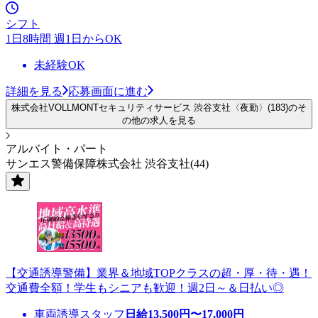
シフト
1日8時間 週1日からOK
未経験OK
詳細を見る
応募画面に進む
株式会社VOLLMONTセキュリティサービス 渋谷支社〈夜勤〉(183)のそ
の他の求人を見る
アルバイト・パート
サンエス警備保障株式会社 渋谷支社(44)
【交通誘導警備】業界＆地域TOPクラスの超・厚・待・遇！
交通費全額！学生もシニアも歓迎！週2日～＆日払い◎
車両誘導スタッフ
日給
13,500
円〜
17,000
円