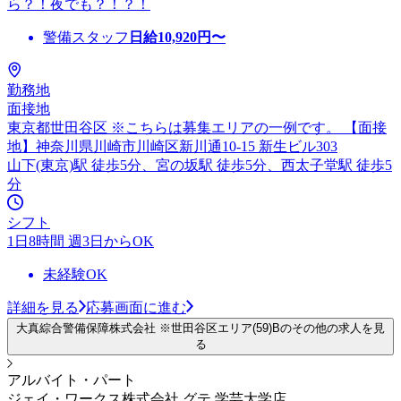
ら？！夜でも？！？！
警備スタッフ
日給
10,920
円〜
勤務地
面接地
東京都世田谷区 ※こちらは募集エリアの一例です。 【面接
地】神奈川県川崎市川崎区新川通10-15 新生ビル303
山下(東京)駅 徒歩5分、宮の坂駅 徒歩5分、西太子堂駅 徒歩5
分
シフト
1日8時間 週3日からOK
未経験OK
詳細を見る
応募画面に進む
大真綜合警備保障株式会社 ※世田谷区エリア(59)Bのその他の求人を見
る
アルバイト・パート
ジェイ・ワークス株式会社 グテ 学芸大学店