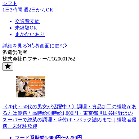
シフト
1日3時間 週2日からOK
交通費支給
未経験OK
まかないあり
詳細を見る
応募画面に進む
派遣労働者
株式会社ロフティー/TO20001762
《20代～50代の男女が活躍中！》調理・食品加工の経験があ
る方は優遇＊高時給◎時給1,800円・東京都世田谷区野沢の
スーパーで総菜の調理・盛付け・パック詰めまで｜経験者優
遇、未経験歓迎
フード系
時給
1,600
円〜
2,250
円