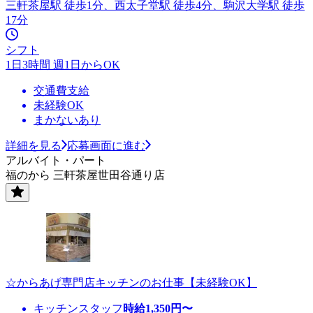
三軒茶屋駅 徒歩1分、西太子堂駅 徒歩4分、駒沢大学駅 徒歩
17分
シフト
1日3時間 週1日からOK
交通費支給
未経験OK
まかないあり
詳細を見る
応募画面に進む
アルバイト・パート
福のから 三軒茶屋世田谷通り店
☆からあげ専門店キッチンのお仕事【未経験OK】
キッチンスタッフ
時給
1,350
円〜