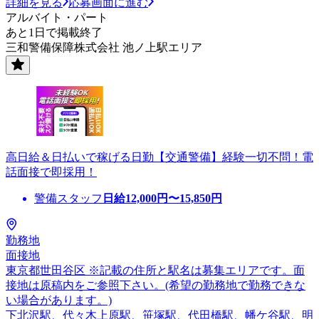
詳細を見る
応募画面に進む
アルバイト・パート
あと1日で掲載終了
三和警備保障株式会社 池ノ上駅エリア
高日給＆日払いで稼げる日勤【交通警備】経験一切不問！電
話面接で即採用！
警備スタッフ
日給
12,000
円〜
15,850
円
勤務地
面接地
東京都世田谷区 ※記載の住所と駅名は募集エリアです。面
接地は原稿内をご参照下さい。(希望の勤務地で勤務できな
い場合があります。)
下北沢駅、代々木上原駅、笹塚駅、代田橋駅、幡ケ谷駅、明