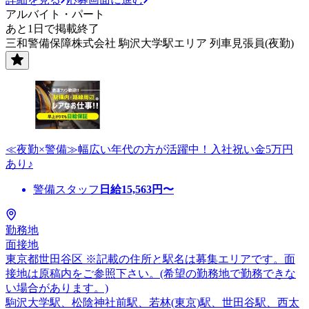
アルバイト・パート
あと1日で掲載終了
三和警備保障株式会社 駒沢大学駅エリア 列車見張員(夜勤)
≪夜勤×警備≫幅広い年代の方が活躍中！入社祝い金5万円
あり♪
警備スタッフ
日給
15,563
円〜
勤務地
面接地
東京都世田谷区 ※記載の住所と駅名は募集エリアです。面
接地は原稿内をご参照下さい。(希望の勤務地で勤務できな
い場合があります。)
駒沢大学駅、松陰神社前駅、若林(東京)駅、世田谷駅、西太