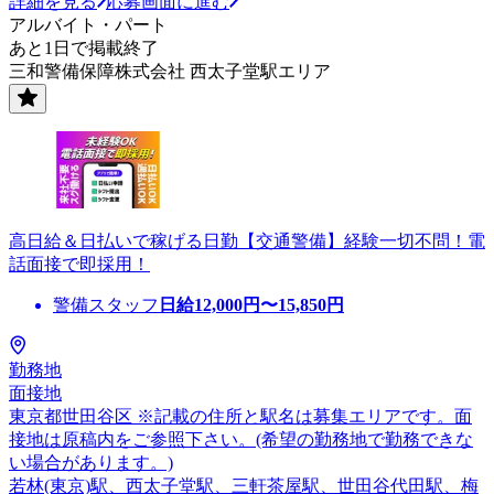
詳細を見る
応募画面に進む
アルバイト・パート
あと1日で掲載終了
三和警備保障株式会社 西太子堂駅エリア
高日給＆日払いで稼げる日勤【交通警備】経験一切不問！電
話面接で即採用！
警備スタッフ
日給
12,000
円〜
15,850
円
勤務地
面接地
東京都世田谷区 ※記載の住所と駅名は募集エリアです。面
接地は原稿内をご参照下さい。(希望の勤務地で勤務できな
い場合があります。)
若林(東京)駅、西太子堂駅、三軒茶屋駅、世田谷代田駅、梅