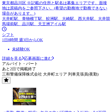
東京都品川区 ※記載の住所と駅名は募集エリアです。面接
地は原稿内をご参照下さい。(希望の勤務地で勤務できない
場合があります。)
大井町駅、青物横丁駅、鮫洲駅、大崎駅、西大井駅、大井競
馬場前駅、品川駅、天王洲アイル駅
シフト
1日8時間 週3日からOK
未経験OK
詳細を見る
応募画面に進む
アルバイト・パート
あと2日で掲載終了
三和警備保障株式会社 大井町エリア 列車見張員(夜勤)