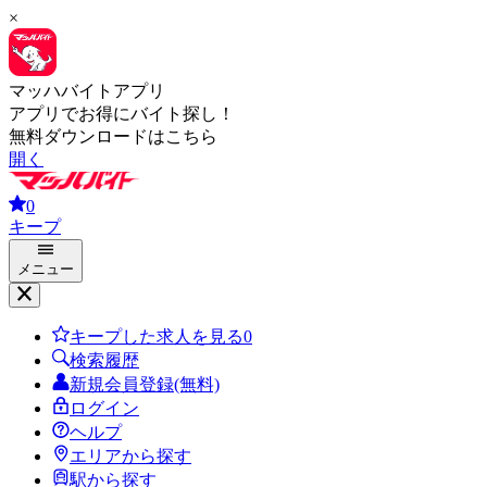
×
マッハバイトアプリ
アプリでお得にバイト探し！
無料ダウンロードはこちら
開く
0
キープ
メニュー
キープした求人を見る
0
検索履歴
新規会員登録(無料)
ログイン
ヘルプ
エリアから探す
駅から探す