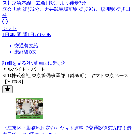
ス】京急本線「立会川駅」より徒歩2分
立会川駅 徒歩2分、大井競馬場前駅 徒歩9分、鮫洲駅 徒歩11
分
シフト
1日4時間 週1日からOK
交通費支給
未経験OK
詳細を見る
応募画面に進む
アルバイト・パート
SPD株式会社 東京警備事業部（錦糸町） ヤマト東京ベース
【YT086】
〈江東区・勤務地固定◎〉ヤマト運輸で交通誘導STAFF！最