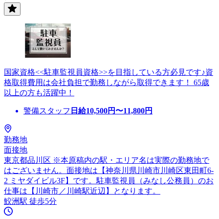
国家資格<<駐車監視員資格>>を目指している方必見です♪資
格取得費用は会社負担で勤務しながら取得できます！ 65歳
以上の方も活躍中！
警備スタッフ
日給
10,500
円〜
11,800
円
勤務地
面接地
東京都品川区 ※本原稿内の駅・エリア名は実際の勤務地で
はございません。面接地は【神奈川県川崎市川崎区東田町6-
2 ミヤダイビル3F】です。駐車監視員（みなし公務員）のお
仕事は【川崎市／川崎駅近辺】となります。
鮫洲駅 徒歩5分