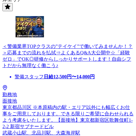
＜警備業界TOPクラスの”テイケイ”で働いてみませんか！？
＞応募までの流れを払拭⇒よくあるQ&A大公開中☆「経験
ゼロ」でOK◎研修からしっかりサポートします！自由シフ
トだから無理なく働こう♪
警備スタッフ
日給
12,500
円〜
14,000
円
勤務地
面接地
東京都品川区 ※本原稿内の駅・エリア以外にも幅広くお仕
事をご用意しております。できる限りご希望に合わせられる
よう考慮をいたします。【面接地】東京都新宿区歌舞伎町1-
2-2 新宿サブナードビル
武蔵小山駅、北品川駅、大森海岸駅