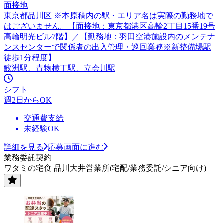
面接地
東京都品川区 ※本原稿内の駅・エリア名は実際の勤務地で
はございません。【面接地：東京都港区高輪2丁目15番19号
高輪明光ビル7階】／【勤務地：羽田空港施設内のメンテナ
ンスセンターで関係者の出入管理・巡回業務※新整備場駅
徒歩1分程度】
鮫洲駅、青物横丁駅、立会川駅
シフト
週2日からOK
交通費支給
未経験OK
詳細を見る
応募画面に進む
業務委託契約
ワタミの宅食 品川大井営業所(宅配/業務委託/シニア向け)