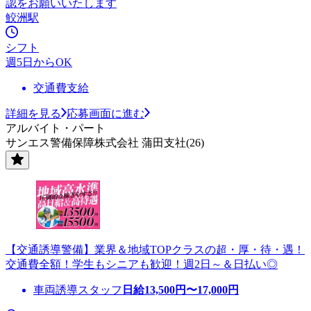
認をお願いいたします
鮫洲駅
シフト
週5日からOK
交通費支給
詳細を見る
応募画面に進む
アルバイト・パート
サンエス警備保障株式会社 蒲田支社(26)
【交通誘導警備】業界＆地域TOPクラスの超・厚・待・遇！
交通費全額！学生もシニアも歓迎！週2日～＆日払い◎
車両誘導スタッフ
日給
13,500
円〜
17,000
円