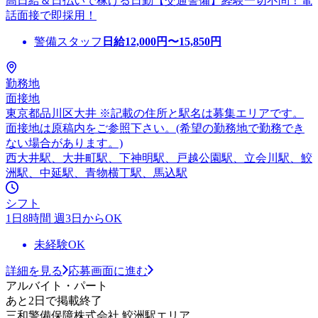
高日給＆日払いで稼げる日勤【交通警備】経験一切不問！電
話面接で即採用！
警備スタッフ
日給
12,000
円〜
15,850
円
勤務地
面接地
東京都品川区大井 ※記載の住所と駅名は募集エリアです。
面接地は原稿内をご参照下さい。(希望の勤務地で勤務でき
ない場合があります。)
西大井駅、大井町駅、下神明駅、戸越公園駅、立会川駅、鮫
洲駅、中延駅、青物横丁駅、馬込駅
シフト
1日8時間 週3日からOK
未経験OK
詳細を見る
応募画面に進む
アルバイト・パート
あと2日で掲載終了
三和警備保障株式会社 鮫洲駅エリア