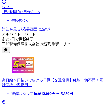
シフト
1日8時間 週3日からOK
未経験OK
詳細を見る
応募画面に進む
アルバイト・パート
あと2日で掲載終了
三和警備保障株式会社 大森海岸駅エリア
高日給＆日払いで稼げる日勤【交通警備】経験一切不問！電
話面接で即採用！
警備スタッフ
日給
12,000
円〜
15,850
円