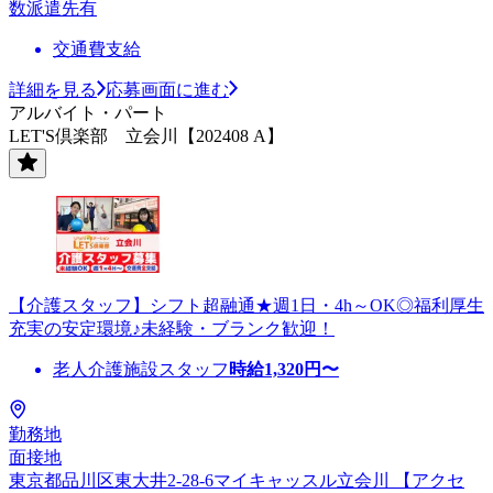
数派遣先有
交通費支給
詳細を見る
応募画面に進む
アルバイト・パート
LET'S倶楽部 立会川【202408 A】
【介護スタッフ】シフト超融通★週1日・4h～OK◎福利厚生
充実の安定環境♪未経験・ブランク歓迎！
老人介護施設スタッフ
時給
1,320
円〜
勤務地
面接地
東京都品川区東大井2-28-6マイキャッスル立会川 【アクセ