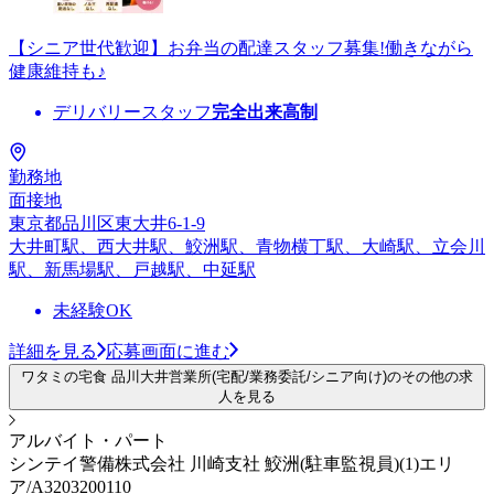
【シニア世代歓迎】お弁当の配達スタッフ募集!働きながら
健康維持も♪
デリバリースタッフ
完全出来高制
勤務地
面接地
東京都品川区東大井6-1-9
大井町駅、西大井駅、鮫洲駅、青物横丁駅、大崎駅、立会川
駅、新馬場駅、戸越駅、中延駅
未経験OK
詳細を見る
応募画面に進む
ワタミの宅食 品川大井営業所(宅配/業務委託/シニア向け)のその他の求
人を見る
アルバイト・パート
シンテイ警備株式会社 川崎支社 鮫洲(駐車監視員)(1)エリ
ア/A3203200110