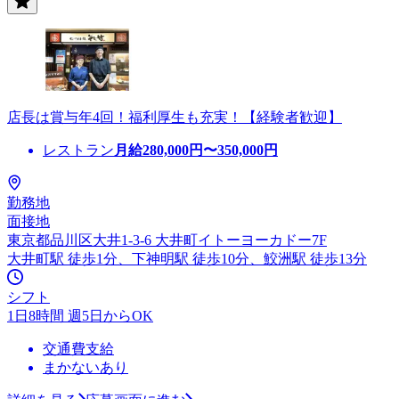
店長は賞与年4回！福利厚生も充実！【経験者歓迎】
レストラン
月給
280,000
円〜
350,000
円
勤務地
面接地
東京都品川区大井1-3-6 大井町イトーヨーカドー7F
大井町駅 徒歩1分、下神明駅 徒歩10分、鮫洲駅 徒歩13分
シフト
1日8時間 週5日からOK
交通費支給
まかないあり