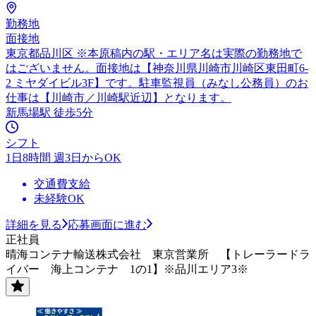
勤務地
面接地
東京都品川区 ※本原稿内の駅・エリア名は実際の勤務地で
はございません。面接地は【神奈川県川崎市川崎区東田町6-
2 ミヤダイビル3F】です。駐車監視員（みなし公務員）のお
仕事は【川崎市／川崎駅近辺】となります。
新馬場駅 徒歩5分
シフト
1日8時間 週3日からOK
交通費支給
未経験OK
詳細を見る
応募画面に進む
正社員
晴海コンテナ輸送株式会社 東京営業所 【トレーラードラ
イバー 海上コンテナ 1の1】※品川エリア3※