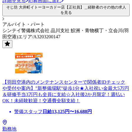
詳細を見る
応募画面に進む
そじ坊 大井町イトーヨーカドー店【正社員】＿経験者のその他の求人
を見る
アルバイト・パート
シンテイ警備株式会社 品川支社 鮫洲・青物横丁・立会川(羽
田空港)エリア/A3203200147
【羽田空港内のメンテナンスセンターで関係者IDチェック
や受付や案内】”新整備場駅”徒歩1分★入社祝い金最大5万円
＆研修手当3万円も全員に支給☆入社後2か月限定！週払い
OK！未経験歓迎！交通費全額支給！
警備スタッフ
日給
13,125
円〜
16,688
円
勤務地