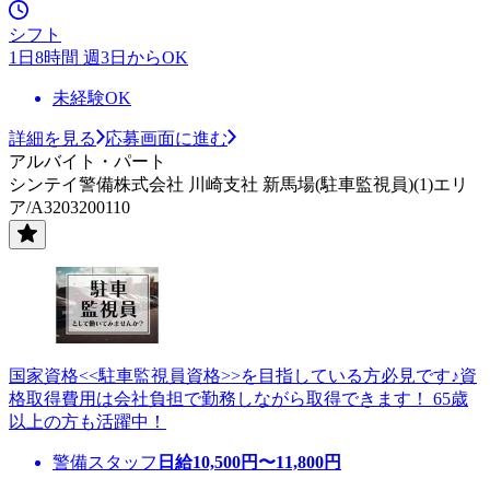
シフト
1日8時間 週3日からOK
未経験OK
詳細を見る
応募画面に進む
アルバイト・パート
シンテイ警備株式会社 川崎支社 新馬場(駐車監視員)(1)エリ
ア/A3203200110
国家資格<<駐車監視員資格>>を目指している方必見です♪資
格取得費用は会社負担で勤務しながら取得できます！ 65歳
以上の方も活躍中！
警備スタッフ
日給
10,500
円〜
11,800
円