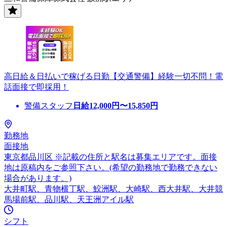
高日給＆日払いで稼げる日勤【交通警備】経験一切不問！電
話面接で即採用！
警備スタッフ
日給
12,000
円〜
15,850
円
勤務地
面接地
東京都品川区 ※記載の住所と駅名は募集エリアです。面接
地は原稿内をご参照下さい。(希望の勤務地で勤務できない
場合があります。)
大井町駅、青物横丁駅、鮫洲駅、大崎駅、西大井駅、大井競
馬場前駅、品川駅、天王洲アイル駅
シフト