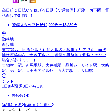
高日給＆日払いで稼げる日勤【交通警備】経験一切不問！電
話面接で即採用！
警備スタッフ
日給
12,000
円〜
15,850
円
勤務地
面接地
東京都品川区 ※記載の住所と駅名は募集エリアです。面接
地は原稿内をご参照下さい。(希望の勤務地で勤務できない
場合があります。)
青物横丁駅、新馬場駅、大井町駅、品川シーサイド駅、大崎
駅、品川駅、天王洲アイル駅、西大井駅、五反田駅
シフト
1日8時間 週3日からOK
未経験OK
詳細を見る
応募画面に進む
アルバイト・パート