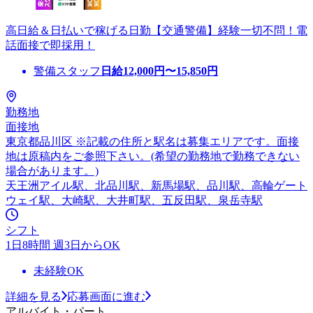
高日給＆日払いで稼げる日勤【交通警備】経験一切不問！電
話面接で即採用！
警備スタッフ
日給
12,000
円〜
15,850
円
勤務地
面接地
東京都品川区 ※記載の住所と駅名は募集エリアです。面接
地は原稿内をご参照下さい。(希望の勤務地で勤務できない
場合があります。)
天王洲アイル駅、北品川駅、新馬場駅、品川駅、高輪ゲート
ウェイ駅、大崎駅、大井町駅、五反田駅、泉岳寺駅
シフト
1日8時間 週3日からOK
未経験OK
詳細を見る
応募画面に進む
アルバイト・パート