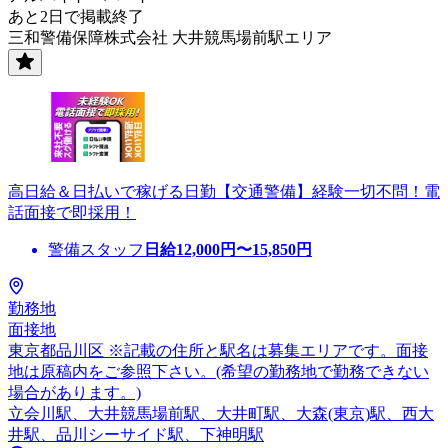
あと2日で掲載終了
三和警備保障株式会社 大井競馬場前駅エリア
高日給＆日払いで稼げる日勤【交通警備】経験一切不問！電
話面接で即採用！
警備スタッフ
日給
12,000
円〜
15,850
円
勤務地
面接地
東京都品川区 ※記載の住所と駅名は募集エリアです。面接
地は原稿内をご参照下さい。(希望の勤務地で勤務できない
場合があります。)
立会川駅、大井競馬場前駅、大井町駅、大森(東京)駅、西大
井駅、品川シーサイド駅、下神明駅