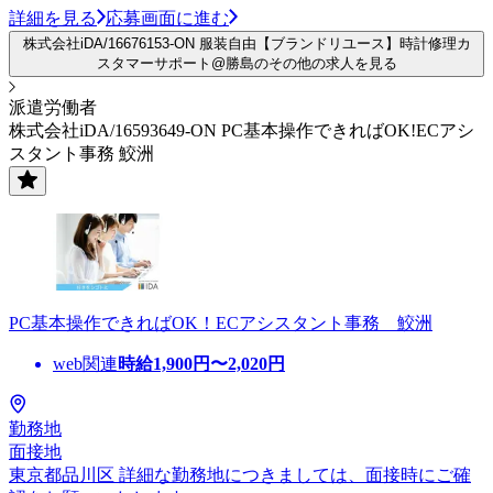
詳細を見る
応募画面に進む
株式会社iDA/16676153-ON 服装自由【ブランドリユース】時計修理カ
スタマーサポート@勝島のその他の求人を見る
派遣労働者
株式会社iDA/16593649-ON PC基本操作できればOK!ECアシ
スタント事務 鮫洲
PC基本操作できればOK！ECアシスタント事務 鮫洲
web関連
時給
1,900
円〜
2,020
円
勤務地
面接地
東京都品川区 詳細な勤務地につきましては、面接時にご確