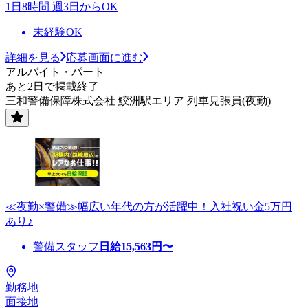
1日8時間 週3日からOK
未経験OK
詳細を見る
応募画面に進む
アルバイト・パート
あと2日で掲載終了
三和警備保障株式会社 鮫洲駅エリア 列車見張員(夜勤)
≪夜勤×警備≫幅広い年代の方が活躍中！入社祝い金5万円
あり♪
警備スタッフ
日給
15,563
円〜
勤務地
面接地