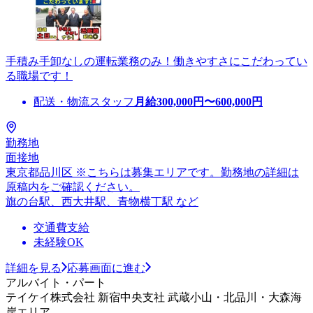
手積み手卸なしの運転業務のみ！働きやすさにこだわってい
る職場です！
配送・物流スタッフ
月給
300,000
円〜
600,000
円
勤務地
面接地
東京都品川区 ※こちらは募集エリアです。勤務地の詳細は
原稿内をご確認ください。
旗の台駅、西大井駅、青物横丁駅 など
交通費支給
未経験OK
詳細を見る
応募画面に進む
アルバイト・パート
テイケイ株式会社 新宿中央支社 武蔵小山・北品川・大森海
岸エリア