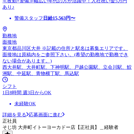
≪夜勤×警備≫幅広い年代の方が活躍中！入社祝い金5万円
あり♪
警備スタッフ
日給
15,563
円〜
勤務地
面接地
東京都品川区大井 ※記載の住所と駅名は募集エリアです。
面接地は原稿内をご参照下さい。(希望の勤務地で勤務でき
ない場合があります。)
西大井駅、大井町駅、下神明駅、戸越公園駅、立会川駅、鮫
洲駅、中延駅、青物横丁駅、馬込駅
シフト
1日8時間 週3日からOK
未経験OK
詳細を見る
応募画面に進む
正社員
そじ坊 大井町イトーヨーカドー店【正社員】＿経験者