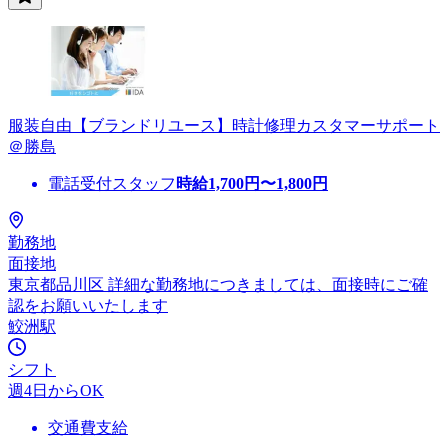
服装自由【ブランドリユース】時計修理カスタマーサポート
＠勝島
電話受付スタッフ
時給
1,700
円〜
1,800
円
勤務地
面接地
東京都品川区 詳細な勤務地につきましては、面接時にご確
認をお願いいたします
鮫洲駅
シフト
週4日からOK
交通費支給