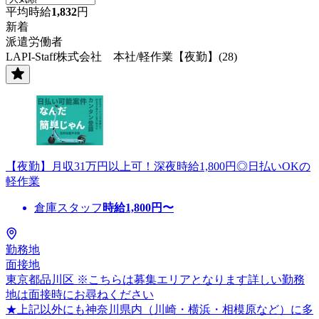
平均時給
1,832
円
新着
派遣労働者
LAPI-Staff株式会社 本社/軽作業【夜勤】(28)
【夜勤】月収31万円以上可！深夜時給1,800円◎日払いOKの
軽作業
倉庫スタッフ
時給
1,800
円〜
勤務地
面接地
東京都品川区 ※こちらは募集エリアとなります詳しい勤務
地は面接時にお尋ねください
★上記以外にも神奈川県内（川崎・横浜・相模原など）に多