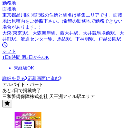
勤務地
面接地
東京都品川区 ※記載の住所と駅名は募集エリアです。面接
地は原稿内をご参照下さい。(希望の勤務地で勤務できない
場合があります。)
大森(東京)駅、大森海岸駅、西大井駅、大井競馬場前駅、大
井町駅、流通センター駅、馬込駅、下神明駅、戸越公園駅
シフト
1日8時間 週3日からOK
未経験OK
詳細を見る
応募画面に進む
アルバイト・パート
あと2日で掲載終了
三和警備保障株式会社 天王洲アイル駅エリア