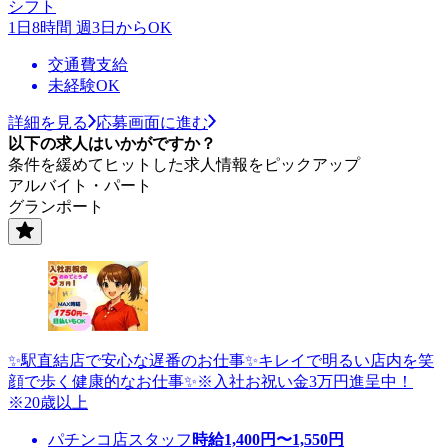
シフト
1日8時間 週3日からOK
交通費支給
未経験OK
詳細を見る
応募画面に進む
以下の求人はいかがですか？
条件を緩めてヒットした求人情報をピックアップ
アルバイト・パート
グランポート
✨駅直結店で安心な遅番のお仕事✨キレイで明るい店内を笑
顔で歩く健康的なお仕事✨※入社お祝い金3万円進呈中！
※20歳以上
パチンコ店スタッフ
時給
1,400
円〜
1,550
円