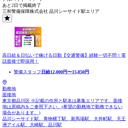
あと2日で掲載終了
三和警備保障株式会社 品川シーサイド駅エリア
高日給＆日払いで稼げる日勤【交通警備】経験一切不問！電
話面接で即採用！
警備スタッフ
日給
12,000
円〜
15,850
円
勤務地
面接地
東京都品川区 ※記載の住所と駅名は募集エリアです。面接
地は原稿内をご参照下さい。(希望の勤務地で勤務できない
場合があります。)
品川シーサイド駅、青物横丁駅、新馬場駅、大井町駅、天王
洲アイル駅、大崎駅、品川駅