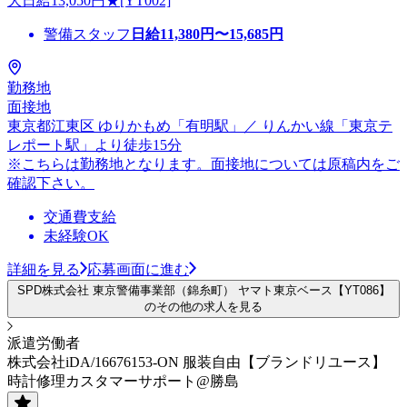
大日給13,050円★[YT002]
警備スタッフ
日給
11,380
円〜
15,685
円
勤務地
面接地
東京都江東区 ゆりかもめ「有明駅」／ りんかい線「東京テ
レポート駅」より徒歩15分
※こちらは勤務地となります。面接地については原稿内をご
確認下さい。
交通費支給
未経験OK
詳細を見る
応募画面に進む
SPD株式会社 東京警備事業部（錦糸町） ヤマト東京ベース【YT086】
のその他の求人を見る
派遣労働者
株式会社iDA/16676153-ON 服装自由【ブランドリユース】
時計修理カスタマーサポート@勝島