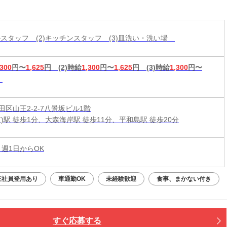
インで活躍中♪友達と一緒に応募OK★履歴書不要
ールスタッフ (2)キッチンスタッフ (3)皿洗い・洗い場
,300
円〜
1,625
円
(2)時給
1,300
円〜
1,625
円
(3)時給
1,300
円〜
田区山王2-2-7八景坂ビル1階
)駅 徒歩1分、大森海岸駅 徒歩11分、平和島駅 徒歩20分
 週1日からOK
正社員登用あり
車通勤OK
未経験歓迎
食事、まかない付き
すぐ応募する