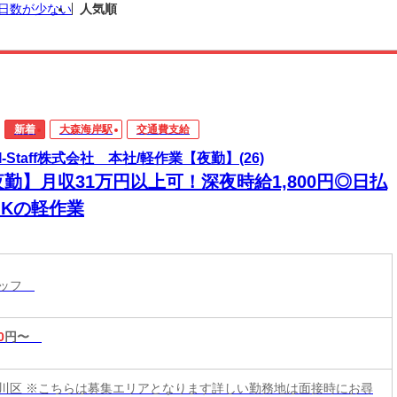
日数が少ない
人気順
新着
大森海岸駅
交通費支給
I-Staff株式会社 本社/軽作業【夜勤】(26)
勤】月収31万円以上可！深夜時給1,800円◎日払
OKの軽作業
タッフ
0
円〜
川区 ※こちらは募集エリアとなります詳しい勤務地は面接時にお尋