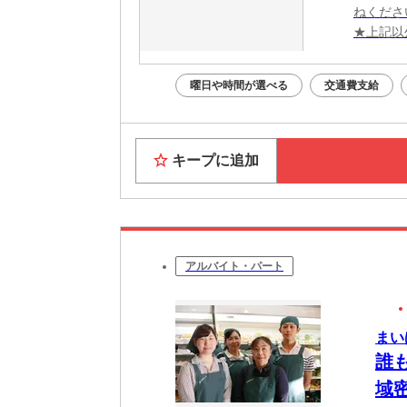
ねくださ
★上記以
曜日や時間が選べる
交通費支給
キープに追加
アルバイト・パート
まい
誰
域