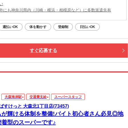
い
外にも神奈川県内（川崎・横浜・相模原など）に多数派遣先有
週払いOK
体を動かす
登録制
日払いOK
すぐ応募する
大森海岸駅
交通費支給
スーパースタッフ
ばすけっと 大森北1丁目店(73457)
もが輝ける体制を整備!バイト初心者さん必見◎地
密着型のスーパーです♪