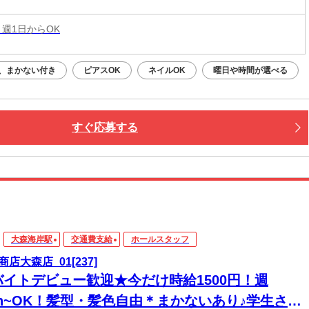
 週1日からOK
、まかない付き
ピアスOK
ネイルOK
曜日や時間が選べる
すぐ応募する
大森海岸駅
交通費支給
ホールスタッフ
商店大森店_01[237]
バイトデビュー歓迎★今だけ時給1500円！週
3h~OK！髪型・髪色自由＊まかないあり♪学生さん