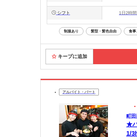
シフト
1日2時間
制服あり
髪型・髪色自由
食事
キープに追加
アルバイト・パート
町田
★
1/