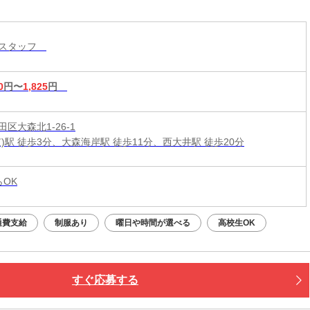
ースタッフ
0
円〜
1,825
円
区大森北1-26-1
)駅 徒歩3分、大森海岸駅 徒歩11分、西大井駅 徒歩20分
らOK
通費支給
制服あり
曜日や時間が選べる
高校生OK
すぐ応募する