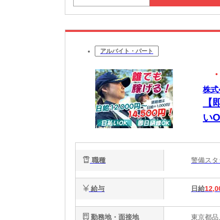
アルバイト・パート
株式
【
い
職種
警備ス
給与
日給
12,0
勤務地・面接地
東京都品