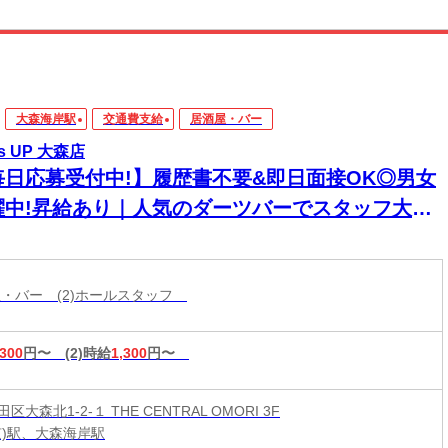
大森海岸駅
交通費支給
居酒屋・バー
ts UP 大森店
毎日応募受付中!】履歴書不要&即日面接OK◎男女
躍中!昇給あり｜人気のダーツバーでスタッフ大募
酒屋・バー (2)ホールスタッフ
,300
円〜
(2)時給
1,300
円〜
大森北1-2-１ THE CENTRAL OMORI 3F
京)駅、大森海岸駅