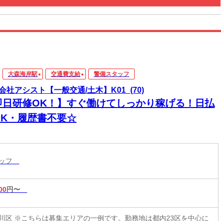
大森海岸駅
交通費支給
警備スタッフ
会社アシスト【一般交通/土木】K01_(70)
即日研修OK！】すぐ働けてしっかり稼げる！日払
OK・履歴書不要☆
タッフ
00
円〜
川区 ※こちらは募集エリアの一例です。勤務地は都内23区を中心に