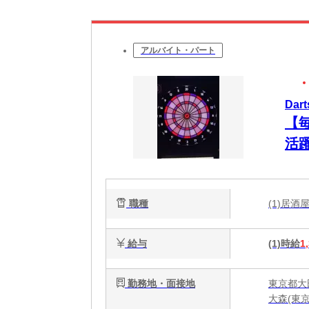
アルバイト・パート
Dar
【
活
集!
職種
(1)居
給与
(1)時給
1
勤務地・面接地
東京都大田区
大森(東