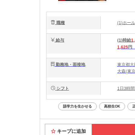
メ
職種
(1)ホ
給与
(1)時給
1
1,625
円
勤務地・面接地
東京都大
大森(東京
シフト
1日3時間
語学力を生かせる
高校生OK
キープに追加