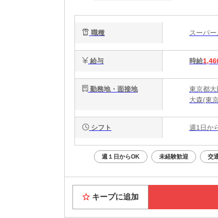
職種
スーパ
給与
時給
1,46
勤務地・面接地
東京都大田
大森(東京
シフト
週1日か
週１日からOK
未経験歓迎
交
キープに追加