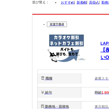
並び替え：
おすすめ
新着順
高収入
勤務
派遣労働者
LAP
【夜
い
職種
倉庫ス
給与
時給
1,80
勤務地・面接地
東京都品