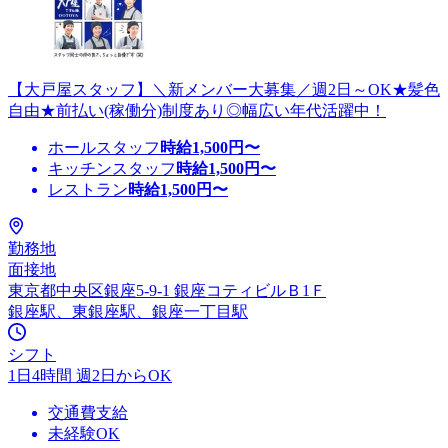
【大戸屋スタッフ】＼新メンバー大募集／週2日～OK★髪色
自由★前払い(稼働分)制度あり◎幅広い年代活躍中！
ホールスタッフ
時給
1,500
円〜
キッチンスタッフ
時給
1,500
円〜
レストラン
時給
1,500
円〜
勤務地
面接地
東京都中央区銀座5-9-1 銀座コティビルＢ1Ｆ
銀座駅、東銀座駅、銀座一丁目駅
シフト
1日4時間 週2日からOK
交通費支給
未経験OK