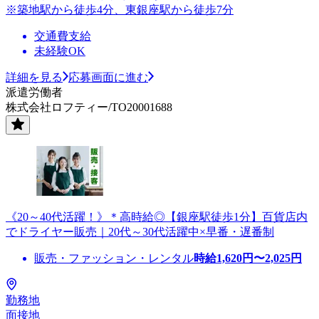
※築地駅から徒歩4分、東銀座駅から徒歩7分
交通費支給
未経験OK
詳細を見る
応募画面に進む
派遣労働者
株式会社ロフティー/TO20001688
《20～40代活躍！》＊高時給◎【銀座駅徒歩1分】百貨店内
でドライヤー販売｜20代～30代活躍中×早番・遅番制
販売・ファッション・レンタル
時給
1,620
円〜
2,025
円
勤務地
面接地