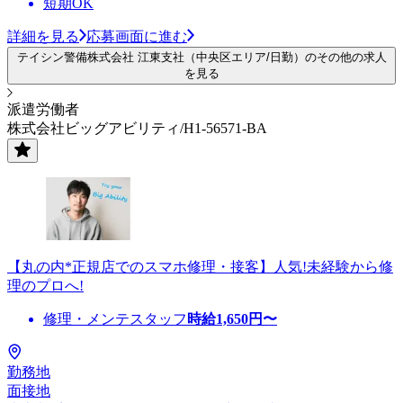
短期OK
詳細を見る
応募画面に進む
テイシン警備株式会社 江東支社（中央区エリア/日勤）のその他の求人
を見る
派遣労働者
株式会社ビッグアビリティ/H1-56571-BA
【丸の内*正規店でのスマホ修理・接客】人気!未経験から修
理のプロへ!
修理・メンテスタッフ
時給
1,650
円〜
勤務地
面接地