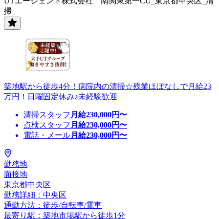
UTエージェント株式会社 南関東第一CU_東京都中央区_清
掃
築地駅から徒歩4分！病院内の清掃☆残業ほぼなしで月給23
万円！日曜固定休み♪未経験歓迎
清掃スタッフ
月給
230,000
円〜
点検スタッフ
月給
230,000
円〜
電話・メール
月給
230,000
円〜
勤務地
面接地
東京都中央区
勤務詳細：中央区
通勤方法：徒歩/自転車/電車
最寄り駅：築地市場駅から徒歩1分