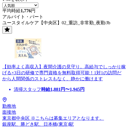
平均時給
1,776
円
アルバイト・パート
ユースタイルケア【中央区】02_重訪_非常勤_夜勤/Jb
【効率よく高収入】夜間介護の見守り。高給与でしっかり稼
げる×3日の研修で専門資格を無料取得可能！1対1の訪問だ
から人間関係のストレスもなく、静かに働けます
清掃スタッフ
時給
1,881
円〜
1,945
円
勤務地
面接地
東京都中央区 ※こちらは募集エリアとなります。
銀座駅、勝どき駅、日本橋(東京)駅