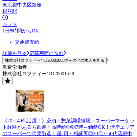
東京都中央区銀座
銀座駅
シフト
1日8時間からOK
交通費支給
詳細を見る
応募画面に進む
株式会社ロフティー/TO20001688のその他の求人を見る
派遣労働者
株式会社ロフティー/TO20001528
《20～40代活躍！》必須：惣菜調理経験・スーパーマーケッ
ト経験がある方歓迎＊高時給◎朝7時～勤務OK！湾岸エリア
のスーパーで惣菜製造｜週2日～相談可◎20代～50代活躍中