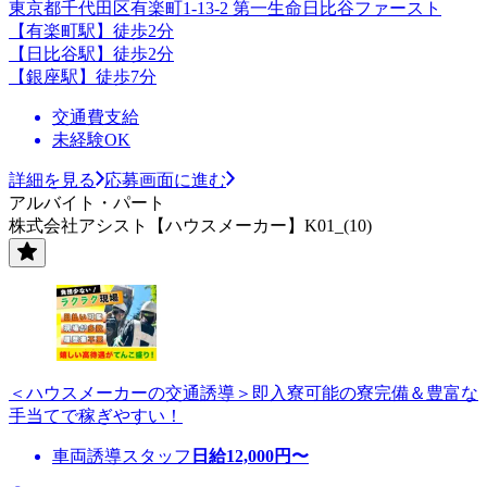
東京都千代田区有楽町1-13-2 第一生命日比谷ファースト
【有楽町駅】徒歩2分
【日比谷駅】徒歩2分
【銀座駅】徒歩7分
交通費支給
未経験OK
詳細を見る
応募画面に進む
アルバイト・パート
株式会社アシスト【ハウスメーカー】K01_(10)
＜ハウスメーカーの交通誘導＞即入寮可能の寮完備＆豊富な
手当てで稼ぎやすい！
車両誘導スタッフ
日給
12,000
円〜