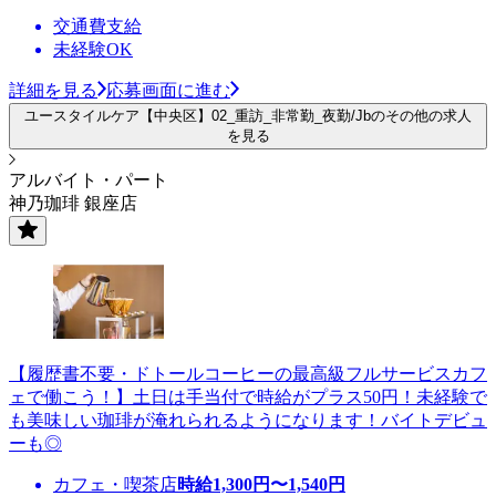
交通費支給
未経験OK
詳細を見る
応募画面に進む
ユースタイルケア【中央区】02_重訪_非常勤_夜勤/Jbのその他の求人
を見る
アルバイト・パート
神乃珈琲 銀座店
【履歴書不要・ドトールコーヒーの最高級フルサービスカフ
ェで働こう！】土日は手当付で時給がプラス50円！未経験で
も美味しい珈琲が淹れられるようになります！バイトデビュ
ーも◎
カフェ・喫茶店
時給
1,300
円〜
1,540
円