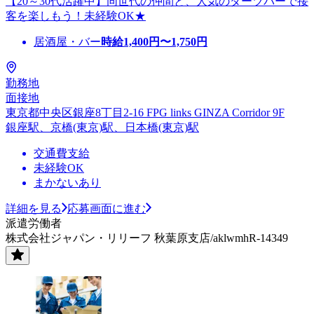
【20～30代活躍中】同世代の仲間と、人気のダーツバーで接
客を楽しもう！未経験OK★
居酒屋・バー
時給
1,400
円〜
1,750
円
勤務地
面接地
東京都中央区銀座8丁目2-16 FPG links GINZA Corridor 9F
銀座駅、京橋(東京)駅、日本橋(東京)駅
交通費支給
未経験OK
まかないあり
詳細を見る
応募画面に進む
派遣労働者
株式会社ジャパン・リリーフ 秋葉原支店/aklwmhR-14349