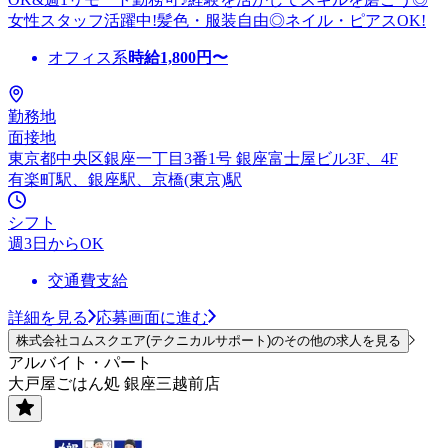
女性スタッフ活躍中!髪色・服装自由◎ネイル・ピアスOK!
オフィス系
時給
1,800
円〜
勤務地
面接地
東京都中央区銀座一丁目3番1号 銀座富士屋ビル3F、4F
有楽町駅、銀座駅、京橋(東京)駅
シフト
週3日からOK
交通費支給
詳細を見る
応募画面に進む
株式会社コムスクエア(テクニカルサポート)のその他の求人を見る
アルバイト・パート
大戸屋ごはん処 銀座三越前店