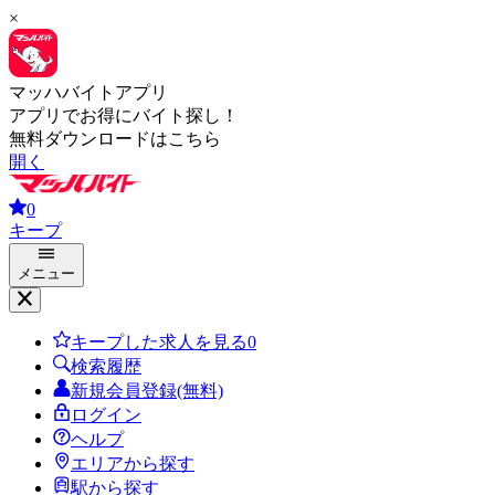
×
マッハバイトアプリ
アプリでお得にバイト探し！
無料ダウンロードはこちら
開く
0
キープ
メニュー
キープした求人を見る
0
検索履歴
新規会員登録(無料)
ログイン
ヘルプ
エリアから探す
駅から探す