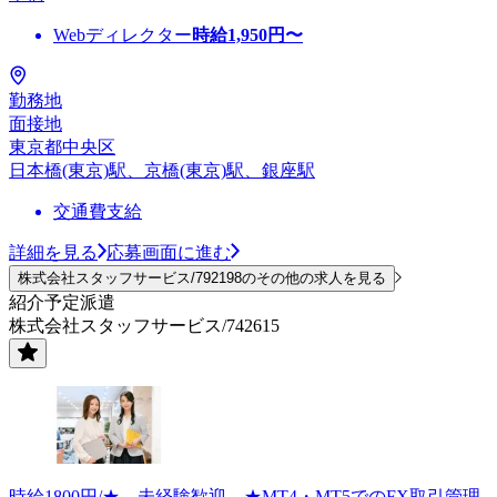
Webディレクター
時給
1,950
円〜
勤務地
面接地
東京都中央区
日本橋(東京)駅、京橋(東京)駅、銀座駅
交通費支給
詳細を見る
応募画面に進む
株式会社スタッフサービス/792198のその他の求人を見る
紹介予定派遣
株式会社スタッフサービス/742615
時給1800円/★―未経験歓迎―★MT4・MT5でのFX取引管理