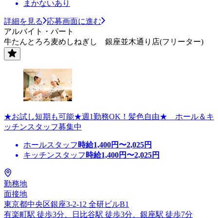
まかないあり
詳細を見る
応募画面に進む
アルバイト・パート
牛たんとろろ麦めしねぎし 銀座並木通り店(フリーター)
★お試し短期も可能★週1勤務OK！髪色自由★ ホール＆キ
ッチンスタッフ募集中
ホールスタッフ
時給
1,400
円〜
2,025
円
キッチンスタッフ
時給
1,400
円〜
2,025
円
勤務地
面接地
東京都中央区銀座3-2-12 全研ビルB1
有楽町駅 徒歩3分、日比谷駅 徒歩3分、銀座駅 徒歩7分