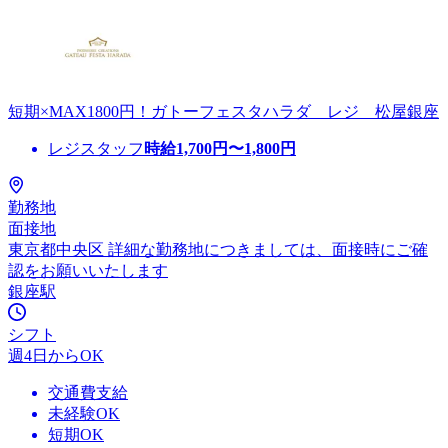
短期×MAX1800円！ガトーフェスタハラダ レジ 松屋銀座
レジスタッフ
時給
1,700
円〜
1,800
円
勤務地
面接地
東京都中央区 詳細な勤務地につきましては、面接時にご確
認をお願いいたします
銀座駅
シフト
週4日からOK
交通費支給
未経験OK
短期OK