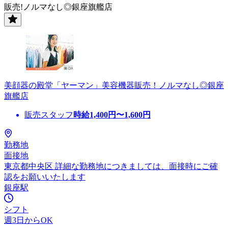
販売!ノルマなし◎銀座旗艦店
美顔器の殿堂「ヤーマン」美容機器販売！ノルマなし◎銀座
旗艦店
販売スタッフ
時給
1,400
円〜
1,600
円
勤務地
面接地
東京都中央区 詳細な勤務地につきましては、面接時にご確
認をお願いいたします
銀座駅
シフト
週3日からOK