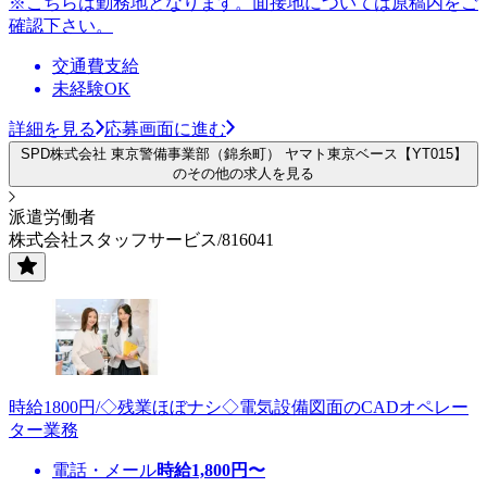
※こちらは勤務地となります。面接地については原稿内をご
確認下さい。
交通費支給
未経験OK
詳細を見る
応募画面に進む
SPD株式会社 東京警備事業部（錦糸町） ヤマト東京ベース【YT015】
のその他の求人を見る
派遣労働者
株式会社スタッフサービス/816041
時給1800円/◇残業ほぼナシ◇電気設備図面のCADオペレー
ター業務
電話・メール
時給
1,800
円〜