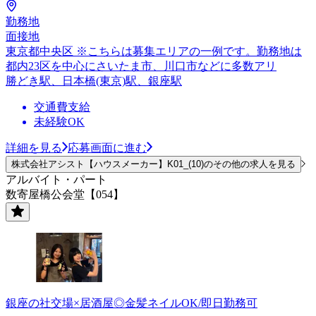
勤務地
面接地
東京都中央区 ※こちらは募集エリアの一例です。勤務地は
都内23区を中心にさいたま市、川口市などに多数アリ
勝どき駅、日本橋(東京)駅、銀座駅
交通費支給
未経験OK
詳細を見る
応募画面に進む
株式会社アシスト【ハウスメーカー】K01_(10)のその他の求人を見る
アルバイト・パート
数寄屋橋公会堂【054】
銀座の社交場×居酒屋◎金髪ネイルOK/即日勤務可