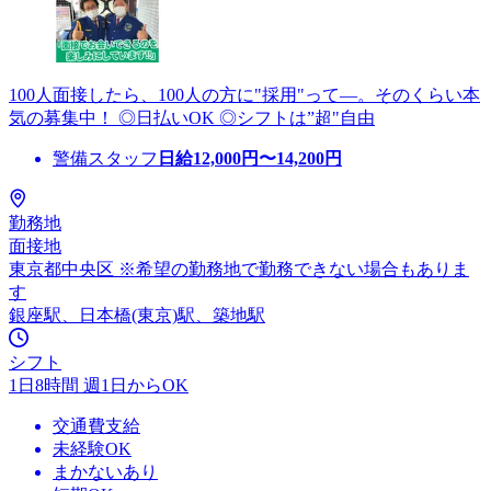
100人面接したら、100人の方に"採用"って―。そのくらい本
気の募集中！ ◎日払いOK ◎シフトは”超"自由
警備スタッフ
日給
12,000
円〜
14,200
円
勤務地
面接地
東京都中央区 ※希望の勤務地で勤務できない場合もありま
す
銀座駅、日本橋(東京)駅、築地駅
シフト
1日8時間 週1日からOK
交通費支給
未経験OK
まかないあり