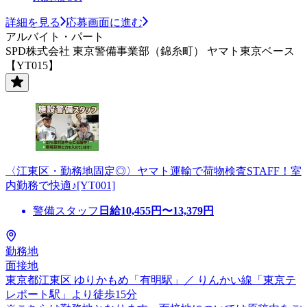
詳細を見る
応募画面に進む
アルバイト・パート
SPD株式会社 東京警備事業部（錦糸町） ヤマト東京ベース
【YT015】
〈江東区・勤務地固定◎〉ヤマト運輸で荷物検査STAFF！室
内勤務で快適♪[YT001]
警備スタッフ
日給
10,455
円〜
13,379
円
勤務地
面接地
東京都江東区 ゆりかもめ「有明駅」／ りんかい線「東京テ
レポート駅」より徒歩15分