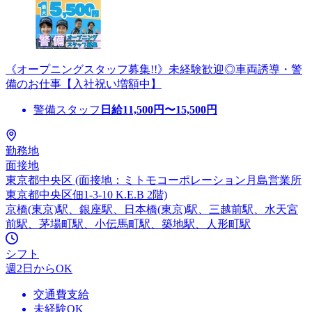
《オープニングスタッフ募集!!》未経験歓迎◎車両誘導・警
備のお仕事【入社祝い増額中】
警備スタッフ
日給
11,500
円〜
15,500
円
勤務地
面接地
東京都中央区 (面接地：ミトモコーポレーション月島営業所
東京都中央区佃1-3-10 K.E.B 2階)
京橋(東京)駅、銀座駅、日本橋(東京)駅、三越前駅、水天宮
前駅、茅場町駅、小伝馬町駅、築地駅、人形町駅
シフト
週2日からOK
交通費支給
未経験OK