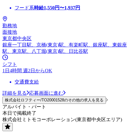
フード系
時給
1,550
円〜
1,937
円
勤務地
面接地
東京都中央区
銀座一丁目駅、京橋(東京)駅、有楽町駅、銀座駅、東銀座
駅、東京駅、八丁堀(東京)駅、日比谷駅
シフト
1日4時間 週2日からOK
交通費支給
詳細を見る
応募画面に進む
株式会社ロフティー/TO20001528のその他の求人を見る
アルバイト・パート
本日で掲載終了
株式会社ミトモコーポレーション(東京都中央区エリア)