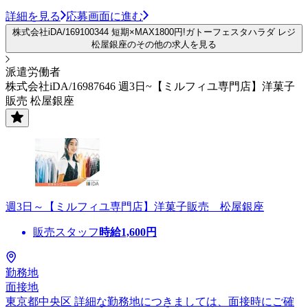
詳細を見る
応募画面に進む
株式会社iDA/169100344 短期×MAX1800円!ガトーフェスタハラダ レジ
松屋銀座のその他の求人を見る
派遣労働者
株式会社iDA/16987646 週3日~【ミルフィユ専門店】洋菓子
販売 松屋銀座
週3日～【ミルフィユ専門店】洋菓子販売 松屋銀座
販売スタッフ
時給
1,600
円
勤務地
面接地
東京都中央区 詳細な勤務地につきましては、面接時にご確