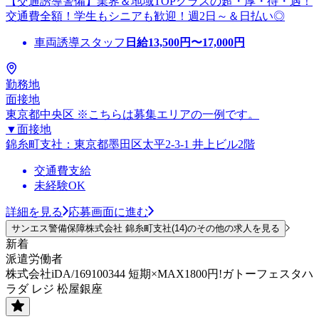
【交通誘導警備】業界＆地域TOPクラスの超・厚・待・遇！
交通費全額！学生もシニアも歓迎！週2日～＆日払い◎
車両誘導スタッフ
日給
13,500
円〜
17,000
円
勤務地
面接地
東京都中央区 ※こちらは募集エリアの一例です。
▼面接地
錦糸町支社：東京都墨田区太平2-3-1 井上ビル2階
交通費支給
未経験OK
詳細を見る
応募画面に進む
サンエス警備保障株式会社 錦糸町支社(14)のその他の求人を見る
新着
派遣労働者
株式会社iDA/169100344 短期×MAX1800円!ガトーフェスタハ
ラダ レジ 松屋銀座