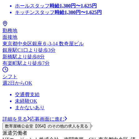
ホールスタッフ
時給
1,300
円〜
1,625
円
キッチンスタッフ
時給
1,300
円〜
1,625
円
勤務地
面接地
東京都中央区銀座６-3-14 数奇屋ビル
銀座駅C1口より徒歩3分
新橋駅より徒歩8分
有楽町駅より徒歩7分
シフト
週2日からOK
交通費支給
未経験OK
まかないあり
詳細を見る
応募画面に進む
数寄屋橋公会堂【054】のその他の求人を見る
派遣労働者