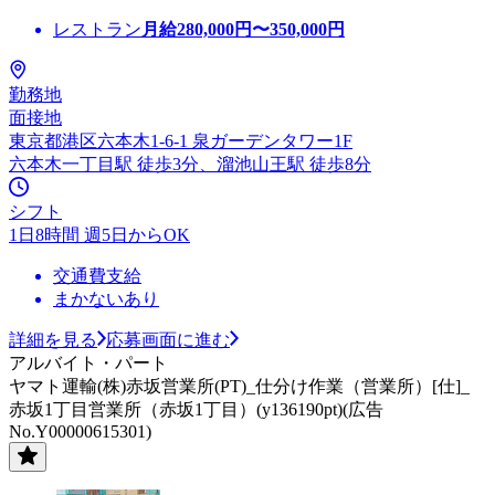
レストラン
月給
280,000
円〜
350,000
円
勤務地
面接地
東京都港区六本木1-6-1 泉ガーデンタワー1F
六本木一丁目駅 徒歩3分、溜池山王駅 徒歩8分
シフト
1日8時間 週5日からOK
交通費支給
まかないあり
詳細を見る
応募画面に進む
アルバイト・パート
ヤマト運輸(株)赤坂営業所(PT)_仕分け作業（営業所）[仕]_
赤坂1丁目営業所（赤坂1丁目）(y136190pt)(広告
No.Y00000615301)