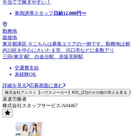
手当てで稼ぎやすい！
車両誘導スタッフ
日給
12,000
円〜
勤務地
面接地
東京都港区 ※こちらは募集エリアの一例です。勤務地は都
内23区を中心にさいたま市、川口市などに多数アリ
三田(東京)駅、白金台駅、赤坂見附駅
交通費支給
未経験OK
詳細を見る
応募画面に進む
株式会社アシスト【ハウスメーカー】K01_(22)のその他の求人を見る
派遣労働者
株式会社スタッフサービス/A04467