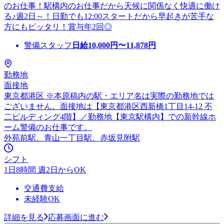
のお仕事！駅構内のお仕事だから天候に関係なく快適に働け
る♪週2日～！日勤でも12:00スタートだから早起きが苦手な
方にもピッタリ！賞与年2回◎
警備スタッフ
日給
10,000
円〜
11,878
円
勤務地
面接地
東京都港区 ※本原稿内の駅・エリア名は実際の勤務地では
ございません。面接地は【東京都港区西新橋1丁目14-12 不
二ビルディング4階】／勤務地【東京駅構内】での新幹線ホ
ーム警備のお仕事です。
外苑前駅、青山一丁目駅、赤坂見附駅
シフト
1日8時間 週2日からOK
交通費支給
未経験OK
詳細を見る
応募画面に進む