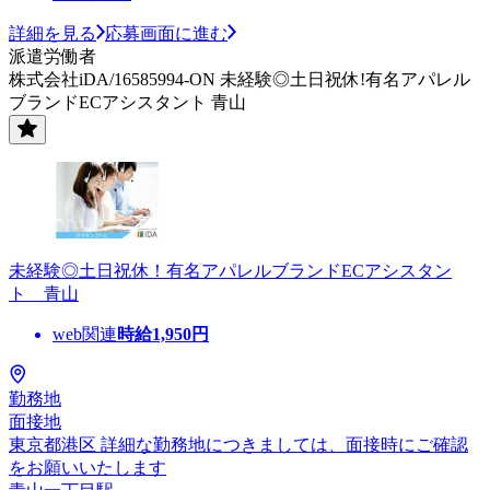
詳細を見る
応募画面に進む
派遣労働者
株式会社iDA/16585994-ON 未経験◎土日祝休!有名アパレル
ブランドECアシスタント 青山
未経験◎土日祝休！有名アパレルブランドECアシスタン
ト 青山
web関連
時給
1,950
円
勤務地
面接地
東京都港区 詳細な勤務地につきましては、面接時にご確認
をお願いいたします