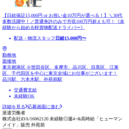
【日給保証15,000円 or お祝い金10万円が選べる！】＼30代
多数活躍中！／普通免許のみで月収100万円超えも可！《未
経験から始める軽貨物配送ドライバー》
配送・物流スタッフ
日給
15,000
円〜
勤務地
面接地
東京都港区 ※世田谷区、多摩市、品川区、目黒区、江東
区、千代田区を中心に東京全域にお仕事がございます！
品川駅、六本木駅、外苑前駅
交通費支給
未経験OK
詳細を見る
応募画面に進む
派遣労働者
株式会社iDA/16062120 未経験◎週4~&高時給「ヒューマン
メイド」販売 外苑前