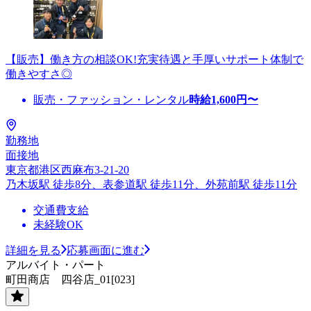
【販売】働き方の相談OK!充実待遇と手厚いサポート体制で
働きやすさ◎
販売・ファッション・レンタル
時給
1,600
円〜
勤務地
面接地
東京都港区西麻布3-21-20
乃木坂駅 徒歩8分、表参道駅 徒歩11分、外苑前駅 徒歩11分
交通費支給
未経験OK
詳細を見る
応募画面に進む
アルバイト・パート
町田商店 四谷店_01[023]