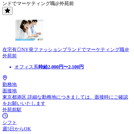
ンドでマーケティング職@外苑前
在宅有◎NY発ファッションブランドでマーケティング職＠
外苑前
オフィス系
時給
2,000
円〜
2,100
円
勤務地
面接地
東京都港区 詳細な勤務地につきましては、面接時にご確認
をお願いいたします
外苑前駅
シフト
週5日からOK