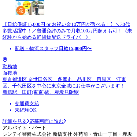
【日給保証15,000円 or お祝い金10万円が選べる！】＼30代
多数活躍中！／普通免許のみで月収100万円超えも可！《未
経験から始める軽貨物配送ドライバー》
配送・物流スタッフ
日給
15,000
円〜
勤務地
面接地
東京都港区 ※世田谷区、多摩市、品川区、目黒区、江東
区、千代田区を中心に東京全域にお仕事がございます！
新橋駅、田町(東京)駅、赤坂見附駅
交通費支給
未経験OK
詳細を見る
応募画面に進む
アルバイト・パート
シンテイ警備株式会社 新橋支社 外苑前・青山一丁目・赤坂