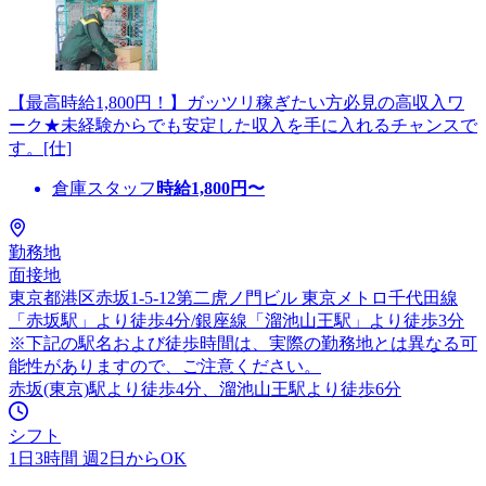
【最高時給1,800円！】ガッツリ稼ぎたい方必見の高収入ワ
ーク★未経験からでも安定した収入を手に入れるチャンスで
す。[仕]
倉庫スタッフ
時給
1,800
円〜
勤務地
面接地
東京都港区赤坂1-5-12第二虎ノ門ビル 東京メトロ千代田線
「赤坂駅」より徒歩4分/銀座線「溜池山王駅」より徒歩3分
※下記の駅名および徒歩時間は、実際の勤務地とは異なる可
能性がありますので、ご注意ください。
赤坂(東京)駅より徒歩4分、溜池山王駅より徒歩6分
シフト
1日3時間 週2日からOK