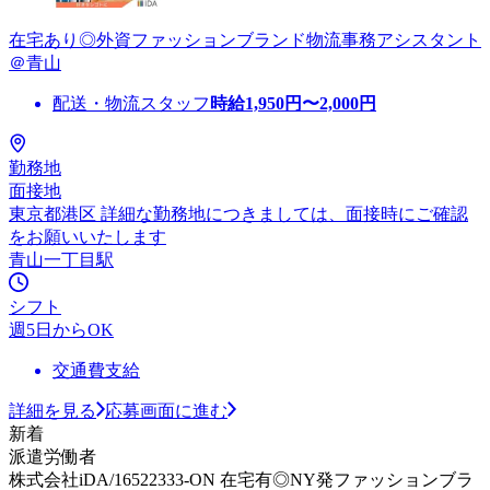
在宅あり◎外資ファッションブランド物流事務アシスタント
＠青山
配送・物流スタッフ
時給
1,950
円〜
2,000
円
勤務地
面接地
東京都港区 詳細な勤務地につきましては、面接時にご確認
をお願いいたします
青山一丁目駅
シフト
週5日からOK
交通費支給
詳細を見る
応募画面に進む
新着
派遣労働者
株式会社iDA/16522333-ON 在宅有◎NY発ファッションブラ