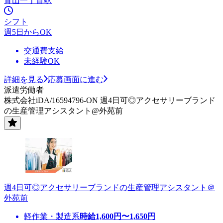
青山一丁目駅
シフト
週5日からOK
交通費支給
未経験OK
詳細を見る
応募画面に進む
派遣労働者
株式会社iDA/16594796-ON 週4日可◎アクセサリーブランド
の生産管理アシスタント@外苑前
週4日可◎アクセサリーブランドの生産管理アシスタント＠
外苑前
軽作業・製造系
時給
1,600
円〜
1,650
円