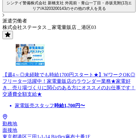
シンテイ警備株式会社 新橋支社 外苑前・青山一丁目・赤坂見附(13)エ
リア/A3203200143のその他の求人を見る
派遣労働者
株式会社ステータス＿家電量販店＿港区03
【週4～◎未経験でも時給1700円スタート★】WワークOK◎
フリーター活躍中！家電量販店のラウンダー業務★家電好
き、売り場づくりに関心のある方にオススメのお仕事です！
交通費全額支給★
家電販売スタッフ
時給
1,700
円〜
勤務地
面接地
東京都港区三田1-1-14 Bizflex麻布十番1F