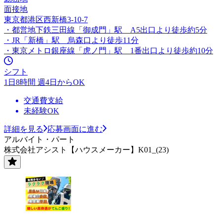
面接地
東京都港区西新橋3-10-7
・都営地下鉄三田線「御成門」駅 A5出口より徒歩約5分
・JR「新橋」駅 烏森口より徒歩11分
・東京メトロ銀座線「虎ノ門」駅 1番出口より徒歩約10分
シフト
1日8時間 週4日からOK
交通費支給
未経験OK
詳細を見る
応募画面に進む
アルバイト・パート
株式会社アシスト【ハウスメーカー】K01_(23)