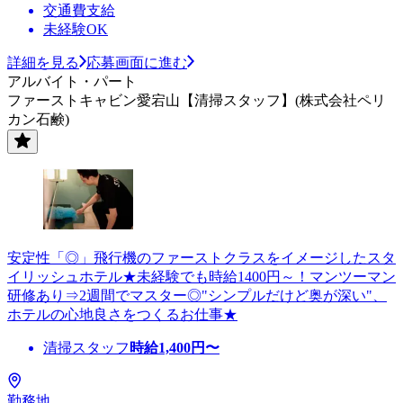
交通費支給
未経験OK
詳細を見る
応募画面に進む
アルバイト・パート
ファーストキャビン愛宕山【清掃スタッフ】(株式会社ペリ
カン石鹸)
安定性「◎」飛行機のファーストクラスをイメージしたスタ
イリッシュホテル★未経験でも時給1400円～！マンツーマン
研修あり⇒2週間でマスター◎"シンプルだけど奥が深い"、
ホテルの心地良さをつくるお仕事★
清掃スタッフ
時給
1,400
円〜
勤務地