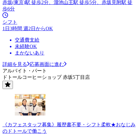
赤坂(東京)駅 徒歩2分、溜池山王駅 徒歩5分、赤坂見附駅 徒
歩6分
シフト
1日3時間 週2日からOK
交通費支給
未経験OK
まかないあり
詳細を見る
応募画面に進む
アルバイト・パート
ドトールコーヒーショップ 赤坂5丁目店
《カフェスタッフ募集》履歴書不要・シフト柔軟★おなじみ
のドトールで働こう