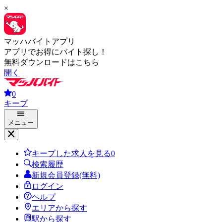
×
マッハバイトアプリ
アプリでお得にバイト探し！
無料ダウンロードはこちら
開く
0
キープ
メニュー
キープした求人を見る
0
検索履歴
新規会員登録(無料)
ログイン
ヘルプ
エリアから探す
駅から探す