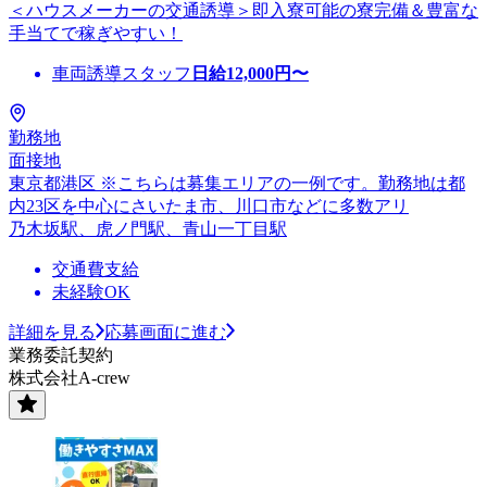
＜ハウスメーカーの交通誘導＞即入寮可能の寮完備＆豊富な
手当てで稼ぎやすい！
車両誘導スタッフ
日給
12,000
円〜
勤務地
面接地
東京都港区 ※こちらは募集エリアの一例です。勤務地は都
内23区を中心にさいたま市、川口市などに多数アリ
乃木坂駅、虎ノ門駅、青山一丁目駅
交通費支給
未経験OK
詳細を見る
応募画面に進む
業務委託契約
株式会社A-crew