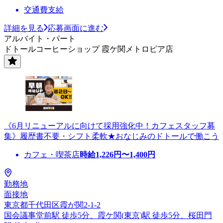
交通費支給
詳細を見る
応募画面に進む
アルバイト・パート
ドトールコーヒーショップ 霞ケ関メトロピア店
《6月リニューアルに向けて採用強化中！カフェスタッフ募
集》履歴書不要・シフト柔軟★おなじみのドトールで働こう
カフェ・喫茶店
時給
1,226
円〜
1,400
円
勤務地
面接地
東京都千代田区霞が関2-1-2
国会議事堂前駅 徒歩5分、霞ケ関(東京)駅 徒歩5分、桜田門