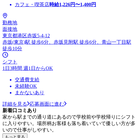
カフェ・喫茶店
時給
1,226
円〜
1,400
円
勤務地
面接地
東京都港区赤坂5-4-12
赤坂(東京)駅 徒歩6分、赤坂見附駅 徒歩6分、青山一丁目駅
徒歩10分
シフト
1日3時間 週1日からOK
交通費支給
未経験OK
まかないあり
詳細を見る
応募画面に進む
新着口コミあり
家から駅までの通り道にあるので学校前や学校帰りにシフト
に入りやすい。場所柄お客様も落ち着いていて優しい方が多
いので仕事がしやすい。
もっと見る