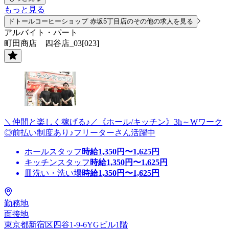
もっと見る
ドトールコーヒーショップ 赤坂5丁目店のその他の求人を見る
アルバイト・パート
町田商店 四谷店_03[023]
＼仲間と楽しく稼げる♪／《ホール/キッチン》3h～Wワーク
◎前払い制度あり♪フリーターさん活躍中
ホールスタッフ
時給
1,350
円〜
1,625
円
キッチンスタッフ
時給
1,350
円〜
1,625
円
皿洗い・洗い場
時給
1,350
円〜
1,625
円
勤務地
面接地
東京都新宿区四谷1-9-6YGビル1階