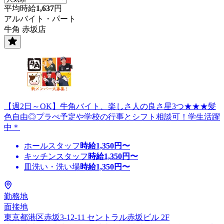
平均時給
1,637
円
アルバイト・パート
牛角 赤坂店
【週2日～OK】牛角バイト、楽しさ人の良さ星3つ★★★髪
色自由◎プラぺ予定や学校の行事とシフト相談可！学生活躍
中＊
ホールスタッフ
時給
1,350
円〜
キッチンスタッフ
時給
1,350
円〜
皿洗い・洗い場
時給
1,350
円〜
勤務地
面接地
東京都港区赤坂3-12-11 セントラル赤坂ビル 2F