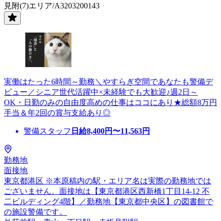
見附(7)エリア/A3203200143
実働はたった6時間～勤務＼やすらぎ空間であなたも警備デ
ビュー／シニア世代活躍中×未経験でも大歓迎♪週2日～
OK・日勤のみの自由度高めの仕事はココにあり★総額8万円
手当＆年2回の賞与支給あり◎
警備スタッフ
日給
8,400
円〜
11,563
円
勤務地
面接地
東京都港区 ※本原稿内の駅・エリア名は実際の勤務地では
ございません。面接地は【東京都港区西新橋1丁目14-12 不
二ビルディング4階】／勤務地【東京都中央区】の図書館で
の施設警備です。