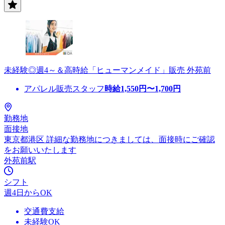
未経験◎週4～＆高時給「ヒューマンメイド」販売 外苑前
アパレル販売スタッフ
時給
1,550
円〜
1,700
円
勤務地
面接地
東京都港区 詳細な勤務地につきましては、面接時にご確認
をお願いいたします
外苑前駅
シフト
週4日からOK
交通費支給
未経験OK