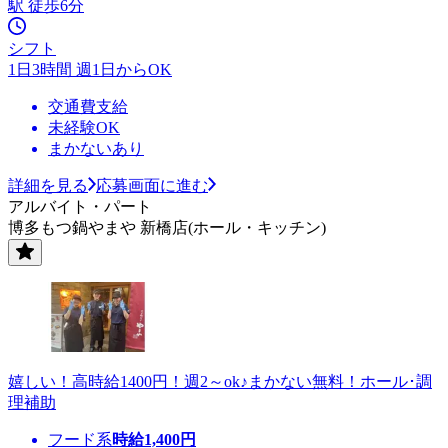
駅 徒歩6分
シフト
1日3時間 週1日からOK
交通費支給
未経験OK
まかないあり
詳細を見る
応募画面に進む
アルバイト・パート
博多もつ鍋やまや 新橋店(ホール・キッチン)
嬉しい！高時給1400円！週2～ok♪まかない無料！ホール･調
理補助
フード系
時給
1,400
円