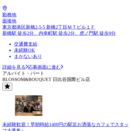
勤務地
面接地
東京都港区新橋2-5-5 新橋2丁目ＭＴビル１Ｆ
新橋駅 徒歩2分、内幸町駅 徒歩2分、虎ノ門駅 徒歩9分
交通費支給
未経験OK
まかないあり
詳細を見る
応募画面に進む
アルバイト・パート
BLOSSOM&BOUQUET 日比谷国際ビル店
未経験歓迎！早朝時給1400円の駅近お洒落なカフェでスタッ
フ大募集♪