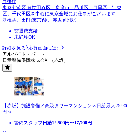
面接地
東京都港区 ※世田谷区、多摩市、品川区、目黒区、江東
区、千代田区を中心に東京全域にお仕事がございます！
新橋駅、田町(東京)駅、赤坂見附駅
交通費支給
未経験OK
詳細を見る
応募画面に進む
アルバイト・パート
日章警備保障株式会社（赤坂）
【赤坂】施設警備／高級タワーマンション≪日給最大26,900
円≫
警備スタッフ
日給
12,500
円〜
17,700
円