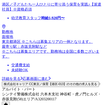
港区／子どもたち一人ひとりに寄り添う保育を実践♪【派遣
社員】※資格必須
幼児教育スタッフ
時給
1,920
円〜
勤務地
面接地
東京都港区 ※こちらは募集エリアの一例となります。
最寄り駅：赤坂見附駅など
※こちらは募集エリアです。勤務地は全国に多数ございま
す。
交通費支給
未経験OK
詳細を見る
応募画面に進む
株式会社キャリア CC東京／保育【港区-013】のその他の求人を見る
アルバイト・パート
シンテイ警備株式会社 六本木支社 神谷町・虎ノ門ヒルズ・
赤坂見附(58)エリア/A3203200117