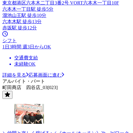
東京都港区六本木二丁目3番2号 VORT六本木一丁目10F
六本木一丁目駅 徒歩5分
溜池山王駅 徒歩10分
六本木駅 徒歩13分
赤坂駅 徒歩12分
シフト
1日3時間 週3日からOK
交通費支給
未経験OK
詳細を見る
応募画面に進む
アルバイト・パート
町田商店 四谷店_03[023]