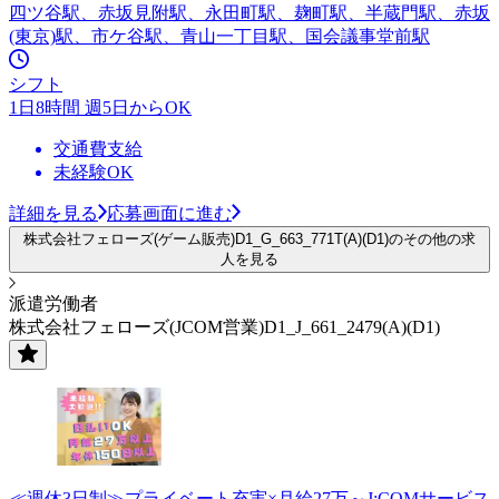
四ツ谷駅、赤坂見附駅、永田町駅、麹町駅、半蔵門駅、赤坂
(東京)駅、市ケ谷駅、青山一丁目駅、国会議事堂前駅
シフト
1日8時間 週5日からOK
交通費支給
未経験OK
詳細を見る
応募画面に進む
株式会社フェローズ(ゲーム販売)D1_G_663_771T(A)(D1)のその他の求
人を見る
派遣労働者
株式会社フェローズ(JCOM営業)D1_J_661_2479(A)(D1)
≪週休3日制≫プライベート充実×月給27万～J:COMサービス