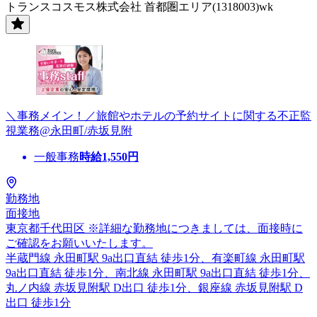
トランスコスモス株式会社 首都圏エリア(1318003)wk
＼事務メイン！／旅館やホテルの予約サイトに関する不正監
視業務@永田町/赤坂見附
一般事務
時給
1,550
円
勤務地
面接地
東京都千代田区 ※詳細な勤務地につきましては、面接時に
ご確認をお願いいたします。
半蔵門線 永田町駅 9a出口直結 徒歩1分、有楽町線 永田町駅
9a出口直結 徒歩1分、南北線 永田町駅 9a出口直結 徒歩1分、
丸ノ内線 赤坂見附駅 D出口 徒歩1分、銀座線 赤坂見附駅 D
出口 徒歩1分