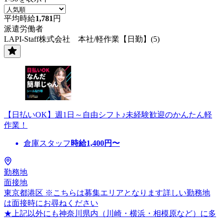
平均時給
1,781
円
派遣労働者
LAPI-Staff株式会社 本社/軽作業【日勤】(5)
【日払いOK】週1日～自由シフト♪未経験歓迎のかんたん軽
作業！
倉庫スタッフ
時給
1,400
円〜
勤務地
面接地
東京都港区 ※こちらは募集エリアとなります詳しい勤務地
は面接時にお尋ねください
★上記以外にも神奈川県内（川崎・横浜・相模原など）に多