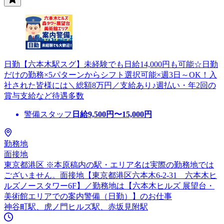
日勤【六本木駅スグ】未経験でも日給14,000円も可能☆日勤
だけの勤務×5パターンからシフト選択可能×週3日～OK！入
社された皆様には＼総額8万円／支給あり♪週払い・年2回の
賞与支給など待遇多数
警備スタッフ
日給
9,500
円〜
15,000
円
勤務地
面接地
東京都港区 ※本原稿内の駅・エリア名は実際の勤務地では
ございません。面接地【東京都港区六本木6-2-31 六本木ヒ
ルズノースタワー6F】／勤務地は【六本木ヒルズ 展望台・
美術館エリアでの案内警備（日勤）】のお仕事
神谷町駅、虎ノ門ヒルズ駅、赤坂見附駅