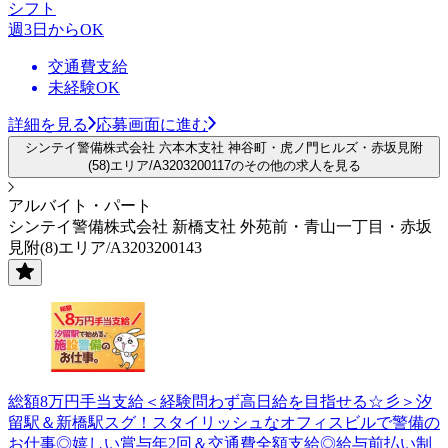
シフト
週3日からOK
交通費支給
未経験OK
詳細を見る
応募画面に進む
シンテイ警備株式会社 六本木支社 神谷町・虎ノ門ヒルズ・赤坂見附
(58)エリア/A3203200117のその他の求人を見る
アルバイト・パート
シンテイ警備株式会社 新橋支社 外苑前・青山一丁目・赤坂
見附(8)エリア/A3203200143
総額8万円手当支給＜経験問わず高日給を目指せる☆彡＞汐
留駅＆新橋駅スグ！スタイリッシュなオフィスビルで警備の
お仕事◎嬉しい賞与年2回＆交通費全額支給◎給与前払い制