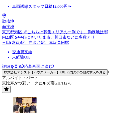
車両誘導スタッフ
日給
12,000
円〜
勤務地
面接地
東京都港区 ※こちらは募集エリアの一例です。勤務地は都
内23区を中心にさいたま市、川口市などに多数アリ
三田(東京)駅、白金台駅、赤坂見附駅
交通費支給
未経験OK
詳細を見る
応募画面に進む
株式会社アシスト【ハウスメーカー】K01_(22)のその他の求人を見る
アルバイト・パート
恵比寿かつ彩アークヒルズ店GH/11276