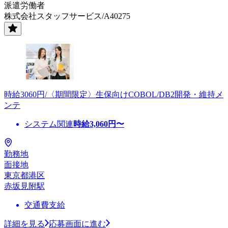
派遣労働者
株式会社スタッフサービス/A40275
時給3060円/〈期間限定〉生保向けCOBOL/DB2開発・維持メ
ンテ
システム関連
時給
3,060
円〜
勤務地
面接地
東京都港区
赤坂見附駅
交通費支給
詳細を見る
応募画面に進む