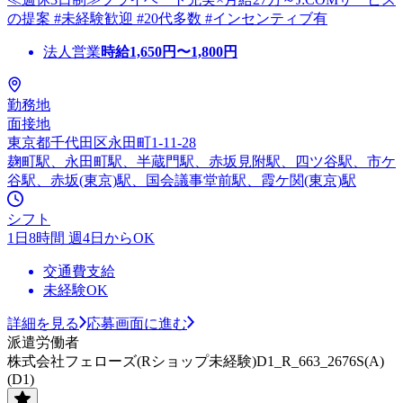
の提案 #未経験歓迎 #20代多数 #インセンティブ有
法人営業
時給
1,650
円〜
1,800
円
勤務地
面接地
東京都千代田区永田町1-11-28
麹町駅、永田町駅、半蔵門駅、赤坂見附駅、四ツ谷駅、市ケ
谷駅、赤坂(東京)駅、国会議事堂前駅、霞ケ関(東京)駅
シフト
1日8時間 週4日からOK
交通費支給
未経験OK
詳細を見る
応募画面に進む
派遣労働者
株式会社フェローズ(Rショップ未経験)D1_R_663_2676S(A)
(D1)