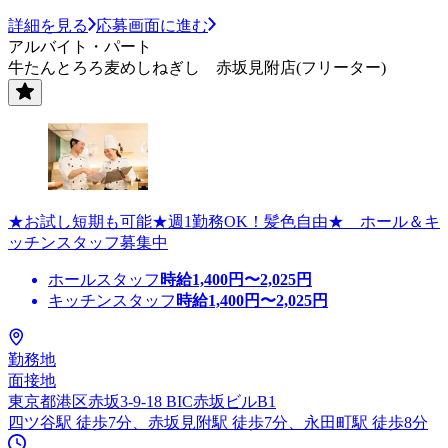
詳細を見る
応募画面に進む
アルバイト・パート
牛たんとろろ麦めしねぎし 赤坂見附店(フリーター)
★お試し短期も可能★週1勤務OK！髪色自由★ ホール＆キ
ッチンスタッフ募集中
ホールスタッフ
時給
1,400
円〜
2,025
円
キッチンスタッフ
時給
1,400
円〜
2,025
円
勤務地
面接地
東京都港区赤坂3-9-18 BIC赤坂ビルB1
四ツ谷駅 徒歩7分、赤坂見附駅 徒歩7分、永田町駅 徒歩8分