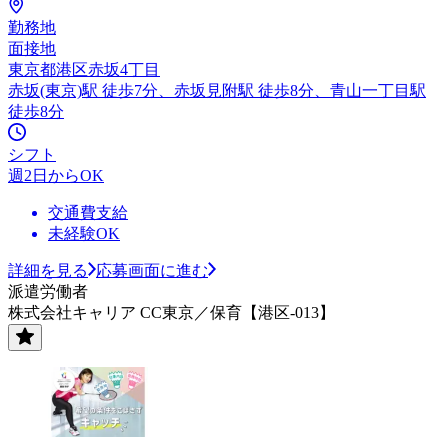
勤務地
面接地
東京都港区赤坂4丁目
赤坂(東京)駅 徒歩7分、赤坂見附駅 徒歩8分、青山一丁目駅
徒歩8分
シフト
週2日からOK
交通費支給
未経験OK
詳細を見る
応募画面に進む
派遣労働者
株式会社キャリア CC東京／保育【港区-013】