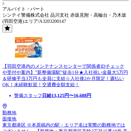
アルバイト・パート
シンテイ警備株式会社 品川支社 赤坂見附・高輪台・乃木坂
(羽田空港)エリア/A3203200147
【羽田空港内のメンテナンスセンターで関係者IDチェック
や受付や案内】”新整備場駅”徒歩1分★入社祝い金最大5万円
＆研修手当3万円も全員に支給☆入社後2か月限定！週払い
OK！未経験歓迎！交通費全額支給！
警備スタッフ
日給
13,125
円〜
16,688
円
勤務地
面接地
東京都港区 ※本原稿内の駅・エリア名は実際の勤務地では