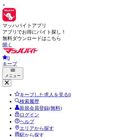
×
マッハバイトアプリ
アプリでお得にバイト探し！
無料ダウンロードはこちら
開く
0
キープ
メニュー
キープした求人を見る
0
検索履歴
新規会員登録(無料)
ログイン
ヘルプ
エリアから探す
駅から探す