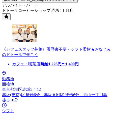
アルバイト・パート
ドトールコーヒーショップ 赤坂5丁目店
《カフェスタッフ募集》履歴書不要・シフト柔軟★おなじみ
のドトールで働こう
カフェ・喫茶店
時給
1,226
円〜
1,400
円
勤務地
面接地
東京都港区赤坂5-4-12
赤坂(東京)駅 徒歩6分、赤坂見附駅 徒歩6分、青山一丁目駅
徒歩10分
シフト