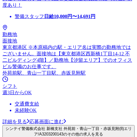
度あり！
警備スタッフ
日給
10,000
円〜
14,691
円
勤務地
面接地
東京都港区 ※本原稿内の駅・エリア名は実際の勤務地では
ございません。面接地は【東京都港区西新橋1丁目14-12 不
二ビルディング4階】／勤務地【汐留エリア】でのオフィス
ビル警備のお仕事です。
外苑前駅、青山一丁目駅、赤坂見附駅
シフト
週3日からOK
交通費支給
未経験OK
詳細を見る
応募画面に進む
シンテイ警備株式会社 新橋支社 外苑前・青山一丁目・赤坂見附(8)エリ
ア/A3203200143のその他の求人を見る