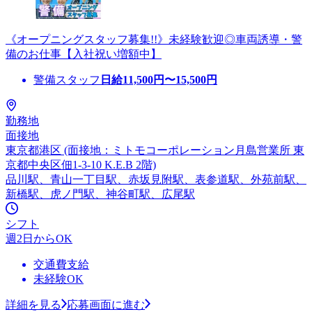
《オープニングスタッフ募集!!》未経験歓迎◎車両誘導・警
備のお仕事【入社祝い増額中】
警備スタッフ
日給
11,500
円〜
15,500
円
勤務地
面接地
東京都港区 (面接地：ミトモコーポレーション月島営業所 東
京都中央区佃1-3-10 K.E.B 2階)
品川駅、青山一丁目駅、赤坂見附駅、表参道駅、外苑前駅、
新橋駅、虎ノ門駅、神谷町駅、広尾駅
シフト
週2日からOK
交通費支給
未経験OK
詳細を見る
応募画面に進む