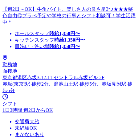
【週2日～OK】牛角バイト、楽しさ人の良さ星3つ★★★髪
色自由◎プラぺ予定や学校の行事とシフト相談可！学生活躍
中＊
ホールスタッフ
時給
1,350
円〜
キッチンスタッフ
時給
1,350
円〜
皿洗い・洗い場
時給
1,350
円〜
勤務地
面接地
東京都港区赤坂3-12-11 セントラル赤坂ビル 2F
赤坂(東京)駅 徒歩2分、溜池山王駅 徒歩5分、赤坂見附駅 徒
歩6分
シフト
1日3時間 週2日からOK
交通費支給
未経験OK
まかないあり