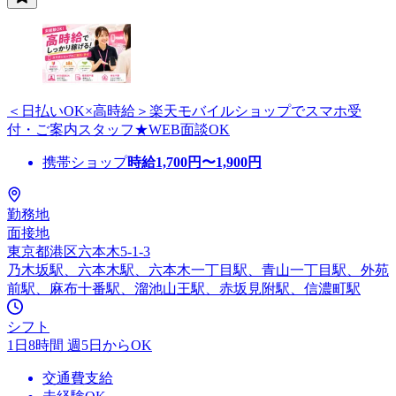
＜日払いOK×高時給＞楽天モバイルショップでスマホ受
付・ご案内スタッフ★WEB面談OK
携帯ショップ
時給
1,700
円〜
1,900
円
勤務地
面接地
東京都港区六本木5-1-3
乃木坂駅、六本木駅、六本木一丁目駅、青山一丁目駅、外苑
前駅、麻布十番駅、溜池山王駅、赤坂見附駅、信濃町駅
シフト
1日8時間 週5日からOK
交通費支給