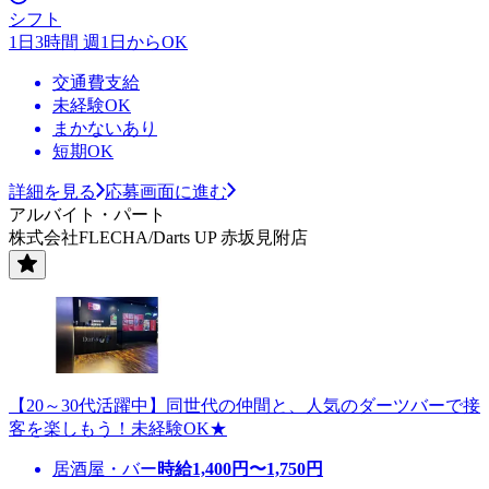
シフト
1日3時間 週1日からOK
交通費支給
未経験OK
まかないあり
短期OK
詳細を見る
応募画面に進む
アルバイト・パート
株式会社FLECHA/Darts UP 赤坂見附店
【20～30代活躍中】同世代の仲間と、人気のダーツバーで接
客を楽しもう！未経験OK★
居酒屋・バー
時給
1,400
円〜
1,750
円