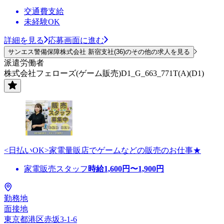
交通費支給
未経験OK
詳細を見る
応募画面に進む
サンエス警備保障株式会社 新宿支社(36)のその他の求人を見る
派遣労働者
株式会社フェローズ(ゲーム販売)D1_G_663_771T(A)(D1)
<日払いOK>家電量販店でゲームなどの販売のお仕事★
家電販売スタッフ
時給
1,600
円〜
1,900
円
勤務地
面接地
東京都港区赤坂3-1-6