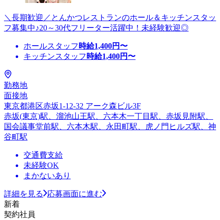
＼長期歓迎／とんかつレストランのホール＆キッチンスタッ
フ募集中♪20～30代フリーター活躍中！未経験歓迎◎
ホールスタッフ
時給
1,400
円〜
キッチンスタッフ
時給
1,400
円〜
勤務地
面接地
東京都港区赤坂1-12-32 アーク森ビル3F
赤坂(東京)駅、溜池山王駅、六本木一丁目駅、赤坂見附駅、
国会議事堂前駅、六本木駅、永田町駅、虎ノ門ヒルズ駅、神
谷町駅
交通費支給
未経験OK
まかないあり
詳細を見る
応募画面に進む
新着
契約社員