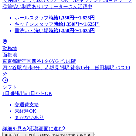
＼仲間と楽しく稼げる♪／《ホール/キッチン》3h～Wワーク
◎前払い制度あり♪フリーターさん活躍中
ホールスタッフ
時給
1,350
円〜
1,625
円
キッチンスタッフ
時給
1,350
円〜
1,625
円
皿洗い・洗い場
時給
1,350
円〜
1,625
円
勤務地
面接地
東京都新宿区四谷1-9-6YGビル1階
四ツ谷駅 徒歩3分、赤坂見附駅 徒歩15分、飯田橋駅 バス10
分
シフト
1日3時間 週1日からOK
交通費支給
未経験OK
まかないあり
詳細を見る
応募画面に進む
町田商店 四谷店_03[023]のその他の求人を見る