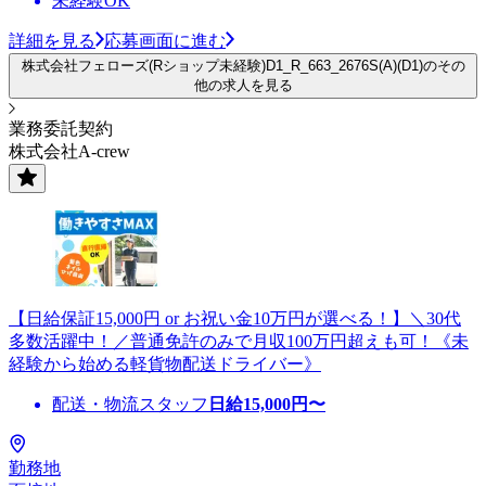
未経験OK
詳細を見る
応募画面に進む
株式会社フェローズ(Rショップ未経験)D1_R_663_2676S(A)(D1)のその
他の求人を見る
業務委託契約
株式会社A-crew
【日給保証15,000円 or お祝い金10万円が選べる！】＼30代
多数活躍中！／普通免許のみで月収100万円超えも可！《未
経験から始める軽貨物配送ドライバー》
配送・物流スタッフ
日給
15,000
円〜
勤務地