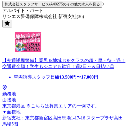
株式会社スタッフサービス/A40275のその他の求人を見る
アルバイト・パート
サンエス警備保障株式会社 新宿支社(36)
【交通誘導警備】業界＆地域TOPクラスの超・厚・待・遇！
交通費全額！学生もシニアも歓迎！週2日～＆日払い◎
車両誘導スタッフ
日給
13,500
円〜
17,000
円
勤務地
面接地
東京都港区 ※こちらは募集エリアの一例です。
▼面接地
新宿支社：東京都新宿区高田馬場1-17-16 スタープラザ高田
馬場5階