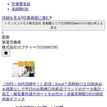
交通費支給
未経験OK
詳細を見る
応募画面に進む
トランスコスモス株式会社 首都圏エリア(1318003)wkのその他の求人を
見る
新着
派遣労働者
株式会社ロフティー/TO20001795
《20代～30代活躍中！》必須：Excel＊高時給◎土日祝休み
＆残業なしで平日のみ勤務◎化粧品ブランドのデータ集計・
加工・報告書作成サポートをお任せ｜赤坂見附駅5分の港区
赤坂オフィス