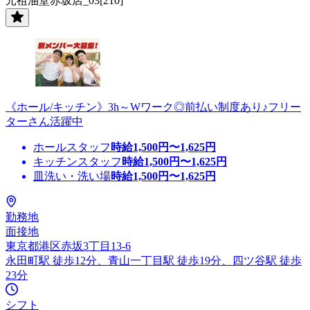
元祖油堂赤坂店_03[210]
《ホール/キッチン》3h～Wワーク◎前払い制度あり♪フリー
ターさん活躍中
ホールスタッフ
時給
1,500
円〜
1,625
円
キッチンスタッフ
時給
1,500
円〜
1,625
円
皿洗い・洗い場
時給
1,500
円〜
1,625
円
勤務地
面接地
東京都港区赤坂3丁目13-6
永田町駅 徒歩12分、青山一丁目駅 徒歩19分、四ツ谷駅 徒歩
23分
シフト