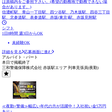
は原稿内をご参照下さい。(希望の勤務地で勤務できない場
合があります。)
信濃町駅、青山一丁目駅、四ツ谷駅、乃木坂駅、四谷三丁目
駅、北参道駅、表参道駅、赤坂(東京)駅、赤坂見附駅
シフト
1日8時間 週3日からOK
未経験OK
詳細を見る
応募画面に進む
アルバイト・パート
本日で掲載終了
三和警備保障株式会社 赤坂駅エリア 列車見張員(夜勤)
≪夜勤×警備≫幅広い年代の方が活躍中！入社祝い金5万円
あり♪