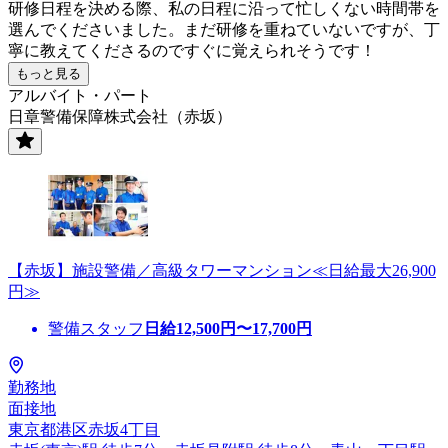
研修日程を決める際、私の日程に沿って忙しくない時間帯を
選んでくださいました。まだ研修を重ねていないですが、丁
寧に教えてくださるのですぐに覚えられそうです！
もっと見る
アルバイト・パート
日章警備保障株式会社（赤坂）
【赤坂】施設警備／高級タワーマンション≪日給最大26,900
円≫
警備スタッフ
日給
12,500
円〜
17,700
円
勤務地
面接地
東京都港区赤坂4丁目