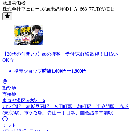
派遣労働者
株式会社フェローズ(au未経験)D1_A_663_771T(A)(D1)
【20代の仲間と♪】auの接客・受付/未経験歓迎！日払い
OK☆
携帯ショップ
時給
1,600
円〜
1,900
円
勤務地
面接地
東京都港区赤坂3-1-6
四ツ谷駅、赤坂見附駅、永田町駅、麹町駅、半蔵門駅、赤坂
(東京)駅、市ケ谷駅、青山一丁目駅、国会議事堂前駅
シフト