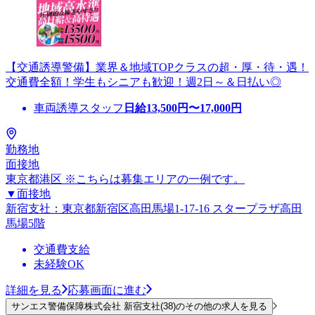
【交通誘導警備】業界＆地域TOPクラスの超・厚・待・遇！
交通費全額！学生もシニアも歓迎！週2日～＆日払い◎
車両誘導スタッフ
日給
13,500
円〜
17,000
円
勤務地
面接地
東京都港区 ※こちらは募集エリアの一例です。
▼面接地
新宿支社：東京都新宿区高田馬場1-17-16 スタープラザ高田
馬場5階
交通費支給
未経験OK
詳細を見る
応募画面に進む
サンエス警備保障株式会社 新宿支社(38)のその他の求人を見る