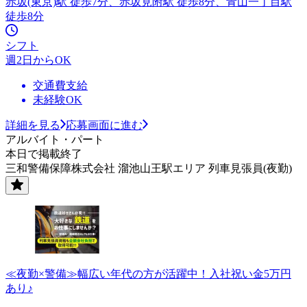
赤坂(東京)駅 徒歩7分、赤坂見附駅 徒歩8分、青山一丁目駅
徒歩8分
シフト
週2日からOK
交通費支給
未経験OK
詳細を見る
応募画面に進む
アルバイト・パート
本日で掲載終了
三和警備保障株式会社 溜池山王駅エリア 列車見張員(夜勤)
≪夜勤×警備≫幅広い年代の方が活躍中！入社祝い金5万円
あり♪