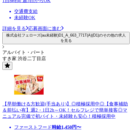
1日8時間 週5日からOK
交通費支給
未経験OK
詳細を見る
応募画面に進む
株式会社フェローズ(au未経験)D1_A_663_771T(A)(D1)のその他の求人
を見る
アルバイト・パート
すき家 渋谷二丁目店
【早朝働ける方歓迎(手当あり)】◎積極採用中◎【食事補助
＆前払い有】週2・1日2h～OK！セルフレジで簡単接客◎マ
ニュアル完備で初バイト・未経験も安心！積極採用中
ファーストフード
時給
1,450
円〜