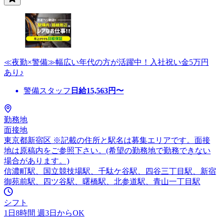
≪夜勤×警備≫幅広い年代の方が活躍中！入社祝い金5万円
あり♪
警備スタッフ
日給
15,563
円〜
勤務地
面接地
東京都新宿区 ※記載の住所と駅名は募集エリアです。面接
地は原稿内をご参照下さい。(希望の勤務地で勤務できない
場合があります。)
信濃町駅、国立競技場駅、千駄ケ谷駅、四谷三丁目駅、新宿
御苑前駅、四ツ谷駅、曙橋駅、北参道駅、青山一丁目駅
シフト
1日8時間 週3日からOK