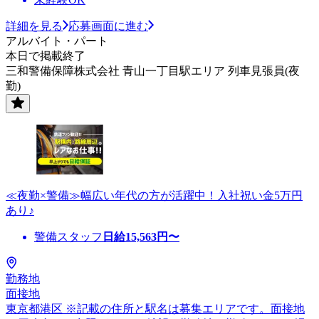
詳細を見る
応募画面に進む
アルバイト・パート
本日で掲載終了
三和警備保障株式会社 青山一丁目駅エリア 列車見張員(夜
勤)
≪夜勤×警備≫幅広い年代の方が活躍中！入社祝い金5万円
あり♪
警備スタッフ
日給
15,563
円〜
勤務地
面接地
東京都港区 ※記載の住所と駅名は募集エリアです。面接地