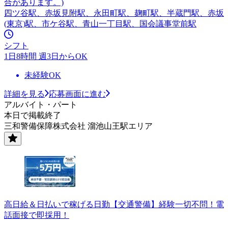
合があります。)
四ツ谷駅、赤坂見附駅、永田町駅、麹町駅、半蔵門駅、赤坂
(東京)駅、市ケ谷駅、青山一丁目駅、国会議事堂前駅
シフト
1日8時間 週3日からOK
未経験OK
詳細を見る
応募画面に進む
アルバイト・パート
本日で掲載終了
三和警備保障株式会社 溜池山王駅エリア
高日給＆日払いで稼げる日勤【交通警備】経験一切不問！電
話面接で即採用！