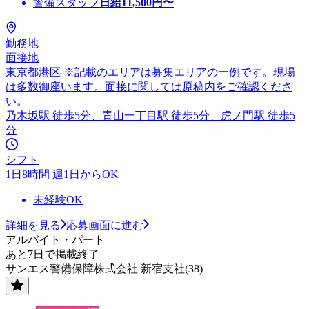
警備スタッフ
日給
11,500
円〜
勤務地
面接地
東京都港区 ※記載のエリアは募集エリアの一例です。現場
は多数御座います。面接に関しては原稿内をご確認くださ
い。
乃木坂駅 徒歩5分、青山一丁目駅 徒歩5分、虎ノ門駅 徒歩5
分
シフト
1日8時間 週1日からOK
未経験OK
詳細を見る
応募画面に進む
アルバイト・パート
あと7日で掲載終了
サンエス警備保障株式会社 新宿支社(38)