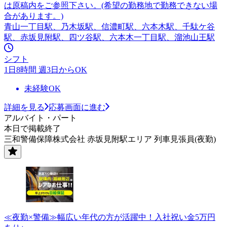
は原稿内をご参照下さい。(希望の勤務地で勤務できない場
合があります。)
青山一丁目駅、乃木坂駅、信濃町駅、六本木駅、千駄ケ谷
駅、赤坂見附駅、四ツ谷駅、六本木一丁目駅、溜池山王駅
シフト
1日8時間 週3日からOK
未経験OK
詳細を見る
応募画面に進む
アルバイト・パート
本日で掲載終了
三和警備保障株式会社 赤坂見附駅エリア 列車見張員(夜勤)
≪夜勤×警備≫幅広い年代の方が活躍中！入社祝い金5万円