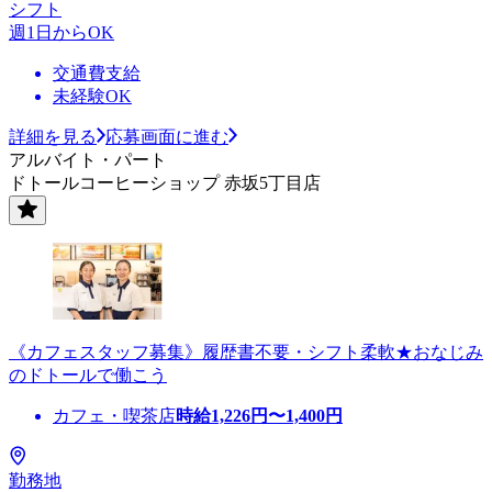
シフト
週1日からOK
交通費支給
未経験OK
詳細を見る
応募画面に進む
アルバイト・パート
ドトールコーヒーショップ 赤坂5丁目店
《カフェスタッフ募集》履歴書不要・シフト柔軟★おなじみ
のドトールで働こう
カフェ・喫茶店
時給
1,226
円〜
1,400
円
勤務地