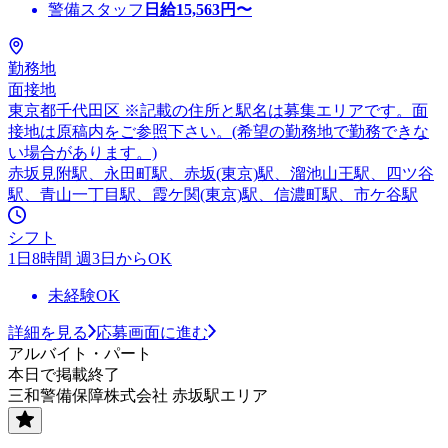
警備スタッフ
日給
15,563
円〜
勤務地
面接地
東京都千代田区 ※記載の住所と駅名は募集エリアです。面
接地は原稿内をご参照下さい。(希望の勤務地で勤務できな
い場合があります。)
赤坂見附駅、永田町駅、赤坂(東京)駅、溜池山王駅、四ツ谷
駅、青山一丁目駅、霞ケ関(東京)駅、信濃町駅、市ケ谷駅
シフト
1日8時間 週3日からOK
未経験OK
詳細を見る
応募画面に進む
アルバイト・パート
本日で掲載終了
三和警備保障株式会社 赤坂駅エリア