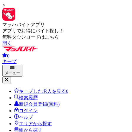
×
マッハバイトアプリ
アプリでお得にバイト探し！
無料ダウンロードはこちら
開く
0
キープ
メニュー
キープした求人を見る
0
検索履歴
新規会員登録(無料)
ログイン
ヘルプ
エリアから探す
駅から探す