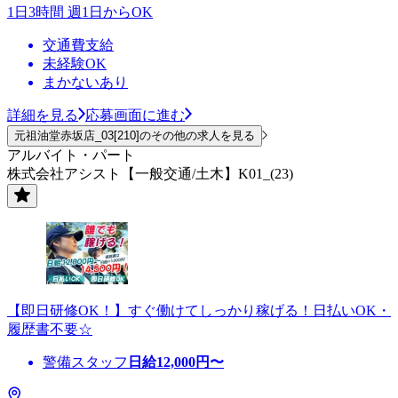
1日3時間 週1日からOK
交通費支給
未経験OK
まかないあり
詳細を見る
応募画面に進む
元祖油堂赤坂店_03[210]のその他の求人を見る
アルバイト・パート
株式会社アシスト【一般交通/土木】K01_(23)
【即日研修OK！】すぐ働けてしっかり稼げる！日払いOK・
履歴書不要☆
警備スタッフ
日給
12,000
円〜