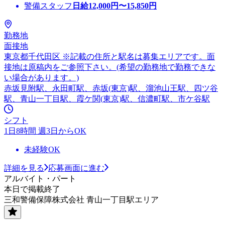
警備スタッフ
日給
12,000
円〜
15,850
円
勤務地
面接地
東京都千代田区 ※記載の住所と駅名は募集エリアです。面
接地は原稿内をご参照下さい。(希望の勤務地で勤務できな
い場合があります。)
赤坂見附駅、永田町駅、赤坂(東京)駅、溜池山王駅、四ツ谷
駅、青山一丁目駅、霞ケ関(東京)駅、信濃町駅、市ケ谷駅
シフト
1日8時間 週3日からOK
未経験OK
詳細を見る
応募画面に進む
アルバイト・パート
本日で掲載終了
三和警備保障株式会社 青山一丁目駅エリア