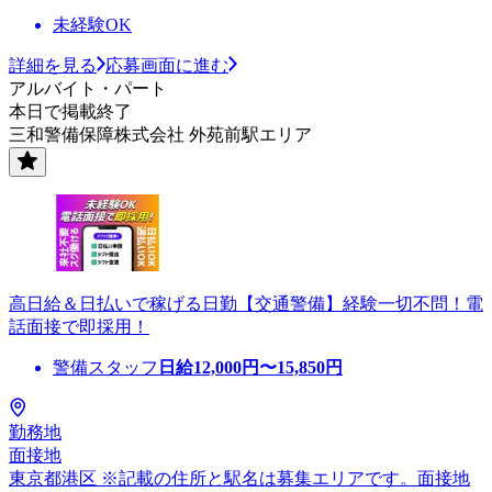
未経験OK
詳細を見る
応募画面に進む
アルバイト・パート
本日で掲載終了
三和警備保障株式会社 外苑前駅エリア
高日給＆日払いで稼げる日勤【交通警備】経験一切不問！電
話面接で即採用！
警備スタッフ
日給
12,000
円〜
15,850
円
勤務地
面接地
東京都港区 ※記載の住所と駅名は募集エリアです。面接地