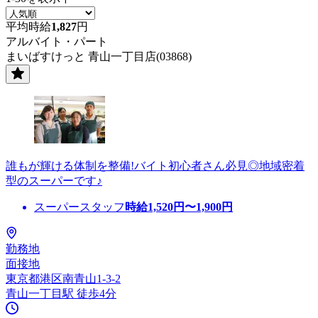
平均時給
1,827
円
アルバイト・パート
まいばすけっと 青山一丁目店(03868)
誰もが輝ける体制を整備!バイト初心者さん必見◎地域密着
型のスーパーです♪
スーパースタッフ
時給
1,520
円〜
1,900
円
勤務地
面接地
東京都港区南青山1-3-2
青山一丁目駅 徒歩4分