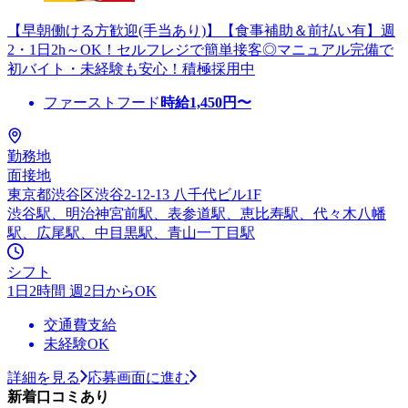
【早朝働ける方歓迎(手当あり)】【食事補助＆前払い有】週
2・1日2h～OK！セルフレジで簡単接客◎マニュアル完備で
初バイト・未経験も安心！積極採用中
ファーストフード
時給
1,450
円〜
勤務地
面接地
東京都渋谷区渋谷2-12-13 八千代ビル1F
渋谷駅、明治神宮前駅、表参道駅、恵比寿駅、代々木八幡
駅、広尾駅、中目黒駅、青山一丁目駅
シフト
1日2時間 週2日からOK
交通費支給
未経験OK
詳細を見る
応募画面に進む
新着口コミあり