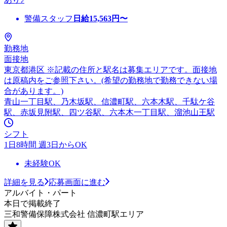
警備スタッフ
日給
15,563
円〜
勤務地
面接地
東京都港区 ※記載の住所と駅名は募集エリアです。面接地
は原稿内をご参照下さい。(希望の勤務地で勤務できない場
合があります。)
青山一丁目駅、乃木坂駅、信濃町駅、六本木駅、千駄ケ谷
駅、赤坂見附駅、四ツ谷駅、六本木一丁目駅、溜池山王駅
シフト
1日8時間 週3日からOK
未経験OK
詳細を見る
応募画面に進む
アルバイト・パート
本日で掲載終了
三和警備保障株式会社 信濃町駅エリア