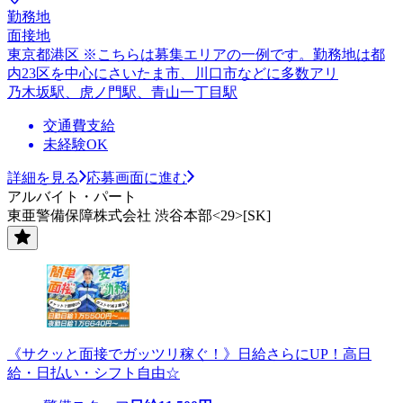
勤務地
面接地
東京都港区 ※こちらは募集エリアの一例です。勤務地は都
内23区を中心にさいたま市、川口市などに多数アリ
乃木坂駅、虎ノ門駅、青山一丁目駅
交通費支給
未経験OK
詳細を見る
応募画面に進む
アルバイト・パート
東亜警備保障株式会社 渋谷本部<29>[SK]
《サクッと面接でガッツリ稼ぐ！》日給さらにUP！高日
給・日払い・シフト自由☆