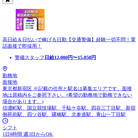
高日給＆日払いで稼げる日勤【交通警備】経験一切不問！電
話面接で即採用！
警備スタッフ
日給
12,000
円〜
15,850
円
勤務地
面接地
東京都新宿区 ※記載の住所と駅名は募集エリアです。面接
地は原稿内をご参照下さい。(希望の勤務地で勤務できない
場合があります。)
信濃町駅、国立競技場駅、千駄ケ谷駅、四谷三丁目駅、新宿
御苑前駅、四ツ谷駅、曙橋駅、北参道駅、青山一丁目駅
シフト
1日8時間 週3日からOK