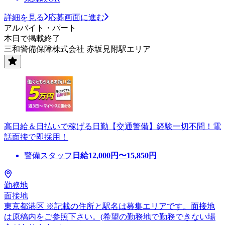
詳細を見る
応募画面に進む
アルバイト・パート
本日で掲載終了
三和警備保障株式会社 赤坂見附駅エリア
高日給＆日払いで稼げる日勤【交通警備】経験一切不問！電
話面接で即採用！
警備スタッフ
日給
12,000
円〜
15,850
円
勤務地
面接地
東京都港区 ※記載の住所と駅名は募集エリアです。面接地
は原稿内をご参照下さい。(希望の勤務地で勤務できない場