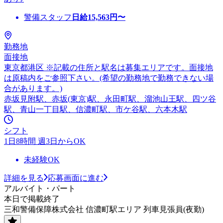
警備スタッフ
日給
15,563
円〜
勤務地
面接地
東京都港区 ※記載の住所と駅名は募集エリアです。面接地
は原稿内をご参照下さい。(希望の勤務地で勤務できない場
合があります。)
赤坂見附駅、赤坂(東京)駅、永田町駅、溜池山王駅、四ツ谷
駅、青山一丁目駅、信濃町駅、市ケ谷駅、六本木駅
シフト
1日8時間 週3日からOK
未経験OK
詳細を見る
応募画面に進む
アルバイト・パート
本日で掲載終了
三和警備保障株式会社 信濃町駅エリア 列車見張員(夜勤)