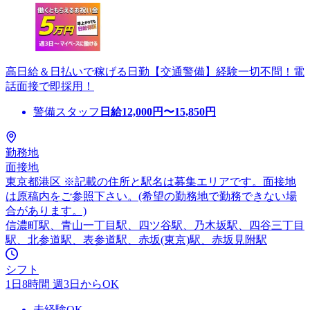
高日給＆日払いで稼げる日勤【交通警備】経験一切不問！電
話面接で即採用！
警備スタッフ
日給
12,000
円〜
15,850
円
勤務地
面接地
東京都港区 ※記載の住所と駅名は募集エリアです。面接地
は原稿内をご参照下さい。(希望の勤務地で勤務できない場
合があります。)
信濃町駅、青山一丁目駅、四ツ谷駅、乃木坂駅、四谷三丁目
駅、北参道駅、表参道駅、赤坂(東京)駅、赤坂見附駅
シフト
1日8時間 週3日からOK
未経験OK