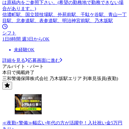
は原稿内をご参照下さい。(希望の勤務地で勤務できない場
合があります。)
信濃町駅、国立競技場駅、外苑前駅、千駄ケ谷駅、青山一丁
目駅、北参道駅、表参道駅、明治神宮前駅、乃木坂駅
シフト
1日8時間 週3日からOK
未経験OK
詳細を見る
応募画面に進む
アルバイト・パート
本日で掲載終了
三和警備保障株式会社 乃木坂駅エリア 列車見張員(夜勤)
≪夜勤×警備≫幅広い年代の方が活躍中！入社祝い金5万円
あり♪