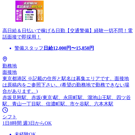
高日給＆日払いで稼げる日勤【交通警備】経験一切不問！電
話面接で即採用！
警備スタッフ
日給
12,000
円〜
15,850
円
勤務地
面接地
東京都港区 ※記載の住所と駅名は募集エリアです。面接地
は原稿内をご参照下さい。(希望の勤務地で勤務できない場
合があります。)
赤坂見附駅、赤坂(東京)駅、永田町駅、溜池山王駅、四ツ谷
駅、青山一丁目駅、信濃町駅、市ケ谷駅、六本木駅
シフト
1日8時間 週3日からOK
未経験OK