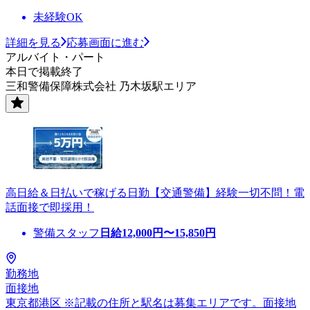
未経験OK
詳細を見る
応募画面に進む
アルバイト・パート
本日で掲載終了
三和警備保障株式会社 乃木坂駅エリア
高日給＆日払いで稼げる日勤【交通警備】経験一切不問！電
話面接で即採用！
警備スタッフ
日給
12,000
円〜
15,850
円
勤務地
面接地
東京都港区 ※記載の住所と駅名は募集エリアです。面接地