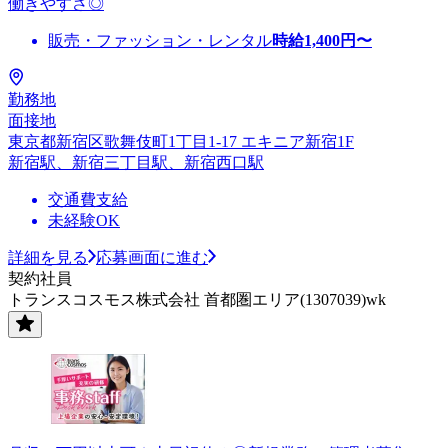
働きやすさ◎
販売・ファッション・レンタル
時給
1,400
円〜
勤務地
面接地
東京都新宿区歌舞伎町1丁目1-17 エキニア新宿1F
新宿駅、新宿三丁目駅、新宿西口駅
交通費支給
未経験OK
詳細を見る
応募画面に進む
契約社員
トランスコスモス株式会社 首都圏エリア(1307039)wk