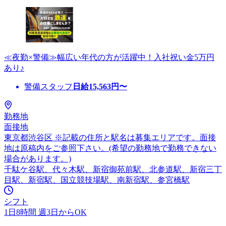
≪夜勤×警備≫幅広い年代の方が活躍中！入社祝い金5万円
あり♪
警備スタッフ
日給
15,563
円〜
勤務地
面接地
東京都渋谷区 ※記載の住所と駅名は募集エリアです。面接
地は原稿内をご参照下さい。(希望の勤務地で勤務できない
場合があります。)
千駄ケ谷駅、代々木駅、新宿御苑前駅、北参道駅、新宿三丁
目駅、新宿駅、国立競技場駅、南新宿駅、参宮橋駅
シフト
1日8時間 週3日からOK