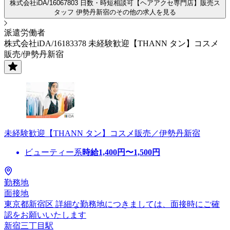
株式会社iDA/16067803 日数・時短相談可【ヘアアクセ専門店】販売ス
タッフ 伊勢丹新宿のその他の求人を見る
派遣労働者
株式会社iDA/16183378 未経験歓迎【THANN タン】コスメ
販売/伊勢丹新宿
未経験歓迎【THANN タン】コスメ販売／伊勢丹新宿
ビューティー系
時給
1,400
円〜
1,500
円
勤務地
面接地
東京都新宿区 詳細な勤務地につきましては、面接時にご確
認をお願いいたします
新宿三丁目駅