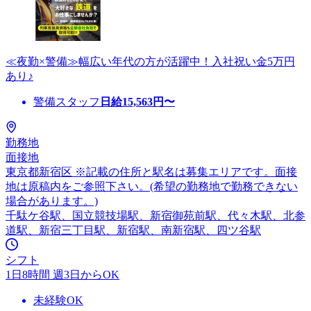
≪夜勤×警備≫幅広い年代の方が活躍中！入社祝い金5万円
あり♪
警備スタッフ
日給
15,563
円〜
勤務地
面接地
東京都新宿区 ※記載の住所と駅名は募集エリアです。面接
地は原稿内をご参照下さい。(希望の勤務地で勤務できない
場合があります。)
千駄ケ谷駅、国立競技場駅、新宿御苑前駅、代々木駅、北参
道駅、新宿三丁目駅、新宿駅、南新宿駅、四ツ谷駅
シフト
1日8時間 週3日からOK
未経験OK