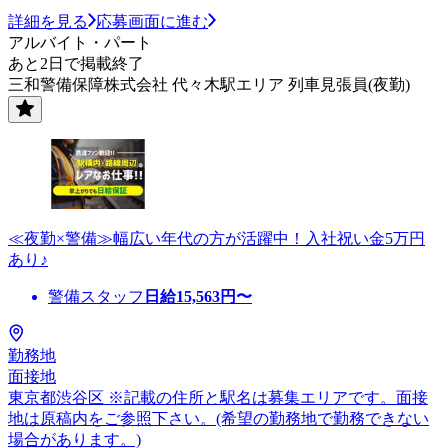
詳細を見る
応募画面に進む
アルバイト・パート
あと2日で掲載終了
三和警備保障株式会社 代々木駅エリア 列車見張員(夜勤)
≪夜勤×警備≫幅広い年代の方が活躍中！入社祝い金5万円
あり♪
警備スタッフ
日給
15,563
円〜
勤務地
面接地
東京都渋谷区 ※記載の住所と駅名は募集エリアです。面接
地は原稿内をご参照下さい。(希望の勤務地で勤務できない
場合があります。)