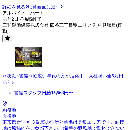
詳細を見る
応募画面に進む
アルバイト・パート
あと2日で掲載終了
三和警備保障株式会社 四谷三丁目駅エリア 列車見張員(夜
勤)
≪夜勤×警備≫幅広い年代の方が活躍中！入社祝い金5万円
あり♪
警備スタッフ
日給
15,563
円〜
勤務地
面接地
東京都新宿区 ※記載の住所と駅名は募集エリアです。面接
地は原稿内をご参照下さい。(希望の勤務地で勤務できない