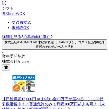
シフト
週3日からOK
交通費支給
未経験OK
詳細を見る
応募画面に進む
株式会社iDA/16183378 未経験歓迎【THANN タン】コスメ販売/伊勢丹
新宿のその他の求人を見る
業務委託契約
株式会社A-crew
【日給保証15,000円 or お祝い金10万円が選べる！】＼30代
多数活躍中！／普通免許のみで月収100万円超えも可！《未