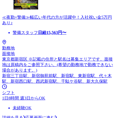
≪夜勤×警備≫幅広い年代の方が活躍中！入社祝い金5万円
あり♪
警備スタッフ
日給
15,563
円〜
勤務地
面接地
東京都新宿区 ※記載の住所と駅名は募集エリアです。面接
地は原稿内をご参照下さい。(希望の勤務地で勤務できない
場合があります。)
新宿三丁目駅、新宿御苑前駅、新宿駅、東新宿駅、代々木
駅、新宿西口駅、西武新宿駅、千駄ケ谷駅、新大久保駅
シフト
1日8時間 週3日からOK
未経験OK
詳細を見る
応募画面に進む