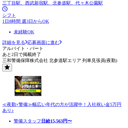
三丁目駅、西武新宿駅、北参道駅、代々木公園駅
シフト
1日8時間 週3日からOK
未経験OK
詳細を見る
応募画面に進む
アルバイト・パート
あと2日で掲載終了
三和警備保障株式会社 北参道駅エリア 列車見張員(夜勤)
≪夜勤×警備≫幅広い年代の方が活躍中！入社祝い金5万円
あり♪
警備スタッフ
日給
15,563
円〜