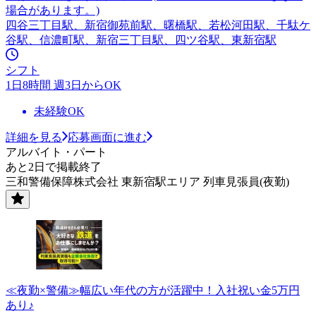
場合があります。)
四谷三丁目駅、新宿御苑前駅、曙橋駅、若松河田駅、千駄ケ
谷駅、信濃町駅、新宿三丁目駅、四ツ谷駅、東新宿駅
シフト
1日8時間 週3日からOK
未経験OK
詳細を見る
応募画面に進む
アルバイト・パート
あと2日で掲載終了
三和警備保障株式会社 東新宿駅エリア 列車見張員(夜勤)
≪夜勤×警備≫幅広い年代の方が活躍中！入社祝い金5万円
あり♪