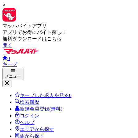
×
マッハバイトアプリ
アプリでお得にバイト探し！
無料ダウンロードはこちら
開く
0
キープ
メニュー
キープした求人を見る
0
検索履歴
新規会員登録(無料)
ログイン
ヘルプ
エリアから探す
駅から探す