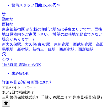
警備スタッフ
日給
15,563
円〜
勤務地
面接地
東京都新宿区 ※記載の住所と駅名は募集エリアです。面接
地は原稿内をご参照下さい。(希望の勤務地で勤務できない
場合があります。)
新大久保駅、大久保(東京)駅、東新宿駅、西武新宿駅、高田
馬場駅、新宿駅、新宿三丁目駅、西新宿駅、面影橋駅
シフト
1日8時間 週3日からOK
未経験OK
詳細を見る
応募画面に進む
アルバイト・パート
あと2日で掲載終了
三和警備保障株式会社 千駄ケ谷駅エリア 列車見張員(夜勤)