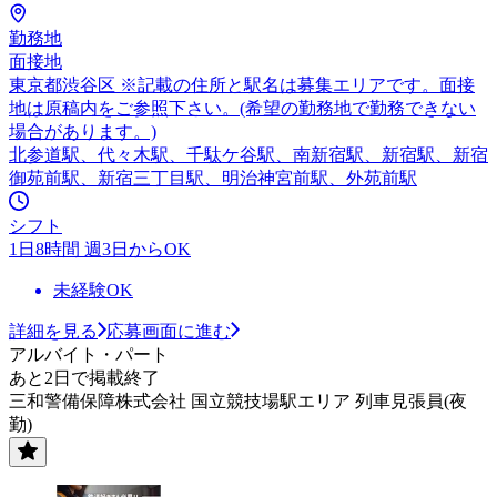
勤務地
面接地
東京都渋谷区 ※記載の住所と駅名は募集エリアです。面接
地は原稿内をご参照下さい。(希望の勤務地で勤務できない
場合があります。)
北参道駅、代々木駅、千駄ケ谷駅、南新宿駅、新宿駅、新宿
御苑前駅、新宿三丁目駅、明治神宮前駅、外苑前駅
シフト
1日8時間 週3日からOK
未経験OK
詳細を見る
応募画面に進む
アルバイト・パート
あと2日で掲載終了
三和警備保障株式会社 国立競技場駅エリア 列車見張員(夜
勤)