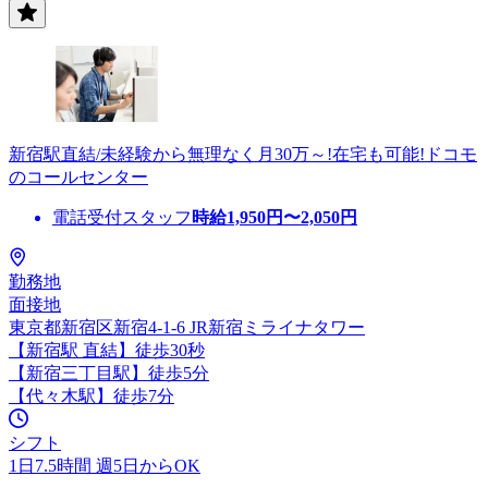
新宿駅直結/未経験から無理なく月30万～!在宅も可能!ドコモ
のコールセンター
電話受付スタッフ
時給
1,950
円〜
2,050
円
勤務地
面接地
東京都新宿区新宿4-1-6 JR新宿ミライナタワー
【新宿駅 直結】徒歩30秒
【新宿三丁目駅】徒歩5分
【代々木駅】徒歩7分
シフト
1日7.5時間 週5日からOK