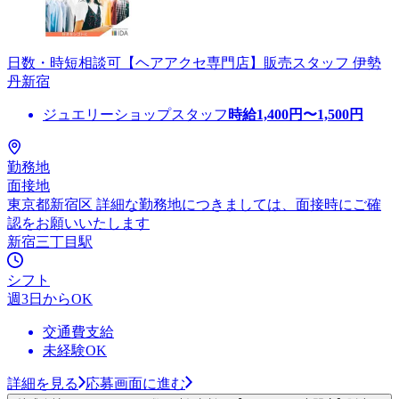
日数・時短相談可【ヘアアクセ専門店】販売スタッフ 伊勢
丹新宿
ジュエリーショップスタッフ
時給
1,400
円〜
1,500
円
勤務地
面接地
東京都新宿区 詳細な勤務地につきましては、面接時にご確
認をお願いいたします
新宿三丁目駅
シフト
週3日からOK
交通費支給
未経験OK
詳細を見る
応募画面に進む