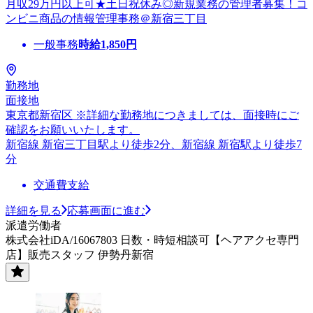
月収29万円以上可★土日祝休み◎新規業務の管理者募集！コ
ンビニ商品の情報管理事務＠新宿三丁目
一般事務
時給
1,850
円
勤務地
面接地
東京都新宿区 ※詳細な勤務地につきましては、面接時にご
確認をお願いいたします。
新宿線 新宿三丁目駅より徒歩2分、新宿線 新宿駅より徒歩7
分
交通費支給
詳細を見る
応募画面に進む
派遣労働者
株式会社iDA/16067803 日数・時短相談可【ヘアアクセ専門
店】販売スタッフ 伊勢丹新宿