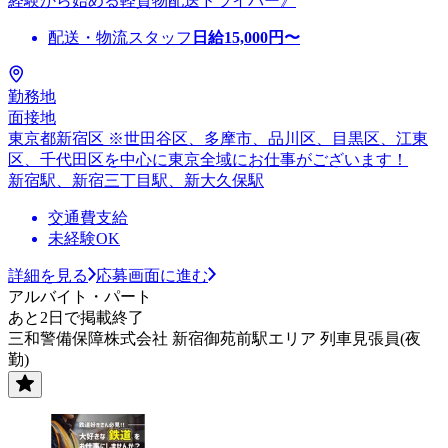
経験から始める軽貨物配送ドライバー》
配送・物流スタッフ
日給
15,000
円〜
勤務地
面接地
東京都新宿区 ※世田谷区、多摩市、品川区、目黒区、江東
区、千代田区を中心に東京全域にお仕事がございます！
新宿駅、新宿三丁目駅、新大久保駅
交通費支給
未経験OK
詳細を見る
応募画面に進む
アルバイト・パート
あと2日で掲載終了
三和警備保障株式会社 新宿御苑前駅エリア 列車見張員(夜
勤)