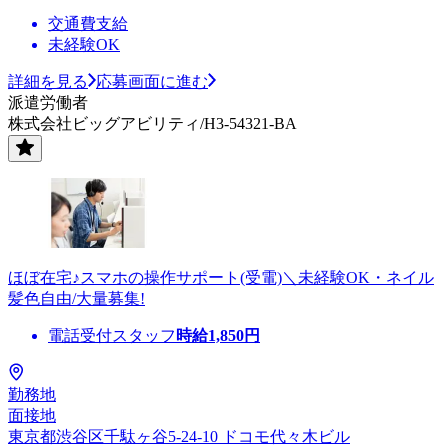
交通費支給
未経験OK
詳細を見る
応募画面に進む
派遣労働者
株式会社ビッグアビリティ/H3-54321-BA
ほぼ在宅♪スマホの操作サポート(受電)＼未経験OK・ネイル
髪色自由/大量募集!
電話受付スタッフ
時給
1,850
円
勤務地
面接地
東京都渋谷区千駄ヶ谷5-24-10 ドコモ代々木ビル