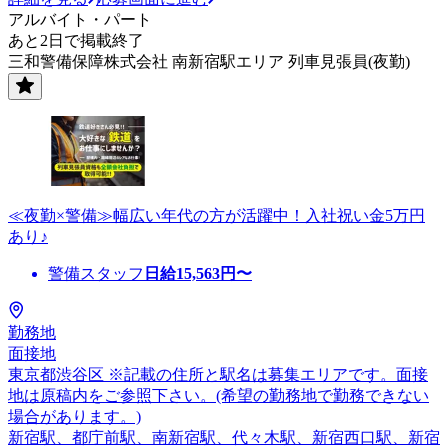
アルバイト・パート
あと2日で掲載終了
三和警備保障株式会社 南新宿駅エリア 列車見張員(夜勤)
≪夜勤×警備≫幅広い年代の方が活躍中！入社祝い金5万円
あり♪
警備スタッフ
日給
15,563
円〜
勤務地
面接地
東京都渋谷区 ※記載の住所と駅名は募集エリアです。面接
地は原稿内をご参照下さい。(希望の勤務地で勤務できない
場合があります。)
新宿駅、都庁前駅、南新宿駅、代々木駅、新宿西口駅、新宿