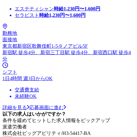
エステティシャン
時給
1,230
円〜
1,600
円
セラピスト
時給
1,230
円〜
1,600
円
勤務地
面接地
東京都新宿区歌舞伎町1-5-9 ノアビル5F
新宿駅 徒歩4分、新宿三丁目駅 徒歩4分、新宿西口駅 徒歩4
分
シフト
1日4時間 週3日からOK
交通費支給
未経験OK
詳細を見る
応募画面に進む
以下の求人はいかがですか？
条件を緩めてヒットした求人情報をピックアップ
派遣労働者
株式会社ビッグアビリティ/H3-54417-BA