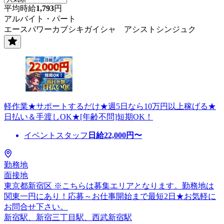
平均時給
1,793
円
アルバイト・パート
エースパワーカブシキガイシャ アシストシンジュク
軽作業★サポートするだけ★週5日なら10万円以上稼げる★
日払い＆手渡しOK★[年齢不問]短期OK！
イベントスタッフ
日給
22,000
円〜
勤務地
面接地
東京都新宿区 ※こちらは募集エリアとなります。勤務地は
関東一円にあり！応募～お仕事開始まで最短2日★お気軽に
お問合せ下さい。
新宿駅、新宿三丁目駅、西武新宿駅