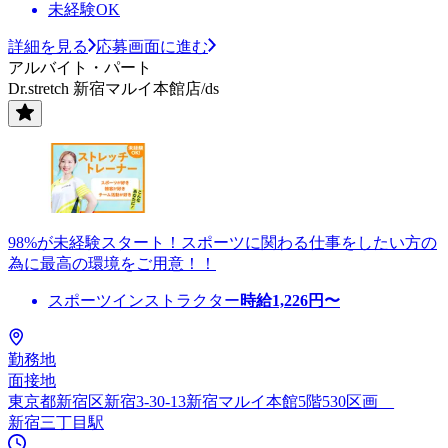
未経験OK
詳細を見る
応募画面に進む
アルバイト・パート
Dr.stretch 新宿マルイ本館店/ds
98%が未経験スタート！スポーツに関わる仕事をしたい方の
為に最高の環境をご用意！！
スポーツインストラクター
時給
1,226
円〜
勤務地
面接地
東京都新宿区新宿3-30-13新宿マルイ本館5階530区画__
新宿三丁目駅