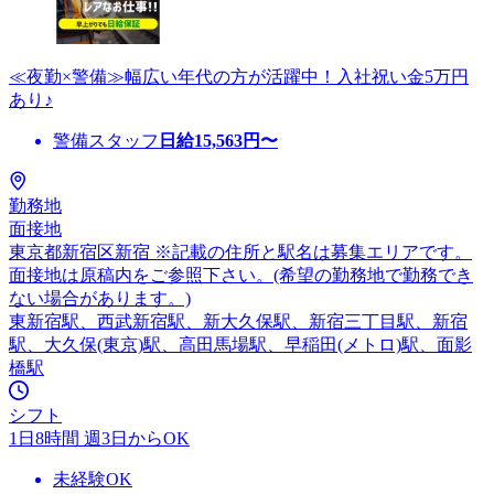
≪夜勤×警備≫幅広い年代の方が活躍中！入社祝い金5万円
あり♪
警備スタッフ
日給
15,563
円〜
勤務地
面接地
東京都新宿区新宿 ※記載の住所と駅名は募集エリアです。
面接地は原稿内をご参照下さい。(希望の勤務地で勤務でき
ない場合があります。)
東新宿駅、西武新宿駅、新大久保駅、新宿三丁目駅、新宿
駅、大久保(東京)駅、高田馬場駅、早稲田(メトロ)駅、面影
橋駅
シフト
1日8時間 週3日からOK
未経験OK