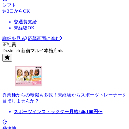
シフト
週3日からOK
交通費支給
未経験OK
詳細を見る
応募画面に進む
正社員
Dr.stretch 新宿マルイ本館店/ds
異業種からの転職も多数！未経験からスポーツトレーナーを
目指しませんか？
スポーツインストラクター
月給
246,100
円〜
勤務地