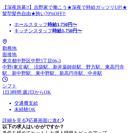
【深夜急募!!】吉野家で働こう★深夜で時給ガッツリUP!★
髪型髪色自由★賄い70%OFF!!
ホールスタッフ
時給
1,750
円〜
キッチンスタッフ
時給
1,750
円〜
勤務地
面接地
東京都中野区中野5丁目66-3
中野(東京)駅、沼袋駅、新井薬師前駅、野方駅、東高円寺
駅、新中野駅、東中野駅、新高円寺駅、中井駅
シフト
1日3時間 週2日からOK
交通費支給
未経験OK
詳細を見る
応募画面に進む
以下の求人はいかがですか？
条件を緩めてヒットした求人情報をピックアップ