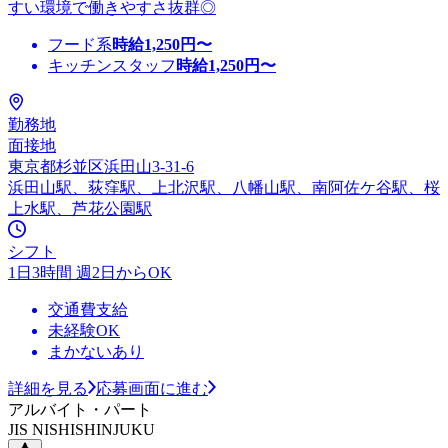
すい環境で働きやすさ抜群◎
フード系
時給
1,250
円〜
キッチンスタッフ
時給
1,250
円〜
勤務地
面接地
東京都杉並区浜田山3-31-6
浜田山駅、荻窪駅、上北沢駅、八幡山駅、南阿佐ケ谷駅、桜
上水駅、芦花公園駅
シフト
1日3時間 週2日からOK
交通費支給
未経験OK
まかないあり
詳細を見る
応募画面に進む
アルバイト・パート
JIS NISHISHINJUKU