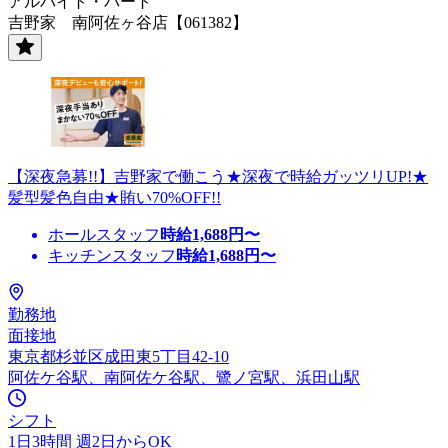
アルバイト・パート
吉野家 南阿佐ヶ谷店【061382】
【深夜急募!!】吉野家で働こう★深夜で時給ガッツリUP!★
髪型髪色自由★賄い70%OFF!!
ホールスタッフ
時給
1,688
円〜
キッチンスタッフ
時給
1,688
円〜
勤務地
面接地
東京都杉並区成田東5丁目42-10
阿佐ケ谷駅、南阿佐ケ谷駅、鷺ノ宮駅、浜田山駅
シフト
1日3時間 週2日からOK