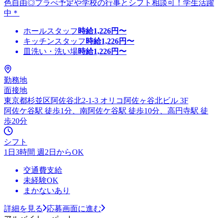
色自由◎プラぺ予定や学校の行事とシフト相談可！学生活躍
中＊
ホールスタッフ
時給
1,226
円〜
キッチンスタッフ
時給
1,226
円〜
皿洗い・洗い場
時給
1,226
円〜
勤務地
面接地
東京都杉並区阿佐谷北2-1-3 オリコ阿佐ヶ谷北ビル 3F
阿佐ケ谷駅 徒歩1分、南阿佐ケ谷駅 徒歩10分、高円寺駅 徒
歩20分
シフト
1日3時間 週2日からOK
交通費支給
未経験OK
まかないあり
詳細を見る
応募画面に進む