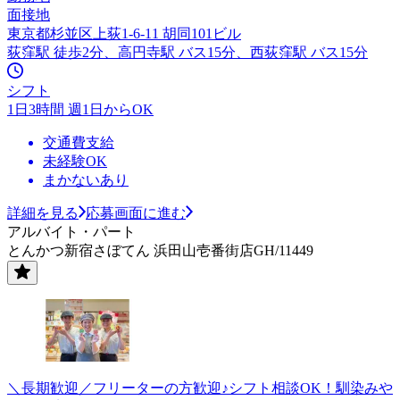
面接地
東京都杉並区上荻1-6-11 胡同101ビル
荻窪駅 徒歩2分、高円寺駅 バス15分、西荻窪駅 バス15分
シフト
1日3時間 週1日からOK
交通費支給
未経験OK
まかないあり
詳細を見る
応募画面に進む
アルバイト・パート
とんかつ新宿さぼてん 浜田山壱番街店GH/11449
＼長期歓迎／フリーターの方歓迎♪シフト相談OK！馴染みや