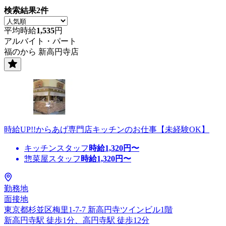
検索結果
2
件
平均時給
1,535
円
アルバイト・パート
福のから 新高円寺店
時給UP!!からあげ専門店キッチンのお仕事【未経験OK】
キッチンスタッフ
時給
1,320
円〜
惣菜屋スタッフ
時給
1,320
円〜
勤務地
面接地
東京都杉並区梅里1-7-7 新高円寺ツインビル1階
新高円寺駅 徒歩1分、高円寺駅 徒歩12分