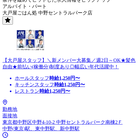
アルバイト・パート
大戸屋ごはん処 中野セントラルパーク店
【大戸屋スタッフ】＼新メンバー大募集／週2日～OK★髪色
自由★前払い(稼働分)制度あり◎幅広い年代活躍中！
ホールスタッフ
時給
1,250
円〜
キッチンスタッフ
時給
1,250
円〜
レストラン
時給
1,250
円〜
勤務地
面接地
東京都中野区中野4-10-2 中野セントラルパーク南棟2Ｆ
中野(東京)駅、東中野駅、新中野駅