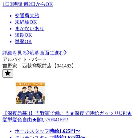
1日3時間 週2日からOK
交通費支給
未経験OK
まかないあり
短期OK
単発OK
詳細を見る
応募画面に進む
アルバイト・パート
吉野家 西荻窪駅前店【041483】
【深夜急募!!】吉野家で働こう★深夜で時給ガッツリUP!★
髪型髪色自由★賄い70%OFF!!
ホールスタッフ
時給
1,625
円〜
キッチンスタッフ
時給
1,625
円〜