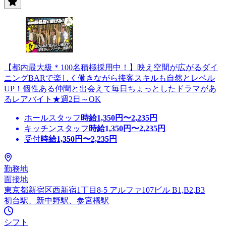
【都内最大級＊100名積極採用中！】映え空間が広がるダイ
ニングBARで楽しく働きながら接客スキルも自然とレベル
UP！個性ある仲間と出会えて毎日ちょっとしたドラマがあ
るレアバイト★週2日～OK
ホールスタッフ
時給
1,350
円〜
2,235
円
キッチンスタッフ
時給
1,350
円〜
2,235
円
受付
時給
1,350
円〜
2,235
円
勤務地
面接地
東京都新宿区西新宿1丁目8-5 アルファ107ビル B1,B2,B3
初台駅、新中野駅、参宮橋駅
シフト