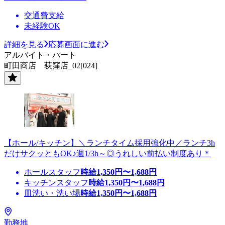
交通費支給
未経験OK
詳細を見る
応募画面に進む
アルバイト・パート
町田商店 荻窪店_02[024]
【ホール/キッチン】＼ランチタイム採用強化中／ランチ3h
だけサクッともOK♪週1/3h～◎うれしい前払い制度あり＊
ホールスタッフ
時給
1,350
円〜
1,688
円
キッチンスタッフ
時給
1,350
円〜
1,688
円
皿洗い・洗い場
時給
1,350
円〜
1,688
円
勤務地