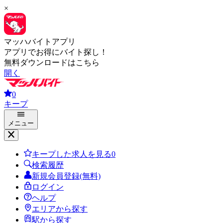
×
マッハバイトアプリ
アプリでお得にバイト探し！
無料ダウンロードはこちら
開く
0
キープ
メニュー
キープした求人を見る
0
検索履歴
新規会員登録(無料)
ログイン
ヘルプ
エリアから探す
駅から探す