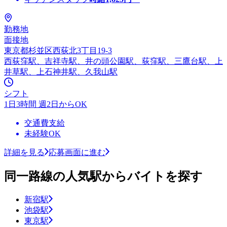
勤務地
面接地
東京都杉並区西荻北3丁目19-3
西荻窪駅、吉祥寺駅、井の頭公園駅、荻窪駅、三鷹台駅、上
井草駅、上石神井駅、久我山駅
シフト
1日3時間 週2日からOK
交通費支給
未経験OK
詳細を見る
応募画面に進む
同一路線の人気駅からバイトを探す
新宿駅
池袋駅
東京駅