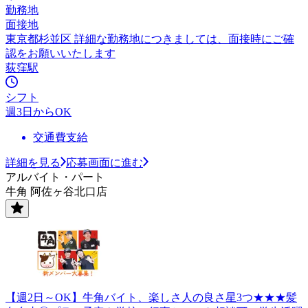
勤務地
面接地
東京都杉並区 詳細な勤務地につきましては、面接時にご確
認をお願いいたします
荻窪駅
シフト
週3日からOK
交通費支給
詳細を見る
応募画面に進む
アルバイト・パート
牛角 阿佐ヶ谷北口店
【週2日～OK】牛角バイト、楽しさ人の良さ星3つ★★★髪