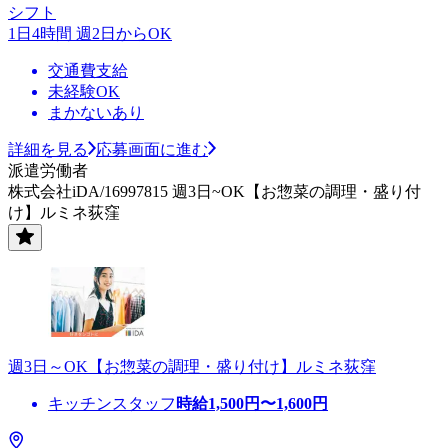
シフト
1日4時間 週2日からOK
交通費支給
未経験OK
まかないあり
詳細を見る
応募画面に進む
派遣労働者
株式会社iDA/16997815 週3日~OK【お惣菜の調理・盛り付
け】ルミネ荻窪
週3日～OK【お惣菜の調理・盛り付け】ルミネ荻窪
キッチンスタッフ
時給
1,500
円〜
1,600
円