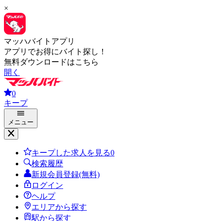
×
マッハバイトアプリ
アプリでお得にバイト探し！
無料ダウンロードはこちら
開く
0
キープ
メニュー
キープした求人を見る
0
検索履歴
新規会員登録(無料)
ログイン
ヘルプ
エリアから探す
駅から探す