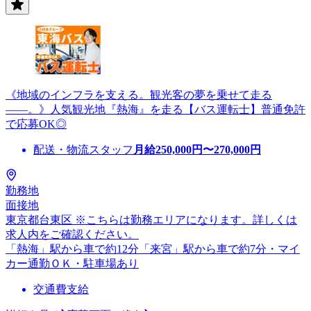
《地域のインフラを支える。観光客の夢を乗せて走る
――。》人気観光地『熱海』を走る【バス運転士】普通免許
で応募OK◎
配送・物流スタッフ
月給
250,000
円〜
270,000
円
勤務地
面接地
東京都台東区 ※こちらは勤務エリアになります。詳しくは
求人内をご確認ください。
「熱海」駅から車で約12分「来宮」駅から車で約7分・マイ
カー通勤ＯＫ・駐車場あり
交通費支給