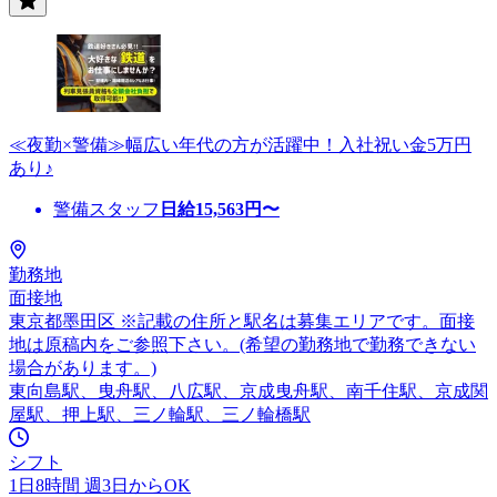
≪夜勤×警備≫幅広い年代の方が活躍中！入社祝い金5万円
あり♪
警備スタッフ
日給
15,563
円〜
勤務地
面接地
東京都墨田区 ※記載の住所と駅名は募集エリアです。面接
地は原稿内をご参照下さい。(希望の勤務地で勤務できない
場合があります。)
東向島駅、曳舟駅、八広駅、京成曳舟駅、南千住駅、京成関
屋駅、押上駅、三ノ輪駅、三ノ輪橋駅
シフト
1日8時間 週3日からOK