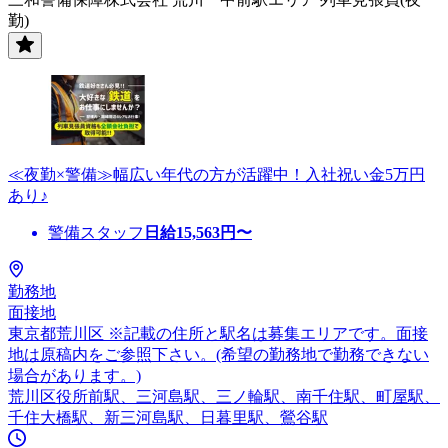
勤)
≪夜勤×警備≫幅広い年代の方が活躍中！入社祝い金5万円
あり♪
警備スタッフ
日給
15,563
円〜
勤務地
面接地
東京都荒川区 ※記載の住所と駅名は募集エリアです。面接
地は原稿内をご参照下さい。(希望の勤務地で勤務できない
場合があります。)
荒川区役所前駅、三河島駅、三ノ輪駅、南千住駅、町屋駅、
千住大橋駅、新三河島駅、日暮里駅、鶯谷駅