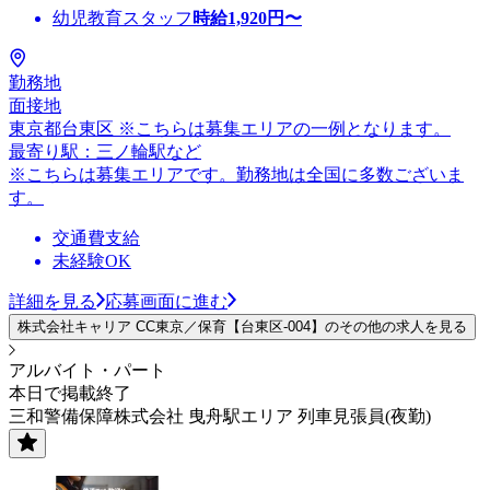
幼児教育スタッフ
時給
1,920
円〜
勤務地
面接地
東京都台東区 ※こちらは募集エリアの一例となります。
最寄り駅：三ノ輪駅など
※こちらは募集エリアです。勤務地は全国に多数ございま
す。
交通費支給
未経験OK
詳細を見る
応募画面に進む
株式会社キャリア CC東京／保育【台東区-004】のその他の求人を見る
アルバイト・パート
本日で掲載終了
三和警備保障株式会社 曳舟駅エリア 列車見張員(夜勤)