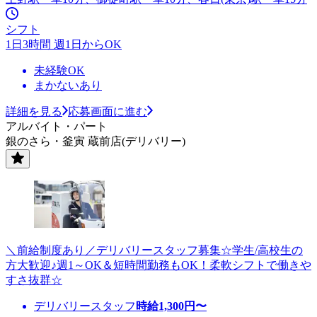
シフト
1日3時間 週1日からOK
未経験OK
まかないあり
詳細を見る
応募画面に進む
アルバイト・パート
銀のさら・釜寅 蔵前店(デリバリー)
＼前給制度あり／デリバリースタッフ募集☆学生/高校生の
方大歓迎♪週1～OK＆短時間勤務もOK！柔軟シフトで働きや
すさ抜群☆
デリバリースタッフ
時給
1,300
円〜