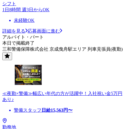
シフト
1日8時間 週3日からOK
未経験OK
詳細を見る
応募画面に進む
アルバイト・パート
本日で掲載終了
三和警備保障株式会社 京成曳舟駅エリア 列車見張員(夜勤)
≪夜勤×警備≫幅広い年代の方が活躍中！入社祝い金5万円
あり♪
警備スタッフ
日給
15,563
円〜
勤務地