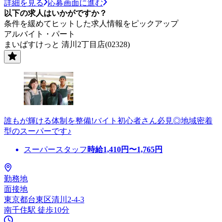
詳細を見る
応募画面に進む
以下の求人はいかがですか？
条件を緩めてヒットした求人情報をピックアップ
アルバイト・パート
まいばすけっと 清川2丁目店(02328)
誰もが輝ける体制を整備!バイト初心者さん必見◎地域密着
型のスーパーです♪
スーパースタッフ
時給
1,410
円〜
1,765
円
勤務地
面接地
東京都台東区清川2-4-3
南千住駅 徒歩10分