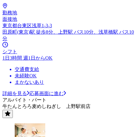
勤務地
面接地
東京都台東区浅草1-3-3
田原町(東京)駅 徒歩8分、上野駅 バス10分、浅草橋駅 バス10
分
シフト
1日3時間 週1日からOK
交通費支給
未経験OK
まかないあり
詳細を見る
応募画面に進む
アルバイト・パート
牛たんとろろ麦めしねぎし 上野駅前店