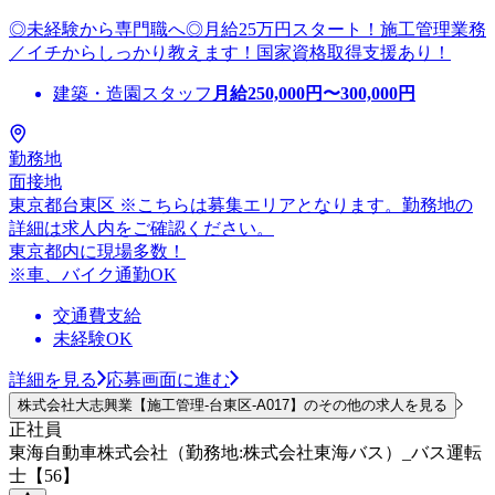
◎未経験から専門職へ◎月給25万円スタート！施工管理業務
／イチからしっかり教えます！国家資格取得支援あり！
建築・造園スタッフ
月給
250,000
円〜
300,000
円
勤務地
面接地
東京都台東区 ※こちらは募集エリアとなります。勤務地の
詳細は求人内をご確認ください。
東京都内に現場多数！
※車、バイク通勤OK
交通費支給
未経験OK
詳細を見る
応募画面に進む
株式会社大志興業【施工管理-台東区-A017】のその他の求人を見る
正社員
東海自動車株式会社（勤務地:株式会社東海バス）_バス運転
士【56】