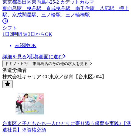
東京都墨田区東向島4-25-2 カデットカルマ
東向島駅、曳舟駅、京成曳舟駅、南千住駅、八広駅、押上
駅、京成関屋駅、三ノ輪駅、三ノ輪橋駅
シフト
1日2時間 週3日からOK
未経験OK
詳細を見る
応募画面に進む
ドミノ・ピザ 東向島店のその他の求人を見る
派遣労働者
株式会社キャリア CC東京／保育【台東区-004】
台東区／子どもたち一人ひとりに寄り添う保育を実践♪【派
遣社員】※資格必須