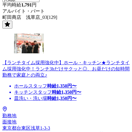
平均時給
1,791
円
アルバイト・パート
町田商店 浅草店_03[129]
【ランチタイム採用強化中】ホール・キッチン★ランチタイ
ム採用強化中！ランチ3hだけサクッと◎、お昼だけの短時間
勤務で家庭との両立♪
ホールスタッフ
時給
1,350
円〜
キッチンスタッフ
時給
1,350
円〜
皿洗い・洗い場
時給
1,350
円〜
勤務地
面接地
東京都台東区浅草1-3-3