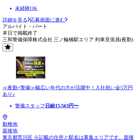
未経験OK
詳細を見る
応募画面に進む
アルバイト・パート
本日で掲載終了
三和警備保障株式会社 三ノ輪橋駅エリア 列車見張員(夜勤)
≪夜勤×警備≫幅広い年代の方が活躍中！入社祝い金5万円
あり♪
警備スタッフ
日給
15,563
円〜
勤務地
面接地
東京都荒川区 ※記載の住所と駅名は募集エリアです。面接