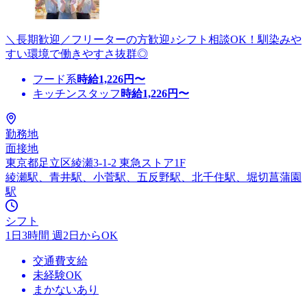
＼長期歓迎／フリーターの方歓迎♪シフト相談OK！馴染みや
すい環境で働きやすさ抜群◎
フード系
時給
1,226
円〜
キッチンスタッフ
時給
1,226
円〜
勤務地
面接地
東京都足立区綾瀬3-1-2 東急ストア1F
綾瀬駅、青井駅、小菅駅、五反野駅、北千住駅、堀切菖蒲園
駅
シフト
1日3時間 週2日からOK
交通費支給
未経験OK
まかないあり