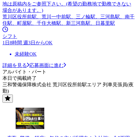
地は原稿内をご参照下さい。(希望の勤務地で勤務できない
場合があります。)
荒川区役所前駅、荒川一中前駅、三ノ輪駅、三河島駅、南千
住駅、町屋駅、千住大橋駅、新三河島駅、日暮里駅
シフト
1日8時間 週3日からOK
未経験OK
詳細を見る
応募画面に進む
アルバイト・パート
本日で掲載終了
三和警備保障株式会社 荒川区役所前駅エリア 列車見張員(夜
勤)