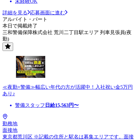
未経験OK
詳細を見る
応募画面に進む
アルバイト・パート
本日で掲載終了
三和警備保障株式会社 荒川二丁目駅エリア 列車見張員(夜
勤)
≪夜勤×警備≫幅広い年代の方が活躍中！入社祝い金5万円
あり♪
警備スタッフ
日給
15,563
円〜
勤務地
面接地
東京都荒川区 ※記載の住所と駅名は募集エリアです。面接