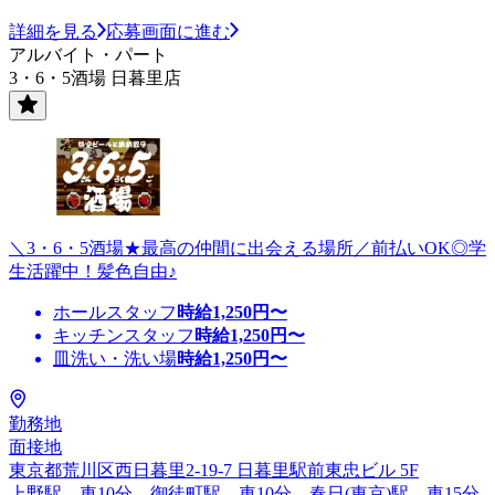
詳細を見る
応募画面に進む
アルバイト・パート
3・6・5酒場 日暮里店
＼3・6・5酒場★最高の仲間に出会える場所／前払いOK◎学
生活躍中！髪色自由♪
ホールスタッフ
時給
1,250
円〜
キッチンスタッフ
時給
1,250
円〜
皿洗い・洗い場
時給
1,250
円〜
勤務地
面接地
東京都荒川区西日暮里2-19-7 日暮里駅前東忠ビル 5F
上野駅 車10分、御徒町駅 車10分、春日(東京)駅 車15分