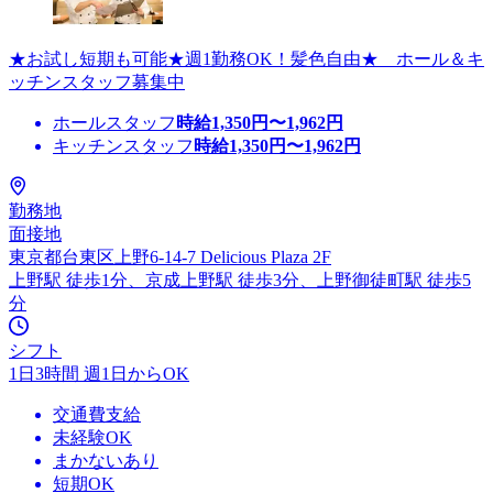
★お試し短期も可能★週1勤務OK！髪色自由★ ホール＆キ
ッチンスタッフ募集中
ホールスタッフ
時給
1,350
円〜
1,962
円
キッチンスタッフ
時給
1,350
円〜
1,962
円
勤務地
面接地
東京都台東区上野6-14-7 Delicious Plaza 2F
上野駅 徒歩1分、京成上野駅 徒歩3分、上野御徒町駅 徒歩5
分
シフト
1日3時間 週1日からOK
交通費支給
未経験OK
まかないあり
短期OK