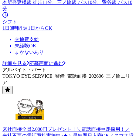
本所吾妻橋駅 徒歩11分、三ノ輪駅 バス10分、鶯谷駅 バス10
分
シフト
1日3時間 週1日からOK
交通費支給
未経験OK
まかないあり
詳細を見る
応募画面に進む
アルバイト・パート
TOKYO EYE SERVICE_警備_電話面接_202606_三ノ輪エリ
ア
来社面接全員2,000円プレゼント！＼電話面接⇒即採用！／
来社不要の電話面接実施中♪★＼最短即日入寮OK／スマホ貸