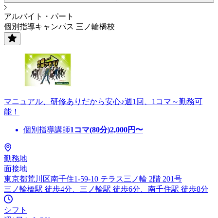
アルバイト・パート
個別指導キャンパス 三ノ輪橋校
マニュアル、研修ありだから安心♪週1回、1コマ～勤務可
能！
個別指導講師
1コマ(80分)
2,000
円〜
勤務地
面接地
東京都荒川区南千住1-59-10 テラス三ノ輪 2階 201号
三ノ輪橋駅 徒歩4分、三ノ輪駅 徒歩6分、南千住駅 徒歩8分
シフト