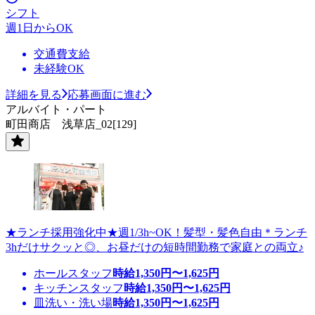
シフト
週1日からOK
交通費支給
未経験OK
詳細を見る
応募画面に進む
アルバイト・パート
町田商店 浅草店_02[129]
★ランチ採用強化中★週1/3h~OK！髪型・髪色自由＊ランチ
3hだけサクッと◎、お昼だけの短時間勤務で家庭との両立♪
ホールスタッフ
時給
1,350
円〜
1,625
円
キッチンスタッフ
時給
1,350
円〜
1,625
円
皿洗い・洗い場
時給
1,350
円〜
1,625
円