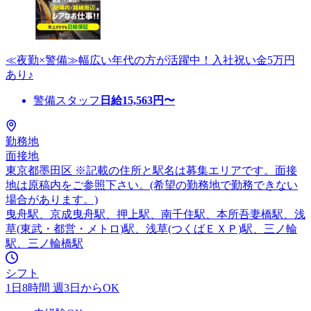
≪夜勤×警備≫幅広い年代の方が活躍中！入社祝い金5万円
あり♪
警備スタッフ
日給
15,563
円〜
勤務地
面接地
東京都墨田区 ※記載の住所と駅名は募集エリアです。面接
地は原稿内をご参照下さい。(希望の勤務地で勤務できない
場合があります。)
曳舟駅、京成曳舟駅、押上駅、南千住駅、本所吾妻橋駅、浅
草(東武・都営・メトロ)駅、浅草(つくばＥＸＰ)駅、三ノ輪
駅、三ノ輪橋駅
シフト
1日8時間 週3日からOK