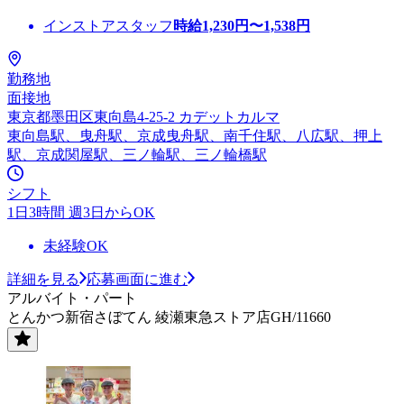
インストアスタッフ
時給
1,230
円〜
1,538
円
勤務地
面接地
東京都墨田区東向島4-25-2 カデットカルマ
東向島駅、曳舟駅、京成曳舟駅、南千住駅、八広駅、押上
駅、京成関屋駅、三ノ輪駅、三ノ輪橋駅
シフト
1日3時間 週3日からOK
未経験OK
詳細を見る
応募画面に進む
アルバイト・パート
とんかつ新宿さぼてん 綾瀬東急ストア店GH/11660