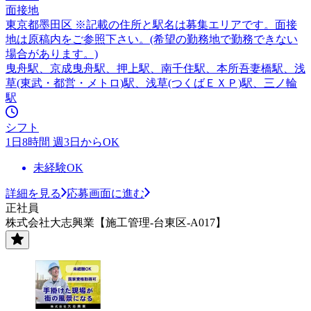
面接地
東京都墨田区 ※記載の住所と駅名は募集エリアです。面接
地は原稿内をご参照下さい。(希望の勤務地で勤務できない
場合があります。)
曳舟駅、京成曳舟駅、押上駅、南千住駅、本所吾妻橋駅、浅
草(東武・都営・メトロ)駅、浅草(つくばＥＸＰ)駅、三ノ輪
駅
シフト
1日8時間 週3日からOK
未経験OK
詳細を見る
応募画面に進む
正社員
株式会社大志興業【施工管理-台東区-A017】