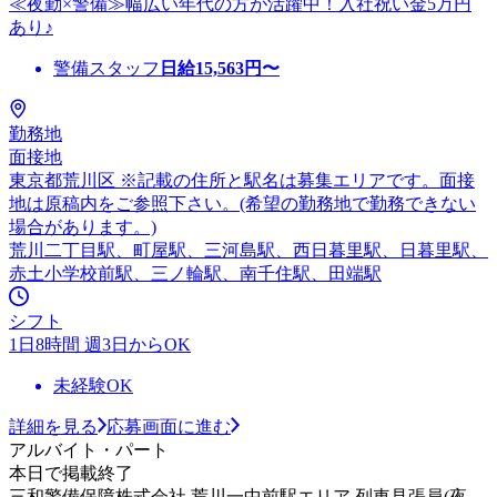
≪夜勤×警備≫幅広い年代の方が活躍中！入社祝い金5万円
あり♪
警備スタッフ
日給
15,563
円〜
勤務地
面接地
東京都荒川区 ※記載の住所と駅名は募集エリアです。面接
地は原稿内をご参照下さい。(希望の勤務地で勤務できない
場合があります。)
荒川二丁目駅、町屋駅、三河島駅、西日暮里駅、日暮里駅、
赤土小学校前駅、三ノ輪駅、南千住駅、田端駅
シフト
1日8時間 週3日からOK
未経験OK
詳細を見る
応募画面に進む
アルバイト・パート
本日で掲載終了
三和警備保障株式会社 荒川一中前駅エリア 列車見張員(夜