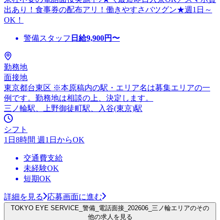
出あり！食事券の配布アリ！働きやすさバツグン★週1日～
OK！
警備スタッフ
日給
9,900
円〜
勤務地
面接地
東京都台東区 ※本原稿内の駅・エリア名は募集エリアの一
例です。勤務地は相談の上、決定します。
三ノ輪駅、上野御徒町駅、入谷(東京)駅
シフト
1日8時間 週1日からOK
交通費支給
未経験OK
短期OK
詳細を見る
応募画面に進む
TOKYO EYE SERVICE_警備_電話面接_202606_三ノ輪エリアのその
他の求人を見る