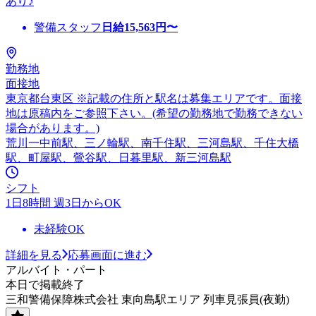
あり♪
警備スタッフ
日給
15,563
円〜
勤務地
面接地
東京都台東区 ※記載の住所と駅名は募集エリアです。面接
地は原稿内をご参照下さい。(希望の勤務地で勤務できない
場合があります。)
荒川一中前駅、三ノ輪駅、南千住駅、三河島駅、千住大橋
駅、町屋駅、鶯谷駅、日暮里駅、新三河島駅
シフト
1日8時間 週3日からOK
未経験OK
詳細を見る
応募画面に進む
アルバイト・パート
本日で掲載終了
三和警備保障株式会社 東向島駅エリア 列車見張員(夜勤)