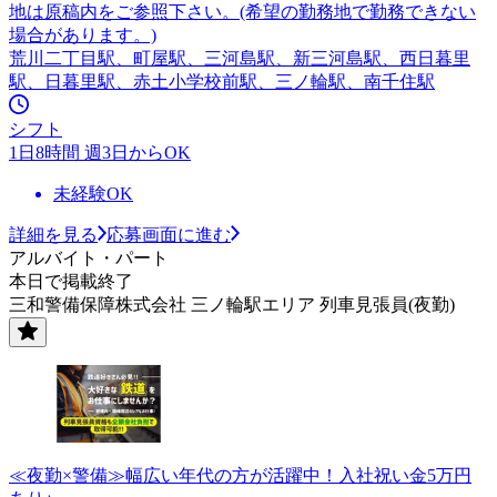
地は原稿内をご参照下さい。(希望の勤務地で勤務できない
場合があります。)
荒川二丁目駅、町屋駅、三河島駅、新三河島駅、西日暮里
駅、日暮里駅、赤土小学校前駅、三ノ輪駅、南千住駅
シフト
1日8時間 週3日からOK
未経験OK
詳細を見る
応募画面に進む
アルバイト・パート
本日で掲載終了
三和警備保障株式会社 三ノ輪駅エリア 列車見張員(夜勤)
≪夜勤×警備≫幅広い年代の方が活躍中！入社祝い金5万円