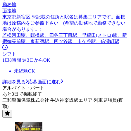
勤務地
面接地
東京都新宿区 ※記載の住所と駅名は募集エリアです。面接
地は原稿内をご参照下さい。(希望の勤務地で勤務できない
場合があります。)
若松河田駅、曙橋駅、四谷三丁目駅、早稲田(メトロ)駅、新
宿御苑前駅、東新宿駅、四ツ谷駅、市ケ谷駅、信濃町駅
シフト
1日8時間 週3日からOK
未経験OK
詳細を見る
応募画面に進む
アルバイト・パート
あと3日で掲載終了
三和警備保障株式会社 牛込神楽坂駅エリア 列車見張員(夜
勤)