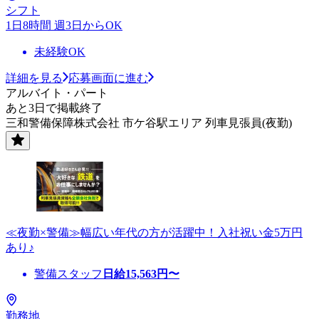
シフト
1日8時間 週3日からOK
未経験OK
詳細を見る
応募画面に進む
アルバイト・パート
あと3日で掲載終了
三和警備保障株式会社 市ケ谷駅エリア 列車見張員(夜勤)
≪夜勤×警備≫幅広い年代の方が活躍中！入社祝い金5万円
あり♪
警備スタッフ
日給
15,563
円〜
勤務地