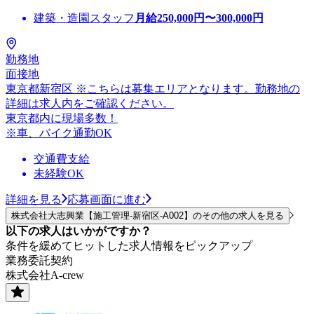
建築・造園スタッフ
月給
250,000
円〜
300,000
円
勤務地
面接地
東京都新宿区 ※こちらは募集エリアとなります。勤務地の
詳細は求人内をご確認ください。
東京都内に現場多数！
※車、バイク通勤OK
交通費支給
未経験OK
詳細を見る
応募画面に進む
株式会社大志興業【施工管理-新宿区-A002】のその他の求人を見る
以下の求人はいかがですか？
条件を緩めてヒットした求人情報をピックアップ
業務委託契約
株式会社A-crew