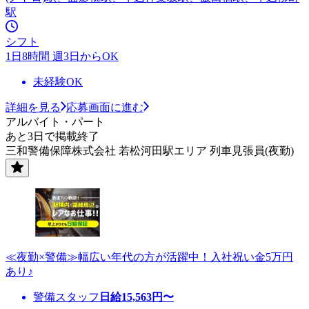
駅
シフト
1日8時間 週3日からOK
未経験OK
詳細を見る
応募画面に進む
アルバイト・パート
あと3日で掲載終了
三和警備保障株式会社 若松河田駅エリア 列車見張員(夜勤)
≪夜勤×警備≫幅広い年代の方が活躍中！入社祝い金5万円
あり♪
警備スタッフ
日給
15,563
円〜