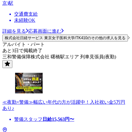
京)駅
交通費支給
未経験OK
詳細を見る
応募画面に進む
株式会社日経サービス 東京女子医科大学/TK410のその他の求人を見る
アルバイト・パート
あと3日で掲載終了
三和警備保障株式会社 曙橋駅エリア 列車見張員(夜勤)
≪夜勤×警備≫幅広い年代の方が活躍中！入社祝い金5万円
あり♪
警備スタッフ
日給
15,563
円〜