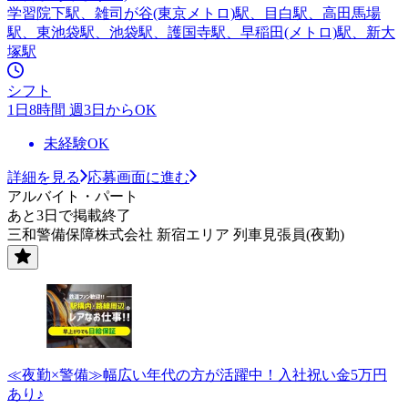
学習院下駅、雑司が谷(東京メトロ)駅、目白駅、高田馬場
駅、東池袋駅、池袋駅、護国寺駅、早稲田(メトロ)駅、新大
塚駅
シフト
1日8時間 週3日からOK
未経験OK
詳細を見る
応募画面に進む
アルバイト・パート
あと3日で掲載終了
三和警備保障株式会社 新宿エリア 列車見張員(夜勤)
≪夜勤×警備≫幅広い年代の方が活躍中！入社祝い金5万円
あり♪