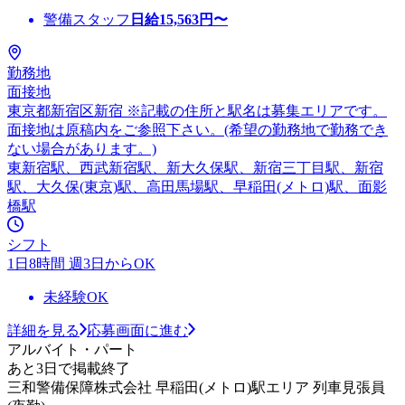
警備スタッフ
日給
15,563
円〜
勤務地
面接地
東京都新宿区新宿 ※記載の住所と駅名は募集エリアです。
面接地は原稿内をご参照下さい。(希望の勤務地で勤務でき
ない場合があります。)
東新宿駅、西武新宿駅、新大久保駅、新宿三丁目駅、新宿
駅、大久保(東京)駅、高田馬場駅、早稲田(メトロ)駅、面影
橋駅
シフト
1日8時間 週3日からOK
未経験OK
詳細を見る
応募画面に進む
アルバイト・パート
あと3日で掲載終了
三和警備保障株式会社 早稲田(メトロ)駅エリア 列車見張員