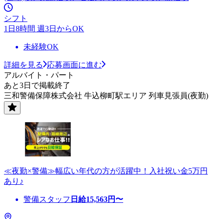
シフト
1日8時間 週3日からOK
未経験OK
詳細を見る
応募画面に進む
アルバイト・パート
あと3日で掲載終了
三和警備保障株式会社 牛込柳町駅エリア 列車見張員(夜勤)
≪夜勤×警備≫幅広い年代の方が活躍中！入社祝い金5万円
あり♪
警備スタッフ
日給
15,563
円〜