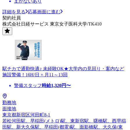
まかないあり
詳細を見る
応募画面に進む
契約社員
株式会社日経サービス 東京女子医科大学/TK410
駅チカで通勤快適♪ 未経験OK★大学内の見回り・案内など
施設警備！16H/日 × 月11～13回
警備スタッフ
時給
1,320
円〜
勤務地
面接地
東京都新宿区河田町8-1
若松河田駅、早稲田(メトロ)駅、東新宿駅、曙橋駅、西早稲
田駅、新大久保駅、早稲田(都電)駅、面影橋駅、大久保(東