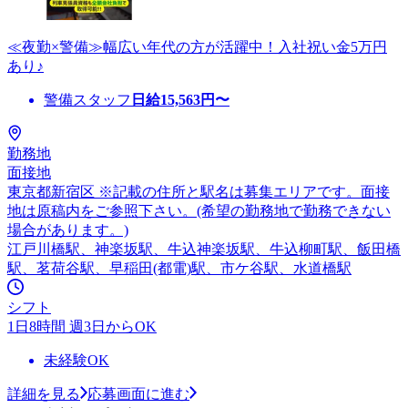
≪夜勤×警備≫幅広い年代の方が活躍中！入社祝い金5万円
あり♪
警備スタッフ
日給
15,563
円〜
勤務地
面接地
東京都新宿区 ※記載の住所と駅名は募集エリアです。面接
地は原稿内をご参照下さい。(希望の勤務地で勤務できない
場合があります。)
江戸川橋駅、神楽坂駅、牛込神楽坂駅、牛込柳町駅、飯田橋
駅、茗荷谷駅、早稲田(都電)駅、市ケ谷駅、水道橋駅
シフト
1日8時間 週3日からOK
未経験OK
詳細を見る
応募画面に進む