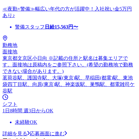
≪夜勤×警備≫幅広い年代の方が活躍中！入社祝い金5万円
あり♪
警備スタッフ
日給
15,563
円〜
勤務地
面接地
東京都文京区小日向 ※記載の住所と駅名は募集エリアで
す。面接地は原稿内をご参照下さい。(希望の勤務地で勤務
できない場合があります。)
茗荷谷駅、護国寺駅、大塚(東京)駅、早稲田(都電)駅、東池
袋四丁目駅、向原(東京)駅、神楽坂駅、巣鴨駅、都電雑司ケ
谷駅
シフト
1日8時間 週3日からOK
未経験OK
詳細を見る
応募画面に進む