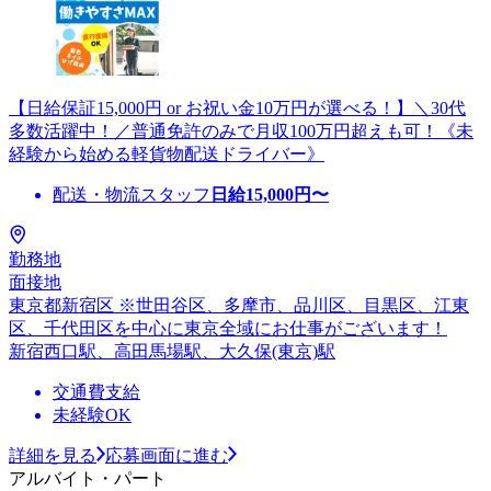
【日給保証15,000円 or お祝い金10万円が選べる！】＼30代
多数活躍中！／普通免許のみで月収100万円超えも可！《未
経験から始める軽貨物配送ドライバー》
配送・物流スタッフ
日給
15,000
円〜
勤務地
面接地
東京都新宿区 ※世田谷区、多摩市、品川区、目黒区、江東
区、千代田区を中心に東京全域にお仕事がございます！
新宿西口駅、高田馬場駅、大久保(東京)駅
交通費支給
未経験OK
詳細を見る
応募画面に進む
アルバイト・パート