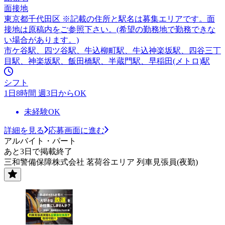
面接地
東京都千代田区 ※記載の住所と駅名は募集エリアです。面
接地は原稿内をご参照下さい。(希望の勤務地で勤務できな
い場合があります。)
市ケ谷駅、四ツ谷駅、牛込柳町駅、牛込神楽坂駅、四谷三丁
目駅、神楽坂駅、飯田橋駅、半蔵門駅、早稲田(メトロ)駅
シフト
1日8時間 週3日からOK
未経験OK
詳細を見る
応募画面に進む
アルバイト・パート
あと3日で掲載終了
三和警備保障株式会社 茗荷谷エリア 列車見張員(夜勤)