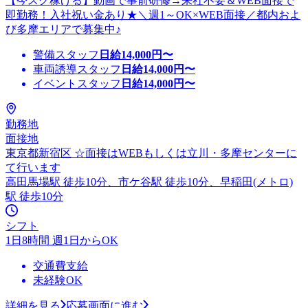
【今スグ稼げる】動画で事前研修→来社不要＆WEB面接で
即勤務！入社祝い金あり★＼週1～OK×WEB面接／都内およ
び多摩エリアで募集中♪
警備スタッフ
日給
14,000
円〜
車両誘導スタッフ
日給
14,000
円〜
イベントスタッフ
日給
14,000
円〜
勤務地
面接地
東京都新宿区 ☆面接はWEBもしくは立川・多摩センターに
て行います
高田馬場駅 徒歩10分、市ケ谷駅 徒歩10分、早稲田(メトロ)
駅 徒歩10分
シフト
1日8時間 週1日からOK
交通費支給
未経験OK
詳細を見る
応募画面に進む