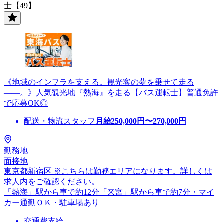
士【49】
《地域のインフラを支える。観光客の夢を乗せて走る
――。》人気観光地『熱海』を走る【バス運転士】普通免許
で応募OK◎
配送・物流スタッフ
月給
250,000
円〜
270,000
円
勤務地
面接地
東京都新宿区 ※こちらは勤務エリアになります。詳しくは
求人内をご確認ください。
「熱海」駅から車で約12分「来宮」駅から車で約7分・マイ
カー通勤ＯＫ・駐車場あり
交通費支給