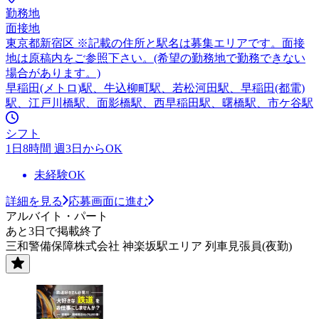
勤務地
面接地
東京都新宿区 ※記載の住所と駅名は募集エリアです。面接
地は原稿内をご参照下さい。(希望の勤務地で勤務できない
場合があります。)
早稲田(メトロ)駅、牛込柳町駅、若松河田駅、早稲田(都電)
駅、江戸川橋駅、面影橋駅、西早稲田駅、曙橋駅、市ケ谷駅
シフト
1日8時間 週3日からOK
未経験OK
詳細を見る
応募画面に進む
アルバイト・パート
あと3日で掲載終了
三和警備保障株式会社 神楽坂駅エリア 列車見張員(夜勤)