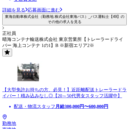
詳細を見る
応募画面に進む
東海自動車株式会社（勤務地:株式会社東海バス）_バス運転士【49】の
その他の求人を見る
正社員
晴海コンテナ輸送株式会社 東京営業所【トレーラードライ
バー 海上コンテナ 1の1】B ※新宿エリア2※
【大型免許お持ちの方、必見！】近距離配送トレーラードラ
イバー！積み込みなし◎【20～50代男女スタッフ活躍中】
配送・物流スタッフ
月給
300,000
円〜
600,000
円
勤務地