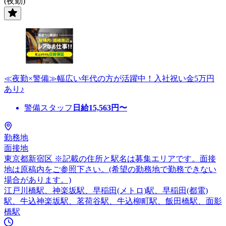
(夜勤)
≪夜勤×警備≫幅広い年代の方が活躍中！入社祝い金5万円
あり♪
警備スタッフ
日給
15,563
円〜
勤務地
面接地
東京都新宿区 ※記載の住所と駅名は募集エリアです。面接
地は原稿内をご参照下さい。(希望の勤務地で勤務できない
場合があります。)
江戸川橋駅、神楽坂駅、早稲田(メトロ)駅、早稲田(都電)
駅、牛込神楽坂駅、茗荷谷駅、牛込柳町駅、飯田橋駅、面影
橋駅