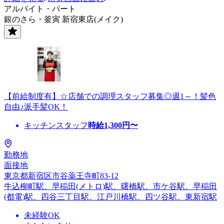
アルバイト・パート
銀のさら・釜寅 新宿東店(メイク)
【前給制度有】☆店舗での調理スタッフ募集◎週1～！髪色
自由♪派手髪OK！
キッチンスタッフ
時給
1,300
円〜
勤務地
面接地
東京都新宿区市谷薬王寺町83-12
牛込柳町駅、早稲田(メトロ)駅、曙橋駅、市ケ谷駅、早稲田
(都電)駅、四谷三丁目駅、江戸川橋駅、四ツ谷駅、東新宿駅
未経験OK