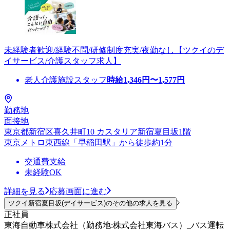
未経験者歓迎/経験不問/研修制度充実/夜勤なし【ツクイのデ
イサービス/介護スタッフ求人】
老人介護施設スタッフ
時給
1,346
円〜
1,577
円
勤務地
面接地
東京都新宿区喜久井町10 カスタリア新宿夏目坂1階
東京メトロ東西線「早稲田駅」から徒歩約1分
交通費支給
未経験OK
詳細を見る
応募画面に進む
ツクイ新宿夏目坂(デイサービス)のその他の求人を見る
正社員
東海自動車株式会社（勤務地:株式会社東海バス）_バス運転