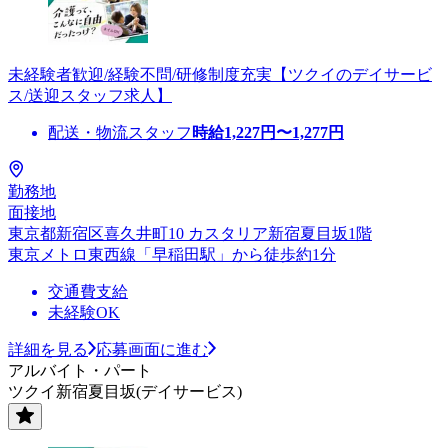
未経験者歓迎/経験不問/研修制度充実【ツクイのデイサービ
ス/送迎スタッフ求人】
配送・物流スタッフ
時給
1,227
円〜
1,277
円
勤務地
面接地
東京都新宿区喜久井町10 カスタリア新宿夏目坂1階
東京メトロ東西線「早稲田駅」から徒歩約1分
交通費支給
未経験OK
詳細を見る
応募画面に進む
アルバイト・パート
ツクイ新宿夏目坂(デイサービス)