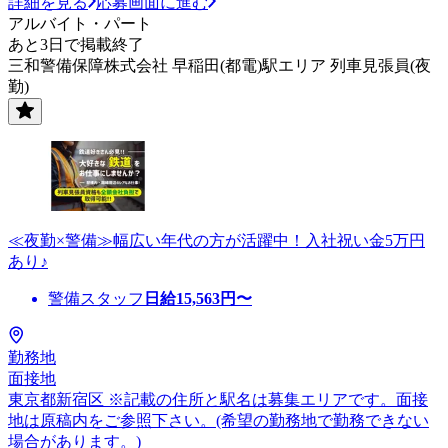
詳細を見る
応募画面に進む
アルバイト・パート
あと3日で掲載終了
三和警備保障株式会社 早稲田(都電)駅エリア 列車見張員(夜
勤)
≪夜勤×警備≫幅広い年代の方が活躍中！入社祝い金5万円
あり♪
警備スタッフ
日給
15,563
円〜
勤務地
面接地
東京都新宿区 ※記載の住所と駅名は募集エリアです。面接
地は原稿内をご参照下さい。(希望の勤務地で勤務できない
場合があります。)