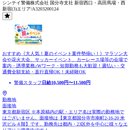
シンテイ警備株式会社 国分寺支社 新宿西口・高田馬場・西
新宿(3)エリア/A3203200124
おすすめ《大人気！夏のイベント案件勢揃い！》マラソン大
会や花火大会、サッカーイベント、カーレース場等の会場で
案内・誘導業務♪Wワーク・短期勤務も大歓迎！週払い・交
通費全額支給・直行直帰OK！未経験OK
警備スタッフ
日給
10,500
円〜
11,500
円
勤務地
面接地
東京都新宿区 ※本原稿内の駅・エリア名は実際の勤務地で
はございません。面接地は【東京都国分寺市南町2-16-20 米
沢ビル４階】です。勤務先は都内・23区外を中心に様々なエ