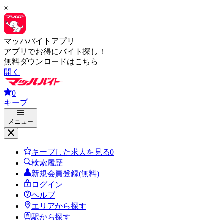
×
マッハバイトアプリ
アプリでお得にバイト探し！
無料ダウンロードはこちら
開く
0
キープ
メニュー
キープした求人を見る
0
検索履歴
新規会員登録(無料)
ログイン
ヘルプ
エリアから探す
駅から探す