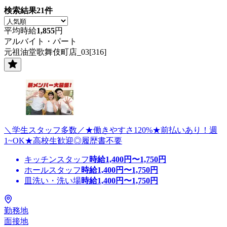
検索結果
21
件
平均時給
1,855
円
アルバイト・パート
元祖油堂歌舞伎町店_03[316]
＼学生スタッフ多数／★働きやすさ120%★前払いあり！週
1~OK★高校生歓迎◎履歴書不要
キッチンスタッフ
時給
1,400
円〜
1,750
円
ホールスタッフ
時給
1,400
円〜
1,750
円
皿洗い・洗い場
時給
1,400
円〜
1,750
円
勤務地
面接地