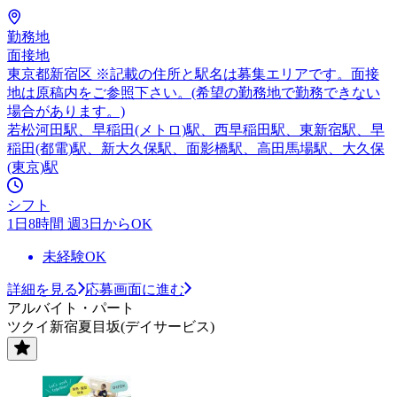
勤務地
面接地
東京都新宿区 ※記載の住所と駅名は募集エリアです。面接
地は原稿内をご参照下さい。(希望の勤務地で勤務できない
場合があります。)
若松河田駅、早稲田(メトロ)駅、西早稲田駅、東新宿駅、早
稲田(都電)駅、新大久保駅、面影橋駅、高田馬場駅、大久保
(東京)駅
シフト
1日8時間 週3日からOK
未経験OK
詳細を見る
応募画面に進む
アルバイト・パート
ツクイ新宿夏目坂(デイサービス)