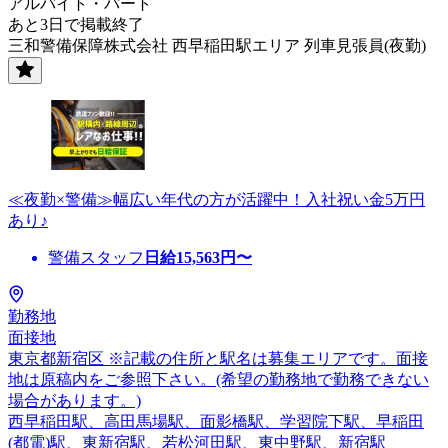
アルバイト・パート
あと3日で掲載終了
三和警備保障株式会社 西早稲田駅エリア 列車見張員(夜勤)
≪夜勤×警備≫幅広い年代の方が活躍中！入社祝い金5万円
あり♪
警備スタッフ
日給
15,563
円〜
勤務地
面接地
東京都新宿区 ※記載の住所と駅名は募集エリアです。面接
地は原稿内をご参照下さい。(希望の勤務地で勤務できない
場合があります。)
西早稲田駅、高田馬場駅、面影橋駅、学習院下駅、早稲田
(都電)駅、東新宿駅、若松河田駅、東中野駅、新宿駅