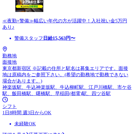
≪夜勤×警備≫幅広い年代の方が活躍中！入社祝い金5万円
あり♪
警備スタッフ
日給
15,563
円〜
勤務地
面接地
東京都新宿区 ※記載の住所と駅名は募集エリアです。面接
地は原稿内をご参照下さい。(希望の勤務地で勤務できない
場合があります。)
神楽坂駅、牛込神楽坂駅、牛込柳町駅、江戸川橋駅、市ケ谷
駅、飯田橋駅、曙橋駅、早稲田(都電)駅、四ツ谷駅
シフト
1日8時間 週3日からOK
未経験OK