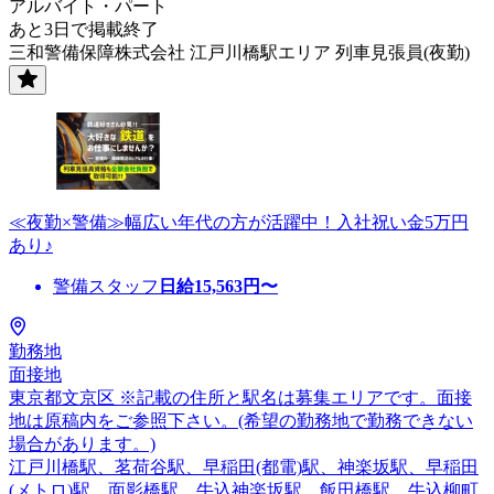
アルバイト・パート
あと3日で掲載終了
三和警備保障株式会社 江戸川橋駅エリア 列車見張員(夜勤)
≪夜勤×警備≫幅広い年代の方が活躍中！入社祝い金5万円
あり♪
警備スタッフ
日給
15,563
円〜
勤務地
面接地
東京都文京区 ※記載の住所と駅名は募集エリアです。面接
地は原稿内をご参照下さい。(希望の勤務地で勤務できない
場合があります。)
江戸川橋駅、茗荷谷駅、早稲田(都電)駅、神楽坂駅、早稲田
(メトロ)駅、面影橋駅、牛込神楽坂駅、飯田橋駅、牛込柳町