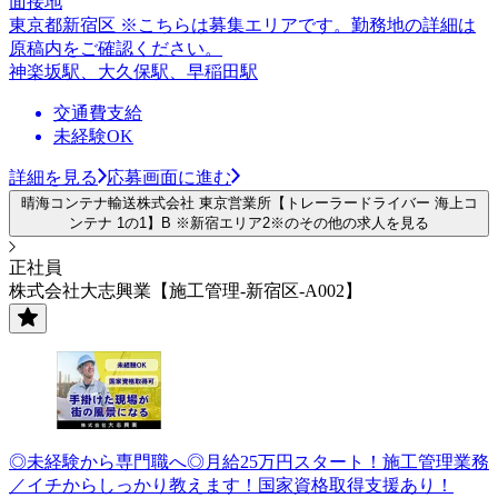
面接地
東京都新宿区 ※こちらは募集エリアです。勤務地の詳細は
原稿内をご確認ください。
神楽坂駅、大久保駅、早稲田駅
交通費支給
未経験OK
詳細を見る
応募画面に進む
晴海コンテナ輸送株式会社 東京営業所【トレーラードライバー 海上コ
ンテナ 1の1】B ※新宿エリア2※のその他の求人を見る
正社員
株式会社大志興業【施工管理-新宿区-A002】
◎未経験から専門職へ◎月給25万円スタート！施工管理業務
／イチからしっかり教えます！国家資格取得支援あり！