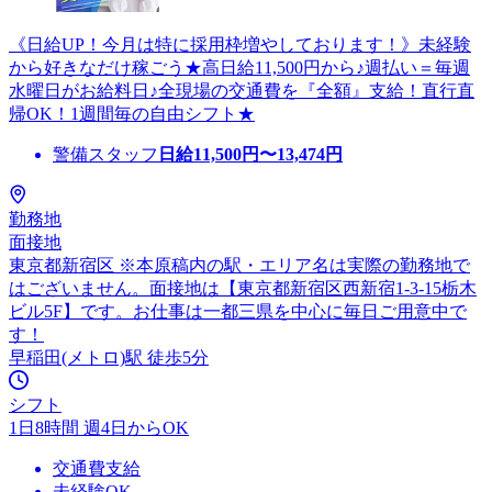
《日給UP！今月は特に採用枠増やしております！》未経験
から好きなだけ稼ごう★高日給11,500円から♪週払い＝毎週
水曜日がお給料日♪全現場の交通費を『全額』支給！直行直
帰OK！1週間毎の自由シフト★
警備スタッフ
日給
11,500
円〜
13,474
円
勤務地
面接地
東京都新宿区 ※本原稿内の駅・エリア名は実際の勤務地で
はございません。面接地は【東京都新宿区西新宿1-3-15栃木
ビル5F】です。お仕事は一都三県を中心に毎日ご用意中で
す！
早稲田(メトロ)駅 徒歩5分
シフト
1日8時間 週4日からOK
交通費支給
未経験OK