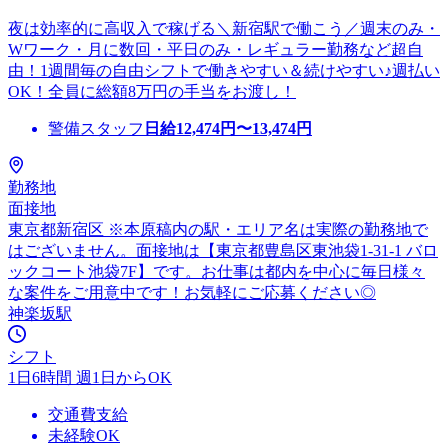
夜は効率的に高収入で稼げる＼新宿駅で働こう／週末のみ・
Wワーク・月に数回・平日のみ・レギュラー勤務など超自
由！1週間毎の自由シフトで働きやすい＆続けやすい♪週払い
OK！全員に総額8万円の手当をお渡し！
警備スタッフ
日給
12,474
円〜
13,474
円
勤務地
面接地
東京都新宿区 ※本原稿内の駅・エリア名は実際の勤務地で
はございません。面接地は【東京都豊島区東池袋1-31-1 バロ
ックコート池袋7F】です。お仕事は都内を中心に毎日様々
な案件をご用意中です！お気軽にご応募ください◎
神楽坂駅
シフト
1日6時間 週1日からOK
交通費支給
未経験OK