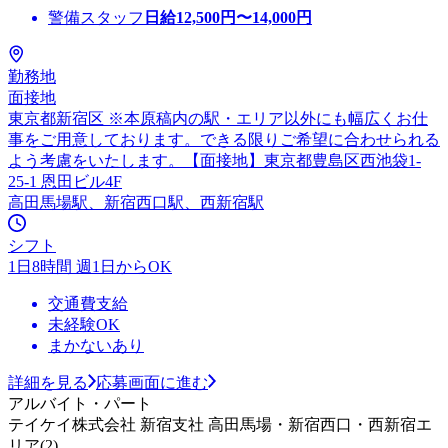
警備スタッフ
日給
12,500
円〜
14,000
円
勤務地
面接地
東京都新宿区 ※本原稿内の駅・エリア以外にも幅広くお仕
事をご用意しております。できる限りご希望に合わせられる
よう考慮をいたします。【面接地】東京都豊島区西池袋1-
25-1 恩田ビル4F
高田馬場駅、新宿西口駅、西新宿駅
シフト
1日8時間 週1日からOK
交通費支給
未経験OK
まかないあり
詳細を見る
応募画面に進む
アルバイト・パート
テイケイ株式会社 新宿支社 高田馬場・新宿西口・西新宿エ
リア(2)