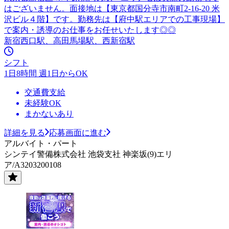
はございません。面接地は【東京都国分寺市南町2-16-20 米
沢ビル４階】です。勤務先は【府中駅エリアでの工事現場】
で案内・誘導のお仕事をお任せいたします◎◎
新宿西口駅、高田馬場駅、西新宿駅
シフト
1日8時間 週1日からOK
交通費支給
未経験OK
まかないあり
詳細を見る
応募画面に進む
アルバイト・パート
シンテイ警備株式会社 池袋支社 神楽坂(9)エリ
ア/A3203200108