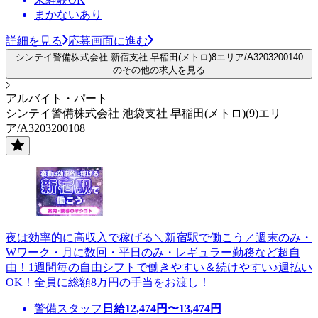
まかないあり
詳細を見る
応募画面に進む
シンテイ警備株式会社 新宿支社 早稲田(メトロ)8エリア/A3203200140
のその他の求人を見る
アルバイト・パート
シンテイ警備株式会社 池袋支社 早稲田(メトロ)(9)エリ
ア/A3203200108
夜は効率的に高収入で稼げる＼新宿駅で働こう／週末のみ・
Wワーク・月に数回・平日のみ・レギュラー勤務など超自
由！1週間毎の自由シフトで働きやすい＆続けやすい♪週払い
OK！全員に総額8万円の手当をお渡し！
警備スタッフ
日給
12,474
円〜
13,474
円