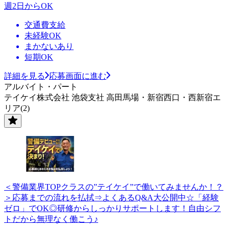
週2日からOK
交通費支給
未経験OK
まかないあり
短期OK
詳細を見る
応募画面に進む
アルバイト・パート
テイケイ株式会社 池袋支社 高田馬場・新宿西口・西新宿エ
リア(2)
＜警備業界TOPクラスの”テイケイ”で働いてみませんか！？
＞応募までの流れを払拭⇒よくあるQ&A大公開中☆「経験
ゼロ」でOK◎研修からしっかりサポートします！自由シフ
トだから無理なく働こう♪