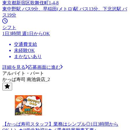
東京都新宿区歌舞伎町1-4-8
東中野駅 バス9分、早稲田(メトロ)駅 バス13分、下北沢駅 バ
ス19分
シフト
1日3時間 週1日からOK
交通費支給
未経験OK
まかないあり
詳細を見る
応募画面に進む
アルバイト・パート
かっぱ寿司 南池袋店_2
【かっぱ寿司スタッフ】業務はシンプル◎1日3時間から