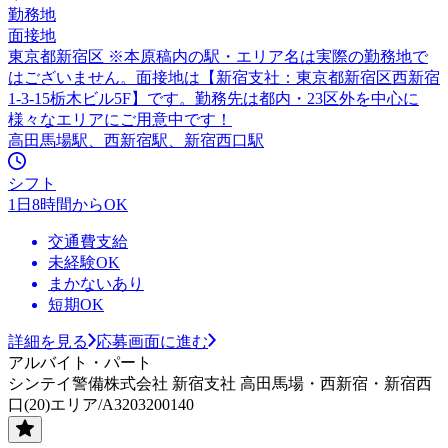
勤務地
面接地
東京都新宿区 ※本原稿内の駅・エリア名は実際の勤務地で
はございません。面接地は【新宿支社：東京都新宿区西新宿
1-3-15栃木ビル5F】です。勤務先は都内・23区外を中心に
様々なエリアにご用意中です！
高田馬場駅、西新宿駅、新宿西口駅
シフト
1日8時間からOK
交通費支給
未経験OK
まかないあり
短期OK
詳細を見る
応募画面に進む
アルバイト・パート
シンテイ警備株式会社 新宿支社 高田馬場・西新宿・新宿西
口(20)エリア/A3203200140