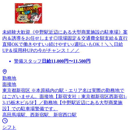
未経験大歓迎《中野駅近辺にある大型商業施設の駐車場》案
内＆誘導をお任せします◎現場固定＆交通費全額支給＆直行
直帰OKで働きやすい♪続けやすい♪週払いもOK！＼＼日給
UP＆採用枠UPの今がチャンス！／／
警備スタッフ
日給
11,000
円〜
11,500
円
勤務地
面接地
東京都新宿区 ※本原稿内の駅・エリア名は実際の勤務地で
はございません。面接地【新宿支社：東京都新宿区西新宿1-
3-15栃木ビル5F】／勤務地【中野駅近辺にある大型商業施
設】での駐車場警備です。
高田馬場駅、西新宿駅、新宿西口駅
シフト