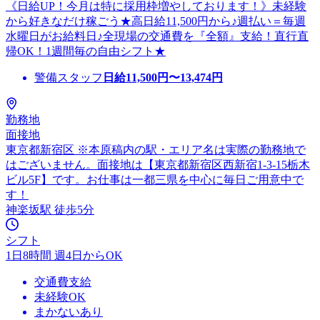
《日給UP！今月は特に採用枠増やしております！》未経験
から好きなだけ稼ごう★高日給11,500円から♪週払い＝毎週
水曜日がお給料日♪全現場の交通費を『全額』支給！直行直
帰OK！1週間毎の自由シフト★
警備スタッフ
日給
11,500
円〜
13,474
円
勤務地
面接地
東京都新宿区 ※本原稿内の駅・エリア名は実際の勤務地で
はございません。面接地は【東京都新宿区西新宿1-3-15栃木
ビル5F】です。お仕事は一都三県を中心に毎日ご用意中で
す！
神楽坂駅 徒歩5分
シフト
1日8時間 週4日からOK
交通費支給
未経験OK
まかないあり