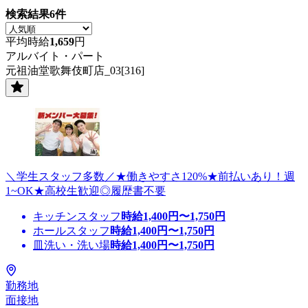
検索結果
6
件
平均時給
1,659
円
アルバイト・パート
元祖油堂歌舞伎町店_03[316]
＼学生スタッフ多数／★働きやすさ120%★前払いあり！週
1~OK★高校生歓迎◎履歴書不要
キッチンスタッフ
時給
1,400
円〜
1,750
円
ホールスタッフ
時給
1,400
円〜
1,750
円
皿洗い・洗い場
時給
1,400
円〜
1,750
円
勤務地
面接地