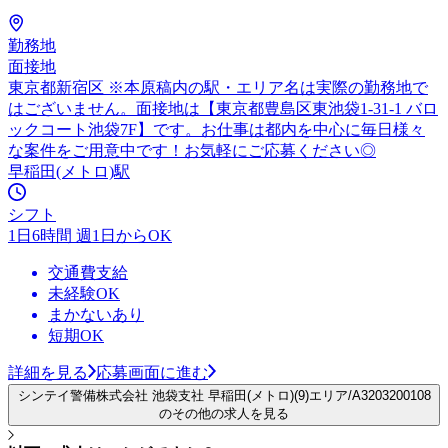
勤務地
面接地
東京都新宿区 ※本原稿内の駅・エリア名は実際の勤務地で
はございません。面接地は【東京都豊島区東池袋1-31-1 バロ
ックコート池袋7F】です。お仕事は都内を中心に毎日様々
な案件をご用意中です！お気軽にご応募ください◎
早稲田(メトロ)駅
シフト
1日6時間 週1日からOK
交通費支給
未経験OK
まかないあり
短期OK
詳細を見る
応募画面に進む
シンテイ警備株式会社 池袋支社 早稲田(メトロ)(9)エリア/A3203200108
のその他の求人を見る