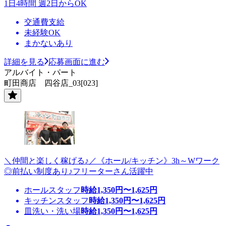
1日4時間 週2日からOK
交通費支給
未経験OK
まかないあり
詳細を見る
応募画面に進む
アルバイト・パート
町田商店 四谷店_03[023]
＼仲間と楽しく稼げる♪／《ホール/キッチン》3h～Wワーク
◎前払い制度あり♪フリーターさん活躍中
ホールスタッフ
時給
1,350
円〜
1,625
円
キッチンスタッフ
時給
1,350
円〜
1,625
円
皿洗い・洗い場
時給
1,350
円〜
1,625
円