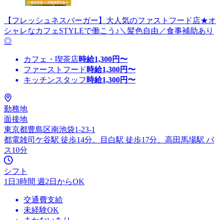
【フレッシュネスバーガー】大人気のファストフード店★オ
シャレなカフェSTYLEで働こう♪＼髪色自由／食事補助あり
◎
カフェ・喫茶店
時給
1,300
円〜
ファーストフード
時給
1,300
円〜
キッチンスタッフ
時給
1,300
円〜
勤務地
面接地
東京都豊島区南池袋1-23-1
都電雑司ケ谷駅 徒歩14分、目白駅 徒歩17分、高田馬場駅 バ
ス10分
シフト
1日3時間 週2日からOK
交通費支給
未経験OK