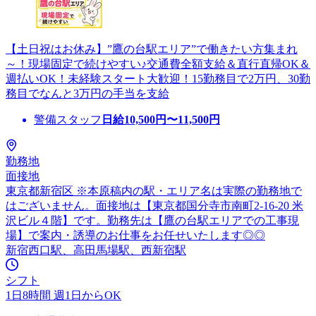
【土日祝はお休み】”鷹の台駅エリア”で働きたい方集まれ
～！現場固定で続けやすい♪交通費全額支給＆直行直帰OK＆
週払いOK！未経験スタート大歓迎！15勤務目で2万円、30勤
務目でなんと3万円の手当を支給
警備スタッフ
日給
10,500
円〜
11,500
円
勤務地
面接地
東京都新宿区 ※本原稿内の駅・エリア名は実際の勤務地で
はございません。面接地は【東京都国分寺市南町2-16-20 米
沢ビル４階】です。勤務先は【鷹の台駅エリアでの工事現
場】で案内・誘導のお仕事をお任せいたします◎◎
新宿西口駅、高田馬場駅、西新宿駅
シフト
1日8時間 週1日からOK