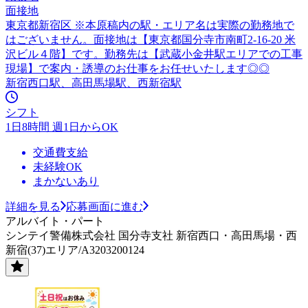
面接地
東京都新宿区 ※本原稿内の駅・エリア名は実際の勤務地で
はございません。面接地は【東京都国分寺市南町2-16-20 米
沢ビル４階】です。勤務先は【武蔵小金井駅エリアでの工事
現場】で案内・誘導のお仕事をお任せいたします◎◎
新宿西口駅、高田馬場駅、西新宿駅
シフト
1日8時間 週1日からOK
交通費支給
未経験OK
まかないあり
詳細を見る
応募画面に進む
アルバイト・パート
シンテイ警備株式会社 国分寺支社 新宿西口・高田馬場・西
新宿(37)エリア/A3203200124