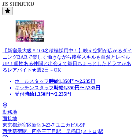
JIS SHINJUKU
【新宿最大級＊100名積極採用中！】映え空間が広がるダイ
ニングBARで楽しく働きながら接客スキルも自然とレベル
UP！個性ある仲間と出会えて毎日ちょっとしたドラマがあ
るレアバイト★週2日～OK
ホールスタッフ
時給
1,350
円〜
2,235
円
キッチンスタッフ
時給
1,350
円〜
2,235
円
受付
時給
1,350
円〜
2,235
円
勤務地
面接地
東京都新宿区新宿3-23-7 ユニカビル9F
西武新宿駅、四谷三丁目駅、早稲田(メトロ)駅