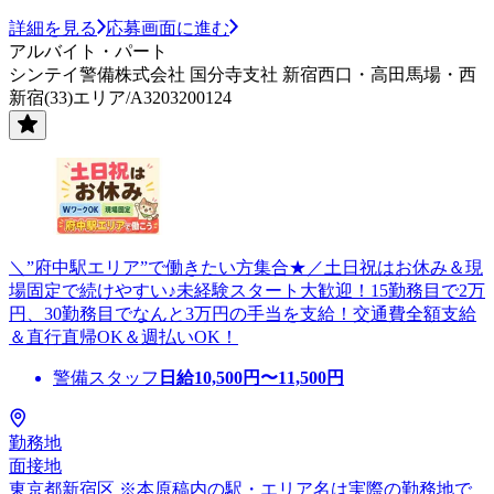
詳細を見る
応募画面に進む
アルバイト・パート
シンテイ警備株式会社 国分寺支社 新宿西口・高田馬場・西
新宿(33)エリア/A3203200124
＼”府中駅エリア”で働きたい方集合★／土日祝はお休み＆現
場固定で続けやすい♪未経験スタート大歓迎！15勤務目で2万
円、30勤務目でなんと3万円の手当を支給！交通費全額支給
＆直行直帰OK＆週払いOK！
警備スタッフ
日給
10,500
円〜
11,500
円
勤務地
面接地
東京都新宿区 ※本原稿内の駅・エリア名は実際の勤務地で