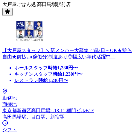
大戸屋ごはん処 高田馬場駅前店
【大戸屋スタッフ】＼新メンバー大募集／週2日～OK★髪色
自由★前払い(稼働分)制度あり◎幅広い年代活躍中！
ホールスタッフ
時給
1,230
円〜
キッチンスタッフ
時給
1,230
円〜
レストラン
時給
1,230
円〜
勤務地
面接地
東京都新宿区高田馬場2-18-11 稲門ビルB1F
高田馬場駅、目白駅、新宿駅
シフト