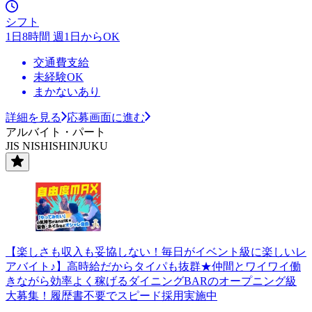
シフト
1日8時間 週1日からOK
交通費支給
未経験OK
まかないあり
詳細を見る
応募画面に進む
アルバイト・パート
JIS NISHISHINJUKU
【楽しさも収入も妥協しない！毎日がイベント級に楽しいレ
アバイト♪】高時給だからタイパも抜群★仲間とワイワイ働
きながら効率よく稼げるダイニングBARのオープニング級
大募集！履歴書不要でスピード採用実施中