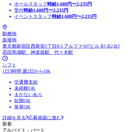
ホールスタッフ
時給
1,688
円〜
2,235
円
受付
時給
1,688
円〜
2,235
円
イベントスタッフ
時給
1,688
円〜
2,235
円
勤務地
面接地
東京都新宿区西新宿1丁目8-5 アルファ107ビル B1,B2,B3
高田馬場駅、神楽坂駅、代々木駅
シフト
1日3時間 週2日からOK
交通費支給
未経験OK
まかないあり
短期OK
単発OK
詳細を見る
応募画面に進む
新着
アルバイト・パート