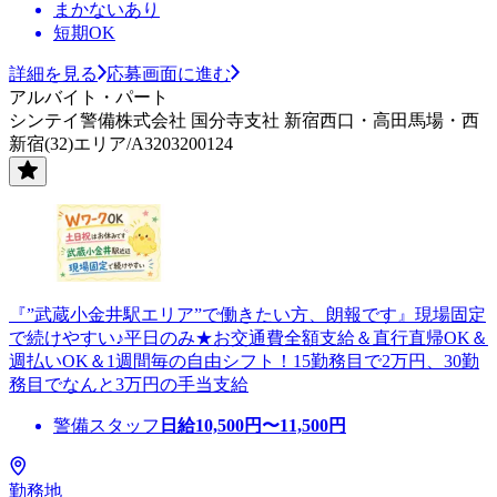
まかないあり
短期OK
詳細を見る
応募画面に進む
アルバイト・パート
シンテイ警備株式会社 国分寺支社 新宿西口・高田馬場・西
新宿(32)エリア/A3203200124
『”武蔵小金井駅エリア”で働きたい方、朗報です』現場固定
で続けやすい♪平日のみ★お交通費全額支給＆直行直帰OK＆
週払いOK＆1週間毎の自由シフト！15勤務目で2万円、30勤
務目でなんと3万円の手当支給
警備スタッフ
日給
10,500
円〜
11,500
円
勤務地