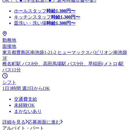
OK！＼★!!学生歓迎!!★／選考時履歴書不要♪
ホールスタッフ
時給
1,300
円〜
キッチンスタッフ
時給
1,300
円〜
皿洗い・洗い場
時給
1,300
円〜
勤務地
面接地
東京都豊島区南池袋1-21-2 ヒューマックスパビリオン南池袋
3F
椎名町駅 バス8分、高田馬場駅 バス9分、早稲田(メトロ)駅
バス11分
シフト
1日3時間 週2日からOK
交通費支給
未経験OK
まかないあり
詳細を見る
応募画面に進む
アルバイト・パート