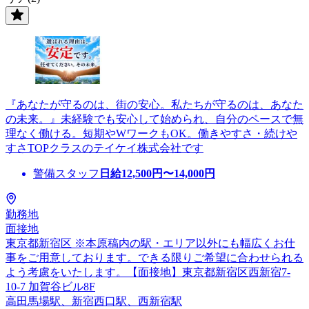
『あなたが守るのは、街の安心。私たちが守るのは、あなた
の未来。』未経験でも安心して始められ、自分のペースで無
理なく働ける。短期やWワークもOK。働きやすさ・続けや
すさTOPクラスのテイケイ株式会社です
警備スタッフ
日給
12,500
円〜
14,000
円
勤務地
面接地
東京都新宿区 ※本原稿内の駅・エリア以外にも幅広くお仕
事をご用意しております。できる限りご希望に合わせられる
よう考慮をいたします。【面接地】東京都新宿区西新宿7-
10-7 加賀谷ビル8F
高田馬場駅、新宿西口駅、西新宿駅