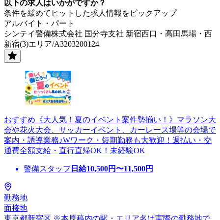
以下の求人はいかがですか？
条件を緩めてヒットした求人情報をピックアップ
アルバイト・パート
シンテイ警備株式会社 国分寺支社 新宿西口・高田馬場・西
新宿(3)エリア/A3203200124
おすすめ《大人気！夏のイベント案件勢揃い！》マラソン大
会や花火大会、サッカーイベント、カーレース場等の会場で
案内・誘導業務♪Wワーク・短期勤務も大歓迎！週払い・交
通費全額支給・直行直帰OK！未経験OK
警備スタッフ
日給
10,500
円〜
11,500
円
勤務地
面接地
東京都新宿区 ※本原稿内の駅・エリア名は実際の勤務地で