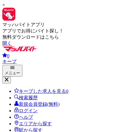
×
マッハバイトアプリ
アプリでお得にバイト探し！
無料ダウンロードはこちら
開く
0
キープ
メニュー
キープした求人を見る
0
検索履歴
新規会員登録(無料)
ログイン
ヘルプ
エリアから探す
駅から探す