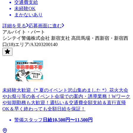
交通費支給
未経験OK
まかないあり
詳細を見る
応募画面に進む
アルバイト・パート
シンテイ警備株式会社 新宿支社 高田馬場・西新宿・新宿西
口(18)エリア/A3203200140
未経験大歓迎《* 夏のイベント沢山集めました *》花火大会
やお祭り等の各イベント会場での案内・誘導業務！Wワーク
や短期勤務も大歓迎！週払い＆交通費全額支給＆直行直帰
OK＆早く終わっても全額日給を保証！
警備スタッフ
日給
10,500
円〜
11,500
円