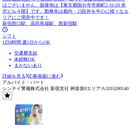
はございません。面接地は【東京都国分寺市南町2-16-20 米
沢ビル４階】です。勤務先は都内・23区外を中心に様々なエ
リアにご用意中です！
新宿西口駅、高田馬場駅、西新宿駅
シフト
1日8時間 週1日からOK
交通費支給
未経験OK
まかないあり
詳細を見る
応募画面に進む
アルバイト・パート
シンテイ警備株式会社 新宿支社 神楽坂8エリア/A3203200140