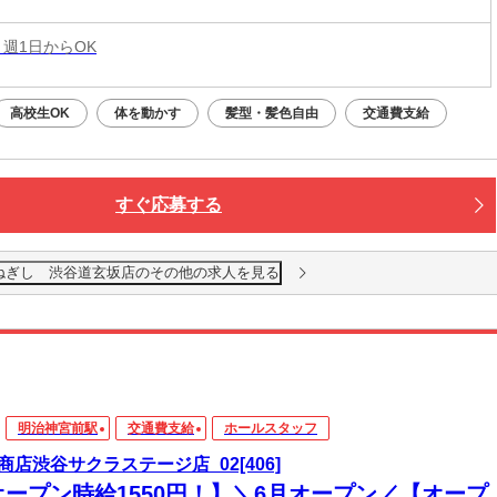
 週1日からOK
高校生OK
体を動かす
髪型・髪色自由
交通費支給
すぐ応募する
ねぎし 渋谷道玄坂店のその他の求人を見る
明治神宮前駅
交通費支給
ホールスタッフ
商店渋谷サクラステージ店_02[406]
オープン時給1550円！】＼6月オープン／【オープ