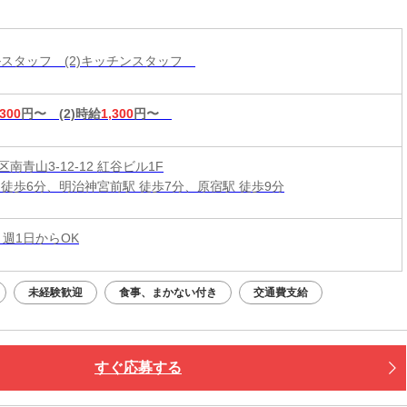
ールスタッフ (2)キッチンスタッフ
,300
円〜
(2)時給
1,300
円〜
南青山3-12-12 紅谷ビル1F
 徒歩6分、明治神宮前駅 徒歩7分、原宿駅 徒歩9分
 週1日からOK
未経験歓迎
食事、まかない付き
交通費支給
すぐ応募する