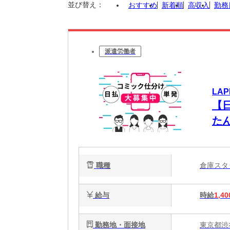
並び替え：
おすすめ
新着順
高収入
勤務
派遣労働者
LAP
【
た
職種
倉庫ス
給与
時給
1,40
勤務地・面接地
東京都渋