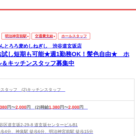
明治神宮前駅
交通費支給
ホールスタッフ
んとろろ麦めしねぎし 渋谷道玄坂店
お試し短期も可能★週1勤務OK！髪色自由★ ホ
ル＆キッチンスタッフ募集中
ールスタッフ (2)キッチンスタッフ
,380
円〜
2,000
円
(2)時給
1,380
円〜
2,000
円
区道玄坂2-29-8 道玄坂センタービルB1
徒歩4分、神泉駅 徒歩6分、明治神宮前駅 徒歩15分