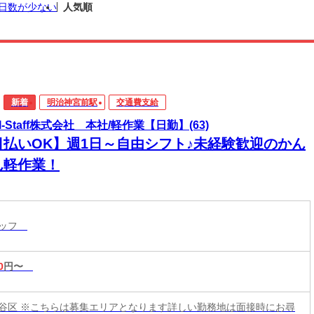
日数が少ない
人気順
新着
明治神宮前駅
交通費支給
I-Staff株式会社 本社/軽作業【日勤】(63)
日払いOK】週1日～自由シフト♪未経験歓迎のかん
ん軽作業！
タッフ
0
円〜
谷区 ※こちらは募集エリアとなります詳しい勤務地は面接時にお尋