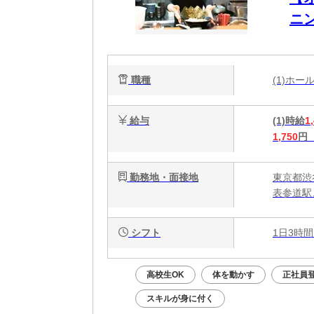
ニ
り
職種
(1)ホ
給与
(1)時給
1
1,750
円
勤務地・面接地
東京都渋
表参道駅
シフト
1日3時間
高校生OK
体を動かす
正社員
スキルが身に付く