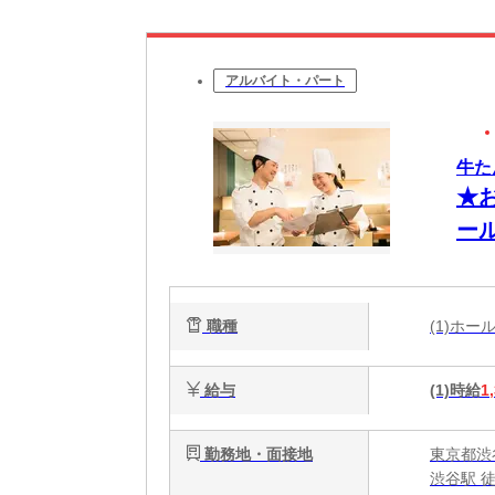
アルバイト・パート
牛た
★
ー
職種
(1)ホ
給与
(1)時給
1
勤務地・面接地
東京都渋谷
渋谷駅 