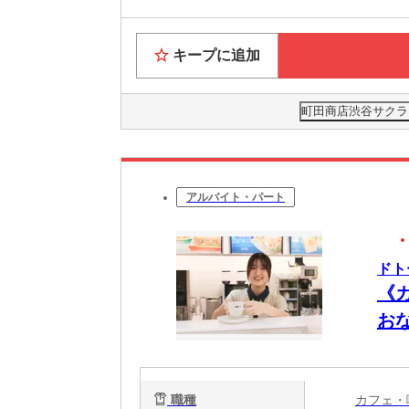
キープに追加
町田商店渋谷サクラス
アルバイト・パート
ドト
《
お
職種
カフェ