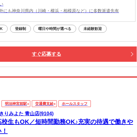
い
外にも神奈川県内（川崎・横浜・相模原など）に多数派遣先有
K
登録制
曜日や時間が選べる
未経験歓迎
すぐ応募する
明治神宮前駅
交通費支給
ホールスタッフ
きりみよた 青山店(9104)
高校生もOK／短時間勤務OK♪充実の待遇で働きや
い！