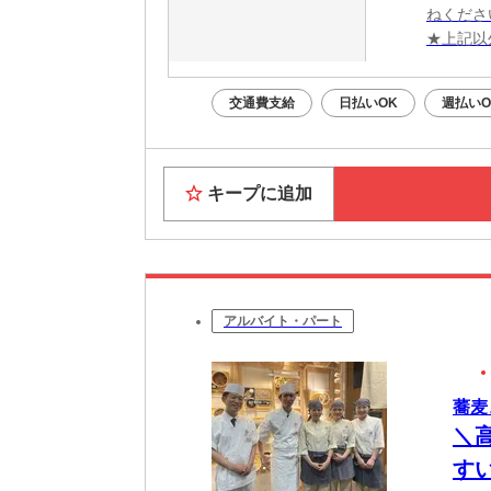
ねくださ
★上記以
交通費支給
日払いOK
週払いO
キープに追加
アルバイト・パート
蕎麦
＼
す