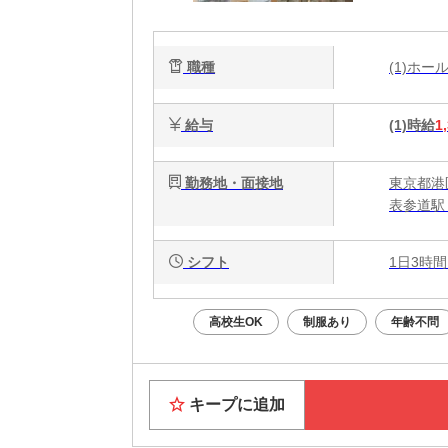
職種
(1)ホ
給与
(1)時給
1
勤務地・面接地
東京都港区
表参道駅
シフト
1日3時間
高校生OK
制服あり
年齢不問
キープに追加