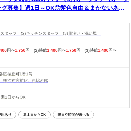
ング募集】週1日～OK◎髪色自由＆まかないあ
！バイトデビューも応援♪
ールスタッフ (2)キッチンスタッフ (3)皿洗い・洗い場
,400
円〜
1,750
円
(2)時給
1,400
円〜
1,750
円
(3)時給
1,400
円〜
谷区桜丘町1番1号
、明治神宮前駅、恵比寿駅
 週1日からOK
登用あり
週１日からOK
曜日や時間が選べる