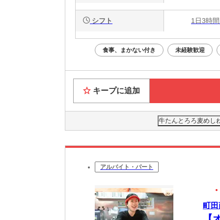
シフト
1日3時間
食事、まかない付き
未経験歓迎
キープに追加
牛たんとろろ麦めし
アルバイト・パート
町田
【